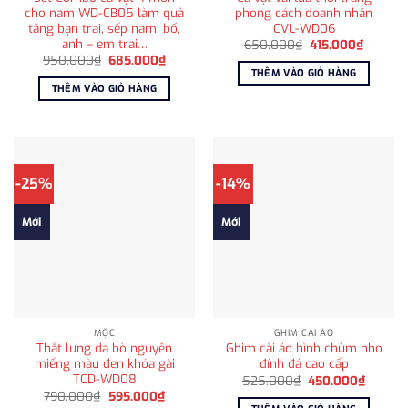
cho nam WD-CB05 làm quà
phong cách doanh nhân
tặng bạn trai, sếp nam, bố,
CVL-WD06
anh – em trai…
Giá
Giá
650.000
₫
415.000
₫
gốc
hiện
Giá
Giá
950.000
₫
685.000
₫
là:
tại
gốc
hiện
THÊM VÀO GIỎ HÀNG
650.000₫.
là:
là:
tại
THÊM VÀO GIỎ HÀNG
415.000
950.000₫.
là:
685.000₫.
-25%
-14%
Mới
Mới
MỘC
GHIM CÀI ÁO
Thắt lưng da bò nguyên
Ghim cài áo hình chùm nho
miếng màu đen khóa gài
đính đá cao cấp
TCD-WD08
Giá
Giá
525.000
₫
450.000
₫
gốc
hiện
Giá
Giá
790.000
₫
595.000
₫
là:
tại
gốc
hiện