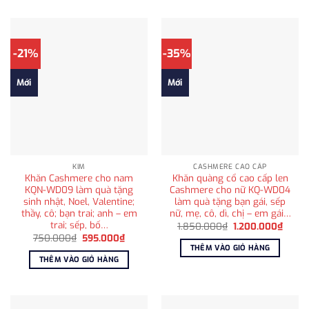
-21%
-35%
Mới
Mới
KIM
CASHMERE CAO CẤP
Khăn Cashmere cho nam
Khăn quàng cổ cao cấp len
KQN-WD09 làm quà tặng
Cashmere cho nữ KQ-WD04
sinh nhật, Noel, Valentine;
làm quà tặng bạn gái, sếp
thầy, cô; bạn trai; anh – em
nữ, mẹ, cô, dì, chị – em gái…
trai; sếp, bố…
Giá
Giá
1.850.000
₫
1.200.000
₫
gốc
hiện
Giá
Giá
750.000
₫
595.000
₫
là:
tại
gốc
hiện
THÊM VÀO GIỎ HÀNG
1.850.000₫.
là:
là:
tại
THÊM VÀO GIỎ HÀNG
1.200
750.000₫.
là:
595.000₫.