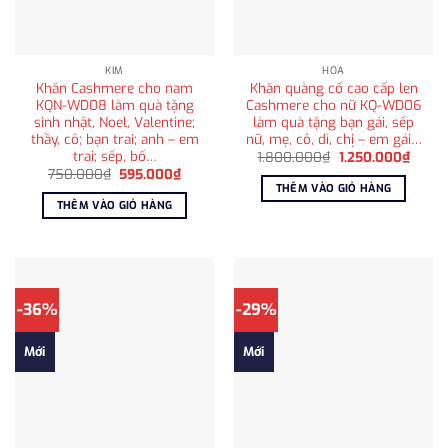
KIM
HỎA
Khăn Cashmere cho nam
Khăn quàng cổ cao cấp len
KQN-WD08 làm quà tặng
Cashmere cho nữ KQ-WD06
sinh nhật, Noel, Valentine;
làm quà tặng bạn gái, sếp
thầy, cô; bạn trai; anh – em
nữ, mẹ, cô, dì, chị – em gái…
trai; sếp, bố…
Giá
Giá
1.800.000
₫
1.250.000
₫
gốc
hiện
Giá
Giá
750.000
₫
595.000
₫
là:
tại
gốc
hiện
THÊM VÀO GIỎ HÀNG
1.800.000₫.
là:
là:
tại
THÊM VÀO GIỎ HÀNG
1.250
750.000₫.
là:
595.000₫.
-36%
-29%
Mới
Mới