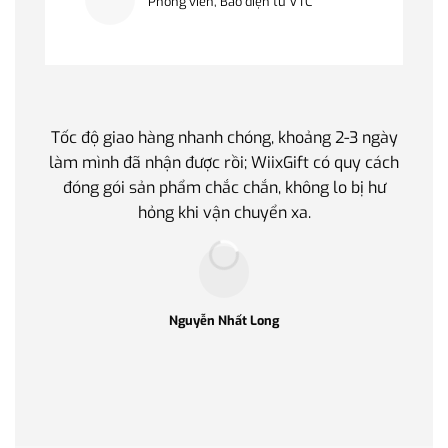
Phóng viên, Báo điện tử VTC
Tốc độ giao hàng nhanh chóng, khoảng 2-3 ngày
Quà t
làm mình đã nhận được rồi; WiixGift có quy cách
quan 
đóng gói sản phẩm chắc chắn, không lo bị hư
thế 
hỏng khi vận chuyển xa.
làm q
Nguyễn Nhất Long