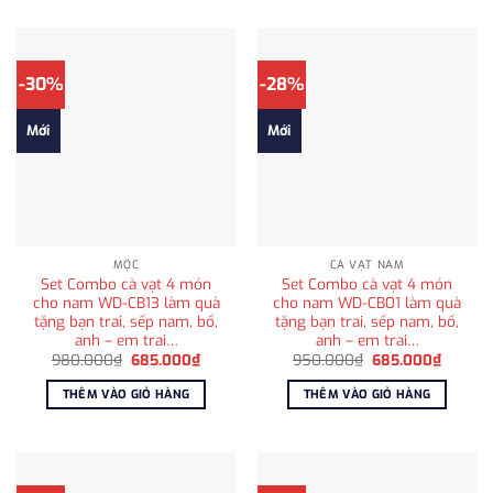
-30%
-28%
Mới
Mới
MỘC
CÀ VẠT NAM
Set Combo cà vạt 4 món
Set Combo cà vạt 4 món
cho nam WD-CB13 làm quà
cho nam WD-CB01 làm quà
tặng bạn trai, sếp nam, bố,
tặng bạn trai, sếp nam, bố,
anh – em trai…
anh – em trai…
Giá
Giá
Giá
Giá
980.000
₫
685.000
₫
950.000
₫
685.000
₫
gốc
hiện
gốc
hiện
là:
tại
là:
tại
THÊM VÀO GIỎ HÀNG
THÊM VÀO GIỎ HÀNG
980.000₫.
là:
950.000₫.
là:
685.000₫.
685.00