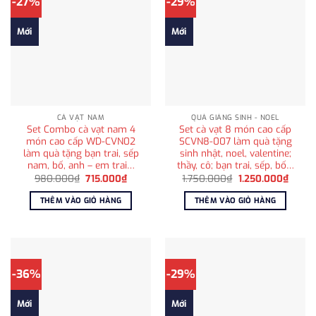
-27%
-29%
Mới
Mới
CÀ VẠT NAM
QUÀ GIÁNG SINH - NOEL
Set Combo cà vạt nam 4
Set cà vạt 8 món cao cấp
món cao cấp WD-CVN02
SCVN8-007 làm quà tặng
làm quà tặng bạn trai, sếp
sinh nhật, noel, valentine;
nam, bố, anh – em trai…
thầy, cô; bạn trai, sếp, bố…
Giá
Giá
Giá
Giá
980.000
₫
715.000
₫
1.750.000
₫
1.250.000
₫
gốc
hiện
gốc
hiện
là:
tại
là:
tại
THÊM VÀO GIỎ HÀNG
THÊM VÀO GIỎ HÀNG
980.000₫.
là:
1.750.000₫.
là:
715.000₫.
1.250
-36%
-29%
Mới
Mới