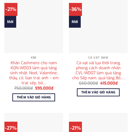
-21%
-36%
Mới
Mới
KIM
CÀ VẠT NAM
Khăn Cashmere cho nam
Cà vạt vải lụa thời trang
KQN-WD03 làm quà tặng
phong cách doanh nhân
sinh nhật, Noel, Valentine;
CVL-WD07 làm quà tặng
thầy, cô; bạn trai; anh – em
cho Sếp nam. quà tặng Bố,…
trai; sếp, bố…
Giá
Giá
650.000
₫
415.000
₫
gốc
hiện
Giá
Giá
750.000
₫
595.000
₫
là:
tại
gốc
hiện
THÊM VÀO GIỎ HÀNG
650.000₫.
là:
là:
tại
THÊM VÀO GIỎ HÀNG
415.000
750.000₫.
là:
595.000₫.
-27%
-21%