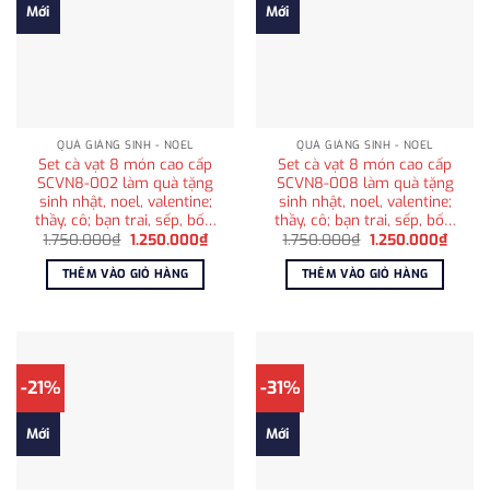
Mới
Mới
QUÀ GIÁNG SINH - NOEL
QUÀ GIÁNG SINH - NOEL
Set cà vạt 8 món cao cấp
Set cà vạt 8 món cao cấp
SCVN8-002 làm quà tặng
SCVN8-008 làm quà tặng
sinh nhật, noel, valentine;
sinh nhật, noel, valentine;
thầy, cô; bạn trai, sếp, bố…
thầy, cô; bạn trai, sếp, bố…
Giá
Giá
Giá
Giá
1.750.000
₫
1.250.000
₫
1.750.000
₫
1.250.000
₫
gốc
hiện
gốc
hiện
là:
tại
là:
tại
THÊM VÀO GIỎ HÀNG
THÊM VÀO GIỎ HÀNG
1.750.000₫.
là:
1.750.000₫.
là:
1.250.000₫.
1.250
-21%
-31%
Mới
Mới