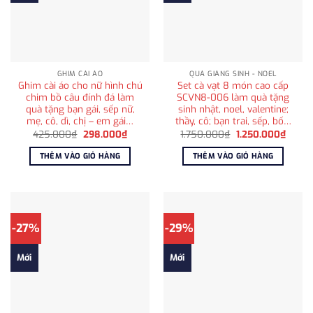
GHIM CÀI ÁO
QUÀ GIÁNG SINH - NOEL
Ghim cài áo cho nữ hình chú
Set cà vạt 8 món cao cấp
chim bồ câu đính đá làm
SCVN8-006 làm quà tặng
quà tặng bạn gái, sếp nữ,
sinh nhật, noel, valentine;
mẹ, cô, dì, chị – em gái…
thầy, cô; bạn trai, sếp, bố…
Giá
Giá
Giá
Giá
425.000
₫
298.000
₫
1.750.000
₫
1.250.000
₫
gốc
hiện
gốc
hiện
là:
tại
là:
tại
THÊM VÀO GIỎ HÀNG
THÊM VÀO GIỎ HÀNG
425.000₫.
là:
1.750.000₫.
là:
298.000₫.
1.250
-27%
-29%
Mới
Mới