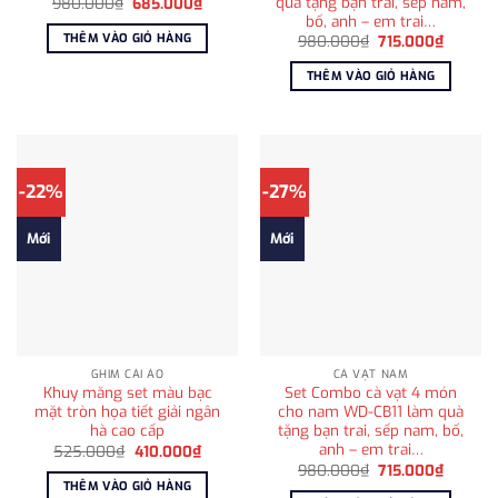
quà tặng bạn trai, sếp nam,
Giá
Giá
980.000
₫
685.000
₫
gốc
hiện
bố, anh – em trai…
là:
tại
THÊM VÀO GIỎ HÀNG
Giá
Giá
980.000
₫
715.000
₫
980.000₫.
là:
gốc
hiện
685.000₫.
là:
tại
THÊM VÀO GIỎ HÀNG
980.000₫.
là:
715.000
-22%
-27%
Mới
Mới
GHIM CÀI ÁO
CÀ VẠT NAM
Khuy măng set màu bạc
Set Combo cà vạt 4 món
mặt tròn họa tiết giải ngân
cho nam WD-CB11 làm quà
hà cao cấp
tặng bạn trai, sếp nam, bố,
anh – em trai…
Giá
Giá
525.000
₫
410.000
₫
gốc
hiện
Giá
Giá
980.000
₫
715.000
₫
là:
tại
gốc
hiện
THÊM VÀO GIỎ HÀNG
525.000₫.
là:
là:
tại