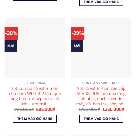
THÊM VÀO GIỎ HÀNG
410.000₫.
980.000₫.
là:
715.000
-30%
-29%
Mới
Mới
CÀ VẠT NAM
QUÀ GIÁNG SINH - NOEL
Set Combo cà vạt 4 món
Set cà vạt 8 món cao cấp
cho nam WD-CB12 làm quà
SCVN8-009 làm quà tặng
tặng bạn trai, sếp nam, bố,
sinh nhật, noel, valentine;
anh – em trai…
thầy, cô; bạn trai, sếp, bố…
Giá
Giá
Giá
Giá
980.000
₫
685.000
₫
1.750.000
₫
1.250.000
₫
gốc
hiện
gốc
hiện
là:
tại
là:
tại
THÊM VÀO GIỎ HÀNG
THÊM VÀO GIỎ HÀNG
980.000₫.
là:
1.750.000₫.
là:
685.000₫.
1.250