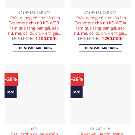
CASHMERE CAO CẤP
CASHMERE CAO CẤP
Khăn quàng cổ cao cấp len
Khăn quàng cổ cao cấp len
Cashmere cho nữ KQ-WD01
Cashmere cho nữ KQ-WD14
làm quà tặng bạn gái, sếp
làm quà tặng bạn gái, sếp
nữ, mẹ, cô, dì, chị – em gái…
nữ, mẹ, cô, dì, chị – em gái…
Giá
Giá
Giá
Giá
1.800.000
₫
1.200.000
₫
1.800.000
₫
1.250.000
₫
gốc
hiện
gốc
hiện
là:
tại
là:
tại
THÊM VÀO GIỎ HÀNG
THÊM VÀO GIỎ HÀNG
1.800.000₫.
là:
1.800.000₫.
là:
1.200.000₫.
1.250
-28%
-36%
Mới
Mới
HỎA
CÀ VẠT NAM
Set Combo cà vạt 4 món
Cà vạt vải lụa thời trang