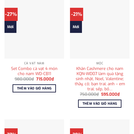
-27%
-21%
Mới
Mới
CÀ VẠT NAM
MỘC
Set Combo cà vạt 4 món
Khăn Cashmere cho nam
cho nam WD-CB11
KQN-WD07 làm quà tặng
sinh nhật, Noel, Valentine;
Giá
Giá
980.000
₫
715.000
₫
gốc
hiện
thầy, cô; bạn trai; anh – em
là:
tại
trai; sếp, bố…
THÊM VÀO GIỎ HÀNG
980.000₫.
là:
Giá
Giá
715.000₫.
750.000
₫
595.000
₫
gốc
hiện
là:
tại
THÊM VÀO GIỎ HÀNG
750.000₫.
là:
595.00