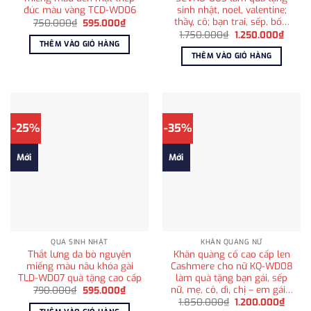
đúc màu vàng TCD-WD06
sinh nhật, noel, valentine;
thầy, cô; bạn trai, sếp, bố…
Giá
Giá
750.000
₫
595.000
₫
gốc
hiện
Giá
Giá
1.750.000
₫
1.250.000
₫
là:
tại
gốc
hiện
THÊM VÀO GIỎ HÀNG
750.000₫.
là:
là:
tại
THÊM VÀO GIỎ HÀNG
595.000₫.
1.750.000₫.
là:
1.250
-25%
-35%
Mới
Mới
QUÀ SINH NHẬT
KHĂN QUÀNG NỮ
Thắt lưng da bò nguyên
Khăn quàng cổ cao cấp len
miếng màu nâu khóa gài
Cashmere cho nữ KQ-WD08
TLD-WD07 quà tặng cao cấp
làm quà tặng bạn gái, sếp
nữ, mẹ, cô, dì, chị – em gái…
Giá
Giá
790.000
₫
595.000
₫
gốc
hiện
Giá
Giá
1.850.000
₫
1.200.000
₫
là:
tại
gốc
hiện