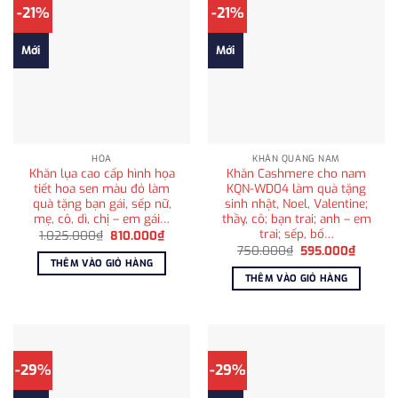
-21%
-21%
Mới
Mới
HỎA
KHĂN QUÀNG NAM
Khăn lụa cao cấp hình họa
Khăn Cashmere cho nam
tiết hoa sen màu đỏ làm
KQN-WD04 làm quà tặng
quà tặng bạn gái, sếp nữ,
sinh nhật, Noel, Valentine;
mẹ, cô, dì, chị – em gái…
thầy, cô; bạn trai; anh – em
trai; sếp, bố…
Giá
Giá
1.025.000
₫
810.000
₫
gốc
hiện
Giá
Giá
750.000
₫
595.000
₫
là:
tại
gốc
hiện
THÊM VÀO GIỎ HÀNG
1.025.000₫.
là:
là:
tại
THÊM VÀO GIỎ HÀNG
810.000₫.
750.000₫.
là:
595.00
-29%
-29%