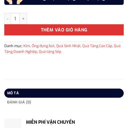
Ống đựng bút kèm đế pha lê K9 để bàn cao cấp - LBWG001 làm quà
THÊM VÀO GIỎ HÀNG
Danh mục:
Kim
,
Ống đựng bút
,
Quà Sinh Nhật
,
Quà Tặng Cao Cấp
,
Quà
Tặng Doanh Nghiệp
,
Quà tặng Sếp
MÔ TẢ
ĐÁNH GIÁ (0)
MIỄN PHÍ VẬN CHUYỂN