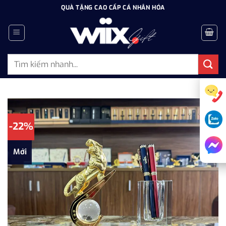
Bỏ
QUÀ TẶNG CAO CẤP CÁ NHÂN HÓA
qua
nội
dung
Tìm
kiếm:
-22%
Mới