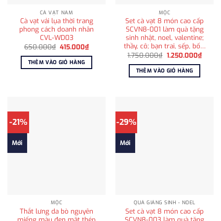
CÀ VẠT NAM
MỘC
Cà vạt vải lụa thời trang
Set cà vạt 8 món cao cấp
phong cách doanh nhân
SCVN8-001 làm quà tặng
CVL-WD03
sinh nhật, noel, valentine;
thầy, cô; bạn trai, sếp, bố…
Giá
Giá
650.000
₫
415.000
₫
gốc
hiện
Giá
Giá
1.750.000
₫
1.250.000
₫
là:
tại
gốc
hiện
THÊM VÀO GIỎ HÀNG
650.000₫.
là:
là:
tại
THÊM VÀO GIỎ HÀNG
415.000₫.
1.750.000₫.
là:
1.250
-21%
-29%
Mới
Mới
MỘC
QUÀ GIÁNG SINH - NOEL
Thắt lưng da bò nguyên
Set cà vạt 8 món cao cấp
miếng màu đen mặt thép
SCVN8-003 làm quà tặng