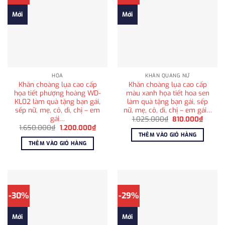
Mới
Mới
HỎA
KHĂN QUÀNG NỮ
Khăn choàng lụa cao cấp
Khăn choàng lụa cao cấp
họa tiết phượng hoàng WD-
màu xanh họa tiết hoa sen
KL02 làm quà tặng bạn gái,
làm quà tặng bạn gái, sếp
sếp nữ, mẹ, cô, dì, chị – em
nữ, mẹ, cô, dì, chị – em gái…
gái…
Giá
Giá
1.025.000
₫
810.000
₫
gốc
hiện
Giá
Giá
1.650.000
₫
1.200.000
₫
là:
tại
gốc
hiện
THÊM VÀO GIỎ HÀNG
1.025.000₫.
là:
là:
tại
THÊM VÀO GIỎ HÀNG
810.00
1.650.000₫.
là:
1.200.000₫.
-30%
-29%
Mới
Mới