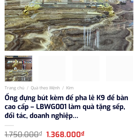
Trang chủ
/
Quà theo Mệnh
/
Kim
Ống đựng bút kèm đế pha lê K9 để bàn
cao cấp – LBWG001 làm quà tặng sếp,
đối tác, doanh nghiệp…
Giá
Giá
1.750.000
1.368.000
₫
₫