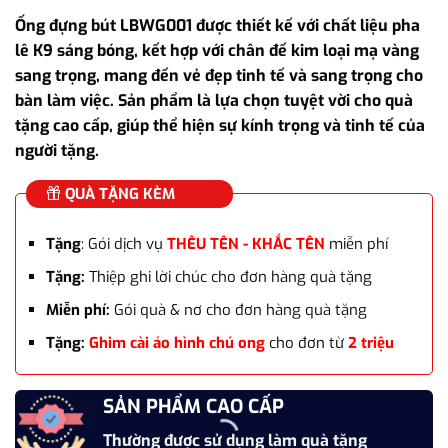
gốc
hiện
Ống đựng bút LBWG001 được thiết kế với chất liệu pha
là:
tại
lê K9 sáng bóng, kết hợp với chân đế kim loại mạ vàng
1.750.000₫.
là:
sang trọng, mang đến vẻ đẹp tinh tế và sang trọng cho
1.368.000₫.
bàn làm việc. Sản phẩm là lựa chọn tuyệt vời cho quà
tặng cao cấp, giúp thể hiện sự kính trọng và tinh tế của
người tặng.
QUÀ TẶNG KÈM
Tặng
: Gói dịch vụ
THÊU TÊN - KHẮC TÊN
miễn phí
Tặng:
Thiệp ghi lời chúc cho đơn hàng quà tặng
Miễn phí:
Gói quà & nơ cho đơn hàng quà tặng
Tặng:
Ghim cài áo hình chú ong
cho đơn từ
2 triệu
SẢN PHẨM CAO CẤP
Thường được sử dụng làm quà tặng