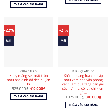
THÊM VÀO GIỎ HÀNG
525.000₫.
là:
là:
tại
THÊM VÀO GIỎ HÀNG
450.00
790.000₫.
là:
595.000₫.
-22%
-21%
Mới
Mới
GHIM CÀI ÁO
KHĂN QUÀNG CỔ
Khuy măng set mặt tròn
Khăn choàng lụa cao cấp
màu bạc đính đá đen huyền
màu xám hoa văn phong
bí
cảnh làm quà tặng bạn gái,
sếp nữ, mẹ, cô, dì, chị – em
Giá
Giá
525.000
₫
410.000
₫
gốc
hiện
gái…
là:
tại
THÊM VÀO GIỎ HÀNG
Giá
Giá
1.025.000
₫
810.000
₫
525.000₫.
là:
gốc
hiện
410.000₫.
là:
tại
THÊM VÀO GIỎ HÀNG
1.025.000₫.
là:
810.00