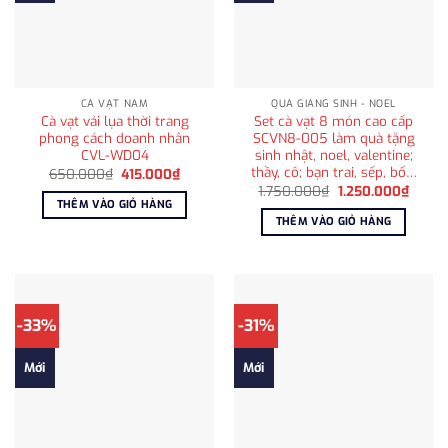
CÀ VẠT NAM
QUÀ GIÁNG SINH - NOEL
Cà vạt vải lụa thời trang
Set cà vạt 8 món cao cấp
phong cách doanh nhân
SCVN8-005 làm quà tặng
CVL-WD04
sinh nhật, noel, valentine;
thầy, cô; bạn trai, sếp, bố…
Giá
Giá
650.000
₫
415.000
₫
gốc
hiện
Giá
Giá
1.750.000
₫
1.250.000
₫
là:
tại
gốc
hiện
THÊM VÀO GIỎ HÀNG
650.000₫.
là:
là:
tại
THÊM VÀO GIỎ HÀNG
415.000₫.
1.750.000₫.
là:
1.250
-33%
-31%
Mới
Mới