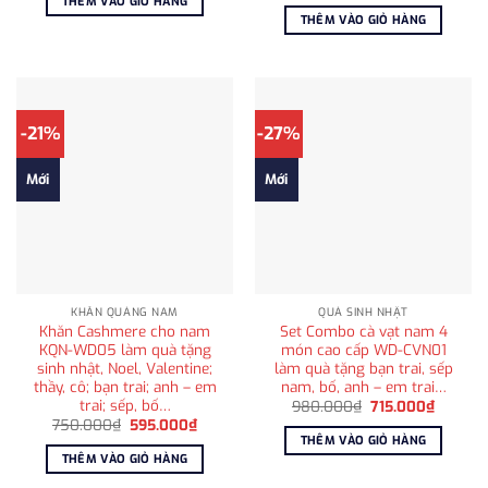
THÊM VÀO GIỎ HÀNG
790.000₫.
là:
là:
tại
THÊM VÀO GIỎ HÀNG
595.000₫.
1.850.000₫.
là:
1.200
-21%
-27%
Mới
Mới
KHĂN QUÀNG NAM
QUÀ SINH NHẬT
Khăn Cashmere cho nam
Set Combo cà vạt nam 4
KQN-WD05 làm quà tặng
món cao cấp WD-CVN01
sinh nhật, Noel, Valentine;
làm quà tặng bạn trai, sếp
thầy, cô; bạn trai; anh – em
nam, bố, anh – em trai…
trai; sếp, bố…
Giá
Giá
980.000
₫
715.000
₫
gốc
hiện
Giá
Giá
750.000
₫
595.000
₫
là:
tại
gốc
hiện
THÊM VÀO GIỎ HÀNG
980.000₫.
là:
là:
tại
THÊM VÀO GIỎ HÀNG
715.000
750.000₫.
là:
595.000₫.