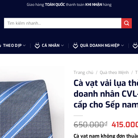
Giao hàng
TOÀN QUỐC
thanh toán
KHI NHẬN
hàng
Tìm
kiếm:
THEO DỊP
CÁ NHÂN
QUÀ DOANH NGHIỆP
Trang chủ
/
Quà theo Mệnh
/
T
Cà vạt vải lụa t
doanh nhân CVL
cấp cho Sếp nam,
Giá
650.000
415.00
₫
gốc
Cà vạt nam không đơn thuầ