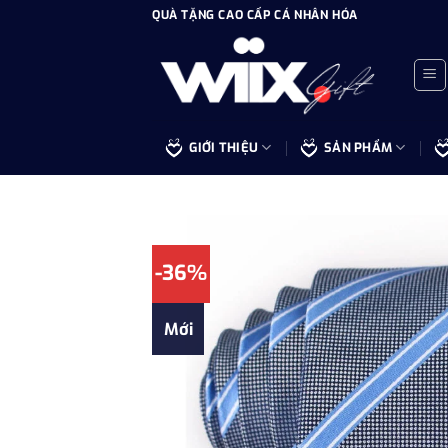
Bỏ
QUÀ TẶNG CAO CẤP CÁ NHÂN HÓA
qua
nội
dung
GIỚI THIỆU
SẢN PHẨM
-36%
Mới