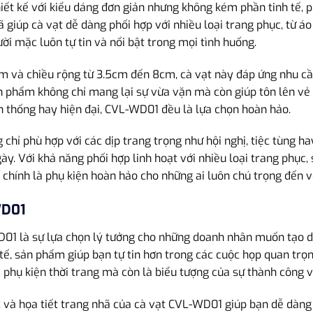
ết kế với kiểu dáng đơn giản nhưng không kém phần tinh tế, p
 giúp cà vạt dễ dàng phối hợp với nhiều loại trang phục, từ á
ười mặc luôn tự tin và nổi bật trong mọi tình huống.
m và chiều rộng từ 3.5cm đến 8cm, cà vạt này đáp ứng nhu cầ
n phẩm không chỉ mang lại sự vừa vặn mà còn giúp tôn lên vẻ
 thống hay hiện đại, CVL-WD01 đều là lựa chọn hoàn hảo.
hỉ phù hợp với các dịp trang trọng như hội nghị, tiệc tùng ha
. Với khả năng phối hợp linh hoạt với nhiều loại trang phục,
 chính là phụ kiện hoàn hảo cho những ai luôn chú trọng đến 
WD01
01 là sự lựa chọn lý tưởng cho những doanh nhân muốn tạo dự
h tế, sản phẩm giúp bạn tự tin hơn trong các cuộc họp quan trọn
à phụ kiện thời trang mà còn là biểu tượng của sự thành công 
và họa tiết trang nhã của cà vạt CVL-WD01 giúp bạn dễ dàng k