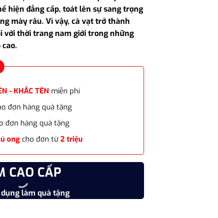
tại
thể hiện đẳng cấp, toát lên sự sang trọng
0₫.
là:
ng mày râu. Vì vậy, cà vạt trở thành
415.000₫.
i với thời trang nam giới trong những
 cao.
ÊN - KHẮC TÊN
miễn phí
cho đơn hàng quà tặng
o đơn hàng quà tặng
hú ong
cho đơn từ
2 triệu
M CAO CẤP
CHẤT
 dụng làm quà tặng
Vật liệu
g cách doanh nhân CVL-WD01 quà tặng cao cấp cho Sếp nam, bố, bạn