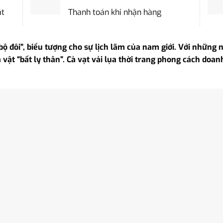
ặt
Thanh toán khi nhận hàng
 “bộ đôi”, biểu tượng cho sự lịch lãm của nam giới. Với nhữn
là vật “bất ly thân”. Cà vạt vải lụa thời trang phong cách 