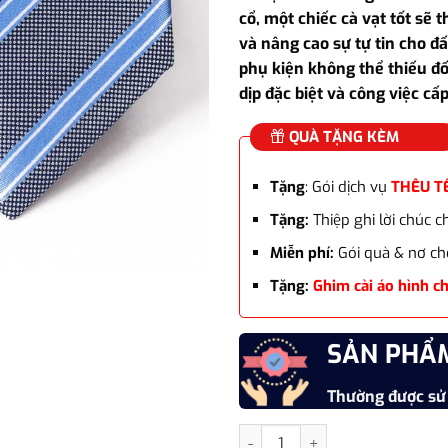
là:
cổ, một chiếc cà vạt tốt sẽ 
650.00
và nâng cao sự tự tin cho đấ
phụ kiện không thể thiếu đố
dịp đặc biệt và công việc cấp
QUÀ TẶNG KÈM
Tặng
: Gói dịch vụ
THÊU T
Tặng:
Thiệp ghi lời chúc 
Miễn phí:
Gói quà & nơ ch
Tặng:
Ghim cài áo hình c
SẢN PHẨ
Thường được sử
Cà vạt vải lụa thời trang phon