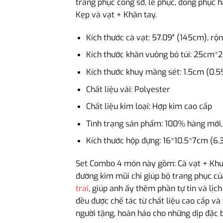
trang phục công sở, lễ phục, đồng phục
Kẹp và vạt + Khăn tay.
Kích thước cà vạt: 57.09″ (145cm), rộn
Kích thước khăn vuông bỏ túi: 25cm*2
Kích thước khuy măng sét: 1.5cm (0.5
Chất liệu vải: Polyester
Chất liệu kim loại: Hợp kim cao cấp
Tình trạng sản phẩm: 100% hàng mới,
Kích thước hộp đựng: 16*10.5*7cm (6.3
Set Combo 4 món này gồm: Cà vạt + Khu
đường kim mũi chỉ giúp bộ trang phục củ
trai
, giúp anh ấy thêm phần tự tin và lịc
đều được chế tác từ chất liệu cao cấp và
người tặng, hoàn hảo cho những dịp đặc b