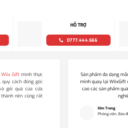
HỖ TRỢ
0777.444.666
i
Wiix Gift
mình thực
Sản phẩm đa dạng mẫu 
, quy cách đóng gói;
mình quay lại WiixGift 
 và gói quà của cửa
cao các sản phẩm quà
i thành nên cũng rất
nghi
Kim Trang
Phóng viên, Báo đ