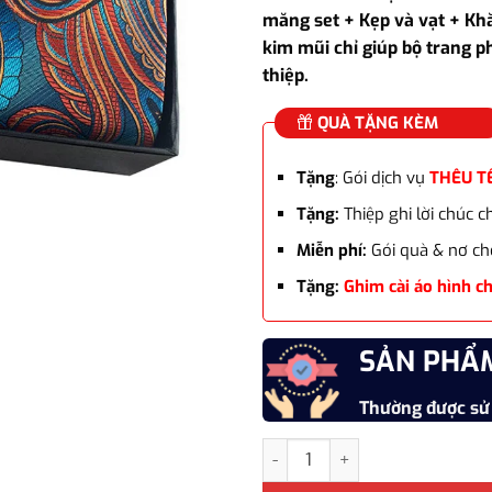
là:
măng set + Kẹp và vạt + Khă
980.00
kim mũi chỉ giúp bộ trang p
thiệp.
QUÀ TẶNG KÈM
Tặng
: Gói dịch vụ
THÊU T
Tặng:
Thiệp ghi lời chúc 
Miễn phí:
Gói quà & nơ ch
Tặng:
Ghim cài áo hình c
SẢN PHẨ
Thường được sử
Set Combo cà vạt 4 món cho nam