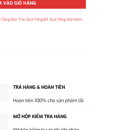
M VÀO GIỎ HÀNG
 Tặng Bạn Trai
,
Quà Tặng Bố
,
Quà Tặng Sếp Nam
,
TRẢ HÀNG & HOÀN TIỀN
Hoàn tiền 100% cho sản phẩm lỗi
MỞ HỘP KIỂM TRA HÀNG
Mở hộp kiểm tra trước khi nhận