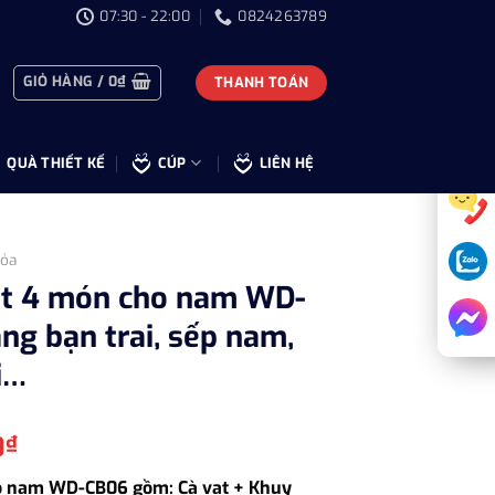
07:30 - 22:00
0824263789
GIỎ HÀNG /
0
₫
THANH TOÁN
QUÀ THIẾT KẾ
CÚP
LIÊN HỆ
ỏa
ạt 4 món cho nam WD-
ng bạn trai, sếp nam,
i…
Giá
0
₫
hiện
o nam WD-CB06 gồm: Cà vạt + Khuy