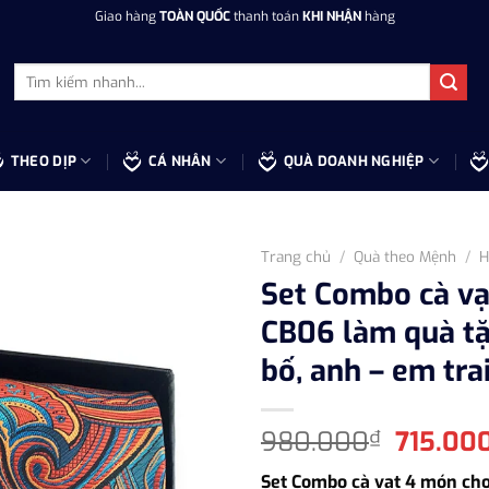
Giao hàng
TOÀN QUỐC
thanh toán
KHI NHẬN
hàng
Tìm
kiếm:
THEO DỊP
CÁ NHÂN
QUÀ DOANH NGHIỆP
Trang chủ
/
Quà theo Mệnh
/
H
Set Combo cà v
CB06 làm quà tặ
bố, anh – em tra
Giá
980.000
715.00
₫
gốc
Set Combo cà vạt 4 món ch