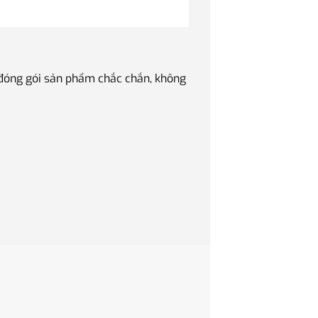
 đóng gói sản phẩm chắc chắn, không
Quà tặng Sếp luôn là v
phẩm