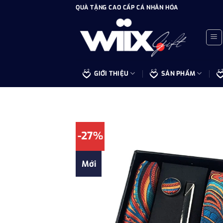
Bỏ
QUÀ TẶNG CAO CẤP CÁ NHÂN HÓA
qua
nội
dung
GIỚI THIỆU
SẢN PHẨM
-27%
Mới