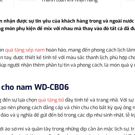
ôn nhận được sự tin yêu của khách hàng trong và ngoài nước 
g món phụ kiện để mix với nhau mà thay vào đó tất cả đã đượ
ón
quà tặng sếp nam
hoàn hảo, mang đến phong cách lịch lãm
n tay, được thiết kế tinh tế với màu sắc thanh lịch, phù hợp ch
úp người nhận thêm phần tự tin và phong cách, là món quà ý 
n cho nam WD-CB06
đến sự lựa chọn
quà tặng bố
đầy tinh tế và trang nhã. Với sự
p tạo nên phong cách đẳng cấp và chỉn chu cho bất kỳ quý ông
 đáo và ý nghĩa để gửi đến bố trong các dịp như sinh nhật, lễ 
i áo sơ-mi và quần tây trong những dịp cần ăn mặc lịch sự, t