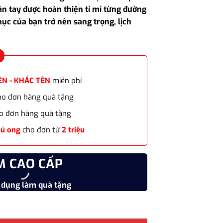
tại
n tay được hoàn thiện tỉ mỉ từng đường
0₫.
là:
hục của bạn trở nên sang trọng, lịch
715.000₫.
ÊN - KHẮC TÊN
miễn phí
cho đơn hàng quà tặng
o đơn hàng quà tặng
hú ong
cho đơn từ
2 triệu
M CAO CẤP
CHẤT
 dụng làm quà tặng
Vật liệu
 WD-CB06 làm quà tặng bạn trai, sếp nam, bố, anh - em trai... số