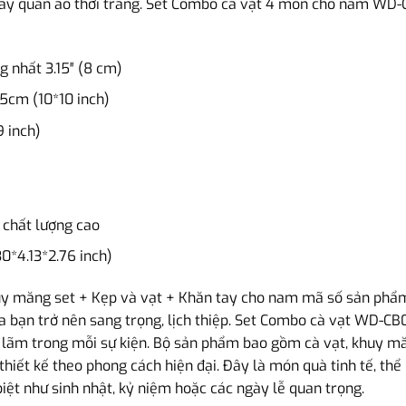
 hay quần áo thời trang. Set Combo cà vạt 4 món cho nam WD
g nhất 3.15″ (8 cm)
5cm (10*10 inch)
9 inch)
 chất lượng cao
0*4.13*2.76 inch)
y măng set + Kẹp và vạt + Khăn tay cho nam mã số sản phẩm
a bạn trở nên sang trọng, lịch thiệp. Set Combo cà vạt WD-CB
h lãm trong mỗi sự kiện. Bộ sản phẩm bao gồm cà vạt, khuy măn
 thiết kế theo phong cách hiện đại. Đây là món quà tinh tế, t
iệt như sinh nhật, kỷ niệm hoặc các ngày lễ quan trọng.