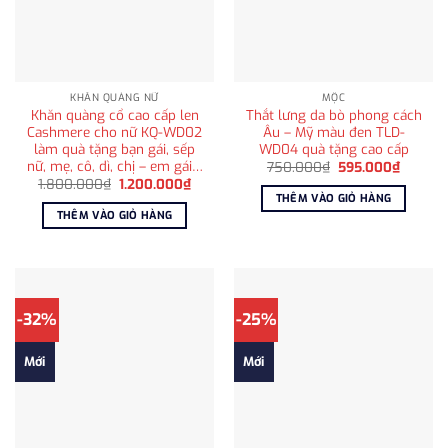
KHĂN QUÀNG NỮ
MỘC
Khăn quàng cổ cao cấp len
Thắt lưng da bò phong cách
Cashmere cho nữ KQ-WD02
Âu – Mỹ màu đen TLD-
làm quà tặng bạn gái, sếp
WD04 quà tặng cao cấp
nữ, mẹ, cô, dì, chị – em gái…
Giá
Giá
750.000
₫
595.000
₫
gốc
hiện
Giá
Giá
1.800.000
₫
1.200.000
₫
là:
tại
gốc
hiện
THÊM VÀO GIỎ HÀNG
750.000₫.
là:
là:
tại
THÊM VÀO GIỎ HÀNG
595.00
1.800.000₫.
là:
1.200.000₫.
-32%
-25%
Mới
Mới