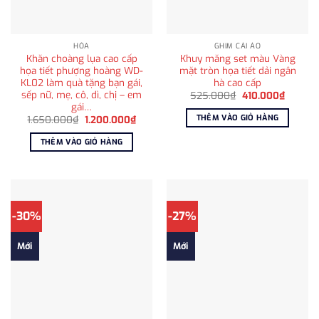
HỎA
GHIM CÀI ÁO
Khăn choàng lụa cao cấp
Khuy măng set màu Vàng
họa tiết phượng hoàng WD-
mặt tròn họa tiết dải ngân
KL02 làm quà tặng bạn gái,
hà cao cấp
sếp nữ, mẹ, cô, dì, chị – em
Giá
Giá
525.000
₫
410.000
₫
gốc
hiện
gái…
là:
tại
THÊM VÀO GIỎ HÀNG
Giá
Giá
1.650.000
₫
1.200.000
₫
525.000₫.
là:
gốc
hiện
410.000
là:
tại
THÊM VÀO GIỎ HÀNG
1.650.000₫.
là:
1.200.000₫.
-30%
-27%
Mới
Mới