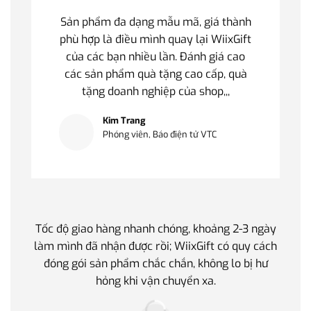
Sản phẩm đa dạng mẫu mã, giá thành
phù hợp là điều mình quay lại WiixGift
của các bạn nhiều lần. Đánh giá cao
các sản phẩm quà tặng cao cấp, quà
tặng doanh nghiệp của shop,,,
Kim Trang
Phóng viên, Báo điện tử VTC
Tốc độ giao hàng nhanh chóng, khoảng 2-3 ngày
Quà t
làm mình đã nhận được rồi; WiixGift có quy cách
quan 
đóng gói sản phẩm chắc chắn, không lo bị hư
thế 
hỏng khi vận chuyển xa.
làm q