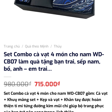
Trang chủ
/
Quà theo Mệnh
/
Thủy
Set Combo cà vạt 4 món cho nam WD-
CB07 làm quà tặng bạn trai, sếp nam,
bố, anh – em trai…
Giá
Giá
980.000
715.000
₫
₫
gốc
hiện
Set Combo cà vạt 4 món cho nam WD-CB07 gồm: Cà vạt
là:
tại
+ Khuy măng set + Kẹp và vạt + Khăn tay được hoàn
980.000₫.
là:
thiện tỉ mỉ từng đường kim mũi chỉ giúp bộ trang phục
715.000₫.