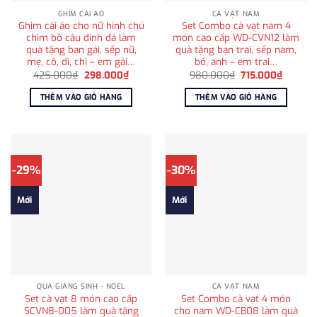
GHIM CÀI ÁO
CÀ VẠT NAM
Ghim cài áo cho nữ hình chú
Set Combo cà vạt nam 4
chim bồ câu đính đá làm
món cao cấp WD-CVN12 làm
quà tặng bạn gái, sếp nữ,
quà tặng bạn trai, sếp nam,
mẹ, cô, dì, chị – em gái…
bố, anh – em trai…
Giá
Giá
Giá
Giá
425.000
₫
298.000
₫
980.000
₫
715.000
₫
gốc
hiện
gốc
hiện
là:
tại
là:
tại
THÊM VÀO GIỎ HÀNG
THÊM VÀO GIỎ HÀNG
425.000₫.
là:
980.000₫.
là:
298.000₫.
715.000
-29%
-30%
Mới
Mới
QUÀ GIÁNG SINH - NOEL
CÀ VẠT NAM
Set cà vạt 8 món cao cấp
Set Combo cà vạt 4 món
SCVN8-005 làm quà tặng
cho nam WD-CB08 làm quà