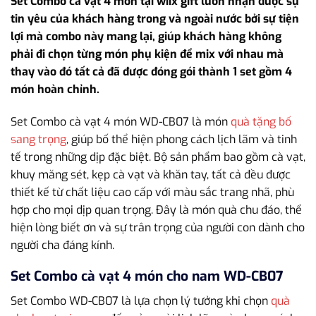
Set Combo cà vạt 4 món tại wiix gift luôn nhận được sự
tin yêu của khách hàng trong và ngoài nước bởi sự tiện
lợi mà combo này mang lại, giúp khách hàng không
phải đi chọn từng món phụ kiện để mix với nhau mà
thay vào đó tất cả đã được đóng gói thành 1 set gồm 4
món hoàn chỉnh.
Set Combo cà vạt 4 món WD-CB07 là món
quà tặng bố
sang trọng
, giúp bố thể hiện phong cách lịch lãm và tinh
tế trong những dịp đặc biệt. Bộ sản phẩm bao gồm cà vạt,
khuy măng sét, kẹp cà vạt và khăn tay, tất cả đều được
thiết kế từ chất liệu cao cấp với màu sắc trang nhã, phù
hợp cho mọi dịp quan trọng. Đây là món quà chu đáo, thể
hiện lòng biết ơn và sự trân trọng của người con dành cho
người cha đáng kính.
Set Combo cà vạt 4 món cho nam WD-CB07
Set Combo WD-CB07 là lựa chọn lý tưởng khi chọn
quà