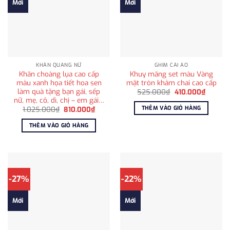
Mới
Mới
KHĂN QUÀNG NỮ
GHIM CÀI ÁO
Khăn choàng lụa cao cấp
Khuy măng set màu Vàng
màu xanh họa tiết hoa sen
mặt tròn khảm chai cao cấp
làm quà tặng bạn gái, sếp
Giá
Giá
525.000
₫
410.000
₫
gốc
hiện
nữ, mẹ, cô, dì, chị – em gái…
là:
tại
THÊM VÀO GIỎ HÀNG
Giá
Giá
1.025.000
₫
810.000
₫
525.000₫.
là:
gốc
hiện
410.000
là:
tại
THÊM VÀO GIỎ HÀNG
1.025.000₫.
là:
810.000₫.
-27%
-22%
Mới
Mới