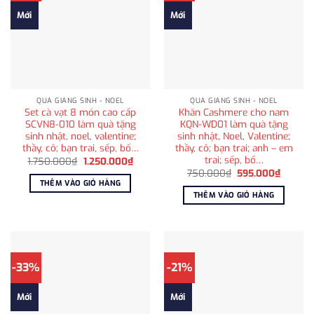
Mới
Mới
QUÀ GIÁNG SINH - NOEL
QUÀ GIÁNG SINH - NOEL
Set cà vạt 8 món cao cấp
Khăn Cashmere cho nam
SCVN8-010 làm quà tặng
KQN-WD01 làm quà tặng
sinh nhật, noel, valentine;
sinh nhật, Noel, Valentine;
thầy, cô; bạn trai, sếp, bố…
thầy, cô; bạn trai; anh – em
trai; sếp, bố…
Giá
Giá
1.750.000
₫
1.250.000
₫
gốc
hiện
Giá
Giá
750.000
₫
595.000
₫
là:
tại
gốc
hiện
THÊM VÀO GIỎ HÀNG
1.750.000₫.
là:
là:
tại
THÊM VÀO GIỎ HÀNG
1.250.000₫.
750.000₫.
là:
595.00
-33%
-21%
Mới
Mới