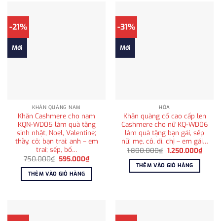
-21%
-31%
Mới
Mới
KHĂN QUÀNG NAM
HỎA
Khăn Cashmere cho nam
Khăn quàng cổ cao cấp len
KQN-WD05 làm quà tặng
Cashmere cho nữ KQ-WD06
sinh nhật, Noel, Valentine;
làm quà tặng bạn gái, sếp
thầy, cô; bạn trai; anh – em
nữ, mẹ, cô, dì, chị – em gái…
trai; sếp, bố…
Giá
Giá
1.800.000
₫
1.250.000
₫
gốc
hiện
Giá
Giá
750.000
₫
595.000
₫
là:
tại
gốc
hiện
THÊM VÀO GIỎ HÀNG
1.800.000₫.
là:
là:
tại
THÊM VÀO GIỎ HÀNG
1.250
750.000₫.
là:
595.000₫.