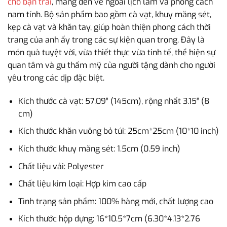
cho bạn trai
, mang đến vẻ ngoài lịch lãm và phong cách
nam tính. Bộ sản phẩm bao gồm cà vạt, khuy măng sét,
kẹp cà vạt và khăn tay, giúp hoàn thiện phong cách thời
trang của anh ấy trong các sự kiện quan trọng. Đây là
món quà tuyệt vời, vừa thiết thực vừa tinh tế, thể hiện sự
quan tâm và gu thẩm mỹ của người tặng dành cho người
yêu trong các dịp đặc biệt.
Kích thước cà vạt: 57.09″ (145cm), rộng nhất 3.15″ (8
cm)
Kích thước khăn vuông bỏ túi: 25cm*25cm (10*10 inch)
Kích thước khuy măng sét: 1.5cm (0.59 inch)
Chất liệu vải: Polyester
Chất liệu kim loại: Hợp kim cao cấp
Tình trạng sản phẩm: 100% hàng mới, chất lượng cao
Kích thước hộp đựng: 16*10.5*7cm (6.30*4.13*2.76