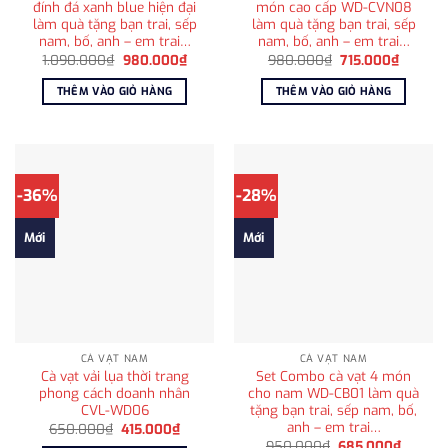
đính đá xanh blue hiện đại
món cao cấp WD-CVN08
làm quà tặng bạn trai, sếp
làm quà tặng bạn trai, sếp
nam, bố, anh – em trai…
nam, bố, anh – em trai…
Giá
Giá
Giá
Giá
1.090.000
₫
980.000
₫
980.000
₫
715.000
₫
gốc
hiện
gốc
hiện
là:
tại
là:
tại
THÊM VÀO GIỎ HÀNG
THÊM VÀO GIỎ HÀNG
1.090.000₫.
là:
980.000₫.
là:
980.000₫.
715.000
-36%
-28%
Mới
Mới
CÀ VẠT NAM
CÀ VẠT NAM
Cà vạt vải lụa thời trang
Set Combo cà vạt 4 món
phong cách doanh nhân
cho nam WD-CB01 làm quà
CVL-WD06
tặng bạn trai, sếp nam, bố,
anh – em trai…
Giá
Giá
650.000
₫
415.000
₫
gốc
hiện
Giá
Giá
950.000
₫
685.000
₫