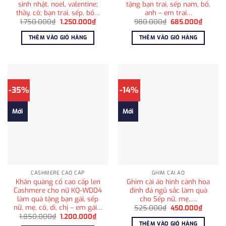
sinh nhật, noel, valentine;
tặng bạn trai, sếp nam, bố,
thầy, cô; bạn trai, sếp, bố…
anh – em trai…
Giá
Giá
Giá
Giá
1.750.000
₫
1.250.000
₫
980.000
₫
685.000
₫
gốc
hiện
gốc
hiện
là:
tại
là:
tại
THÊM VÀO GIỎ HÀNG
THÊM VÀO GIỎ HÀNG
1.750.000₫.
là:
980.000₫.
là:
1.250.000₫.
685.00
-35%
-14%
Mới
Mới
CASHMERE CAO CẤP
GHIM CÀI ÁO
Khăn quàng cổ cao cấp len
Ghim cài áo hình cành hoa
Cashmere cho nữ KQ-WD04
đính đá ngũ sắc làm quà
làm quà tặng bạn gái, sếp
cho Sếp nữ, mẹ,….
nữ, mẹ, cô, dì, chị – em gái…
Giá
Giá
525.000
₫
450.000
₫
gốc
hiện
Giá
Giá
1.850.000
₫
1.200.000
₫
là:
tại
gốc
hiện
THÊM VÀO GIỎ HÀNG