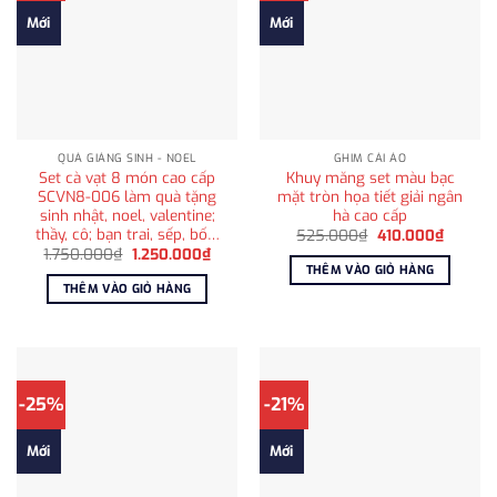
Mới
Mới
QUÀ GIÁNG SINH - NOEL
GHIM CÀI ÁO
Set cà vạt 8 món cao cấp
Khuy măng set màu bạc
SCVN8-006 làm quà tặng
mặt tròn họa tiết giải ngân
sinh nhật, noel, valentine;
hà cao cấp
thầy, cô; bạn trai, sếp, bố…
Giá
Giá
525.000
₫
410.000
₫
gốc
hiện
Giá
Giá
1.750.000
₫
1.250.000
₫
là:
tại
gốc
hiện
THÊM VÀO GIỎ HÀNG
525.000₫.
là:
là:
tại
THÊM VÀO GIỎ HÀNG
410.000
1.750.000₫.
là:
1.250.000₫.
-25%
-21%
Mới
Mới