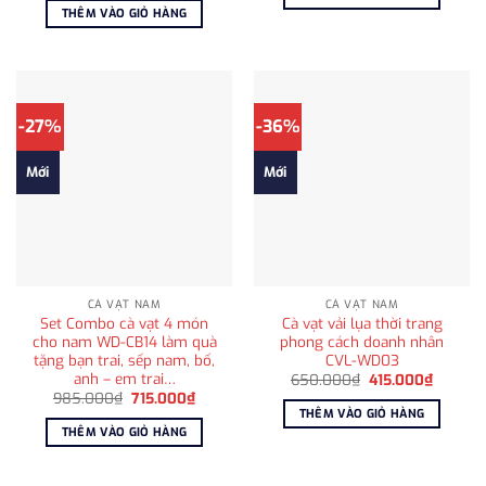
525.000₫.
là:
là:
tại
THÊM VÀO GIỎ HÀNG
450.00
1.850.000₫.
là:
1.200.000₫.
-27%
-36%
Mới
Mới
CÀ VẠT NAM
CÀ VẠT NAM
Set Combo cà vạt 4 món
Cà vạt vải lụa thời trang
cho nam WD-CB14 làm quà
phong cách doanh nhân
tặng bạn trai, sếp nam, bố,
CVL-WD03
anh – em trai…
Giá
Giá
650.000
₫
415.000
₫
gốc
hiện
Giá
Giá
985.000
₫
715.000
₫
là:
tại
gốc
hiện
THÊM VÀO GIỎ HÀNG
650.000₫.
là:
là:
tại
THÊM VÀO GIỎ HÀNG
415.000
985.000₫.
là:
715.000₫.