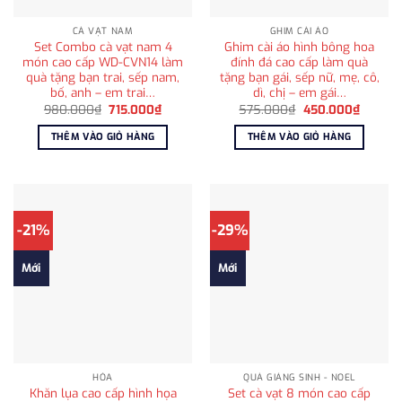
CÀ VẠT NAM
GHIM CÀI ÁO
Set Combo cà vạt nam 4
Ghim cài áo hình bông hoa
món cao cấp WD-CVN14 làm
đính đá cao cấp làm quà
quà tặng bạn trai, sếp nam,
tặng bạn gái, sếp nữ, mẹ, cô,
bố, anh – em trai…
dì, chị – em gái…
Giá
Giá
Giá
Giá
980.000
₫
715.000
₫
575.000
₫
450.000
₫
gốc
hiện
gốc
hiện
là:
tại
là:
tại
THÊM VÀO GIỎ HÀNG
THÊM VÀO GIỎ HÀNG
980.000₫.
là:
575.000₫.
là:
715.000₫.
450.00
-21%
-29%
Mới
Mới
HỎA
QUÀ GIÁNG SINH - NOEL
Khăn lụa cao cấp hình họa
Set cà vạt 8 món cao cấp