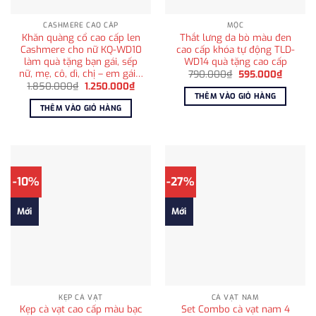
CASHMERE CAO CẤP
MỘC
Khăn quàng cổ cao cấp len
Thắt lưng da bò màu đen
Cashmere cho nữ KQ-WD10
cao cấp khóa tự động TLD-
làm quà tặng bạn gái, sếp
WD14 quà tặng cao cấp
nữ, mẹ, cô, dì, chị – em gái…
Giá
Giá
790.000
₫
595.000
₫
gốc
hiện
Giá
Giá
1.850.000
₫
1.250.000
₫
là:
tại
gốc
hiện
THÊM VÀO GIỎ HÀNG
790.000₫.
là:
là:
tại
THÊM VÀO GIỎ HÀNG
595.00
1.850.000₫.
là:
1.250.000₫.
-10%
-27%
Mới
Mới
KẸP CÀ VẠT
CÀ VẠT NAM
Kẹp cà vạt cao cấp màu bạc
Set Combo cà vạt nam 4