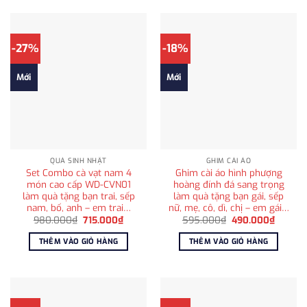
-27%
-18%
Mới
Mới
QUÀ SINH NHẬT
GHIM CÀI ÁO
Set Combo cà vạt nam 4
Ghim cài áo hình phượng
món cao cấp WD-CVN01
hoàng đính đá sang trọng
làm quà tặng bạn trai, sếp
làm quà tặng bạn gái, sếp
nam, bố, anh – em trai…
nữ, mẹ, cô, dì, chị – em gái…
Giá
Giá
Giá
Giá
980.000
₫
715.000
₫
595.000
₫
490.000
₫
gốc
hiện
gốc
hiện
là:
tại
là:
tại
THÊM VÀO GIỎ HÀNG
THÊM VÀO GIỎ HÀNG
980.000₫.
là:
595.000₫.
là:
715.000₫.
490.00