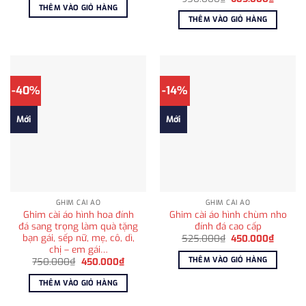
là:
tại
gốc
hiện
THÊM VÀO GIỎ HÀNG
650.000₫.
là:
là:
tại
THÊM VÀO GIỎ HÀNG
415.000₫.
950.000₫.
là:
685.00
-40%
-14%
Mới
Mới
GHIM CÀI ÁO
GHIM CÀI ÁO
Ghim cài áo hình hoa đính
Ghim cài áo hình chùm nho
đá sang trọng làm quà tặng
đính đá cao cấp
bạn gái, sếp nữ, mẹ, cô, dì,
Giá
Giá
525.000
₫
450.000
₫
gốc
hiện
chị – em gái…
là:
tại
THÊM VÀO GIỎ HÀNG
Giá
Giá
750.000
₫
450.000
₫
525.000₫.
là:
gốc
hiện
450.00
là:
tại
THÊM VÀO GIỎ HÀNG
750.000₫.
là:
450.000₫.