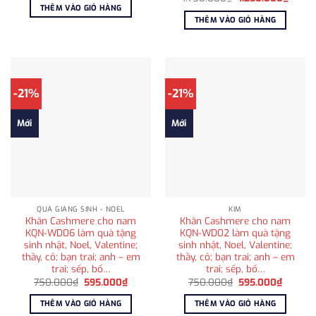
là:
tại
gốc
hiện
THÊM VÀO GIỎ HÀNG
650.000₫.
là:
là:
tại
THÊM VÀO GIỎ HÀNG
415.000₫.
1.750.000₫.
là:
1.250
-21%
-21%
Mới
Mới
QUÀ GIÁNG SINH - NOEL
KIM
Khăn Cashmere cho nam
Khăn Cashmere cho nam
KQN-WD06 làm quà tặng
KQN-WD02 làm quà tặng
sinh nhật, Noel, Valentine;
sinh nhật, Noel, Valentine;
thầy, cô; bạn trai; anh – em
thầy, cô; bạn trai; anh – em
trai; sếp, bố…
trai; sếp, bố…
Giá
Giá
Giá
Giá
750.000
₫
595.000
₫
750.000
₫
595.000
₫
gốc
hiện
gốc
hiện
là:
tại
là:
tại
THÊM VÀO GIỎ HÀNG
THÊM VÀO GIỎ HÀNG
750.000₫.
là:
750.000₫.
là: