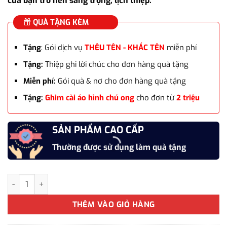
của bạn trở nên sang trọng, lịch thiệp.
QUÀ TẶNG KÈM
Tặng
: Gói dịch vụ
THÊU TÊN - KHẮC TÊN
miễn phí
Tặng:
Thiệp ghi lời chúc cho đơn hàng quà tặng
Miễn phí:
Gói quà & nơ cho đơn hàng quà tặng
Tặng:
Ghim cài áo hình chú ong
cho đơn từ
2 triệu
SẢN PHẨM CAO CẤP
Thường được sử dụng làm quà tặng
Set Combo cà vạt 4 món cho nam WD-CB07 làm quà tặng bạn trai, 
THÊM VÀO GIỎ HÀNG