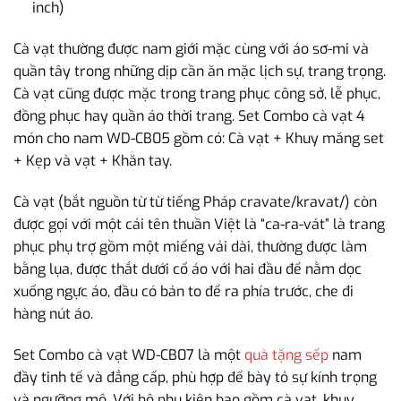
inch)
Cà vạt thường được nam giới mặc cùng với áo sơ-mi và
quần tây trong những dịp cần ăn mặc lịch sự, trang trọng.
Cà vạt cũng được mặc trong trang phục công sở, lễ phục,
đồng phục hay quần áo thời trang. Set Combo cà vạt 4
món cho nam WD-CB05 gồm có: Cà vạt + Khuy măng set
+ Kẹp và vạt + Khăn tay.
Cà vạt (bắt nguồn từ từ tiếng Pháp cravate/kravat/) còn
được gọi với một cái tên thuần Việt là “ca-ra-vát” là trang
phục phụ trợ gồm một miếng vải dài, thường được làm
bằng lụa, được thắt dưới cổ áo với hai đầu để nằm dọc
xuống ngực áo, đầu có bản to để ra phía trước, che đi
hàng nút áo.
Set Combo cà vạt WD-CB07 là một
quà tặng sếp
nam
đầy tinh tế và đẳng cấp, phù hợp để bày tỏ sự kính trọng
và ngưỡng mộ. Với bộ phụ kiện bao gồm cà vạt, khuy