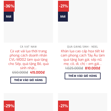
-36%
-21%
Mới
Mới
CÀ VẠT NAM
QUÀ GIÁNG SINH - NOEL
Cà vạt vải lụa thời trang
Khăn lụa cao cấp họa tiết kẻ
phong cách doanh nhân
cam phong cách Tây Âu làm
CVL-WD02 làm quà tặng
quà tặng bạn gái, sếp nữ,
cho Sếp, quà tặng Bố, quà
mẹ, cô, dì, chị – em gái…
sinh nhật,..
Giá
Giá
1.025.000
₫
810.000
₫
gốc
hiện
Giá
Giá
650.000
₫
415.000
₫
là:
tại
gốc
hiện
THÊM VÀO GIỎ HÀNG
1.025.000₫.
là:
là:
tại
THÊM VÀO GIỎ HÀNG
810.00
650.000₫.
là:
415.000₫.
-29%
-21%