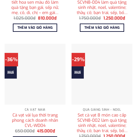
tiết hoa sen màu đỏ làm
SCVN8-004 làm quà tặng
quà tặng bạn gái, sếp nữ,
sinh nhật, noel, valentine;
mẹ, cô, dì, chị – em gái…
thầy, cô; bạn trai, sếp, bố…
Giá
Giá
Giá
Giá
1.025.000
₫
810.000
₫
1.750.000
₫
1.250.000
₫
gốc
hiện
gốc
hiện
là:
tại
là:
tại
THÊM VÀO GIỎ HÀNG
THÊM VÀO GIỎ HÀNG
1.025.000₫.
là:
1.750.000₫.
là:
810.000₫.
1.250
-36%
-29%
Mới
Mới
CÀ VẠT NAM
QUÀ GIÁNG SINH - NOEL
Cà vạt vải lụa thời trang
Set cà vạt 8 món cao cấp
phong cách doanh nhân
SCVN8-002 làm quà tặng
CVL-WD04
sinh nhật, noel, valentine;
thầy, cô; bạn trai, sếp, bố…
Giá
Giá
650.000
₫
415.000
₫
gốc
hiện
Giá
Giá
1.750.000
₫
1.250.000
₫