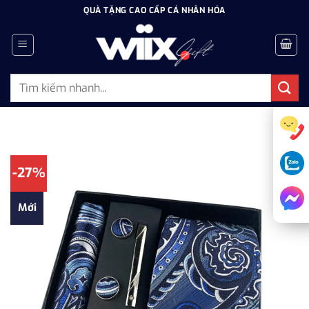
Bỏ
QUÀ TẶNG CAO CẤP CÁ NHÂN HÓA
qua
nội
dung
Tìm
kiếm:
-27%
Mới