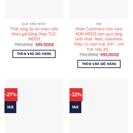
QUÀ SINH NHẬT
KIM
Thắt lưng da bò màu cafe
Khăn Cashmere cho nam
khóa gài bằng thép TLD-
KQN-WD03 làm quà tặng
WD09
sinh nhật, Noel, Valentine;
thầy, cô; bạn trai; anh – em
Giá
Giá
790.000
₫
595.000
₫
gốc
hiện
trai; sếp, bố…
là:
tại
THÊM VÀO GIỎ HÀNG
Giá
Giá
750.000
₫
595.000
₫
790.000₫.
là:
gốc
hiện
595.000₫.
là:
tại
THÊM VÀO GIỎ HÀNG
750.000₫.
là:
595.00
-27%
-22%
Mới
Mới