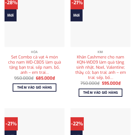
-28%
-21%
Mới
Mới
HỎA
KIM
Set Combo cà vạt 4 món
Khăn Cashmere cho nam
cho nam WD-CB05 làm quà
KQN-WD09 làm quà tặng
tặng bạn trai, sếp nam, bố,
sinh nhật, Noel, Valentine;
anh – em trai…
thầy, cô; bạn trai; anh – em
trai; sếp, bố…
Giá
Giá
950.000
₫
685.000
₫
gốc
hiện
Giá
Giá
750.000
₫
595.000
₫
là:
tại
gốc
hiện
THÊM VÀO GIỎ HÀNG
950.000₫.
là:
là:
tại
THÊM VÀO GIỎ HÀNG
685.000₫.
750.000₫.
là:
595.00
-21%
-22%