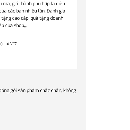
mã, giá thành phù hợp là điều
của các bạn nhiều lần. Đánh giá
 tặng cao cấp, quà tặng doanh
ệp của shop,,,
iện tử VTC
 đóng gói sản phẩm chắc chắn, không
Quà tặng Sếp luôn là v
phẩm