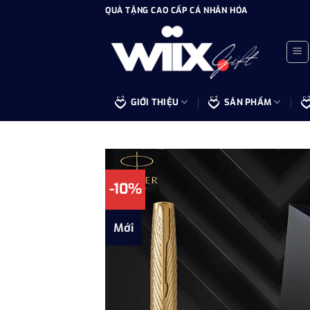
Bỏ
QUÀ TẶNG CAO CẤP CÁ NHÂN HÓA
qua
nội
dung
GIỚI THIỆU
SẢN PHẨM
-10%
Mới