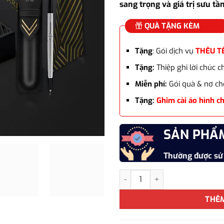
sang trọng và giá trị sưu tầ
QUÀ TẶNG KÈM
Tặng
: Gói dịch vụ
THÊU T
Tặng:
Thiệp ghi lời chúc 
Miễn phí:
Gói quà & nơ ch
Tặng:
Ghim cài áo hình c
SẢN PHẨ
Thường được sử
Bộ quà bút ký Parker SON ARR
THÊ