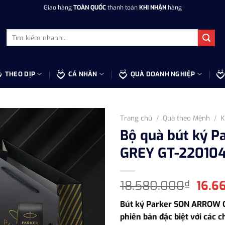
Giao hàng
TOÀN QUỐC
thanh toán
KHI NHẬN
hàng
Tìm
kiếm:
THEO DỊP
CÁ NHÂN
QUÀ DOANH NGHIỆP
Trang chủ
/
Quà theo Mệnh
/
K
Bộ quà bút ký 
GREY GT-220104
Giá
18.580.000
16.6
₫
gốc
Bút ký Parker SON ARROW 
là:
phiên bản đặc biệt với các c
18.5