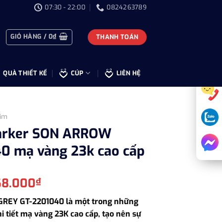
07:30 - 22:00
0824263789
GIỎ HÀNG /
0
₫
THANH TOÁN
QUÀ THIẾT KẾ
CÚP
LIÊN HỆ
im
Parker SON ARROW
0 mạ vàng 23k cao cấp
Giá
68.000
₫
hiện
GREY GT-2201040 là một trong những
tại
hi tiết mạ vàng 23K cao cấp, tạo nên sự
80.000₫.
là: