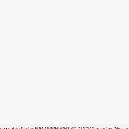
 quà bút ký Parker SON ARROW GREY GT-2201040 mạ vàng 23k cao 