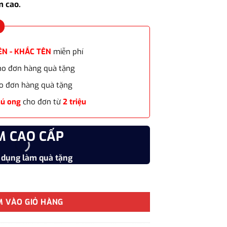
m cao.
16.668.000₫.
ÊN - KHẮC TÊN
miễn phí
cho đơn hàng quà tặng
o đơn hàng quà tặng
hú ong
cho đơn từ
2 triệu
M CAO CẤP
CHẤT
 dụng làm quà tặng
Vật liệu
OW GREY GT-2201040 mạ vàng 23k cao cấp số lượng
M VÀO GIỎ HÀNG