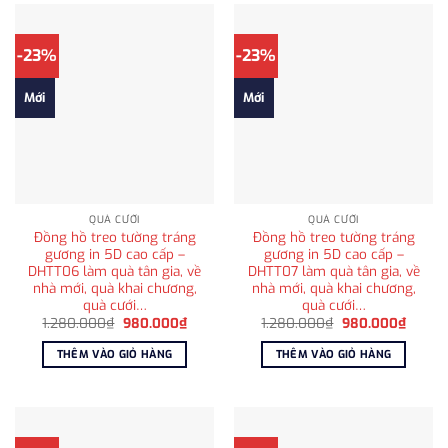
-23%
-23%
Mới
Mới
QUÀ CƯỚI
QUÀ CƯỚI
Đồng hồ treo tường tráng
Đồng hồ treo tường tráng
gương in 5D cao cấp –
gương in 5D cao cấp –
DHTT06 làm quà tân gia, về
DHTT07 làm quà tân gia, về
nhà mới, quà khai chương,
nhà mới, quà khai chương,
quà cưới…
quà cưới…
Giá
Giá
Giá
Giá
1.280.000
₫
980.000
₫
1.280.000
₫
980.000
₫
gốc
hiện
gốc
hiện
là:
tại
là:
tại
THÊM VÀO GIỎ HÀNG
THÊM VÀO GIỎ HÀNG
1.280.000₫.
là:
1.280.000₫.
là:
980.000₫.
980.0