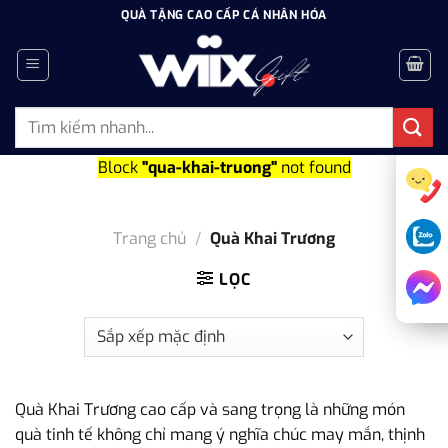
Bỏ
QUÀ TẶNG CAO CẤP CÁ NHÂN HÓA
qua
nội
dung
Tìm
kiếm:
Block
"qua-khai-truong"
not found
Trang chủ
/
Quà Khai Trương
LỌC
Quà Khai Trương cao cấp và sang trọng là những món
quà tinh tế không chỉ mang ý nghĩa chúc may mắn, thịnh