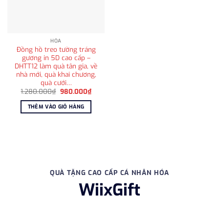
HỎA
Đồng hồ treo tường tráng
gương in 5D cao cấp –
DHTT12 làm quà tân gia, về
nhà mới, quà khai chương,
quà cưới…
Giá
Giá
1.280.000
₫
980.000
₫
gốc
hiện
là:
tại
THÊM VÀO GIỎ HÀNG
1.280.000₫.
là:
980.000₫.
QUÀ TẶNG CAO CẤP CÁ NHÂN HÓA
WiixGift