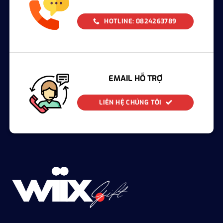
HOTLINE: 0824263789
EMAIL HỖ TRỢ
LIÊN HỆ CHÚNG TÔI