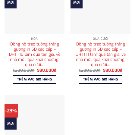
Mới
Mới
HỎA
QUÀ CƯỚI
Đồng hồ treo tường tráng
Đồng hồ treo tường tráng
gương in 5D cao cấp –
gương in 5D cao cấp –
DHTT10 làm quà tân gia, về
DHTT11 làm quà tân gia, về
nhà mới, quà khai chương,
nhà mới, quà khai chương,
quà cưới…
quà cưới…
Giá
Giá
Giá
Giá
1.280.000
₫
980.000
₫
1.280.000
₫
980.000
₫
gốc
hiện
gốc
hiện
là:
tại
là:
tại
THÊM VÀO GIỎ HÀNG
THÊM VÀO GIỎ HÀNG
1.280.000₫.
là:
1.280.000₫.
là:
980.000₫.
980.0
-23%
Mới