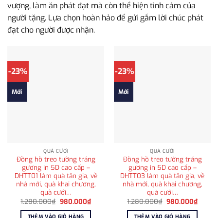
vượng, làm ăn phát đạt mà còn thể hiện tình cảm của
người tặng. Lựa chọn hoàn hảo để gửi gắm lời chúc phát
đạt cho người được nhận.
-23%
-23%
Mới
Mới
QUÀ CƯỚI
QUÀ CƯỚI
Đồng hồ treo tường tráng
Đồng hồ treo tường tráng
gương in 5D cao cấp –
gương in 5D cao cấp –
DHTT01 làm quà tân gia, về
DHTT03 làm quà tân gia, về
nhà mới, quà khai chương,
nhà mới, quà khai chương,
quà cưới…
quà cưới…
Giá
Giá
Giá
Giá
1.280.000
₫
980.000
₫
1.280.000
₫
980.000
₫
gốc
hiện
gốc
hiện
là:
tại
là:
tại
THÊM VÀO GIỎ HÀNG
THÊM VÀO GIỎ HÀNG