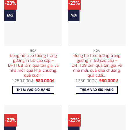
-23%
-23%
Mới
Mới
HỎA
HỎA
Đồng hồ treo tường tráng
Đồng hồ treo tường tráng
gương in 5D cao cấp –
gương in 5D cao cấp –
DHTT08 làm quà tân gia, về
DHTT09 làm quà tân gia, về
nhà mới, quà khai chương,
nhà mới, quà khai chương,
quà cưới…
quà cưới…
Giá
Giá
Giá
Giá
1.280.000
₫
980.000
₫
1.280.000
₫
980.000
₫
gốc
hiện
gốc
hiện
là:
tại
là:
tại
THÊM VÀO GIỎ HÀNG
THÊM VÀO GIỎ HÀNG
1.280.000₫.
là:
1.280.000₫.
là:
980.000₫.
980.0
-23%
-23%