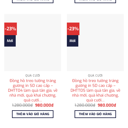
1.280.000₫.
là:
1.280.000₫.
là:
980.000₫.
980.0
-23%
-23%
Mới
Mới
QUÀ CƯỚI
QUÀ CƯỚI
Đồng hồ treo tường tráng
Đồng hồ treo tường tráng
gương in 5D cao cấp –
gương in 5D cao cấp –
DHTT04 làm quà tân gia, về
DHTT05 làm quà tân gia, về
nhà mới, quà khai chương,
nhà mới, quà khai chương,
quà cưới…
quà cưới…
Giá
Giá
Giá
Giá
1.280.000
₫
980.000
₫
1.280.000
₫
980.000
₫
gốc
hiện
gốc
hiện
là:
tại
là:
tại
THÊM VÀO GIỎ HÀNG
THÊM VÀO GIỎ HÀNG
1.280.000₫.
là:
1.280.000₫.
là:
980.000₫.
980.0