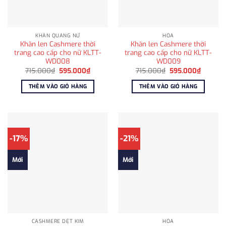
KHĂN QUÀNG NỮ
HỎA
Khăn len Cashmere thời
Khăn len Cashmere thời
trang cao cấp cho nữ KLTT-
trang cao cấp cho nữ KLTT-
WD008
WD009
Giá
Giá
Giá
Giá
715.000
₫
595.000
₫
715.000
₫
595.000
₫
gốc
hiện
gốc
hiện
là:
tại
là:
tại
THÊM VÀO GIỎ HÀNG
THÊM VÀO GIỎ HÀNG
715.000₫.
là:
715.000₫.
là:
595.000₫.
595.00
-17%
-21%
Mới
Mới
CASHMERE DỆT KIM
HỎA