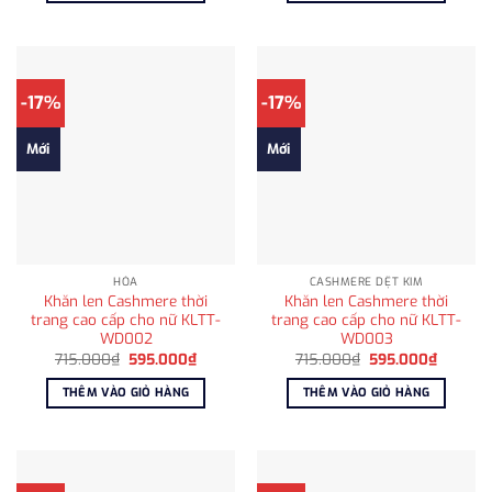
1.250.000₫.
595.00
-17%
-17%
Mới
Mới
HỎA
CASHMERE DỆT KIM
Khăn len Cashmere thời
Khăn len Cashmere thời
trang cao cấp cho nữ KLTT-
trang cao cấp cho nữ KLTT-
WD002
WD003
Giá
Giá
Giá
Giá
715.000
₫
595.000
₫
715.000
₫
595.000
₫
gốc
hiện
gốc
hiện
là:
tại
là:
tại
THÊM VÀO GIỎ HÀNG
THÊM VÀO GIỎ HÀNG
715.000₫.
là:
715.000₫.
là:
595.000₫.
595.00