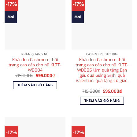
-17%
-17%
Mới
Mới
KHĂN QUÀNG NỮ
CASHMERE DỆT KIM
Khăn len Cashmere thời
Khăn len Cashmere thời
trang cao cấp cho nữ KLTT-
trang cao cấp cho nữ KLTT-
WD004
WD005 làm quà tặng Bạn
gái, quà Giáng Sinh, quà
Giá
Giá
715.000
₫
595.000
₫
gốc
hiện
Valentine, quà tặng Cô giáo,
là:
tại
…
THÊM VÀO GIỎ HÀNG
715.000₫.
là:
Giá
Giá
595.000₫.
715.000
₫
595.000
₫
gốc
hiện
là:
tại
THÊM VÀO GIỎ HÀNG
715.000₫.
là:
595.00
-17%
-17%