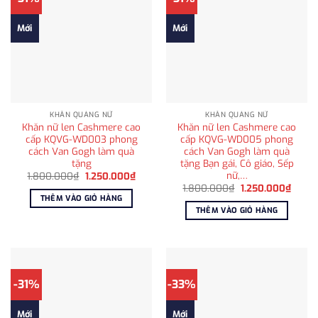
Mới
Mới
KHĂN QUÀNG NỮ
KHĂN QUÀNG NỮ
Khăn nữ len Cashmere cao
Khăn nữ len Cashmere cao
cấp KQVG-WD003 phong
cấp KQVG-WD005 phong
cách Van Gogh làm quà
cách Van Gogh làm quà
tặng
tặng Bạn gái, Cô giáo, Sếp
nữ,…
Giá
Giá
1.800.000
₫
1.250.000
₫
gốc
hiện
Giá
Giá
1.800.000
₫
1.250.000
₫
là:
tại
gốc
hiện
THÊM VÀO GIỎ HÀNG
1.800.000₫.
là:
là:
tại
THÊM VÀO GIỎ HÀNG
1.250.000₫.
1.800.000₫.
là:
1.250
-31%
-33%
Mới
Mới