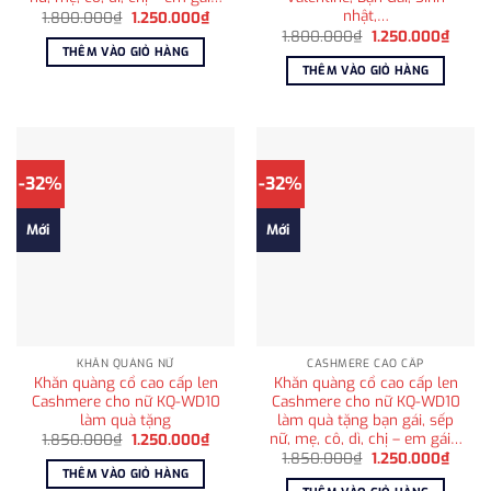
nhật,…
Giá
Giá
1.800.000
₫
1.250.000
₫
gốc
hiện
Giá
Giá
1.800.000
₫
1.250.000
₫
là:
tại
gốc
hiện
THÊM VÀO GIỎ HÀNG
1.800.000₫.
là:
là:
tại
THÊM VÀO GIỎ HÀNG
1.250.000₫.
1.800.000₫.
là:
1.250
-32%
-32%
Mới
Mới
KHĂN QUÀNG NỮ
CASHMERE CAO CẤP
Khăn quàng cổ cao cấp len
Khăn quàng cổ cao cấp len
Cashmere cho nữ KQ-WD10
Cashmere cho nữ KQ-WD10
làm quà tặng
làm quà tặng bạn gái, sếp
nữ, mẹ, cô, dì, chị – em gái…
Giá
Giá
1.850.000
₫
1.250.000
₫
gốc
hiện
Giá
Giá
1.850.000
₫
1.250.000
₫
là:
tại
gốc
hiện
THÊM VÀO GIỎ HÀNG
1.850.000₫.
là:
là:
tại