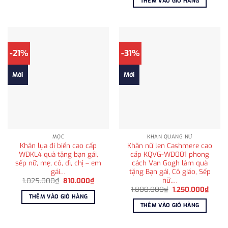
THÊM VÀO GIỎ HÀNG
1.025.000₫.
là:
810.00
-21%
-31%
Mới
Mới
MỘC
KHĂN QUÀNG NỮ
Khăn lụa đi biển cao cấp
Khăn nữ len Cashmere cao
WDKL4 quà tặng bạn gái,
cấp KQVG-WD001 phong
sếp nữ, mẹ, cô, dì, chị – em
cách Van Gogh làm quà
gái…
tặng Bạn gái, Cô giáo, Sếp
nữ,…
Giá
Giá
1.025.000
₫
810.000
₫
gốc
hiện
Giá
Giá
1.800.000
₫
1.250.000
₫
là:
tại
gốc
hiện
THÊM VÀO GIỎ HÀNG
1.025.000₫.
là:
là:
tại
THÊM VÀO GIỎ HÀNG
810.000₫.
1.800.000₫.
là:
1.250