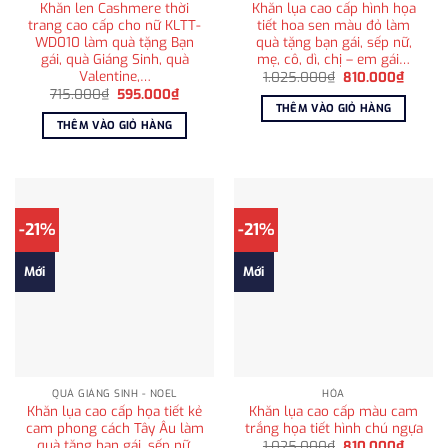
Khăn len Cashmere thời
Khăn lụa cao cấp hình họa
trang cao cấp cho nữ KLTT-
tiết hoa sen màu đỏ làm
WD010 làm quà tặng Bạn
quà tặng bạn gái, sếp nữ,
gái, quà Giáng Sinh, quà
mẹ, cô, dì, chị – em gái…
Valentine,…
Giá
Giá
1.025.000
₫
810.000
₫
gốc
hiện
Giá
Giá
715.000
₫
595.000
₫
là:
tại
gốc
hiện
THÊM VÀO GIỎ HÀNG
1.025.000₫.
là:
là:
tại
THÊM VÀO GIỎ HÀNG
810.00
715.000₫.
là:
595.000₫.
-21%
-21%
Mới
Mới
QUÀ GIÁNG SINH - NOEL
HỎA
Khăn lụa cao cấp họa tiết kẻ
Khăn lụa cao cấp màu cam
cam phong cách Tây Âu làm
trắng họa tiết hình chú ngựa
quà tặng bạn gái, sếp nữ,
Giá
Giá
1.025.000
₫
810.000
₫