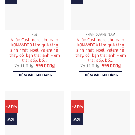
KIM
KHĂN QUÀNG NAM
Khăn Cashmere cho nam
Khăn Cashmere cho nam
KQN-WD03 làm quà tặng
KQN-WD04 làm quà tặng
sinh nhật, Noel, Valentine;
sinh nhật, Noel, Valentine;
thầy, cô; bạn trai; anh – em
thầy, cô; bạn trai; anh – em
trai; sếp, bố…
trai; sếp, bố…
Giá
Giá
Giá
Giá
750.000
₫
595.000
₫
750.000
₫
595.000
₫
gốc
hiện
gốc
hiện
là:
tại
là:
tại
THÊM VÀO GIỎ HÀNG
THÊM VÀO GIỎ HÀNG
750.000₫.
là:
750.000₫.
là:
595.000₫.
595.00
-21%
-21%
Mới
Mới