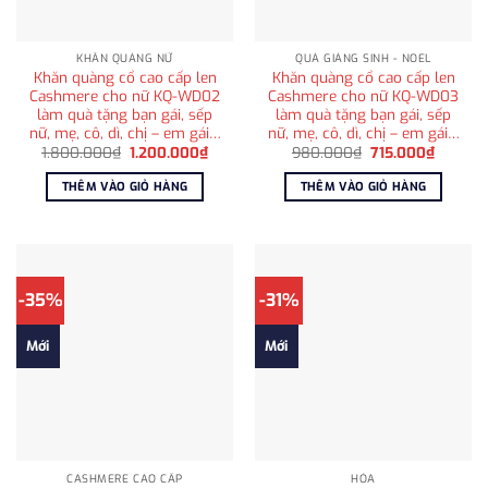
KHĂN QUÀNG NỮ
QUÀ GIÁNG SINH - NOEL
Khăn quàng cổ cao cấp len
Khăn quàng cổ cao cấp len
Cashmere cho nữ KQ-WD02
Cashmere cho nữ KQ-WD03
làm quà tặng bạn gái, sếp
làm quà tặng bạn gái, sếp
nữ, mẹ, cô, dì, chị – em gái…
nữ, mẹ, cô, dì, chị – em gái…
Giá
Giá
Giá
Giá
1.800.000
₫
1.200.000
₫
980.000
₫
715.000
₫
gốc
hiện
gốc
hiện
là:
tại
là:
tại
THÊM VÀO GIỎ HÀNG
THÊM VÀO GIỎ HÀNG
1.800.000₫.
là:
980.000₫.
là:
1.200.000₫.
715.000
-35%
-31%
Mới
Mới
CASHMERE CAO CẤP
HỎA