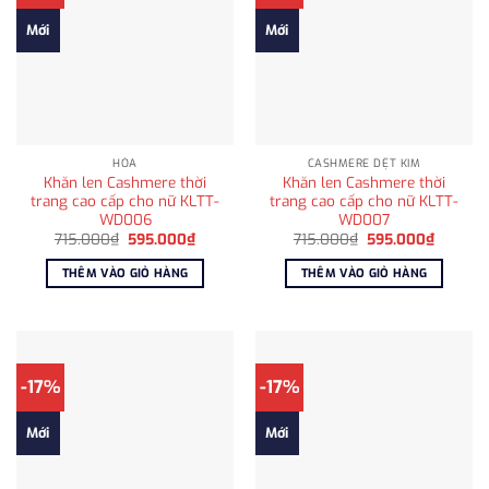
Mới
Mới
HỎA
CASHMERE DỆT KIM
Khăn len Cashmere thời
Khăn len Cashmere thời
trang cao cấp cho nữ KLTT-
trang cao cấp cho nữ KLTT-
WD006
WD007
Giá
Giá
Giá
Giá
715.000
₫
595.000
₫
715.000
₫
595.000
₫
gốc
hiện
gốc
hiện
là:
tại
là:
tại
THÊM VÀO GIỎ HÀNG
THÊM VÀO GIỎ HÀNG
715.000₫.
là:
715.000₫.
là:
595.000₫.
595.00
-17%
-17%
Mới
Mới