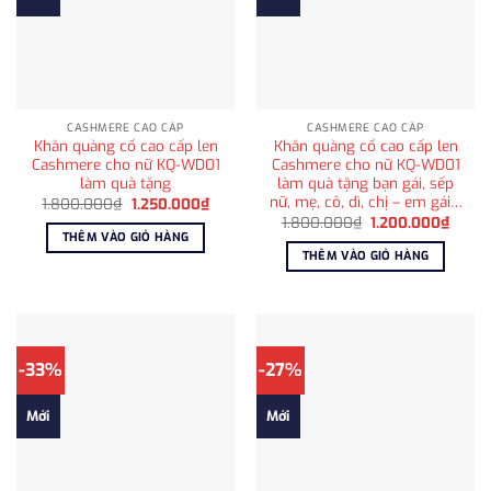
CASHMERE CAO CẤP
CASHMERE CAO CẤP
Khăn quàng cổ cao cấp len
Khăn quàng cổ cao cấp len
Cashmere cho nữ KQ-WD01
Cashmere cho nữ KQ-WD01
làm quà tặng
làm quà tặng bạn gái, sếp
nữ, mẹ, cô, dì, chị – em gái…
Giá
Giá
1.800.000
₫
1.250.000
₫
gốc
hiện
Giá
Giá
1.800.000
₫
1.200.000
₫
là:
tại
gốc
hiện
THÊM VÀO GIỎ HÀNG
1.800.000₫.
là:
là:
tại
THÊM VÀO GIỎ HÀNG
1.250.000₫.
1.800.000₫.
là:
1.200
-33%
-27%
Mới
Mới