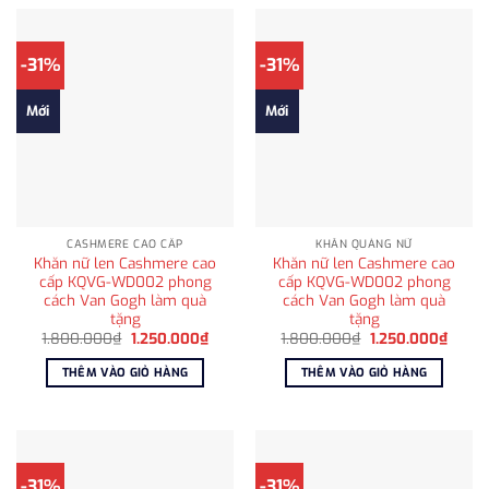
-31%
-31%
Mới
Mới
CASHMERE CAO CẤP
KHĂN QUÀNG NỮ
Khăn nữ len Cashmere cao
Khăn nữ len Cashmere cao
cấp KQVG-WD002 phong
cấp KQVG-WD002 phong
cách Van Gogh làm quà
cách Van Gogh làm quà
tặng
tặng
Giá
Giá
Giá
Giá
1.800.000
₫
1.250.000
₫
1.800.000
₫
1.250.000
₫
gốc
hiện
gốc
hiện
là:
tại
là:
tại
THÊM VÀO GIỎ HÀNG
THÊM VÀO GIỎ HÀNG
1.800.000₫.
là:
1.800.000₫.
là:
1.250.000₫.
1.250
-31%
-31%