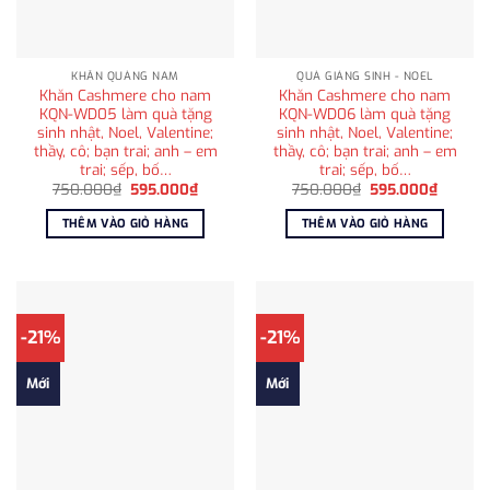
KHĂN QUÀNG NAM
QUÀ GIÁNG SINH - NOEL
Khăn Cashmere cho nam
Khăn Cashmere cho nam
KQN-WD05 làm quà tặng
KQN-WD06 làm quà tặng
sinh nhật, Noel, Valentine;
sinh nhật, Noel, Valentine;
thầy, cô; bạn trai; anh – em
thầy, cô; bạn trai; anh – em
trai; sếp, bố…
trai; sếp, bố…
Giá
Giá
Giá
Giá
750.000
₫
595.000
₫
750.000
₫
595.000
₫
gốc
hiện
gốc
hiện
là:
tại
là:
tại
THÊM VÀO GIỎ HÀNG
THÊM VÀO GIỎ HÀNG
750.000₫.
là:
750.000₫.
là:
595.000₫.
595.00
-21%
-21%
Mới
Mới