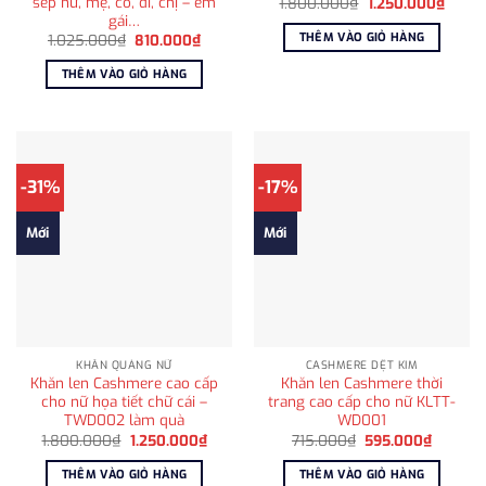
sếp nữ, mẹ, cô, dì, chị – em
Giá
Giá
1.800.000
₫
1.250.000
₫
gốc
hiện
gái…
là:
tại
THÊM VÀO GIỎ HÀNG
Giá
Giá
1.025.000
₫
810.000
₫
1.800.000₫.
là:
gốc
hiện
1.250
là:
tại
THÊM VÀO GIỎ HÀNG
1.025.000₫.
là:
810.000₫.
-31%
-17%
Mới
Mới
KHĂN QUÀNG NỮ
CASHMERE DỆT KIM
Khăn len Cashmere cao cấp
Khăn len Cashmere thời
cho nữ họa tiết chữ cái –
trang cao cấp cho nữ KLTT-
TWD002 làm quà
WD001
Giá
Giá
Giá
Giá
1.800.000
₫
1.250.000
₫
715.000
₫
595.000
₫
gốc
hiện
gốc
hiện
là:
tại
là:
tại
THÊM VÀO GIỎ HÀNG
THÊM VÀO GIỎ HÀNG
1.800.000₫.
là:
715.000₫.
là: