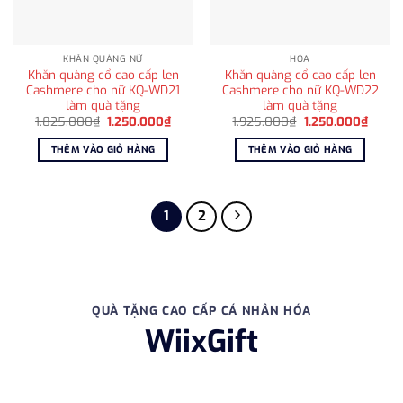
KHĂN QUÀNG NỮ
HỎA
Khăn quàng cổ cao cấp len
Khăn quàng cổ cao cấp len
Cashmere cho nữ KQ-WD21
Cashmere cho nữ KQ-WD22
làm quà tặng
làm quà tặng
Giá
Giá
Giá
Giá
1.825.000
₫
1.250.000
₫
1.925.000
₫
1.250.000
₫
gốc
hiện
gốc
hiện
là:
tại
là:
tại
THÊM VÀO GIỎ HÀNG
THÊM VÀO GIỎ HÀNG
1.825.000₫.
là:
1.925.000₫.
là:
1.250.000₫.
1.250
1
2
QUÀ TẶNG CAO CẤP CÁ NHÂN HÓA
WiixGift