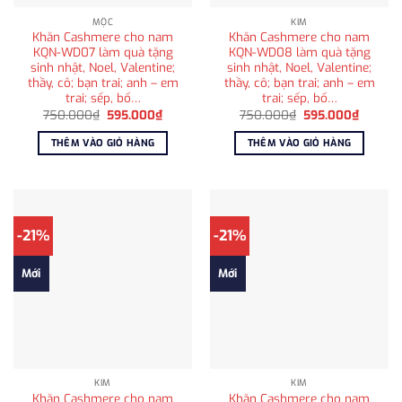
MỘC
KIM
Khăn Cashmere cho nam
Khăn Cashmere cho nam
KQN-WD07 làm quà tặng
KQN-WD08 làm quà tặng
sinh nhật, Noel, Valentine;
sinh nhật, Noel, Valentine;
thầy, cô; bạn trai; anh – em
thầy, cô; bạn trai; anh – em
trai; sếp, bố…
trai; sếp, bố…
Giá
Giá
Giá
Giá
750.000
₫
595.000
₫
750.000
₫
595.000
₫
gốc
hiện
gốc
hiện
là:
tại
là:
tại
THÊM VÀO GIỎ HÀNG
THÊM VÀO GIỎ HÀNG
750.000₫.
là:
750.000₫.
là:
595.000₫.
595.00
-21%
-21%
Mới
Mới
KIM
KIM
Khăn Cashmere cho nam
Khăn Cashmere cho nam