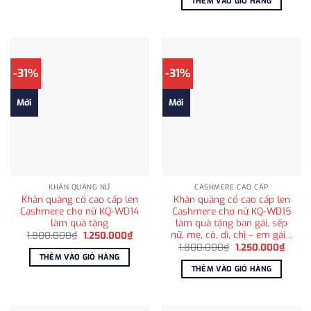
THÊM VÀO GIỎ HÀNG
1.250.000₫.
1.850.000₫.
là:
1.250
-31%
-31%
Mới
Mới
KHĂN QUÀNG NỮ
CASHMERE CAO CẤP
Khăn quàng cổ cao cấp len
Khăn quàng cổ cao cấp len
Cashmere cho nữ KQ-WD14
Cashmere cho nữ KQ-WD15
làm quà tặng
làm quà tặng bạn gái, sếp
nữ, mẹ, cô, dì, chị – em gái…
Giá
Giá
1.800.000
₫
1.250.000
₫
gốc
hiện
Giá
Giá
1.800.000
₫
1.250.000
₫
là:
tại
gốc
hiện
THÊM VÀO GIỎ HÀNG
1.800.000₫.
là:
là:
tại
THÊM VÀO GIỎ HÀNG
1.250.000₫.
1.800.000₫.
là:
1.250