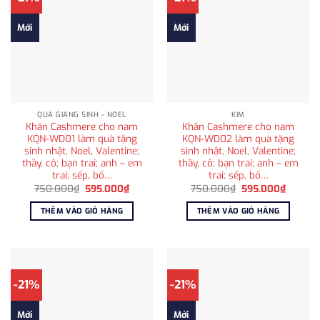
Mới
Mới
QUÀ GIÁNG SINH - NOEL
KIM
Khăn Cashmere cho nam
Khăn Cashmere cho nam
KQN-WD01 làm quà tặng
KQN-WD02 làm quà tặng
sinh nhật, Noel, Valentine;
sinh nhật, Noel, Valentine;
thầy, cô; bạn trai; anh – em
thầy, cô; bạn trai; anh – em
trai; sếp, bố…
trai; sếp, bố…
Giá
Giá
Giá
Giá
750.000
₫
595.000
₫
750.000
₫
595.000
₫
gốc
hiện
gốc
hiện
là:
tại
là:
tại
THÊM VÀO GIỎ HÀNG
THÊM VÀO GIỎ HÀNG
750.000₫.
là:
750.000₫.
là:
595.000₫.
595.00
-21%
-21%
Mới
Mới