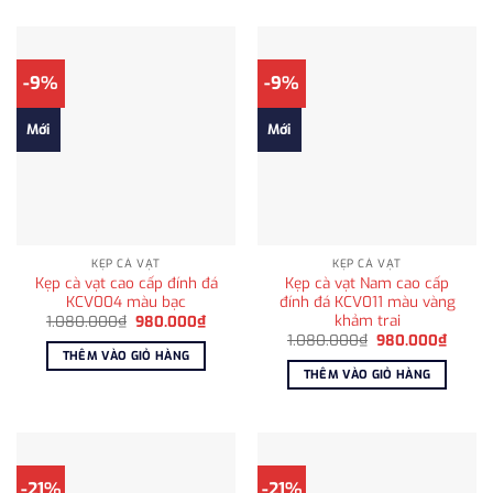
-9%
-9%
Mới
Mới
KẸP CÀ VẠT
KẸP CÀ VẠT
Kẹp cà vạt cao cấp đính đá
Kẹp cà vạt Nam cao cấp
KCV004 màu bạc
đính đá KCV011 màu vàng
khảm trai
Giá
Giá
1.080.000
₫
980.000
₫
gốc
hiện
Giá
Giá
1.080.000
₫
980.000
₫
là:
tại
gốc
hiện
THÊM VÀO GIỎ HÀNG
1.080.000₫.
là:
là:
tại
THÊM VÀO GIỎ HÀNG
980.000₫.
1.080.000₫.
là:
980.0
-21%
-21%