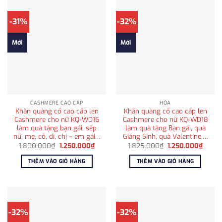
-31%
-32%
Mới
Mới
CASHMERE CAO CẤP
HỎA
Khăn quàng cổ cao cấp len
Khăn quàng cổ cao cấp len
Cashmere cho nữ KQ-WD16
Cashmere cho nữ KQ-WD18
làm quà tặng bạn gái, sếp
làm quà tặng Bạn gái, quà
nữ, mẹ, cô, dì, chị – em gái…
Giáng Sinh, quà Valentine,…
Giá
Giá
Giá
Giá
1.800.000
₫
1.250.000
₫
1.825.000
₫
1.250.000
₫
gốc
hiện
gốc
hiện
là:
tại
là:
tại
THÊM VÀO GIỎ HÀNG
THÊM VÀO GIỎ HÀNG
1.800.000₫.
là:
1.825.000₫.
là:
1.250.000₫.
1.250
-32%
-32%