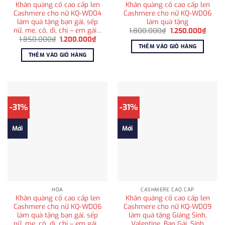
Khăn quàng cổ cao cấp len
Khăn quàng cổ cao cấp len
Cashmere cho nữ KQ-WD04
Cashmere cho nữ KQ-WD06
làm quà tặng bạn gái, sếp
làm quà tặng
nữ, mẹ, cô, dì, chị – em gái…
Giá
Giá
1.800.000
₫
1.250.000
₫
gốc
hiện
Giá
Giá
1.850.000
₫
1.200.000
₫
là:
tại
gốc
hiện
THÊM VÀO GIỎ HÀNG
1.800.000₫.
là:
là:
tại
THÊM VÀO GIỎ HÀNG
1.250
1.850.000₫.
là:
1.200.000₫.
-31%
-31%
Mới
Mới
HỎA
CASHMERE CAO CẤP
Khăn quàng cổ cao cấp len
Khăn quàng cổ cao cấp len
Cashmere cho nữ KQ-WD06
Cashmere cho nữ KQ-WD09
làm quà tặng bạn gái, sếp
làm quà tặng Giáng Sinh,
nữ, mẹ, cô, dì, chị – em gái…
Valentine, Bạn Gái, Sinh