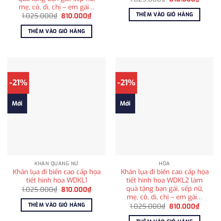
gốc
hiện
mẹ, cô, dì, chị – em gái…
là:
tại
THÊM VÀO GIỎ HÀNG
Giá
Giá
1.025.000
₫
810.000
₫
1.025.000₫.
là:
gốc
hiện
810.00
là:
tại
THÊM VÀO GIỎ HÀNG
1.025.000₫.
là:
810.000₫.
-21%
-21%
Mới
Mới
KHĂN QUÀNG NỮ
HỎA
Khăn lụa đi biển cao cấp họa
Khăn lụa đi biển cao cấp họa
tiết hình hoa WDKL1
tiết hình hoa WDKL2 làm
quà tặng bạn gái, sếp nữ,
Giá
Giá
1.025.000
₫
810.000
₫
gốc
hiện
mẹ, cô, dì, chị – em gái…
là:
tại
THÊM VÀO GIỎ HÀNG
Giá
Giá
1.025.000
₫
810.000
₫
1.025.000₫.
là:
gốc
hiện
810.000₫.
là:
tại