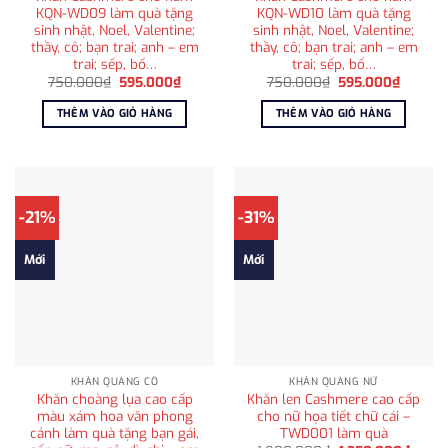
KQN-WD09 làm quà tặng
KQN-WD10 làm quà tặng
sinh nhật, Noel, Valentine;
sinh nhật, Noel, Valentine;
thầy, cô; bạn trai; anh – em
thầy, cô; bạn trai; anh – em
trai; sếp, bố…
trai; sếp, bố…
Giá
Giá
Giá
Giá
750.000
₫
595.000
₫
750.000
₫
595.000
₫
gốc
hiện
gốc
hiện
là:
tại
là:
tại
THÊM VÀO GIỎ HÀNG
THÊM VÀO GIỎ HÀNG
750.000₫.
là:
750.000₫.
là:
595.000₫.
595.00
-21%
-31%
Mới
Mới
KHĂN QUÀNG CỔ
KHĂN QUÀNG NỮ
Khăn choàng lụa cao cấp
Khăn len Cashmere cao cấp
màu xám hoa văn phong
cho nữ họa tiết chữ cái –
cảnh làm quà tặng bạn gái,
TWD001 làm quà