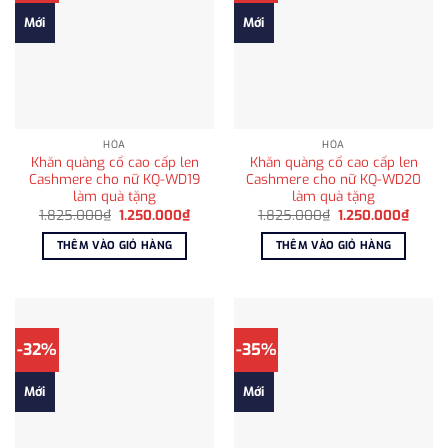
Mới
Mới
HỎA
HỎA
Khăn quàng cổ cao cấp len
Khăn quàng cổ cao cấp len
Cashmere cho nữ KQ-WD19
Cashmere cho nữ KQ-WD20
làm quà tặng
làm quà tặng
Giá
Giá
Giá
Giá
1.825.000
₫
1.250.000
₫
1.825.000
₫
1.250.000
₫
gốc
hiện
gốc
hiện
là:
tại
là:
tại
THÊM VÀO GIỎ HÀNG
THÊM VÀO GIỎ HÀNG
1.825.000₫.
là:
1.825.000₫.
là:
1.250.000₫.
1.250
-32%
-35%
Mới
Mới