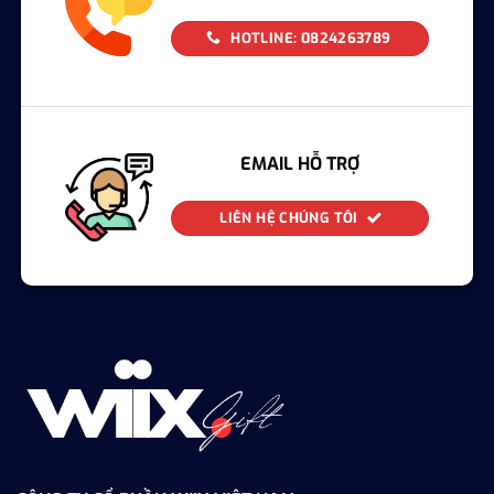
HOTLINE: 0824263789
EMAIL HỖ TRỢ
LIÊN HỆ CHÚNG TÔI