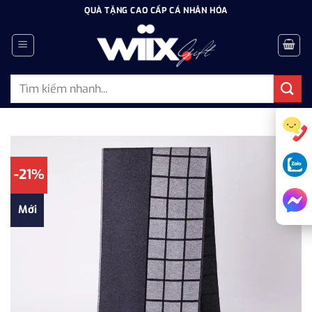
Bỏ
QUÀ TẶNG CAO CẤP CÁ NHÂN HÓA
qua
nội
dung
Tìm
kiếm:
-21%
Mới