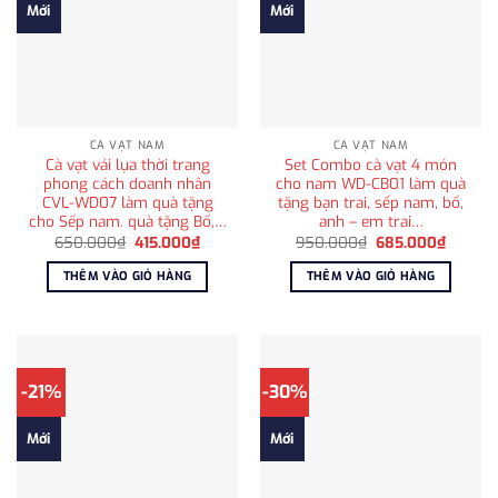
Mới
Mới
CÀ VẠT NAM
CÀ VẠT NAM
Cà vạt vải lụa thời trang
Set Combo cà vạt 4 món
phong cách doanh nhân
cho nam WD-CB01 làm quà
CVL-WD07 làm quà tặng
tặng bạn trai, sếp nam, bố,
cho Sếp nam. quà tặng Bố,…
anh – em trai…
Giá
Giá
Giá
Giá
650.000
₫
415.000
₫
950.000
₫
685.000
₫
gốc
hiện
gốc
hiện
là:
tại
là:
tại
THÊM VÀO GIỎ HÀNG
THÊM VÀO GIỎ HÀNG
650.000₫.
là:
950.000₫.
là:
415.000₫.
685.00
-21%
-30%
Mới
Mới