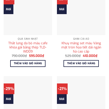
Mới
Mới
QUÀ SINH NHẬT
GHIM CÀI ÁO
Thắt lưng da bò màu cafe
Khuy măng set màu Vàng
khóa gài bằng thép TLD-
mặt tròn họa tiết dải ngân
WD09
hà cao cấp
Giá
Giá
Giá
Giá
790.000
₫
595.000
₫
525.000
₫
410.000
₫
gốc
hiện
gốc
hiện
là:
tại
là:
tại
THÊM VÀO GIỎ HÀNG
THÊM VÀO GIỎ HÀNG
790.000₫.
là:
525.000₫.
là:
595.000₫.
410.000
-29%
-21%
Mới
Mới