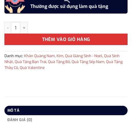
Thường được sử dụng làm quà tặng
Khăn Cashmere cho nam KQN-WD05 làm quà tặng sinh nhật, Noel, Va
THÊM VÀO GIỎ HÀNG
Danh mục:
Khăn Quàng Nam
,
Kim
,
Quà Giáng Sinh - Noel
,
Quà Sinh
Nhật
,
Quà Tặng Bạn Trai
,
Quà Tặng Bố
,
Quà Tặng Sếp Nam
,
Quà Tặng
Thầy Cô
,
Quà Valentine
MÔ TẢ
ĐÁNH GIÁ (0)