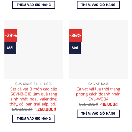
là:
tại
là:
tại
THÊM VÀO GIỎ HÀNG
THÊM VÀO GIỎ HÀNG
1.800.000₫.
là:
980.000₫.
là:
1.200.000₫.
715.000
-29%
-36%
Mới
Mới
QUÀ GIÁNG SINH - NOEL
CÀ VẠT NAM
Set cà vạt 8 món cao cấp
Cà vạt vải lụa thời trang
SCVN8-010 làm quà tặng
phong cách doanh nhân
sinh nhật, noel, valentine;
CVL-WD04
thầy, cô; bạn trai, sếp, bố…
Giá
Giá
650.000
₫
415.000
₫
gốc
hiện
Giá
Giá
1.750.000
₫
1.250.000
₫
là:
tại
gốc
hiện
THÊM VÀO GIỎ HÀNG
650.000₫.
là:
là:
tại
THÊM VÀO GIỎ HÀNG
415.000
1.750.000₫.
là:
1.250.000₫.