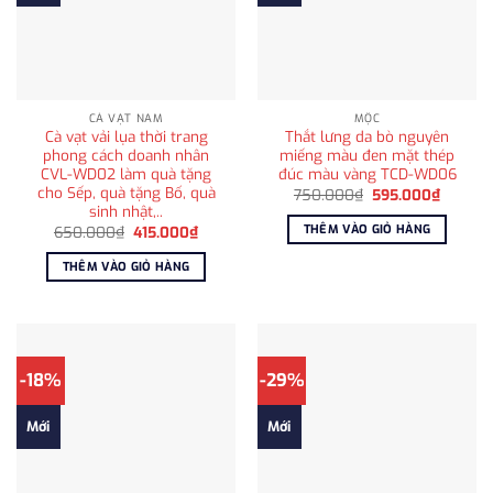
CÀ VẠT NAM
MỘC
Cà vạt vải lụa thời trang
Thắt lưng da bò nguyên
phong cách doanh nhân
miếng màu đen mặt thép
CVL-WD02 làm quà tặng
đúc màu vàng TCD-WD06
cho Sếp, quà tặng Bố, quà
Giá
Giá
750.000
₫
595.000
₫
gốc
hiện
sinh nhật,..
là:
tại
THÊM VÀO GIỎ HÀNG
Giá
Giá
650.000
₫
415.000
₫
750.000₫.
là:
gốc
hiện
595.00
là:
tại
THÊM VÀO GIỎ HÀNG
650.000₫.
là:
415.000₫.
-18%
-29%
Mới
Mới