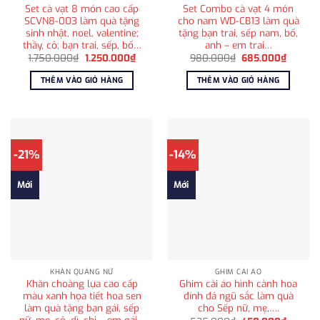
Set cà vạt 8 món cao cấp
Set Combo cà vạt 4 món
SCVN8-003 làm quà tặng
cho nam WD-CB13 làm quà
sinh nhật, noel, valentine;
tặng bạn trai, sếp nam, bố,
thầy, cô; bạn trai, sếp, bố…
anh – em trai…
Giá
Giá
Giá
Giá
1.750.000
₫
1.250.000
₫
980.000
₫
685.000
₫
gốc
hiện
gốc
hiện
là:
tại
là:
tại
THÊM VÀO GIỎ HÀNG
THÊM VÀO GIỎ HÀNG
1.750.000₫.
là:
980.000₫.
là:
1.250.000₫.
685.00
-21%
-14%
Mới
Mới
KHĂN QUÀNG NỮ
GHIM CÀI ÁO
Khăn choàng lụa cao cấp
Ghim cài áo hình cành hoa
màu xanh họa tiết hoa sen
đính đá ngũ sắc làm quà
làm quà tặng bạn gái, sếp
cho Sếp nữ, mẹ,….