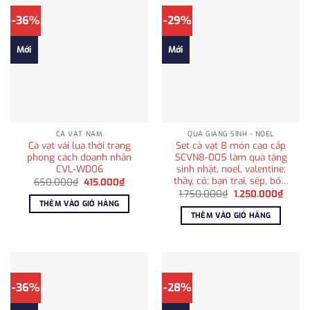
-36%
-29%
Mới
Mới
CÀ VẠT NAM
QUÀ GIÁNG SINH - NOEL
Cà vạt vải lụa thời trang
Set cà vạt 8 món cao cấp
phong cách doanh nhân
SCVN8-005 làm quà tặng
CVL-WD06
sinh nhật, noel, valentine;
thầy, cô; bạn trai, sếp, bố…
Giá
Giá
650.000
₫
415.000
₫
gốc
hiện
Giá
Giá
1.750.000
₫
1.250.000
₫
là:
tại
gốc
hiện
THÊM VÀO GIỎ HÀNG
650.000₫.
là:
là:
tại
THÊM VÀO GIỎ HÀNG
415.000₫.
1.750.000₫.
là:
1.250
-36%
-28%