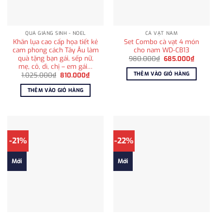
QUÀ GIÁNG SINH - NOEL
CÀ VẠT NAM
Khăn lụa cao cấp họa tiết kẻ
Set Combo cà vạt 4 món
cam phong cách Tây Âu làm
cho nam WD-CB13
quà tặng bạn gái, sếp nữ,
Giá
Giá
980.000
₫
685.000
₫
gốc
hiện
mẹ, cô, dì, chị – em gái…
là:
tại
THÊM VÀO GIỎ HÀNG
Giá
Giá
1.025.000
₫
810.000
₫
980.000₫.
là:
gốc
hiện
685.00
là:
tại
THÊM VÀO GIỎ HÀNG
1.025.000₫.
là:
810.000₫.
-21%
-22%
Mới
Mới