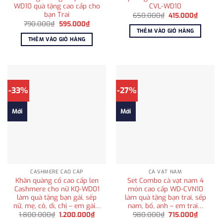
WD10 quà tặng cao cấp cho
CVL-WD10
bạn Trai
Giá
Giá
650.000
₫
415.000
₫
gốc
hiện
Giá
Giá
790.000
₫
595.000
₫
là:
tại
gốc
hiện
THÊM VÀO GIỎ HÀNG
650.000₫.
là:
là:
tại
THÊM VÀO GIỎ HÀNG
415.000
790.000₫.
là:
595.000₫.
-33%
-27%
Mới
Mới
CASHMERE CAO CẤP
CÀ VẠT NAM
Khăn quàng cổ cao cấp len
Set Combo cà vạt nam 4
Cashmere cho nữ KQ-WD01
món cao cấp WD-CVN10
làm quà tặng bạn gái, sếp
làm quà tặng bạn trai, sếp
nữ, mẹ, cô, dì, chị – em gái…
nam, bố, anh – em trai…
Giá
Giá
Giá
Giá
1.800.000
₫
1.200.000
₫
980.000
₫
715.000
₫
gốc
hiện
gốc
hiện