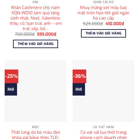
KIM
GHIM CÀI ÁO
Khăn Cashmere cho nam
Khuy măng set màu bạc
KQN-WD10 làm quà tặng
mặt tròn họa tiết giải ngân
sinh nhật, Noel, Valentine;
hà cao cấp
thầy, cô; bạn trai; anh – em
Giá
Giá
525.000
₫
410.000
₫
gốc
hiện
trai; sếp, bố…
là:
tại
THÊM VÀO GIỎ HÀNG
Giá
Giá
750.000
₫
595.000
₫
525.000₫.
là:
gốc
hiện
410.000
là:
tại
THÊM VÀO GIỎ HÀNG
750.000₫.
là:
595.000₫.
-25%
-36%
Mới
Mới
MỘC
CÀ VẠT NAM
Thắt lưng da bò màu đen
Cà vạt vải lụa thời trang
khóa gài bằng thép TLD-
phong cách doanh nhân