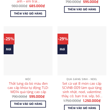
anh – em trai…
Giá
Giá
790.000
₫
595.000
₫
gốc
hiện
Giá
Giá
980.000
₫
685.000
₫
là:
tại
gốc
hiện
THÊM VÀO GIỎ HÀNG
790.000₫.
là:
là:
tại
THÊM VÀO GIỎ HÀNG
595.00
980.000₫.
là:
685.000₫.
-25%
-29%
Mới
Mới
MỘC
QUÀ GIÁNG SINH - NOEL
Thắt lưng da bò màu đen
Set cà vạt 8 món cao cấp
cao cấp khóa tự động TLD-
SCVN8-009 làm quà tặng
WD14 quà tặng cao cấp
sinh nhật, noel, valentine;
thầy, cô; bạn trai, sếp, bố…
Giá
Giá
790.000
₫
595.000
₫
gốc
hiện
Giá
Giá
1.750.000
₫
1.250.000
₫
là:
tại
gốc
hiện
THÊM VÀO GIỎ HÀNG
790.000₫.
là:
là:
tại
THÊM VÀO GIỎ HÀNG
595.000₫.
1.750.000₫.
là: