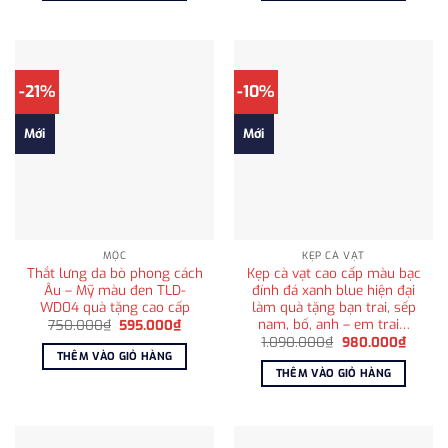
685.000₫.
715.000
-21%
-10%
Mới
Mới
MỘC
KẸP CÀ VẠT
Thắt lưng da bò phong cách
Kẹp cà vạt cao cấp màu bạc
Âu – Mỹ màu đen TLD-
đính đá xanh blue hiện đại
WD04 quà tặng cao cấp
làm quà tặng bạn trai, sếp
nam, bố, anh – em trai…
Giá
Giá
750.000
₫
595.000
₫
gốc
hiện
Giá
Giá
1.090.000
₫
980.000
₫
là:
tại
gốc
hiện
THÊM VÀO GIỎ HÀNG
750.000₫.
là:
là:
tại
THÊM VÀO GIỎ HÀNG
595.000₫.
1.090.000₫.
là:
980.0