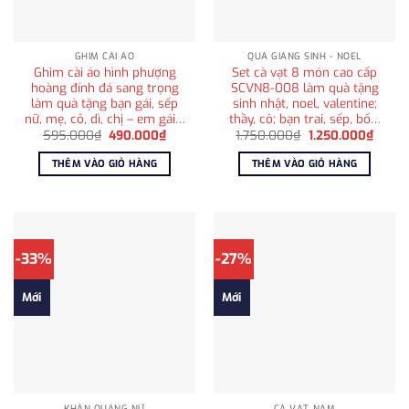
GHIM CÀI ÁO
QUÀ GIÁNG SINH - NOEL
Ghim cài áo hình phượng
Set cà vạt 8 món cao cấp
hoàng đính đá sang trọng
SCVN8-008 làm quà tặng
làm quà tặng bạn gái, sếp
sinh nhật, noel, valentine;
nữ, mẹ, cô, dì, chị – em gái…
thầy, cô; bạn trai, sếp, bố…
Giá
Giá
Giá
Giá
595.000
₫
490.000
₫
1.750.000
₫
1.250.000
₫
gốc
hiện
gốc
hiện
là:
tại
là:
tại
THÊM VÀO GIỎ HÀNG
THÊM VÀO GIỎ HÀNG
595.000₫.
là:
1.750.000₫.
là:
490.000₫.
1.250
-33%
-27%
Mới
Mới
KHĂN QUÀNG NỮ
CÀ VẠT NAM