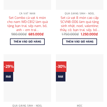
CÀ VẠT NAM
QUÀ GIÁNG SINH - NOEL
Set Combo cà vạt 4 món
Set cà vạt 8 món cao cấp
cho nam WD-CB12 làm quà
SCVN8-006 làm quà tặng
tặng bạn trai, sếp nam, bố,
sinh nhật, noel, valentine;
anh – em trai…
thầy, cô; bạn trai, sếp, bố…
Giá
Giá
Giá
Giá
980.000
₫
685.000
₫
1.750.000
₫
1.250.000
₫
gốc
hiện
gốc
hiện
là:
tại
là:
tại
THÊM VÀO GIỎ HÀNG
THÊM VÀO GIỎ HÀNG
980.000₫.
là:
1.750.000₫.
là:
685.000₫.
1.250
-29%
-30%
Mới
Mới
QUÀ GIÁNG SINH - NOEL
MỘC