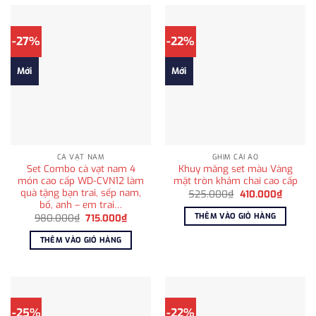
-27%
-22%
Mới
Mới
CÀ VẠT NAM
GHIM CÀI ÁO
Set Combo cà vạt nam 4
Khuy măng set màu Vàng
món cao cấp WD-CVN12 làm
mặt tròn khảm chai cao cấp
quà tặng bạn trai, sếp nam,
Giá
Giá
525.000
₫
410.000
₫
gốc
hiện
bố, anh – em trai…
là:
tại
THÊM VÀO GIỎ HÀNG
Giá
Giá
980.000
₫
715.000
₫
525.000₫.
là:
gốc
hiện
410.000
là:
tại
THÊM VÀO GIỎ HÀNG
980.000₫.
là:
715.000₫.
-25%
-22%