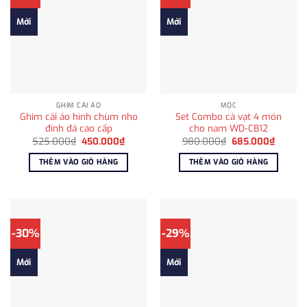
Mới
Mới
GHIM CÀI ÁO
MỘC
Ghim cài áo hình chùm nho
Set Combo cà vạt 4 món
đính đá cao cấp
cho nam WD-CB12
Giá
Giá
Giá
Giá
525.000
₫
450.000
₫
980.000
₫
685.000
₫
gốc
hiện
gốc
hiện
là:
tại
là:
tại
THÊM VÀO GIỎ HÀNG
THÊM VÀO GIỎ HÀNG
525.000₫.
là:
980.000₫.
là:
450.000₫.
685.00
-30%
-29%
Mới
Mới