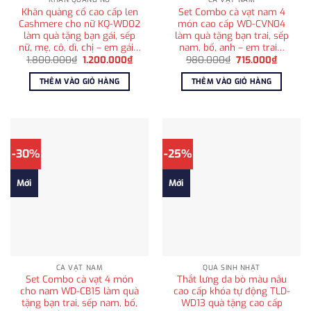
Khăn quàng cổ cao cấp len
Set Combo cà vạt nam 4
Cashmere cho nữ KQ-WD02
món cao cấp WD-CVN04
làm quà tặng bạn gái, sếp
làm quà tặng bạn trai, sếp
nữ, mẹ, cô, dì, chị – em gái…
nam, bố, anh – em trai…
Giá
Giá
Giá
Giá
1.800.000
₫
1.200.000
₫
980.000
₫
715.000
₫
gốc
hiện
gốc
hiện
là:
tại
là:
tại
THÊM VÀO GIỎ HÀNG
THÊM VÀO GIỎ HÀNG
1.800.000₫.
là:
980.000₫.
là:
1.200.000₫.
715.000
-30%
-25%
Mới
Mới
CÀ VẠT NAM
QUÀ SINH NHẬT
Set Combo cà vạt 4 món
Thắt lưng da bò màu nâu
cho nam WD-CB15 làm quà
cao cấp khóa tự động TLD-
tặng bạn trai, sếp nam, bố,
WD13 quà tặng cao cấp