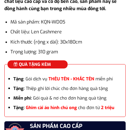
chất liệu cao cấp và có độ bền cao, sản phẩm này sẽ
595.000₫.
đồng hành cùng bạn trong nhiều mùa đông tới.
Mã sản phẩm: KQN-WD05
Chất liệu: Len Cashmere
Kích thước (rộng x dài): 30x180cm
Trọng lượng: 310 gram
QUÀ TẶNG KÈM
Tặng
: Gói dịch vụ
THÊU TÊN - KHẮC TÊN
miễn phí
Tặng:
Thiệp ghi lời chúc cho đơn hàng quà tặng
Miễn phí:
Gói quà & nơ cho đơn hàng quà tặng
Tặng:
Ghim cài áo hình chú ong
cho đơn từ
2 triệu
SẢN PHẨM CAO CẤP