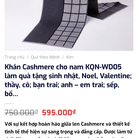
Trang chủ
/
Quà theo Mệnh
/
Kim
Khăn Cashmere cho nam KQN-WD05
làm quà tặng sinh nhật, Noel, Valentine;
thầy, cô; bạn trai; anh – em trai; sếp,
bố…
Giá
Giá
750.000
595.000
₫
₫
gốc
hiện
Với sự kết hợp hoàn hảo giữa len Cashmere và thiết kế
là:
tại
tinh tế thể hiện sự sang trọng và đẳng cấp. Được làm từ
750.000₫.
là: