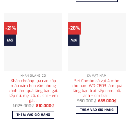
1.250
-21%
-28%
Mới
Mới
KHĂN QUÀNG CỔ
CÀ VẠT NAM
Khăn choàng lụa cao cấp
Set Combo cà vạt 4 món
màu xám hoa văn phong
cho nam WD-CB03 làm quà
cảnh làm quà tặng bạn gái,
tặng bạn trai, sếp nam, bố,
sếp nữ, mẹ, cô, dì, chị – em
anh – em trai…
gái…
Giá
Giá
950.000
₫
685.000
₫
gốc
hiện
Giá
Giá
1.025.000
₫
810.000
₫
là:
tại
gốc
hiện
THÊM VÀO GIỎ HÀNG
950.000₫.
là:
là:
tại
THÊM VÀO GIỎ HÀNG
685.00
1.025.000₫.
là:
810.000₫.