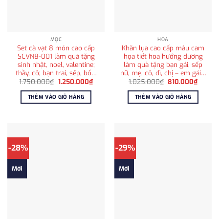
MỘC
HỎA
Set cà vạt 8 món cao cấp
Khăn lụa cao cấp màu cam
SCVN8-001 làm quà tặng
họa tiết hoa hướng dương
sinh nhật, noel, valentine;
làm quà tặng bạn gái, sếp
thầy, cô; bạn trai, sếp, bố…
nữ, mẹ, cô, dì, chị – em gái…
Giá
Giá
Giá
Giá
1.750.000
₫
1.250.000
₫
1.025.000
₫
810.000
₫
gốc
hiện
gốc
hiện
là:
tại
là:
tại
THÊM VÀO GIỎ HÀNG
THÊM VÀO GIỎ HÀNG
1.750.000₫.
là:
1.025.000₫.
là:
1.250.000₫.
810.00
-28%
-29%
Mới
Mới