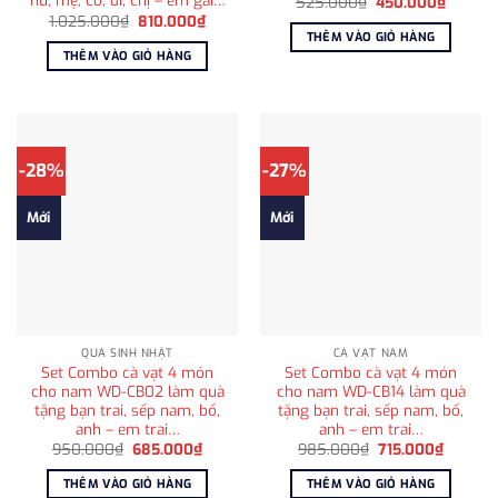
nữ, mẹ, cô, dì, chị – em gái…
Giá
Giá
525.000
₫
450.000
₫
gốc
hiện
Giá
Giá
1.025.000
₫
810.000
₫
là:
tại
gốc
hiện
THÊM VÀO GIỎ HÀNG
525.000₫.
là:
là:
tại
THÊM VÀO GIỎ HÀNG
450.00
1.025.000₫.
là:
810.000₫.
-28%
-27%
Mới
Mới
QUÀ SINH NHẬT
CÀ VẠT NAM
Set Combo cà vạt 4 món
Set Combo cà vạt 4 món
cho nam WD-CB02 làm quà
cho nam WD-CB14 làm quà
tặng bạn trai, sếp nam, bố,
tặng bạn trai, sếp nam, bố,
anh – em trai…
anh – em trai…
Giá
Giá
Giá
Giá
950.000
₫
685.000
₫
985.000
₫
715.000
₫
gốc
hiện
gốc
hiện
là:
tại
là:
tại
THÊM VÀO GIỎ HÀNG
THÊM VÀO GIỎ HÀNG
950.000₫.
là:
985.000₫.
là: