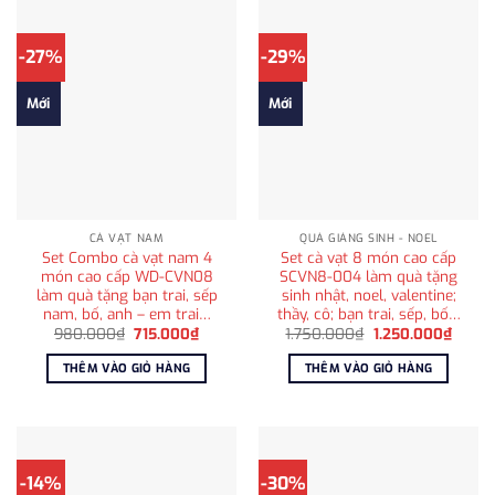
-27%
-29%
Mới
Mới
CÀ VẠT NAM
QUÀ GIÁNG SINH - NOEL
Set Combo cà vạt nam 4
Set cà vạt 8 món cao cấp
món cao cấp WD-CVN08
SCVN8-004 làm quà tặng
làm quà tặng bạn trai, sếp
sinh nhật, noel, valentine;
nam, bố, anh – em trai…
thầy, cô; bạn trai, sếp, bố…
Giá
Giá
Giá
Giá
980.000
₫
715.000
₫
1.750.000
₫
1.250.000
₫
gốc
hiện
gốc
hiện
là:
tại
là:
tại
THÊM VÀO GIỎ HÀNG
THÊM VÀO GIỎ HÀNG
980.000₫.
là:
1.750.000₫.
là:
715.000₫.
1.250
-14%
-30%