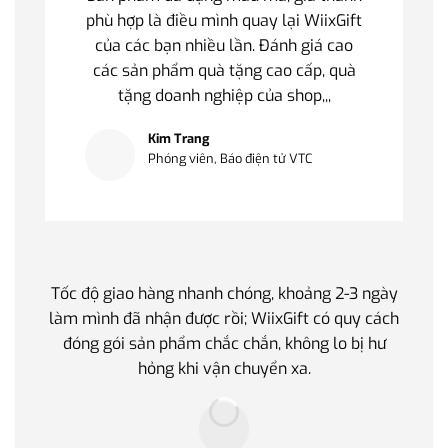
phù hợp là điều mình quay lại WiixGift
của các bạn nhiều lần. Đánh giá cao
các sản phẩm quà tặng cao cấp, quà
tặng doanh nghiệp của shop,,,
Kim Trang
Phóng viên, Báo điện tử VTC
Tốc độ giao hàng nhanh chóng, khoảng 2-3 ngày
Quà t
làm mình đã nhận được rồi; WiixGift có quy cách
quan 
đóng gói sản phẩm chắc chắn, không lo bị hư
thế 
hỏng khi vận chuyển xa.
làm q