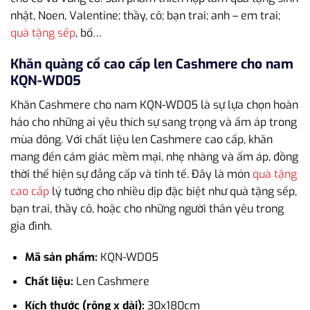
nhật, Noen, Valentine; thầy, cô; bạn trai; anh – em trai;
quà tặng sếp
, bố…
Khăn quàng cổ cao cấp len Cashmere cho nam
KQN-WD05
Khăn Cashmere cho nam KQN-WD05 là sự lựa chọn hoàn
hảo cho những ai yêu thích sự sang trọng và ấm áp trong
mùa đông. Với chất liệu len Cashmere cao cấp, khăn
mang đến cảm giác mềm mại, nhẹ nhàng và ấm áp, đồng
thời thể hiện sự đẳng cấp và tinh tế. Đây là món
quà tặng
cao cấp
lý tưởng cho nhiều dịp đặc biệt như quà tặng sếp,
bạn trai, thầy cô, hoặc cho những người thân yêu trong
gia đình.
Mã sản phẩm:
KQN-WD05
Chất liệu:
Len Cashmere
Kích thước (rộng x dài):
30x180cm