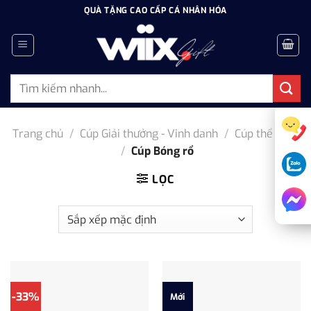
Bỏ
QUÀ TẶNG CAO CẤP CÁ NHÂN HÓA
qua
nội
dung
Tìm
kiếm:
Trang chủ
/
Cúp Giải thưởng - Vinh danh
/
Cúp thể thao
/
Cúp Bóng rổ
LỌC
-33%
Mới