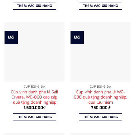
gốc
hiện
là:
tại
THÊM VÀO GIỎ HÀNG
THÊM VÀO GIỎ HÀNG
1.500.000₫.
là:
1.200.000₫.
Mới
Mới
CÚP BÓNG ĐÁ
CÚP BÓNG ĐÁ
Cúp vinh danh pha lê Sail
Cúp vinh danh pha lê WG-
Crystal WG-060 cao cấp
030 quà tặng doanh nghiệp,
quà tặng doanh nghiệp
quà lưu niệm
1.500.000
₫
750.000
₫
THÊM VÀO GIỎ HÀNG
THÊM VÀO GIỎ HÀNG