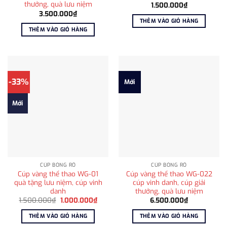
thưởng, quà lưu niệm
1.500.000
₫
3.500.000
₫
THÊM VÀO GIỎ HÀNG
THÊM VÀO GIỎ HÀNG
-33%
Mới
Mới
CÚP BÓNG RỔ
CÚP BÓNG RỔ
Cúp vàng thể thao WG-01
Cúp vàng thể thao WG-022
quà tặng lưu niệm, cúp vinh
cúp vinh danh, cúp giải
danh
thưởng, quà lưu niệm
Giá
Giá
1.500.000
₫
1.000.000
₫
6.500.000
₫
gốc
hiện
là:
tại
THÊM VÀO GIỎ HÀNG
THÊM VÀO GIỎ HÀNG
1.500.000₫.
là:
1.000.000₫.