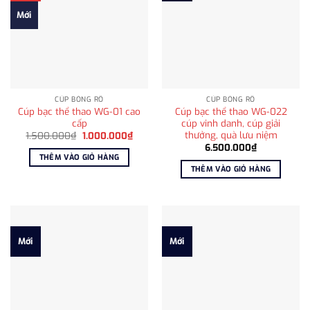
Mới
CÚP BÓNG RỔ
CÚP BÓNG RỔ
Cúp bạc thể thao WG-01 cao
Cúp bạc thể thao WG-022
cấp
cúp vinh danh, cúp giải
thưởng, quà lưu niệm
Giá
Giá
1.500.000
₫
1.000.000
₫
gốc
hiện
6.500.000
₫
là:
tại
THÊM VÀO GIỎ HÀNG
1.500.000₫.
là:
THÊM VÀO GIỎ HÀNG
1.000.000₫.
Mới
Mới