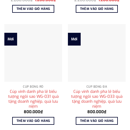
gốc
hiện
gốc
hiện
là:
tại
là:
tại
THÊM VÀO GIỎ HÀNG
THÊM VÀO GIỎ HÀNG
2.200.000₫.
là:
2.200.000₫.
là:
1.200.000₫.
1.200
Mới
Mới
CÚP BÓNG RỔ
CÚP BÓNG ĐÁ
Cúp vinh danh pha lê biểu
Cúp vinh danh pha lê biểu
tượng ngôi sao WG-031 quà
tượng ngôi sao WG-033 quà
tặng doanh nghiệp, quà lưu
tặng doanh nghiệp, quà lưu
niệm
niệm
800.000
₫
800.000
₫
THÊM VÀO GIỎ HÀNG
THÊM VÀO GIỎ HÀNG