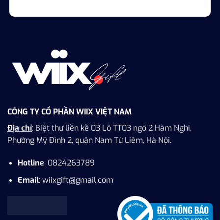
CÔNG TY CỔ PHẦN WIIX VIỆT NAM
Địa chỉ
: Biệt thự liền kề 03 Lô TT03 ngõ 2 Hàm Nghi,
Phường Mỹ Đình 2, quận Nam Từ Liêm, Hà Nội.
Hotline
: 0824263789
Email
: wiixgift@gmail.com