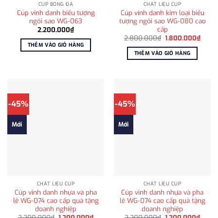
CÚP BÓNG ĐÁ
CHẤT LIỆU CÚP
Cúp vinh danh biểu tượng
Cúp vinh danh kim loại biểu
ngôi sao WG-063
tượng ngôi sao WG-080 cao
cấp
2.200.000
₫
Giá
Giá
2.800.000
₫
1.800.000
₫
gốc
hiện
THÊM VÀO GIỎ HÀNG
là:
tại
THÊM VÀO GIỎ HÀNG
2.800.000₫.
là:
1.800
-45%
-45%
Mới
Mới
CHẤT LIỆU CÚP
CHẤT LIỆU CÚP
Cúp vinh danh nhựa và pha
Cúp vinh danh nhựa và pha
lê WG-074 cao cấp quà tặng
lê WG-074 cao cấp quà tặng
doanh nghiệp
doanh nghiệp
Giá
Giá
Giá
Giá
2.200.000
₫
1.200.000
₫
2.200.000
₫
1.200.000
₫