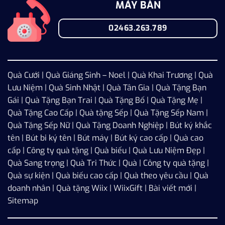
MÁY BÀN
02463.263.789
Quà Cưới
|
Quà Giáng Sinh – Noel
|
Quà Khai Trương
|
Quà
Lưu Niệm
|
Quà Sinh Nhật
|
Quà Tân Gia
|
Quà Tặng Bạn
Gái
|
Quà Tặng Bạn Trai
|
Quà Tặng Bố
|
Quà Tặng Mẹ
|
Quà Tặng Cao Cấp
|
Quà tặng Sếp
|
Quà Tặng Sếp Nam
|
Quà Tặng Sếp Nữ
|
Quà Tặng Doanh Nghiệp
| Bút ký khắc
tên | Bút bi ký tên | Bút máy | Bút ký cao cấp | Quà cao
cấp | Công ty quà tặng | Quà biếu | Quà Lưu Niệm Đẹp |
Quà Sang trọng | Quà Tri Thức | Quà | Công ty quà tặng |
Quà sự kiện | Quà biếu cao cấp | Quà theo yêu cầu | Quà
doanh nhân | Quà tặng Wiix |
WiixGift
|
Bài viết mới
|
Sitemap