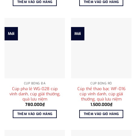
THÊM VÀO GIỎ HÀNG
THÊM VÀO GIỎ HÀNG
Mới
Mới
CÚP BÓNG ĐÁ
CÚP BÓNG RỔ
Cúp pha lê WG-028 cúp
Cúp thể thao bạc WF-016
vinh danh, cúp giải thưởng,
cúp vinh danh, cúp giải
quà lưu niệm
thưởng, quà lưu niệm
780.000
₫
1.500.000
₫
THÊM VÀO GIỎ HÀNG
THÊM VÀO GIỎ HÀNG