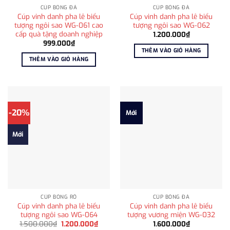
CÚP BÓNG ĐÁ
CÚP BÓNG ĐÁ
Cúp vinh danh pha lê biểu
Cúp vinh danh pha lê biểu
tượng ngôi sao WG-061 cao
tượng ngôi sao WG-062
cấp quà tặng doanh nghiệp
1.200.000
₫
999.000
₫
THÊM VÀO GIỎ HÀNG
THÊM VÀO GIỎ HÀNG
-20%
Mới
Mới
CÚP BÓNG RỔ
CÚP BÓNG ĐÁ
Cúp vinh danh pha lê biểu
Cúp vinh danh pha lê biểu
tượng ngôi sao WG-064
tượng vương miện WG-032
Giá
Giá
1.500.000
₫
1.200.000
₫
1.600.000
₫