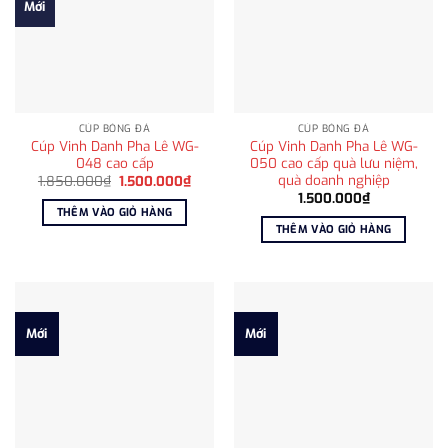
Mới
CÚP BÓNG ĐÁ
CÚP BÓNG ĐÁ
Cúp Vinh Danh Pha Lê WG-
Cúp Vinh Danh Pha Lê WG-
048 cao cấp
050 cao cấp quà lưu niệm,
quà doanh nghiệp
Giá
Giá
1.850.000
₫
1.500.000
₫
gốc
hiện
1.500.000
₫
là:
tại
THÊM VÀO GIỎ HÀNG
1.850.000₫.
là:
THÊM VÀO GIỎ HÀNG
1.500.000₫.
Mới
Mới