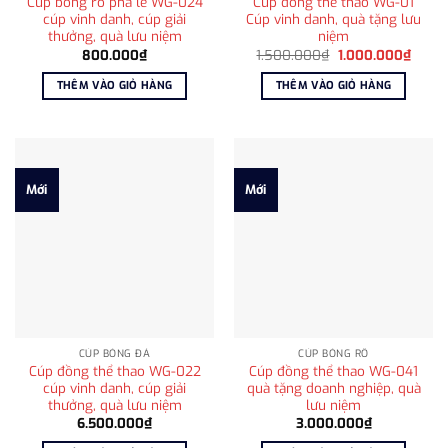
Cúp bóng rổ pha lê WG-024
Cúp đồng thể thao WG-01
cúp vinh danh, cúp giải
Cúp vinh danh, quà tặng lưu
thưởng, quà lưu niệm
niệm
Giá
Giá
800.000
₫
1.500.000
₫
1.000.000
₫
gốc
hiện
là:
tại
THÊM VÀO GIỎ HÀNG
THÊM VÀO GIỎ HÀNG
1.500.000₫.
là:
1.000
Mới
Mới
CÚP BÓNG ĐÁ
CÚP BÓNG RỔ
Cúp đồng thể thao WG-022
Cúp đồng thể thao WG-041
cúp vinh danh, cúp giải
quà tặng doanh nghiệp, quà
thưởng, quà lưu niệm
lưu niệm
6.500.000
₫
3.000.000
₫