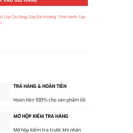
M VÀO GIỎ HÀNG
rổ
,
Cúp Cầu lông
,
Cúp Giải thưởng - Vinh danh
,
Cúp
m
TRẢ HÀNG & HOÀN TIỀN
Hoàn tiền 100% cho sản phẩm lỗi
MỞ HỘP KIỂM TRA HÀNG
Mở hộp kiểm tra trước khi nhận