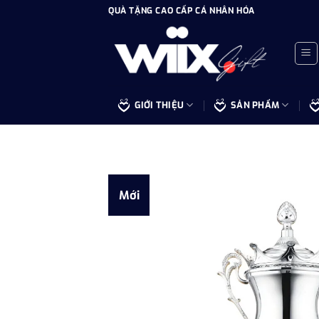
Bỏ
QUÀ TẶNG CAO CẤP CÁ NHÂN HÓA
qua
nội
dung
GIỚI THIỆU
SẢN PHẨM
Mới