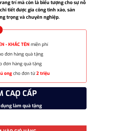
rang trí mà còn là biểu tượng cho sự nỗ
chi tiết được gia công tinh xảo, sản
ng trọng và chuyên nghiệp.
ÊN - KHẮC TÊN
miễn phí
cho đơn hàng quà tặng
o đơn hàng quà tặng
hú ong
cho đơn từ
2 triệu
M CAO CẤP
CHẤT
 dụng làm quà tặng
Vật liệu
inh danh, cúp giải thưởng, quà lưu niệm số lượng