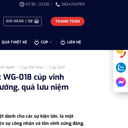
07:30 - 22:00
0824263789
GIỎ HÀNG /
0
₫
THANH TOÁN
QUÀ THIẾT KẾ
CÚP
LIÊN HỆ
inh danh
/
Cúp thể thao
/
Cúp Golf
c WG-018 cúp vinh
hưởng, quà lưu niệm
ệt dành cho các sự kiện lớn, là một
iện sự công nhận và tôn vinh xứng đáng.