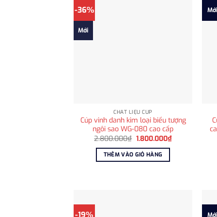
-36%
Mớ
Mới
CHẤT LIỆU CÚP
Cúp vinh danh kim loại biểu tượng
C
ngôi sao WG-080 cao cấp
ca
Giá
Giá
2.800.000
₫
1.800.000
₫
gốc
hiện
là:
tại
THÊM VÀO GIỎ HÀNG
2.800.000₫.
là:
1.800.000₫.
-19%
Mớ