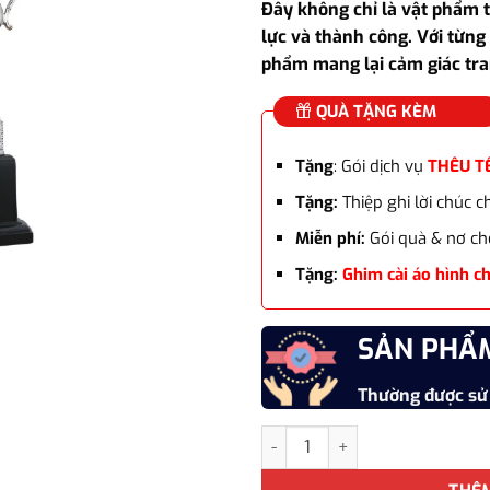
Đây không chỉ là vật phẩm t
lực và thành công. Với từng 
phẩm mang lại cảm giác tra
QUÀ TẶNG KÈM
Tặng
: Gói dịch vụ
THÊU T
Tặng:
Thiệp ghi lời chúc 
Miễn phí:
Gói quà & nơ ch
Tặng:
Ghim cài áo hình c
SẢN PHẨ
Thường được sử
Cúp thể thao bạc WG-018 cúp v