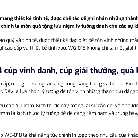
ng thiết kế tinh tế, được chế tác để ghi nhận những thành t
chính là món quà tặng lưu niệm lý tưởng dành cho các sự kiệ
o quý và tinh tế, được thiết kế đặc biệt để tôn vinh những thàn
oại cao cấp và thiết kế tinh xảo, WG-018 không chỉ là một giải
 cúp vinh danh, cúp giải thưởng, quà 
cấp, mang lại vẻ ngoài sáng bóng, sang trọng và bền bỉ. Kim l
n. Đây là lựa chọn lý tưởng để tôn vinh những thành tựu đáng t
iều cao 400mm. Kích thước này mang lại sự cân đối và ấn tượng
00mm là kích thước lý tưởng để dễ dàng cầm nắm và trưng bày, 
p WG-018 là khả năng tùy chỉnh in logo theo nhu cầu của khách