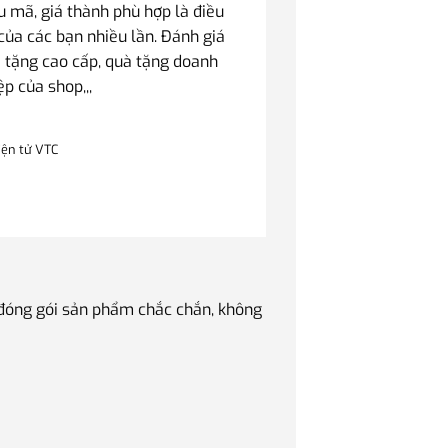
mã, giá thành phù hợp là điều
của các bạn nhiều lần. Đánh giá
 tặng cao cấp, quà tặng doanh
ệp của shop,,,
iện tử VTC
 đóng gói sản phẩm chắc chắn, không
Quà tặng Sếp luôn là v
phẩm