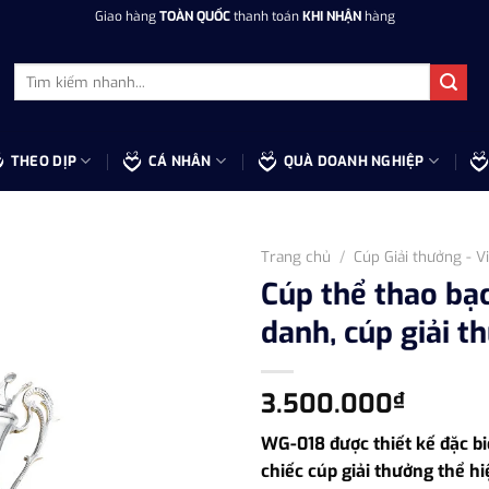
Giao hàng
TOÀN QUỐC
thanh toán
KHI NHẬN
hàng
Tìm
kiếm:
THEO DỊP
CÁ NHÂN
QUÀ DOANH NGHIỆP
Trang chủ
/
Cúp Giải thưởng - V
Cúp thể thao bạ
danh, cúp giải t
3.500.000
₫
WG-018 được thiết kế đặc bi
chiếc cúp giải thưởng thể h