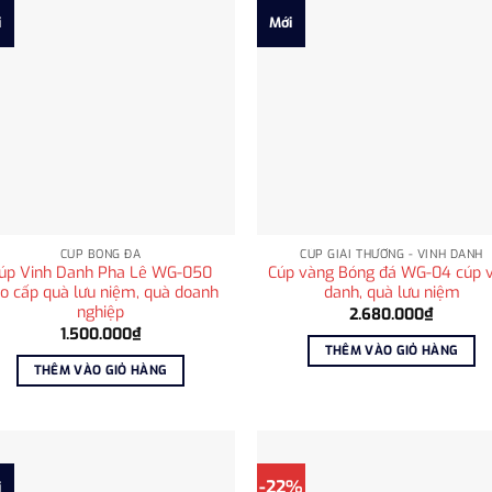
i
Mới
CÚP BÓNG ĐÁ
CÚP GIẢI THƯỞNG - VINH DANH
úp Vinh Danh Pha Lê WG-050
Cúp vàng Bóng đá WG-04 cúp v
o cấp quà lưu niệm, quà doanh
danh, quà lưu niệm
nghiệp
2.680.000
₫
1.500.000
₫
THÊM VÀO GIỎ HÀNG
THÊM VÀO GIỎ HÀNG
-22%
i