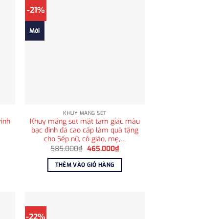
-21%
Mới
KHUY MĂNG SET
inh
Khuy măng set mặt tam giác màu
bạc đính đá cao cấp làm quà tặng
cho Sếp nữ, cô giáo, mẹ,…
Giá
Giá
585.000
₫
465.000
₫
gốc
hiện
là:
tại
THÊM VÀO GIỎ HÀNG
585.000₫.
là:
465.000₫.
-22%