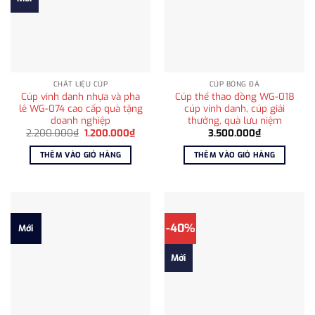
CHẤT LIỆU CÚP
CÚP BÓNG ĐÁ
Cúp vinh danh nhựa và pha
Cúp thể thao đồng WG-018
lê WG-074 cao cấp quà tặng
cúp vinh danh, cúp giải
doanh nghiệp
thưởng, quà lưu niệm
Giá
Giá
2.200.000
₫
1.200.000
₫
3.500.000
₫
gốc
hiện
là:
tại
THÊM VÀO GIỎ HÀNG
THÊM VÀO GIỎ HÀNG
2.200.000₫.
là:
1.200.000₫.
-40%
Mới
Mới