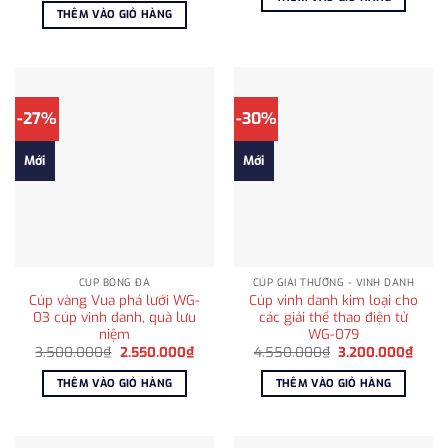
2.200.000₫.
là:
THÊM VÀO GIỎ HÀNG
1.200
-27%
-30%
Mới
Mới
CÚP BÓNG ĐÁ
CÚP GIẢI THƯỞNG - VINH DANH
Cúp vàng Vua phá lưới WG-
Cúp vinh danh kim loại cho
03 cúp vinh danh, quà lưu
các giải thể thao điện tử
niệm
WG-079
Giá
Giá
Giá
Giá
3.500.000
₫
2.550.000
₫
4.550.000
₫
3.200.000
₫
gốc
hiện
gốc
hiện
là:
tại
là:
tại
THÊM VÀO GIỎ HÀNG
THÊM VÀO GIỎ HÀNG
3.500.000₫.
là:
4.550.000₫.
là:
2.550.000₫.
3.200