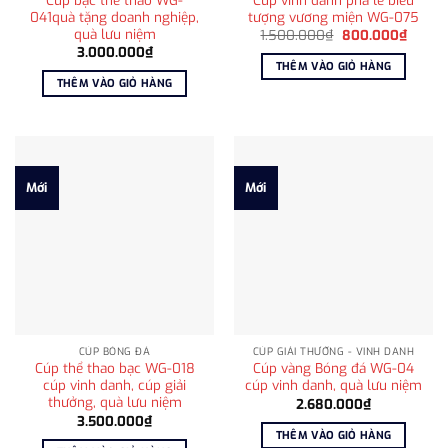
041quà tặng doanh nghiệp,
tượng vương miện WG-075
quà lưu niệm
Giá
Giá
1.500.000
₫
800.000
₫
gốc
hiện
3.000.000
₫
là:
tại
THÊM VÀO GIỎ HÀNG
1.500.000₫.
là:
THÊM VÀO GIỎ HÀNG
800.0
Mới
Mới
CÚP BÓNG ĐÁ
CÚP GIẢI THƯỞNG - VINH DANH
Cúp thể thao bạc WG-018
Cúp vàng Bóng đá WG-04
cúp vinh danh, cúp giải
cúp vinh danh, quà lưu niệm
thưởng, quà lưu niệm
2.680.000
₫
3.500.000
₫
THÊM VÀO GIỎ HÀNG