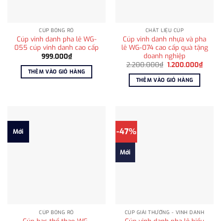
CÚP BÓNG RỔ
CHẤT LIỆU CÚP
Cúp vinh danh pha lê WG-
Cúp vinh danh nhựa và pha
055 cúp vinh danh cao cấp
lê WG-074 cao cấp quà tặng
doanh nghiệp
999.000
₫
Giá
Giá
2.200.000
₫
1.200.000
₫
gốc
hiện
THÊM VÀO GIỎ HÀNG
là:
tại
THÊM VÀO GIỎ HÀNG
2.200.000₫.
là:
1.200
-47%
Mới
Mới
CÚP BÓNG RỔ
CÚP GIẢI THƯỞNG - VINH DANH
Cúp bạc thể thao WG-
Cúp vinh danh pha lê biểu