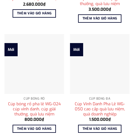
thưởng, quà lưu niệm
2.680.000
₫
3.500.000
₫
THÊM VÀO GIỎ HÀNG
THÊM VÀO GIỎ HÀNG
Mới
Mới
CÚP BÓNG RỔ
CÚP BÓNG ĐÁ
Cúp bóng rổ pha lê WG-024
Cúp Vinh Danh Pha Lê WG-
cúp vinh danh, cúp giải
050 cao cấp quà lưu niệm,
thưởng, quà lưu niệm
quà doanh nghiệp
800.000
₫
1.500.000
₫
THÊM VÀO GIỎ HÀNG
THÊM VÀO GIỎ HÀNG