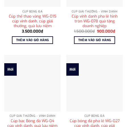
CÚP BÓNG ĐÁ
CÚP GIẢI THƯỞNG - VINH DANH
Cúp thể thao vàng WG-015
Cúp vinh danh pha lê hình
cúp vinh danh, cúp giải
tròn WG-078 quà tặng
thưởng, quà lưu niệm
doanh nghiệp
Giá
Giá
3.500.000
₫
1.500.000
₫
900.000
₫
gốc
hiện
là:
tại
THÊM VÀO GIỎ HÀNG
THÊM VÀO GIỎ HÀNG
1.500.000₫.
là:
900.0
Mới
Mới
CÚP GIẢI THƯỞNG - VINH DANH
CÚP BÓNG ĐÁ
Cúp bạc Bóng đá WG-04
Cúp bóng đá pha lê WG-027
cúp vinh danh, quà lưu niệm
cúp vinh danh, cúp giải