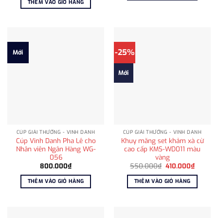
THÊM VÀO GIỎ HÀNG
-25%
Mới
Mới
CÚP GIẢI THƯỞNG - VINH DANH
CÚP GIẢI THƯỞNG - VINH DANH
Cúp Vinh Danh Pha Lê cho
Khuy măng set khảm xà cừ
Nhân viên Ngân Hàng WG-
cao cấp KMS-WD011 màu
056
vàng
Giá
Giá
800.000
₫
550.000
₫
410.000
₫
gốc
hiện
là:
tại
THÊM VÀO GIỎ HÀNG
THÊM VÀO GIỎ HÀNG
550.000₫.
là:
410.00