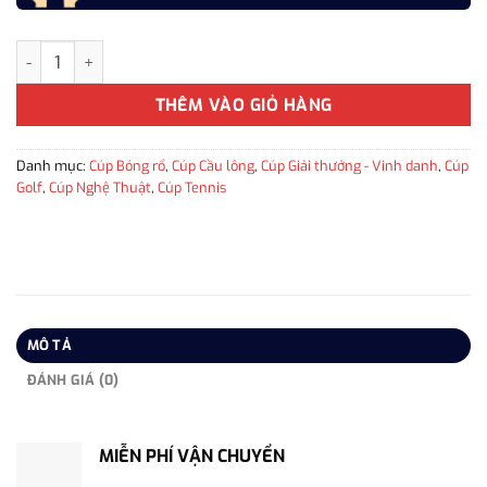
Cúp bạc thể thao WG-023 cúp vinh danh, cúp giải thưởng, quà l
THÊM VÀO GIỎ HÀNG
Danh mục:
Cúp Bóng rổ
,
Cúp Cầu lông
,
Cúp Giải thưởng - Vinh danh
,
Cúp
Golf
,
Cúp Nghệ Thuật
,
Cúp Tennis
MÔ TẢ
ĐÁNH GIÁ (0)
MIỄN PHÍ VẬN CHUYỂN