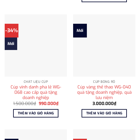
-34%
Mới
Mới
CHẤT LIỆU CÚP
CÚP BÓNG RỔ
Cúp vinh danh pha lê WG-
Cúp vàng thể thao WG-040
068 cao cấp quà tặng
quà tặng doanh nghiệp, quà
doanh nghiệp
lưu niệm
Giá
Giá
1.500.000
₫
990.000
₫
3.000.000
₫
gốc
hiện
là:
tại
THÊM VÀO GIỎ HÀNG
THÊM VÀO GIỎ HÀNG
1.500.000₫.
là:
990.000₫.