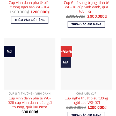
Cúp vinh danh pha lê biểu
Cúp Golf sang trọng, tinh tế
tượng ngôi sao WG-064
WG-08 cúp vinh danh, quà
lưu niệm
Giá
Giá
1.500.000
₫
1.200.000
₫
gốc
hiện
Giá
Giá
3.990.000
₫
2.900.000
₫
là:
tại
gốc
hiện
THÊM VÀO GIỎ HÀNG
1.500.000₫.
là:
là:
tại
THÊM VÀO GIỎ HÀNG
1.200.000₫.
3.990.000₫.
là:
2.900
-45%
Mới
Mới
CÚP GIẢI THƯỞNG - VINH DANH
CHẤT LIỆU CÚP
Cúp vinh danh pha lê WG-
Cúp nghệ thuật biểu tượng
026 cúp vinh danh, cúp giải
ngôi sao WG-071
thưởng, quà lưu niệm
Giá
Giá
2.200.000
₫
1.200.000
₫
gốc
hiện
600.000
₫
là:
tại
THÊM VÀO GIỎ HÀNG