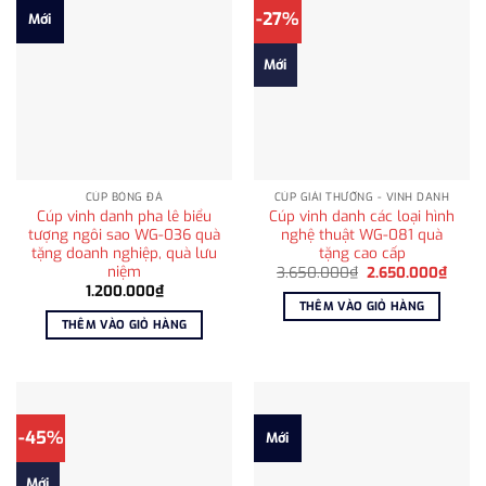
-27%
Mới
Mới
CÚP BÓNG ĐÁ
CÚP GIẢI THƯỞNG - VINH DANH
Cúp vinh danh pha lê biểu
Cúp vinh danh các loại hình
tượng ngôi sao WG-036 quà
nghệ thuật WG-081 quà
tặng doanh nghiệp, quà lưu
tặng cao cấp
niệm
Giá
Giá
3.650.000
₫
2.650.000
₫
gốc
hiện
1.200.000
₫
là:
tại
THÊM VÀO GIỎ HÀNG
3.650.000₫.
là:
THÊM VÀO GIỎ HÀNG
2.650
-45%
Mới
Mới