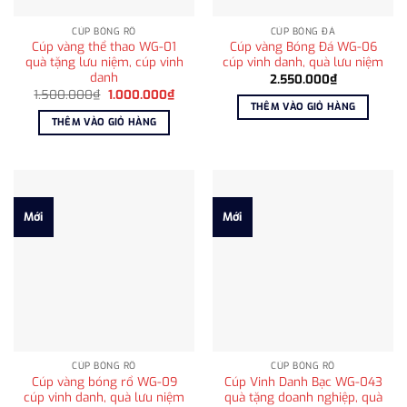
CÚP BÓNG RỔ
CÚP BÓNG ĐÁ
Cúp vàng thể thao WG-01
Cúp vàng Bóng Đá WG-06
quà tặng lưu niệm, cúp vinh
cúp vinh danh, quà lưu niệm
danh
2.550.000
₫
Giá
Giá
1.500.000
₫
1.000.000
₫
gốc
hiện
THÊM VÀO GIỎ HÀNG
là:
tại
THÊM VÀO GIỎ HÀNG
1.500.000₫.
là:
1.000.000₫.
Mới
Mới
CÚP BÓNG RỔ
CÚP BÓNG RỔ
Cúp vàng bóng rổ WG-09
Cúp Vinh Danh Bạc WG-043
cúp vinh danh, quà lưu niệm
quà tặng doanh nghiệp, quà