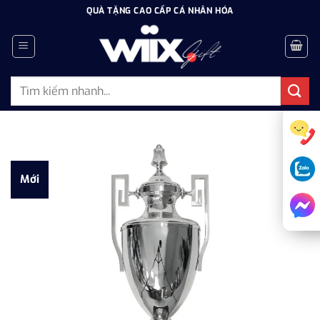
Bỏ
QUÀ TẶNG CAO CẤP CÁ NHÂN HÓA
qua
nội
dung
Tìm
kiếm:
Mới