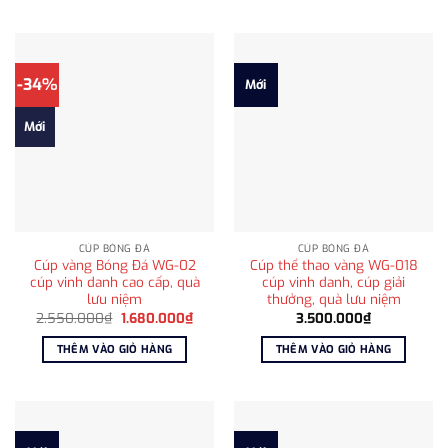
-34%
Mới
Mới
CÚP BÓNG ĐÁ
CÚP BÓNG ĐÁ
Cúp vàng Bóng Đá WG-02
Cúp thể thao vàng WG-018
cúp vinh danh cao cấp, quà
cúp vinh danh, cúp giải
lưu niệm
thưởng, quà lưu niệm
Giá
Giá
2.550.000
₫
1.680.000
₫
3.500.000
₫
gốc
hiện
là:
tại
THÊM VÀO GIỎ HÀNG
THÊM VÀO GIỎ HÀNG
2.550.000₫.
là:
1.680.000₫.