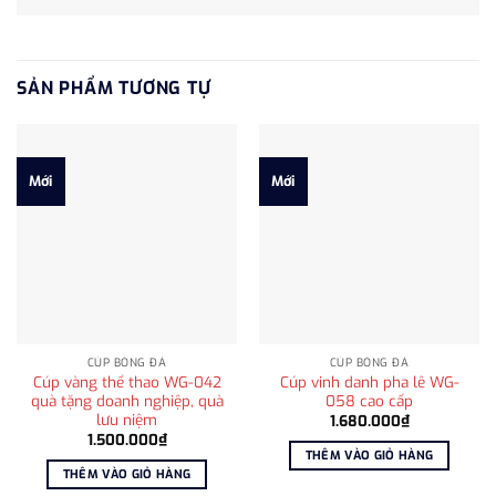
SẢN PHẨM TƯƠNG TỰ
Mới
Mới
CÚP BÓNG ĐÁ
CÚP BÓNG ĐÁ
Cúp vàng thể thao WG-042
Cúp vinh danh pha lê WG-
quà tặng doanh nghiệp, quà
058 cao cấp
lưu niệm
1.680.000
₫
1.500.000
₫
THÊM VÀO GIỎ HÀNG
THÊM VÀO GIỎ HÀNG