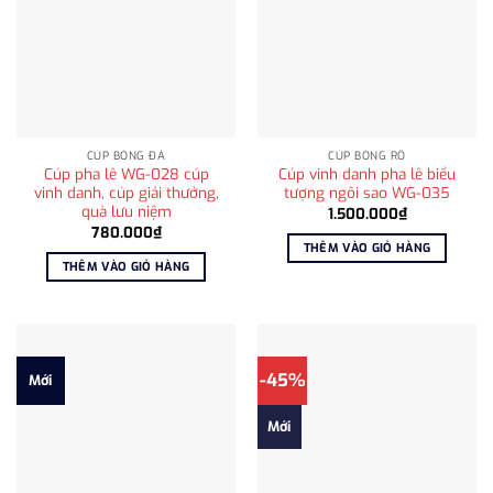
CÚP BÓNG ĐÁ
CÚP BÓNG RỔ
Cúp pha lê WG-028 cúp
Cúp vinh danh pha lê biểu
vinh danh, cúp giải thưởng,
tượng ngôi sao WG-035
quà lưu niệm
1.500.000
₫
780.000
₫
THÊM VÀO GIỎ HÀNG
THÊM VÀO GIỎ HÀNG
-45%
Mới
Mới