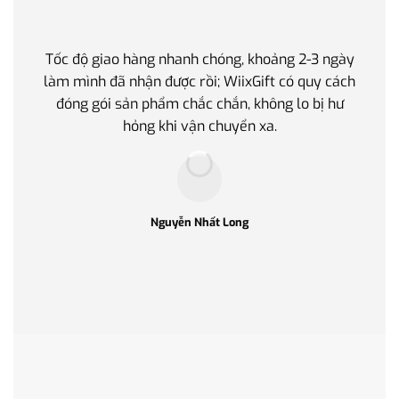
Tốc độ giao hàng nhanh chóng, khoảng 2-3 ngày
Quà t
làm mình đã nhận được rồi; WiixGift có quy cách
quan 
đóng gói sản phẩm chắc chắn, không lo bị hư
thế 
hỏng khi vận chuyển xa.
làm q
Nguyễn Nhất Long