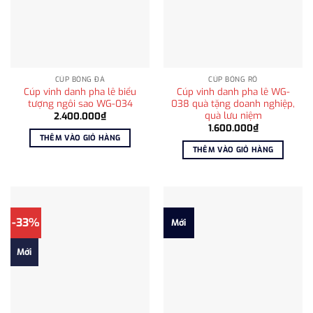
CÚP BÓNG ĐÁ
CÚP BÓNG RỔ
Cúp vinh danh pha lê biểu
Cúp vinh danh pha lê WG-
tượng ngôi sao WG-034
038 quà tặng doanh nghiệp,
quà lưu niệm
2.400.000
₫
1.600.000
₫
THÊM VÀO GIỎ HÀNG
THÊM VÀO GIỎ HÀNG
-33%
Mới
Mới