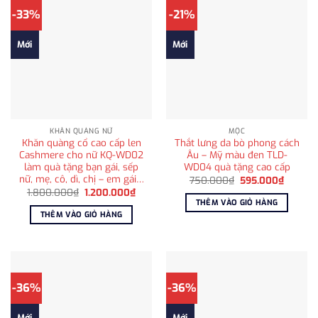
-33%
-21%
Mới
Mới
KHĂN QUÀNG NỮ
MỘC
Khăn quàng cổ cao cấp len
Thắt lưng da bò phong cách
Cashmere cho nữ KQ-WD02
Âu – Mỹ màu đen TLD-
làm quà tặng bạn gái, sếp
WD04 quà tặng cao cấp
nữ, mẹ, cô, dì, chị – em gái…
Giá
Giá
750.000
₫
595.000
₫
gốc
hiện
Giá
Giá
1.800.000
₫
1.200.000
₫
là:
tại
gốc
hiện
THÊM VÀO GIỎ HÀNG
750.000₫.
là:
là:
tại
THÊM VÀO GIỎ HÀNG
595.00
1.800.000₫.
là:
1.200.000₫.
-36%
-36%
Mới
Mới