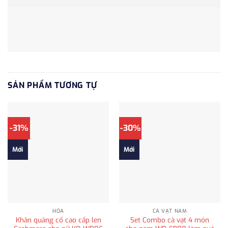
SẢN PHẨM TƯƠNG TỰ
-31%
-30%
Mới
Mới
HỎA
CÀ VẠT NAM
Khăn quàng cổ cao cấp len
Set Combo cà vạt 4 món