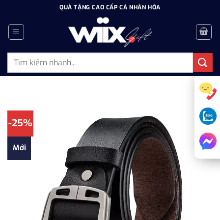
Bỏ
QUÀ TẶNG CAO CẤP CÁ NHÂN HÓA
qua
nội
dung
Tìm
kiếm:
-25%
Mới