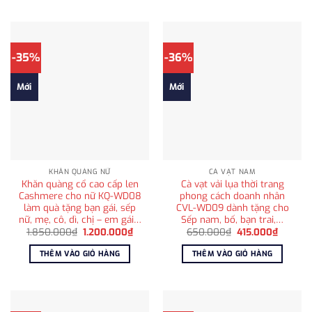
-35%
-36%
Mới
Mới
KHĂN QUÀNG NỮ
CÀ VẠT NAM
Khăn quàng cổ cao cấp len
Cà vạt vải lụa thời trang
Cashmere cho nữ KQ-WD08
phong cách doanh nhân
làm quà tặng bạn gái, sếp
CVL-WD09 dành tặng cho
nữ, mẹ, cô, dì, chị – em gái…
Sếp nam, bố, bạn trai,…
Giá
Giá
Giá
Giá
1.850.000
₫
1.200.000
₫
650.000
₫
415.000
₫
gốc
hiện
gốc
hiện
là:
tại
là:
tại
THÊM VÀO GIỎ HÀNG
THÊM VÀO GIỎ HÀNG
1.850.000₫.
là:
650.000₫.
là:
1.200.000₫.
415.000