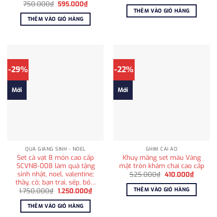
gốc
hiện
Giá
Giá
750.000
₫
595.000
₫
là:
tại
gốc
hiện
THÊM VÀO GIỎ HÀNG
1.025.000₫.
là:
là:
tại
THÊM VÀO GIỎ HÀNG
810.00
750.000₫.
là:
595.000₫.
-29%
-22%
Mới
Mới
QUÀ GIÁNG SINH - NOEL
GHIM CÀI ÁO
Set cà vạt 8 món cao cấp
Khuy măng set màu Vàng
SCVN8-008 làm quà tặng
mặt tròn khảm chai cao cấp
sinh nhật, noel, valentine;
Giá
Giá
525.000
₫
410.000
₫
gốc
hiện
thầy, cô; bạn trai, sếp, bố…
là:
tại
THÊM VÀO GIỎ HÀNG
Giá
Giá
1.750.000
₫
1.250.000
₫
525.000₫.
là:
gốc
hiện
410.000
là:
tại
THÊM VÀO GIỎ HÀNG
1.750.000₫.
là:
1.250.000₫.