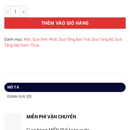
Thắt lưng da bò màu đen khóa gài bằng thép TLD-WD10 quà tặng
THÊM VÀO GIỎ HÀNG
Danh mục:
Mộc
,
Quà Sinh Nhật
,
Quà Tặng Bạn Trai
,
Quà Tặng Bố
,
Quà
Tặng Sếp Nam
,
Thủy
MÔ TẢ
ĐÁNH GIÁ (0)
MIỄN PHÍ VẬN CHUYỂN