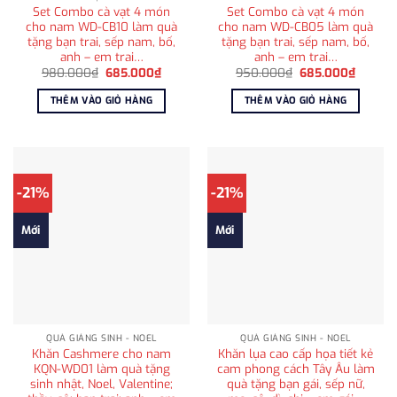
Set Combo cà vạt 4 món
Set Combo cà vạt 4 món
cho nam WD-CB10 làm quà
cho nam WD-CB05 làm quà
tặng bạn trai, sếp nam, bố,
tặng bạn trai, sếp nam, bố,
anh – em trai…
anh – em trai…
Giá
Giá
Giá
Giá
980.000
₫
685.000
₫
950.000
₫
685.000
₫
gốc
hiện
gốc
hiện
là:
tại
là:
tại
THÊM VÀO GIỎ HÀNG
THÊM VÀO GIỎ HÀNG
980.000₫.
là:
950.000₫.
là:
685.000₫.
685.00
-21%
-21%
Mới
Mới
QUÀ GIÁNG SINH - NOEL
QUÀ GIÁNG SINH - NOEL
Khăn Cashmere cho nam
Khăn lụa cao cấp họa tiết kẻ
KQN-WD01 làm quà tặng
cam phong cách Tây Âu làm
sinh nhật, Noel, Valentine;
quà tặng bạn gái, sếp nữ,