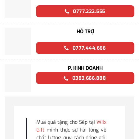
0777.222.555
HỖ TRỢ
0777.444.666
P. KINH DOANH
0383.666.888
Mua quà tặng cho Sếp tại
Wiix
Gift
mình thực sự hài lòng về
chất lượng, quy cách đóng gói;