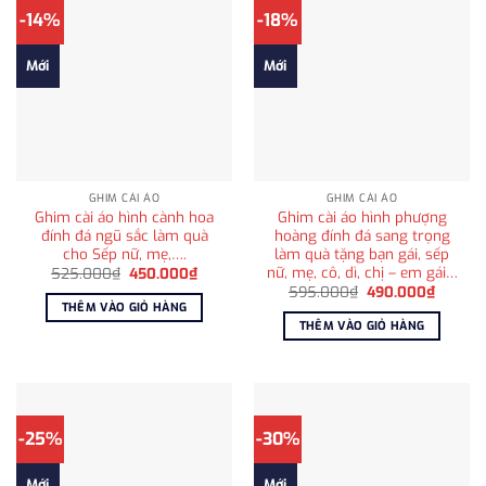
-14%
-18%
Mới
Mới
GHIM CÀI ÁO
GHIM CÀI ÁO
Ghim cài áo hình cành hoa
Ghim cài áo hình phượng
đính đá ngũ sắc làm quà
hoàng đính đá sang trọng
cho Sếp nữ, mẹ,….
làm quà tặng bạn gái, sếp
nữ, mẹ, cô, dì, chị – em gái…
Giá
Giá
525.000
₫
450.000
₫
gốc
hiện
Giá
Giá
595.000
₫
490.000
₫
là:
tại
gốc
hiện
THÊM VÀO GIỎ HÀNG
525.000₫.
là:
là:
tại
THÊM VÀO GIỎ HÀNG
450.000₫.
595.000₫.
là:
490.00
-25%
-30%
Mới
Mới