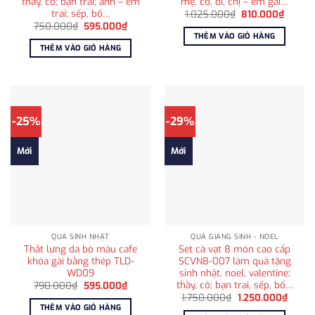
thầy, cô; bạn trai; anh – em
mẹ, cô, dì, chị – em gái…
trai; sếp, bố…
Giá
Giá
1.025.000
₫
810.000
₫
gốc
hiện
Giá
Giá
750.000
₫
595.000
₫
là:
tại
gốc
hiện
THÊM VÀO GIỎ HÀNG
1.025.000₫.
là:
là:
tại
THÊM VÀO GIỎ HÀNG
810.00
750.000₫.
là:
595.000₫.
-25%
-29%
Mới
Mới
QUÀ SINH NHẬT
QUÀ GIÁNG SINH - NOEL
Thắt lưng da bò màu cafe
Set cà vạt 8 món cao cấp
khóa gài bằng thép TLD-
SCVN8-007 làm quà tặng
WD09
sinh nhật, noel, valentine;
thầy, cô; bạn trai, sếp, bố…
Giá
Giá
790.000
₫
595.000
₫
gốc
hiện
Giá
Giá
1.750.000
₫
1.250.000
₫
là:
tại
gốc
hiện
THÊM VÀO GIỎ HÀNG
790.000₫.
là:
là:
tại