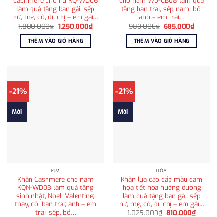
Cashmere cho nữ KQ-WD06
cho nam WD-CB08 làm quà
làm quà tặng bạn gái, sếp
tặng bạn trai, sếp nam, bố,
nữ, mẹ, cô, dì, chị – em gái…
anh – em trai…
Giá
Giá
Giá
Giá
1.800.000
₫
1.250.000
₫
980.000
₫
685.000
₫
gốc
hiện
gốc
hiện
là:
tại
là:
tại
THÊM VÀO GIỎ HÀNG
THÊM VÀO GIỎ HÀNG
1.800.000₫.
là:
980.000₫.
là:
1.250.000₫.
685.00
-21%
-21%
Mới
Mới
KIM
HỎA
Khăn Cashmere cho nam
Khăn lụa cao cấp màu cam
KQN-WD03 làm quà tặng
họa tiết hoa hướng dương
sinh nhật, Noel, Valentine;
làm quà tặng bạn gái, sếp
thầy, cô; bạn trai; anh – em
nữ, mẹ, cô, dì, chị – em gái…
trai; sếp, bố…
Giá
Giá
1.025.000
₫
810.000
₫