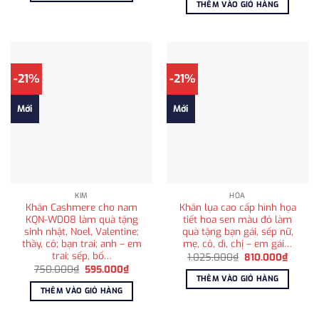
THÊM VÀO GIỎ HÀNG
595.000₫.
1.750.000₫.
là:
1.250
-21%
-21%
Mới
Mới
KIM
HỎA
Khăn Cashmere cho nam
Khăn lụa cao cấp hình họa
KQN-WD08 làm quà tặng
tiết hoa sen màu đỏ làm
sinh nhật, Noel, Valentine;
quà tặng bạn gái, sếp nữ,
thầy, cô; bạn trai; anh – em
mẹ, cô, dì, chị – em gái…
trai; sếp, bố…
Giá
Giá
1.025.000
₫
810.000
₫
gốc
hiện
Giá
Giá
750.000
₫
595.000
₫
là:
tại
gốc
hiện
THÊM VÀO GIỎ HÀNG
1.025.000₫.
là:
là:
tại
THÊM VÀO GIỎ HÀNG
810.00
750.000₫.
là:
595.000₫.