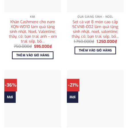
KIM
QUÀ GIÁNG SINH - NOEL
Khăn Cashmere cho nam
Set cà vạt 8 món cao cấp
KQN-WD10 làm quà tặng
SCVN8-002 làm quà tặng
sinh nhật, Noel, Valentine;
sinh nhật, noel, valentine;
thầy, cô; bạn trai; anh – em
thầy, cô; bạn trai, sếp, bố…
trai; sếp, bố…
Giá
Giá
1.750.000
₫
1.250.000
₫
gốc
hiện
Giá
Giá
750.000
₫
595.000
₫
là:
tại
gốc
hiện
THÊM VÀO GIỎ HÀNG
1.750.000₫.
là:
là:
tại
THÊM VÀO GIỎ HÀNG
1.250
750.000₫.
là:
595.000₫.
-36%
-21%
Mới
Mới