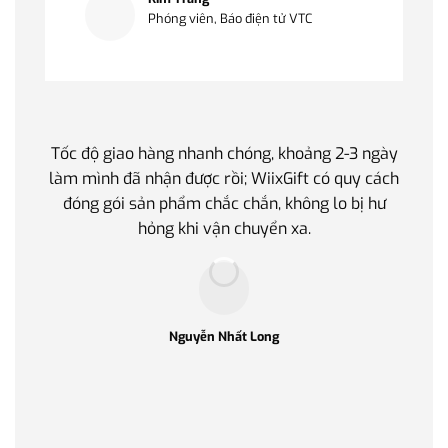
Phóng viên, Báo điện tử VTC
Tốc độ giao hàng nhanh chóng, khoảng 2-3 ngày
Quà t
làm mình đã nhận được rồi; WiixGift có quy cách
quan 
đóng gói sản phẩm chắc chắn, không lo bị hư
thế 
hỏng khi vận chuyển xa.
làm q
Nguyễn Nhất Long