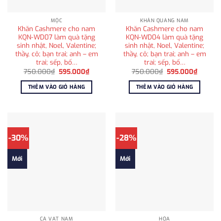
MỘC
KHĂN QUÀNG NAM
Khăn Cashmere cho nam
Khăn Cashmere cho nam
KQN-WD07 làm quà tặng
KQN-WD04 làm quà tặng
sinh nhật, Noel, Valentine;
sinh nhật, Noel, Valentine;
thầy, cô; bạn trai; anh – em
thầy, cô; bạn trai; anh – em
trai; sếp, bố…
trai; sếp, bố…
Giá
Giá
Giá
Giá
750.000
₫
595.000
₫
750.000
₫
595.000
₫
gốc
hiện
gốc
hiện
là:
tại
là:
tại
THÊM VÀO GIỎ HÀNG
THÊM VÀO GIỎ HÀNG
750.000₫.
là:
750.000₫.
là:
595.000₫.
595.00
-30%
-28%
Mới
Mới
CÀ VẠT NAM
HỎA