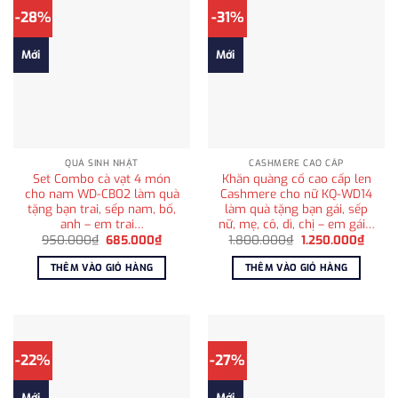
-28%
-31%
Mới
Mới
QUÀ SINH NHẬT
CASHMERE CAO CẤP
Set Combo cà vạt 4 món
Khăn quàng cổ cao cấp len
cho nam WD-CB02 làm quà
Cashmere cho nữ KQ-WD14
tặng bạn trai, sếp nam, bố,
làm quà tặng bạn gái, sếp
anh – em trai…
nữ, mẹ, cô, dì, chị – em gái…
Giá
Giá
Giá
Giá
950.000
₫
685.000
₫
1.800.000
₫
1.250.000
₫
gốc
hiện
gốc
hiện
là:
tại
là:
tại
THÊM VÀO GIỎ HÀNG
THÊM VÀO GIỎ HÀNG
950.000₫.
là:
1.800.000₫.
là:
685.000₫.
1.250
-22%
-27%
Mới
Mới