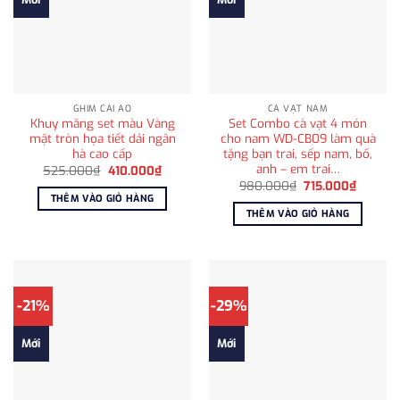
GHIM CÀI ÁO
CÀ VẠT NAM
Khuy măng set màu Vàng
Set Combo cà vạt 4 món
mặt tròn họa tiết dải ngân
cho nam WD-CB09 làm quà
hà cao cấp
tặng bạn trai, sếp nam, bố,
anh – em trai…
Giá
Giá
525.000
₫
410.000
₫
gốc
hiện
Giá
Giá
980.000
₫
715.000
₫
là:
tại
gốc
hiện
THÊM VÀO GIỎ HÀNG
525.000₫.
là:
là:
tại
THÊM VÀO GIỎ HÀNG
410.000₫.
980.000₫.
là:
715.000
-21%
-29%
Mới
Mới