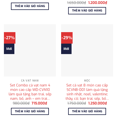
gốc
hiện
Giá
Giá
1.650.000
₫
1.200.000
₫
là:
tại
gốc
hiện
THÊM VÀO GIỎ HÀNG
985.000₫.
là:
là:
tại
THÊM VÀO GIỎ HÀNG
715.000₫.
1.650.000₫.
là:
1.200
-27%
-29%
Mới
Mới
CÀ VẠT NAM
MỘC
Set Combo cà vạt nam 4
Set cà vạt 8 món cao cấp
món cao cấp WD-CVN10
SCVN8-001 làm quà tặng
làm quà tặng bạn trai, sếp
sinh nhật, noel, valentine;
nam, bố, anh – em trai…
thầy, cô; bạn trai, sếp, bố…
Giá
Giá
Giá
Giá
980.000
₫
715.000
₫
1.750.000
₫
1.250.000
₫
gốc
hiện
gốc
hiện
là:
tại
là:
tại
THÊM VÀO GIỎ HÀNG
THÊM VÀO GIỎ HÀNG
980.000₫.
là:
1.750.000₫.
là:
715.000₫.
1.250