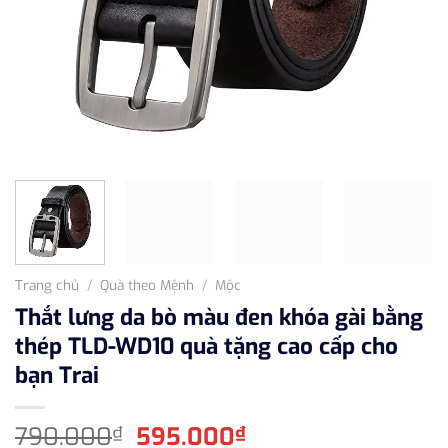
Trang chủ
/
Quà theo Mệnh
/
Mộc
Thắt lưng da bò màu đen khóa gài bằng
thép TLD-WD10 quà tặng cao cấp cho
bạn Trai
Giá
Giá
790.000
595.000
₫
₫