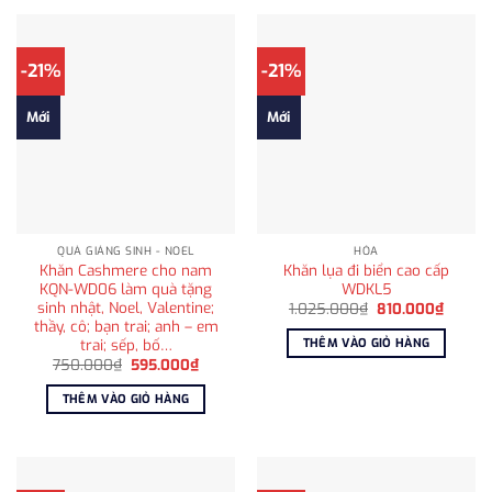
-21%
-21%
Mới
Mới
QUÀ GIÁNG SINH - NOEL
HỎA
Khăn Cashmere cho nam
Khăn lụa đi biển cao cấp
KQN-WD06 làm quà tặng
WDKL5
sinh nhật, Noel, Valentine;
Giá
Giá
1.025.000
₫
810.000
₫
gốc
hiện
thầy, cô; bạn trai; anh – em
là:
tại
trai; sếp, bố…
THÊM VÀO GIỎ HÀNG
1.025.000₫.
là:
Giá
Giá
750.000
₫
595.000
₫
810.00
gốc
hiện
là:
tại
THÊM VÀO GIỎ HÀNG
750.000₫.
là:
595.000₫.