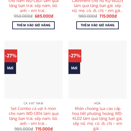
cho nam WD-CB01 làm quà
Cashmere cho nữ KQ-WD03
tặng bạn trai, sếp nam, bố,
làm quà tặng bạn gái, sếp
anh – em trai…
nữ, mẹ, cô, dì, chị – em gái…
Giá
Giá
Giá
Giá
950.000
₫
685.000
₫
980.000
₫
715.000
₫
gốc
hiện
gốc
hiện
là:
tại
là:
tại
THÊM VÀO GIỎ HÀNG
THÊM VÀO GIỎ HÀNG
950.000₫.
là:
980.000₫.
là:
685.000₫.
715.000
-27%
-27%
Mới
Mới
CÀ VẠT NAM
HỎA
Set Combo cà vạt 4 món
Khăn choàng lụa cao cấp
cho nam WD-CB14 làm quà
họa tiết phượng hoàng WD-
tặng bạn trai, sếp nam, bố,
KL02 làm quà tặng bạn gái,
anh – em trai…
sếp nữ, mẹ, cô, dì, chị – em
gái…
Giá
Giá
985.000
₫
715.000
₫