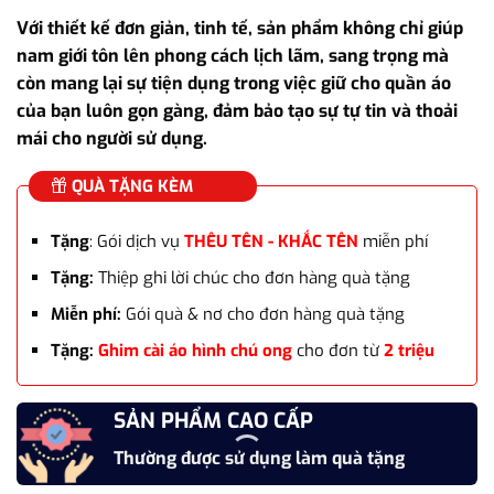
gốc
hiện
Với thiết kế đơn giản, tinh tế, sản phẩm không chỉ giúp
là:
tại
nam giới tôn lên phong cách lịch lãm, sang trọng mà
790.000₫.
là:
còn mang lại sự tiện dụng trong việc giữ cho quần áo
595.000₫.
của bạn luôn gọn gàng, đảm bảo tạo sự tự tin và thoải
mái cho người sử dụng.
QUÀ TẶNG KÈM
Tặng
: Gói dịch vụ
THÊU TÊN - KHẮC TÊN
miễn phí
Tặng:
Thiệp ghi lời chúc cho đơn hàng quà tặng
Miễn phí:
Gói quà & nơ cho đơn hàng quà tặng
Tặng:
Ghim cài áo hình chú ong
cho đơn từ
2 triệu
SẢN PHẨM CAO CẤP
Thường được sử dụng làm quà tặng