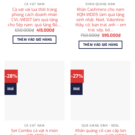
CÀ VẠT NAM
KHĂN QUÀNG NAM
Cà vạt vải lụa thời trang
Khăn Cashmere cho nam
phong cách doanh nhân
KQN-WD05 làm quà tặng
CVL-WD07 làm quà tặng
sinh nhật, Noel, Valentine;
cho Sếp nam. quà tặng Bố,…
thầy, cô; bạn trai; anh – em
trai; sếp, bố…
Giá
Giá
650.000
₫
415.000
₫
gốc
hiện
Giá
Giá
750.000
₫
595.000
₫
là:
tại
gốc
hiện
THÊM VÀO GIỎ HÀNG
650.000₫.
là:
là:
tại
THÊM VÀO GIỎ HÀNG
415.000₫.
750.000₫.
là:
595.00
-28%
-27%
Mới
Mới
CÀ VẠT NAM
QUÀ GIÁNG SINH - NOEL
Set Combo cà vạt 4 món
Khăn quàng cổ cao cấp len