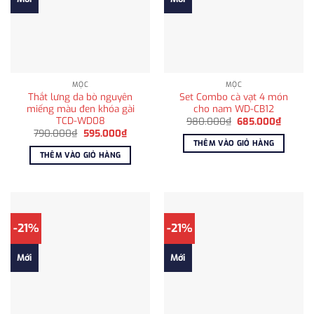
MỘC
MỘC
Thắt lưng da bò nguyên
Set Combo cà vạt 4 món
miếng màu đen khóa gài
cho nam WD-CB12
TCD-WD08
Giá
Giá
980.000
₫
685.000
₫
gốc
hiện
Giá
Giá
790.000
₫
595.000
₫
là:
tại
gốc
hiện
THÊM VÀO GIỎ HÀNG
980.000₫.
là:
là:
tại
THÊM VÀO GIỎ HÀNG
685.00
790.000₫.
là:
595.000₫.
-21%
-21%
Mới
Mới