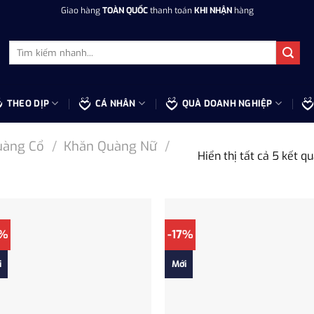
Giao hàng
TOÀN QUỐC
thanh toán
KHI NHẬN
hàng
Tìm
kiếm:
THEO DỊP
CÁ NHÂN
QUÀ DOANH NGHIỆP
uàng Cổ
/
Khăn Quàng Nữ
/
Hiển thị tất cả 5 kết q
7%
-17%
i
Mới