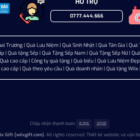
HỖ TRỢ
0777.444.666
ai Trương
|
Quà Lưu Niệm
|
Quà Sinh Nhật
|
Quà Tân Gia
|
Quà 
ấp
|
Quà tặng Sếp
|
Quà Tặng Sếp Nam
|
Quà Tặng Sếp Nữ
|
Quà
| Quà cao cấp | Công ty quà tặng | Quà biếu | Quà Lưu Niệm Đẹp 
u cao cấp | Quà theo yêu cầu | Quà doanh nhân | Quà tặng Wiix 
Chấp nhận thanh toán:
ix Gift (wiixgift.com)
. All rights reserved.
Thiết kế website
và vận hà