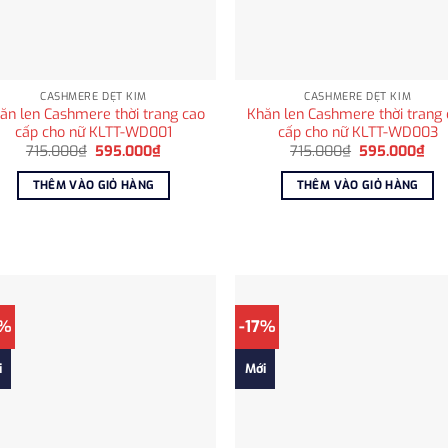
CASHMERE DỆT KIM
CASHMERE DỆT KIM
ăn len Cashmere thời trang cao
Khăn len Cashmere thời trang 
cấp cho nữ KLTT-WD001
cấp cho nữ KLTT-WD003
Giá
Giá
Giá
Giá
715.000
₫
595.000
₫
715.000
₫
595.000
₫
gốc
hiện
gốc
hiệ
là:
tại
là:
tại
THÊM VÀO GIỎ HÀNG
THÊM VÀO GIỎ HÀNG
715.000₫.
là:
715.000₫.
là:
595.000₫.
595
7%
-17%
i
Mới