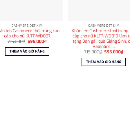
CASHMERE DỆT KIM
CASHMERE DỆT KIM
ăn len Cashmere thời trang cao
Khăn len Cashmere thời trang 
cấp cho nữ KLTT-WD007
cấp cho nữ KLTT-WD010 làm 
tặng Bạn gái, quà Giáng Sinh, 
Giá
Giá
715.000
₫
595.000
₫
gốc
hiện
Valentine,…
là:
tại
THÊM VÀO GIỎ HÀNG
Giá
Giá
715.000
₫
595.000
₫
715.000₫.
là:
gốc
hiệ
595.000₫.
là:
tại
THÊM VÀO GIỎ HÀNG
715.000₫.
là:
595