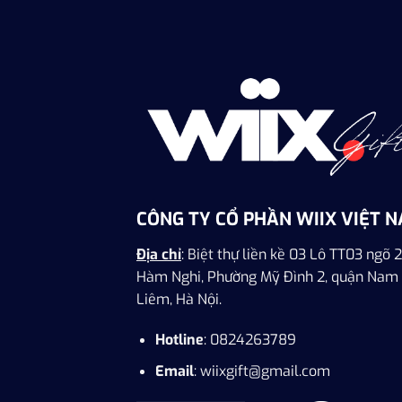
CÔNG TY CỔ PHẦN WIIX VIỆT 
Địa chỉ
: Biệt thự liền kề 03 Lô TT03 ngõ 2
Hàm Nghi, Phường Mỹ Đình 2, quận Nam
Liêm, Hà Nội.
Hotline
: 0824263789
Email
: wiixgift@gmail.com