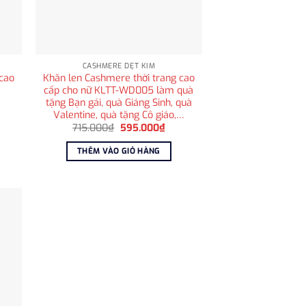
CASHMERE DỆT KIM
cao
Khăn len Cashmere thời trang cao
cấp cho nữ KLTT-WD005 làm quà
tặng Bạn gái, quà Giáng Sinh, quà
n
Valentine, quà tặng Cô giáo,…
Giá
Giá
715.000
₫
595.000
₫
gốc
hiện
.000₫.
là:
tại
THÊM VÀO GIỎ HÀNG
715.000₫.
là:
595.000₫.