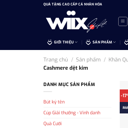
Bỏ
QUÀ TẶNG CAO CẤP CÁ NHÂN HÓA
qua
nội
dung
GIỚI THIỆU
SẢN PHẨM
Trang chủ
/
Sản phẩm
/
Khăn Q
Cashmere dệt kim
DANH MỤC SẢN PHẨM
-1
Bút ký tên
Mớ
Cúp Giải thưởng - Vinh danh
Quà Cưới