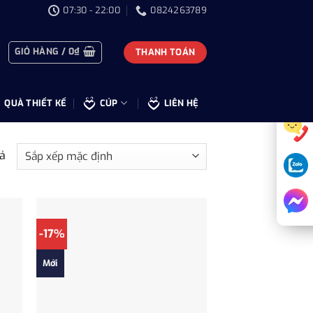
07:30 - 22:00
0824263789
GIỎ HÀNG /
0
₫
THANH TOÁN
QUÀ THIẾT KẾ
CÚP
LIÊN HỆ
uả
-17%
Mới