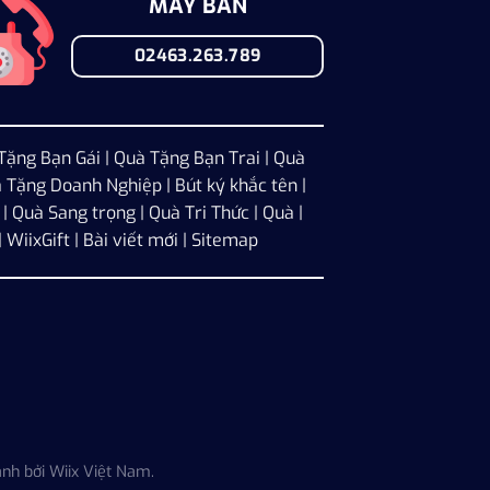
MÁY BÀN
02463.263.789
Tặng Bạn Gái
|
Quà Tặng Bạn Trai
|
Quà
 Tặng Doanh Nghiệp
| Bút ký khắc tên |
| Quà Sang trọng | Quà Tri Thức | Quà |
|
WiixGift
|
Bài viết mới
|
Sitemap
nh bởi Wiix Việt Nam.