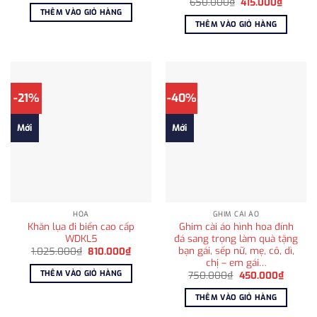
Giá
Giá
650.000
₫
415.000
₫
là:
tại
gốc
hiện
THÊM VÀO GIỎ HÀNG
425.000₫.
là:
là:
tại
THÊM VÀO GIỎ HÀNG
298.000₫.
650.000₫.
là:
415.000
-21%
-40%
Mới
Mới
HỎA
GHIM CÀI ÁO
Khăn lụa đi biển cao cấp
Ghim cài áo hình hoa đính
WDKL5
đá sang trọng làm quà tặng
bạn gái, sếp nữ, mẹ, cô, dì,
Giá
Giá
1.025.000
₫
810.000
₫
gốc
hiện
chị – em gái…
là:
tại
THÊM VÀO GIỎ HÀNG
Giá
Giá
750.000
₫
450.000
₫
1.025.000₫.
là:
gốc
hiện
810.000₫.
là:
tại
THÊM VÀO GIỎ HÀNG
750.000₫.
là:
450.00