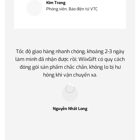
Kim Trang
Phóng viên, Báo điện tử VTC
Tốc độ giao hàng nhanh chóng, khoảng 2-3 ngày
Quà t
làm mình đã nhận được rồi; WiixGift có quy cách
quan 
đóng gói sản phẩm chắc chắn, không lo bị hư
thế 
hỏng khi vận chuyển xa.
làm q
Nguyễn Nhất Long