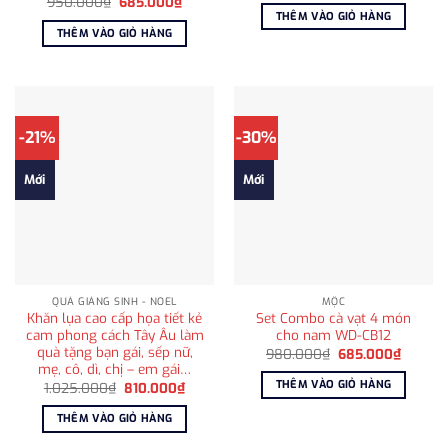
Giá
Giá
950.000
₫
685.000
₫
là:
tại
gốc
hiện
THÊM VÀO GIỎ HÀNG
750.000₫.
là:
là:
tại
THÊM VÀO GIỎ HÀNG
595.00
950.000₫.
là:
685.000₫.
-21%
-30%
Mới
Mới
QUÀ GIÁNG SINH - NOEL
MỘC
Khăn lụa cao cấp họa tiết kẻ
Set Combo cà vạt 4 món
cam phong cách Tây Âu làm
cho nam WD-CB12
quà tặng bạn gái, sếp nữ,
Giá
Giá
980.000
₫
685.000
₫
gốc
hiện
mẹ, cô, dì, chị – em gái…
là:
tại
THÊM VÀO GIỎ HÀNG
Giá
Giá
1.025.000
₫
810.000
₫
980.000₫.
là:
gốc
hiện
685.00
là:
tại
THÊM VÀO GIỎ HÀNG
1.025.000₫.
là:
810.000₫.