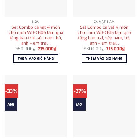
HỎA
CÀ VẠT NAM
Set Combo cà vạt 4 món
Set Combo cà vạt 4 món
cho nam WD-CB06 làm quà
cho nam WD-CB16 làm quà
tặng bạn trai, sếp nam, bố,
tặng bạn trai, sếp nam, bố,
anh – em trai…
anh – em trai…
Giá
Giá
Giá
Giá
980.000
₫
715.000
₫
980.000
₫
715.000
₫
gốc
hiện
gốc
hiện
là:
tại
là:
tại
THÊM VÀO GIỎ HÀNG
THÊM VÀO GIỎ HÀNG
980.000₫.
là:
980.000₫.
là:
715.000₫.
715.000
-33%
-27%
Mới
Mới