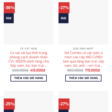
-36%
-27%
Mới
Mới
CÀ VẠT NAM
QUÀ SINH NHẬT
Cà vạt vải lụa thời trang
Set Combo cà vạt nam 4
phong cách doanh nhân
món cao cấp WD-CVN01
CVL-WD09 dành tặng cho
làm quà tặng bạn trai, sếp
Sếp nam, bố, bạn trai,…
nam, bố, anh – em trai…
Giá
Giá
Giá
Giá
650.000
₫
415.000
₫
980.000
₫
715.000
₫
gốc
hiện
gốc
hiện
là:
tại
là:
tại
THÊM VÀO GIỎ HÀNG
THÊM VÀO GIỎ HÀNG
650.000₫.
là:
980.000₫.
là:
415.000₫.
715.000
-25%
-27%