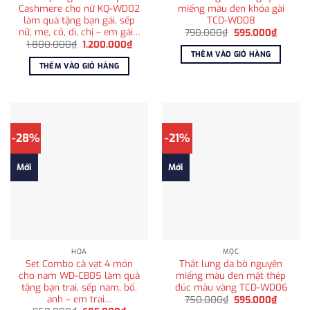
Cashmere cho nữ KQ-WD02
miếng màu đen khóa gài
làm quà tặng bạn gái, sếp
TCD-WD08
nữ, mẹ, cô, dì, chị – em gái…
Giá
Giá
790.000
₫
595.000
₫
gốc
hiện
Giá
Giá
1.800.000
₫
1.200.000
₫
là:
tại
gốc
hiện
THÊM VÀO GIỎ HÀNG
790.000₫.
là:
là:
tại
THÊM VÀO GIỎ HÀNG
595.00
1.800.000₫.
là:
1.200.000₫.
-28%
-21%
Mới
Mới
HỎA
MỘC
Set Combo cà vạt 4 món
Thắt lưng da bò nguyên
cho nam WD-CB05 làm quà
miếng màu đen mặt thép
tặng bạn trai, sếp nam, bố,
đúc màu vàng TCD-WD06
anh – em trai…
Giá
Giá
750.000
₫
595.000
₫
gốc
hiện