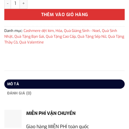
Khăn len Cashmere thời trang cao cấp cho nữ KLTT-WD001 số l
THÊM VÀO GIỎ HÀNG
Danh mục:
Cashmere dệt kim
,
Hỏa
,
Quà Giáng Sinh - Noel
,
Quà Sinh
Nhật
,
Quà Tặng Bạn Gái
,
Quà Tặng Cao Cấp
,
Quà Tặng Sếp Nữ
,
Quà Tặng
Thầy Cô
,
Quà Valentine
MÔ TẢ
ĐÁNH GIÁ (0)
MIỄN PHÍ VẬN CHUYỂN
Giao hàng MIỄN PHÍ toàn quốc