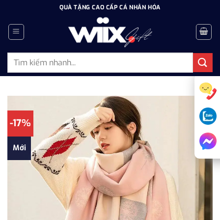
Bỏ
QUÀ TẶNG CAO CẤP CÁ NHÂN HÓA
qua
nội
dung
Tìm
kiếm:
-17%
Mới