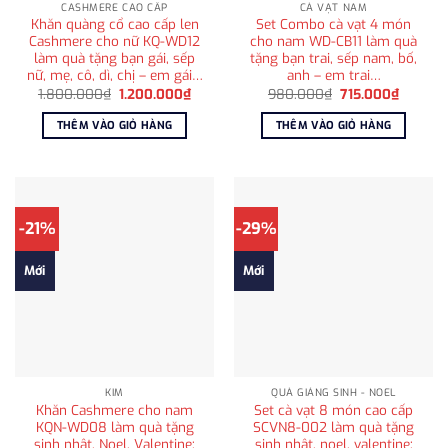
CASHMERE CAO CẤP
CÀ VẠT NAM
Khăn quàng cổ cao cấp len
Set Combo cà vạt 4 món
Cashmere cho nữ KQ-WD12
cho nam WD-CB11 làm quà
làm quà tặng bạn gái, sếp
tặng bạn trai, sếp nam, bố,
nữ, mẹ, cô, dì, chị – em gái…
anh – em trai…
Giá
Giá
Giá
Giá
1.800.000
₫
1.200.000
₫
980.000
₫
715.000
₫
gốc
hiện
gốc
hiện
là:
tại
là:
tại
THÊM VÀO GIỎ HÀNG
THÊM VÀO GIỎ HÀNG
1.800.000₫.
là:
980.000₫.
là:
1.200.000₫.
715.000
-21%
-29%
Mới
Mới
KIM
QUÀ GIÁNG SINH - NOEL
Khăn Cashmere cho nam
Set cà vạt 8 món cao cấp
KQN-WD08 làm quà tặng
SCVN8-002 làm quà tặng
sinh nhật, Noel, Valentine;
sinh nhật, noel, valentine;