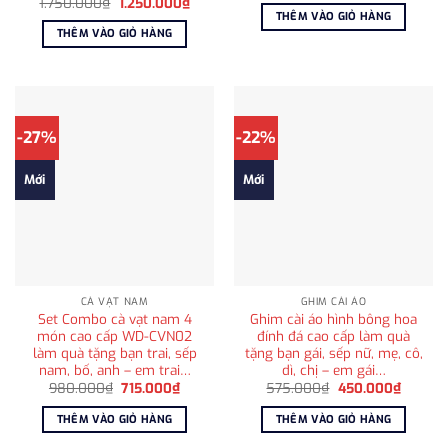
Giá
Giá
1.750.000
₫
1.250.000
₫
là:
tại
gốc
hiện
THÊM VÀO GIỎ HÀNG
790.000₫.
là:
là:
tại
THÊM VÀO GIỎ HÀNG
595.00
1.750.000₫.
là:
1.250.000₫.
-27%
-22%
Mới
Mới
CÀ VẠT NAM
GHIM CÀI ÁO
Set Combo cà vạt nam 4
Ghim cài áo hình bông hoa
món cao cấp WD-CVN02
đính đá cao cấp làm quà
làm quà tặng bạn trai, sếp
tặng bạn gái, sếp nữ, mẹ, cô,
nam, bố, anh – em trai…
dì, chị – em gái…
Giá
Giá
Giá
Giá
980.000
₫
715.000
₫
575.000
₫
450.000
₫
gốc
hiện
gốc
hiện
là:
tại
là:
tại
THÊM VÀO GIỎ HÀNG
THÊM VÀO GIỎ HÀNG
980.000₫.
là:
575.000₫.
là:
715.000₫.
450.00