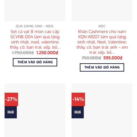
QUÀ GIÁNG SINH - NOEL
MỘC
Set cà vạt 8 món cao cấp
Khăn Cashmere cho nam
SCVN8-004 làm quà tặng
KQN-WD07 làm quà tặng
sinh nhật, noel, valentine;
sinh nhật, Noel, Valentine;
thầy, cô; bạn trai, sếp, bố…
thầy, cô; bạn trai; anh – em
trai; sếp, bố…
Giá
Giá
1.750.000
₫
1.250.000
₫
gốc
hiện
Giá
Giá
750.000
₫
595.000
₫
là:
tại
gốc
hiện
THÊM VÀO GIỎ HÀNG
1.750.000₫.
là:
là:
tại
THÊM VÀO GIỎ HÀNG
1.250.000₫.
750.000₫.
là:
595.00
-27%
-14%
Mới
Mới