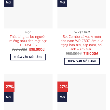
Mới
Mới
MỘC
CÀ VẠT NAM
Thắt lưng da bò nguyên
Set Combo cà vạt 4 món
miếng màu đen mặt bạc
cho nam WD-CB07 làm quà
TCD-WD05
tặng bạn trai, sếp nam, bố,
anh – em trai…
Giá
Giá
790.000
₫
595.000
₫
gốc
hiện
Giá
Giá
980.000
₫
715.000
₫
là:
tại
gốc
hiện
THÊM VÀO GIỎ HÀNG
790.000₫.
là:
là:
tại
THÊM VÀO GIỎ HÀNG
595.000₫.
980.000₫.
là:
715.000
-27%
-27%
Mới
Mới