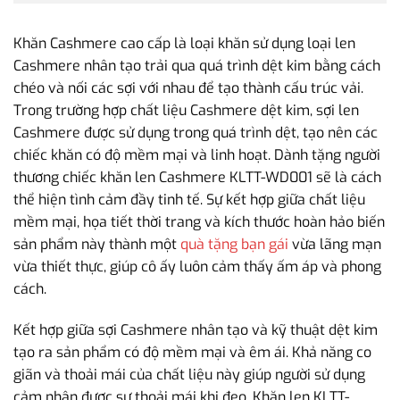
Khăn Cashmere cao cấp là loại khăn sử dụng loại len
Cashmere nhân tạo trải qua quá trình dệt kim bằng cách
chéo và nối các sợi với nhau để tạo thành cấu trúc vải.
Trong trường hợp chất liệu Cashmere dệt kim, sợi len
Cashmere được sử dụng trong quá trình dệt, tạo nên các
chiếc khăn có độ mềm mại và linh hoạt. Dành tặng người
thương chiếc khăn len Cashmere KLTT-WD001 sẽ là cách
thể hiện tình cảm đầy tinh tế. Sự kết hợp giữa chất liệu
mềm mại, họa tiết thời trang và kích thước hoàn hảo biến
sản phẩm này thành một
quà tặng bạn gái
vừa lãng mạn
vừa thiết thực, giúp cô ấy luôn cảm thấy ấm áp và phong
cách.
Kết hợp giữa sợi Cashmere nhân tạo và kỹ thuật dệt kim
tạo ra sản phẩm có độ mềm mại và êm ái. Khả năng co
giãn và thoải mái của chất liệu này giúp người sử dụng
cảm nhận được sự thoải mái khi đeo. Khăn len KLTT-