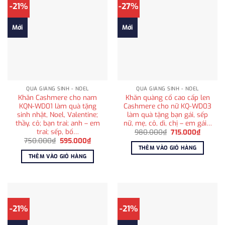
-21%
-27%
Mới
Mới
QUÀ GIÁNG SINH - NOEL
QUÀ GIÁNG SINH - NOEL
Khăn Cashmere cho nam
Khăn quàng cổ cao cấp len
KQN-WD01 làm quà tặng
Cashmere cho nữ KQ-WD03
sinh nhật, Noel, Valentine;
làm quà tặng bạn gái, sếp
thầy, cô; bạn trai; anh – em
nữ, mẹ, cô, dì, chị – em gái…
trai; sếp, bố…
Giá
Giá
980.000
₫
715.000
₫
gốc
hiện
Giá
Giá
750.000
₫
595.000
₫
là:
tại
gốc
hiện
THÊM VÀO GIỎ HÀNG
980.000₫.
là:
là:
tại
THÊM VÀO GIỎ HÀNG
715.000
750.000₫.
là:
595.000₫.
-21%
-21%