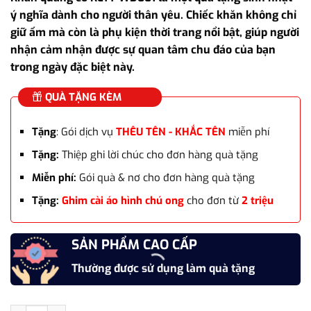
là:
tại
ý nghĩa dành cho người thân yêu. Chiếc khăn không chỉ
715.000₫.
là:
giữ ấm mà còn là phụ kiện thời trang nổi bật, giúp người
595.000₫.
nhận cảm nhận được sự quan tâm chu đáo của bạn
trong ngày đặc biệt này.
QUÀ TẶNG KÈM
Tặng
: Gói dịch vụ
THÊU TÊN - KHẮC TÊN
miễn phí
Tặng:
Thiệp ghi lời chúc cho đơn hàng quà tặng
Miễn phí:
Gói quà & nơ cho đơn hàng quà tặng
Tặng:
Ghim cài áo hình chú ong
cho đơn từ
2 triệu
SẢN PHẨM CAO CẤP
Thường được sử dụng làm quà tặng