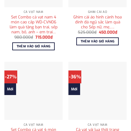
CÀ VẠT NAM
GHIM CÀI ÁO
Set Combo cà vạt nam 4
Ghim cài áo hình cành hoa
món cao cấp WD-CVN06
đính đá ngũ sắc làm quà
làm quà tặng bạn trai, sếp
cho Sếp nữ, mẹ,….
nam, bố, anh – em trai…
Giá
Giá
525.000
₫
450.000
₫
gốc
hiện
Giá
Giá
980.000
₫
715.000
₫
là:
tại
gốc
hiện
THÊM VÀO GIỎ HÀNG
525.000₫.
là:
là:
tại
THÊM VÀO GIỎ HÀNG
450.00
980.000₫.
là:
715.000₫.
-27%
-36%
Mới
Mới
CÀ VẠT NAM
CÀ VẠT NAM
Set Combo cà vạt 4 món
Cà vạt vải lụa thời trang