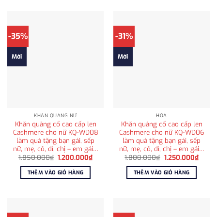
-35%
-31%
Mới
Mới
KHĂN QUÀNG NỮ
HỎA
Khăn quàng cổ cao cấp len
Khăn quàng cổ cao cấp len
Cashmere cho nữ KQ-WD08
Cashmere cho nữ KQ-WD06
làm quà tặng bạn gái, sếp
làm quà tặng bạn gái, sếp
nữ, mẹ, cô, dì, chị – em gái…
nữ, mẹ, cô, dì, chị – em gái…
Giá
Giá
Giá
Giá
1.850.000
₫
1.200.000
₫
1.800.000
₫
1.250.000
₫
gốc
hiện
gốc
hiện
là:
tại
là:
tại
THÊM VÀO GIỎ HÀNG
THÊM VÀO GIỎ HÀNG
1.850.000₫.
là:
1.800.000₫.
là:
1.200.000₫.
1.250