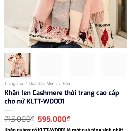
Trang chủ
/
Quà theo Mệnh
/
Hỏa
Khăn len Cashmere thời trang cao cấp
cho nữ KLTT-WD001
Giá
Giá
715.000
595.000
₫
₫
gốc
hiện
Khăn quàng cổ KLTT-WD001 là một quà tặng sinh nhật