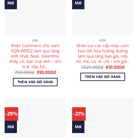
Mới
Mới
KIM
HỎA
Khăn Cashmere cho nam
Khăn lụa cao cấp màu cam
KQN-WD02 làm quà tặng
họa tiết hoa hướng dương
sinh nhật, Noel, Valentine;
làm quà tặng bạn gái, sếp
thầy, cô; bạn trai; anh – em
nữ, mẹ, cô, dì, chị – em gái…
trai; sếp, bố…
Giá
Giá
1.025.000
₫
810.000
₫
gốc
hiện
Giá
Giá
750.000
₫
595.000
₫
là:
tại
gốc
hiện
THÊM VÀO GIỎ HÀNG
1.025.000₫.
là:
là:
tại
THÊM VÀO GIỎ HÀNG
810.00
750.000₫.
là:
595.000₫.
-29%
-21%
Mới
Mới