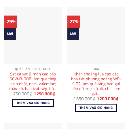
-29%
-27%
Mới
Mới
QUÀ GIÁNG SINH - NOEL
HỎA
Set cà vạt 8 món cao cấp
Khăn choàng lụa cao cấp
SCVN8-008 làm quà tặng
họa tiết phượng hoàng WD-
sinh nhật, noel, valentine;
KL02 làm quà tặng bạn gái,
thầy, cô; bạn trai, sếp, bố…
sếp nữ, mẹ, cô, dì, chị – em
gái…
Giá
Giá
1.750.000
₫
1.250.000
₫
gốc
hiện
Giá
Giá
1.650.000
₫
1.200.000
₫
là:
tại
gốc
hiện
THÊM VÀO GIỎ HÀNG
1.750.000₫.
là:
là:
tại
THÊM VÀO GIỎ HÀNG
1.250.000₫.
1.650.000₫.
là:
1.200