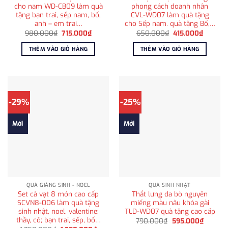
cho nam WD-CB09 làm quà
phong cách doanh nhân
tặng bạn trai, sếp nam, bố,
CVL-WD07 làm quà tặng
anh – em trai…
cho Sếp nam. quà tặng Bố,…
Giá
Giá
Giá
Giá
980.000
₫
715.000
₫
650.000
₫
415.000
₫
gốc
hiện
gốc
hiện
là:
tại
là:
tại
THÊM VÀO GIỎ HÀNG
THÊM VÀO GIỎ HÀNG
980.000₫.
là:
650.000₫.
là:
715.000₫.
415.000
-29%
-25%
Mới
Mới
QUÀ GIÁNG SINH - NOEL
QUÀ SINH NHẬT
Set cà vạt 8 món cao cấp
Thắt lưng da bò nguyên
SCVN8-006 làm quà tặng
miếng màu nâu khóa gài
sinh nhật, noel, valentine;
TLD-WD07 quà tặng cao cấp
thầy, cô; bạn trai, sếp, bố…
Giá
Giá
790.000
₫
595.000
₫
gốc
hiện