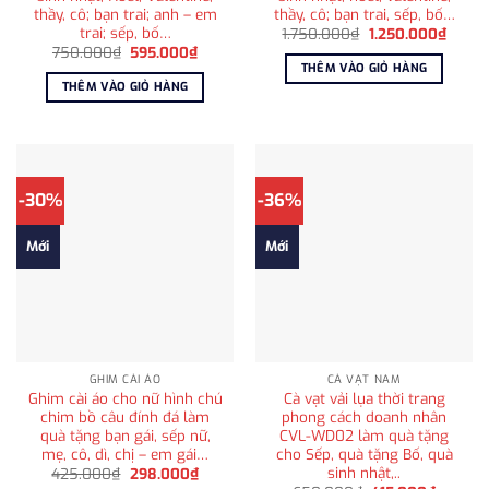
thầy, cô; bạn trai; anh – em
thầy, cô; bạn trai, sếp, bố…
trai; sếp, bố…
Giá
Giá
1.750.000
₫
1.250.000
₫
gốc
hiện
Giá
Giá
750.000
₫
595.000
₫
là:
tại
gốc
hiện
THÊM VÀO GIỎ HÀNG
1.750.000₫.
là:
là:
tại
THÊM VÀO GIỎ HÀNG
1.250
750.000₫.
là:
595.000₫.
-30%
-36%
Mới
Mới
GHIM CÀI ÁO
CÀ VẠT NAM
Ghim cài áo cho nữ hình chú
Cà vạt vải lụa thời trang
chim bồ câu đính đá làm
phong cách doanh nhân
quà tặng bạn gái, sếp nữ,
CVL-WD02 làm quà tặng
mẹ, cô, dì, chị – em gái…
cho Sếp, quà tặng Bố, quà
sinh nhật,..
Giá
Giá
425.000
₫
298.000
₫
gốc
hiện