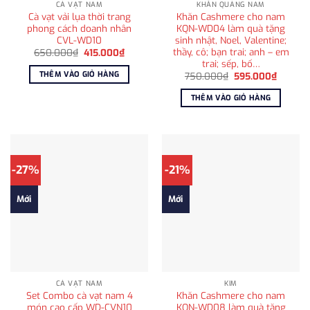
CÀ VẠT NAM
KHĂN QUÀNG NAM
Cà vạt vải lụa thời trang
Khăn Cashmere cho nam
phong cách doanh nhân
KQN-WD04 làm quà tặng
CVL-WD10
sinh nhật, Noel, Valentine;
thầy, cô; bạn trai; anh – em
Giá
Giá
650.000
₫
415.000
₫
gốc
hiện
trai; sếp, bố…
là:
tại
THÊM VÀO GIỎ HÀNG
Giá
Giá
750.000
₫
595.000
₫
650.000₫.
là:
gốc
hiện
415.000₫.
là:
tại
THÊM VÀO GIỎ HÀNG
750.000₫.
là:
595.00
-27%
-21%
Mới
Mới
CÀ VẠT NAM
KIM
Set Combo cà vạt nam 4
Khăn Cashmere cho nam
món cao cấp WD-CVN10
KQN-WD08 làm quà tặng