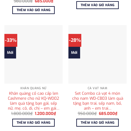
Giá
Giá
980.000
₫
685.000
₫
là:
tại
gốc
hiện
THÊM VÀO GIỎ HÀNG
790.000₫.
là:
là:
tại
THÊM VÀO GIỎ HÀNG
595.00
980.000₫.
là:
685.000₫.
-33%
-28%
Mới
Mới
KHĂN QUÀNG NỮ
CÀ VẠT NAM
Khăn quàng cổ cao cấp len
Set Combo cà vạt 4 món
Cashmere cho nữ KQ-WD02
cho nam WD-CB03 làm quà
làm quà tặng bạn gái, sếp
tặng bạn trai, sếp nam, bố,
nữ, mẹ, cô, dì, chị – em gái…
anh – em trai…
Giá
Giá
Giá
Giá
1.800.000
₫
1.200.000
₫
950.000
₫
685.000
₫
gốc
hiện
gốc
hiện
là:
tại
là:
tại
THÊM VÀO GIỎ HÀNG
THÊM VÀO GIỎ HÀNG
1.800.000₫.
là:
950.000₫.
là:
1.200.000₫.
685.00