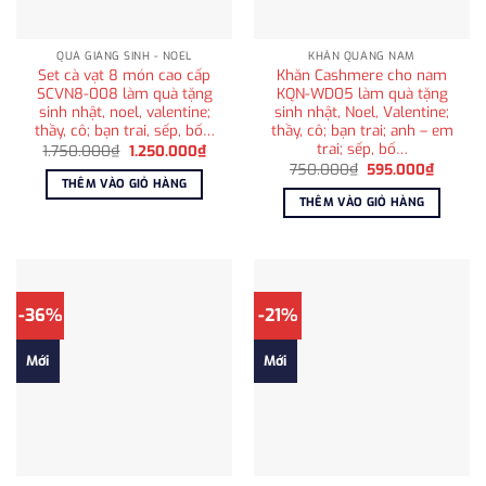
QUÀ GIÁNG SINH - NOEL
KHĂN QUÀNG NAM
Set cà vạt 8 món cao cấp
Khăn Cashmere cho nam
SCVN8-008 làm quà tặng
KQN-WD05 làm quà tặng
sinh nhật, noel, valentine;
sinh nhật, Noel, Valentine;
thầy, cô; bạn trai, sếp, bố…
thầy, cô; bạn trai; anh – em
trai; sếp, bố…
Giá
Giá
1.750.000
₫
1.250.000
₫
gốc
hiện
Giá
Giá
750.000
₫
595.000
₫
là:
tại
gốc
hiện
THÊM VÀO GIỎ HÀNG
1.750.000₫.
là:
là:
tại
THÊM VÀO GIỎ HÀNG
1.250.000₫.
750.000₫.
là:
595.00
-36%
-21%
Mới
Mới