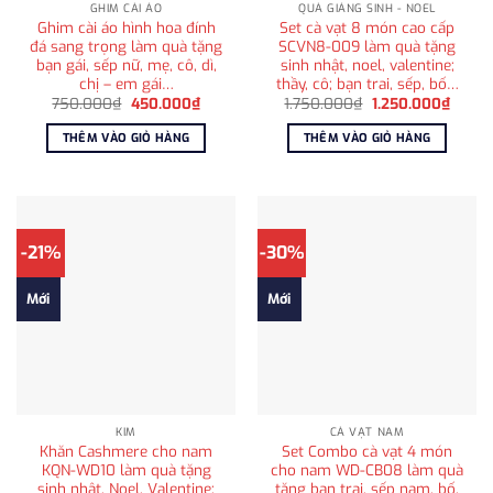
GHIM CÀI ÁO
QUÀ GIÁNG SINH - NOEL
Ghim cài áo hình hoa đính
Set cà vạt 8 món cao cấp
đá sang trọng làm quà tặng
SCVN8-009 làm quà tặng
bạn gái, sếp nữ, mẹ, cô, dì,
sinh nhật, noel, valentine;
chị – em gái…
thầy, cô; bạn trai, sếp, bố…
Giá
Giá
Giá
Giá
750.000
₫
450.000
₫
1.750.000
₫
1.250.000
₫
gốc
hiện
gốc
hiện
là:
tại
là:
tại
THÊM VÀO GIỎ HÀNG
THÊM VÀO GIỎ HÀNG
750.000₫.
là:
1.750.000₫.
là:
450.000₫.
1.250
-21%
-30%
Mới
Mới
KIM
CÀ VẠT NAM
Khăn Cashmere cho nam
Set Combo cà vạt 4 món
KQN-WD10 làm quà tặng
cho nam WD-CB08 làm quà
sinh nhật, Noel, Valentine;
tặng bạn trai, sếp nam, bố,