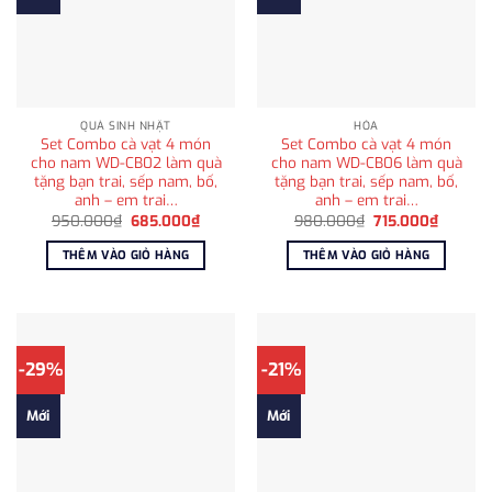
QUÀ SINH NHẬT
HỎA
Set Combo cà vạt 4 món
Set Combo cà vạt 4 món
cho nam WD-CB02 làm quà
cho nam WD-CB06 làm quà
tặng bạn trai, sếp nam, bố,
tặng bạn trai, sếp nam, bố,
anh – em trai…
anh – em trai…
Giá
Giá
Giá
Giá
950.000
₫
685.000
₫
980.000
₫
715.000
₫
gốc
hiện
gốc
hiện
là:
tại
là:
tại
THÊM VÀO GIỎ HÀNG
THÊM VÀO GIỎ HÀNG
950.000₫.
là:
980.000₫.
là:
685.000₫.
715.000
-29%
-21%
Mới
Mới