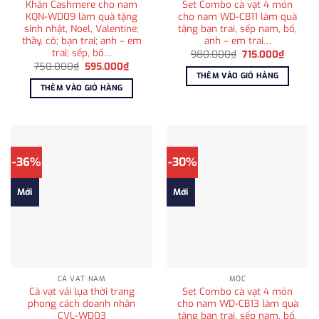
Khăn Cashmere cho nam
Set Combo cà vạt 4 món
KQN-WD09 làm quà tặng
cho nam WD-CB11 làm quà
sinh nhật, Noel, Valentine;
tặng bạn trai, sếp nam, bố,
thầy, cô; bạn trai; anh – em
anh – em trai…
trai; sếp, bố…
Giá
Giá
980.000
₫
715.000
₫
gốc
hiện
Giá
Giá
750.000
₫
595.000
₫
là:
tại
gốc
hiện
THÊM VÀO GIỎ HÀNG
980.000₫.
là:
là:
tại
THÊM VÀO GIỎ HÀNG
715.000
750.000₫.
là:
595.000₫.
-36%
-30%
Mới
Mới
CÀ VẠT NAM
MỘC
Cà vạt vải lụa thời trang
Set Combo cà vạt 4 món
phong cách doanh nhân
cho nam WD-CB13 làm quà
CVL-WD03
tặng bạn trai, sếp nam, bố,