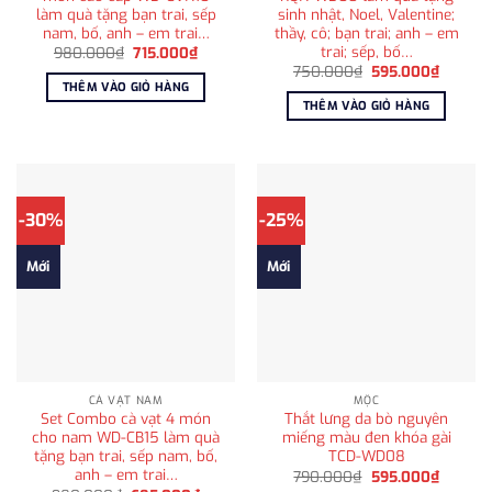
làm quà tặng bạn trai, sếp
sinh nhật, Noel, Valentine;
nam, bố, anh – em trai…
thầy, cô; bạn trai; anh – em
trai; sếp, bố…
Giá
Giá
980.000
₫
715.000
₫
gốc
hiện
Giá
Giá
750.000
₫
595.000
₫
là:
tại
gốc
hiện
THÊM VÀO GIỎ HÀNG
980.000₫.
là:
là:
tại
THÊM VÀO GIỎ HÀNG
715.000₫.
750.000₫.
là:
595.00
-30%
-25%
Mới
Mới
CÀ VẠT NAM
MỘC
Set Combo cà vạt 4 món
Thắt lưng da bò nguyên
cho nam WD-CB15 làm quà
miếng màu đen khóa gài
tặng bạn trai, sếp nam, bố,
TCD-WD08
anh – em trai…
Giá
Giá
790.000
₫
595.000
₫
gốc
hiện