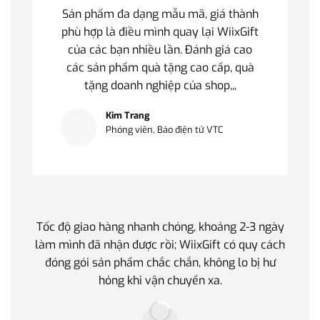
Sản phẩm đa dạng mẫu mã, giá thành
phù hợp là điều mình quay lại WiixGift
của các bạn nhiều lần. Đánh giá cao
các sản phẩm quà tặng cao cấp, quà
tặng doanh nghiệp của shop,,,
Kim Trang
Phóng viên, Báo điện tử VTC
Tốc độ giao hàng nhanh chóng, khoảng 2-3 ngày
Quà t
làm mình đã nhận được rồi; WiixGift có quy cách
quan 
đóng gói sản phẩm chắc chắn, không lo bị hư
thế 
hỏng khi vận chuyển xa.
làm q