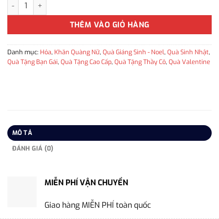
Khăn len Cashmere thời trang cao cấp cho nữ KLTT-WD002 số l
THÊM VÀO GIỎ HÀNG
Danh mục:
Hỏa
,
Khăn Quàng Nữ
,
Quà Giáng Sinh - Noel
,
Quà Sinh Nhật
,
Quà Tặng Bạn Gái
,
Quà Tặng Cao Cấp
,
Quà Tặng Thầy Cô
,
Quà Valentine
MÔ TẢ
ĐÁNH GIÁ (0)
MIỄN PHÍ VẬN CHUYỂN
Giao hàng MIỄN PHÍ toàn quốc