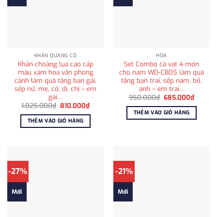
KHĂN QUÀNG CỔ
HỎA
Khăn choàng lụa cao cấp
Set Combo cà vạt 4 món
màu xám hoa văn phong
cho nam WD-CB05 làm quà
cảnh làm quà tặng bạn gái,
tặng bạn trai, sếp nam, bố,
sếp nữ, mẹ, cô, dì, chị – em
anh – em trai…
gái…
Giá
Giá
950.000
₫
685.000
₫
gốc
hiện
Giá
Giá
1.025.000
₫
810.000
₫
là:
tại
gốc
hiện
THÊM VÀO GIỎ HÀNG
950.000₫.
là:
là:
tại
THÊM VÀO GIỎ HÀNG
685.00
1.025.000₫.
là:
810.000₫.
-27%
-21%
Mới
Mới