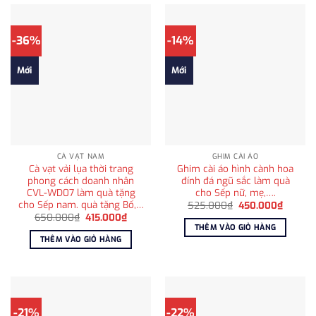
-36%
-14%
Mới
Mới
CÀ VẠT NAM
GHIM CÀI ÁO
Cà vạt vải lụa thời trang
Ghim cài áo hình cành hoa
phong cách doanh nhân
đính đá ngũ sắc làm quà
CVL-WD07 làm quà tặng
cho Sếp nữ, mẹ,….
cho Sếp nam. quà tặng Bố,…
Giá
Giá
525.000
₫
450.000
₫
gốc
hiện
Giá
Giá
650.000
₫
415.000
₫
là:
tại
gốc
hiện
THÊM VÀO GIỎ HÀNG
525.000₫.
là:
là:
tại
THÊM VÀO GIỎ HÀNG
450.00
650.000₫.
là:
415.000₫.
-21%
-22%