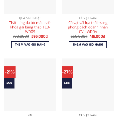
QUÀ SINH NHẬT
CÀ VẠT NAM
Thắt lưng da bò màu cafe
Cà vạt vải lụa thời trang
khóa gài bằng thép TLD-
phong cách doanh nhân
WD09
CVL-WD04
Giá
Giá
Giá
Giá
790.000
₫
595.000
₫
650.000
₫
415.000
₫
gốc
hiện
gốc
hiện
là:
tại
là:
tại
THÊM VÀO GIỎ HÀNG
THÊM VÀO GIỎ HÀNG
790.000₫.
là:
650.000₫.
là:
595.000₫.
415.000
-21%
-27%
Mới
Mới
KIM
CÀ VẠT NAM