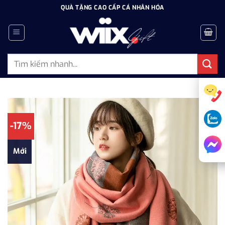
Bỏ
QUÀ TẶNG CAO CẤP CÁ NHÂN HÓA
qua
nội
dung
Tìm
kiếm:
-17%
Mới