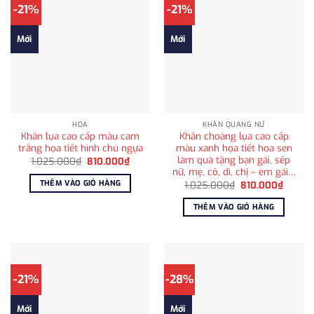
-21%
-21%
Mới
Mới
HỎA
KHĂN QUÀNG NỮ
Khăn lụa cao cấp màu cam
Khăn choàng lụa cao cấp
trắng họa tiết hình chú ngựa
màu xanh họa tiết hoa sen
làm quà tặng bạn gái, sếp
Giá
Giá
1.025.000
₫
810.000
₫
gốc
hiện
nữ, mẹ, cô, dì, chị – em gái…
là:
tại
THÊM VÀO GIỎ HÀNG
Giá
Giá
1.025.000
₫
810.000
₫
1.025.000₫.
là:
gốc
hiện
810.000₫.
là:
tại
THÊM VÀO GIỎ HÀNG
1.025.000₫.
là:
810.00
-21%
-28%
Mới
Mới