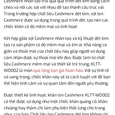
Cashmere nhân tạo trải qua quá trình dệt kim bằng cách
chéo và nối các sợi với nhau để tạo thành cấu trúc vải.
Trong trường hợp chất liệu Cashmere dệt kim, sợi len
Cashmere được sử dụng trong quá trình dệt, tạo nên các
chiếc khăn có độ mềm mại và linh hoạt.
Kết hợp giữa sợi Cashmere nhân tạo và kỹ thuật dệt kim
tạo ra sản phẩm có độ mềm mại và êm ái. Khả năng co
giãn và thoải mái của chất liệu này giúp người sử dụng
cảm nhận được sự thoải mái khi đeo. Được làm từ chất
liệu Cashmere mềm mại và thiết kế trẻ trung, KLTT-
WD002 là món
quà tặng bạn gái hoàn hảo
. Với sự tinh tế
và sang trọng, chiếc khăn này sẽ là cách tuyệt vời để bạn
thể hiện tình cảm và sự quan tâm đến người yêu thương.
Được thiết kế linh hoạt, khăn len Cashmere KLTT-WD002
có thể được sử dụng như một chiếc khăn quàng cổ, khăn
choàng hay thậm chí làm phụ kiện thắt lưng cho trang
phục của bạn. Chất liệu len Cashmere dệt kim không chỉ