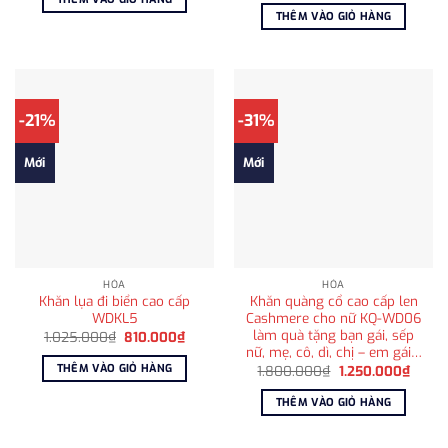
980.000₫.
là:
là:
tại
THÊM VÀO GIỎ HÀNG
715.000₫.
650.000₫.
là:
415.000
-21%
-31%
Mới
Mới
HỎA
HỎA
Khăn lụa đi biển cao cấp
Khăn quàng cổ cao cấp len
WDKL5
Cashmere cho nữ KQ-WD06
làm quà tặng bạn gái, sếp
Giá
Giá
1.025.000
₫
810.000
₫
gốc
hiện
nữ, mẹ, cô, dì, chị – em gái…
là:
tại
THÊM VÀO GIỎ HÀNG
Giá
Giá
1.800.000
₫
1.250.000
₫
1.025.000₫.
là:
gốc
hiện
810.000₫.
là:
tại
THÊM VÀO GIỎ HÀNG
1.800.000₫.
là:
1.250