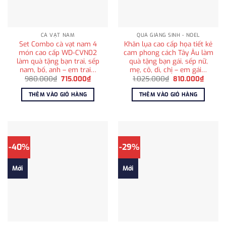
CÀ VẠT NAM
QUÀ GIÁNG SINH - NOEL
Set Combo cà vạt nam 4
Khăn lụa cao cấp họa tiết kẻ
món cao cấp WD-CVN02
cam phong cách Tây Âu làm
làm quà tặng bạn trai, sếp
quà tặng bạn gái, sếp nữ,
nam, bố, anh – em trai…
mẹ, cô, dì, chị – em gái…
Giá
Giá
Giá
Giá
980.000
₫
715.000
₫
1.025.000
₫
810.000
₫
gốc
hiện
gốc
hiện
là:
tại
là:
tại
THÊM VÀO GIỎ HÀNG
THÊM VÀO GIỎ HÀNG
980.000₫.
là:
1.025.000₫.
là:
715.000₫.
810.00
-40%
-29%
Mới
Mới