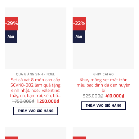
-29%
-22%
Mới
Mới
QUÀ GIÁNG SINH - NOEL
GHIM CÀI ÁO
Set cà vạt 8 món cao cấp
Khuy măng set mặt tròn
SCVN8-002 làm quà tặng
màu bạc đính đá đen huyền
sinh nhật, noel, valentine;
bí
thầy, cô; bạn trai, sếp, bố…
Giá
Giá
525.000
₫
410.000
₫
gốc
hiện
Giá
Giá
1.750.000
₫
1.250.000
₫
là:
tại
gốc
hiện
THÊM VÀO GIỎ HÀNG
525.000₫.
là:
là:
tại
THÊM VÀO GIỎ HÀNG
410.000
1.750.000₫.
là:
1.250.000₫.