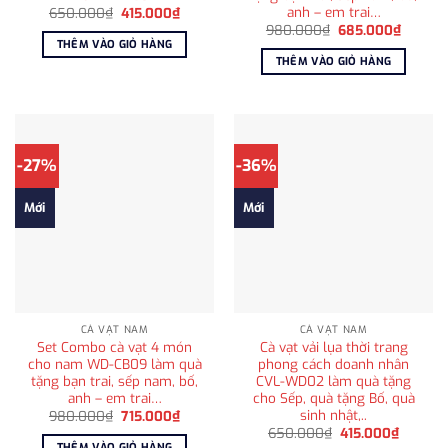
anh – em trai…
Giá
Giá
650.000
₫
415.000
₫
gốc
hiện
Giá
Giá
980.000
₫
685.000
₫
là:
tại
gốc
hiện
THÊM VÀO GIỎ HÀNG
650.000₫.
là:
là:
tại
THÊM VÀO GIỎ HÀNG
415.000₫.
980.000₫.
là:
685.00
-27%
-36%
Mới
Mới
CÀ VẠT NAM
CÀ VẠT NAM
Set Combo cà vạt 4 món
Cà vạt vải lụa thời trang
cho nam WD-CB09 làm quà
phong cách doanh nhân
tặng bạn trai, sếp nam, bố,
CVL-WD02 làm quà tặng
anh – em trai…
cho Sếp, quà tặng Bố, quà
sinh nhật,..
Giá
Giá
980.000
₫
715.000
₫
gốc
hiện
Giá
Giá
650.000
₫
415.000
₫
là:
tại
gốc
hiện
THÊM VÀO GIỎ HÀNG