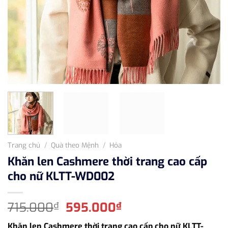
Trang chủ
/
Quà theo Mệnh
/
Hỏa
Khăn len Cashmere thời trang cao cấp
cho nữ KLTT-WD002
Giá
Giá
715.000
595.000
₫
₫
gốc
hiện
Khăn len Cashmere thời trang cao cấp cho nữ KLTT-