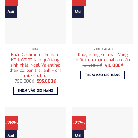
Mới
Mới
KIM
GHIM CÀI ÁO
Khăn Cashmere cho nam
Khuy măng set màu Vàng
KQN-WD02 làm quà tặng
mặt tròn khảm chai cao cấp
sinh nhật, Noel, Valentine;
Giá
Giá
525.000
₫
410.000
₫
gốc
hiện
thầy, cô; bạn trai; anh – em
là:
tại
trai; sếp, bố…
THÊM VÀO GIỎ HÀNG
525.000₫.
là:
Giá
Giá
750.000
₫
595.000
₫
410.000
gốc
hiện
là:
tại
THÊM VÀO GIỎ HÀNG
750.000₫.
là:
595.000₫.
-28%
-27%
Mới
Mới