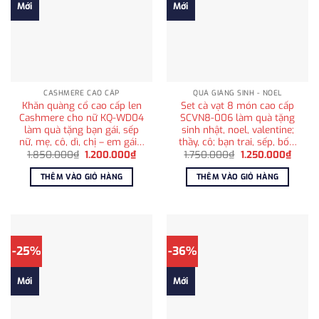
Mới
Mới
CASHMERE CAO CẤP
QUÀ GIÁNG SINH - NOEL
Khăn quàng cổ cao cấp len
Set cà vạt 8 món cao cấp
Cashmere cho nữ KQ-WD04
SCVN8-006 làm quà tặng
làm quà tặng bạn gái, sếp
sinh nhật, noel, valentine;
nữ, mẹ, cô, dì, chị – em gái…
thầy, cô; bạn trai, sếp, bố…
Giá
Giá
Giá
Giá
1.850.000
₫
1.200.000
₫
1.750.000
₫
1.250.000
₫
gốc
hiện
gốc
hiện
là:
tại
là:
tại
THÊM VÀO GIỎ HÀNG
THÊM VÀO GIỎ HÀNG
1.850.000₫.
là:
1.750.000₫.
là:
1.200.000₫.
1.250
-25%
-36%
Mới
Mới