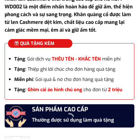
là:
tại
WD002 là một điểm nhấn hoàn hảo để giữ ấm, thể hiện
715.000₫.
là:
phong cách và sự sang trọng. Khăn quàng cổ được làm
595.000₫.
từ len Cashmere dệt kim, chất liệu cao cấp mang lại
cảm giác mềm mại, êm ái và giữ ấm tốt.
QUÀ TẶNG KÈM
Tặng
: Gói dịch vụ
THÊU TÊN - KHẮC TÊN
miễn phí
Tặng:
Thiệp ghi lời chúc cho đơn hàng quà tặng
Miễn phí:
Gói quà & nơ cho đơn hàng quà tặng
Tặng:
Ghim cài áo hình chú ong
cho đơn từ
2 triệu
SẢN PHẨM CAO CẤP
Thường được sử dụng làm quà tặng