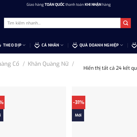
Giao hàng
TOÀN QUỐC
thanh toán
KHI NHẬN
hàng
Tìm
kiếm:
THEO DỊP
CÁ NHÂN
QUÀ DOANH NGHIỆP
uàng Cổ
/
Khăn Quàng Nữ
/
Hiển thị tất cả 24 kết q
1%
-31%
i
Mới