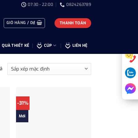
07:30 - 22:00
0824263789
GIỎ HÀNG /
0
₫
THANH TOÁN
QUÀ THIẾT KẾ
CÚP
LIÊN HỆ
uả
-31%
Mới