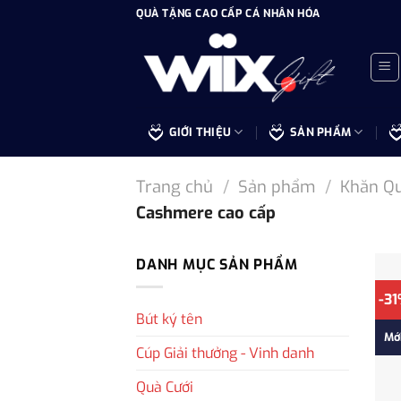
Bỏ
QUÀ TẶNG CAO CẤP CÁ NHÂN HÓA
qua
nội
dung
GIỚI THIỆU
SẢN PHẨM
Trang chủ
/
Sản phẩm
/
Khăn Q
Cashmere cao cấp
DANH MỤC SẢN PHẨM
-3
Bút ký tên
Mớ
Cúp Giải thưởng - Vinh danh
Quà Cưới