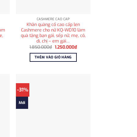
CASHMERE CAO CẤP
Khăn quàng cổ cao cấp len
làm
Cashmere cho nữ KQ-WD10 làm
e,
quà tặng bạn gái, sếp nữ, mẹ, cô,
dì, chị – em gái…
á
Giá
Giá
1.850.000
₫
1.250.000
₫
ện
gốc
hiện
i
là:
tại
THÊM VÀO GIỎ HÀNG
:
1.850.000₫.
là:
.250.000₫.
1.250.000₫.
-31%
Mới