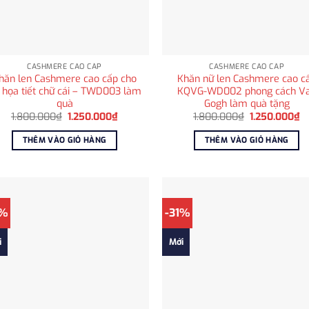
CASHMERE CAO CẤP
CASHMERE CAO CẤP
hăn len Cashmere cao cấp cho
Khăn nữ len Cashmere cao c
 họa tiết chữ cái – TWD003 làm
KQVG-WD002 phong cách V
quà
Gogh làm quà tặng
Giá
Giá
Giá
Gi
1.800.000
₫
1.250.000
₫
1.800.000
₫
1.250.000
₫
gốc
hiện
gốc
hi
là:
tại
là:
tạ
THÊM VÀO GIỎ HÀNG
THÊM VÀO GIỎ HÀNG
1.800.000₫.
là:
1.800.000₫.
là
1.250.000₫.
1
1%
-31%
i
Mới