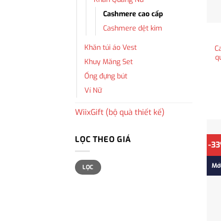
Cashmere cao cấp
Cashmere dệt kim
Khăn túi áo Vest
C
q
Khuy Măng Set
Ống đựng bút
Ví Nữ
WiixGift (bộ quà thiết kế)
LỌC THEO GIÁ
-3
Giá
Giá
Mớ
LỌC
tối
tối
thiểu
đa