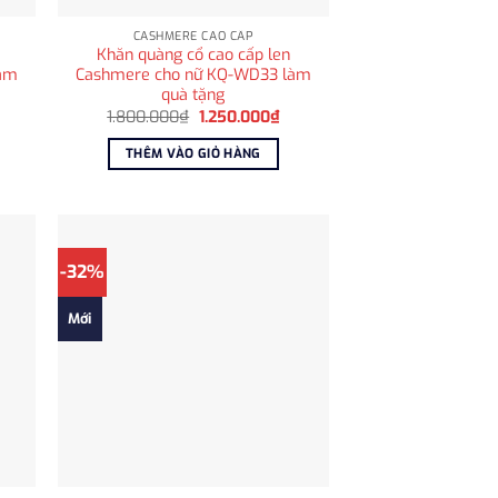
CASHMERE CAO CẤP
Khăn quàng cổ cao cấp len
làm
Cashmere cho nữ KQ-WD33 làm
quà tặng
á
Giá
Giá
1.800.000
₫
1.250.000
₫
ện
gốc
hiện
i
là:
tại
THÊM VÀO GIỎ HÀNG
:
1.800.000₫.
là:
.250.000₫.
1.250.000₫.
-32%
Mới