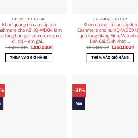
CASHMERE CAO CẤP
CASHMERE CAO CẤP
Khăn quàng cổ cao cấp len
Khăn quàng cổ cao cấp len
ashmere cho nữ KQ-WD04 làm
Cashmere cho nữ KQ-WD09 
uà tặng bạn gái, sếp nữ, mẹ, cô,
quà tặng Giáng Sinh, Valentin
dì, chị – em gái…
Bạn Gái, Sinh nhật,…
Giá
Giá
Giá
Gi
1.850.000
₫
1.200.000
₫
1.800.000
₫
1.250.000
₫
gốc
hiện
gốc
hi
là:
tại
là:
tạ
THÊM VÀO GIỎ HÀNG
THÊM VÀO GIỎ HÀNG
1.850.000₫.
là:
1.800.000₫.
là
1.200.000₫.
1
3%
-31%
i
Mới