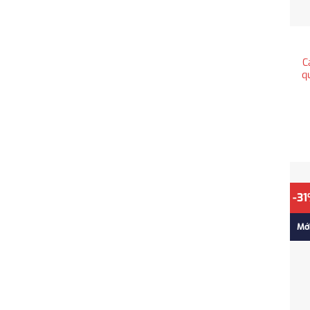
C
q
-3
Mớ