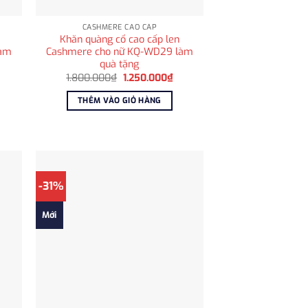
CASHMERE CAO CẤP
Khăn quàng cổ cao cấp len
làm
Cashmere cho nữ KQ-WD29 làm
quà tặng
á
Giá
Giá
1.800.000
₫
1.250.000
₫
ện
gốc
hiện
i
là:
tại
THÊM VÀO GIỎ HÀNG
:
1.800.000₫.
là:
.250.000₫.
1.250.000₫.
-31%
Mới