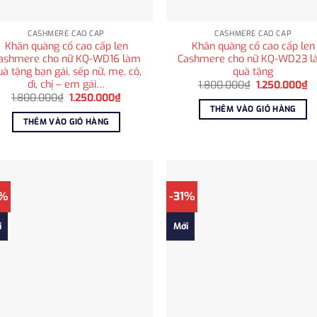
CASHMERE CAO CẤP
CASHMERE CAO CẤP
Khăn quàng cổ cao cấp len
Khăn quàng cổ cao cấp len
ashmere cho nữ KQ-WD16 làm
Cashmere cho nữ KQ-WD23 
uà tặng bạn gái, sếp nữ, mẹ, cô,
quà tặng
dì, chị – em gái…
Giá
Gi
1.800.000
₫
1.250.000
₫
gốc
hi
Giá
Giá
1.800.000
₫
1.250.000
₫
là:
tạ
gốc
hiện
THÊM VÀO GIỎ HÀNG
1.800.000₫.
là
là:
tại
THÊM VÀO GIỎ HÀNG
1
1.800.000₫.
là:
1.250.000₫.
1%
-31%
i
Mới