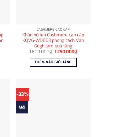
CASHMERE CAO CẤP
ấp
Khăn nữ len Cashmere cao cấp
an
KQVG-WD003 phong cách Van
Gogh làm quà tặng
á
Giá
Giá
1.800.000
₫
1.250.000
₫
ện
gốc
hiện
i
là:
tại
THÊM VÀO GIỎ HÀNG
:
1.800.000₫.
là:
.250.000₫.
1.250.000₫.
-33%
Mới