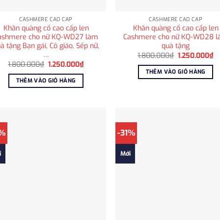
CASHMERE CAO CẤP
CASHMERE CAO CẤP
Khăn quàng cổ cao cấp len
Khăn quàng cổ cao cấp len
ashmere cho nữ KQ-WD27 làm
Cashmere cho nữ KQ-WD28 
à tặng Bạn gái, Cô giáo, Sếp nữ,
quà tặng
…
Giá
Gi
1.800.000
₫
1.250.000
₫
gốc
hi
Giá
Giá
1.800.000
₫
1.250.000
₫
là:
tạ
gốc
hiện
THÊM VÀO GIỎ HÀNG
1.800.000₫.
là
là:
tại
THÊM VÀO GIỎ HÀNG
1
1.800.000₫.
là:
1.250.000₫.
1%
-31%
i
Mới