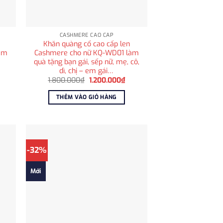
CASHMERE CAO CẤP
Khăn quàng cổ cao cấp len
àm
Cashmere cho nữ KQ-WD01 làm
quà tặng bạn gái, sếp nữ, mẹ, cô,
dì, chị – em gái…
á
ện
Giá
Giá
1.800.000
₫
1.200.000
₫
i
gốc
hiện
:
là:
tại
THÊM VÀO GIỎ HÀNG
.250.000₫.
1.800.000₫.
là:
1.200.000₫.
-32%
Mới