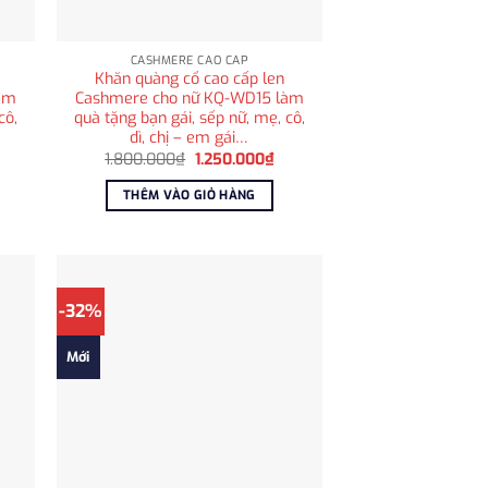
CASHMERE CAO CẤP
Khăn quàng cổ cao cấp len
àm
Cashmere cho nữ KQ-WD15 làm
cô,
quà tặng bạn gái, sếp nữ, mẹ, cô,
dì, chị – em gái…
á
Giá
Giá
1.800.000
₫
1.250.000
₫
ện
gốc
hiện
i
là:
tại
THÊM VÀO GIỎ HÀNG
:
1.800.000₫.
là:
.250.000₫.
1.250.000₫.
-32%
Mới