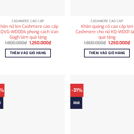
CASHMERE CAO CẤP
CASHMERE CAO CẤP
hăn nữ len Cashmere cao cấp
Khăn quàng cổ cao cấp len
KQVG-WD004 phong cách Van
Cashmere cho nữ KQ-WD01 l
Gogh làm quà tặng
quà tặng
Giá
Giá
Giá
Gi
1.800.000
₫
1.250.000
₫
1.800.000
₫
1.250.000
₫
gốc
hiện
gốc
hi
là:
tại
là:
tạ
THÊM VÀO GIỎ HÀNG
THÊM VÀO GIỎ HÀNG
1.800.000₫.
là:
1.800.000₫.
là
1.250.000₫.
1
5%
-31%
i
Mới