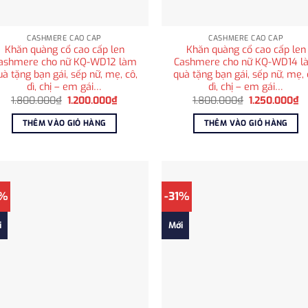
CASHMERE CAO CẤP
CASHMERE CAO CẤP
Khăn quàng cổ cao cấp len
Khăn quàng cổ cao cấp len
ashmere cho nữ KQ-WD12 làm
Cashmere cho nữ KQ-WD14 l
uà tặng bạn gái, sếp nữ, mẹ, cô,
quà tặng bạn gái, sếp nữ, mẹ, 
dì, chị – em gái…
dì, chị – em gái…
Giá
Giá
Giá
Gi
1.800.000
₫
1.200.000
₫
1.800.000
₫
1.250.000
₫
gốc
hiện
gốc
hi
là:
tại
là:
tạ
THÊM VÀO GIỎ HÀNG
THÊM VÀO GIỎ HÀNG
1.800.000₫.
là:
1.800.000₫.
là
1.200.000₫.
1
1%
-31%
i
Mới