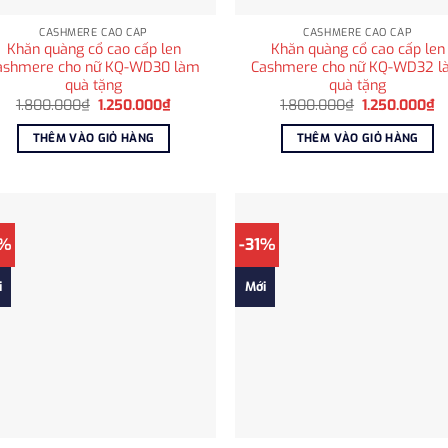
CASHMERE CAO CẤP
CASHMERE CAO CẤP
Khăn quàng cổ cao cấp len
Khăn quàng cổ cao cấp len
ashmere cho nữ KQ-WD30 làm
Cashmere cho nữ KQ-WD32 
quà tặng
quà tặng
Giá
Giá
Giá
Gi
1.800.000
₫
1.250.000
₫
1.800.000
₫
1.250.000
₫
gốc
hiện
gốc
hi
là:
tại
là:
tạ
THÊM VÀO GIỎ HÀNG
THÊM VÀO GIỎ HÀNG
1.800.000₫.
là:
1.800.000₫.
là
1.250.000₫.
1
1%
-31%
i
Mới