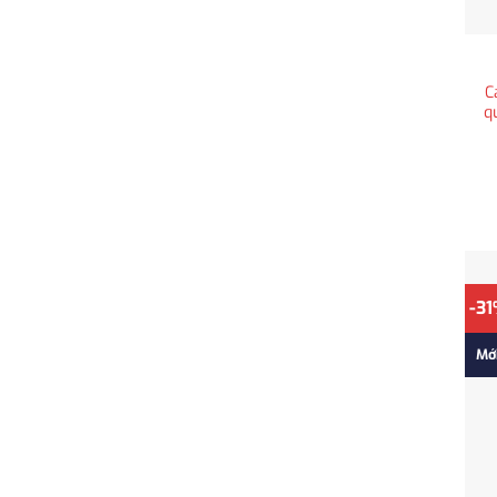
C
q
-3
Mớ