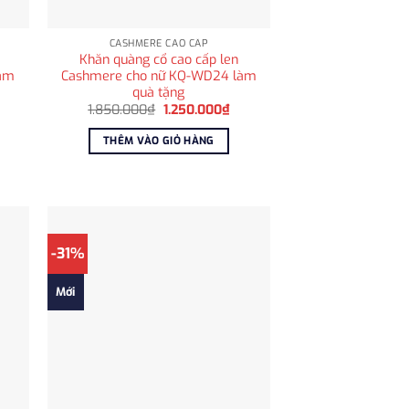
CASHMERE CAO CẤP
Khăn quàng cổ cao cấp len
làm
Cashmere cho nữ KQ-WD24 làm
quà tặng
á
Giá
Giá
1.850.000
₫
1.250.000
₫
ện
gốc
hiện
i
là:
tại
THÊM VÀO GIỎ HÀNG
:
1.850.000₫.
là:
.250.000₫.
1.250.000₫.
-31%
Mới