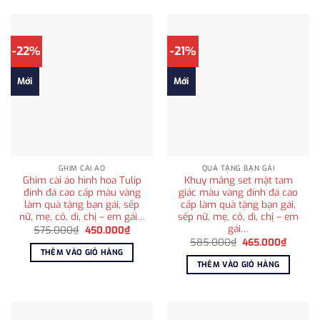
-22%
-21%
Mới
Mới
GHIM CÀI ÁO
QUÀ TẶNG BẠN GÁI
Ghim cài áo hình hoa Tulip
Khuy măng set mặt tam
đính đá cao cấp màu vàng
giác màu vàng đính đá cao
làm quà tặng bạn gái, sếp
cấp làm quà tặng bạn gái,
nữ, mẹ, cô, dì, chị – em gái…
sếp nữ, mẹ, cô, dì, chị – em
gái…
Giá
Giá
575.000
₫
450.000
₫
gốc
hiện
Giá
Giá
585.000
₫
465.000
₫
là:
tại
gốc
hiện
THÊM VÀO GIỎ HÀNG
575.000₫.
là:
là:
tại
THÊM VÀO GIỎ HÀNG
450.000₫.
585.000₫.
là:
465.00