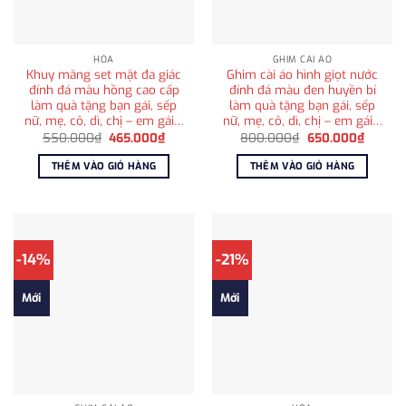
HỎA
GHIM CÀI ÁO
Khuy măng set mặt đa giác
Ghim cài áo hình giọt nước
đính đá màu hồng cao cấp
đính đá màu đen huyền bí
làm quà tặng bạn gái, sếp
làm quà tặng bạn gái, sếp
nữ, mẹ, cô, dì, chị – em gái…
nữ, mẹ, cô, dì, chị – em gái…
Giá
Giá
Giá
Giá
550.000
₫
465.000
₫
800.000
₫
650.000
₫
gốc
hiện
gốc
hiện
là:
tại
là:
tại
THÊM VÀO GIỎ HÀNG
THÊM VÀO GIỎ HÀNG
550.000₫.
là:
800.000₫.
là:
465.000₫.
650.00
-14%
-21%
Mới
Mới