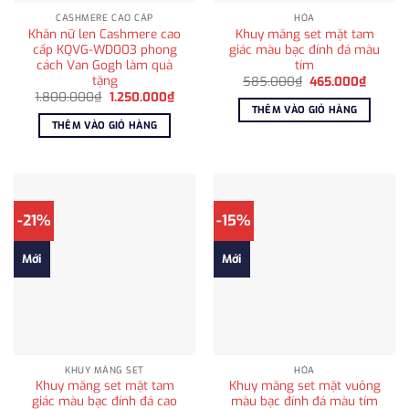
CASHMERE CAO CẤP
HỎA
Khăn nữ len Cashmere cao
Khuy măng set mặt tam
cấp KQVG-WD003 phong
giác màu bạc đính đá màu
cách Van Gogh làm quà
tím
tặng
Giá
Giá
585.000
₫
465.000
₫
gốc
hiện
Giá
Giá
1.800.000
₫
1.250.000
₫
là:
tại
gốc
hiện
THÊM VÀO GIỎ HÀNG
585.000₫.
là:
là:
tại
THÊM VÀO GIỎ HÀNG
465.00
1.800.000₫.
là:
1.250.000₫.
-21%
-15%
Mới
Mới
KHUY MĂNG SET
HỎA
Khuy măng set mặt tam
Khuy măng set mặt vuông
giác màu bạc đính đá cao
màu bạc đính đá màu tím