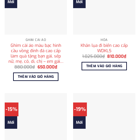
Mới
Mới
GHIM CÀI ÁO
HỎA
Ghim cài áo màu bạc hình
Khăn lụa đi biển cao cấp
cầu vồng đính đá cao cấp
WDKL5
làm quà tặng bạn gái, sếp
Giá
Giá
1.025.000
₫
810.000
₫
gốc
hiện
nữ, mẹ, cô, dì, chị – em gái…
là:
tại
THÊM VÀO GIỎ HÀNG
Giá
Giá
880.000
₫
650.000
₫
1.025.000₫.
là:
gốc
hiện
810.00
là:
tại
THÊM VÀO GIỎ HÀNG
880.000₫.
là:
650.000₫.
-15%
-19%
Mới
Mới