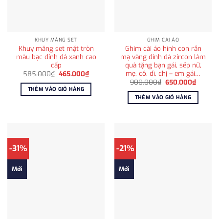
KHUY MĂNG SET
GHIM CÀI ÁO
Khuy măng set mặt tròn
Ghim cài áo hình con rắn
màu bạc đính đá xanh cao
mạ vàng đính đá zircon làm
cấp
quà tặng bạn gái, sếp nữ,
mẹ, cô, dì, chị – em gái…
Giá
Giá
585.000
₫
465.000
₫
gốc
hiện
Giá
Giá
900.000
₫
650.000
₫
là:
tại
gốc
hiện
THÊM VÀO GIỎ HÀNG
585.000₫.
là:
là:
tại
THÊM VÀO GIỎ HÀNG
465.000₫.
900.000₫.
là:
650.00
-31%
-21%
Mới
Mới