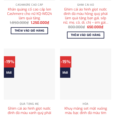
CASHMERE CAO CẤP
GHIM CÀI ÁO
Khăn quàng cổ cao cấp len
Ghim cài áo hình giọt nước
Cashmere cho nữ KQ-WD24
đính đá màu hồng quý phái
làm quà tặng
làm quà tặng bạn gái, sếp
nữ, mẹ, cô, dì, chị – em gái…
Giá
Giá
1.850.000
₫
1.250.000
₫
gốc
hiện
Giá
Giá
800.000
₫
650.000
₫
là:
tại
gốc
hiện
THÊM VÀO GIỎ HÀNG
1.850.000₫.
là:
là:
tại
THÊM VÀO GIỎ HÀNG
1.250.000₫.
800.000₫.
là:
650.00
-19%
-15%
Mới
Mới
QUÀ TẶNG MẸ
HỎA
Ghim cài áo hình giọt nước
Khuy măng set mặt vuông
đính đá màu xanh quý phái
màu bạc đính đá màu tím