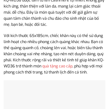
KQ-WD36 được làm từ len Cashmere tự nhiên, không gây
kích ứng, thân thiện với làn da, mang lại cảm giác thoải
mái, dễ chịu. Đây là món quà tuyệt vời để gửi gắm sự
quan tâm chân thành và chu đáo cho sinh nhật của bố
mẹ, bạn bè, hoặc đối tác.
Với kích thước 65x185cm, chiếc khăn này có thể sử dụng
linh hoạt cho nhiều phong cách quàng khác nhau. Bạn có
thể quàng quanh cổ, choàng lên vai, hoặc biến tấu thành
khăn choàng vai nhẹ nhàng, tạo nên nét duyên dáng, quý
phái. Kích thước rộng rãi và thiết kế tinh tế giúp khăn KQ-
WD36 trở thành món
quà tặng cao cấp
, phù hợp với mọi
phong cách thời trang, từ thanh lịch đến cá tính.