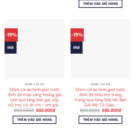
là:
tại
THÊM VÀO GIỎ HÀNG
1.800.000₫.
là:
1.250
-19%
-19%
Mới
Mới
GHIM CÀI ÁO
GHIM CÀI ÁO
Ghim cài áo hình giọt nước
Ghim cài áo hình giọt nước
đính đá màu vàng hoàng gia
đính đá màu tím trang
làm quà tặng bạn gái, sếp
trọng quà tặng Sếp Nữ, Bạn
nữ, mẹ, cô, dì, chị – em gái…
Gái, Mẹ, Cô Giáo,..
Giá
Giá
Giá
Giá
800.000
₫
650.000
₫
800.000
₫
650.000
₫
gốc
hiện
gốc
hiện
là:
tại
là:
tại
THÊM VÀO GIỎ HÀNG
THÊM VÀO GIỎ HÀNG
800.000₫.
là:
800.000₫.
là:
650.000₫.
650.00