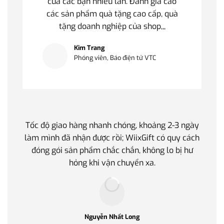
của các bạn nhiều lần. Đánh giá cao
các sản phẩm quà tặng cao cấp, quà
tặng doanh nghiệp của shop,,,
Kim Trang
Phóng viên, Báo điện tử VTC
Tốc độ giao hàng nhanh chóng, khoảng 2-3 ngày
Quà t
làm mình đã nhận được rồi; WiixGift có quy cách
quan 
đóng gói sản phẩm chắc chắn, không lo bị hư
thế 
hỏng khi vận chuyển xa.
làm q
Nguyễn Nhất Long