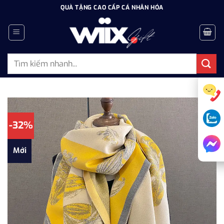
Bỏ
QUÀ TẶNG CAO CẤP CÁ NHÂN HÓA
qua
nội
dung
Tìm
kiếm:
-32%
Mới