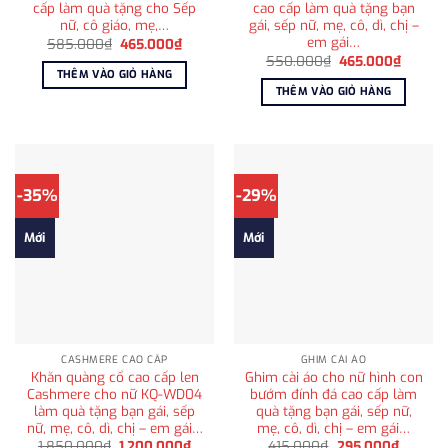
cấp làm quà tặng cho Sếp
cao cấp làm quà tặng bạn
nữ, cô giáo, mẹ,…
gái, sếp nữ, mẹ, cô, dì, chị –
em gái…
Giá
Giá
585.000
₫
465.000
₫
gốc
hiện
Giá
Giá
550.000
₫
465.000
₫
là:
tại
gốc
hiện
THÊM VÀO GIỎ HÀNG
585.000₫.
là:
là:
tại
THÊM VÀO GIỎ HÀNG
465.000₫.
550.000₫.
là:
465.00
-35%
-29%
Mới
Mới
CASHMERE CAO CẤP
GHIM CÀI ÁO
Khăn quàng cổ cao cấp len
Ghim cài áo cho nữ hình con
Cashmere cho nữ KQ-WD04
bướm đính đá cao cấp làm
làm quà tặng bạn gái, sếp
quà tặng bạn gái, sếp nữ,
nữ, mẹ, cô, dì, chị – em gái…
mẹ, cô, dì, chị – em gái…
Giá
Giá
Giá
Giá
1.850.000
₫
1.200.000
₫
415.000
₫
295.000
₫