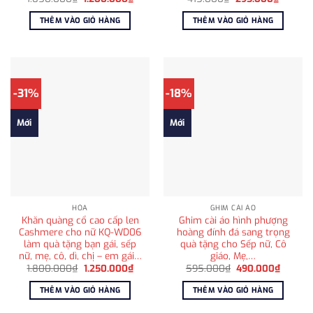
gốc
hiện
gốc
hiện
là:
tại
là:
tại
THÊM VÀO GIỎ HÀNG
THÊM VÀO GIỎ HÀNG
1.850.000₫.
là:
415.000₫.
là:
1.200.000₫.
295.00
-31%
-18%
Mới
Mới
HỎA
GHIM CÀI ÁO
Khăn quàng cổ cao cấp len
Ghim cài áo hình phượng
Cashmere cho nữ KQ-WD06
hoàng đính đá sang trọng
làm quà tặng bạn gái, sếp
quà tặng cho Sếp nữ, Cô
nữ, mẹ, cô, dì, chị – em gái…
giáo, Mẹ,…
Giá
Giá
Giá
Giá
1.800.000
₫
1.250.000
₫
595.000
₫
490.000
₫
gốc
hiện
gốc
hiện
là:
tại
là:
tại
THÊM VÀO GIỎ HÀNG
THÊM VÀO GIỎ HÀNG
1.800.000₫.
là:
595.000₫.
là:
1.250.000₫.
490.00