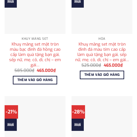
Mới
Mới
KHUY MĂNG SET
HỎA
Khuy măng set mặt tròn
Khuy măng set mặt tròn
màu bạc đính đá hồng cao
đính đá màu tím cao cấp
cấp làm quà tặng bạn gái,
làm quà tặng bạn gái, sếp
sếp nữ, mẹ, cô, dì, chị – em
nữ, mẹ, cô, dì, chị – em gái…
gái…
Giá
Giá
525.000
₫
465.000
₫
gốc
hiện
Giá
Giá
585.000
₫
465.000
₫
là:
tại
gốc
hiện
THÊM VÀO GIỎ HÀNG
525.000₫.
là:
là:
tại
THÊM VÀO GIỎ HÀNG
465.00
585.000₫.
là:
465.000₫.
-21%
-28%
Mới
Mới