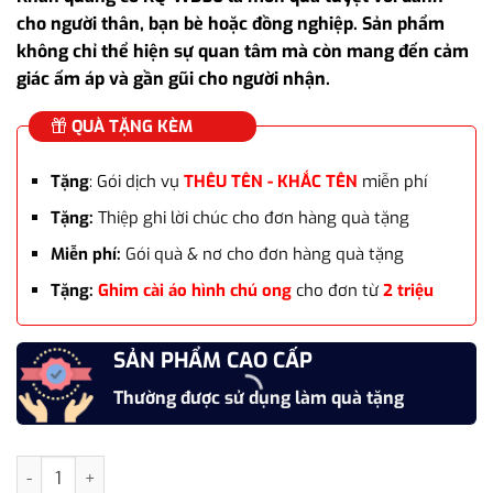
là:
tại
cho người thân, bạn bè hoặc đồng nghiệp. Sản phẩm
1.850.000₫.
là:
không chỉ thể hiện sự quan tâm mà còn mang đến cảm
1.250.000₫.
giác ấm áp và gần gũi cho người nhận.
QUÀ TẶNG KÈM
Tặng
: Gói dịch vụ
THÊU TÊN - KHẮC TÊN
miễn phí
Tặng:
Thiệp ghi lời chúc cho đơn hàng quà tặng
Miễn phí:
Gói quà & nơ cho đơn hàng quà tặng
Tặng:
Ghim cài áo hình chú ong
cho đơn từ
2 triệu
SẢN PHẨM CAO CẤP
Thường được sử dụng làm quà tặng
Khăn quàng cổ cao cấp len Cashmere cho nữ KQ-WD36 làm quà 