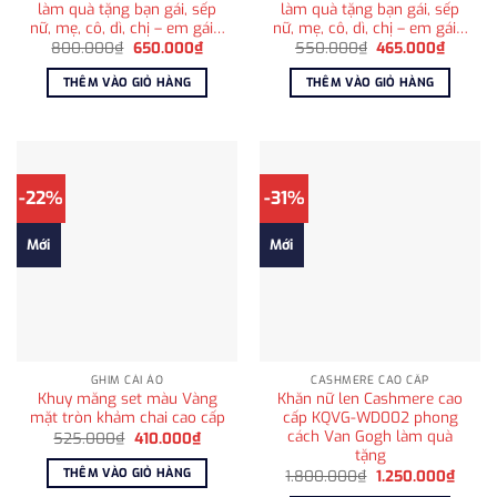
làm quà tặng bạn gái, sếp
làm quà tặng bạn gái, sếp
nữ, mẹ, cô, dì, chị – em gái…
nữ, mẹ, cô, dì, chị – em gái…
Giá
Giá
Giá
Giá
800.000
₫
650.000
₫
550.000
₫
465.000
₫
gốc
hiện
gốc
hiện
là:
tại
là:
tại
THÊM VÀO GIỎ HÀNG
THÊM VÀO GIỎ HÀNG
800.000₫.
là:
550.000₫.
là:
650.000₫.
465.00
-22%
-31%
Mới
Mới
GHIM CÀI ÁO
CASHMERE CAO CẤP
Khuy măng set màu Vàng
Khăn nữ len Cashmere cao
mặt tròn khảm chai cao cấp
cấp KQVG-WD002 phong
cách Van Gogh làm quà
Giá
Giá
525.000
₫
410.000
₫
gốc
hiện
tặng
là:
tại
THÊM VÀO GIỎ HÀNG
Giá
Giá
1.800.000
₫
1.250.000
₫
525.000₫.
là:
gốc
hiện
410.000₫.