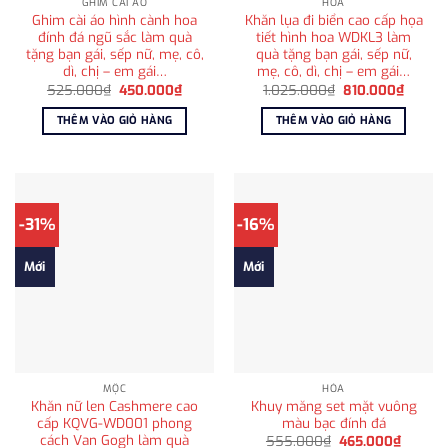
GHIM CÀI ÁO
HỎA
Ghim cài áo hình cành hoa
Khăn lụa đi biển cao cấp họa
đính đá ngũ sắc làm quà
tiết hình hoa WDKL3 làm
tặng bạn gái, sếp nữ, mẹ, cô,
quà tặng bạn gái, sếp nữ,
dì, chị – em gái…
mẹ, cô, dì, chị – em gái…
Giá
Giá
Giá
Giá
525.000
₫
450.000
₫
1.025.000
₫
810.000
₫
gốc
hiện
gốc
hiện
là:
tại
là:
tại
THÊM VÀO GIỎ HÀNG
THÊM VÀO GIỎ HÀNG
525.000₫.
là:
1.025.000₫.
là:
450.000₫.
810.00
-31%
-16%
Mới
Mới
MỘC
HỎA
Khăn nữ len Cashmere cao
Khuy măng set mặt vuông
cấp KQVG-WD001 phong
màu bạc đính đá
cách Van Gogh làm quà
Giá
Giá
555.000
₫
465.000
₫