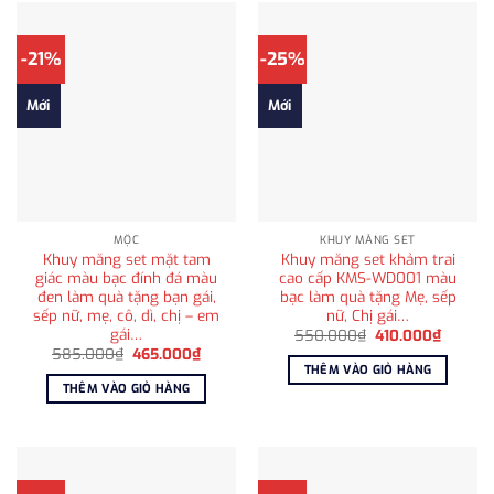
-21%
-25%
Mới
Mới
MỘC
KHUY MĂNG SET
Khuy măng set mặt tam
Khuy măng set khảm trai
giác màu bạc đính đá màu
cao cấp KMS-WD001 màu
đen làm quà tặng bạn gái,
bạc làm quà tặng Mẹ, sếp
sếp nữ, mẹ, cô, dì, chị – em
nữ, Chị gái…
gái…
Giá
Giá
550.000
₫
410.000
₫
gốc
hiện
Giá
Giá
585.000
₫
465.000
₫
là:
tại
gốc
hiện
THÊM VÀO GIỎ HÀNG
550.000₫.
là:
là:
tại
THÊM VÀO GIỎ HÀNG
410.00
585.000₫.
là:
465.000₫.