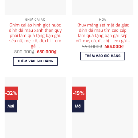
GHIM CÀI ÁO
HỎA
Ghim cài áo hình giọt nước
Khuy măng set mặt đa giác
đính đá màu xanh than quý
đính đá màu tím cao cấp
phái làm quà tặng bạn gái,
làm quà tặng bạn gái, sếp
sếp nữ, mẹ, cô, dì, chị – em
nữ, mẹ, cô, dì, chị – em gái…
gái…
Giá
Giá
550.000
₫
465.000
₫
gốc
hiện
Giá
Giá
800.000
₫
650.000
₫
là:
tại
gốc
hiện
THÊM VÀO GIỎ HÀNG
550.000₫.
là:
là:
tại
THÊM VÀO GIỎ HÀNG
465.00
800.000₫.
là:
650.000₫.
-32%
-19%
Mới
Mới