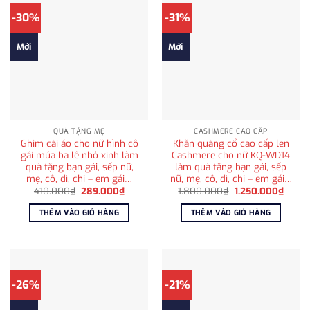
-30%
-31%
Mới
Mới
QUÀ TẶNG MẸ
CASHMERE CAO CẤP
Ghim cài áo cho nữ hình cô
Khăn quàng cổ cao cấp len
gái múa ba lê nhỏ xinh làm
Cashmere cho nữ KQ-WD14
quà tặng bạn gái, sếp nữ,
làm quà tặng bạn gái, sếp
mẹ, cô, dì, chị – em gái…
nữ, mẹ, cô, dì, chị – em gái…
Giá
Giá
Giá
Giá
410.000
₫
289.000
₫
1.800.000
₫
1.250.000
₫
gốc
hiện
gốc
hiện
là:
tại
là:
tại
THÊM VÀO GIỎ HÀNG
THÊM VÀO GIỎ HÀNG
410.000₫.
là:
1.800.000₫.
là:
289.000₫.
1.250
-26%
-21%