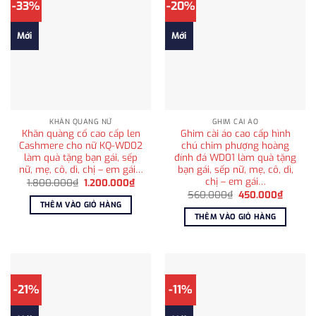
-33%
-20%
Mới
Mới
KHĂN QUÀNG NỮ
GHIM CÀI ÁO
Khăn quàng cổ cao cấp len
Ghim cài áo cao cấp hình
Cashmere cho nữ KQ-WD02
chú chim phượng hoàng
làm quà tặng bạn gái, sếp
đính đá WD01 làm quà tặng
nữ, mẹ, cô, dì, chị – em gái…
bạn gái, sếp nữ, mẹ, cô, dì,
chị – em gái…
Giá
Giá
1.800.000
₫
1.200.000
₫
gốc
hiện
Giá
Giá
560.000
₫
450.000
₫
là:
tại
gốc
hiện
THÊM VÀO GIỎ HÀNG
1.800.000₫.
là:
là:
tại
THÊM VÀO GIỎ HÀNG
1.200.000₫.
560.000₫.
là:
450.00
-21%
-11%