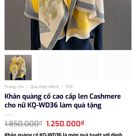
Trang chủ
/
Quà theo Mệnh
/
Thổ
Khăn quàng cổ cao cấp len Cashmere
cho nữ KQ-WD36 làm quà tặng
Giá
Giá
1.850.000
1.250.000
₫
₫
gốc
hiện
Khăn quàng cổ KQ-WD36 là món quà tuyệt vời dành