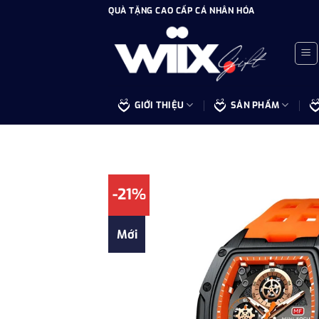
Bỏ
QUÀ TẶNG CAO CẤP CÁ NHÂN HÓA
qua
nội
dung
GIỚI THIỆU
SẢN PHẨM
-21%
Mới