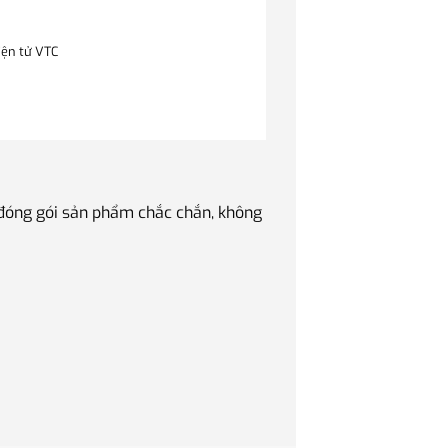
iện tử VTC
 đóng gói sản phẩm chắc chắn, không
Quà tặng Sếp luôn là v
phẩm