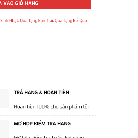
M VÀO GIỎ HÀNG
 Sinh Nhật
,
Quà Tặng Bạn Trai
,
Quà Tặng Bố
,
Quà
TRẢ HÀNG & HOÀN TIỀN
Hoàn tiền 100% cho sản phẩm lỗi
MỞ HỘP KIỂM TRA HÀNG
Mở hộp kiểm tra trước khi nhận