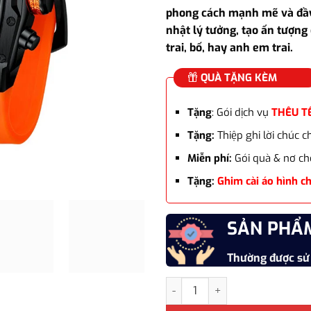
là:
phong cách mạnh mẽ và đầy 
3.300
nhật lý tưởng, tạo ấn tượng 
trai, bố, hay anh em trai.
QUÀ TẶNG KÈM
Tặng
: Gói dịch vụ
THÊU T
Tặng:
Thiệp ghi lời chúc 
Miễn phí:
Gói quà & nơ ch
Tặng:
Ghim cài áo hình c
SẢN PHẨ
Thường được sử
Đồng hồ Nam cao cấp Mini Focu