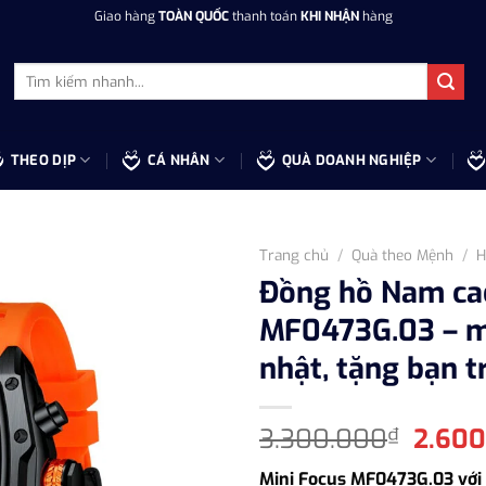
Giao hàng
TOÀN QUỐC
thanh toán
KHI NHẬN
hàng
Tìm
kiếm:
THEO DỊP
CÁ NHÂN
QUÀ DOANH NGHIỆP
Trang chủ
/
Quà theo Mệnh
/
H
Đồng hồ Nam cao
MF0473G.03 – m
nhật, tặng bạn t
Giá
3.300.000
2.60
₫
gốc
Mini Focus MF0473G.03 với 