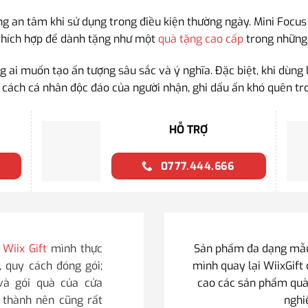
g an tâm khi sử dụng trong điều kiện thường ngày. Mini Focu
 thích hợp để dành tặng như một
quà tặng cao cấp
trong những 
g ai muốn tạo ấn tượng sâu sắc và ý nghĩa. Đặc biệt, khi dùn
 cách cá nhân độc đáo của người nhận, ghi dấu ấn khó quên tro
HỖ TRỢ
0777.444.666
i
Wiix Gift
mình thực
Sản phẩm đa dạng mẫu 
, quy cách đóng gói;
mình quay lại WiixGift 
 và gói quà của cửa
cao các sản phẩm quà
i thành nên cũng rất
nghi