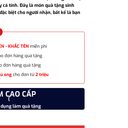
tại
cá tính. Đây là món quà tặng sinh
.000₫.
là:
đặc biệt cho người nhận, bất kể là bạn
2.600.000₫.
ÊN - KHẮC TÊN
miễn phí
cho đơn hàng quà tặng
o đơn hàng quà tặng
hú ong
cho đơn từ
2 triệu
M CAO CẤP
CHẤT
 dụng làm quà tặng
Vật liệu
s MF0473G.03 - màu cam làm quà sinh nhật, tặng bạn trai; bố, an