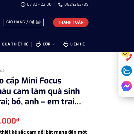
07:30 - 22:00
0824263789
GIỎ HÀNG /
0
₫
THANH TOÁN
QUÀ THIẾT KẾ
CÚP
LIÊN HỆ
ỏa
 cấp Mini Focus
àu cam làm quà sinh
rai; bố, anh – em trai…
Giá
0.000
₫
hiện
thiết kế sắc cam nổi bật mang đến một