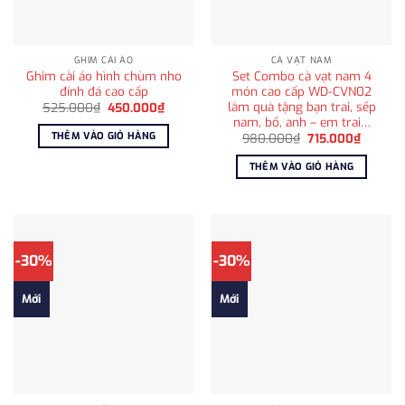
GHIM CÀI ÁO
CÀ VẠT NAM
Ghim cài áo hình chùm nho
Set Combo cà vạt nam 4
đính đá cao cấp
món cao cấp WD-CVN02
làm quà tặng bạn trai, sếp
Giá
Giá
525.000
₫
450.000
₫
gốc
hiện
nam, bố, anh – em trai…
là:
tại
THÊM VÀO GIỎ HÀNG
Giá
Giá
980.000
₫
715.000
₫
525.000₫.
là:
gốc
hiện
450.000₫.
là:
tại
THÊM VÀO GIỎ HÀNG
980.000₫.
là:
715.000
-30%
-30%
Mới
Mới