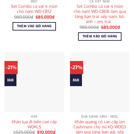
MỘC
CÀ VẠT NAM
Set Combo cà vạt 4 món
Set Combo cà vạt 4 món
cho nam WD-CB12
cho nam WD-CB08 làm quà
tặng bạn trai, sếp nam, bố,
Giá
Giá
980.000
₫
685.000
₫
gốc
hiện
anh – em trai…
là:
tại
THÊM VÀO GIỎ HÀNG
Giá
Giá
980.000
₫
685.000
₫
980.000₫.
là:
gốc
hiện
685.000₫.
là:
tại
THÊM VÀO GIỎ HÀNG
980.000₫.
là:
685.00
-21%
-27%
Mới
Mới
HỎA
QUÀ GIÁNG SINH - NOEL
Khăn lụa đi biển cao cấp
Khăn quàng cổ cao cấp len
WDKL5
Cashmere cho nữ KQ-WD03
làm quà tặng bạn gái, sếp
Giá
Giá
1.025.000
₫
810.000
₫