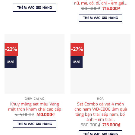
gốc
hiện
nữ, mẹ, cô, dì, chị – em gái…
là:
tại
THÊM VÀO GIỎ HÀNG
Giá
Giá
980.000
₫
715.000
₫
1.025.000₫.
là:
gốc
hiện
810.000₫.
là:
tại
THÊM VÀO GIỎ HÀNG
980.000₫.
là:
715.000
-22%
-27%
Mới
Mới
GHIM CÀI ÁO
HỎA
Khuy măng set màu Vàng
Set Combo cà vạt 4 món
mặt tròn khảm chai cao cấp
cho nam WD-CB06 làm quà
tặng bạn trai, sếp nam, bố,
Giá
Giá
525.000
₫
410.000
₫
gốc
hiện
anh – em trai…
là:
tại
THÊM VÀO GIỎ HÀNG
Giá
Giá
980.000
₫
715.000
₫
525.000₫.
là:
gốc
hiện
410.000₫.
là:
tại
THÊM VÀO GIỎ HÀNG