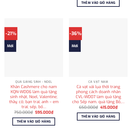
là:
tại
THÊM VÀO GIỎ HÀNG
750.000₫.
là:
595.00
-21%
-36%
Mới
Mới
QUÀ GIÁNG SINH - NOEL
CÀ VẠT NAM
Khăn Cashmere cho nam
Cà vạt vải lụa thời trang
KQN-WD06 làm quà tặng
phong cách doanh nhân
sinh nhật, Noel, Valentine;
CVL-WD07 làm quà tặng
thầy, cô; bạn trai; anh – em
cho Sếp nam. quà tặng Bố,…
trai; sếp, bố…
Giá
Giá
650.000
₫
415.000
₫
gốc
hiện
Giá
Giá
750.000
₫
595.000
₫
là:
tại
gốc
hiện
THÊM VÀO GIỎ HÀNG
650.000₫.
là:
là:
tại
THÊM VÀO GIỎ HÀNG
415.000
750.000₫.
là:
595.000₫.