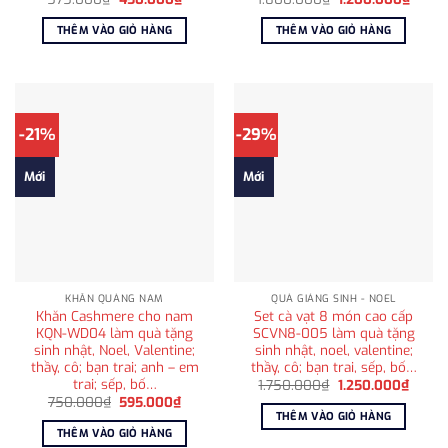
gốc
hiện
gốc
hiện
là:
tại
là:
tại
THÊM VÀO GIỎ HÀNG
THÊM VÀO GIỎ HÀNG
575.000₫.
là:
1.800.000₫.
là:
450.000₫.
1.200
-21%
-29%
Mới
Mới
KHĂN QUÀNG NAM
QUÀ GIÁNG SINH - NOEL
Khăn Cashmere cho nam
Set cà vạt 8 món cao cấp
KQN-WD04 làm quà tặng
SCVN8-005 làm quà tặng
sinh nhật, Noel, Valentine;
sinh nhật, noel, valentine;
thầy, cô; bạn trai; anh – em
thầy, cô; bạn trai, sếp, bố…
trai; sếp, bố…
Giá
Giá
1.750.000
₫
1.250.000
₫
gốc
hiện
Giá
Giá
750.000
₫
595.000
₫
là:
tại
gốc
hiện
THÊM VÀO GIỎ HÀNG
1.750.000₫.
là:
là:
tại
THÊM VÀO GIỎ HÀNG
1.250
750.000₫.
là: