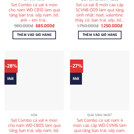
Set Combo cà vạt 4 món
Set cà vạt 8 món cao cấp
cho nam WD-CB10 làm quà
SCVN8-009 làm quà tặng
tặng bạn trai, sếp nam, bố,
sinh nhật, noel, valentine;
anh – em trai…
thầy, cô; bạn trai, sếp, bố…
Giá
Giá
Giá
Giá
980.000
₫
685.000
₫
1.750.000
₫
1.250.000
₫
gốc
hiện
gốc
hiện
là:
tại
là:
tại
THÊM VÀO GIỎ HÀNG
THÊM VÀO GIỎ HÀNG
980.000₫.
là:
1.750.000₫.
là:
685.000₫.
1.250
-28%
-27%
Mới
Mới
HỎA
QUÀ SINH NHẬT
Set Combo cà vạt 4 món
Set Combo cà vạt nam 4
cho nam WD-CB05 làm quà
món cao cấp WD-CVN16 làm
tặng bạn trai, sếp nam, bố,
quà tặng bạn trai, sếp nam,