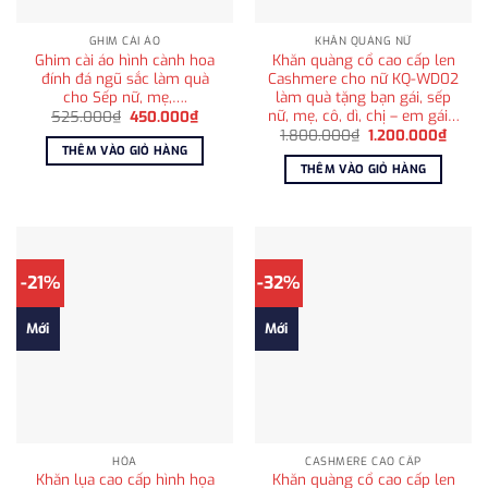
GHIM CÀI ÁO
KHĂN QUÀNG NỮ
Ghim cài áo hình cành hoa
Khăn quàng cổ cao cấp len
đính đá ngũ sắc làm quà
Cashmere cho nữ KQ-WD02
cho Sếp nữ, mẹ,….
làm quà tặng bạn gái, sếp
nữ, mẹ, cô, dì, chị – em gái…
Giá
Giá
525.000
₫
450.000
₫
gốc
hiện
Giá
Giá
1.800.000
₫
1.200.000
₫
là:
tại
gốc
hiện
THÊM VÀO GIỎ HÀNG
525.000₫.
là:
là:
tại
THÊM VÀO GIỎ HÀNG
450.000₫.
1.800.000₫.
là:
1.200
-21%
-32%
Mới
Mới
HỎA
CASHMERE CAO CẤP
Khăn lụa cao cấp hình họa
Khăn quàng cổ cao cấp len