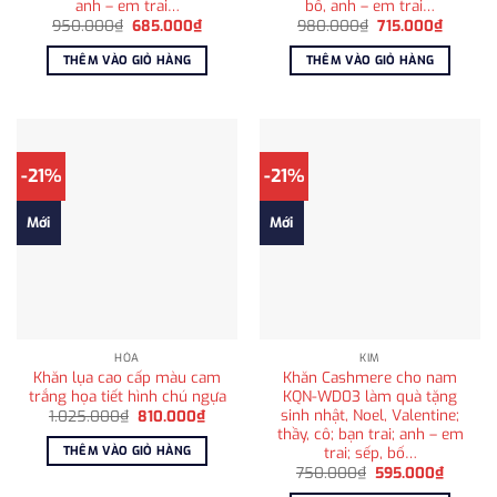
anh – em trai…
bố, anh – em trai…
Giá
Giá
Giá
Giá
950.000
₫
685.000
₫
980.000
₫
715.000
₫
gốc
hiện
gốc
hiện
là:
tại
là:
tại
THÊM VÀO GIỎ HÀNG
THÊM VÀO GIỎ HÀNG
950.000₫.
là:
980.000₫.
là:
685.000₫.
715.000
-21%
-21%
Mới
Mới
HỎA
KIM
Khăn lụa cao cấp màu cam
Khăn Cashmere cho nam
trắng họa tiết hình chú ngựa
KQN-WD03 làm quà tặng
sinh nhật, Noel, Valentine;
Giá
Giá
1.025.000
₫
810.000
₫
gốc
hiện
thầy, cô; bạn trai; anh – em
là:
tại
trai; sếp, bố…
THÊM VÀO GIỎ HÀNG
1.025.000₫.
là:
Giá
Giá
810.000₫.
750.000
₫
595.000
₫
gốc
hiện