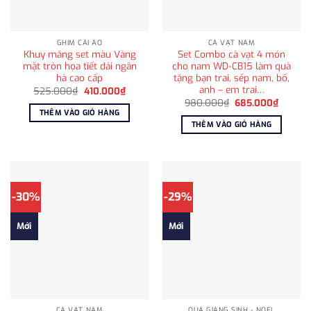
GHIM CÀI ÁO
CÀ VẠT NAM
Khuy măng set màu Vàng
Set Combo cà vạt 4 món
mặt tròn họa tiết dải ngân
cho nam WD-CB15 làm quà
hà cao cấp
tặng bạn trai, sếp nam, bố,
anh – em trai…
Giá
Giá
525.000
₫
410.000
₫
gốc
hiện
Giá
Giá
980.000
₫
685.000
₫
là:
tại
gốc
hiện
THÊM VÀO GIỎ HÀNG
525.000₫.
là:
là:
tại
THÊM VÀO GIỎ HÀNG
410.000₫.
980.000₫.
là:
685.00
-30%
-29%
Mới
Mới
CÀ VẠT NAM
QUÀ GIÁNG SINH - NOEL