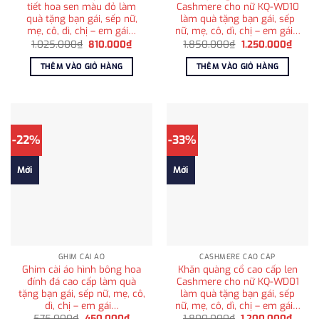
tiết hoa sen màu đỏ làm
Cashmere cho nữ KQ-WD10
quà tặng bạn gái, sếp nữ,
làm quà tặng bạn gái, sếp
mẹ, cô, dì, chị – em gái…
nữ, mẹ, cô, dì, chị – em gái…
Giá
Giá
Giá
Giá
1.025.000
₫
810.000
₫
1.850.000
₫
1.250.000
₫
gốc
hiện
gốc
hiện
là:
tại
là:
tại
THÊM VÀO GIỎ HÀNG
THÊM VÀO GIỎ HÀNG
1.025.000₫.
là:
1.850.000₫.
là:
810.000₫.
1.250
-22%
-33%
Mới
Mới
GHIM CÀI ÁO
CASHMERE CAO CẤP
Ghim cài áo hình bông hoa
Khăn quàng cổ cao cấp len
đính đá cao cấp làm quà
Cashmere cho nữ KQ-WD01
tặng bạn gái, sếp nữ, mẹ, cô,
làm quà tặng bạn gái, sếp
dì, chị – em gái…
nữ, mẹ, cô, dì, chị – em gái…
Giá
Giá
Giá
Giá
575.000
₫
450.000
₫
1.800.000
₫
1.200.000
₫