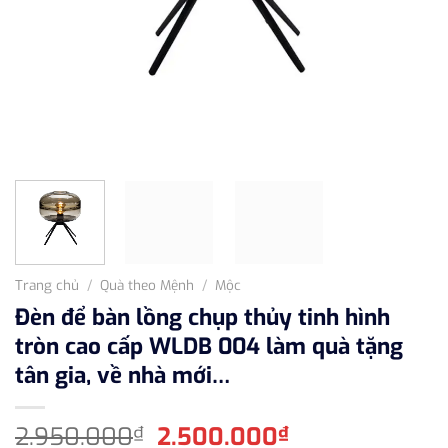
Trang chủ
/
Quà theo Mệnh
/
Mộc
Đèn để bàn lồng chụp thủy tinh hình
tròn cao cấp WLDB 004 làm quà tặng
tân gia, về nhà mới…
Giá
Giá
2.950.000
2.500.000
₫
₫