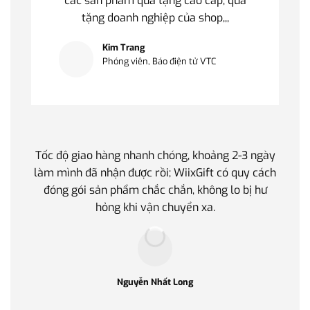
các sản phẩm quà tặng cao cấp, quà
tặng doanh nghiệp của shop,,,
Kim Trang
Phóng viên, Báo điện tử VTC
Tốc độ giao hàng nhanh chóng, khoảng 2-3 ngày
Quà t
làm mình đã nhận được rồi; WiixGift có quy cách
quan 
đóng gói sản phẩm chắc chắn, không lo bị hư
thế 
hỏng khi vận chuyển xa.
làm q
Nguyễn Nhất Long