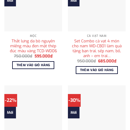
Mới
Mới
MỘC
CÀ VẠT NAM
Thắt lưng da bò nguyên
Set Combo cà vạt 4 món
miếng màu đen mặt thép
cho nam WD-CB01 làm quà
đúc màu vàng TCD-WD06
tặng bạn trai, sếp nam, bố,
anh – em trai…
Giá
Giá
750.000
₫
595.000
₫
gốc
hiện
Giá
Giá
950.000
₫
685.000
₫
là:
tại
gốc
hiện
THÊM VÀO GIỎ HÀNG
750.000₫.
là:
là:
tại
THÊM VÀO GIỎ HÀNG
595.000₫.
950.000₫.
là:
685.00
-22%
-30%
Mới
Mới