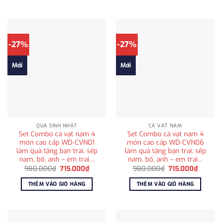
595.000₫.
-27%
-27%
Mới
Mới
QUÀ SINH NHẬT
CÀ VẠT NAM
Set Combo cà vạt nam 4
Set Combo cà vạt nam 4
món cao cấp WD-CVN01
món cao cấp WD-CVN06
làm quà tặng bạn trai, sếp
làm quà tặng bạn trai, sếp
nam, bố, anh – em trai…
nam, bố, anh – em trai…
Giá
Giá
Giá
Giá
980.000
₫
715.000
₫
980.000
₫
715.000
₫
gốc
hiện
gốc
hiện
là:
tại
là:
tại
THÊM VÀO GIỎ HÀNG
THÊM VÀO GIỎ HÀNG
980.000₫.
là:
980.000₫.
là:
715.000₫.
715.000