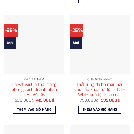
980.000₫.
là:
715.000
-36%
-25%
Mới
Mới
CÀ VẠT NAM
QUÀ SINH NHẬT
Cà vạt vải lụa thời trang
Thắt lưng da bò màu nâu
phong cách doanh nhân
cao cấp khóa tự động TLD-
CVL-WD06
WD13 quà tặng cao cấp
Giá
Giá
Giá
Giá
650.000
₫
415.000
₫
790.000
₫
595.000
₫
gốc
hiện
gốc
hiện
là:
tại
là:
tại
THÊM VÀO GIỎ HÀNG
THÊM VÀO GIỎ HÀNG
650.000₫.
là:
790.000₫.
là:
415.000₫.
595.00