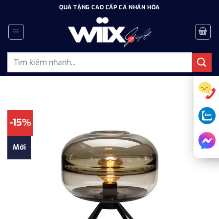
Bỏ
QUÀ TẶNG CAO CẤP CÁ NHÂN HÓA
qua
nội
dung
Tìm
kiếm:
-15%
Mới