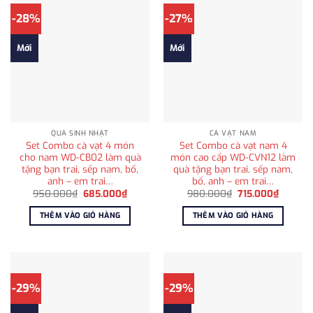
-28%
-27%
Mới
Mới
QUÀ SINH NHẬT
CÀ VẠT NAM
Set Combo cà vạt 4 món
Set Combo cà vạt nam 4
cho nam WD-CB02 làm quà
món cao cấp WD-CVN12 làm
tặng bạn trai, sếp nam, bố,
quà tặng bạn trai, sếp nam,
anh – em trai…
bố, anh – em trai…
Giá
Giá
Giá
Giá
950.000
₫
685.000
₫
980.000
₫
715.000
₫
gốc
hiện
gốc
hiện
là:
tại
là:
tại
THÊM VÀO GIỎ HÀNG
THÊM VÀO GIỎ HÀNG
950.000₫.
là:
980.000₫.
là:
685.000₫.
715.000
-29%
-29%