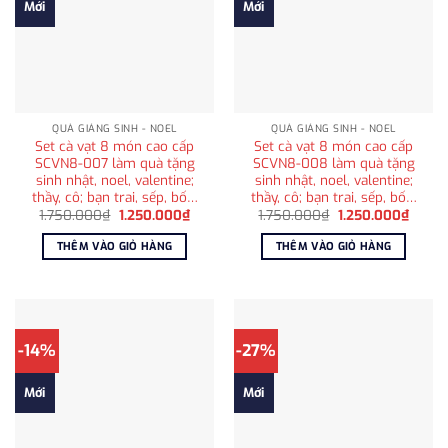
Mới
Mới
QUÀ GIÁNG SINH - NOEL
QUÀ GIÁNG SINH - NOEL
Set cà vạt 8 món cao cấp
Set cà vạt 8 món cao cấp
SCVN8-007 làm quà tặng
SCVN8-008 làm quà tặng
sinh nhật, noel, valentine;
sinh nhật, noel, valentine;
thầy, cô; bạn trai, sếp, bố…
thầy, cô; bạn trai, sếp, bố…
Giá
Giá
Giá
Giá
1.750.000
₫
1.250.000
₫
1.750.000
₫
1.250.000
₫
gốc
hiện
gốc
hiện
là:
tại
là:
tại
THÊM VÀO GIỎ HÀNG
THÊM VÀO GIỎ HÀNG
1.750.000₫.
là:
1.750.000₫.
là:
1.250.000₫.
1.250
-14%
-27%
Mới
Mới