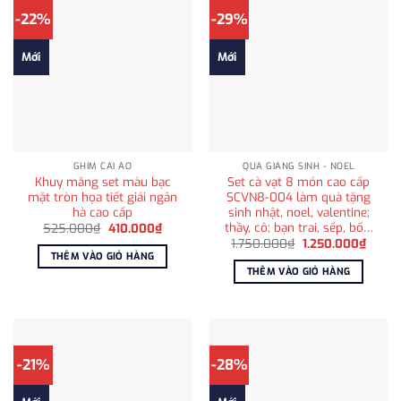
-22%
-29%
Mới
Mới
GHIM CÀI ÁO
QUÀ GIÁNG SINH - NOEL
Khuy măng set màu bạc
Set cà vạt 8 món cao cấp
mặt tròn họa tiết giải ngân
SCVN8-004 làm quà tặng
hà cao cấp
sinh nhật, noel, valentine;
thầy, cô; bạn trai, sếp, bố…
Giá
Giá
525.000
₫
410.000
₫
gốc
hiện
Giá
Giá
1.750.000
₫
1.250.000
₫
là:
tại
gốc
hiện
THÊM VÀO GIỎ HÀNG
525.000₫.
là:
là:
tại
THÊM VÀO GIỎ HÀNG
410.000₫.
1.750.000₫.
là:
1.250
-21%
-28%