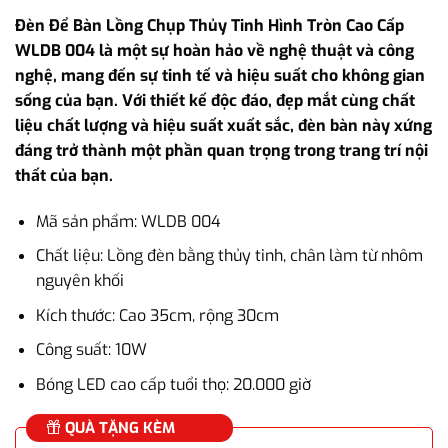
gốc
hiện
Đèn Để Bàn Lồng Chụp Thủy Tinh Hình Tròn Cao Cấp
là:
tại
WLDB 004 là một sự hoàn hảo về nghệ thuật và công
2.950.000₫.
là:
nghệ, mang đến sự tinh tế và hiệu suất cho không gian
2.500.000₫.
sống của bạn. Với thiết kế độc đáo, đẹp mắt cùng chất
liệu chất lượng và hiệu suất xuất sắc, đèn bàn này xứng
đáng trở thành một phần quan trọng trong trang trí nội
thất của bạn.
Mã sản phẩm: WLDB 004
Chất liệu: Lồng đèn bằng thủy tinh, chân làm từ nhôm
nguyên khối
Kích thước: Cao 35cm, rộng 30cm
Công suất: 10W
Bóng LED cao cấp tuổi thọ: 20.000 giờ
QUÀ TẶNG KÈM