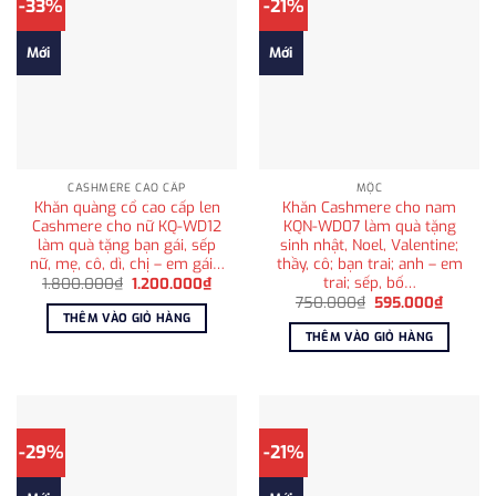
-33%
-21%
Mới
Mới
CASHMERE CAO CẤP
MỘC
Khăn quàng cổ cao cấp len
Khăn Cashmere cho nam
Cashmere cho nữ KQ-WD12
KQN-WD07 làm quà tặng
làm quà tặng bạn gái, sếp
sinh nhật, Noel, Valentine;
nữ, mẹ, cô, dì, chị – em gái…
thầy, cô; bạn trai; anh – em
trai; sếp, bố…
Giá
Giá
1.800.000
₫
1.200.000
₫
gốc
hiện
Giá
Giá
750.000
₫
595.000
₫
là:
tại
gốc
hiện
THÊM VÀO GIỎ HÀNG
1.800.000₫.
là:
là:
tại
THÊM VÀO GIỎ HÀNG
1.200.000₫.
750.000₫.
là:
595.00
-29%
-21%