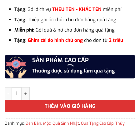
Tặng
: Gói dịch vụ
THÊU TÊN - KHẮC TÊN
miễn phí
Tặng:
Thiệp ghi lời chúc cho đơn hàng quà tặng
Miễn phí:
Gói quà & nơ cho đơn hàng quà tặng
Tặng:
Ghim cài áo hình chú ong
cho đơn từ
2 triệu
SẢN PHẨM CAO CẤP
Thường được sử dụng làm quà tặng
Đèn để bàn lồng chụp thủy tinh hình tròn cao cấp WLDB 004 làm 
THÊM VÀO GIỎ HÀNG
Danh mục:
Đèn Bàn
,
Mộc
,
Quà Sinh Nhật
,
Quà Tặng Cao Cấp
,
Thủy