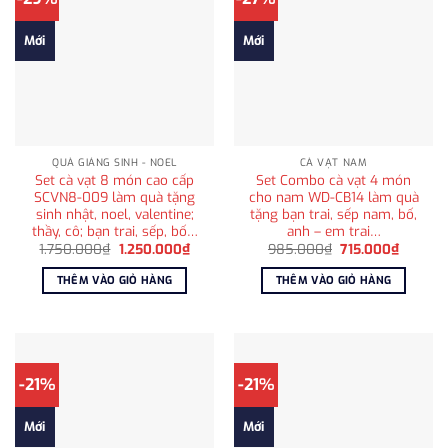
Mới
Mới
QUÀ GIÁNG SINH - NOEL
CÀ VẠT NAM
Set cà vạt 8 món cao cấp
Set Combo cà vạt 4 món
SCVN8-009 làm quà tặng
cho nam WD-CB14 làm quà
sinh nhật, noel, valentine;
tặng bạn trai, sếp nam, bố,
thầy, cô; bạn trai, sếp, bố…
anh – em trai…
Giá
Giá
Giá
Giá
1.750.000
₫
1.250.000
₫
985.000
₫
715.000
₫
gốc
hiện
gốc
hiện
là:
tại
là:
tại
THÊM VÀO GIỎ HÀNG
THÊM VÀO GIỎ HÀNG
1.750.000₫.
là:
985.000₫.
là:
1.250.000₫.
715.000
-21%
-21%
Mới
Mới