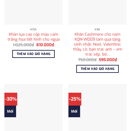
HỎA
KIM
Khăn lụa cao cấp màu cam
Khăn Cashmere cho nam
trắng họa tiết hình chú ngựa
KQN-WD09 làm quà tặng
sinh nhật, Noel, Valentine;
Giá
Giá
1.025.000
₫
810.000
₫
gốc
hiện
thầy, cô; bạn trai; anh – em
là:
tại
trai; sếp, bố…
THÊM VÀO GIỎ HÀNG
1.025.000₫.
là:
Giá
Giá
810.000₫.
750.000
₫
595.000
₫
gốc
hiện
là:
tại
THÊM VÀO GIỎ HÀNG
750.000₫.
là:
595.00
-30%
-25%
Mới
Mới