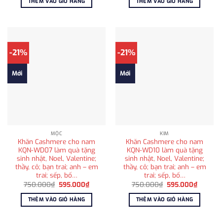
THÊM VÀO GIỎ HÀNG
THÊM VÀO GIỎ HÀNG
1.850.000₫.
là:
980.000₫.
là:
1.200.000₫.
715.000
-21%
-21%
Mới
Mới
MỘC
KIM
Khăn Cashmere cho nam
Khăn Cashmere cho nam
KQN-WD07 làm quà tặng
KQN-WD10 làm quà tặng
sinh nhật, Noel, Valentine;
sinh nhật, Noel, Valentine;
thầy, cô; bạn trai; anh – em
thầy, cô; bạn trai; anh – em
trai; sếp, bố…
trai; sếp, bố…
Giá
Giá
Giá
Giá
750.000
₫
595.000
₫
750.000
₫
595.000
₫
gốc
hiện
gốc
hiện
là:
tại
là:
tại
THÊM VÀO GIỎ HÀNG
THÊM VÀO GIỎ HÀNG
750.000₫.
là:
750.000₫.
là:
595.000₫.
595.00