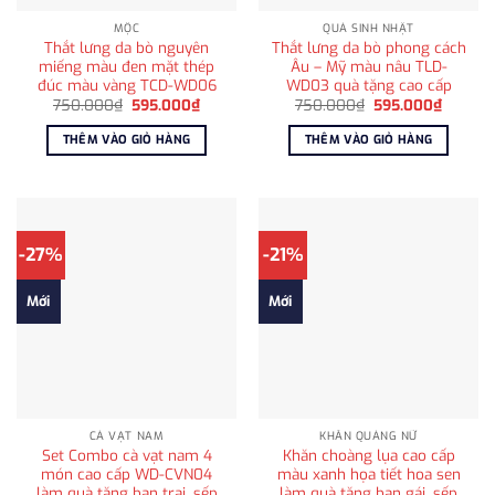
MỘC
QUÀ SINH NHẬT
Thắt lưng da bò nguyên
Thắt lưng da bò phong cách
miếng màu đen mặt thép
Âu – Mỹ màu nâu TLD-
đúc màu vàng TCD-WD06
WD03 quà tặng cao cấp
Giá
Giá
Giá
Giá
750.000
₫
595.000
₫
750.000
₫
595.000
₫
gốc
hiện
gốc
hiện
là:
tại
là:
tại
THÊM VÀO GIỎ HÀNG
THÊM VÀO GIỎ HÀNG
750.000₫.
là:
750.000₫.
là:
595.000₫.
595.00
-27%
-21%
Mới
Mới
CÀ VẠT NAM
KHĂN QUÀNG NỮ
Set Combo cà vạt nam 4
Khăn choàng lụa cao cấp
món cao cấp WD-CVN04
màu xanh họa tiết hoa sen
làm quà tặng bạn trai, sếp
làm quà tặng bạn gái, sếp