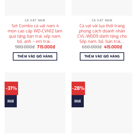
CÀ VẠT NAM
CÀ VẠT NAM
Set Combo cà vạt nam 4
Cà vạt vải lụa thời trang
món cao cấp WD-CVN12 làm
phong cách doanh nhân
quà tặng bạn trai, sếp nam,
CVL-WD09 dành tặng cho
bố, anh – em trai…
Sếp nam, bố, bạn trai,…
Giá
Giá
Giá
Giá
980.000
₫
715.000
₫
650.000
₫
415.000
₫
gốc
hiện
gốc
hiện
là:
tại
là:
tại
THÊM VÀO GIỎ HÀNG
THÊM VÀO GIỎ HÀNG
980.000₫.
là:
650.000₫.
là:
715.000₫.
415.000
-31%
-28%
Mới
Mới