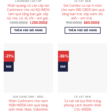
CASHMERE CAO CẤP
CÀ VẠT NAM
Khăn quàng cổ cao cấp len
Set Combo cà vạt 4 món
Cashmere cho nữ KQ-WD14
cho nam WD-CB03 làm quà
làm quà tặng bạn gái, sếp
tặng bạn trai, sếp nam, bố,
nữ, mẹ, cô, dì, chị – em gái…
anh – em trai…
Giá
Giá
Giá
Giá
1.800.000
₫
1.250.000
₫
950.000
₫
685.000
₫
gốc
hiện
gốc
hiện
là:
tại
là:
tại
THÊM VÀO GIỎ HÀNG
THÊM VÀO GIỎ HÀNG
1.800.000₫.
là:
950.000₫.
là:
1.250.000₫.
685.00
-21%
-36%
Mới
Mới
QUÀ GIÁNG SINH - NOEL
CÀ VẠT NAM
Khăn Cashmere cho nam
Cà vạt vải lụa thời trang
KQN-WD06 làm quà tặng
phong cách doanh nhân
sinh nhật, Noel, Valentine;
CVL-WD06