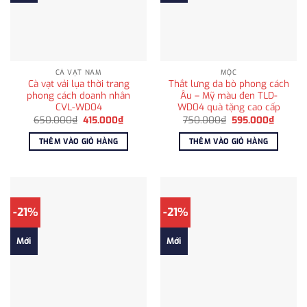
CÀ VẠT NAM
MỘC
Cà vạt vải lụa thời trang
Thắt lưng da bò phong cách
phong cách doanh nhân
Âu – Mỹ màu đen TLD-
CVL-WD04
WD04 quà tặng cao cấp
Giá
Giá
Giá
Giá
650.000
₫
415.000
₫
750.000
₫
595.000
₫
gốc
hiện
gốc
hiện
là:
tại
là:
tại
THÊM VÀO GIỎ HÀNG
THÊM VÀO GIỎ HÀNG
650.000₫.
là:
750.000₫.
là:
415.000₫.
595.00
-21%
-21%
Mới
Mới