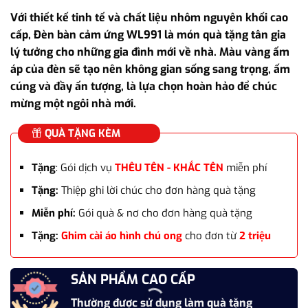
gốc
hiện
Với thiết kế tinh tế và chất liệu nhôm nguyên khối cao
là:
tại
cấp, Đèn bàn cảm ứng WL991 là món quà tặng tân gia
1.125.000₫.
là:
lý tưởng cho những gia đình mới về nhà. Màu vàng ấm
990.000₫.
áp của đèn sẽ tạo nên không gian sống sang trọng, ấm
cúng và đầy ấn tượng, là lựa chọn hoàn hảo để chúc
mừng một ngôi nhà mới.
QUÀ TẶNG KÈM
Tặng
: Gói dịch vụ
THÊU TÊN - KHẮC TÊN
miễn phí
Tặng:
Thiệp ghi lời chúc cho đơn hàng quà tặng
Miễn phí:
Gói quà & nơ cho đơn hàng quà tặng
Tặng:
Ghim cài áo hình chú ong
cho đơn từ
2 triệu
SẢN PHẨM CAO CẤP
Thường được sử dụng làm quà tặng