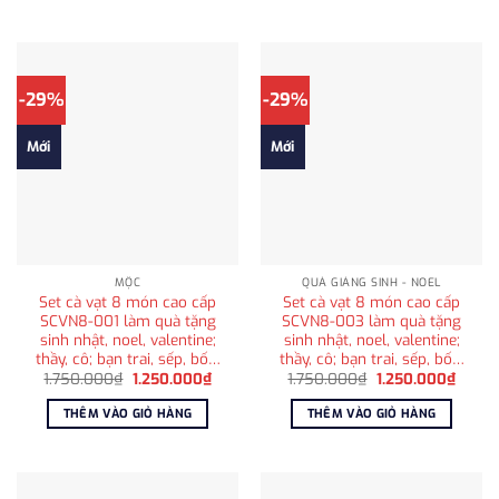
595.000₫.
1.200
-29%
-29%
Mới
Mới
MỘC
QUÀ GIÁNG SINH - NOEL
Set cà vạt 8 món cao cấp
Set cà vạt 8 món cao cấp
SCVN8-001 làm quà tặng
SCVN8-003 làm quà tặng
sinh nhật, noel, valentine;
sinh nhật, noel, valentine;
thầy, cô; bạn trai, sếp, bố…
thầy, cô; bạn trai, sếp, bố…
Giá
Giá
Giá
Giá
1.750.000
₫
1.250.000
₫
1.750.000
₫
1.250.000
₫
gốc
hiện
gốc
hiện
là:
tại
là:
tại
THÊM VÀO GIỎ HÀNG
THÊM VÀO GIỎ HÀNG
1.750.000₫.
là:
1.750.000₫.
là:
1.250.000₫.
1.250