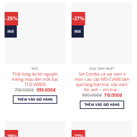
-25%
-27%
Mới
Mới
MỘC
QUÀ SINH NHẬT
Thắt lưng da bò nguyên
Set Combo cà vạt nam 4
miếng màu đen mặt bạc
món cao cấp WD-CVN16 làm
TCD-WD05
quà tặng bạn trai, sếp nam,
bố, anh – em trai…
Giá
Giá
790.000
₫
595.000
₫
gốc
hiện
Giá
Giá
980.000
₫
715.000
₫
là:
tại
gốc
hiện
THÊM VÀO GIỎ HÀNG
790.000₫.
là:
là:
tại
THÊM VÀO GIỎ HÀNG
595.000₫.
980.000₫.
là:
715.000
-29%
-27%