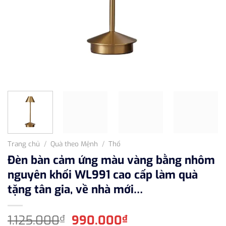
Trang chủ
/
Quà theo Mệnh
/
Thổ
Đèn bàn cảm ứng màu vàng bằng nhôm
nguyên khối WL991 cao cấp làm quà
tặng tân gia, về nhà mới…
Giá
Giá
1.125.000
990.000
₫
₫