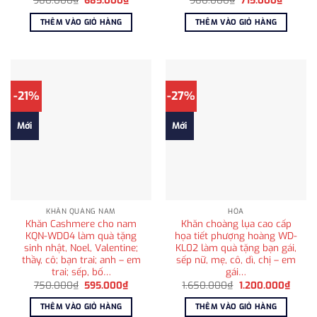
gốc
hiện
gốc
hiện
là:
tại
là:
tại
THÊM VÀO GIỎ HÀNG
THÊM VÀO GIỎ HÀNG
980.000₫.
là:
980.000₫.
là:
685.000₫.
715.000
-21%
-27%
Mới
Mới
KHĂN QUÀNG NAM
HỎA
Khăn Cashmere cho nam
Khăn choàng lụa cao cấp
KQN-WD04 làm quà tặng
họa tiết phượng hoàng WD-
sinh nhật, Noel, Valentine;
KL02 làm quà tặng bạn gái,
thầy, cô; bạn trai; anh – em
sếp nữ, mẹ, cô, dì, chị – em
trai; sếp, bố…
gái…
Giá
Giá
Giá
Giá
750.000
₫
595.000
₫
1.650.000
₫
1.200.000
₫
gốc
hiện
gốc
hiện
là:
tại
là:
tại
THÊM VÀO GIỎ HÀNG
THÊM VÀO GIỎ HÀNG
750.000₫.
là:
1.650.000₫.
là: