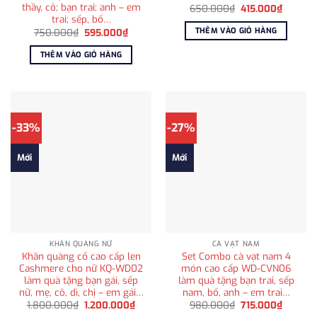
thầy, cô; bạn trai; anh – em
Giá
Giá
650.000
₫
415.000
₫
gốc
hiện
trai; sếp, bố…
là:
tại
THÊM VÀO GIỎ HÀNG
Giá
Giá
750.000
₫
595.000
₫
650.000₫.
là:
gốc
hiện
415.000
là:
tại
THÊM VÀO GIỎ HÀNG
750.000₫.
là:
595.000₫.
-33%
-27%
Mới
Mới
KHĂN QUÀNG NỮ
CÀ VẠT NAM
Khăn quàng cổ cao cấp len
Set Combo cà vạt nam 4
Cashmere cho nữ KQ-WD02
món cao cấp WD-CVN06
làm quà tặng bạn gái, sếp
làm quà tặng bạn trai, sếp
nữ, mẹ, cô, dì, chị – em gái…
nam, bố, anh – em trai…
Giá
Giá
Giá
Giá
1.800.000
₫
1.200.000
₫
980.000
₫
715.000
₫
gốc
hiện
gốc
hiện