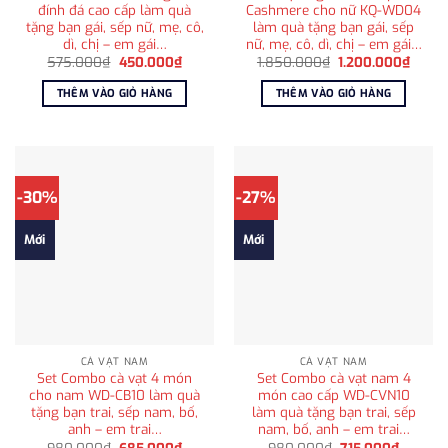
đính đá cao cấp làm quà
Cashmere cho nữ KQ-WD04
tặng bạn gái, sếp nữ, mẹ, cô,
làm quà tặng bạn gái, sếp
dì, chị – em gái…
nữ, mẹ, cô, dì, chị – em gái…
Giá
Giá
Giá
Giá
575.000
₫
450.000
₫
1.850.000
₫
1.200.000
₫
gốc
hiện
gốc
hiện
là:
tại
là:
tại
THÊM VÀO GIỎ HÀNG
THÊM VÀO GIỎ HÀNG
575.000₫.
là:
1.850.000₫.
là:
450.000₫.
1.200
-30%
-27%
Mới
Mới
CÀ VẠT NAM
CÀ VẠT NAM
Set Combo cà vạt 4 món
Set Combo cà vạt nam 4
cho nam WD-CB10 làm quà
món cao cấp WD-CVN10
tặng bạn trai, sếp nam, bố,
làm quà tặng bạn trai, sếp
anh – em trai…
nam, bố, anh – em trai…
Giá
Giá
Giá
Giá
980.000
₫
685.000
₫
980.000
₫
715.000
₫