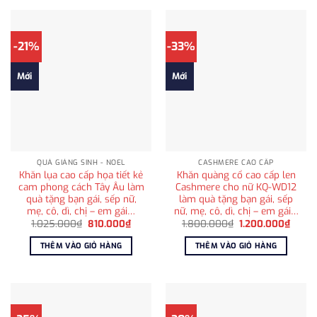
-21%
-33%
Mới
Mới
QUÀ GIÁNG SINH - NOEL
CASHMERE CAO CẤP
Khăn lụa cao cấp họa tiết kẻ
Khăn quàng cổ cao cấp len
cam phong cách Tây Âu làm
Cashmere cho nữ KQ-WD12
quà tặng bạn gái, sếp nữ,
làm quà tặng bạn gái, sếp
mẹ, cô, dì, chị – em gái…
nữ, mẹ, cô, dì, chị – em gái…
Giá
Giá
Giá
Giá
1.025.000
₫
810.000
₫
1.800.000
₫
1.200.000
₫
gốc
hiện
gốc
hiện
là:
tại
là:
tại
THÊM VÀO GIỎ HÀNG
THÊM VÀO GIỎ HÀNG
1.025.000₫.
là:
1.800.000₫.
là:
810.000₫.
1.200