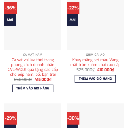
-36%
-22%
Mới
Mới
CÀ VẠT NAM
GHIM CÀI ÁO
Cà vạt vải lụa thời trang
Khuy măng set màu Vàng
phong cách doanh nhân
mặt tròn khảm chai cao cấp
CVL-WD01 quà tặng cao cấp
Giá
Giá
525.000
₫
410.000
₫
gốc
hiện
cho Sếp nam, bố, bạn trai
là:
tại
THÊM VÀO GIỎ HÀNG
Giá
Giá
650.000
₫
415.000
₫
525.000₫.
là:
gốc
hiện
410.000
là:
tại
THÊM VÀO GIỎ HÀNG
650.000₫.
là:
415.000₫.
-29%
-30%