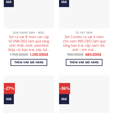
Mới
Mới
QUÀ GIÁNG SINH - NOEL
CÀ VẠT NAM
Set cà vạt 8 món cao cấp
Set Combo cà vạt 4 món
SCVN8-002 làm quà tặng
cho nam WD-CB12 làm quà
sinh nhật, noel, valentine;
tặng bạn trai, sếp nam, bố,
thầy, cô; bạn trai, sếp, bố…
anh – em trai…
Giá
Giá
Giá
Giá
1.750.000
₫
1.250.000
₫
980.000
₫
685.000
₫
gốc
hiện
gốc
hiện
là:
tại
là:
tại
THÊM VÀO GIỎ HÀNG
THÊM VÀO GIỎ HÀNG
1.750.000₫.
là:
980.000₫.
là:
1.250.000₫.
685.00
-27%
-36%
Mới
Mới