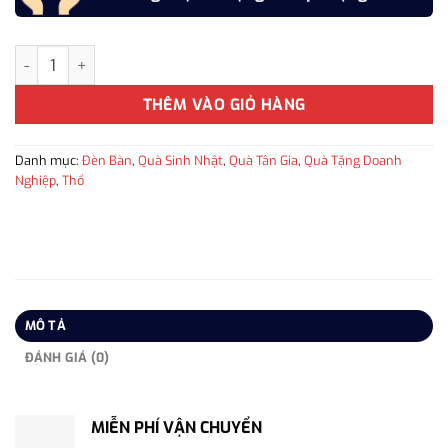
Đèn bàn cảm ứng màu vàng bằng nhôm nguyên khối WL991 cao cấp
THÊM VÀO GIỎ HÀNG
Danh mục:
Đèn Bàn
,
Quà Sinh Nhật
,
Quà Tân Gia
,
Quà Tặng Doanh
Nghiệp
,
Thổ
MÔ TẢ
ĐÁNH GIÁ (0)
MIỄN PHÍ VẬN CHUYỂN