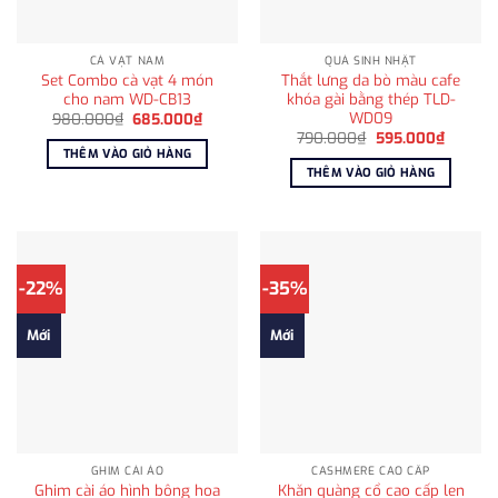
CÀ VẠT NAM
QUÀ SINH NHẬT
Set Combo cà vạt 4 món
Thắt lưng da bò màu cafe
cho nam WD-CB13
khóa gài bằng thép TLD-
WD09
Giá
Giá
980.000
₫
685.000
₫
gốc
hiện
Giá
Giá
790.000
₫
595.000
₫
là:
tại
gốc
hiện
THÊM VÀO GIỎ HÀNG
980.000₫.
là:
là:
tại
THÊM VÀO GIỎ HÀNG
685.000₫.
790.000₫.
là:
595.00
-22%
-35%
Mới
Mới
GHIM CÀI ÁO
CASHMERE CAO CẤP
Ghim cài áo hình bông hoa
Khăn quàng cổ cao cấp len