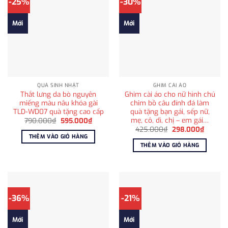
-25%
-30%
Mới
Mới
QUÀ SINH NHẬT
GHIM CÀI ÁO
Thắt lưng da bò nguyên
Ghim cài áo cho nữ hình chú
miếng màu nâu khóa gài
chim bồ câu đính đá làm
TLD-WD07 quà tặng cao cấp
quà tặng bạn gái, sếp nữ,
mẹ, cô, dì, chị – em gái…
Giá
Giá
790.000
₫
595.000
₫
gốc
hiện
Giá
Giá
425.000
₫
298.000
₫
là:
tại
gốc
hiện
THÊM VÀO GIỎ HÀNG
790.000₫.
là:
là:
tại
THÊM VÀO GIỎ HÀNG
595.000₫.
425.000₫.
là:
298.00
-36%
-21%
Mới
Mới