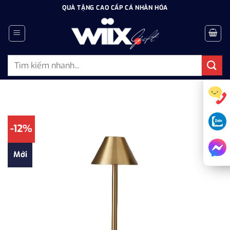
Bỏ
QUÀ TẶNG CAO CẤP CÁ NHÂN HÓA
qua
nội
dung
Tìm
kiếm:
-12%
Mới