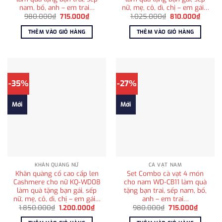
nam, bố, anh – em trai…
nữ, mẹ, cô, dì, chị – em gái…
Giá
Giá
Giá
Giá
980.000
₫
715.000
₫
1.025.000
₫
810.000
₫
gốc
hiện
gốc
hiện
là:
tại
là:
tại
THÊM VÀO GIỎ HÀNG
THÊM VÀO GIỎ HÀNG
980.000₫.
là:
1.025.000₫.
là:
715.000₫.
810.00
-35%
-27%
Mới
Mới
KHĂN QUÀNG NỮ
CÀ VẠT NAM
Khăn quàng cổ cao cấp len
Set Combo cà vạt 4 món
Cashmere cho nữ KQ-WD08
cho nam WD-CB11 làm quà
làm quà tặng bạn gái, sếp
tặng bạn trai, sếp nam, bố,
nữ, mẹ, cô, dì, chị – em gái…
anh – em trai…
Giá
Giá
Giá
Giá
1.850.000
₫
1.200.000
₫
980.000
₫
715.000
₫
gốc
hiện
gốc
hiện
là:
tại
là:
tại