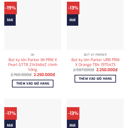
-19%
-13%
Mới
Mới
IM
BÚT KÝ PARKER
Bút ký tên Parker IM PRM X
Bút ký tên Parker URB PRM
Pearl GTTB 2143464Z chính
X Orange TB4 1975473
hãng
Giá
Giá
2.587.000
₫
2.250.000
₫
gốc
hiện
Giá
Giá
2.765.000
₫
2.250.000
₫
là:
tại
gốc
hiện
THÊM VÀO GIỎ HÀNG
2.587.000₫.
là:
là:
tại
THÊM VÀO GIỎ HÀNG
2.250
2.765.000₫.
là:
2.250.000₫.
-17%
-13%
Mới
Mới