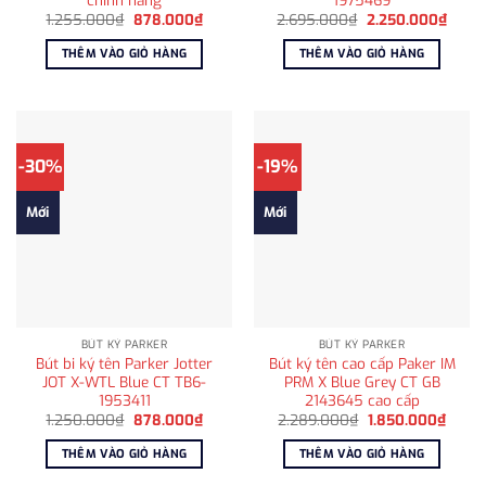
chính hãng
1975469
Giá
Giá
Giá
Giá
1.255.000
₫
878.000
₫
2.695.000
₫
2.250.000
₫
gốc
hiện
gốc
hiện
là:
tại
là:
tại
THÊM VÀO GIỎ HÀNG
THÊM VÀO GIỎ HÀNG
1.255.000₫.
là:
2.695.000₫.
là:
878.000₫.
2.250
-30%
-19%
Mới
Mới
BÚT KÝ PARKER
BÚT KÝ PARKER
Bút bi ký tên Parker Jotter
Bút ký tên cao cấp Paker IM
JOT X-WTL Blue CT TB6-
PRM X Blue Grey CT GB
1953411
2143645 cao cấp
Giá
Giá
Giá
Giá
1.250.000
₫
878.000
₫
2.289.000
₫
1.850.000
₫
gốc
hiện
gốc
hiện
là:
tại
là:
tại
THÊM VÀO GIỎ HÀNG
THÊM VÀO GIỎ HÀNG
1.250.000₫.
là:
2.289.000₫.
là:
878.000₫.
1.850