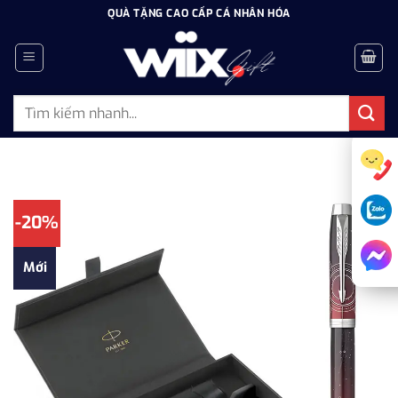
Bỏ
QUÀ TẶNG CAO CẤP CÁ NHÂN HÓA
qua
nội
dung
Tìm
kiếm:
-20%
Mới