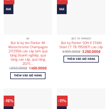
Mới
Mới
IM
BÚT KÝ PARKER
Bút bi ký tên Parker IM
Bút ký Parker SON X STAIN
Monochrome Champagne
Steel CT TB 1950871 cao cấp
2172956 cao cấp làm quà
Giá
Giá
3.905.000
₫
3.250.000
₫
gốc
hiện
tặng Doanh nghiệp, quà
là:
tại
tặng cao cấp, quà tặng
THÊM VÀO GIỎ HÀNG
3.905.000₫.
là:
20/11,…
3.250
Giá
Giá
1.850.000
₫
1.450.000
₫
gốc
hiện
là:
tại
THÊM VÀO GIỎ HÀNG
1.850.000₫.
là:
1.450.000₫.
-15%
-11%