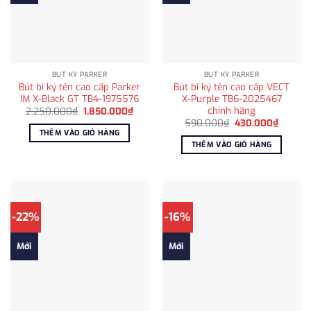
BÚT KÝ PARKER
BÚT KÝ PARKER
Bút bi ký tên cao cấp Parker
Bút bi ký tên cao cấp VECT
IM X-Black GT TB4-1975576
X-Purple TB6-2025467
chính hãng
Giá
Giá
2.250.000
₫
1.850.000
₫
gốc
hiện
Giá
Giá
590.000
₫
430.000
₫
là:
tại
gốc
hiện
THÊM VÀO GIỎ HÀNG
2.250.000₫.
là:
là:
tại
THÊM VÀO GIỎ HÀNG
1.850.000₫.
590.000₫.
là:
430.00
-22%
-16%
Mới
Mới