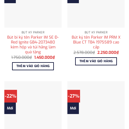
BÚT KÝ PARKER
BÚT KÝ PARKER
Bút bi ký tên Parker IM SE Đ-
Bút ký tên Parker IM PRM X
Red Ignite GB4-2073480
Blue CT TB4 1975589 cao
kèm hộp và túi hãng làm
cấp
quà tặng
Giá
Giá
2.578.000
₫
2.250.000
₫
gốc
hiện
Giá
Giá
1.750.000
₫
1.450.000
₫
là:
tại
gốc
hiện
THÊM VÀO GIỎ HÀNG
2.578.000₫.
là:
là:
tại
THÊM VÀO GIỎ HÀNG
2.250
1.750.000₫.
là:
1.450.000₫.
-22%
-27%
Mới
Mới