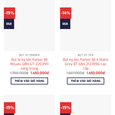
-19%
-14%
Mới
Mới
BÚT KÝ PARKER
BÚT KÝ TÊN
Bút bi ký tên Parker IM
Bút ký tên Parker IM X Matte
Rituals GRN GT-2203911
Grey BT GB4 2127894 cao
sang trọng
cấp
Giá
Giá
Giá
Giá
1.780.000
₫
1.450.000
₫
1.687.000
₫
1.450.000
₫
gốc
hiện
gốc
hiện
là:
tại
là:
tại
THÊM VÀO GIỎ HÀNG
THÊM VÀO GIỎ HÀNG
1.780.000₫.
là:
1.687.000₫.
là:
1.450.000₫.
1.450.
-19%
-19%