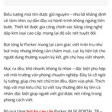
Biểu tượng mũi tên được giữ nguyên – như lời khẳng định
về tầm nhìn, sự dẫn đầu và hành trình không ngừng tiến
bước. Thiết kế được gia công chính xác bằng công nghệ
dập kim loại cao cấp, mang lại độ sắc nét tuyệt đối.
Bút lông bi Parker mang lại cảm giác viết trơn tru như
bút máy nhưng không cần chấm mực, cực kỳ tiện lợi cho
người dùng thường xuyên ký kết, ghi chú hay viết nhanh.
Mực ra đều, khô nhanh, không bị nhòe – đặc biệt phù hợp
với môi trường văn phòng chuyên nghiệp. Đây là cỡ ngòi
lý tưởng, giúp cho nét chữ tròn đều, đậm vừa phải. Thích
hợp với mọi kiểu chữ, từ viết tay thường đến ký tên cá
nhân, đặc biệt giúp người viết giữ được nét riêng trong
phong cách viết.
Bộ quà tặng
bút ký cao cấp
Parker IM SE PORTAL TB –