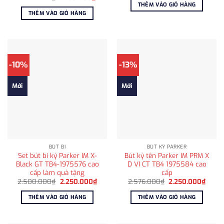
là:
tại
gốc
hiện
THÊM VÀO GIỎ HÀNG
1.674.000₫.
là:
là:
tại
THÊM VÀO GIỎ HÀNG
1.450.
1.850.000₫.
là:
1.450.000₫.
-10%
-13%
Mới
Mới
BÚT BI
BÚT KÝ PARKER
Set bút bi ký Parker IM X-
Bút ký tên Parker IM PRM X
Black GT TB4-1975576 cao
D VI CT TB4 1975584 cao
cấp làm quà tặng
cấp
Giá
Giá
Giá
Giá
2.500.000
₫
2.250.000
₫
2.576.000
₫
2.250.000
₫
gốc
hiện
gốc
hiện
là:
tại
là:
tại
THÊM VÀO GIỎ HÀNG
THÊM VÀO GIỎ HÀNG
2.500.000₫.
là:
2.576.000₫.
là:
2.250.000₫.
2.250