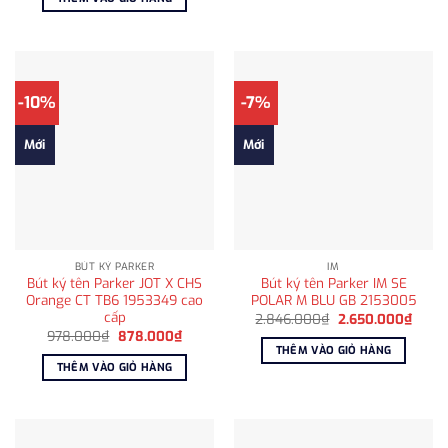
2.250
1.850.000₫.
là:
1.450.000₫.
-10%
-7%
Mới
Mới
BÚT KÝ PARKER
IM
Bút ký tên Parker JOT X CHS
Bút ký tên Parker IM SE
Orange CT TB6 1953349 cao
POLAR M BLU GB 2153005
cấp
Giá
Giá
2.846.000
₫
2.650.000
₫
gốc
hiện
Giá
Giá
978.000
₫
878.000
₫
là:
tại
gốc
hiện
THÊM VÀO GIỎ HÀNG
2.846.000₫.
là:
là:
tại
THÊM VÀO GIỎ HÀNG
2.650
978.000₫.
là:
878.000₫.