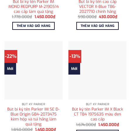
Bút bi ký tên Parker IM
Bút bi ký tên cao cấp
MONO REDPURP M-2190514
VECTOR X-Blue TB6-
cao cấp làm quà tặng
2027710 chính hãng
Giá
Giá
Giá
Giá
1.778.000
₫
1.450.000
₫
590.000
₫
430.000
₫
gốc
hiện
gốc
hiện
là:
tại
là:
tại
THÊM VÀO GIỎ HÀNG
THÊM VÀO GIỎ HÀNG
1.778.000₫.
là:
590.000₫.
là:
1.450.000₫.
430.00
-22%
-13%
Mới
Mới
BÚT KÝ PARKER
BÚT KÝ PARKER
Bút bi ký tên Parker IM SE Đ-
Bút ký tên Parker IM X Black
Blue Origin GB4-2073475
CT TB4 1975635 màu đen
kèm hộp và túi hãng làm
cao cấp
quà tặng
Giá
Giá
1.674.000
₫
1.450.000
₫
gốc
hiện
Giá
Giá
1.850.000
₫
1.450.000
₫