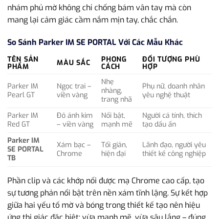
nhám phủ mờ không chỉ chống bám vân tay mà còn
mang lại cảm giác cầm nắm mịn tay, chắc chắn.
So Sánh Parker IM SE PORTAL Với Các Mẫu Khác
TÊN SẢN
PHONG
ĐỐI TƯỢNG PHÙ
MÀU SẮC
PHẨM
CÁCH
HỢP
Nhẹ
Parker IM
Ngọc trai –
Phụ nữ, doanh nhân
nhàng,
Pearl GT
viền vàng
yêu nghệ thuật
trang nhã
Parker IM
Đỏ ánh kim
Nổi bật,
Người cá tính, thích
Red GT
– viền vàng
mạnh mẽ
tạo dấu ấn
Parker IM
Xám bạc –
Tối giản,
Lãnh đạo, người yêu
SE PORTAL
Chrome
hiện đại
thiết kế công nghiệp
TB
Phần clip và các khớp nối được mạ Chrome cao cấp, tạo
sự tương phản nổi bật trên nền xám tĩnh lặng. Sự kết hợp
giữa hai yếu tố mờ và bóng trong thiết kế tạo nên hiệu
ứng thị giác đặc biệt: vừa mạnh mẽ, vừa sâu lắng – đúng