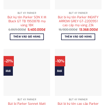
BÚT KÝ PARKER
BÚT KÝ PARKER
Bút ký tên Parker SON X M
Bút bi ký tên Parker INGNTY
Black GT TB 1950878 mạ
ARROW GREY GT-2200951
vàng 18K
cao cấp mạ vàng 23k
Giá
Giá
Giá
Giá
6.869.000
₫
5.400.000
₫
16.900.000
₫
13.368.000
₫
gốc
hiện
gốc
hiện
là:
tại
là:
tại
THÊM VÀO GIỎ HÀNG
THÊM VÀO GIỎ HÀNG
6.869.000₫.
là:
16.900.000₫.
là:
5.400.000₫.
13.3
-21%
-10%
Mới
Mới
BÚT KÝ PARKER
BÚT KÝ PARKER
Bút bi Parker Sonnet Matt
Bút bi ký tên cao cấp Parker