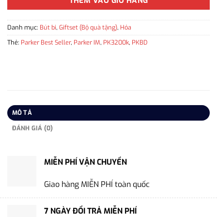
THÊM VÀO GIỎ HÀNG
Danh mục:
Bút bi
,
Giftset (Bộ quà tặng)
,
Hỏa
Thẻ:
Parker Best Seller
,
Parker IM
,
PK3200k
,
PKBD
MÔ TẢ
ĐÁNH GIÁ (0)
MIỄN PHÍ VẬN CHUYỂN
Giao hàng MIỄN PHÍ toàn quốc
7 NGÀY ĐỔI TRẢ MIỄN PHÍ