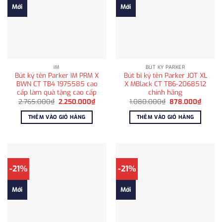
Mới
Mới
IM
BÚT KÝ PARKER
Bút ký tên Parker IM PRM X
Bút bi ký tên Parker JOT XL
BWN CT TB4 1975585 cao
X MBlack CT TB6-2068512
cấp làm quà tặng cao cấp
chính hãng
Giá
Giá
Giá
Giá
2.765.000
₫
2.250.000
₫
1.080.000
₫
878.000
₫
gốc
hiện
gốc
hiện
là:
tại
là:
tại
THÊM VÀO GIỎ HÀNG
THÊM VÀO GIỎ HÀNG
2.765.000₫.
là:
1.080.000₫.
là:
2.250.000₫.
878.0
-21%
-21%
Mới
Mới