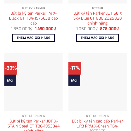
BÚT KÝ PARKER
JOTTER
Bút bi ký tên Parker IM X-
Bút ký tên Parker JOT SE X
Black GT TB4-1975638 cao
Sky Blue CT GB6 2025828
cấp
chính hãng
Giá
Giá
Giá
Giá
1.850.000
₫
1.450.000
₫
1.050.000
₫
878.000
₫
gốc
hiện
gốc
hiện
là:
tại
là:
tại
THÊM VÀO GIỎ HÀNG
THÊM VÀO GIỎ HÀNG
1.850.000₫.
là:
1.050.000₫.
là:
1.450.000₫.
878.0
-30%
-17%
Mới
Mới
BÚT KÝ PARKER
BÚT KÝ PARKER
Bút bi ký tên Parker JOT X-
Bút bi ký tên cao cấp Parker
STAIN Steel CT TB6-1953344
URB PRM X-Green TB4-