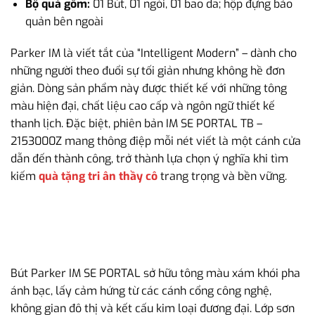
Bộ quà gồm:
01 Bút, 01 ngòi, 01 bao da; hộp đựng bảo
quản bên ngoài
Parker IM là viết tắt của “Intelligent Modern” – dành cho
những người theo đuổi sự tối giản nhưng không hề đơn
giản. Dòng sản phẩm này được thiết kế với những tông
màu hiện đại, chất liệu cao cấp và ngôn ngữ thiết kế
thanh lịch. Đặc biệt, phiên bản IM SE PORTAL TB –
2153000Z mang thông điệp mỗi nét viết là một cánh cửa
dẫn đến thành công, trở thành lựa chọn ý nghĩa khi tìm
kiếm
quà tặng tri ân thầy cô
trang trọng và bền vững.
Bút Parker IM SE PORTAL sở hữu tông màu xám khói pha
ánh bạc, lấy cảm hứng từ các cánh cổng công nghệ,
không gian đô thị và kết cấu kim loại đương đại. Lớp sơn