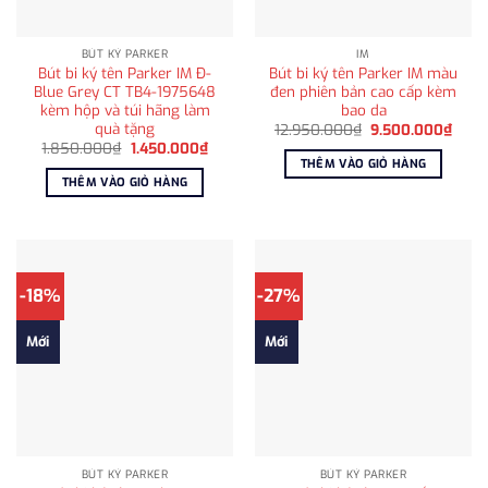
BÚT KÝ PARKER
IM
Bút bi ký tên Parker IM Đ-
Bút bi ký tên Parker IM màu
Blue Grey CT TB4-1975648
đen phiên bản cao cấp kèm
kèm hộp và túi hãng làm
bao da
quà tặng
Giá
Giá
12.950.000
₫
9.500.000
₫
gốc
hiện
Giá
Giá
1.850.000
₫
1.450.000
₫
là:
tại
gốc
hiện
THÊM VÀO GIỎ HÀNG
12.950.000₫.
là:
là:
tại
THÊM VÀO GIỎ HÀNG
9.50
1.850.000₫.
là:
1.450.000₫.
-18%
-27%
Mới
Mới
BÚT KÝ PARKER
BÚT KÝ PARKER