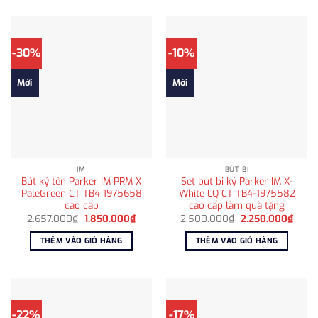
-30%
-10%
Mới
Mới
IM
BÚT BI
Bút ký tên Parker IM PRM X
Set bút bi ký Parker IM X-
PaleGreen CT TB4 1975658
White LQ CT TB4-1975582
cao cấp
cao cấp làm quà tặng
Giá
Giá
Giá
Giá
2.657.000
₫
1.850.000
₫
2.500.000
₫
2.250.000
₫
gốc
hiện
gốc
hiện
là:
tại
là:
tại
THÊM VÀO GIỎ HÀNG
THÊM VÀO GIỎ HÀNG
2.657.000₫.
là:
2.500.000₫.
là:
1.850.000₫.
2.250
-22%
-17%