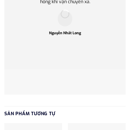
hỏng khi vận chuyển xa.
làm q
Nguyễn Nhất Long
SẢN PHẨM TƯƠNG TỰ