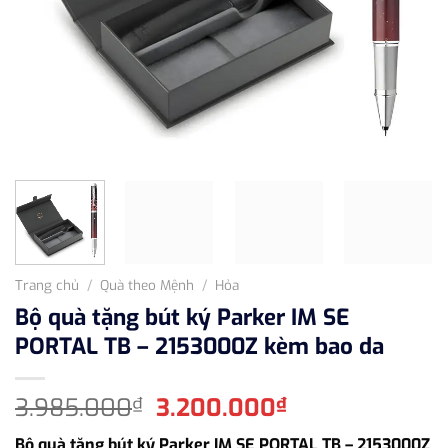
Trang chủ
/
Quà theo Mệnh
/
Hỏa
Bộ quà tặng bút ký Parker IM SE
PORTAL TB – 2153000Z kèm bao da
Giá
Giá
3.985.000
3.200.000
₫
₫
gốc
hiện
Bộ quà tặng bút ký Parker IM SE PORTAL TB – 2153000Z