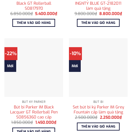
Black GT Rollerball
INGNTY BLUE GT-2182011
S0817970
làm quà tặng
Giá
Giá
Giá
Giá
6.850.000
₫
5.400.000
₫
9.800.000
₫
8.800.000
₫
gốc
hiện
gốc
hiện
là:
tại
là:
tại
THÊM VÀO GIỎ HÀNG
THÊM VÀO GIỎ HÀNG
6.850.000₫.
là:
9.800.000₫.
là:
5.400.000₫.
8.80
-22%
-10%
Mới
Mới
BÚT KÝ PARKER
BÚT BI
Bút bi Parker IM Black
Set bút bi ký Parker IM Grey
Lacquer GT Rollerball Pen
Fountain cấp làm quà tặng
S0856360 cao cấp
Giá
Giá
2.500.000
₫
2.250.000
₫
gốc
hiện
Giá
Giá
1.850.000
₫
1.450.000
₫
là:
tại
gốc
hiện
THÊM VÀO GIỎ HÀNG
2.500.000₫.
là:
là:
tại
THÊM VÀO GIỎ HÀNG