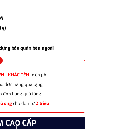
hiện
tại
100₫.
là:
IM
1.850.000₫.
áy)
đựng bảo quản bên ngoài
ÊN - KHẮC TÊN
miễn phí
cho đơn hàng quà tặng
o đơn hàng quà tặng
hú ong
cho đơn từ
2 triệu
M CAO CẤP
CHẤT