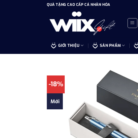
Bỏ
QUÀ TẶNG CAO CẤP CÁ NHÂN HÓA
qua
nội
dung
GIỚI THIỆU
SẢN PHẨM
-18%
Mới