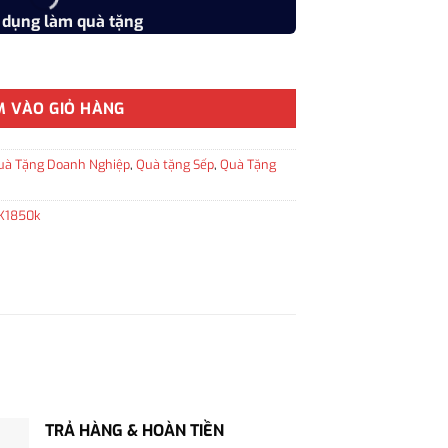
 dụng làm quà tặng
Vật liệu
e CT TB4 1975664 cao cấp làm quà tặng Doanh nghiệp, quà tặng cao
M VÀO GIỎ HÀNG
uà Tặng Doanh Nghiệp
,
Quà tặng Sếp
,
Quà Tặng
K1850k
TRẢ HÀNG & HOÀN TIỀN