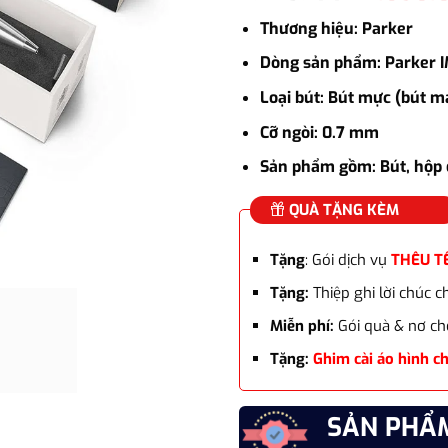
gốc
Thương hiệu: Parker
là:
2.245.
Dòng sản phẩm: Parker 
Loại bút: Bút mực (bút m
Cỡ ngòi: 0.7 mm
Sản phẩm gồm: Bút, hộp 
QUÀ TẶNG KÈM
Tặng
: Gói dịch vụ
THÊU T
Tặng:
Thiệp ghi lời chúc 
Miễn phí:
Gói quà & nơ ch
Tặng:
Ghim cài áo hình c
SẢN PHẨ