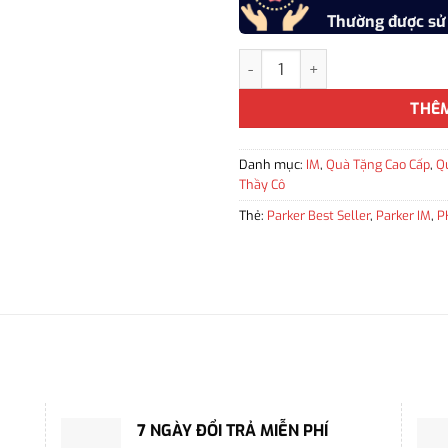
Thường được sử
Bút ký tên Parker IM PRM X Blu
THÊ
Danh mục:
IM
,
Quà Tặng Cao Cấp
,
Q
Thầy Cô
Thẻ:
Parker Best Seller
,
Parker IM
,
P
7 NGÀY ĐỔI TRẢ MIỄN PHÍ