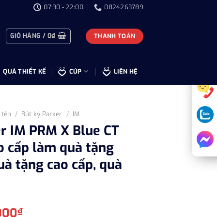
07:30 - 22:00
0824263789
GIỎ HÀNG /
0
₫
THANH TOÁN
QUÀ THIẾT KẾ
CÚP
LIÊN HỆ
 tên
/
Bút ký Parker
/
IM
er IM PRM X Blue CT
 cấp làm quà tặng
uà tặng cao cấp, quà
Giá
000
₫