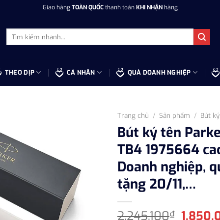
Giao hàng
TOÀN QUỐC
thanh toán
KHI NHẬN
hàng
Tìm
kiếm:
THEO DỊP
CÁ NHÂN
QUÀ DOANH NGHIỆP
Trang chủ
/
Sản phẩm
/
Bút ký
Bút ký tên Park
TB4 1975664 cao
Doanh nghiệp, q
tặng 20/11,…
Giá
2.245.100
1.850.
₫