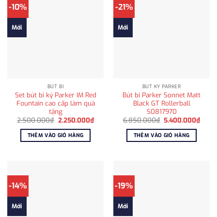
-10%
-21%
Mới
Mới
BÚT BI
BÚT KÝ PARKER
Set bút bi ký Parker IM Red
Bút bi Parker Sonnet Matt
Fountain cao cấp làm quà
Black GT Rollerball
tặng
S0817970
Giá
Giá
Giá
Giá
2.500.000
₫
2.250.000
₫
6.850.000
₫
5.400.000
₫
gốc
hiện
gốc
hiện
là:
tại
là:
tại
THÊM VÀO GIỎ HÀNG
THÊM VÀO GIỎ HÀNG
2.500.000₫.
là:
6.850.000₫.
là:
2.250.000₫.
5.400
-14%
-19%
Mới
Mới