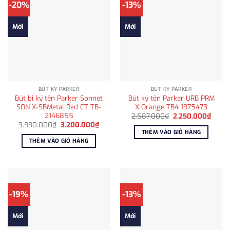
-20%
-13%
Mới
Mới
BÚT KÝ PARKER
BÚT KÝ PARKER
Bút bi ký tên Parker Sonnet
Bút ký tên Parker URB PRM
SON X-SBMetal Red CT TB-
X Orange TB4 1975473
2146855
Giá
Giá
2.587.000
₫
2.250.000
₫
gốc
hiện
Giá
Giá
3.990.000
₫
3.200.000
₫
là:
tại
gốc
hiện
THÊM VÀO GIỎ HÀNG
2.587.000₫.
là:
là:
tại
THÊM VÀO GIỎ HÀNG
2.250
3.990.000₫.
là:
3.200.000₫.
-19%
-13%
Mới
Mới