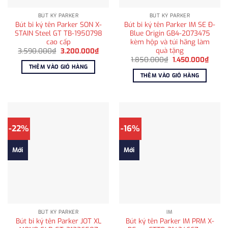
BÚT KÝ PARKER
BÚT KÝ PARKER
Bút bi ký tên Parker SON X-
Bút bi ký tên Parker IM SE Đ-
STAIN Steel GT TB-1950798
Blue Origin GB4-2073475
cao cấp
kèm hộp và túi hãng làm
quà tặng
Giá
Giá
3.590.000
₫
3.200.000
₫
gốc
hiện
Giá
Giá
1.850.000
₫
1.450.000
₫
là:
tại
gốc
hiện
THÊM VÀO GIỎ HÀNG
3.590.000₫.
là:
là:
tại
THÊM VÀO GIỎ HÀNG
3.200.000₫.
1.850.000₫.
là:
1.450
-22%
-16%
Mới
Mới
BÚT KÝ PARKER
IM
Bút bi ký tên Parker JOT XL
Bút ký tên Parker IM PRM X-