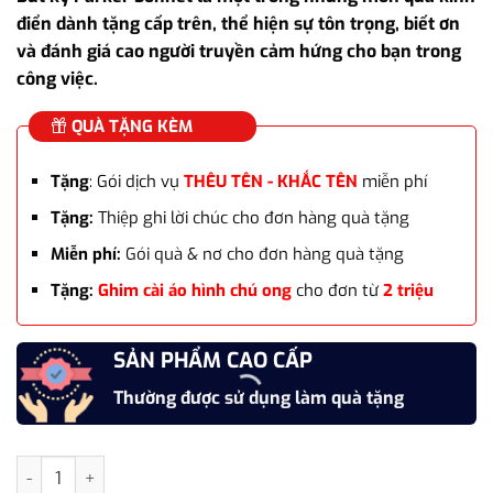
là:
tại
điển dành tặng cấp trên, thể hiện sự tôn trọng, biết ơn
5.583.000₫.
là:
và đánh giá cao người truyền cảm hứng cho bạn trong
5.400.000₫.
công việc.
QUÀ TẶNG KÈM
Tặng
: Gói dịch vụ
THÊU TÊN - KHẮC TÊN
miễn phí
Tặng:
Thiệp ghi lời chúc cho đơn hàng quà tặng
Miễn phí:
Gói quà & nơ cho đơn hàng quà tặng
Tặng:
Ghim cài áo hình chú ong
cho đơn từ
2 triệu
SẢN PHẨM CAO CẤP
Thường được sử dụng làm quà tặng
Bộ quà tặng bút ký ParKer SON GREEN SB CT 2169365 kèm bao d