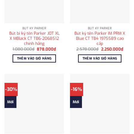
BÚT KÝ PARKER
BÚT KÝ PARKER
Bút bi ký tên Parker JOT XL
Bút ký tên Parker IM PRM X
X MBlack CT TB6-2068512
Blue CT TB4 1975589 cao
chính hãng
cấp
Giá
Giá
Giá
Giá
1.080.000
₫
878.000
₫
2.578.000
₫
2.250.000
₫
gốc
hiện
gốc
hiện
là:
tại
là:
tại
THÊM VÀO GIỎ HÀNG
THÊM VÀO GIỎ HÀNG
1.080.000₫.
là:
2.578.000₫.
là:
878.000₫.
2.250
-30%
-16%
Mới
Mới