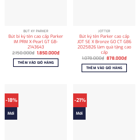
BÚT KÝ PARKER
JOTTER
Bút bi ký tên cao cấp Parker
Bút ký tên Parker cao cấp
IM PRM X-Pearl GT GB-
JOT SE X Bronze GO CT GB6
2143643
2025826 làm quà tặng cao
cấp
Giá
Giá
2.150.000
₫
1.850.000
₫
gốc
hiện
Giá
Giá
1.078.000
₫
878.000
₫
là:
tại
gốc
hiện
THÊM VÀO GIỎ HÀNG
2.150.000₫.
là:
là:
tại
THÊM VÀO GIỎ HÀNG
1.850.000₫.
1.078.000₫.
là:
878.0
-18%
-21%
Mới
Mới