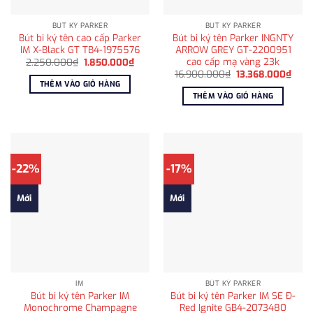
BÚT KÝ PARKER
BÚT KÝ PARKER
Bút bi ký tên cao cấp Parker
Bút bi ký tên Parker INGNTY
IM X-Black GT TB4-1975576
ARROW GREY GT-2200951
cao cấp mạ vàng 23k
Giá
Giá
2.250.000
₫
1.850.000
₫
gốc
hiện
Giá
Giá
16.900.000
₫
13.368.000
₫
là:
tại
gốc
hiện
THÊM VÀO GIỎ HÀNG
2.250.000₫.
là:
là:
tại
THÊM VÀO GIỎ HÀNG
1.850.000₫.
16.900.000₫.
là:
13.3
-22%
-17%
Mới
Mới
IM
BÚT KÝ PARKER
Bút bi ký tên Parker IM
Bút bi ký tên Parker IM SE Đ-
Monochrome Champagne
Red Ignite GB4-2073480