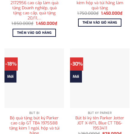
2172956 cao cấp làm quà
kèm hộp và túi hãng làm
tặng Doanh nghiệp, quà
quà tặng
tặng cao cấp, quà tặng
Giá
Giá
1.750.000
₫
1.450.000
₫
gốc
hiện
20/11,…
là:
tại
THÊM VÀO GIỎ HÀNG
Giá
Giá
1.850.000
₫
1.450.000
₫
1.750.000₫.
là:
gốc
hiện
1.450
là:
tại
THÊM VÀO GIỎ HÀNG
1.850.000₫.
là:
1.450.000₫.
-18%
-30%
Mới
Mới
BÚT BI
BÚT KÝ PARKER
Bộ quà tặng bút ký Parker
Bút bi ký tên Parker Jotter
cao cấp GT TB4 1975588
JOT X-WTL Blue CT TB6-
tặng kèm 1 ngòi, hộp và túi
1953411
hãng
Giá
Giá
1.250.000
₫
878.000
₫