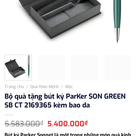
Trang chủ
/
Quà theo Mệnh
/
Mộc
Bộ quà tặng bút ký ParKer SON GREEN
SB CT 2169365 kèm bao da
Giá
Giá
5.583.000
5.400.000
₫
₫
gốc
hiện
Bút ký Parker Sonnet là một trong những món quà kinh