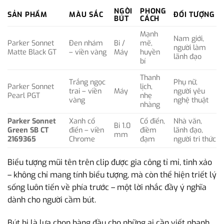
NGÒI
PHONG
SẢN PHẨM
MÀU SẮC
ĐỐI TƯỢNG
BÚT
CÁCH
Mạnh
Nam giới,
Parker Sonnet
Đen nhám
Bi /
mẽ,
người làm
Matte Black GT
– viền vàng
Máy
huyền
lãnh đạo
bí
Thanh
Trắng ngọc
Phụ nữ,
Parker Sonnet
lịch,
trai – viền
Máy
người yêu
Pearl PGT
nhẹ
vàng
nghệ thuật
nhàng
Parker Sonnet
Xanh cổ
Cổ điển,
Nhà văn,
Bi 1.0
Green SB CT
điển – viền
điềm
lãnh đạo,
mm
2169365
Chrome
đạm
người tri thức
Biểu tượng mũi tên trên clip được gia công tỉ mỉ, tinh xảo
– không chỉ mang tính biểu tượng, mà còn thể hiện triết lý
sống luôn tiến về phía trước – một lời nhắc đầy ý nghĩa
dành cho người cầm bút.
Bút bi là lựa chọn hàng đầu cho những ai cần viết nhanh,