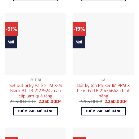
2.250.000₫.
2.650
-91%
-19%
Mới
Mới
BÚT BI
IM
Set bút bi ký Parker IM X-M
Bút ký tên Parker IM PRM X
Black BT TB-2127924z cao
Pearl GTTB 2143464Z chính
cấp làm quà tặng
hãng
Giá
Giá
Giá
Giá
24.500.000
₫
2.250.000
₫
2.765.000
₫
2.250.000
₫
gốc
hiện
gốc
hiện
là:
tại
là:
tại
THÊM VÀO GIỎ HÀNG
THÊM VÀO GIỎ HÀNG
24.500.000₫.
là:
2.765.000₫.
là:
2.250.000₫.
2.250