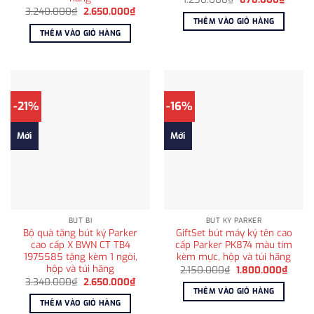
gốc
hiện
Giá
Giá
3.240.000
₫
2.650.000
₫
là:
tại
gốc
hiện
THÊM VÀO GIỎ HÀNG
1.250.000₫.
là:
là:
tại
THÊM VÀO GIỎ HÀNG
878.0
3.240.000₫.
là:
2.650.000₫.
-21%
-16%
Mới
Mới
BÚT BI
BÚT KÝ PARKER
Bộ quà tặng bút ký Parker
GiftSet bút máy ký tên cao
cao cấp X BWN CT TB4
cấp Parker PK874 màu tím
1975585 tặng kèm 1 ngòi,
kèm mực, hộp và túi hãng
hộp và túi hãng
Giá
Giá
2.150.000
₫
1.800.000
₫
gốc
hiện
Giá
Giá
3.340.000
₫
2.650.000
₫
là:
tại
gốc
hiện
THÊM VÀO GIỎ HÀNG
2.150.000₫.
là:
là:
tại
THÊM VÀO GIỎ HÀNG
1.800
3.340.000₫.
là: