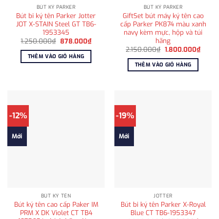
BÚT KÝ PARKER
BÚT KÝ PARKER
Bút bi ký tên Parker Jotter
GiftSet bút máy ký tên cao
JOT X-STAIN Steel GT TB6-
cấp Parker PK874 màu xanh
1953345
navy kèm mực, hộp và túi
hãng
Giá
Giá
1.250.000
₫
878.000
₫
gốc
hiện
Giá
Giá
2.150.000
₫
1.800.000
₫
là:
tại
gốc
hiện
THÊM VÀO GIỎ HÀNG
1.250.000₫.
là:
là:
tại
THÊM VÀO GIỎ HÀNG
878.000₫.
2.150.000₫.
là:
1.800
-12%
-19%
Mới
Mới
BÚT KÝ TÊN
JOTTER
Bút ký tên cao cấp Paker IM
Bút bi ký tên Parker X-Royal
PRM X DK Violet CT TB4
Blue CT TB6-1953347