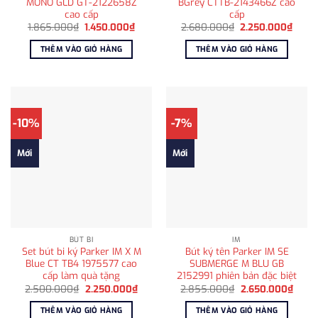
MONO GLD GT-2122658Z
BGrey CTTB-2143466Z cao
cao cấp
cấp
Giá
Giá
Giá
Giá
1.865.000
₫
1.450.000
₫
2.680.000
₫
2.250.000
₫
gốc
hiện
gốc
hiện
là:
tại
là:
tại
THÊM VÀO GIỎ HÀNG
THÊM VÀO GIỎ HÀNG
1.865.000₫.
là:
2.680.000₫.
là:
1.450.000₫.
2.250
-10%
-7%
Mới
Mới
BÚT BI
IM
Set bút bi ký Parker IM X M
Bút ký tên Parker IM SE
Blue CT TB4 1975577 cao
SUBMERGE M BLU GB
cấp làm quà tặng
2152991 phiên bản đặc biệt
Giá
Giá
Giá
Giá
2.500.000
₫
2.250.000
₫
2.855.000
₫
2.650.000
₫
gốc
hiện
gốc
hiện
là:
tại
là:
tại
THÊM VÀO GIỎ HÀNG
THÊM VÀO GIỎ HÀNG
2.500.000₫.
là:
2.855.000₫.
là: