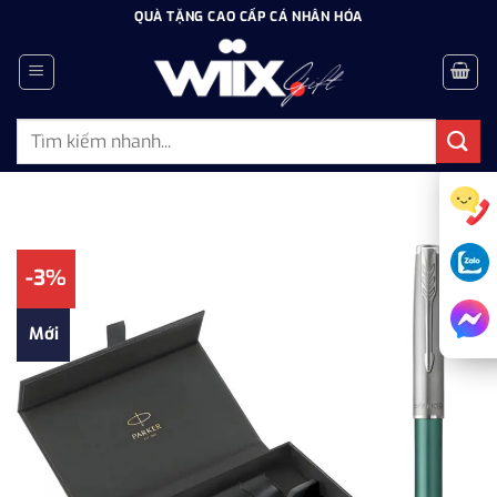
Bỏ
QUÀ TẶNG CAO CẤP CÁ NHÂN HÓA
qua
nội
dung
Tìm
kiếm:
-3%
Mới