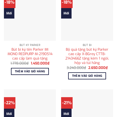
-18%
-18%
Mới
Mới
BÚT KÝ PARKER
BÚT BI
Bút bi ký tên Parker IM
Bộ quà tặng bút ký Parker
MONO REDPURP M-2190514
cao cấp X-BGrey CTTB-
cao cấp làm quà tặng
2143466Z tặng kèm 1 ngòi,
hộp và túi hãng
Giá
Giá
1.778.000
₫
1.450.000
₫
gốc
hiện
Giá
Giá
3.240.000
₫
2.650.000
₫
là:
tại
gốc
hiện
THÊM VÀO GIỎ HÀNG
1.778.000₫.
là:
là:
tại
THÊM VÀO GIỎ HÀNG
1.450.000₫.
3.240.000₫.
là:
2.650
-22%
-21%
Mới
Mới