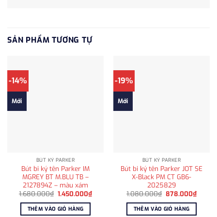
SẢN PHẨM TƯƠNG TỰ
-14%
-19%
Mới
Mới
BÚT KÝ PARKER
BÚT KÝ PARKER
Bút bi ký tên Parker IM
Bút bi ký tên Parker JOT SE
MGREY BT M.BLU TB –
X-Black PM CT GB6-
2127894Z – màu xám
2025829
Giá
Giá
Giá
Giá
1.680.000
₫
1.450.000
₫
1.080.000
₫
878.000
₫
gốc
hiện
gốc
hiện
là:
tại
là:
tại
THÊM VÀO GIỎ HÀNG
THÊM VÀO GIỎ HÀNG
1.680.000₫.
là:
1.080.000₫.
là: