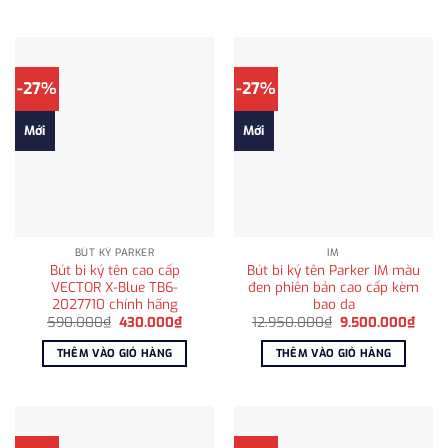
2.650.000₫.
-27%
-27%
Mới
Mới
BÚT KÝ PARKER
IM
Bút bi ký tên cao cấp
Bút bi ký tên Parker IM màu
VECTOR X-Blue TB6-
đen phiên bản cao cấp kèm
2027710 chính hãng
bao da
Giá
Giá
Giá
Giá
590.000
₫
430.000
₫
12.950.000
₫
9.500.000
₫
gốc
hiện
gốc
hiện
là:
tại
là:
tại
THÊM VÀO GIỎ HÀNG
THÊM VÀO GIỎ HÀNG
590.000₫.
là:
12.950.000₫.
là:
430.000₫.
9.50