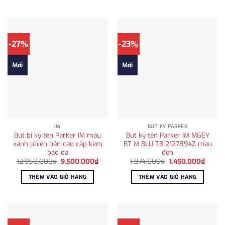
1.450.000₫.
878.0
-27%
-23%
Mới
Mới
IM
BÚT KÝ PARKER
Bút bi ký tên Parker IM màu
Bút ký tên Parker IM MGEY
xanh phiên bản cao cấp kèm
BT M BLU TB 2127894Z màu
bao da
đen
Giá
Giá
Giá
Giá
12.950.000
₫
9.500.000
₫
1.874.000
₫
1.450.000
₫
gốc
hiện
gốc
hiện
là:
tại
là:
tại
THÊM VÀO GIỎ HÀNG
THÊM VÀO GIỎ HÀNG
12.950.000₫.
là:
1.874.000₫.
là:
9.500.000₫.
1.450.