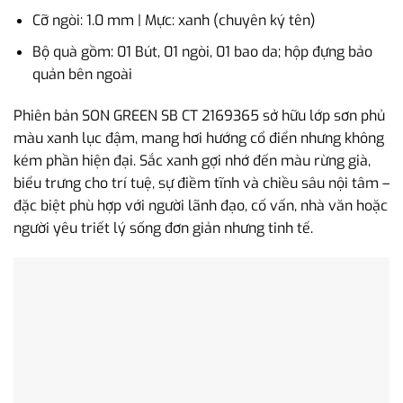
Cỡ ngòi: 1.0 mm | Mực: xanh (chuyên ký tên)
Bộ quà gồm: 01 Bút, 01 ngòi, 01 bao da; hộp đựng bảo
quản bên ngoài
Phiên bản SON GREEN SB CT 2169365 sở hữu lớp sơn phủ
màu xanh lục đậm, mang hơi hướng cổ điển nhưng không
kém phần hiện đại. Sắc xanh gợi nhớ đến màu rừng già,
biểu trưng cho trí tuệ, sự điềm tĩnh và chiều sâu nội tâm –
đặc biệt phù hợp với người lãnh đạo, cố vấn, nhà văn hoặc
người yêu triết lý sống đơn giản nhưng tinh tế.