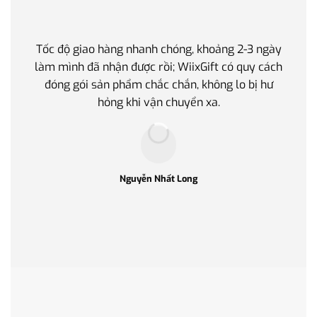
Tốc độ giao hàng nhanh chóng, khoảng 2-3 ngày
Quà t
làm mình đã nhận được rồi; WiixGift có quy cách
quan 
đóng gói sản phẩm chắc chắn, không lo bị hư
thế 
hỏng khi vận chuyển xa.
làm q
Nguyễn Nhất Long