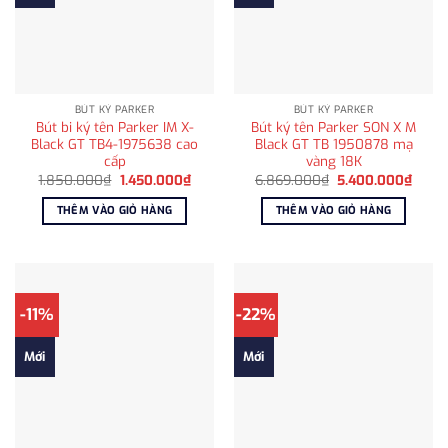
BÚT KÝ PARKER
BÚT KÝ PARKER
Bút bi ký tên Parker IM X-
Bút ký tên Parker SON X M
Black GT TB4-1975638 cao
Black GT TB 1950878 mạ
cấp
vàng 18K
Giá
Giá
Giá
Giá
1.850.000
₫
1.450.000
₫
6.869.000
₫
5.400.000
₫
gốc
hiện
gốc
hiện
là:
tại
là:
tại
THÊM VÀO GIỎ HÀNG
THÊM VÀO GIỎ HÀNG
1.850.000₫.
là:
6.869.000₫.
là:
1.450.000₫.
5.400
-11%
-22%
Mới
Mới