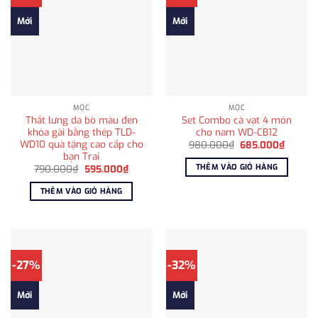
Mới
Mới
MỘC
MỘC
Thắt lưng da bò màu đen
Set Combo cà vạt 4 món
khóa gài bằng thép TLD-
cho nam WD-CB12
WD10 quà tặng cao cấp cho
Giá
Giá
980.000
₫
685.000
₫
gốc
hiện
bạn Trai
là:
tại
THÊM VÀO GIỎ HÀNG
Giá
Giá
790.000
₫
595.000
₫
980.000₫.
là:
gốc
hiện
685.00
là:
tại
THÊM VÀO GIỎ HÀNG
790.000₫.
là:
595.000₫.
-27%
-32%
Mới
Mới