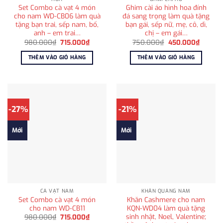
Set Combo cà vạt 4 món
Ghim cài áo hình hoa đính
cho nam WD-CB06 làm quà
đá sang trọng làm quà tặng
tặng bạn trai, sếp nam, bố,
bạn gái, sếp nữ, mẹ, cô, dì,
anh – em trai…
chị – em gái…
Giá
Giá
Giá
Giá
980.000
₫
715.000
₫
750.000
₫
450.000
₫
gốc
hiện
gốc
hiện
là:
tại
là:
tại
THÊM VÀO GIỎ HÀNG
THÊM VÀO GIỎ HÀNG
980.000₫.
là:
750.000₫.
là:
715.000₫.
450.00
-27%
-21%
Mới
Mới
CÀ VẠT NAM
KHĂN QUÀNG NAM
Set Combo cà vạt 4 món
Khăn Cashmere cho nam
cho nam WD-CB11
KQN-WD04 làm quà tặng
sinh nhật, Noel, Valentine;
Giá
Giá
980.000
₫
715.000
₫