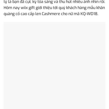
lý là bạn đã cực kỳ tỏa sáng và thu hút nhiều ánh nhìn rồi.
Hôm nay wiix gift giới thiệu tới quý khách hàng mẫu khăn
quàng cổ cao cấp len Cashmere cho nữ mã KQ-WD18.