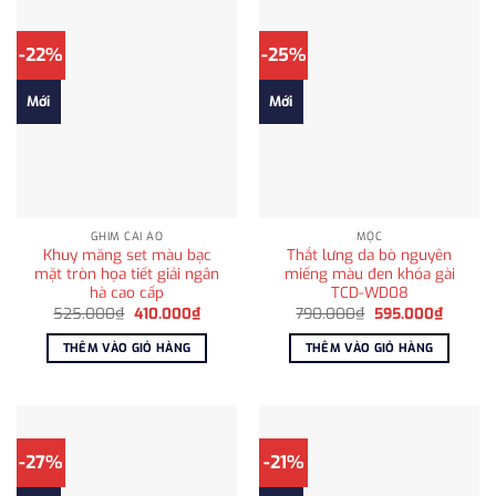
-22%
-25%
Mới
Mới
GHIM CÀI ÁO
MỘC
Khuy măng set màu bạc
Thắt lưng da bò nguyên
mặt tròn họa tiết giải ngân
miếng màu đen khóa gài
hà cao cấp
TCD-WD08
Giá
Giá
Giá
Giá
525.000
₫
410.000
₫
790.000
₫
595.000
₫
gốc
hiện
gốc
hiện
là:
tại
là:
tại
THÊM VÀO GIỎ HÀNG
THÊM VÀO GIỎ HÀNG
525.000₫.
là:
790.000₫.
là:
410.000₫.
595.00
-27%
-21%