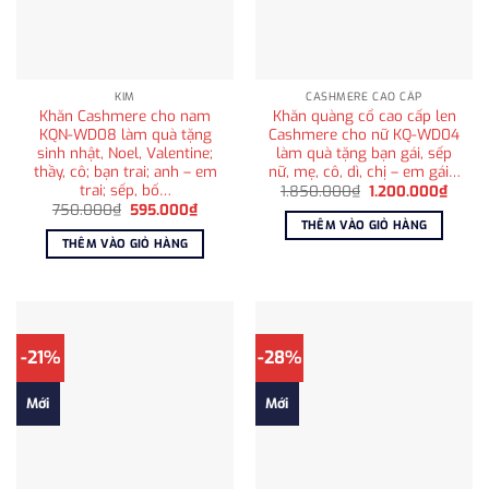
KIM
CASHMERE CAO CẤP
Khăn Cashmere cho nam
Khăn quàng cổ cao cấp len
KQN-WD08 làm quà tặng
Cashmere cho nữ KQ-WD04
sinh nhật, Noel, Valentine;
làm quà tặng bạn gái, sếp
thầy, cô; bạn trai; anh – em
nữ, mẹ, cô, dì, chị – em gái…
trai; sếp, bố…
Giá
Giá
1.850.000
₫
1.200.000
₫
gốc
hiện
Giá
Giá
750.000
₫
595.000
₫
là:
tại
gốc
hiện
THÊM VÀO GIỎ HÀNG
1.850.000₫.
là:
là:
tại
THÊM VÀO GIỎ HÀNG
1.200
750.000₫.
là:
595.000₫.
-21%
-28%
Mới
Mới