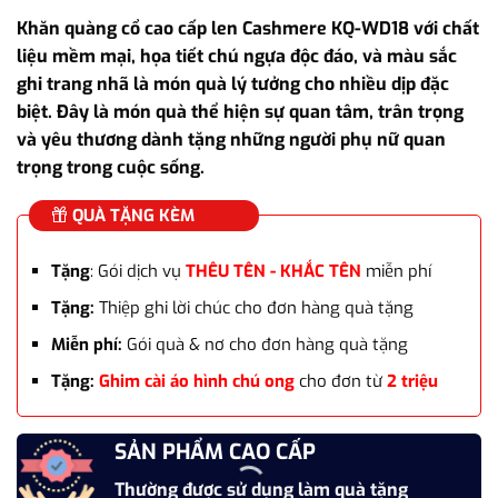
gốc
hiện
Khăn quàng cổ cao cấp len Cashmere KQ-WD18 với chất
là:
tại
liệu mềm mại, họa tiết chú ngựa độc đáo, và màu sắc
1.825.000₫.
là:
ghi trang nhã là món quà lý tưởng cho nhiều dịp đặc
1.250.000₫.
biệt. Đây là món quà thể hiện sự quan tâm, trân trọng
và yêu thương dành tặng những người phụ nữ quan
trọng trong cuộc sống.
QUÀ TẶNG KÈM
Tặng
: Gói dịch vụ
THÊU TÊN - KHẮC TÊN
miễn phí
Tặng:
Thiệp ghi lời chúc cho đơn hàng quà tặng
Miễn phí:
Gói quà & nơ cho đơn hàng quà tặng
Tặng:
Ghim cài áo hình chú ong
cho đơn từ
2 triệu
SẢN PHẨM CAO CẤP
Thường được sử dụng làm quà tặng