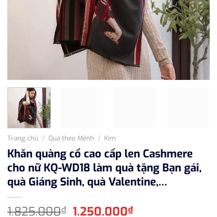
Trang chủ
/
Quà theo Mệnh
/
Kim
Khăn quàng cổ cao cấp len Cashmere
cho nữ KQ-WD18 làm quà tặng Bạn gái,
quà Giáng Sinh, quà Valentine,…
Giá
Giá
1.825.000
1.250.000
₫
₫