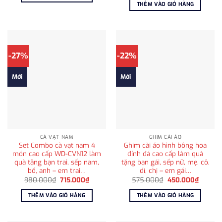
là:
tại
THÊM VÀO GIỎ HÀNG
595.000₫.
980.000₫.
là:
715.000
-27%
-22%
Mới
Mới
CÀ VẠT NAM
GHIM CÀI ÁO
Set Combo cà vạt nam 4
Ghim cài áo hình bông hoa
món cao cấp WD-CVN12 làm
đính đá cao cấp làm quà
quà tặng bạn trai, sếp nam,
tặng bạn gái, sếp nữ, mẹ, cô,
bố, anh – em trai…
dì, chị – em gái…
Giá
Giá
Giá
Giá
980.000
₫
715.000
₫
575.000
₫
450.000
₫
gốc
hiện
gốc
hiện
là:
tại
là:
tại
THÊM VÀO GIỎ HÀNG
THÊM VÀO GIỎ HÀNG
980.000₫.
là:
575.000₫.
là:
715.000₫.
450.00