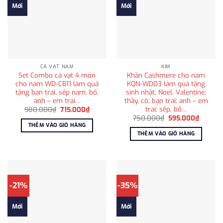
Mới
Mới
CÀ VẠT NAM
KIM
Set Combo cà vạt 4 món
Khăn Cashmere cho nam
cho nam WD-CB11 làm quà
KQN-WD03 làm quà tặng
tặng bạn trai, sếp nam, bố,
sinh nhật, Noel, Valentine;
anh – em trai…
thầy, cô; bạn trai; anh – em
trai; sếp, bố…
Giá
Giá
980.000
₫
715.000
₫
gốc
hiện
Giá
Giá
750.000
₫
595.000
₫
là:
tại
gốc
hiện
THÊM VÀO GIỎ HÀNG
980.000₫.
là:
là:
tại
THÊM VÀO GIỎ HÀNG
715.000₫.
750.000₫.
là:
595.00
-21%
-35%
Mới
Mới