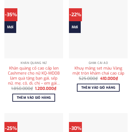
-35%
-22%
Mới
Mới
KHĂN QUÀNG NỮ
GHIM CÀI ÁO
Khăn quàng cổ cao cấp len
Khuy măng set màu Vàng
Cashmere cho nữ KQ-WD08
mặt tròn khảm chai cao cấp
làm quà tặng bạn gái, sếp
Giá
Giá
525.000
₫
410.000
₫
gốc
hiện
nữ, mẹ, cô, dì, chị – em gái…
là:
tại
THÊM VÀO GIỎ HÀNG
Giá
Giá
1.850.000
₫
1.200.000
₫
525.000₫.
là:
gốc
hiện
410.000
là:
tại
THÊM VÀO GIỎ HÀNG
1.850.000₫.
là:
1.200.000₫.
-25%
-30%