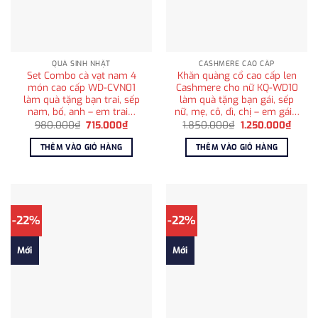
QUÀ SINH NHẬT
CASHMERE CAO CẤP
Set Combo cà vạt nam 4
Khăn quàng cổ cao cấp len
món cao cấp WD-CVN01
Cashmere cho nữ KQ-WD10
làm quà tặng bạn trai, sếp
làm quà tặng bạn gái, sếp
nam, bố, anh – em trai…
nữ, mẹ, cô, dì, chị – em gái…
Giá
Giá
Giá
Giá
980.000
₫
715.000
₫
1.850.000
₫
1.250.000
₫
gốc
hiện
gốc
hiện
là:
tại
là:
tại
THÊM VÀO GIỎ HÀNG
THÊM VÀO GIỎ HÀNG
980.000₫.
là:
1.850.000₫.
là:
715.000₫.
1.250
-22%
-22%
Mới
Mới