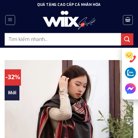
Bỏ
QUÀ TẶNG CAO CẤP CÁ NHÂN HÓA
qua
nội
dung
Tìm
kiếm:
-32%
Mới