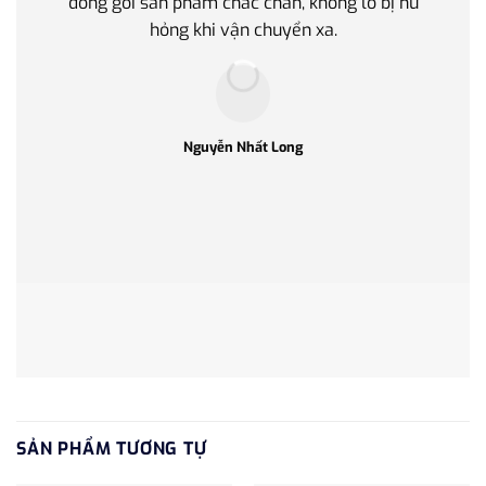
đóng gói sản phẩm chắc chắn, không lo bị hư
thế 
hỏng khi vận chuyển xa.
làm q
Nguyễn Nhất Long
SẢN PHẨM TƯƠNG TỰ