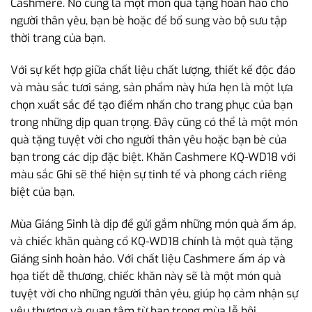
Cashmere. Nó cũng là một món quà tặng hoàn hảo cho
người thân yêu, bạn bè hoặc để bổ sung vào bộ sưu tập
thời trang của bạn.
Với sự kết hợp giữa chất liệu chất lượng, thiết kế độc đáo
và màu sắc tươi sáng, sản phẩm này hứa hẹn là một lựa
chọn xuất sắc để tạo điểm nhấn cho trang phục của bạn
trong những dịp quan trọng. Đây cũng có thể là một món
quà tặng tuyệt vời cho người thân yêu hoặc bạn bè của
bạn trong các dịp đặc biệt. Khăn Cashmere KQ-WD18 với
màu sắc Ghi sẽ thể hiện sự tinh tế và phong cách riêng
biệt của bạn.
Mùa Giáng Sinh là dịp để gửi gắm những món quà ấm áp,
và chiếc khăn quàng cổ KQ-WD18 chính là một quà tặng
Giáng sinh hoàn hảo. Với chất liệu Cashmere ấm áp và
họa tiết dễ thương, chiếc khăn này sẽ là một món quà
tuyệt vời cho những người thân yêu, giúp họ cảm nhận sự
yêu thương và quan tâm từ bạn trong mùa lễ hội.