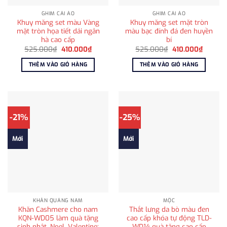
GHIM CÀI ÁO
GHIM CÀI ÁO
Khuy măng set màu Vàng
Khuy măng set mặt tròn
mặt tròn họa tiết dải ngân
màu bạc đính đá đen huyền
hà cao cấp
bí
Giá
Giá
Giá
Giá
525.000
₫
410.000
₫
525.000
₫
410.000
₫
gốc
hiện
gốc
hiện
là:
tại
là:
tại
THÊM VÀO GIỎ HÀNG
THÊM VÀO GIỎ HÀNG
525.000₫.
là:
525.000₫.
là:
410.000₫.
410.000
-21%
-25%
Mới
Mới
KHĂN QUÀNG NAM
MỘC
Khăn Cashmere cho nam
Thắt lưng da bò màu đen
KQN-WD05 làm quà tặng
cao cấp khóa tự động TLD-
sinh nhật, Noel, Valentine;
WD14 quà tặng cao cấp