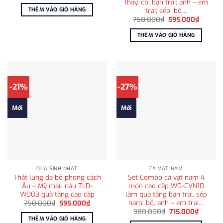
gốc
hiện
thầy, cô; bạn trai; anh – em
là:
tại
trai; sếp, bố…
THÊM VÀO GIỎ HÀNG
980.000₫.
là:
Giá
Giá
715.000₫.
750.000
₫
595.000
₫
gốc
hiện
là:
tại
THÊM VÀO GIỎ HÀNG
750.000₫.
là:
595.00
-21%
-27%
Mới
Mới
QUÀ SINH NHẬT
CÀ VẠT NAM
Thắt lưng da bò phong cách
Set Combo cà vạt nam 4
Âu – Mỹ màu nâu TLD-
món cao cấp WD-CVN10
WD03 quà tặng cao cấp
làm quà tặng bạn trai, sếp
nam, bố, anh – em trai…
Giá
Giá
750.000
₫
595.000
₫
gốc
hiện
Giá
Giá
980.000
₫
715.000
₫
là:
tại
gốc
hiện
THÊM VÀO GIỎ HÀNG
750.000₫.
là: