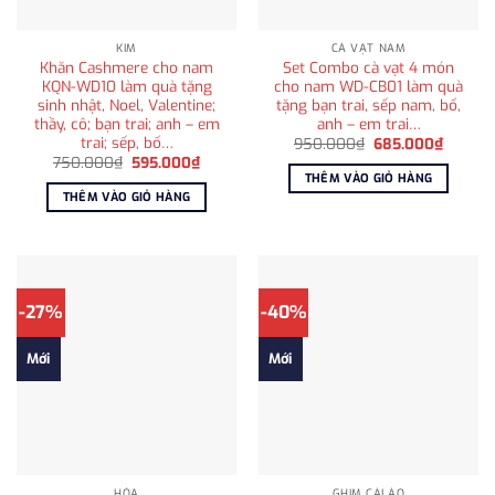
KIM
CÀ VẠT NAM
Khăn Cashmere cho nam
Set Combo cà vạt 4 món
KQN-WD10 làm quà tặng
cho nam WD-CB01 làm quà
sinh nhật, Noel, Valentine;
tặng bạn trai, sếp nam, bố,
thầy, cô; bạn trai; anh – em
anh – em trai…
trai; sếp, bố…
Giá
Giá
950.000
₫
685.000
₫
gốc
hiện
Giá
Giá
750.000
₫
595.000
₫
là:
tại
gốc
hiện
THÊM VÀO GIỎ HÀNG
950.000₫.
là:
là:
tại
THÊM VÀO GIỎ HÀNG
685.00
750.000₫.
là:
595.000₫.
-27%
-40%
Mới
Mới
HỎA
GHIM CÀI ÁO