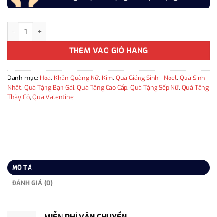
Khăn quàng cổ cao cấp len Cashmere cho nữ KQ-WD18 làm quà tặn
THÊM VÀO GIỎ HÀNG
Danh mục:
Hỏa
,
Khăn Quàng Nữ
,
Kim
,
Quà Giáng Sinh - Noel
,
Quà Sinh
Nhật
,
Quà Tặng Bạn Gái
,
Quà Tặng Cao Cấp
,
Quà Tặng Sếp Nữ
,
Quà Tặng
Thầy Cô
,
Quà Valentine
MÔ TẢ
ĐÁNH GIÁ (0)
MIỄN PHÍ VẬN CHUYỂN