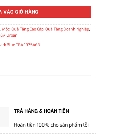
M VÀO GIỎ HÀNG
n
,
Mộc
,
Quà Tặng Cao Cấp
,
Quà Tặng Doanh Nghiệp
,
hủy
,
Urban
Dark Blue TB4 1975463
TRẢ HÀNG & HOÀN TIỀN
Hoàn tiền 100% cho sản phẩm lỗi