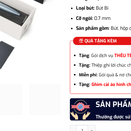
Loại bút:
Bút Bi
Cỡ ngòi:
0.7 mm
Sản phẩm gồm
: Bút, hộp
QUÀ TẶNG KÈM
Tặng
: Gói dịch vụ
THÊU T
Tặng:
Thiệp ghi lời chúc 
Miễn phí:
Gói quà & nơ ch
Tặng:
Ghim cài áo hình c
SẢN PHẨ
Thường được sử
Bút ký tên Parker URB PRM X 