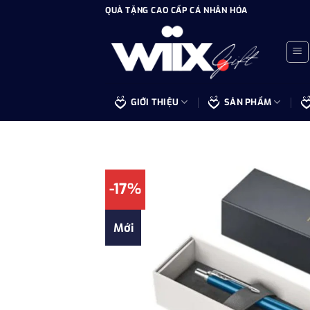
Bỏ
QUÀ TẶNG CAO CẤP CÁ NHÂN HÓA
qua
nội
dung
GIỚI THIỆU
SẢN PHẨM
-17%
Mới