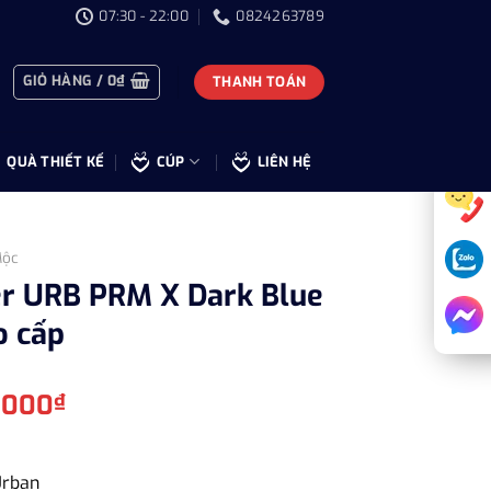
07:30 - 22:00
0824263789
GIỎ HÀNG /
0
₫
THANH TOÁN
QUÀ THIẾT KẾ
CÚP
LIÊN HỆ
ộc
er URB PRM X Dark Blue
o cấp
Giá
.000
₫
hiện
tại
.000₫.
là:
Urban