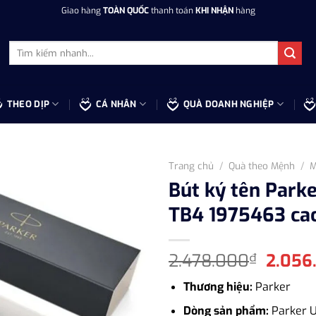
Giao hàng
TOÀN QUỐC
thanh toán
KHI NHẬN
hàng
Tìm
kiếm:
THEO DỊP
CÁ NHÂN
QUÀ DOANH NGHIỆP
Trang chủ
/
Quà theo Mệnh
/
M
Bút ký tên Park
TB4 1975463 ca
Giá
2.478.000
2.056
₫
gốc
Thương hiệu:
Parker
là:
2.478
Dòng sản phẩm:
Parker 