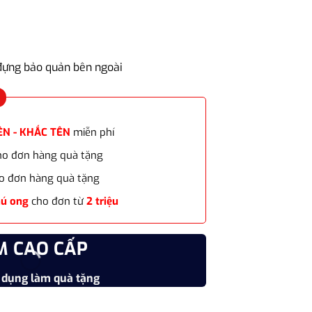
2.056.000₫.
 đựng bảo quản bên ngoài
ÊN - KHẮC TÊN
miễn phí
cho đơn hàng quà tặng
o đơn hàng quà tặng
hú ong
cho đơn từ
2 triệu
M CAO CẤP
CHẤT
 dụng làm quà tặng
Vật liệu
Dark Blue TB4 1975463 cao cấp số lượng