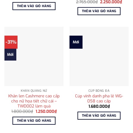
gốc
hiện
Giá
Giá
2.765.000
₫
2.250.000
₫
là:
tại
gốc
hiện
THÊM VÀO GIỎ HÀNG
985.000₫.
là:
là:
tại
THÊM VÀO GIỎ HÀNG
715.000₫.
2.765.000₫.
là:
2.250
-31%
Mới
Mới
KHĂN QUÀNG NỮ
CÚP BÓNG ĐÁ
Khăn len Cashmere cao cấp
Cúp vinh danh pha lê WG-
cho nữ họa tiết chữ cái –
058 cao cấp
TWD002 làm quà
1.680.000
₫
Giá
Giá
1.800.000
₫
1.250.000
₫
gốc
hiện
THÊM VÀO GIỎ HÀNG
là:
tại
THÊM VÀO GIỎ HÀNG
1.800.000₫.
là:
1.250.000₫.