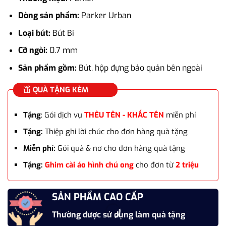
là:
tại
1.556.000₫.
là:
Dòng sản phẩm:
Parker Urban
1.026.000₫.
Loại bút:
Bút Bi
Cỡ ngòi:
0.7 mm
Sản phẩm gồm:
Bút, hộp đựng bảo quản bên ngoài
QUÀ TẶNG KÈM
Tặng
: Gói dịch vụ
THÊU TÊN - KHẮC TÊN
miễn phí
Tặng:
Thiệp ghi lời chúc cho đơn hàng quà tặng
Miễn phí:
Gói quà & nơ cho đơn hàng quà tặng
Tặng:
Ghim cài áo hình chú ong
cho đơn từ
2 triệu
SẢN PHẨM CAO CẤP
Thường được sử dụng làm quà tặng