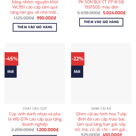
bằng nhôm nguyên khối
PK SON BLK CT FP M GB
WL991 cao cấp làm quà
1931500 màu đen
tặng tân gia, về nhà mới…
Giá
Giá
5.598.000
₫
5.024.000
₫
gốc
hiện
Giá
Giá
1.125.000
₫
990.000
₫
là:
tại
gốc
hiện
THÊM VÀO GIỎ HÀNG
5.598.000₫.
là:
là:
tại
THÊM VÀO GIỎ HÀNG
5.024
1.125.000₫.
là:
990.000₫.
-45%
-22%
Mới
Mới
CHẤT LIỆU CÚP
GHIM CÀI ÁO
Cúp vinh danh nhựa và pha
Ghim cài áo hình hoa Tulip
lê WG-074 cao cấp quà tặng
đính đá cao cấp màu bạc
doanh nghiệp
làm quà tặng bạn gái, sếp
nữ, mẹ, cô, dì, chị – em gái…
Giá
Giá
2.200.000
₫
1.200.000
₫
gốc
hiện
Giá
Giá
575.000
₫
450.000
₫