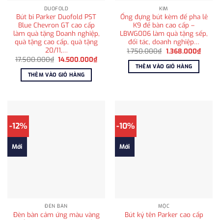
DUOFOLD
KIM
Bút bi Parker Duofold PST
Ống đựng bút kèm đế pha lê
Blue Chevron GT cao cấp
K9 để bàn cao cấp –
làm quà tặng Doanh nghiệp,
LBWG006 làm quà tặng sếp,
quà tặng cao cấp, quà tặng
đối tác, doanh nghiệp…
20/11,…
Giá
Giá
1.750.000
₫
1.368.000
₫
gốc
hiện
Giá
Giá
17.500.000
₫
14.500.000
₫
là:
tại
gốc
hiện
THÊM VÀO GIỎ HÀNG
1.750.000₫.
là:
là:
tại
THÊM VÀO GIỎ HÀNG
1.368.
17.500.000₫.
là:
14.500.000₫.
-12%
-10%
Mới
Mới
ĐÈN BÀN
MỘC
Đèn bàn cảm ứng màu vàng
Bút ký tên Parker cao cấp