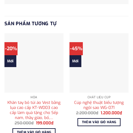
SẢN PHẨM TƯƠNG TỰ
-20%
-45%
Mới
Mới
HỎA
CHẤT LIỆU CÚP
Khăn tay bỏ túi áo Vest bằng
Cúp nghệ thuật biểu tượng
lụa cao cấp KT-WD03 cao
ngôi sao WG-071
cấp làm quà tặng cho Sếp
Giá
Giá
2.200.000
₫
1.200.000
₫
gốc
hiện
nam, thầy giáo, bố,…
là:
tại
THÊM VÀO GIỎ HÀNG
Giá
Giá
250.000
₫
199.000
₫
2.200.000₫.
là:
gốc
hiện
1.200
là:
tại
THÊM VÀO GIỎ HÀNG