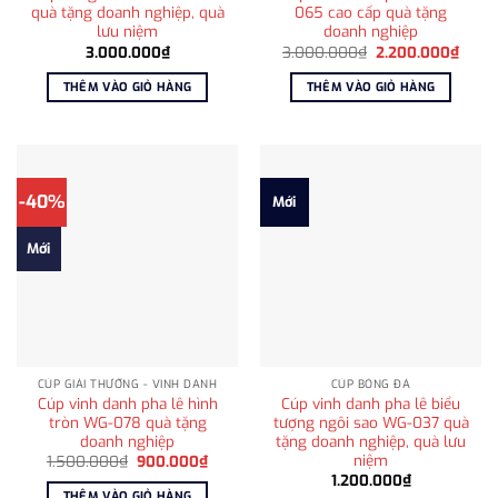
quà tặng doanh nghiệp, quà
065 cao cấp quà tặng
lưu niệm
doanh nghiệp
Giá
Giá
3.000.000
₫
3.000.000
₫
2.200.000
₫
gốc
hiện
là:
tại
THÊM VÀO GIỎ HÀNG
THÊM VÀO GIỎ HÀNG
3.000.000₫.
là:
2.200
-40%
Mới
Mới
CÚP GIẢI THƯỞNG - VINH DANH
CÚP BÓNG ĐÁ
Cúp vinh danh pha lê hình
Cúp vinh danh pha lê biểu
tròn WG-078 quà tặng
tượng ngôi sao WG-037 quà
doanh nghiệp
tặng doanh nghiệp, quà lưu
niệm
Giá
Giá
1.500.000
₫
900.000
₫
gốc
hiện
1.200.000
₫
là:
tại
THÊM VÀO GIỎ HÀNG