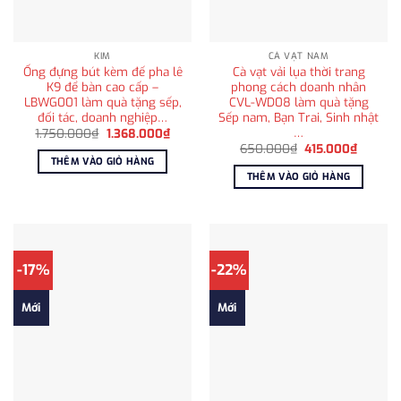
KIM
CÀ VẠT NAM
Ống đựng bút kèm đế pha lê
Cà vạt vải lụa thời trang
K9 để bàn cao cấp –
phong cách doanh nhân
LBWG001 làm quà tặng sếp,
CVL-WD08 làm quà tặng
đối tác, doanh nghiệp…
Sếp nam, Bạn Trai, Sinh nhật
…
Giá
Giá
1.750.000
₫
1.368.000
₫
gốc
hiện
Giá
Giá
650.000
₫
415.000
₫
là:
tại
gốc
hiện
THÊM VÀO GIỎ HÀNG
1.750.000₫.
là:
là:
tại
THÊM VÀO GIỎ HÀNG
1.368.000₫.
650.000₫.
là:
415.000
-17%
-22%
Mới
Mới