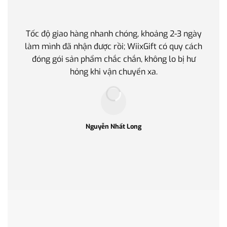
Tốc độ giao hàng nhanh chóng, khoảng 2-3 ngày
Quà t
làm mình đã nhận được rồi; WiixGift có quy cách
quan 
đóng gói sản phẩm chắc chắn, không lo bị hư
thế 
hỏng khi vận chuyển xa.
làm q
Nguyễn Nhất Long