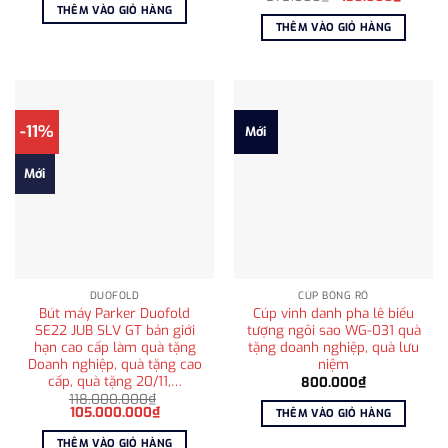
là:
tại
gốc
hiện
THÊM VÀO GIỎ HÀNG
2.200.000₫.
là:
là:
tại
THÊM VÀO GIỎ HÀNG
1.200.000₫.
575.000₫.
là:
450.00
-11%
Mới
Mới
DUOFOLD
CÚP BÓNG RỔ
Bút máy Parker Duofold
Cúp vinh danh pha lê biểu
SE22 JUB SLV GT bản giới
tượng ngôi sao WG-031 quà
hạn cao cấp làm quà tặng
tặng doanh nghiệp, quà lưu
Doanh nghiệp, quà tặng cao
niệm
cấp, quà tặng 20/11,…
800.000
₫
118.000.000
₫
Giá
Giá
105.000.000
₫
THÊM VÀO GIỎ HÀNG
gốc
hiện
là:
tại
THÊM VÀO GIỎ HÀNG