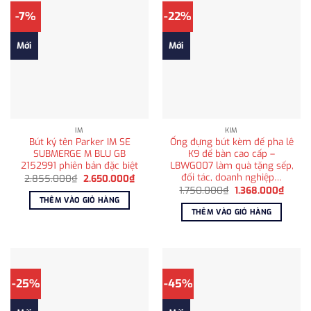
-7%
-22%
Mới
Mới
IM
KIM
Bút ký tên Parker IM SE
Ống đựng bút kèm đế pha lê
SUBMERGE M BLU GB
K9 để bàn cao cấp –
2152991 phiên bản đặc biệt
LBWG007 làm quà tặng sếp,
đối tác, doanh nghiệp…
Giá
Giá
2.855.000
₫
2.650.000
₫
gốc
hiện
Giá
Giá
1.750.000
₫
1.368.000
₫
là:
tại
gốc
hiện
THÊM VÀO GIỎ HÀNG
2.855.000₫.
là:
là:
tại
THÊM VÀO GIỎ HÀNG
2.650.000₫.
1.750.000₫.
là:
1.368.
-25%
-45%