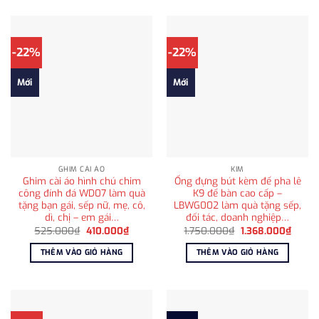
-22%
-22%
Mới
Mới
GHIM CÀI ÁO
KIM
Ghim cài áo hình chú chim
Ống đựng bút kèm đế pha lê
công đính đá WD07 làm quà
K9 để bàn cao cấp –
tặng bạn gái, sếp nữ, mẹ, cô,
LBWG002 làm quà tặng sếp,
dì, chị – em gái…
đối tác, doanh nghiệp…
Giá
Giá
Giá
Giá
525.000
₫
410.000
₫
1.750.000
₫
1.368.000
₫
gốc
hiện
gốc
hiện
là:
tại
là:
tại
THÊM VÀO GIỎ HÀNG
THÊM VÀO GIỎ HÀNG
525.000₫.
là:
1.750.000₫.
là:
410.000₫.
1.368.