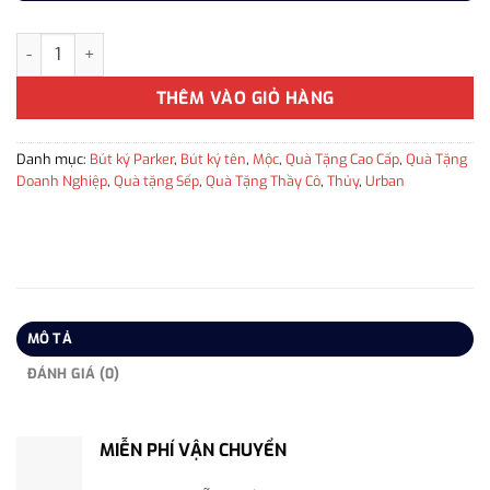
Bút ký tên Parker URB X Muted Black CT TB S0735950 cao cấp 
THÊM VÀO GIỎ HÀNG
Danh mục:
Bút ký Parker
,
Bút ký tên
,
Mộc
,
Quà Tặng Cao Cấp
,
Quà Tặng
Doanh Nghiệp
,
Quà tặng Sếp
,
Quà Tặng Thầy Cô
,
Thủy
,
Urban
MÔ TẢ
ĐÁNH GIÁ (0)
MIỄN PHÍ VẬN CHUYỂN