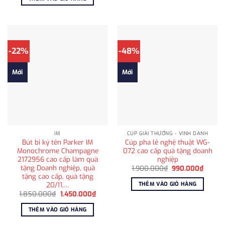
250.000₫.
là:
199.000₫.
-22%
-48%
Mới
Mới
IM
CÚP GIẢI THƯỞNG - VINH DANH
Bút bi ký tên Parker IM
Cúp pha lê nghệ thuật WG-
Monochrome Champagne
072 cao cấp quà tặng doanh
2172956 cao cấp làm quà
nghiệp
tặng Doanh nghiệp, quà
Giá
Giá
1.900.000
₫
990.000
₫
gốc
hiện
tặng cao cấp, quà tặng
là:
tại
20/11,…
THÊM VÀO GIỎ HÀNG
1.900.000₫.
là:
Giá
Giá
1.850.000
₫
1.450.000
₫
990.0
gốc
hiện
là:
tại
THÊM VÀO GIỎ HÀNG
1.850.000₫.
là:
1.450.000₫.