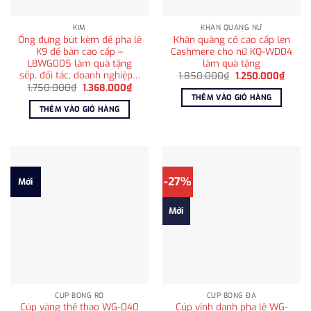
KIM
KHĂN QUÀNG NỮ
Ống đựng bút kèm đế pha lê
Khăn quàng cổ cao cấp len
K9 để bàn cao cấp –
Cashmere cho nữ KQ-WD04
LBWG005 làm quà tặng
làm quà tặng
sếp, đối tác, doanh nghiệp…
Giá
Giá
1.850.000
₫
1.250.000
₫
gốc
hiện
Giá
Giá
1.750.000
₫
1.368.000
₫
là:
tại
gốc
hiện
THÊM VÀO GIỎ HÀNG
1.850.000₫.
là:
là:
tại
THÊM VÀO GIỎ HÀNG
1.250
1.750.000₫.
là:
1.368.000₫.
-27%
Mới
Mới
CÚP BÓNG RỔ
CÚP BÓNG ĐÁ
Cúp vàng thể thao WG-040
Cúp vinh danh pha lê WG-