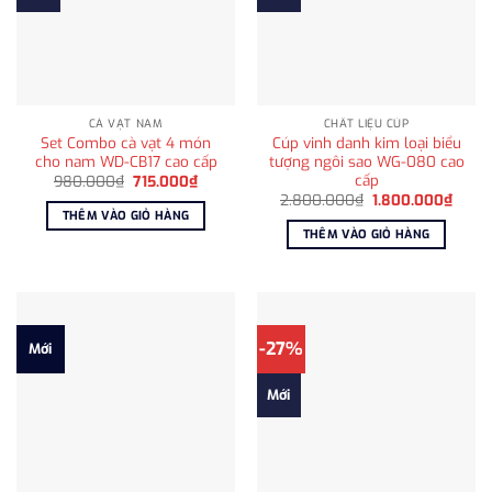
CÀ VẠT NAM
CHẤT LIỆU CÚP
Set Combo cà vạt 4 món
Cúp vinh danh kim loại biểu
cho nam WD-CB17 cao cấp
tượng ngôi sao WG-080 cao
cấp
Giá
Giá
980.000
₫
715.000
₫
gốc
hiện
Giá
Giá
2.800.000
₫
1.800.000
₫
là:
tại
gốc
hiện
THÊM VÀO GIỎ HÀNG
980.000₫.
là:
là:
tại
THÊM VÀO GIỎ HÀNG
715.000₫.
2.800.000₫.
là:
1.800
-27%
Mới
Mới