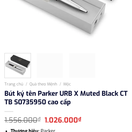
Trang chủ
/
Quà theo Mệnh
/
Mộc
Bút ký tên Parker URB X Muted Black CT
TB S0735950 cao cấp
Giá
Giá
1.556.000
1.026.000
₫
₫
gốc
hiện
Thương hiệu:
Parker