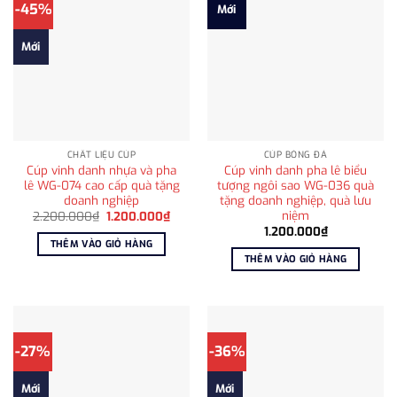
-45%
Mới
Mới
CHẤT LIỆU CÚP
CÚP BÓNG ĐÁ
Cúp vinh danh nhựa và pha
Cúp vinh danh pha lê biểu
lê WG-074 cao cấp quà tặng
tượng ngôi sao WG-036 quà
doanh nghiệp
tặng doanh nghiệp, quà lưu
niệm
Giá
Giá
2.200.000
₫
1.200.000
₫
gốc
hiện
1.200.000
₫
là:
tại
THÊM VÀO GIỎ HÀNG
2.200.000₫.
là:
THÊM VÀO GIỎ HÀNG
1.200.000₫.
-27%
-36%
Mới
Mới