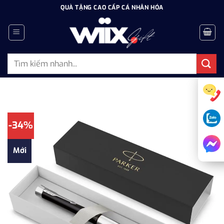
Bỏ
QUÀ TẶNG CAO CẤP CÁ NHÂN HÓA
qua
nội
dung
Tìm
kiếm:
-34%
Mới