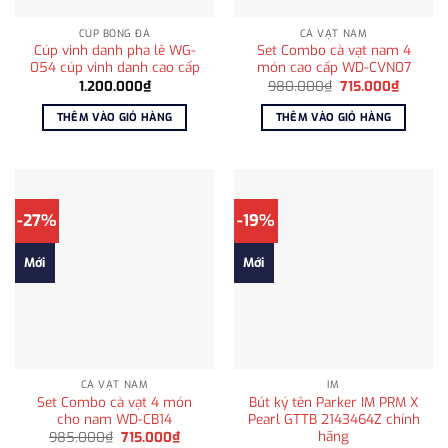
CÚP BÓNG ĐÁ
CÀ VẠT NAM
Cúp vinh danh pha lê WG-
Set Combo cà vạt nam 4
054 cúp vinh danh cao cấp
món cao cấp WD-CVN07
Giá
Giá
1.200.000
₫
980.000
₫
715.000
₫
gốc
hiện
là:
tại
THÊM VÀO GIỎ HÀNG
THÊM VÀO GIỎ HÀNG
980.000₫.
là:
715.000
-27%
-19%
Mới
Mới
CÀ VẠT NAM
IM
Set Combo cà vạt 4 món
Bút ký tên Parker IM PRM X
cho nam WD-CB14
Pearl GTTB 2143464Z chính
hãng
Giá
Giá
985.000
₫
715.000
₫