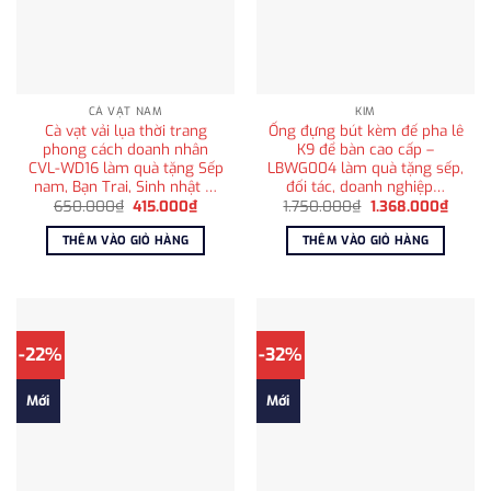
CÀ VẠT NAM
KIM
Cà vạt vải lụa thời trang
Ống đựng bút kèm đế pha lê
phong cách doanh nhân
K9 để bàn cao cấp –
CVL-WD16 làm quà tặng Sếp
LBWG004 làm quà tặng sếp,
nam, Bạn Trai, Sinh nhật …
đối tác, doanh nghiệp…
Giá
Giá
Giá
Giá
650.000
₫
415.000
₫
1.750.000
₫
1.368.000
₫
gốc
hiện
gốc
hiện
là:
tại
là:
tại
THÊM VÀO GIỎ HÀNG
THÊM VÀO GIỎ HÀNG
650.000₫.
là:
1.750.000₫.
là:
415.000₫.
1.368.
-22%
-32%
Mới
Mới