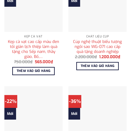
Mới
Mới
KẸP CÀ VẠT
CHẤT LIỆU CÚP
Kẹp cà vạt cao cấp màu đen
Cúp nghệ thuật biểu tượng
tối giản lịch thiệp làm quà
ngôi sao WG-071 cao cấp
tặng cho Sếp nam, thầy
quà tặng doanh nghiệp
giáo, Bố,…
Giá
Giá
2.200.000
₫
1.200.000
₫
gốc
hiện
Giá
Giá
750.000
₫
565.000
₫
là:
tại
gốc
hiện
THÊM VÀO GIỎ HÀNG
2.200.000₫.
là:
là:
tại
THÊM VÀO GIỎ HÀNG
1.200
750.000₫.
là:
565.000₫.
-22%
-36%
Mới
Mới