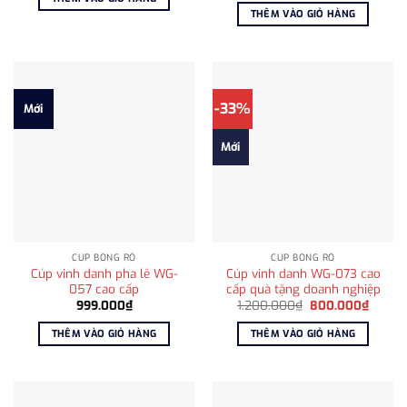
1.500.000₫.
là:
THÊM VÀO GIỎ HÀNG
900.000₫.
-33%
Mới
Mới
CÚP BÓNG RỔ
CÚP BÓNG RỔ
Cúp vinh danh pha lê WG-
Cúp vinh danh WG-073 cao
057 cao cấp
cấp quà tặng doanh nghiệp
Giá
Giá
999.000
₫
1.200.000
₫
800.000
₫
gốc
hiện
là:
tại
THÊM VÀO GIỎ HÀNG
THÊM VÀO GIỎ HÀNG
1.200.000₫.
là:
800.0