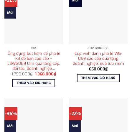
-22%
Mới
Mới
KIM
CÚP BÓNG RỔ
Ống đựng bút kèm đế pha lê
Cúp vinh danh pha lê WG-
K9 để bàn cao cấp –
059 cao cấp quà tặng
LBWG009 làm quà tặng sếp,
doanh nghiệp, quà lưu niệm
đối tác, doanh nghiệp…
650.000
₫
Giá
Giá
1.750.000
₫
1.368.000
₫
gốc
hiện
THÊM VÀO GIỎ HÀNG
là:
tại
THÊM VÀO GIỎ HÀNG
1.750.000₫.
là:
1.368.000₫.
-36%
-22%
Mới
Mới