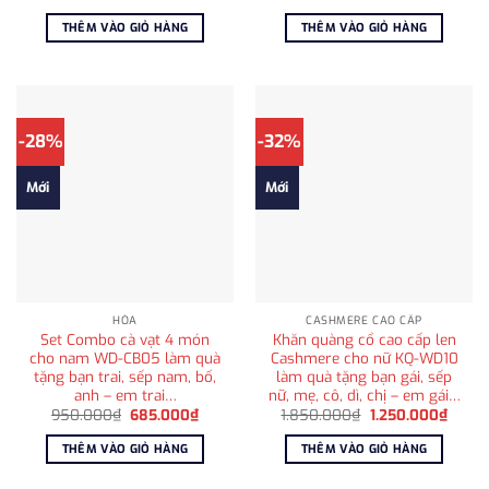
gốc
hiện
gốc
hiện
là:
tại
là:
tại
THÊM VÀO GIỎ HÀNG
THÊM VÀO GIỎ HÀNG
1.025.000₫.
là:
650.000₫.
là:
810.000₫.
415.000
-28%
-32%
Mới
Mới
HỎA
CASHMERE CAO CẤP
Set Combo cà vạt 4 món
Khăn quàng cổ cao cấp len
cho nam WD-CB05 làm quà
Cashmere cho nữ KQ-WD10
tặng bạn trai, sếp nam, bố,
làm quà tặng bạn gái, sếp
anh – em trai…
nữ, mẹ, cô, dì, chị – em gái…
Giá
Giá
Giá
Giá
950.000
₫
685.000
₫
1.850.000
₫
1.250.000
₫
gốc
hiện
gốc
hiện
là:
tại
là:
tại
THÊM VÀO GIỎ HÀNG
THÊM VÀO GIỎ HÀNG
950.000₫.
là:
1.850.000₫.
là:
685.000₫.
1.250