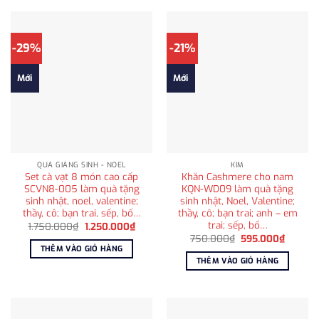
-29%
-21%
Mới
Mới
QUÀ GIÁNG SINH - NOEL
KIM
Set cà vạt 8 món cao cấp
Khăn Cashmere cho nam
SCVN8-005 làm quà tặng
KQN-WD09 làm quà tặng
sinh nhật, noel, valentine;
sinh nhật, Noel, Valentine;
thầy, cô; bạn trai, sếp, bố…
thầy, cô; bạn trai; anh – em
trai; sếp, bố…
Giá
Giá
1.750.000
₫
1.250.000
₫
gốc
hiện
Giá
Giá
750.000
₫
595.000
₫
là:
tại
gốc
hiện
THÊM VÀO GIỎ HÀNG
1.750.000₫.
là:
là:
tại
THÊM VÀO GIỎ HÀNG
1.250.000₫.
750.000₫.
là:
595.00