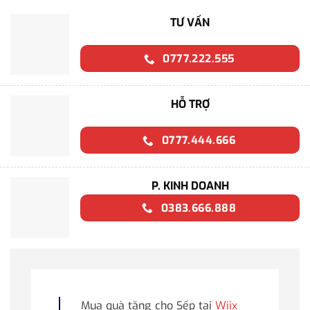
TƯ VẤN
0777.222.555
HỖ TRỢ
0777.444.666
P. KINH DOANH
0383.666.888
Mua quà tặng cho Sếp tại
Wiix