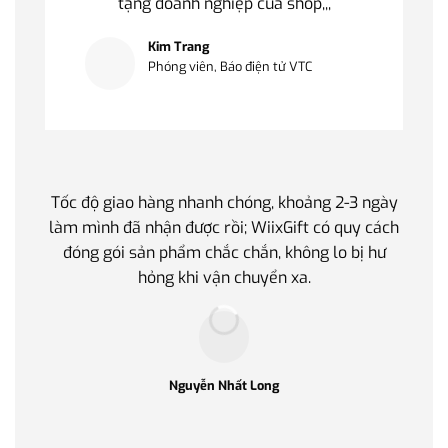
tặng doanh nghiệp của shop,,,
Kim Trang
Phóng viên, Báo điện tử VTC
Tốc độ giao hàng nhanh chóng, khoảng 2-3 ngày
Quà t
làm mình đã nhận được rồi; WiixGift có quy cách
quan 
đóng gói sản phẩm chắc chắn, không lo bị hư
thế 
hỏng khi vận chuyển xa.
làm q
Nguyễn Nhất Long