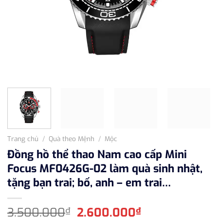
Trang chủ
/
Quà theo Mệnh
/
Mộc
Đồng hồ thể thao Nam cao cấp Mini
Focus MF0426G-02 làm quà sinh nhật,
tặng bạn trai; bố, anh – em trai…
Giá
Giá
3.500.000
2.600.000
₫
₫