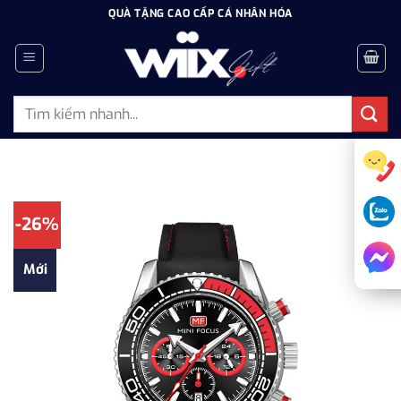
Bỏ
QUÀ TẶNG CAO CẤP CÁ NHÂN HÓA
qua
nội
dung
Tìm
kiếm:
-26%
Mới