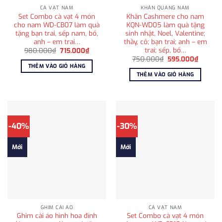
CÀ VẠT NAM
KHĂN QUÀNG NAM
Set Combo cà vạt 4 món
Khăn Cashmere cho nam
cho nam WD-CB07 làm quà
KQN-WD05 làm quà tặng
tặng bạn trai, sếp nam, bố,
sinh nhật, Noel, Valentine;
anh – em trai…
thầy, cô; bạn trai; anh – em
trai; sếp, bố…
Giá
Giá
980.000
₫
715.000
₫
gốc
hiện
Giá
Giá
750.000
₫
595.000
₫
là:
tại
gốc
hiện
THÊM VÀO GIỎ HÀNG
980.000₫.
là:
là:
tại
THÊM VÀO GIỎ HÀNG
715.000₫.
750.000₫.
là:
595.00
-40%
-30%
Mới
Mới
GHIM CÀI ÁO
CÀ VẠT NAM
Ghim cài áo hình hoa đính
Set Combo cà vạt 4 món