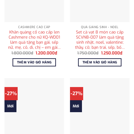
CASHMERE CAO CẤP
QUÀ GIÁNG SINH - NOEL
Khăn quàng cổ cao cấp len
Set cà vạt 8 món cao cấp
Cashmere cho nữ KQ-WD01
SCVN8-007 làm quà tặng
làm quà tặng bạn gái, sếp
sinh nhật, noel, valentine;
nữ, mẹ, cô, dì, chị – em gái…
thầy, cô; bạn trai, sếp, bố…
Giá
Giá
Giá
Giá
1.800.000
₫
1.200.000
₫
1.750.000
₫
1.250.000
₫
gốc
hiện
gốc
hiện
là:
tại
là:
tại
THÊM VÀO GIỎ HÀNG
THÊM VÀO GIỎ HÀNG
1.800.000₫.
là:
1.750.000₫.
là:
1.200.000₫.
1.250
-27%
-27%
Mới
Mới