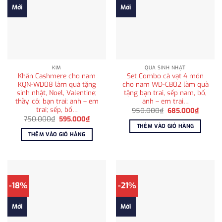
Mới
Mới
KIM
QUÀ SINH NHẬT
Khăn Cashmere cho nam
Set Combo cà vạt 4 món
KQN-WD08 làm quà tặng
cho nam WD-CB02 làm quà
sinh nhật, Noel, Valentine;
tặng bạn trai, sếp nam, bố,
thầy, cô; bạn trai; anh – em
anh – em trai…
trai; sếp, bố…
Giá
Giá
950.000
₫
685.000
₫
gốc
hiện
Giá
Giá
750.000
₫
595.000
₫
là:
tại
gốc
hiện
THÊM VÀO GIỎ HÀNG
950.000₫.
là:
là:
tại
THÊM VÀO GIỎ HÀNG
685.00
750.000₫.
là:
595.000₫.
-18%
-21%
Mới
Mới