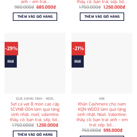
anh – em trai…
thầy, cô; bạn trai, sếp, bố…
Giá
Giá
Giá
Giá
980.000
₫
685.000
₫
1.750.000
₫
1.250.000
₫
gốc
hiện
gốc
hiện
là:
tại
là:
tại
THÊM VÀO GIỎ HÀNG
THÊM VÀO GIỎ HÀNG
980.000₫.
là:
1.750.000₫.
là:
685.000₫.
1.250
-29%
-21%
Mới
Mới
QUÀ GIÁNG SINH - NOEL
KIM
Set cà vạt 8 món cao cấp
Khăn Cashmere cho nam
SCVN8-004 làm quà tặng
KQN-WD03 làm quà tặng
sinh nhật, noel, valentine;
sinh nhật, Noel, Valentine;
thầy, cô; bạn trai, sếp, bố…
thầy, cô; bạn trai; anh – em
trai; sếp, bố…
Giá
Giá
1.750.000
₫
1.250.000
₫
gốc
hiện
Giá
Giá
750.000
₫
595.000
₫
là:
tại
gốc
hiện
THÊM VÀO GIỎ HÀNG
1.750.000₫.
là: