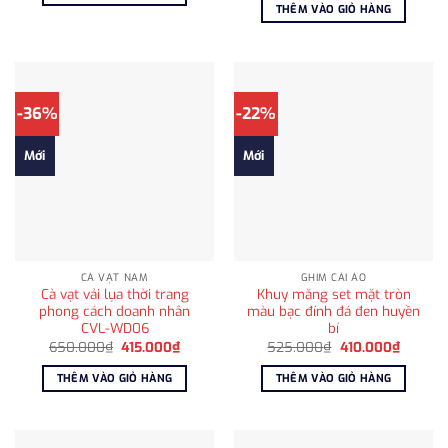
là:
tại
THÊM VÀO GIỎ HÀNG
1.250.000₫.
750.000₫.
là:
595.00
-36%
-22%
Mới
Mới
CÀ VẠT NAM
GHIM CÀI ÁO
Cà vạt vải lụa thời trang
Khuy măng set mặt tròn
phong cách doanh nhân
màu bạc đính đá đen huyền
CVL-WD06
bí
Giá
Giá
Giá
Giá
650.000
₫
415.000
₫
525.000
₫
410.000
₫
gốc
hiện
gốc
hiện
là:
tại
là:
tại
THÊM VÀO GIỎ HÀNG
THÊM VÀO GIỎ HÀNG
650.000₫.
là:
525.000₫.
là:
415.000₫.
410.000