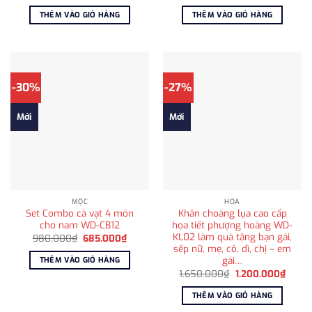
gốc
hiện
gốc
hiện
là:
tại
là:
tại
THÊM VÀO GIỎ HÀNG
THÊM VÀO GIỎ HÀNG
650.000₫.
là:
950.000₫.
là:
415.000₫.
685.00
-30%
-27%
Mới
Mới
MỘC
HỎA
Set Combo cà vạt 4 món
Khăn choàng lụa cao cấp
cho nam WD-CB12
họa tiết phượng hoàng WD-
KL02 làm quà tặng bạn gái,
Giá
Giá
980.000
₫
685.000
₫
gốc
hiện
sếp nữ, mẹ, cô, dì, chị – em
là:
tại
gái…
THÊM VÀO GIỎ HÀNG
980.000₫.
là:
Giá
Giá
685.000₫.
1.650.000
₫
1.200.000
₫
gốc
hiện
là:
tại
THÊM VÀO GIỎ HÀNG
1.650.000₫.
là:
1.200