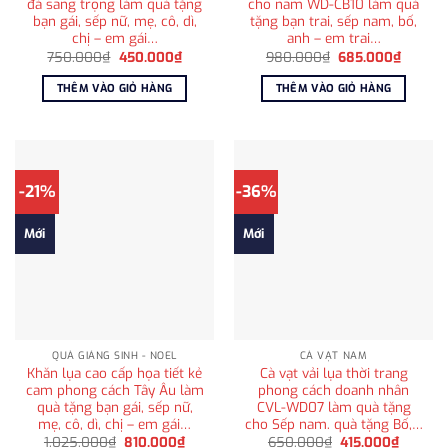
đá sang trọng làm quà tặng
cho nam WD-CB10 làm quà
bạn gái, sếp nữ, mẹ, cô, dì,
tặng bạn trai, sếp nam, bố,
chị – em gái…
anh – em trai…
Giá
Giá
Giá
Giá
750.000
₫
450.000
₫
980.000
₫
685.000
₫
gốc
hiện
gốc
hiện
là:
tại
là:
tại
THÊM VÀO GIỎ HÀNG
THÊM VÀO GIỎ HÀNG
750.000₫.
là:
980.000₫.
là:
450.000₫.
685.00
-21%
-36%
Mới
Mới
QUÀ GIÁNG SINH - NOEL
CÀ VẠT NAM
Khăn lụa cao cấp họa tiết kẻ
Cà vạt vải lụa thời trang
cam phong cách Tây Âu làm
phong cách doanh nhân
quà tặng bạn gái, sếp nữ,
CVL-WD07 làm quà tặng
mẹ, cô, dì, chị – em gái…
cho Sếp nam. quà tặng Bố,…
Giá
Giá
Giá
Giá
1.025.000
₫
810.000
₫
650.000
₫
415.000
₫