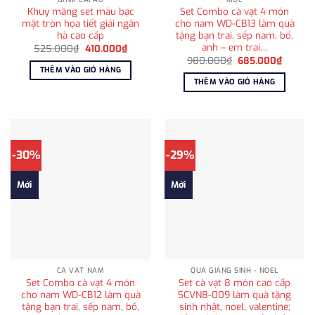
Khuy măng set màu bạc
Set Combo cà vạt 4 món
mặt tròn họa tiết giải ngân
cho nam WD-CB13 làm quà
hà cao cấp
tặng bạn trai, sếp nam, bố,
anh – em trai…
Giá
Giá
525.000
₫
410.000
₫
gốc
hiện
Giá
Giá
980.000
₫
685.000
₫
là:
tại
gốc
hiện
THÊM VÀO GIỎ HÀNG
525.000₫.
là:
là:
tại
THÊM VÀO GIỎ HÀNG
410.000₫.
980.000₫.
là:
685.00
-30%
-29%
Mới
Mới
CÀ VẠT NAM
QUÀ GIÁNG SINH - NOEL
Set Combo cà vạt 4 món
Set cà vạt 8 món cao cấp
cho nam WD-CB12 làm quà
SCVN8-009 làm quà tặng
tặng bạn trai, sếp nam, bố,
sinh nhật, noel, valentine;