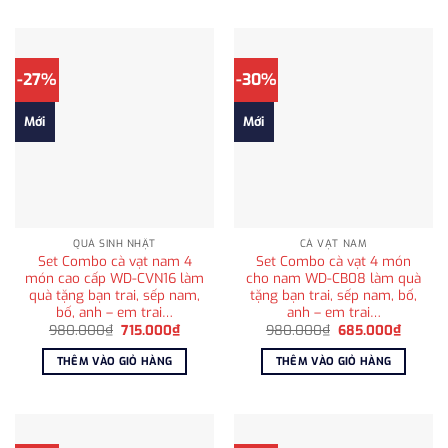
-27%
-30%
Mới
Mới
QUÀ SINH NHẬT
CÀ VẠT NAM
Set Combo cà vạt nam 4
Set Combo cà vạt 4 món
món cao cấp WD-CVN16 làm
cho nam WD-CB08 làm quà
quà tặng bạn trai, sếp nam,
tặng bạn trai, sếp nam, bố,
bố, anh – em trai…
anh – em trai…
Giá
Giá
Giá
Giá
980.000
₫
715.000
₫
980.000
₫
685.000
₫
gốc
hiện
gốc
hiện
là:
tại
là:
tại
THÊM VÀO GIỎ HÀNG
THÊM VÀO GIỎ HÀNG
980.000₫.
là:
980.000₫.
là:
715.000₫.
685.00