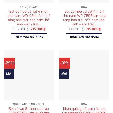
CÀ VẠT NAM
HỎA
Set Combo cà vạt 4 món
Set Combo cà vạt 4 món
cho nam WD-CB14 làm quà
cho nam WD-CB06 làm quà
tặng bạn trai, sếp nam, bố,
tặng bạn trai, sếp nam, bố,
anh – em trai…
anh – em trai…
Giá
Giá
Giá
Giá
985.000
₫
715.000
₫
980.000
₫
715.000
₫
gốc
hiện
gốc
hiện
là:
tại
là:
tại
THÊM VÀO GIỎ HÀNG
THÊM VÀO GIỎ HÀNG
985.000₫.
là:
980.000₫.
là:
715.000₫.
715.000
-29%
-31%
Mới
Mới
QUÀ GIÁNG SINH - NOEL
HỎA
Set cà vạt 8 món cao cấp
Khăn quàng cổ cao cấp len
SCVN8-002 làm quà tặng
Cashmere cho nữ KQ-WD06