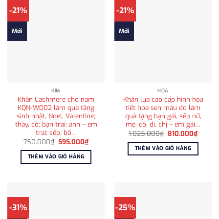
-21%
-21%
Mới
Mới
KIM
HỎA
Khăn Cashmere cho nam
Khăn lụa cao cấp hình họa
KQN-WD02 làm quà tặng
tiết hoa sen màu đỏ làm
sinh nhật, Noel, Valentine;
quà tặng bạn gái, sếp nữ,
thầy, cô; bạn trai; anh – em
mẹ, cô, dì, chị – em gái…
trai; sếp, bố…
Giá
Giá
1.025.000
₫
810.000
₫
gốc
hiện
Giá
Giá
750.000
₫
595.000
₫
là:
tại
gốc
hiện
THÊM VÀO GIỎ HÀNG
1.025.000₫.
là:
là:
tại
THÊM VÀO GIỎ HÀNG
810.00
750.000₫.
là:
595.000₫.
-31%
-25%