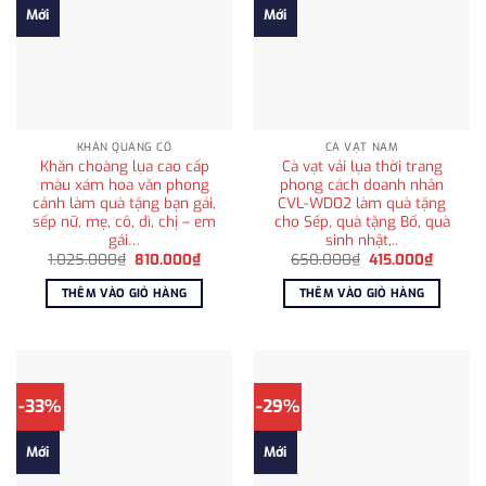
Mới
Mới
KHĂN QUÀNG CỔ
CÀ VẠT NAM
Khăn choàng lụa cao cấp
Cà vạt vải lụa thời trang
màu xám hoa văn phong
phong cách doanh nhân
cảnh làm quà tặng bạn gái,
CVL-WD02 làm quà tặng
sếp nữ, mẹ, cô, dì, chị – em
cho Sếp, quà tặng Bố, quà
gái…
sinh nhật,..
Giá
Giá
Giá
Giá
1.025.000
₫
810.000
₫
650.000
₫
415.000
₫
gốc
hiện
gốc
hiện
là:
tại
là:
tại
THÊM VÀO GIỎ HÀNG
THÊM VÀO GIỎ HÀNG
1.025.000₫.
là:
650.000₫.
là:
810.000₫.
415.000
-33%
-29%
Mới
Mới