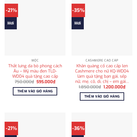
-21%
-35%
Mới
Mới
MỘC
CASHMERE CAO CẤP
Thắt lưng da bò phong cách
Khăn quàng cổ cao cấp len
Âu – Mỹ màu đen TLD-
Cashmere cho nữ KQ-WD04
WD04 quà tặng cao cấp
làm quà tặng bạn gái, sếp
nữ, mẹ, cô, dì, chị – em gái…
Giá
Giá
750.000
₫
595.000
₫
gốc
hiện
Giá
Giá
1.850.000
₫
1.200.000
₫
là:
tại
gốc
hiện
THÊM VÀO GIỎ HÀNG
750.000₫.
là:
là:
tại
THÊM VÀO GIỎ HÀNG
595.000₫.
1.850.000₫.
là:
1.200
-21%
-36%