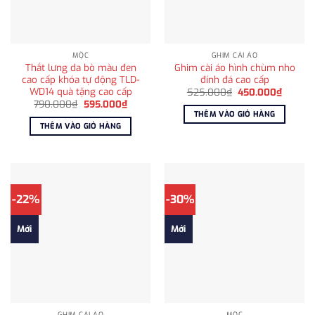
MỘC
GHIM CÀI ÁO
Thắt lưng da bò màu đen
Ghim cài áo hình chùm nho
cao cấp khóa tự động TLD-
đính đá cao cấp
WD14 quà tặng cao cấp
Giá
Giá
525.000
₫
450.000
₫
gốc
hiện
Giá
Giá
790.000
₫
595.000
₫
là:
tại
gốc
hiện
THÊM VÀO GIỎ HÀNG
525.000₫.
là:
là:
tại
THÊM VÀO GIỎ HÀNG
450.00
790.000₫.
là:
595.000₫.
-22%
-30%
Mới
Mới
GHIM CÀI ÁO
MỘC