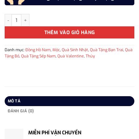
Đồng hồ thể thao Nam cao cấp Mini Focus MF0426G-02 làm quà sin
THÊM VÀO GIỎ HÀNG
Danh mục:
Đồng Hồ Nam
,
Mộc
,
Quà Sinh Nhật
,
Quà Tặng Bạn Trai
,
Quà
Tặng Bố
,
Quà Tặng Sếp Nam
,
Quà Valentine
,
Thủy
MÔ TẢ
ĐÁNH GIÁ (0)
MIỄN PHÍ VẬN CHUYỂN