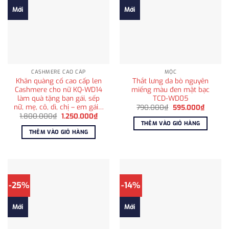
Mới
Mới
CASHMERE CAO CẤP
MỘC
Khăn quàng cổ cao cấp len
Thắt lưng da bò nguyên
Cashmere cho nữ KQ-WD14
miếng màu đen mặt bạc
làm quà tặng bạn gái, sếp
TCD-WD05
nữ, mẹ, cô, dì, chị – em gái…
Giá
Giá
790.000
₫
595.000
₫
gốc
hiện
Giá
Giá
1.800.000
₫
1.250.000
₫
là:
tại
gốc
hiện
THÊM VÀO GIỎ HÀNG
790.000₫.
là:
là:
tại
THÊM VÀO GIỎ HÀNG
595.00
1.800.000₫.
là:
1.250.000₫.
-25%
-14%
Mới
Mới