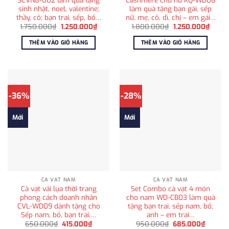
sinh nhật, noel, valentine;
làm quà tặng bạn gái, sếp
thầy, cô; bạn trai, sếp, bố…
nữ, mẹ, cô, dì, chị – em gái…
Giá
Giá
Giá
Giá
1.750.000
₫
1.250.000
₫
1.800.000
₫
1.250.000
₫
gốc
hiện
gốc
hiện
là:
tại
là:
tại
THÊM VÀO GIỎ HÀNG
THÊM VÀO GIỎ HÀNG
1.750.000₫.
là:
1.800.000₫.
là:
1.250.000₫.
1.250
-36%
-28%
Mới
Mới
CÀ VẠT NAM
CÀ VẠT NAM
Cà vạt vải lụa thời trang
Set Combo cà vạt 4 món
phong cách doanh nhân
cho nam WD-CB03 làm quà
CVL-WD09 dành tặng cho
tặng bạn trai, sếp nam, bố,
Sếp nam, bố, bạn trai,…
anh – em trai…
Giá
Giá
Giá
Giá
650.000
₫
415.000
₫
950.000
₫
685.000
₫