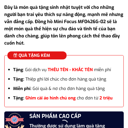
gốc
hiện
Đây là món quà tặng sinh nhật tuyệt vời cho những
là:
tại
người bạn trai yêu thích sự năng động, mạnh mẽ nhưng
3.500.000₫.
là:
vẫn đẳng cấp. Đồng hồ Mini Focus MF0426G-02 sẽ là
2.600.000₫.
một món quà thể hiện sự chu đáo và tinh tế của bạn
dành cho chàng, giúp tôn lên phong cách thể thao đầy
cuốn hút.
QUÀ TẶNG KÈM
Tặng
: Gói dịch vụ
THÊU TÊN - KHẮC TÊN
miễn phí
Tặng:
Thiệp ghi lời chúc cho đơn hàng quà tặng
Miễn phí:
Gói quà & nơ cho đơn hàng quà tặng
Tặng:
Ghim cài áo hình chú ong
cho đơn từ
2 triệu
SẢN PHẨM CAO CẤP
Thường được sử dụng làm quà tặng