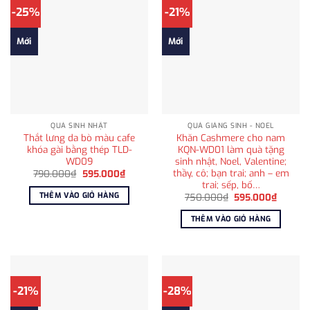
-25%
-21%
Mới
Mới
QUÀ SINH NHẬT
QUÀ GIÁNG SINH - NOEL
Thắt lưng da bò màu cafe
Khăn Cashmere cho nam
khóa gài bằng thép TLD-
KQN-WD01 làm quà tặng
WD09
sinh nhật, Noel, Valentine;
thầy, cô; bạn trai; anh – em
Giá
Giá
790.000
₫
595.000
₫
gốc
hiện
trai; sếp, bố…
là:
tại
THÊM VÀO GIỎ HÀNG
Giá
Giá
750.000
₫
595.000
₫
790.000₫.
là:
gốc
hiện
595.000₫.
là:
tại
THÊM VÀO GIỎ HÀNG
750.000₫.
là:
595.00
-21%
-28%