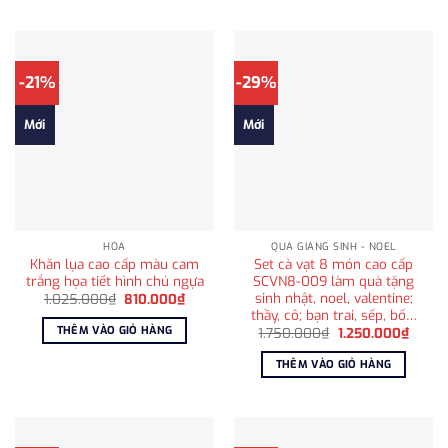
-21%
-29%
Mới
Mới
HỎA
QUÀ GIÁNG SINH - NOEL
Khăn lụa cao cấp màu cam
Set cà vạt 8 món cao cấp
trắng họa tiết hình chú ngựa
SCVN8-009 làm quà tặng
sinh nhật, noel, valentine;
Giá
Giá
1.025.000
₫
810.000
₫
gốc
hiện
thầy, cô; bạn trai, sếp, bố…
là:
tại
THÊM VÀO GIỎ HÀNG
Giá
Giá
1.750.000
₫
1.250.000
₫
1.025.000₫.
là:
gốc
hiện
810.000₫.
là:
tại
THÊM VÀO GIỎ HÀNG
1.750.000₫.
là:
1.250