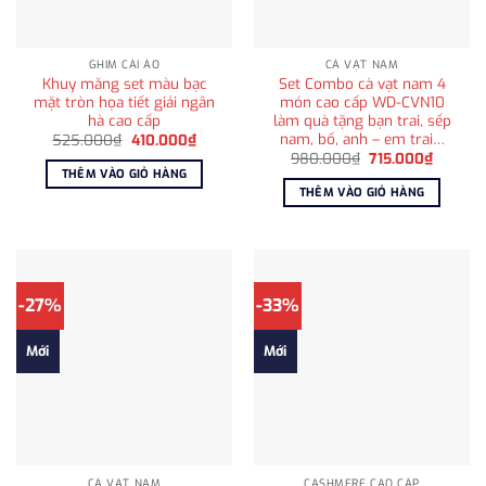
GHIM CÀI ÁO
CÀ VẠT NAM
Khuy măng set màu bạc
Set Combo cà vạt nam 4
mặt tròn họa tiết giải ngân
món cao cấp WD-CVN10
hà cao cấp
làm quà tặng bạn trai, sếp
nam, bố, anh – em trai…
Giá
Giá
525.000
₫
410.000
₫
gốc
hiện
Giá
Giá
980.000
₫
715.000
₫
là:
tại
gốc
hiện
THÊM VÀO GIỎ HÀNG
525.000₫.
là:
là:
tại
THÊM VÀO GIỎ HÀNG
410.000₫.
980.000₫.
là:
715.000
-27%
-33%
Mới
Mới
CÀ VẠT NAM
CASHMERE CAO CẤP