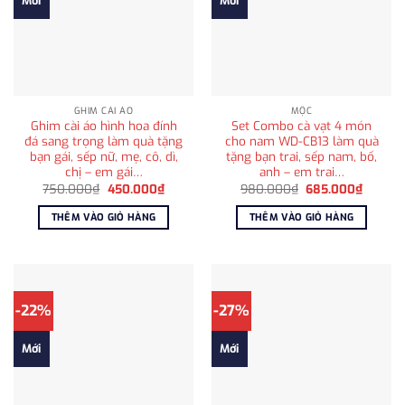
Mới
Mới
GHIM CÀI ÁO
MỘC
Ghim cài áo hình hoa đính
Set Combo cà vạt 4 món
đá sang trọng làm quà tặng
cho nam WD-CB13 làm quà
bạn gái, sếp nữ, mẹ, cô, dì,
tặng bạn trai, sếp nam, bố,
chị – em gái…
anh – em trai…
Giá
Giá
Giá
Giá
750.000
₫
450.000
₫
980.000
₫
685.000
₫
gốc
hiện
gốc
hiện
là:
tại
là:
tại
THÊM VÀO GIỎ HÀNG
THÊM VÀO GIỎ HÀNG
750.000₫.
là:
980.000₫.
là:
450.000₫.
685.00
-22%
-27%
Mới
Mới