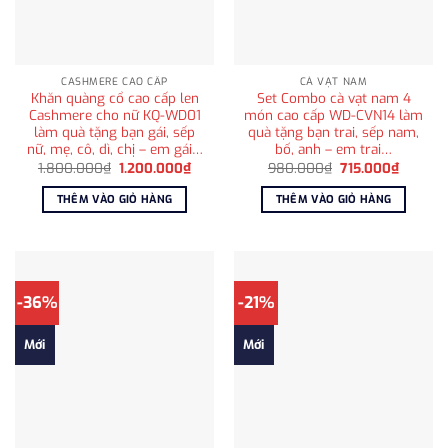
CASHMERE CAO CẤP
CÀ VẠT NAM
Khăn quàng cổ cao cấp len
Set Combo cà vạt nam 4
Cashmere cho nữ KQ-WD01
món cao cấp WD-CVN14 làm
làm quà tặng bạn gái, sếp
quà tặng bạn trai, sếp nam,
nữ, mẹ, cô, dì, chị – em gái…
bố, anh – em trai…
Giá
Giá
Giá
Giá
1.800.000
₫
1.200.000
₫
980.000
₫
715.000
₫
gốc
hiện
gốc
hiện
là:
tại
là:
tại
THÊM VÀO GIỎ HÀNG
THÊM VÀO GIỎ HÀNG
1.800.000₫.
là:
980.000₫.
là:
1.200.000₫.
715.000
-36%
-21%
Mới
Mới