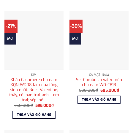
715.000
-21%
-30%
Mới
Mới
KIM
CÀ VẠT NAM
Khăn Cashmere cho nam
Set Combo cà vạt 4 món
KQN-WD08 làm quà tặng
cho nam WD-CB13
sinh nhật, Noel, Valentine;
Giá
Giá
980.000
₫
685.000
₫
gốc
hiện
thầy, cô; bạn trai; anh – em
là:
tại
trai; sếp, bố…
THÊM VÀO GIỎ HÀNG
980.000₫.
là:
Giá
Giá
750.000
₫
595.000
₫
685.00
gốc
hiện
là:
tại
THÊM VÀO GIỎ HÀNG
750.000₫.
là:
595.000₫.