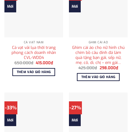
Mới
Mới
CÀ VẠT NAM
GHIM CÀI ÁO
Cà vạt vải lụa thời trang
Ghim cài áo cho nữ hình chú
phong cách doanh nhân
chim bồ câu đính đá làm
CVL-WD04
quà tặng bạn gái, sếp nữ,
mẹ, cô, dì, chị – em gái…
Giá
Giá
650.000
₫
415.000
₫
gốc
hiện
Giá
Giá
425.000
₫
298.000
₫
là:
tại
gốc
hiện
THÊM VÀO GIỎ HÀNG
650.000₫.
là:
là:
tại
THÊM VÀO GIỎ HÀNG
415.000₫.
425.000₫.
là:
298.00
-33%
-27%
Mới
Mới