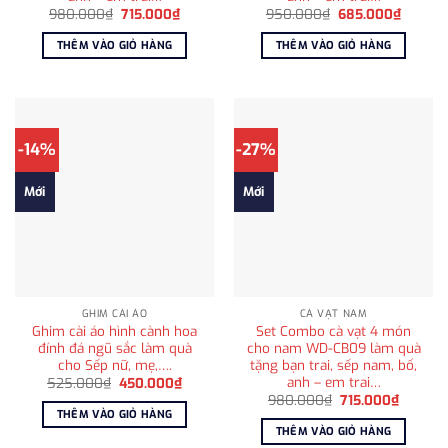
Giá
Giá
Giá
Giá
980.000
₫
715.000
₫
950.000
₫
685.000
₫
gốc
hiện
gốc
hiện
là:
tại
là:
tại
THÊM VÀO GIỎ HÀNG
THÊM VÀO GIỎ HÀNG
980.000₫.
là:
950.000₫.
là:
715.000₫.
685.00
-14%
-27%
Mới
Mới
GHIM CÀI ÁO
CÀ VẠT NAM
Ghim cài áo hình cành hoa
Set Combo cà vạt 4 món
đính đá ngũ sắc làm quà
cho nam WD-CB09 làm quà
cho Sếp nữ, mẹ,….
tặng bạn trai, sếp nam, bố,
anh – em trai…
Giá
Giá
525.000
₫
450.000
₫
gốc
hiện
Giá
Giá
980.000
₫
715.000
₫
là:
tại
gốc
hiện
THÊM VÀO GIỎ HÀNG
525.000₫.
là:
là:
tại
THÊM VÀO GIỎ HÀNG
450.000₫.
980.000₫.
là: