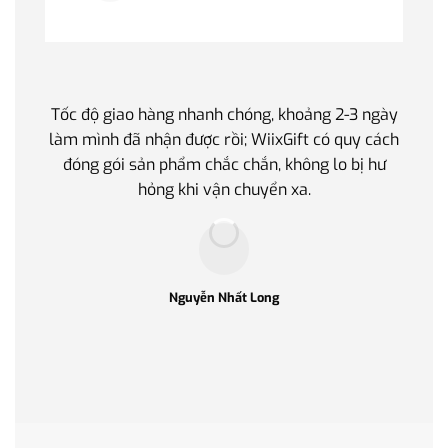
Tốc độ giao hàng nhanh chóng, khoảng 2-3 ngày
Quà t
làm mình đã nhận được rồi; WiixGift có quy cách
quan 
đóng gói sản phẩm chắc chắn, không lo bị hư
thế 
hỏng khi vận chuyển xa.
làm q
Nguyễn Nhất Long