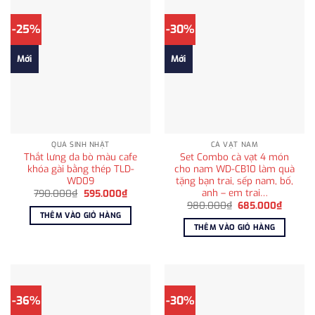
-25%
-30%
Mới
Mới
QUÀ SINH NHẬT
CÀ VẠT NAM
Thắt lưng da bò màu cafe
Set Combo cà vạt 4 món
khóa gài bằng thép TLD-
cho nam WD-CB10 làm quà
WD09
tặng bạn trai, sếp nam, bố,
anh – em trai…
Giá
Giá
790.000
₫
595.000
₫
gốc
hiện
Giá
Giá
980.000
₫
685.000
₫
là:
tại
gốc
hiện
THÊM VÀO GIỎ HÀNG
790.000₫.
là:
là:
tại
THÊM VÀO GIỎ HÀNG
595.000₫.
980.000₫.
là:
685.00
-36%
-30%