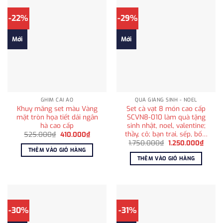
-22%
-29%
Mới
Mới
GHIM CÀI ÁO
QUÀ GIÁNG SINH - NOEL
Khuy măng set màu Vàng
Set cà vạt 8 món cao cấp
mặt tròn họa tiết dải ngân
SCVN8-010 làm quà tặng
hà cao cấp
sinh nhật, noel, valentine;
thầy, cô; bạn trai, sếp, bố…
Giá
Giá
525.000
₫
410.000
₫
gốc
hiện
Giá
Giá
1.750.000
₫
1.250.000
₫
là:
tại
gốc
hiện
THÊM VÀO GIỎ HÀNG
525.000₫.
là:
là:
tại
THÊM VÀO GIỎ HÀNG
410.000₫.
1.750.000₫.
là:
1.250
-30%
-31%