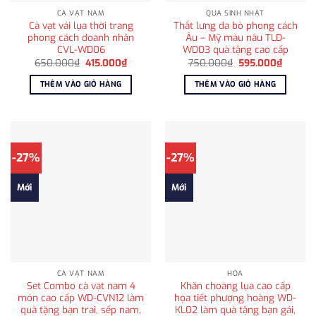
CÀ VẠT NAM
QUÀ SINH NHẬT
Cà vạt vải lụa thời trang
Thắt lưng da bò phong cách
phong cách doanh nhân
Âu – Mỹ màu nâu TLD-
CVL-WD06
WD03 quà tặng cao cấp
Giá
Giá
Giá
Giá
650.000
₫
415.000
₫
750.000
₫
595.000
₫
gốc
hiện
gốc
hiện
là:
tại
là:
tại
THÊM VÀO GIỎ HÀNG
THÊM VÀO GIỎ HÀNG
650.000₫.
là:
750.000₫.
là:
415.000₫.
595.00
-27%
-27%
Mới
Mới
CÀ VẠT NAM
HỎA
Set Combo cà vạt nam 4
Khăn choàng lụa cao cấp
món cao cấp WD-CVN12 làm
họa tiết phượng hoàng WD-
quà tặng bạn trai, sếp nam,
KL02 làm quà tặng bạn gái,