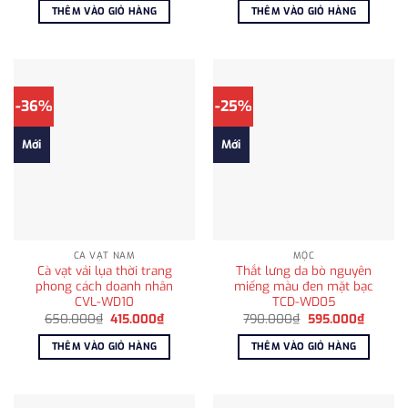
là:
tại
là:
tại
THÊM VÀO GIỎ HÀNG
THÊM VÀO GIỎ HÀNG
1.750.000₫.
là:
1.850.000₫.
là:
1.250.000₫.
1.200
-36%
-25%
Mới
Mới
CÀ VẠT NAM
MỘC
Cà vạt vải lụa thời trang
Thắt lưng da bò nguyên
phong cách doanh nhân
miếng màu đen mặt bạc
CVL-WD10
TCD-WD05
Giá
Giá
Giá
Giá
650.000
₫
415.000
₫
790.000
₫
595.000
₫
gốc
hiện
gốc
hiện
là:
tại
là:
tại
THÊM VÀO GIỎ HÀNG
THÊM VÀO GIỎ HÀNG
650.000₫.
là:
790.000₫.
là:
415.000₫.
595.00