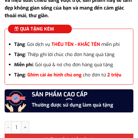
và hiệu suất chiếu sáng vượt trội, sản phẩm này sẽ làm
đẹp không gian sống của bạn và mang đến cảm giác
thoải mái, thư giãn.
QUÀ TẶNG KÈM
Tặng
: Gói dịch vụ
THÊU TÊN - KHẮC TÊN
miễn phí
Tặng:
Thiệp ghi lời chúc cho đơn hàng quà tặng
Miễn phí:
Gói quà & nơ cho đơn hàng quà tặng
Tặng:
Ghim cài áo hình chú ong
cho đơn từ
2 triệu
SẢN PHẨM CAO CẤP
Thường được sử dụng làm quà tặng
Đèn ngủ để bàn cao cấp DNDB 006 phong cách Bắc - Âu làm quà t