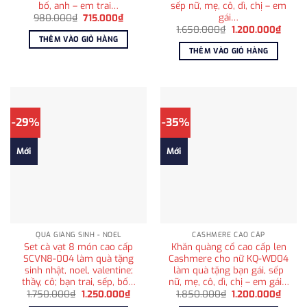
bố, anh – em trai…
sếp nữ, mẹ, cô, dì, chị – em
gái…
Giá
Giá
980.000
₫
715.000
₫
gốc
hiện
Giá
Giá
1.650.000
₫
1.200.000
₫
là:
tại
gốc
hiện
THÊM VÀO GIỎ HÀNG
980.000₫.
là:
là:
tại
THÊM VÀO GIỎ HÀNG
715.000₫.
1.650.000₫.
là:
1.200
-29%
-35%
Mới
Mới
QUÀ GIÁNG SINH - NOEL
CASHMERE CAO CẤP
Set cà vạt 8 món cao cấp
Khăn quàng cổ cao cấp len
SCVN8-004 làm quà tặng
Cashmere cho nữ KQ-WD04
sinh nhật, noel, valentine;
làm quà tặng bạn gái, sếp
thầy, cô; bạn trai, sếp, bố…
nữ, mẹ, cô, dì, chị – em gái…
Giá
Giá
Giá
Giá
1.750.000
₫
1.250.000
₫
1.850.000
₫
1.200.000
₫
gốc
hiện
gốc
hiện