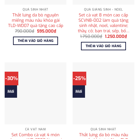
QUÀ SINH NHẬT
QUÀ GIÁNG SINH - NOEL
Thắt lưng da bò nguyên
Set cà vạt 8 món cao cấp
miếng màu nâu khóa gài
SCVN8-002 làm quà tặng
TLD-WD07 quà tặng cao cấp
sinh nhật, noel, valentine;
thầy, cô; bạn trai, sếp, bố…
Giá
Giá
790.000
₫
595.000
₫
gốc
hiện
Giá
Giá
1.750.000
₫
1.250.000
₫
là:
tại
gốc
hiện
THÊM VÀO GIỎ HÀNG
790.000₫.
là:
là:
tại
THÊM VÀO GIỎ HÀNG
595.000₫.
1.750.000₫.
là:
1.250
-30%
-25%
Mới
Mới
CÀ VẠT NAM
QUÀ SINH NHẬT
Set Combo cà vạt 4 món
Thắt lưng da bò màu nâu