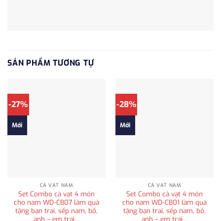
SẢN PHẨM TƯƠNG TỰ
-27%
-28%
Mới
Mới
CÀ VẠT NAM
CÀ VẠT NAM
Set Combo cà vạt 4 món
Set Combo cà vạt 4 món
cho nam WD-CB07 làm quà
cho nam WD-CB01 làm quà
tặng bạn trai, sếp nam, bố,
tặng bạn trai, sếp nam, bố,
anh – em trai…
anh – em trai…