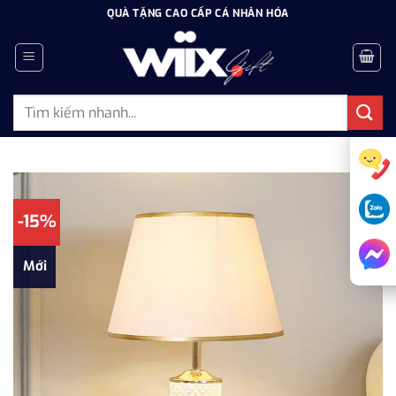
Bỏ
QUÀ TẶNG CAO CẤP CÁ NHÂN HÓA
qua
nội
dung
Tìm
kiếm:
-15%
Mới