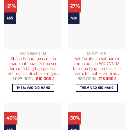
-21%
-27%
Mới
Mới
KHĂN QUÀNG NỮ
CÀ VẠT NAM
Khăn choàng lụa cao cấp
Set Combo cà vạt nam 4
màu xanh họa tiết hoa sen
món cao cấp WD-CVN02
làm quà tặng bạn gái, sếp
làm quà tặng bạn trai, sếp
nữ, mẹ, cô, dì, chị – em gái…
nam, bố, anh – em trai…
Giá
Giá
Giá
Giá
1.025.000
₫
810.000
₫
980.000
₫
715.000
₫
gốc
hiện
gốc
hiện
là:
tại
là:
tại
THÊM VÀO GIỎ HÀNG
THÊM VÀO GIỎ HÀNG
1.025.000₫.
là:
980.000₫.
là:
810.000₫.
715.000
-40%
-30%