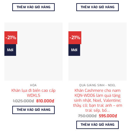
gốc
hiện
gốc
hiện
là:
tại
là:
tại
THÊM VÀO GIỎ HÀNG
THÊM VÀO GIỎ HÀNG
1.750.000₫.
là:
1.025.000₫.
là:
1.250.000₫.
810.00
-21%
-21%
Mới
Mới
HỎA
QUÀ GIÁNG SINH - NOEL
Khăn lụa đi biển cao cấp
Khăn Cashmere cho nam
WDKL5
KQN-WD06 làm quà tặng
sinh nhật, Noel, Valentine;
Giá
Giá
1.025.000
₫
810.000
₫
gốc
hiện
thầy, cô; bạn trai; anh – em
là:
tại
trai; sếp, bố…
THÊM VÀO GIỎ HÀNG
1.025.000₫.
là:
Giá
Giá
810.000₫.
750.000
₫
595.000
₫
gốc
hiện
là:
tại
THÊM VÀO GIỎ HÀNG
750.000₫.
là:
595.00