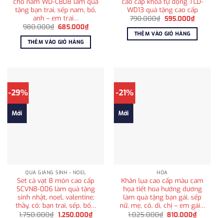
cho nam WD-CB08 làm quà
cao cấp khóa tự động TLD-
tặng bạn trai, sếp nam, bố,
WD13 quà tặng cao cấp
anh – em trai…
Giá
Giá
790.000
₫
595.000
₫
gốc
hiện
Giá
Giá
980.000
₫
685.000
₫
là:
tại
gốc
hiện
THÊM VÀO GIỎ HÀNG
790.000₫.
là:
là:
tại
THÊM VÀO GIỎ HÀNG
595.00
980.000₫.
là:
685.000₫.
-29%
-21%
Mới
Mới
QUÀ GIÁNG SINH - NOEL
HỎA
Set cà vạt 8 món cao cấp
Khăn lụa cao cấp màu cam
SCVN8-006 làm quà tặng
họa tiết hoa hướng dương
sinh nhật, noel, valentine;
làm quà tặng bạn gái, sếp
thầy, cô; bạn trai, sếp, bố…
nữ, mẹ, cô, dì, chị – em gái…
Giá
Giá
Giá
Giá
1.750.000
₫
1.250.000
₫
1.025.000
₫
810.000
₫