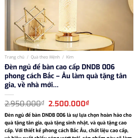
Trang chủ
/
Quà theo Mệnh
/
Kim
Đèn ngủ để bàn cao cấp DNDB 006
phong cách Bắc – Âu làm quà tặng tân
gia, về nhà mới…
Giá
Giá
2.950.000
2.500.000
₫
₫
gốc
hiện
Đèn ngủ để bàn DNDB 006 là sự lựa chọn hoàn hảo cho
là:
tại
quà tặng tân gia, quà tặng sinh nhật, và quà tặng cao
2.950.000₫.
là:
cấp. Với thiết kế phong cách Bắc Âu, chất liệu cao cấp,
2.500.000₫.