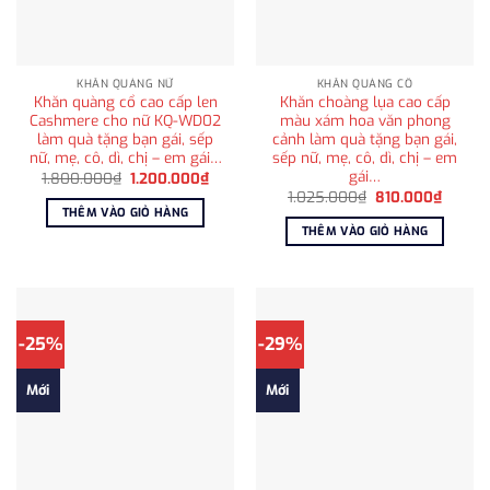
KHĂN QUÀNG NỮ
KHĂN QUÀNG CỔ
Khăn quàng cổ cao cấp len
Khăn choàng lụa cao cấp
Cashmere cho nữ KQ-WD02
màu xám hoa văn phong
làm quà tặng bạn gái, sếp
cảnh làm quà tặng bạn gái,
nữ, mẹ, cô, dì, chị – em gái…
sếp nữ, mẹ, cô, dì, chị – em
gái…
Giá
Giá
1.800.000
₫
1.200.000
₫
gốc
hiện
Giá
Giá
1.025.000
₫
810.000
₫
là:
tại
gốc
hiện
THÊM VÀO GIỎ HÀNG
1.800.000₫.
là:
là:
tại
THÊM VÀO GIỎ HÀNG
1.200.000₫.
1.025.000₫.
là:
810.00
-25%
-29%
Mới
Mới