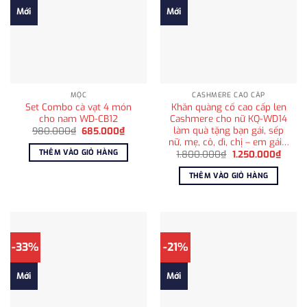
Mới
Mới
MỘC
CASHMERE CAO CẤP
Set Combo cà vạt 4 món
Khăn quàng cổ cao cấp len
cho nam WD-CB12
Cashmere cho nữ KQ-WD14
làm quà tặng bạn gái, sếp
Giá
Giá
980.000
₫
685.000
₫
gốc
hiện
nữ, mẹ, cô, dì, chị – em gái…
là:
tại
THÊM VÀO GIỎ HÀNG
Giá
Giá
1.800.000
₫
1.250.000
₫
980.000₫.
là:
gốc
hiện
685.000₫.
là:
tại
THÊM VÀO GIỎ HÀNG
1.800.000₫.
là:
1.250
-33%
-21%
Mới
Mới