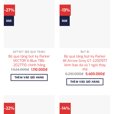
-27%
-13%
Mới
Mới
GIFTSET (BỘ QUÀ TẶNG)
BÚT BI
Bộ quà tặng bút ký Parker
Bộ quà tặng bút ký Parker
VECTOR X-Blue TB6-
IM Arrow Grey GT-2200977
2027710 chính hãng
kèm bao da và 1 ngòi thay
thế
Giá
Giá
1.524.000
₫
1.110.000
₫
gốc
hiện
Giá
Giá
6.210.000
₫
5.400.000
₫
là:
tại
gốc
hiện
THÊM VÀO GIỎ HÀNG
1.524.000₫.
là:
là:
tại
THÊM VÀO GIỎ HÀNG
1.110.000₫.
6.210.000₫.
là:
5.400
-22%
-14%