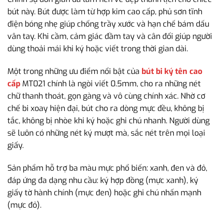
bút này. Bút được làm từ hợp kim cao cấp, phủ sơn tĩnh
điện bóng nhẹ giúp chống trầy xước và hạn chế bám dấu
vân tay. Khi cầm, cảm giác đầm tay và cân đối giúp người
dùng thoải mái khi ký hoặc viết trong thời gian dài.
Một trong những ưu điểm nổi bật của
bút bi ký tên cao
cấp
MT021 chính là ngòi viết 0.5mm, cho ra những nét
chữ thanh thoát, gọn gàng và vô cùng chính xác. Nhờ cơ
chế bi xoay hiện đại, bút cho ra dòng mực đều, không bị
tắc, không bị nhòe khi ký hoặc ghi chú nhanh. Người dùng
sẽ luôn có những nét ký mượt mà, sắc nét trên mọi loại
giấy.
Sản phẩm hỗ trợ ba màu mực phổ biến: xanh, đen và đỏ,
đáp ứng đa dạng nhu cầu: ký hợp đồng (mực xanh), ký
giấy tờ hành chính (mực đen) hoặc ghi chú nhấn mạnh
(mực đỏ).