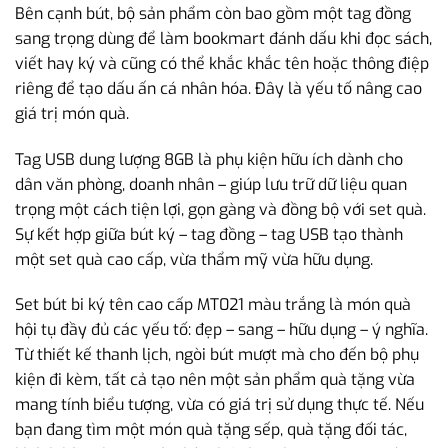
Bên cạnh bút, bộ sản phẩm còn bao gồm một tag đồng
sang trọng dùng để làm bookmart đánh dấu khi đọc sách,
viết hay ký và cũng có thể khắc khắc tên hoặc thông điệp
riêng để tạo dấu ấn cá nhân hóa. Đây là yếu tố nâng cao
giá trị món quà.
Tag USB dung lượng 8GB là phụ kiện hữu ích dành cho
dân văn phòng, doanh nhân – giúp lưu trữ dữ liệu quan
trọng một cách tiện lợi, gọn gàng và đồng bộ với set quà.
Sự kết hợp giữa bút ký – tag đồng – tag USB tạo thành
một set quà cao cấp, vừa thẩm mỹ vừa hữu dụng.
Set bút bi ký tên cao cấp MT021 màu trắng là món quà
hội tụ đầy đủ các yếu tố: đẹp – sang – hữu dụng – ý nghĩa.
Từ thiết kế thanh lịch, ngòi bút mượt mà cho đến bộ phụ
kiện đi kèm, tất cả tạo nên một sản phẩm quà tặng vừa
mang tính biểu tượng, vừa có giá trị sử dụng thực tế. Nếu
bạn đang tìm một món quà tặng sếp, quà tặng đối tác,