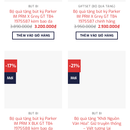
BÚT BI
GIFTSET (BỘ QUÀ TẶNG)
Bộ quà tặng bút ký Parker
Bộ quà tặng bút ký Parker
IM PRM X Grey GT TB4
IM PRM X Grey GT TB4
1975587 kèm bao da
1975587 chính hãng
Giá
Giá
Giá
Giá
3.890.000
₫
3.200.000
₫
3.950.000
₫
2.930.000
₫
gốc
hiện
gốc
hiện
là:
tại
là:
tại
THÊM VÀO GIỎ HÀNG
THÊM VÀO GIỎ HÀNG
3.890.000₫.
là:
3.950.000₫.
là:
3.200.000₫.
2.930
-17%
-21%
Mới
Mới
BÚT BI
BÚT BI
Bộ quà tặng bút ký Parker
Bộ quà tặng “Khởi Nguồn
IM PRM X BLK GT TB4
Văn Hóa”: Giữ truyền thống
1975588 kèm bao da
– Viết tương lai