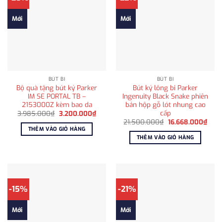
Mới
Mới
BÚT BI
BÚT BI
Bộ quà tặng bút ký Parker
Bút ký lông bi Parker
IM SE PORTAL TB –
Ingenuity Black Snake phiên
2153000Z kèm bao da
bản hộp gỗ lót nhung cao
cấp
Giá
Giá
3.985.000
₫
3.200.000
₫
gốc
hiện
Giá
Giá
21.500.000
₫
16.668.000
₫
là:
tại
gốc
hiện
THÊM VÀO GIỎ HÀNG
3.985.000₫.
là:
là:
tại
THÊM VÀO GIỎ HÀNG
3.200.000₫.
21.500.000₫.
là:
16.6
-15%
-21%
Mới
Mới