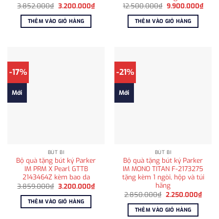
Giá
Giá
Giá
Giá
3.852.000
₫
3.200.000
₫
12.500.000
₫
9.900.000
₫
gốc
hiện
gốc
hiện
là:
tại
là:
tại
THÊM VÀO GIỎ HÀNG
THÊM VÀO GIỎ HÀNG
3.852.000₫.
là:
12.500.000₫.
là:
3.200.000₫.
9.90
-17%
-21%
Mới
Mới
BÚT BI
BÚT BI
Bộ quà tặng bút ký Parker
Bộ quà tặng bút ký Parker
IM PRM X Pearl GTTB
IM MONO TITAN F-2173275
2143464Z kèm bao da
tặng kèm 1 ngòi, hộp và túi
hãng
Giá
Giá
3.859.000
₫
3.200.000
₫
gốc
hiện
Giá
Giá
2.850.000
₫
2.250.000
₫
là:
tại
gốc
hiện
THÊM VÀO GIỎ HÀNG
3.859.000₫.
là:
là:
tại
THÊM VÀO GIỎ HÀNG
3.200.000₫.
2.850.000₫.
là: