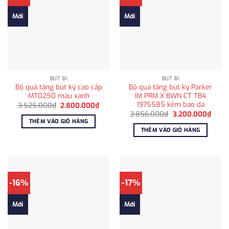
Mới
Mới
BÚT BI
BÚT BI
Bộ quà tặng bút ký cao cấp
Bộ quà tặng bút ký Parker
MT0250 màu xanh
IM PRM X BWN CT TB4
1975585 kèm bao da
Giá
Giá
3.525.000
₫
2.800.000
₫
gốc
hiện
Giá
Giá
3.856.000
₫
3.200.000
₫
là:
tại
gốc
hiện
THÊM VÀO GIỎ HÀNG
3.525.000₫.
là:
là:
tại
THÊM VÀO GIỎ HÀNG
2.800.000₫.
3.856.000₫.
là:
3.200
-16%
-17%
Mới
Mới