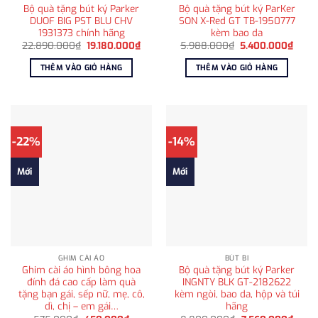
Bộ quà tặng bút ký Parker
Bộ quà tặng bút ký ParKer
DUOF BIG PST BLU CHV
SON X-Red GT TB-1950777
1931373 chính hãng
kèm bao da
Giá
Giá
Giá
Giá
22.890.000
₫
19.180.000
₫
5.988.000
₫
5.400.000
₫
gốc
hiện
gốc
hiện
là:
tại
là:
tại
THÊM VÀO GIỎ HÀNG
THÊM VÀO GIỎ HÀNG
22.890.000₫.
là:
5.988.000₫.
là:
19.180.000₫.
5.400
-22%
-14%
Mới
Mới
GHIM CÀI ÁO
BÚT BI
Ghim cài áo hình bông hoa
Bộ quà tặng bút ký Parker
đính đá cao cấp làm quà
INGNTY BLK GT-2182622
tặng bạn gái, sếp nữ, mẹ, cô,
kèm ngòi, bao da, hộp và túi
dì, chị – em gái…
hãng