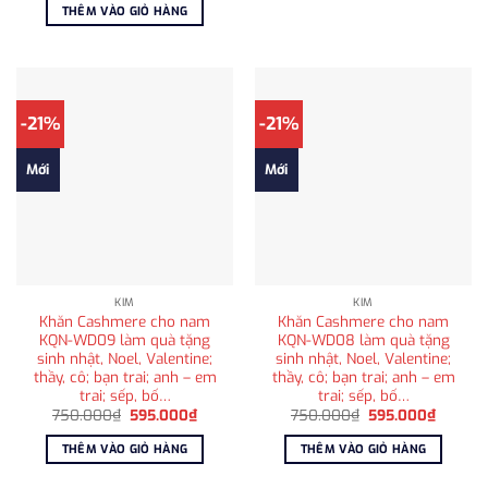
là:
tại
THÊM VÀO GIỎ HÀNG
1.025.000₫.
là:
810.000₫.
-21%
-21%
Mới
Mới
KIM
KIM
Khăn Cashmere cho nam
Khăn Cashmere cho nam
KQN-WD09 làm quà tặng
KQN-WD08 làm quà tặng
sinh nhật, Noel, Valentine;
sinh nhật, Noel, Valentine;
thầy, cô; bạn trai; anh – em
thầy, cô; bạn trai; anh – em
trai; sếp, bố…
trai; sếp, bố…
Giá
Giá
Giá
Giá
750.000
₫
595.000
₫
750.000
₫
595.000
₫
gốc
hiện
gốc
hiện
là:
tại
là:
tại
THÊM VÀO GIỎ HÀNG
THÊM VÀO GIỎ HÀNG
750.000₫.
là:
750.000₫.
là:
595.000₫.
595.00