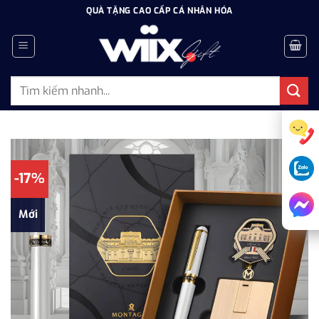
Bỏ
QUÀ TẶNG CAO CẤP CÁ NHÂN HÓA
qua
nội
dung
Tìm
kiếm:
-17%
Mới