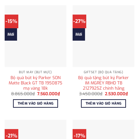
-15%
-27%
Mới
Mới
BÚT MÁY (BÚT MỰC)
GIFTSET (BỘ QUÀ TẶNG)
Bộ quà bút ký Parker SON
Bộ quà tặng bút ký Parker
Matte Black GT TB 1950875
IM MGREY RBHD TB
mạ vàng 18k
2127925Z chính hãng
Giá
Giá
Giá
Giá
8.865.000
₫
7.560.000
₫
3.450.000
₫
2.530.000
₫
gốc
hiện
gốc
hiện
là:
tại
là:
tại
THÊM VÀO GIỎ HÀNG
THÊM VÀO GIỎ HÀNG
8.865.000₫.
là:
3.450.000₫.
là:
7.560.000₫.
2.530
-21%
-17%