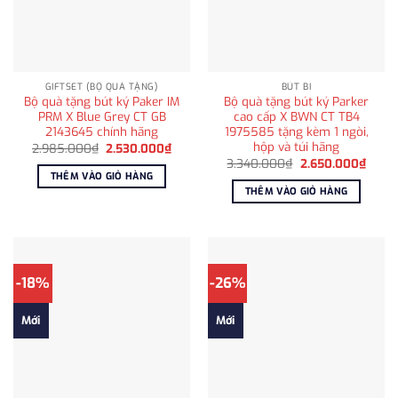
GIFTSET (BỘ QUÀ TẶNG)
BÚT BI
Bộ quà tặng bút ký Paker IM
Bộ quà tặng bút ký Parker
PRM X Blue Grey CT GB
cao cấp X BWN CT TB4
2143645 chính hãng
1975585 tặng kèm 1 ngòi,
hộp và túi hãng
Giá
Giá
2.985.000
₫
2.530.000
₫
gốc
hiện
Giá
Giá
3.340.000
₫
2.650.000
₫
là:
tại
gốc
hiện
THÊM VÀO GIỎ HÀNG
2.985.000₫.
là:
là:
tại
THÊM VÀO GIỎ HÀNG
2.530.000₫.
3.340.000₫.
là:
2.650
-18%
-26%
Mới
Mới