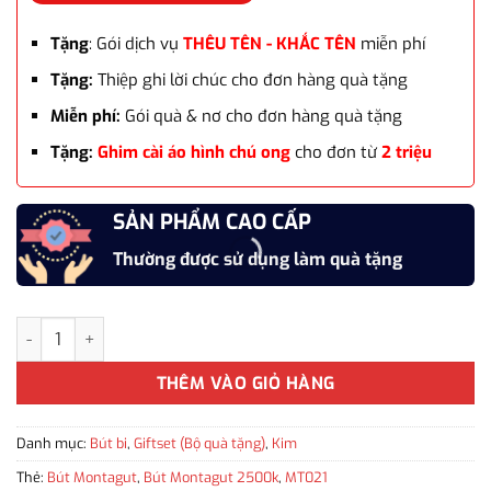
Tặng
: Gói dịch vụ
THÊU TÊN - KHẮC TÊN
miễn phí
Tặng:
Thiệp ghi lời chúc cho đơn hàng quà tặng
Miễn phí:
Gói quà & nơ cho đơn hàng quà tặng
Tặng:
Ghim cài áo hình chú ong
cho đơn từ
2 triệu
SẢN PHẨM CAO CẤP
Thường được sử dụng làm quà tặng
Set bút bi ký tên cao cấp MT021 màu trắng làm quà tặng số lượ
THÊM VÀO GIỎ HÀNG
Danh mục:
Bút bi
,
Giftset (Bộ quà tặng)
,
Kim
Thẻ:
Bút Montagut
,
Bút Montagut 2500k
,
MT021