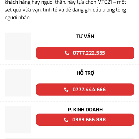
khách hàng hay người thân, hãy lựa chọn MT021 – một
set quà vừa vặn, tinh tế và dễ dàng ghi dấu trong lòng
người nhận.
TƯ VẤN
0777.222.555
HỖ TRỢ
0777.444.666
P. KINH DOANH
0383.666.888