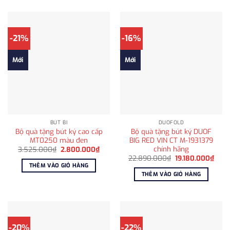
-21%
-16%
Mới
Mới
BÚT BI
DUOFOLD
Bộ quà tặng bút ký cao cấp
Bộ quà tặng bút ký DUOF
MT0250 màu đen
BIG RED VIN CT M-1931379
chính hãng
Giá
Giá
3.525.000
₫
2.800.000
₫
gốc
hiện
Giá
Giá
22.890.000
₫
19.180.000
₫
là:
tại
gốc
hiện
THÊM VÀO GIỎ HÀNG
3.525.000₫.
là:
là:
tại
THÊM VÀO GIỎ HÀNG
2.800.000₫.
22.890.000₫.
là:
19.1
-20%
-22%