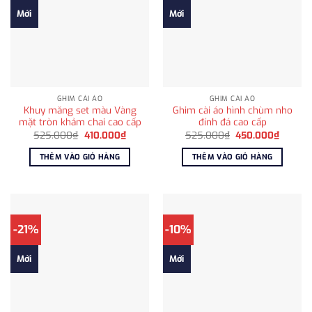
Mới
Mới
GHIM CÀI ÁO
GHIM CÀI ÁO
Khuy măng set màu Vàng
Ghim cài áo hình chùm nho
mặt tròn khảm chai cao cấp
đính đá cao cấp
Giá
Giá
Giá
Giá
525.000
₫
410.000
₫
525.000
₫
450.000
₫
gốc
hiện
gốc
hiện
là:
tại
là:
tại
THÊM VÀO GIỎ HÀNG
THÊM VÀO GIỎ HÀNG
525.000₫.
là:
525.000₫.
là:
410.000₫.
450.00
-21%
-10%
Mới
Mới