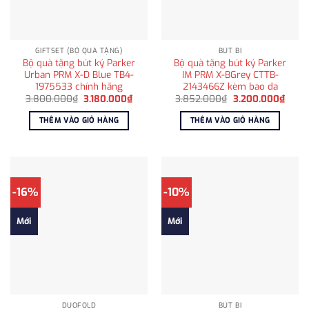
GIFTSET (BỘ QUÀ TẶNG)
BÚT BI
Bộ quà tặng bút ký Parker
Bộ quà tặng bút ký Parker
Urban PRM X-D Blue TB4-
IM PRM X-BGrey CTTB-
1975533 chính hãng
2143466Z kèm bao da
Giá
Giá
Giá
Giá
3.800.000
₫
3.180.000
₫
3.852.000
₫
3.200.000
₫
gốc
hiện
gốc
hiện
là:
tại
là:
tại
THÊM VÀO GIỎ HÀNG
THÊM VÀO GIỎ HÀNG
3.800.000₫.
là:
3.852.000₫.
là:
3.180.000₫.
3.200
-16%
-10%
Mới
Mới
DUOFOLD
BÚT BI