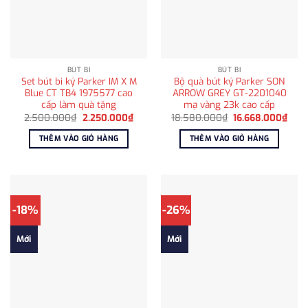
BÚT BI
BÚT BI
Set bút bi ký Parker IM X M
Bộ quà bút ký Parker SON
Blue CT TB4 1975577 cao
ARROW GREY GT-2201040
cấp làm quà tặng
mạ vàng 23k cao cấp
Giá
Giá
Giá
Giá
2.500.000
₫
2.250.000
₫
18.580.000
₫
16.668.000
₫
gốc
hiện
gốc
hiện
là:
tại
là:
tại
THÊM VÀO GIỎ HÀNG
THÊM VÀO GIỎ HÀNG
2.500.000₫.
là:
18.580.000₫.
là:
2.250.000₫.
16.6
-18%
-26%
Mới
Mới