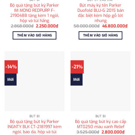
Bộ quà tặng bút ký Parker
Bút máy ký tên Parker
IM MONO REDPURP F-
Duofold BLU-G 2015 bản
2190488 tặng kèm 1 ngòi,
đặc biệt kèm hộp gỗ lót
hộp và túi hãng
nhung
Giá
Giá
Giá
Giá
2.868.000
₫
2.250.000
₫
58.000.000
₫
46.800.000
₫
gốc
hiện
gốc
hiện
là:
tại
là:
tại
THÊM VÀO GIỎ HÀNG
THÊM VÀO GIỎ HÀNG
2.868.000₫.
là:
58.000.000₫.
là:
2.250.000₫.
46.
-14%
-21%
Mới
Mới
BÚT BI
BÚT BI
Bộ quà tặng bút ký Parker
Bộ quà tặng bút ký cao cấp
INGNTY BLK CT-2181997 kèm
MT0250 màu xanh Relief
ngòi, bao da, hộp và túi
Giá
Giá
3.525.000
₫
2.800.000
₫