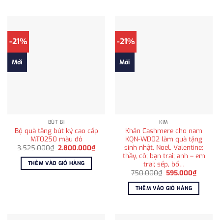
2.250
-21%
-21%
Mới
Mới
BÚT BI
KIM
Bộ quà tặng bút ký cao cấp
Khăn Cashmere cho nam
MT0250 màu đỏ
KQN-WD02 làm quà tặng
sinh nhật, Noel, Valentine;
Giá
Giá
3.525.000
₫
2.800.000
₫
gốc
hiện
thầy, cô; bạn trai; anh – em
là:
tại
trai; sếp, bố…
THÊM VÀO GIỎ HÀNG
3.525.000₫.
là:
Giá
Giá
2.800.000₫.
750.000
₫
595.000
₫
gốc
hiện
là:
tại
THÊM VÀO GIỎ HÀNG
750.000₫.
là:
595.00