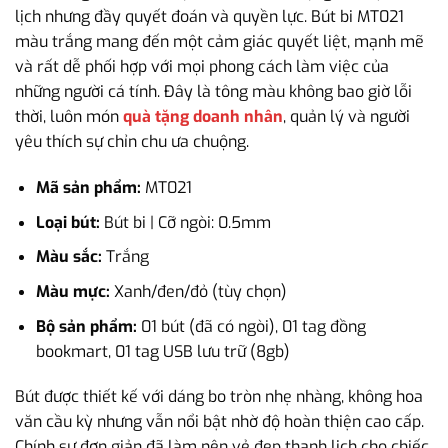
lịch nhưng đầy quyết đoán và quyền lực. Bút bi MT021
màu trắng mang đến một cảm giác quyết liệt, mạnh mẽ
và rất dễ phối hợp với mọi phong cách làm việc của
những người cá tính. Đây là tông màu không bao giờ lỗi
thời, luôn món
quà tặng doanh nhân
, quản lý và người
yêu thích sự chỉn chu ưa chuộng.
Mã sản phẩm:
MT021
Loại bút:
Bút bi | Cỡ ngòi: 0.5mm
Màu sắc:
Trắng
Màu mực:
Xanh/đen/đỏ (tùy chọn)
Bộ sản phẩm:
01 bút (đã có ngòi), 01 tag đồng
bookmart, 01 tag USB lưu trữ (8gb)
Bút được thiết kế với dáng bo tròn nhẹ nhàng, không hoa
văn cầu kỳ nhưng vẫn nổi bật nhờ độ hoàn thiện cao cấp.
Chính sự đơn giản đã làm nên vẻ đẹp thanh lịch cho chiếc