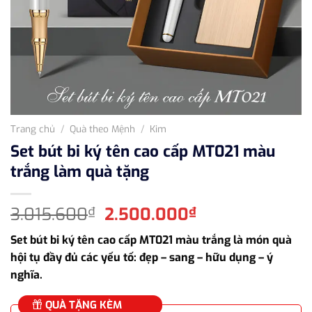
Trang chủ
/
Quà theo Mệnh
/
Kim
Set bút bi ký tên cao cấp MT021 màu
trắng làm quà tặng
Giá
Giá
3.015.600
2.500.000
₫
₫
gốc
hiện
Set bút bi ký tên cao cấp MT021 màu trắng là món quà
là:
tại
hội tụ đầy đủ các yếu tố: đẹp – sang – hữu dụng – ý
3.015.600₫.
là:
nghĩa.
2.500.000₫.
QUÀ TẶNG KÈM