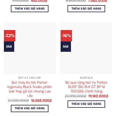
Giá
Giá
Giá
Giá
575.000
₫
450.000
₫
8.800.000
₫
7.560.000
₫
gốc
hiện
gốc
hiện
là:
tại
là:
tại
THÊM VÀO GIỎ HÀNG
THÊM VÀO GIỎ HÀNG
575.000₫.
là:
8.800.000₫.
là:
450.000₫.
7.560
-22%
-16%
Mới
Mới
BÚT KÝ CAO CẤP
DUOFOLD
Bút máy ký tên Parker
Bộ quà tặng bút ký Parker
Ingenuity Black Snake phiên
DUOF BIG BLK GT BP M
bản hộp gỗ lót nhung cao
1931386 chính hãng
cấp
Giá
Giá
22.890.000
₫
19.180.000
₫
gốc
hiện
Giá
Giá
21.500.000
₫
16.668.000
₫
là:
tại
gốc
hiện
THÊM VÀO GIỎ HÀNG
22.890.000₫.
là:
là:
tại
THÊM VÀO GIỎ HÀNG
19.1
21.500.000₫.
là:
16.668.000₫.