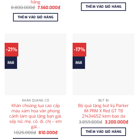
gốc
hiện
hãng
là:
tại
THÊM VÀO GIỎ HÀNG
Giá
Giá
8.800.000
₫
7.560.000
₫
3.525.000₫.
là:
gốc
hiện
2.800
là:
tại
THÊM VÀO GIỎ HÀNG
8.800.000₫.
là:
7.560.000₫.
-21%
-17%
Mới
Mới
KHĂN QUÀNG CỔ
BÚT BI
Khăn choàng lụa cao cấp
Bộ quà tặng bút ký Parker
màu xám hoa văn phong
IM PRM X Red GT TB
cảnh làm quà tặng bạn gái,
2143465Z kèm bao da
sếp nữ, mẹ, cô, dì, chị – em
Giá
Giá
3.859.800
₫
3.200.000
₫
gốc
hiện
gái…
là:
tại
THÊM VÀO GIỎ HÀNG
Giá
Giá
1.025.000
₫
810.000
₫
3.859.800₫.
là:
gốc
hiện
3.200