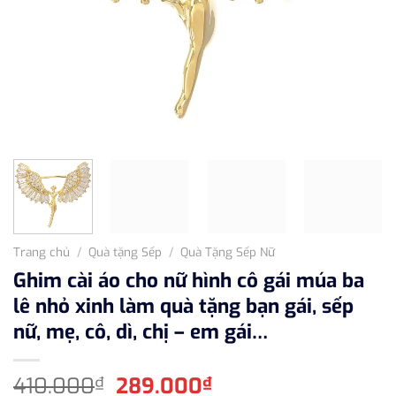
Trang chủ
/
Quà tặng Sếp
/
Quà Tặng Sếp Nữ
Ghim cài áo cho nữ hình cô gái múa ba
lê nhỏ xinh làm quà tặng bạn gái, sếp
nữ, mẹ, cô, dì, chị – em gái…
Giá
Giá
410.000
289.000
₫
₫