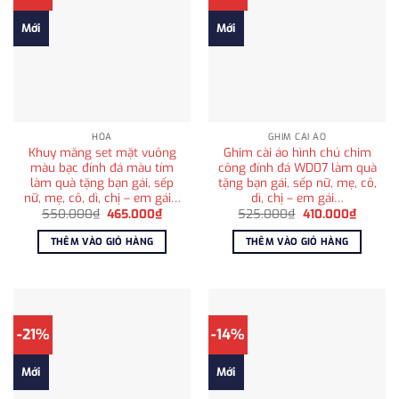
Mới
Mới
HỎA
GHIM CÀI ÁO
Khuy măng set mặt vuông
Ghim cài áo hình chú chim
màu bạc đính đá màu tím
công đính đá WD07 làm quà
làm quà tặng bạn gái, sếp
tặng bạn gái, sếp nữ, mẹ, cô,
nữ, mẹ, cô, dì, chị – em gái…
dì, chị – em gái…
Giá
Giá
Giá
Giá
550.000
₫
465.000
₫
525.000
₫
410.000
₫
gốc
hiện
gốc
hiện
là:
tại
là:
tại
THÊM VÀO GIỎ HÀNG
THÊM VÀO GIỎ HÀNG
550.000₫.
là:
525.000₫.
là:
465.000₫.
410.000
-21%
-14%
Mới
Mới