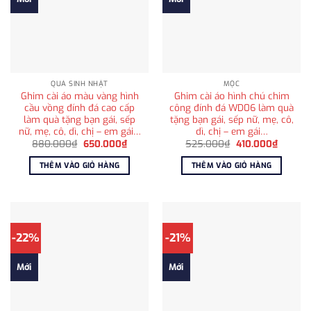
QUÀ SINH NHẬT
MỘC
Ghim cài áo màu vàng hình
Ghim cài áo hình chú chim
cầu vồng đính đá cao cấp
công đính đá WD06 làm quà
làm quà tặng bạn gái, sếp
tặng bạn gái, sếp nữ, mẹ, cô,
nữ, mẹ, cô, dì, chị – em gái…
dì, chị – em gái…
Giá
Giá
Giá
Giá
880.000
₫
650.000
₫
525.000
₫
410.000
₫
gốc
hiện
gốc
hiện
là:
tại
là:
tại
THÊM VÀO GIỎ HÀNG
THÊM VÀO GIỎ HÀNG
880.000₫.
là:
525.000₫.
là:
650.000₫.
410.000
-22%
-21%
Mới
Mới