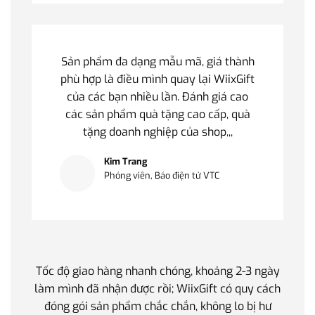
Sản phẩm đa dạng mẫu mã, giá thành
phù hợp là điều mình quay lại WiixGift
của các bạn nhiều lần. Đánh giá cao
các sản phẩm quà tặng cao cấp, quà
tặng doanh nghiệp của shop,,,
Kim Trang
Phóng viên, Báo điện tử VTC
Tốc độ giao hàng nhanh chóng, khoảng 2-3 ngày
Quà t
làm mình đã nhận được rồi; WiixGift có quy cách
quan 
đóng gói sản phẩm chắc chắn, không lo bị hư
thế 