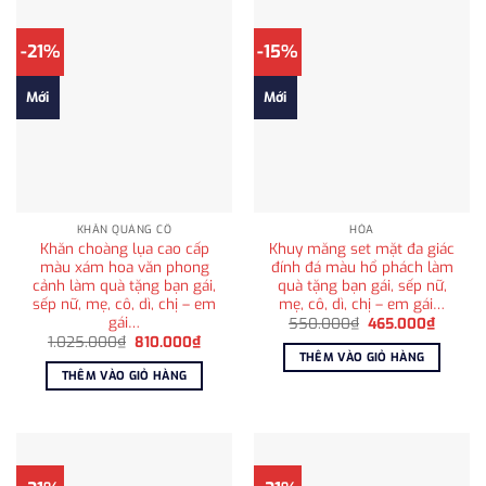
-21%
-15%
Mới
Mới
KHĂN QUÀNG CỔ
HỎA
Khăn choàng lụa cao cấp
Khuy măng set mặt đa giác
màu xám hoa văn phong
đính đá màu hổ phách làm
cảnh làm quà tặng bạn gái,
quà tặng bạn gái, sếp nữ,
sếp nữ, mẹ, cô, dì, chị – em
mẹ, cô, dì, chị – em gái…
gái…
Giá
Giá
550.000
₫
465.000
₫
gốc
hiện
Giá
Giá
1.025.000
₫
810.000
₫
là:
tại
gốc
hiện
THÊM VÀO GIỎ HÀNG
550.000₫.
là:
là:
tại
THÊM VÀO GIỎ HÀNG
465.00
1.025.000₫.
là:
810.000₫.