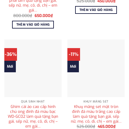
phái làm quà tặng bạn gái,
Giá
Giá
525.000
₫
450.000
₫
gốc
hiện
sếp nữ, mẹ, cô, dì, chị – em
là:
tại
gái…
THÊM VÀO GIỎ HÀNG
525.000₫.
là:
Giá
Giá
800.000
₫
650.000
₫
450.00
gốc
hiện
là:
tại
THÊM VÀO GIỎ HÀNG
800.000₫.
là:
650.000₫.
-36%
-11%
Mới
Mới
QUÀ SINH NHẬT
KHUY MĂNG SET
Ghim cài áo cao cấp hình
Khuy măng set mặt tròn
chú ong đính đá màu bạc
đính đá màu trắng cao cấp
WD-GC02 làm quà tặng bạn
làm quà tặng bạn gái, sếp
gái, sếp nữ, mẹ, cô, dì, chị –
nữ, mẹ, cô, dì, chị – em gái…
em gái…
Giá
Giá
525.000
₫
465.000
₫