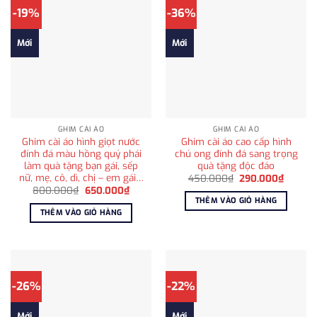
-19%
-36%
Mới
Mới
GHIM CÀI ÁO
GHIM CÀI ÁO
Ghim cài áo hình giọt nước
Ghim cài áo cao cấp hình
đính đá màu hồng quý phái
chú ong đính đá sang trọng
làm quà tặng bạn gái, sếp
quà tặng độc đáo
nữ, mẹ, cô, dì, chị – em gái…
Giá
Giá
450.000
₫
290.000
₫
gốc
hiện
Giá
Giá
800.000
₫
650.000
₫
là:
tại
gốc
hiện
THÊM VÀO GIỎ HÀNG
450.000₫.
là:
là:
tại
THÊM VÀO GIỎ HÀNG
290.00
800.000₫.
là:
650.000₫.
-26%
-22%
Mới
Mới