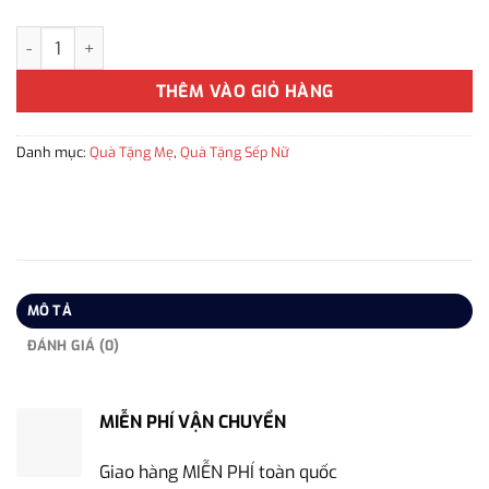
Ghim cài áo cho nữ hình cô gái múa ba lê nhỏ xinh làm quà tặng bạ
THÊM VÀO GIỎ HÀNG
Danh mục:
Quà Tặng Mẹ
,
Quà Tặng Sếp Nữ
MÔ TẢ
ĐÁNH GIÁ (0)
MIỄN PHÍ VẬN CHUYỂN
Giao hàng MIỄN PHÍ toàn quốc