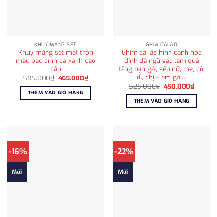
KHUY MĂNG SET
GHIM CÀI ÁO
Khuy măng set mặt tròn
Ghim cài áo hình cành hoa
màu bạc đính đá xanh cao
đính đá ngũ sắc làm quà
cấp
tặng bạn gái, sếp nữ, mẹ, cô,
dì, chị – em gái…
Giá
Giá
585.000
₫
465.000
₫
gốc
hiện
Giá
Giá
525.000
₫
450.000
₫
là:
tại
gốc
hiện
THÊM VÀO GIỎ HÀNG
585.000₫.
là:
là:
tại
THÊM VÀO GIỎ HÀNG
465.000₫.
525.000₫.
là:
450.00
-16%
-22%
Mới
Mới