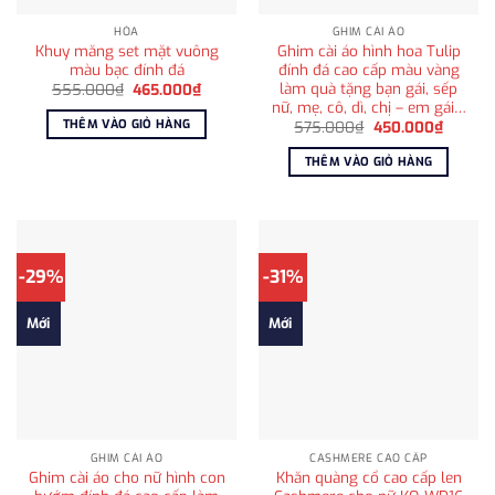
HỎA
GHIM CÀI ÁO
Khuy măng set mặt vuông
Ghim cài áo hình hoa Tulip
màu bạc đính đá
đính đá cao cấp màu vàng
làm quà tặng bạn gái, sếp
Giá
Giá
555.000
₫
465.000
₫
gốc
hiện
nữ, mẹ, cô, dì, chị – em gái…
là:
tại
THÊM VÀO GIỎ HÀNG
Giá
Giá
575.000
₫
450.000
₫
555.000₫.
là:
gốc
hiện
465.000₫.
là:
tại
THÊM VÀO GIỎ HÀNG
575.000₫.
là:
450.00
-29%
-31%
Mới
Mới
GHIM CÀI ÁO
CASHMERE CAO CẤP
Ghim cài áo cho nữ hình con
Khăn quàng cổ cao cấp len