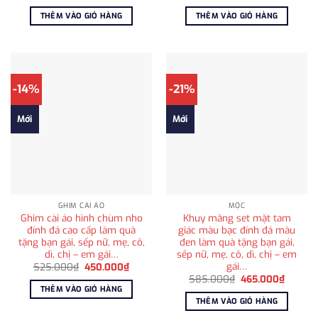
gốc
hiện
gốc
hiện
là:
tại
là:
tại
THÊM VÀO GIỎ HÀNG
THÊM VÀO GIỎ HÀNG
880.000₫.
là:
1.800.000₫.
là:
650.000₫.
1.200
-14%
-21%
Mới
Mới
GHIM CÀI ÁO
MỘC
Ghim cài áo hình chùm nho
Khuy măng set mặt tam
đính đá cao cấp làm quà
giác màu bạc đính đá màu
tặng bạn gái, sếp nữ, mẹ, cô,
đen làm quà tặng bạn gái,
dì, chị – em gái…
sếp nữ, mẹ, cô, dì, chị – em
gái…
Giá
Giá
525.000
₫
450.000
₫
gốc
hiện
Giá
Giá
585.000
₫
465.000
₫
là:
tại
gốc
hiện
THÊM VÀO GIỎ HÀNG
525.000₫.
là:
là:
tại
THÊM VÀO GIỎ HÀNG
450.000₫.
585.000₫.
là:
465.00