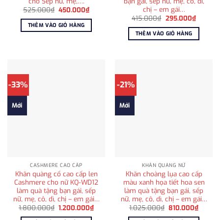
cho Sếp nữ, mẹ,….
bạn gái, sếp nữ, mẹ, cô, dì,
chị – em gái…
Giá
Giá
525.000
₫
450.000
₫
gốc
hiện
Giá
Giá
415.000
₫
295.000
₫
là:
tại
gốc
hiện
THÊM VÀO GIỎ HÀNG
525.000₫.
là:
là:
tại
THÊM VÀO GIỎ HÀNG
450.000₫.
415.000₫.
là:
295.00
-33%
-21%
Mới
Mới
CASHMERE CAO CẤP
KHĂN QUÀNG NỮ
Khăn quàng cổ cao cấp len
Khăn choàng lụa cao cấp
Cashmere cho nữ KQ-WD12
màu xanh họa tiết hoa sen
làm quà tặng bạn gái, sếp
làm quà tặng bạn gái, sếp
nữ, mẹ, cô, dì, chị – em gái…
nữ, mẹ, cô, dì, chị – em gái…
Giá
Giá
Giá
Giá
1.800.000
₫
1.200.000
₫
1.025.000
₫
810.000
₫
gốc
hiện
gốc
hiện
là:
tại
là:
tại