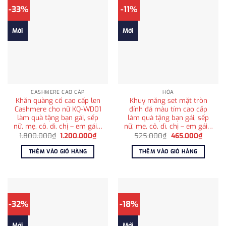
-33%
-11%
Mới
Mới
CASHMERE CAO CẤP
HỎA
Khăn quàng cổ cao cấp len
Khuy măng set mặt tròn
Cashmere cho nữ KQ-WD01
đính đá màu tím cao cấp
làm quà tặng bạn gái, sếp
làm quà tặng bạn gái, sếp
nữ, mẹ, cô, dì, chị – em gái…
nữ, mẹ, cô, dì, chị – em gái…
Giá
Giá
Giá
Giá
1.800.000
₫
1.200.000
₫
525.000
₫
465.000
₫
gốc
hiện
gốc
hiện
là:
tại
là:
tại
THÊM VÀO GIỎ HÀNG
THÊM VÀO GIỎ HÀNG
1.800.000₫.
là:
525.000₫.
là:
1.200.000₫.
465.00
-32%
-18%
Mới
Mới