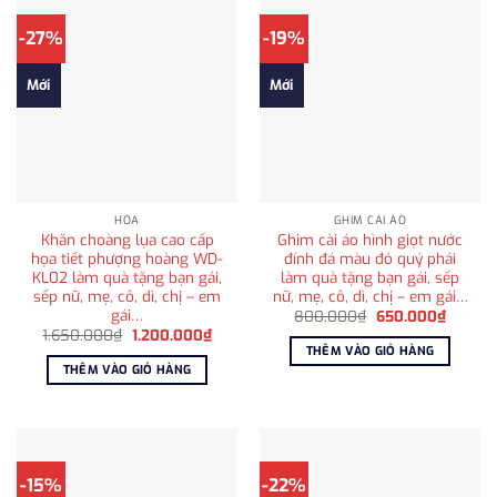
-27%
-19%
Mới
Mới
HỎA
GHIM CÀI ÁO
Khăn choàng lụa cao cấp
Ghim cài áo hình giọt nước
họa tiết phượng hoàng WD-
đính đá màu đỏ quý phái
KL02 làm quà tặng bạn gái,
làm quà tặng bạn gái, sếp
sếp nữ, mẹ, cô, dì, chị – em
nữ, mẹ, cô, dì, chị – em gái…
gái…
Giá
Giá
800.000
₫
650.000
₫
gốc
hiện
Giá
Giá
1.650.000
₫
1.200.000
₫
là:
tại
gốc
hiện
THÊM VÀO GIỎ HÀNG
800.000₫.
là:
là:
tại
THÊM VÀO GIỎ HÀNG
650.00
1.650.000₫.
là:
1.200.000₫.
-15%
-22%