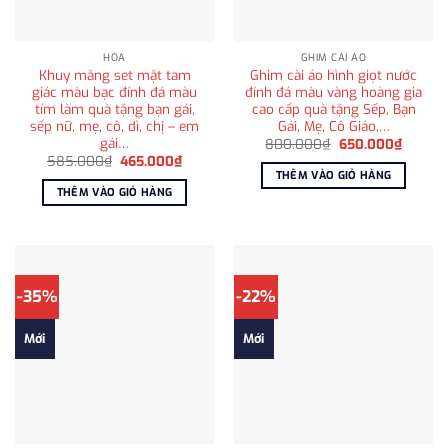
HỎA
GHIM CÀI ÁO
Khuy măng set mặt tam
Ghim cài áo hình giọt nước
giác màu bạc đính đá màu
đính đá màu vàng hoàng gia
tím làm quà tặng bạn gái,
cao cấp quà tặng Sếp, Bạn
sếp nữ, mẹ, cô, dì, chị – em
Gái, Mẹ, Cô Giáo,…
gái…
Giá
Giá
800.000
₫
650.000
₫
gốc
hiện
Giá
Giá
585.000
₫
465.000
₫
là:
tại
gốc
hiện
THÊM VÀO GIỎ HÀNG
800.000₫.
là:
là:
tại
THÊM VÀO GIỎ HÀNG
650.00
585.000₫.
là:
465.000₫.
-35%
-22%
Mới
Mới