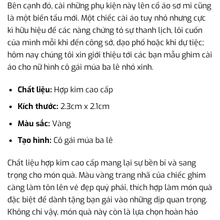
Bên cạnh đó, cài những phụ kiện này lên cổ áo sơ mi cũng
là một biến tấu mới. Một chiếc cài áo tuy nhỏ nhưng cực
kì hữu hiệu để các nàng chứng tỏ sự thanh lịch, lôi cuốn
của mình mỗi khi đến công sở, dạo phố hoặc khi dự tiệc;
hôm nay chúng tôi xin giới thiệu tới các bạn mẫu ghim cài
áo cho nữ hình cô gái múa ba lê nhỏ xinh.
Chất liệu:
Hợp kim cao cấp
Kích thước:
2.3cm x 2.1cm
Màu sắc:
Vàng
Tạo hình:
Cô gái múa ba lê
Chất liệu hợp kim cao cấp mang lại sự bền bỉ và sang
trọng cho món quà. Màu vàng trang nhã của chiếc ghim
càng làm tôn lên vẻ đẹp quý phái, thích hợp làm món quà
đặc biệt để dành tặng bạn gái vào những dịp quan trọng.
Không chỉ vậy, món quà này còn là lựa chọn hoàn hảo