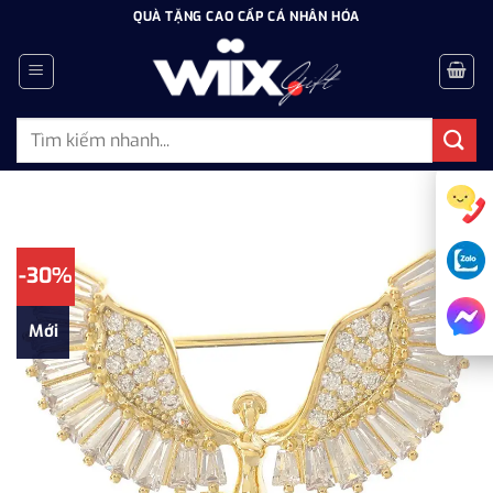
Bỏ
QUÀ TẶNG CAO CẤP CÁ NHÂN HÓA
qua
nội
dung
Tìm
kiếm:
-30%
Mới