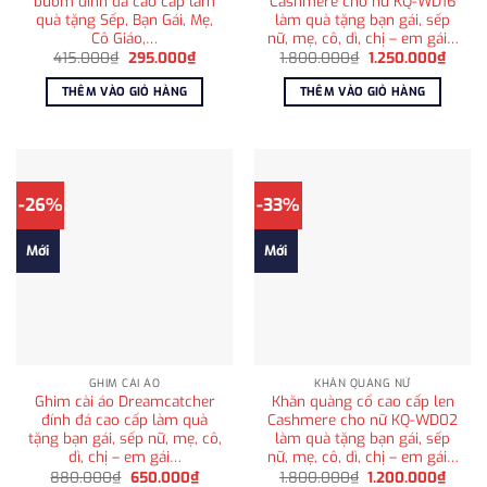
bướm đính đá cao cấp làm
Cashmere cho nữ KQ-WD16
quà tặng Sếp, Bạn Gái, Mẹ,
làm quà tặng bạn gái, sếp
Cô Giáo,…
nữ, mẹ, cô, dì, chị – em gái…
Giá
Giá
Giá
Giá
415.000
₫
295.000
₫
1.800.000
₫
1.250.000
₫
gốc
hiện
gốc
hiện
là:
tại
là:
tại
THÊM VÀO GIỎ HÀNG
THÊM VÀO GIỎ HÀNG
415.000₫.
là:
1.800.000₫.
là:
295.000₫.
1.250
-26%
-33%
Mới
Mới
GHIM CÀI ÁO
KHĂN QUÀNG NỮ
Ghim cài áo Dreamcatcher
Khăn quàng cổ cao cấp len
đính đá cao cấp làm quà
Cashmere cho nữ KQ-WD02
tặng bạn gái, sếp nữ, mẹ, cô,
làm quà tặng bạn gái, sếp
dì, chị – em gái…
nữ, mẹ, cô, dì, chị – em gái…
Giá
Giá
Giá
Giá
880.000
₫
650.000
₫
1.800.000
₫
1.200.000
₫