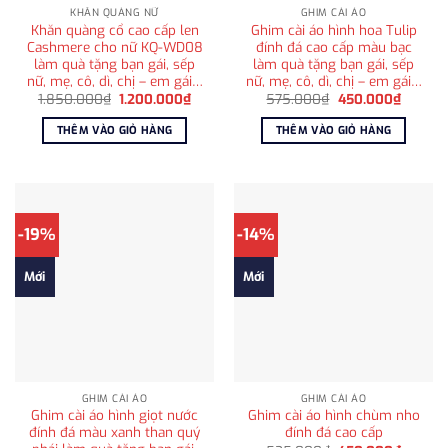
KHĂN QUÀNG NỮ
GHIM CÀI ÁO
Khăn quàng cổ cao cấp len
Ghim cài áo hình hoa Tulip
Cashmere cho nữ KQ-WD08
đính đá cao cấp màu bạc
làm quà tặng bạn gái, sếp
làm quà tặng bạn gái, sếp
nữ, mẹ, cô, dì, chị – em gái…
nữ, mẹ, cô, dì, chị – em gái…
Giá
Giá
Giá
Giá
1.850.000
₫
1.200.000
₫
575.000
₫
450.000
₫
gốc
hiện
gốc
hiện
là:
tại
là:
tại
THÊM VÀO GIỎ HÀNG
THÊM VÀO GIỎ HÀNG
1.850.000₫.
là:
575.000₫.
là:
1.200.000₫.
450.00
-19%
-14%
Mới
Mới
GHIM CÀI ÁO
GHIM CÀI ÁO
Ghim cài áo hình giọt nước
Ghim cài áo hình chùm nho
đính đá màu xanh than quý
đính đá cao cấp