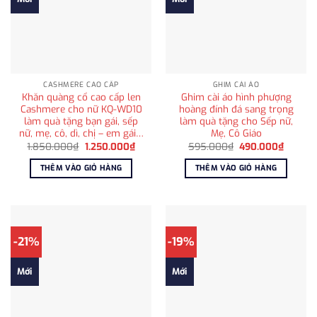
CASHMERE CAO CẤP
GHIM CÀI ÁO
Khăn quàng cổ cao cấp len
Ghim cài áo hình phượng
Cashmere cho nữ KQ-WD10
hoàng đính đá sang trọng
làm quà tặng bạn gái, sếp
làm quà tặng cho Sếp nữ,
nữ, mẹ, cô, dì, chị – em gái…
Mẹ, Cô Giáo
Giá
Giá
Giá
Giá
1.850.000
₫
1.250.000
₫
595.000
₫
490.000
₫
gốc
hiện
gốc
hiện
là:
tại
là:
tại
THÊM VÀO GIỎ HÀNG
THÊM VÀO GIỎ HÀNG
1.850.000₫.
là:
595.000₫.
là:
1.250.000₫.
490.00
-21%
-19%
Mới
Mới