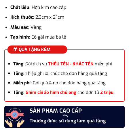
gốc
hiện
Chất liệu:
Hợp kim cao cấp
là:
tại
410.000₫.
là:
Kích thước:
2.3cm x 2.1cm
289.000₫.
Màu sắc:
Vàng
Tạo hình:
Cô gái múa ba lê
QUÀ TẶNG KÈM
Tặng
: Gói dịch vụ
THÊU TÊN - KHẮC TÊN
miễn phí
Tặng:
Thiệp ghi lời chúc cho đơn hàng quà tặng
Miễn phí:
Gói quà & nơ cho đơn hàng quà tặng
Tặng:
Ghim cài áo hình chú ong
cho đơn từ
2 triệu
SẢN PHẨM CAO CẤP
Thường được sử dụng làm quà tặng