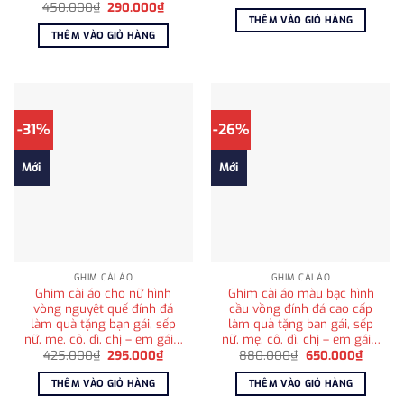
gốc
hiện
Giá
Giá
450.000
₫
290.000
₫
là:
tại
gốc
hiện
THÊM VÀO GIỎ HÀNG
525.000₫.
là:
là:
tại
THÊM VÀO GIỎ HÀNG
465.00
450.000₫.
là:
290.000₫.
-31%
-26%
Mới
Mới
GHIM CÀI ÁO
GHIM CÀI ÁO
Ghim cài áo cho nữ hình
Ghim cài áo màu bạc hình
vòng nguyệt quế đính đá
cầu vồng đính đá cao cấp
làm quà tặng bạn gái, sếp
làm quà tặng bạn gái, sếp
nữ, mẹ, cô, dì, chị – em gái…
nữ, mẹ, cô, dì, chị – em gái…
Giá
Giá
Giá
Giá
425.000
₫
295.000
₫
880.000
₫
650.000
₫
gốc
hiện
gốc
hiện
là:
tại
là:
tại
THÊM VÀO GIỎ HÀNG
THÊM VÀO GIỎ HÀNG
425.000₫.
là:
880.000₫.
là:
295.000₫.
650.00