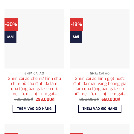
-30%
-19%
Mới
Mới
GHIM CÀI ÁO
GHIM CÀI ÁO
Ghim cài áo cho nữ hình chú
Ghim cài áo hình giọt nước
chim bồ câu đính đá làm
đính đá màu vàng hoàng gia
quà tặng bạn gái, sếp nữ,
làm quà tặng bạn gái, sếp
mẹ, cô, dì, chị – em gái…
nữ, mẹ, cô, dì, chị – em gái…
Giá
Giá
Giá
Giá
425.000
₫
298.000
₫
800.000
₫
650.000
₫
gốc
hiện
gốc
hiện
là:
tại
là:
tại
THÊM VÀO GIỎ HÀNG
THÊM VÀO GIỎ HÀNG
425.000₫.
là:
800.000₫.
là:
298.000₫.
650.00