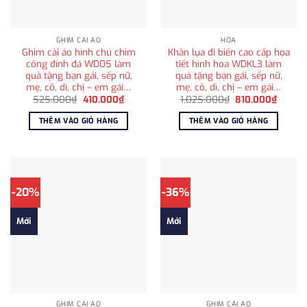
GHIM CÀI ÁO
HỎA
Ghim cài áo hình chú chim
Khăn lụa đi biển cao cấp họa
công đính đá WD05 làm
tiết hình hoa WDKL3 làm
quà tặng bạn gái, sếp nữ,
quà tặng bạn gái, sếp nữ,
mẹ, cô, dì, chị – em gái…
mẹ, cô, dì, chị – em gái…
Giá
Giá
Giá
Giá
525.000
₫
410.000
₫
1.025.000
₫
810.000
₫
gốc
hiện
gốc
hiện
là:
tại
là:
tại
THÊM VÀO GIỎ HÀNG
THÊM VÀO GIỎ HÀNG
525.000₫.
là:
1.025.000₫.
là:
410.000₫.
810.00
-20%
-36%
Mới
Mới
GHIM CÀI ÁO
GHIM CÀI ÁO