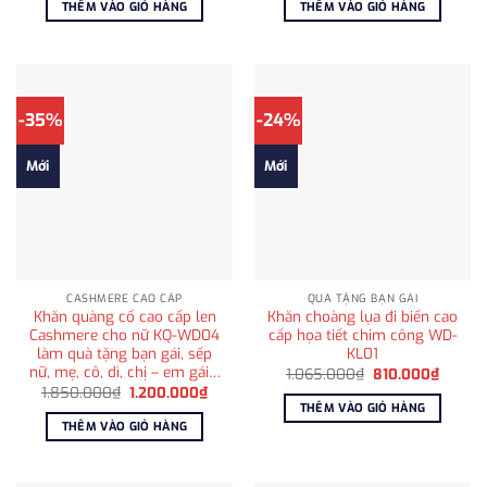
THÊM VÀO GIỎ HÀNG
THÊM VÀO GIỎ HÀNG
1.800.000₫.
là:
1.025.000₫.
là:
1.200.000₫.
810.00
-35%
-24%
Mới
Mới
CASHMERE CAO CẤP
QUÀ TẶNG BẠN GÁI
Khăn quàng cổ cao cấp len
Khăn choàng lụa đi biển cao
Cashmere cho nữ KQ-WD04
cấp họa tiết chim công WD-
làm quà tặng bạn gái, sếp
KL01
nữ, mẹ, cô, dì, chị – em gái…
Giá
Giá
1.065.000
₫
810.000
₫
gốc
hiện
Giá
Giá
1.850.000
₫
1.200.000
₫
là:
tại
gốc
hiện
THÊM VÀO GIỎ HÀNG
1.065.000₫.
là:
là:
tại
THÊM VÀO GIỎ HÀNG
810.00
1.850.000₫.
là:
1.200.000₫.