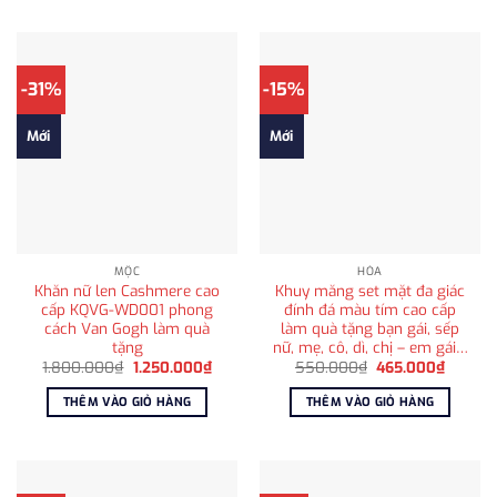
-31%
-15%
Mới
Mới
MỘC
HỎA
Khăn nữ len Cashmere cao
Khuy măng set mặt đa giác
cấp KQVG-WD001 phong
đính đá màu tím cao cấp
cách Van Gogh làm quà
làm quà tặng bạn gái, sếp
tặng
nữ, mẹ, cô, dì, chị – em gái…
Giá
Giá
Giá
Giá
1.800.000
₫
1.250.000
₫
550.000
₫
465.000
₫
gốc
hiện
gốc
hiện
là:
tại
là:
tại
THÊM VÀO GIỎ HÀNG
THÊM VÀO GIỎ HÀNG
1.800.000₫.
là:
550.000₫.
là:
1.250.000₫.
465.00