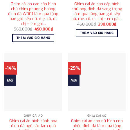
Ghim cài áo cao cấp hình
Ghim cài áo cao cấp hình
chú chim phượng hoàng
chú ong đính đá sang trọng
đính đá WD01 làm quà tặng
làm quà tặng bạn gái, sếp
bạn gái, sếp nữ, mẹ, cô, dì,
nữ, mẹ, cô, dì, chị – em gái…
chị – em gái…
Giá
Giá
450.000
₫
290.000
₫
gốc
hiện
Giá
Giá
560.000
₫
450.000
₫
là:
tại
gốc
hiện
THÊM VÀO GIỎ HÀNG
450.000₫.
là:
là:
tại
THÊM VÀO GIỎ HÀNG
290.00
560.000₫.
là:
450.000₫.
-14%
-29%
Mới
Mới
GHIM CÀI ÁO
GHIM CÀI ÁO
Ghim cài áo hình cành hoa
Ghim cài áo cho nữ hình con
đính đá ngũ sắc làm quà
nhện đính đá làm quà tặng