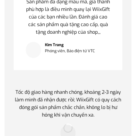
Sản phẩm đa dạng mẫu mã, giá thành
phù hợp là điều mình quay lại WiixGift
của các bạn nhiều lần. Đánh giá cao
các sản phẩm quà tặng cao cấp, quà
tặng doanh nghiệp của shop,,,
Kim Trang
Phóng viên, Báo điện tử VTC
Tốc độ giao hàng nhanh chóng, khoảng 2-3 ngày
Quà t
làm mình đã nhận được rồi; WiixGift có quy cách
quan 
đóng gói sản phẩm chắc chắn, không lo bị hư
thế 
hỏng khi vận chuyển xa.
làm q