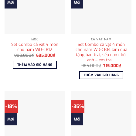
Mới
Mới
MỘC
CÀ VẠT NAM
Set Combo cà vạt 4 món
Set Combo cà vạt 4 món
cho nam WD-CB12
cho nam WD-CB14 làm quà
tặng bạn trai, sếp nam, bố,
Giá
Giá
980.000
₫
685.000
₫
gốc
hiện
anh – em trai…
là:
tại
THÊM VÀO GIỎ HÀNG
Giá
Giá
985.000
₫
715.000
₫
980.000₫.
là:
gốc
hiện
685.000₫.
là:
tại
THÊM VÀO GIỎ HÀNG
985.000₫.
là:
715.000
-18%
-35%
Mới
Mới