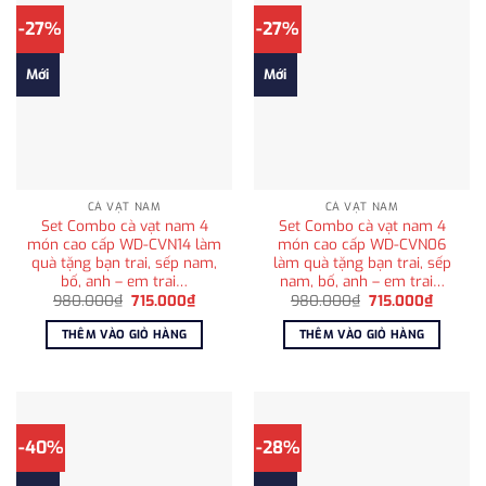
-27%
-27%
Mới
Mới
CÀ VẠT NAM
CÀ VẠT NAM
Set Combo cà vạt nam 4
Set Combo cà vạt nam 4
món cao cấp WD-CVN14 làm
món cao cấp WD-CVN06
quà tặng bạn trai, sếp nam,
làm quà tặng bạn trai, sếp
bố, anh – em trai…
nam, bố, anh – em trai…
Giá
Giá
Giá
Giá
980.000
₫
715.000
₫
980.000
₫
715.000
₫
gốc
hiện
gốc
hiện
là:
tại
là:
tại
THÊM VÀO GIỎ HÀNG
THÊM VÀO GIỎ HÀNG
980.000₫.
là:
980.000₫.
là:
715.000₫.
715.000
-40%
-28%