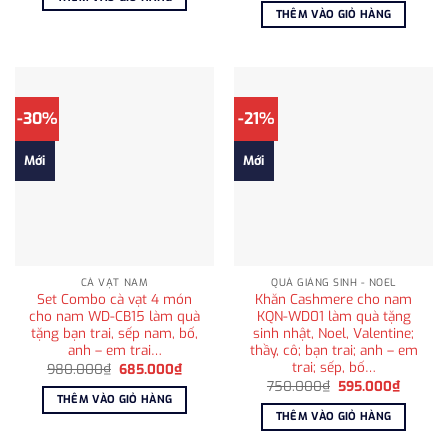
650.000₫.
là:
là:
tại
THÊM VÀO GIỎ HÀNG
415.000₫.
980.000₫.
là:
715.000
-30%
-21%
Mới
Mới
CÀ VẠT NAM
QUÀ GIÁNG SINH - NOEL
Set Combo cà vạt 4 món
Khăn Cashmere cho nam
cho nam WD-CB15 làm quà
KQN-WD01 làm quà tặng
tặng bạn trai, sếp nam, bố,
sinh nhật, Noel, Valentine;
anh – em trai…
thầy, cô; bạn trai; anh – em
trai; sếp, bố…
Giá
Giá
980.000
₫
685.000
₫
gốc
hiện
Giá
Giá
750.000
₫
595.000
₫
là:
tại
gốc
hiện
THÊM VÀO GIỎ HÀNG
980.000₫.
là:
là:
tại
THÊM VÀO GIỎ HÀNG
685.000₫.
750.000₫.
là:
595.00