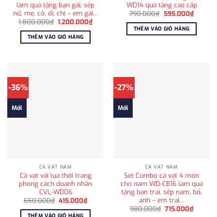
làm quà tặng bạn gái, sếp
WD14 quà tặng cao cấp
nữ, mẹ, cô, dì, chị – em gái…
Giá
Giá
790.000
₫
595.000
₫
gốc
hiện
Giá
Giá
1.800.000
₫
1.200.000
₫
là:
tại
gốc
hiện
THÊM VÀO GIỎ HÀNG
790.000₫.
là:
là:
tại
THÊM VÀO GIỎ HÀNG
595.00
1.800.000₫.
là:
1.200.000₫.
-36%
-27%
Mới
Mới
CÀ VẠT NAM
CÀ VẠT NAM
Cà vạt vải lụa thời trang
Set Combo cà vạt 4 món
phong cách doanh nhân
cho nam WD-CB16 làm quà
CVL-WD06
tặng bạn trai, sếp nam, bố,
anh – em trai…
Giá
Giá
650.000
₫
415.000
₫
gốc
hiện
Giá
Giá
980.000
₫
715.000
₫
là:
tại
gốc
hiện
THÊM VÀO GIỎ HÀNG