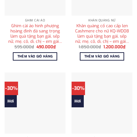
GHIM CÀI ÁO
KHĂN QUÀNG NỮ
Ghim cài áo hình phượng
Khăn quàng cổ cao cấp len
hoàng đính đá sang trọng
Cashmere cho nữ KQ-WD08
làm quà tặng bạn gái, sếp
làm quà tặng bạn gái, sếp
nữ, mẹ, cô, dì, chị – em gái…
nữ, mẹ, cô, dì, chị – em gái…
Giá
Giá
Giá
Giá
595.000
₫
490.000
₫
1.850.000
₫
1.200.000
₫
gốc
hiện
gốc
hiện
là:
tại
là:
tại
THÊM VÀO GIỎ HÀNG
THÊM VÀO GIỎ HÀNG
595.000₫.
là:
1.850.000₫.
là:
490.000₫.
1.200
-30%
-30%
Mới
Mới