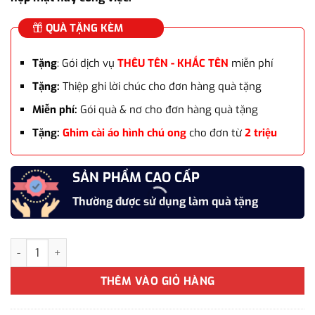
QUÀ TẶNG KÈM
Tặng
: Gói dịch vụ
THÊU TÊN - KHẮC TÊN
miễn phí
Tặng:
Thiệp ghi lời chúc cho đơn hàng quà tặng
Miễn phí:
Gói quà & nơ cho đơn hàng quà tặng
Tặng:
Ghim cài áo hình chú ong
cho đơn từ
2 triệu
SẢN PHẨM CAO CẤP
Thường được sử dụng làm quà tặng
Cà vạt vải lụa thời trang phong cách doanh nhân CVL-WD07 số 
THÊM VÀO GIỎ HÀNG