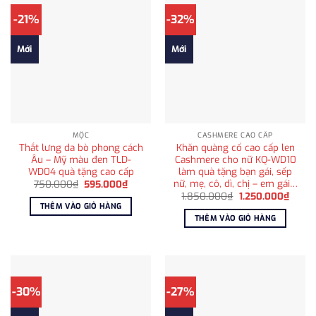
-21%
-32%
Mới
Mới
MỘC
CASHMERE CAO CẤP
Thắt lưng da bò phong cách
Khăn quàng cổ cao cấp len
Âu – Mỹ màu đen TLD-
Cashmere cho nữ KQ-WD10
WD04 quà tặng cao cấp
làm quà tặng bạn gái, sếp
nữ, mẹ, cô, dì, chị – em gái…
Giá
Giá
750.000
₫
595.000
₫
gốc
hiện
Giá
Giá
1.850.000
₫
1.250.000
₫
là:
tại
gốc
hiện
THÊM VÀO GIỎ HÀNG
750.000₫.
là:
là:
tại
THÊM VÀO GIỎ HÀNG
595.000₫.
1.850.000₫.
là:
1.250
-30%
-27%