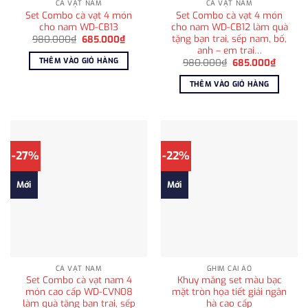
CÀ VẠT NAM
CÀ VẠT NAM
Set Combo cà vạt 4 món
Set Combo cà vạt 4 món
cho nam WD-CB13
cho nam WD-CB12 làm quà
tặng bạn trai, sếp nam, bố,
Giá
Giá
980.000
₫
685.000
₫
gốc
hiện
anh – em trai…
là:
tại
THÊM VÀO GIỎ HÀNG
Giá
Giá
980.000
₫
685.000
₫
980.000₫.
là:
gốc
hiện
685.000₫.
là:
tại
THÊM VÀO GIỎ HÀNG
980.000₫.
là:
685.00
-27%
-22%
Mới
Mới
CÀ VẠT NAM
GHIM CÀI ÁO
Set Combo cà vạt nam 4
Khuy măng set màu bạc
món cao cấp WD-CVN08
mặt tròn họa tiết giải ngân
làm quà tặng bạn trai, sếp
hà cao cấp