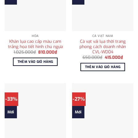
HỎA
CÀ VẠT NAM
Khăn lụa cao cấp màu cam
Cà vạt vải lụa thời trang
trắng họa tiết hình chú ngựa
phong cách doanh nhân
CVL-WD04
Giá
Giá
1.025.000
₫
810.000
₫
gốc
hiện
Giá
Giá
650.000
₫
415.000
₫
là:
tại
gốc
hiện
THÊM VÀO GIỎ HÀNG
1.025.000₫.
là:
là:
tại
THÊM VÀO GIỎ HÀNG
810.000₫.
650.000₫.
là:
415.000
-33%
-27%
Mới
Mới