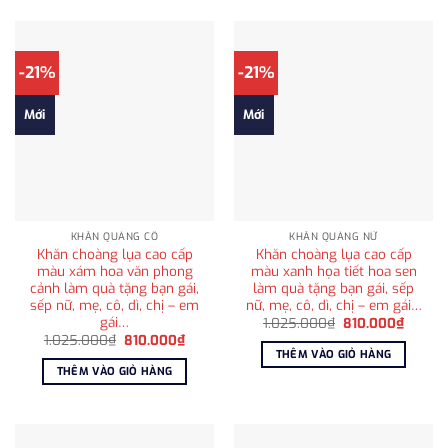
-21%
-21%
Mới
Mới
KHĂN QUÀNG CỔ
KHĂN QUÀNG NỮ
Khăn choàng lụa cao cấp
Khăn choàng lụa cao cấp
màu xám hoa văn phong
màu xanh họa tiết hoa sen
cảnh làm quà tặng bạn gái,
làm quà tặng bạn gái, sếp
sếp nữ, mẹ, cô, dì, chị – em
nữ, mẹ, cô, dì, chị – em gái…
gái…
Giá
Giá
1.025.000
₫
810.000
₫
gốc
hiện
Giá
Giá
1.025.000
₫
810.000
₫
là:
tại
gốc
hiện
THÊM VÀO GIỎ HÀNG
1.025.000₫.
là:
là:
tại
THÊM VÀO GIỎ HÀNG
810.00
1.025.000₫.
là:
810.000₫.