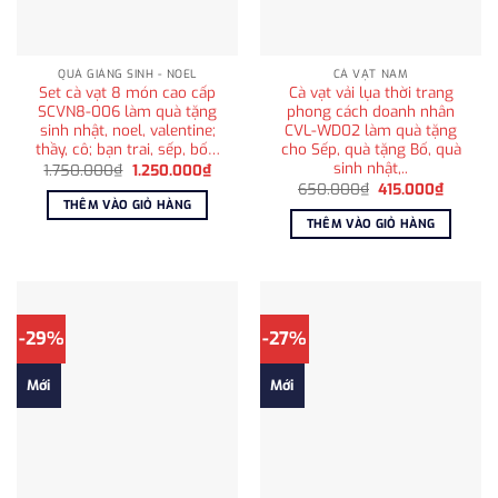
QUÀ GIÁNG SINH - NOEL
CÀ VẠT NAM
Set cà vạt 8 món cao cấp
Cà vạt vải lụa thời trang
SCVN8-006 làm quà tặng
phong cách doanh nhân
sinh nhật, noel, valentine;
CVL-WD02 làm quà tặng
thầy, cô; bạn trai, sếp, bố…
cho Sếp, quà tặng Bố, quà
sinh nhật,..
Giá
Giá
1.750.000
₫
1.250.000
₫
gốc
hiện
Giá
Giá
650.000
₫
415.000
₫
là:
tại
gốc
hiện
THÊM VÀO GIỎ HÀNG
1.750.000₫.
là:
là:
tại
THÊM VÀO GIỎ HÀNG
1.250.000₫.
650.000₫.
là:
415.000
-29%
-27%
Mới
Mới