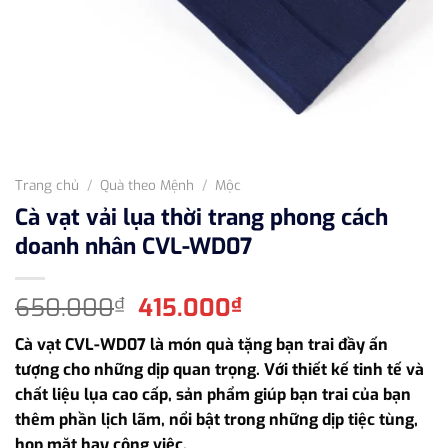
Trang chủ
/
Quà theo Mệnh
/
Mộc
Cà vạt vải lụa thời trang phong cách
doanh nhân CVL-WD07
Giá
Giá
650.000
415.000
₫
₫
gốc
hiện
Cà vạt CVL-WD07 là món quà tặng bạn trai đầy ấn
là:
tại
tượng cho những dịp quan trọng. Với thiết kế tinh tế và
650.000₫.
là:
chất liệu lụa cao cấp, sản phẩm giúp bạn trai của bạn
415.000₫.
thêm phần lịch lãm, nổi bật trong những dịp tiệc tùng,
họp mặt hay công việc.