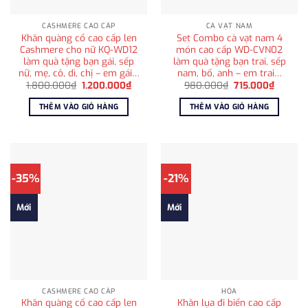
CASHMERE CAO CẤP
CÀ VẠT NAM
Khăn quàng cổ cao cấp len
Set Combo cà vạt nam 4
Cashmere cho nữ KQ-WD12
món cao cấp WD-CVN02
làm quà tặng bạn gái, sếp
làm quà tặng bạn trai, sếp
nữ, mẹ, cô, dì, chị – em gái…
nam, bố, anh – em trai…
Giá
Giá
Giá
Giá
1.800.000
₫
1.200.000
₫
980.000
₫
715.000
₫
gốc
hiện
gốc
hiện
là:
tại
là:
tại
THÊM VÀO GIỎ HÀNG
THÊM VÀO GIỎ HÀNG
1.800.000₫.
là:
980.000₫.
là:
1.200.000₫.
715.000
-35%
-21%
Mới
Mới
CASHMERE CAO CẤP
HỎA
Khăn quàng cổ cao cấp len
Khăn lụa đi biển cao cấp