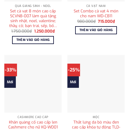
QUÀ GIÁNG SINH - NOEL
CÀ VẠT NAM
Set cà vạt 8 món cao cấp
Set Combo cà vạt 4 món
SCVN8-007 làm quà tặng
cho nam WD-CB11
sinh nhật, noel, valentine;
Giá
Giá
980.000
₫
715.000
₫
gốc
hiện
thầy, cô; bạn trai, sếp, bố…
là:
tại
THÊM VÀO GIỎ HÀNG
Giá
Giá
1.750.000
₫
1.250.000
₫
980.000₫.
là:
gốc
hiện
715.000
là:
tại
THÊM VÀO GIỎ HÀNG
1.750.000₫.
là:
1.250.000₫.
-33%
-25%
Mới
Mới
CASHMERE CAO CẤP
MỘC
Khăn quàng cổ cao cấp len
Thắt lưng da bò màu đen
Cashmere cho nữ KQ-WD01
cao cấp khóa tự động TLD-