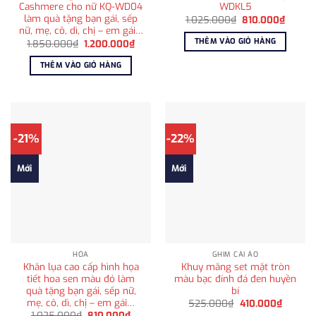
Cashmere cho nữ KQ-WD04
WDKL5
làm quà tặng bạn gái, sếp
Giá
Giá
1.025.000
₫
810.000
₫
gốc
hiện
nữ, mẹ, cô, dì, chị – em gái…
là:
tại
THÊM VÀO GIỎ HÀNG
Giá
Giá
1.850.000
₫
1.200.000
₫
1.025.000₫.
là:
gốc
hiện
810.00
là:
tại
THÊM VÀO GIỎ HÀNG
1.850.000₫.
là:
1.200.000₫.
-21%
-22%
Mới
Mới
HỎA
GHIM CÀI ÁO
Khăn lụa cao cấp hình họa
Khuy măng set mặt tròn
tiết hoa sen màu đỏ làm
màu bạc đính đá đen huyền
quà tặng bạn gái, sếp nữ,
bí
mẹ, cô, dì, chị – em gái…
Giá
Giá
525.000
₫
410.000
₫
gốc
hiện
Giá
Giá
1.025.000
₫
810.000
₫