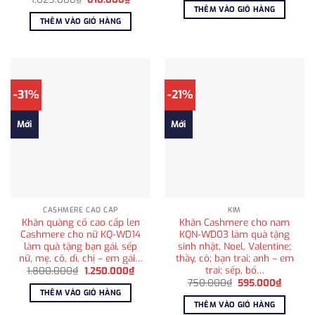
là:
tại
gốc
hiện
THÊM VÀO GIỎ HÀNG
525.000₫.
là:
là:
tại
THÊM VÀO GIỎ HÀNG
410.000
1.025.000₫.
là:
810.000₫.
-31%
-21%
Mới
Mới
CASHMERE CAO CẤP
KIM
Khăn quàng cổ cao cấp len
Khăn Cashmere cho nam
Cashmere cho nữ KQ-WD14
KQN-WD03 làm quà tặng
làm quà tặng bạn gái, sếp
sinh nhật, Noel, Valentine;
nữ, mẹ, cô, dì, chị – em gái…
thầy, cô; bạn trai; anh – em
trai; sếp, bố…
Giá
Giá
1.800.000
₫
1.250.000
₫
gốc
hiện
Giá
Giá
750.000
₫
595.000
₫
là:
tại
gốc
hiện
THÊM VÀO GIỎ HÀNG
1.800.000₫.
là:
là:
tại
THÊM VÀO GIỎ HÀNG
1.250.000₫.
750.000₫.
là: