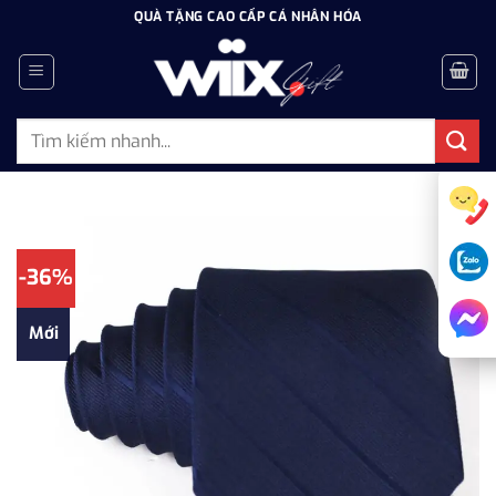
Bỏ
QUÀ TẶNG CAO CẤP CÁ NHÂN HÓA
qua
nội
dung
Tìm
kiếm:
-36%
Mới