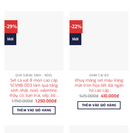
595.00
-29%
-22%
Mới
Mới
QUÀ GIÁNG SINH - NOEL
GHIM CÀI ÁO
Set cà vạt 8 món cao cấp
Khuy măng set màu Vàng
SCVN8-003 làm quà tặng
mặt tròn họa tiết dải ngân
sinh nhật, noel, valentine;
hà cao cấp
thầy, cô; bạn trai, sếp, bố…
Giá
Giá
525.000
₫
410.000
₫
gốc
hiện
Giá
Giá
1.750.000
₫
1.250.000
₫
là:
tại
gốc
hiện
THÊM VÀO GIỎ HÀNG
525.000₫.
là:
là:
tại
THÊM VÀO GIỎ HÀNG
410.000
1.750.000₫.
là:
1.250.000₫.