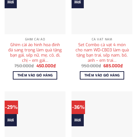
Mới
Mới
GHIM CÀI ÁO
CÀ VẠT NAM
Ghim cài áo hình hoa đính
Set Combo cà vạt 4 món
đá sang trọng làm quà tặng
cho nam WD-CB03 làm quà
bạn gái, sếp nữ, mẹ, cô, dì,
tặng bạn trai, sếp nam, bố,
chị – em gái…
anh – em trai…
Giá
Giá
Giá
Giá
750.000
₫
450.000
₫
950.000
₫
685.000
₫
gốc
hiện
gốc
hiện
là:
tại
là:
tại
THÊM VÀO GIỎ HÀNG
THÊM VÀO GIỎ HÀNG
750.000₫.
là:
950.000₫.
là:
450.000₫.
685.00
-29%
-36%
Mới
Mới