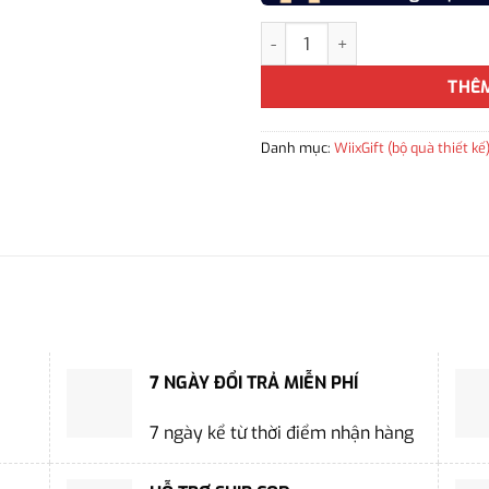
Bộ Quà Tết Doanh Nghiệp “Hội 
THÊ
Danh mục:
WiixGift (bộ quà thiết kế
7 NGÀY ĐỔI TRẢ MIỄN PHÍ
7 ngày kể từ thời điểm nhận hàng