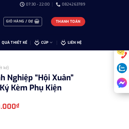
07:30 - 22:00
0824263789
GIỎ HÀNG /
0
₫
THANH TOÁN
QUÀ THIẾT KẾ
CÚP
LIÊN HỆ
ết kế)
h Nghiệp “Hội Xuân”
 Ký Kèm Phụ Kiện
Giá
0.000
₫
hiện
tại
.000₫.
là: