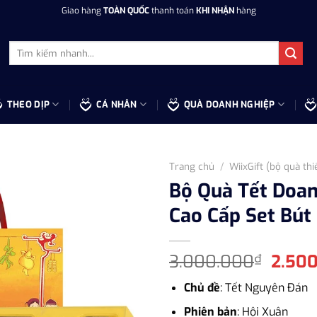
Giao hàng
TOÀN QUỐC
thanh toán
KHI NHẬN
hàng
Tìm
kiếm:
THEO DỊP
CÁ NHÂN
QUÀ DOANH NGHIỆP
Trang chủ
/
WiixGift (bộ quà thi
Bộ Quà Tết Doan
Cao Cấp Set Bút
Giá
3.000.000
2.50
₫
gốc
Chủ đề
: Tết Nguyên Đán
là:
3.000
Phiên bản
: Hội Xuân