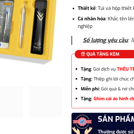
Thiết kế
: Túi và hộp thiế
Cá nhân hóa
: Khắc tên lê
nghiệp
Số lượng yêu cầu
: 
QUÀ TẶNG KÈM
Tặng
: Gói dịch vụ
THÊU T
Tặng:
Thiệp ghi lời chúc 
Miễn phí:
Gói quà & nơ ch
Tặng:
Ghim cài áo hình c
SẢN PHẨ
Thường được sử