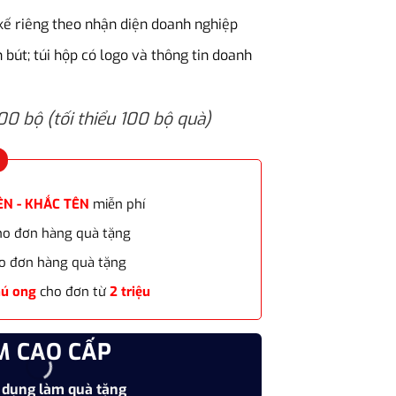
2.500.000₫.
t kế riêng theo nhận diện doanh nghiệp
n bút; túi hộp có logo và thông tin doanh
100 bộ (tối thiểu 100 bộ quà)
ÊN - KHẮC TÊN
miễn phí
cho đơn hàng quà tặng
o đơn hàng quà tặng
hú ong
cho đơn từ
2 triệu
M CAO CẤP
CHẤT
 dụng làm quà tặng
Vật liệu