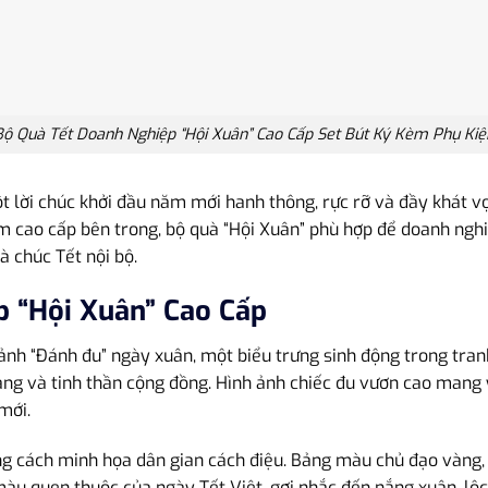
Bộ Quà Tết Doanh Nghiệp “Hội Xuân” Cao Cấp Set Bút Ký Kèm Phụ Kiệ
lời chúc khởi đầu năm mới hanh thông, rực rỡ và đầy khát vọn
 cao cấp bên trong, bộ quà “Hội Xuân” phù hợp để doanh nghi
à chúc Tết nội bộ.
p “Hội Xuân” Cao Cấp
nh “Đánh đu” ngày xuân, một biểu trưng sinh động trong tran
 ràng và tinh thần cộng đồng. Hình ảnh chiếc đu vươn cao mang 
mới.
ng cách minh họa dân gian cách điệu. Bảng màu chủ đạo vàng,
àu quen thuộc của ngày Tết Việt, gợi nhắc đến nắng xuân, lộc 