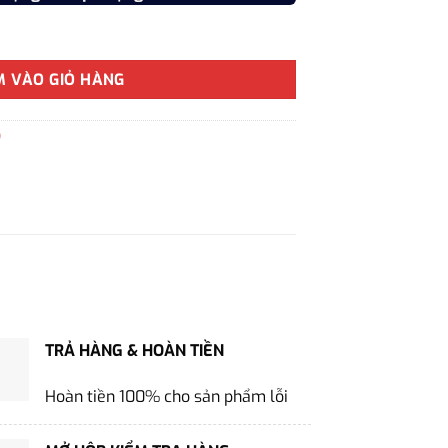
Xuân” Cao Cấp Set Bút Ký Kèm Phụ Kiện số lượng
M VÀO GIỎ HÀNG
)
TRẢ HÀNG & HOÀN TIỀN
Hoàn tiền 100% cho sản phẩm lỗi