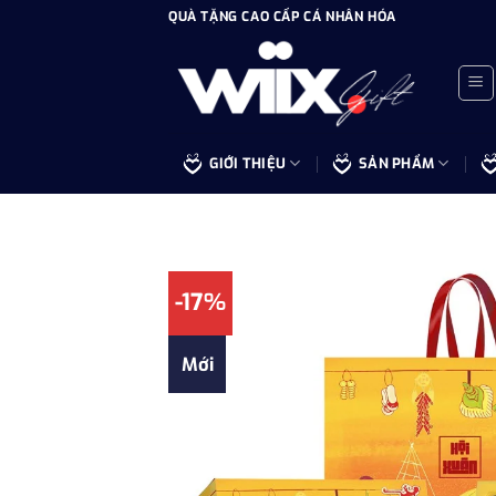
Bỏ
QUÀ TẶNG CAO CẤP CÁ NHÂN HÓA
qua
nội
dung
GIỚI THIỆU
SẢN PHẨM
-17%
Mới