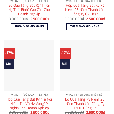
WIIXGIFT (BỘ QUÀ THIẾT KẾ)
WIIXGIFT (BỘ QUÀ THIẾT KẾ)
Bộ Quà Tặng Bút Ký “Thiên
Hộp Quà Tặng Bút Ký Kỷ
Hạ Thái Bình” Cao Cấp Cho
Niệm 25 Năm Thành Lập
Doanh Nghiệp
Công Ty CP Lizen
Giá
Giá
Giá
Giá
3.000.000
₫
2.500.000
₫
3.000.000
₫
2.500.000
₫
gốc
hiện
gốc
hiện
là:
tại
là:
tại
THÊM VÀO GIỎ HÀNG
THÊM VÀO GIỎ HÀNG
3.000.000₫.
là:
3.000.000₫.
là:
2.500.000₫.
2.500
-17%
-17%
Mới
Mới
WIIXGIFT (BỘ QUÀ THIẾT KẾ)
WIIXGIFT (BỘ QUÀ THIẾT KẾ)
Hộp Quà Tặng Bút Ký “Hà Nội
Bộ Quà Tặng Kỷ Niệm 20
Niềm Tin Và Hy Vọng” Ý
Năm Thành Lập Công Ty
Nghĩa Cho Doanh Nghiệp
TNHH Hùng Cá
Giá
Giá
Giá
Giá
3.000.000
₫
2.500.000
₫
3.000.000
₫
2.500.000
₫