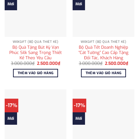
Mới
Mới
WIIXGIFT (BỘ QUÀ THIẾT KẾ)
WIIXGIFT (BỘ QUÀ THIẾT KẾ)
Bộ Quà Tặng Bút Ký Vạn
Bộ Quà Tết Doanh Nghiệp
Phúc Silk Sang Trọng Thiết
“Cát Tường” Cao Cấp Tặng
Kế Theo Yêu Cầu
Đối Tác, Khách Hàng
Giá
Giá
Giá
Giá
3.000.000
₫
2.500.000
₫
3.000.000
₫
2.500.000
₫
gốc
hiện
gốc
hiện
là:
tại
là:
tại
THÊM VÀO GIỎ HÀNG
THÊM VÀO GIỎ HÀNG
3.000.000₫.
là:
3.000.000₫.
là:
2.500.000₫.
2.500
-17%
-17%
Mới
Mới