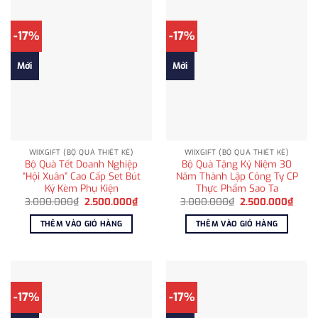
-17%
-17%
Mới
Mới
WIIXGIFT (BỘ QUÀ THIẾT KẾ)
WIIXGIFT (BỘ QUÀ THIẾT KẾ)
Bộ Quà Tết Doanh Nghiệp
Bộ Quà Tặng Kỷ Niệm 30
“Hội Xuân” Cao Cấp Set Bút
Năm Thành Lập Công Ty CP
Ký Kèm Phụ Kiện
Thực Phẩm Sao Ta
Giá
Giá
Giá
Giá
3.000.000
₫
2.500.000
₫
3.000.000
₫
2.500.000
₫
gốc
hiện
gốc
hiện
là:
tại
là:
tại
THÊM VÀO GIỎ HÀNG
THÊM VÀO GIỎ HÀNG
3.000.000₫.
là:
3.000.000₫.
là:
2.500.000₫.
2.500
-17%
-17%