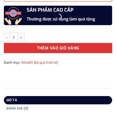
SẢN PHẨM CAO CẤP
Thường được sử dụng làm quà tặng
Bộ Quà Tặng Doanh Nghiệp "Vinh Quy Bái Tổ" Cao Cấp và Ý Nghĩ
THÊM VÀO GIỎ HÀNG
Danh mục:
WiixGift (bộ quà thiết kế)
MÔ TẢ
ĐÁNH GIÁ (0)