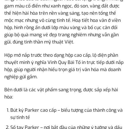
gam màu cổ điển như xanh ngọc, đỏ son, vàng đất được
thể hiện hài hòa trên nền vàng sáng, tạo nên tổng thể
mộc mạc nhưng vô cùng tinh tế. Hoạ tiết hoa văn ở viền
hộp, hình rồng ẩn dưới lớp màu vàng và bố cục cân đối
giúp bộ quà mang vẻ đẹp trang nghiêm nhưng vẫn gần
gũi, đúng tinh thần mỹ thuật Việt.
Hộp mở nắp trước theo dạng hộp cao cấp, lộ diện phần
thuyết minh ý nghĩa Vinh Quy Bái Tổ in trực tiếp dưới nắp
hộp, giúp người nhận hiểu trọn giá trị văn hóa mà doanh
nghiệp gửi gắm.
Bên dưới là các vật phẩm sang trọng, được sắp xếp hài
hòa:
Bút ký Parker cao cấp – biểu tượng của thành công và
sự tinh tế
Sổ tay Parker – nơi bắt đầu của những ý tưởng và dấu