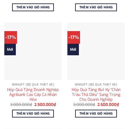
gốc
hiện
gốc
hiện
là:
tại
là:
tại
THÊM VÀO GIỎ HÀNG
THÊM VÀO GIỎ HÀNG
3.000.000₫.
là:
3.000.000₫.
là:
2.500.000₫.
2.500
-17%
-17%
Mới
Mới
WIIXGIFT (BỘ QUÀ THIẾT KẾ)
WIIXGIFT (BỘ QUÀ THIẾT KẾ)
Hộp Quà Tặng Doanh Nghiệp
Hộp Quà Tặng Bút Ký “Chăn
Agribank Cao Cấp Cá Nhân
Trâu Thả Diều” Sang Trọng
Hóa
Cho Doanh Nghiệp
Giá
Giá
Giá
Giá
3.000.000
₫
2.500.000
₫
3.000.000
₫
2.500.000
₫
gốc
hiện
gốc
hiện
là:
tại
là:
tại
THÊM VÀO GIỎ HÀNG
THÊM VÀO GIỎ HÀNG
3.000.000₫.
là:
3.000.000₫.
là:
2.500.000₫.
2.500