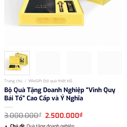
Trang chủ
/
WiixGift (bộ quà thiết kế)
Bộ Quà Tặng Doanh Nghiệp “Vinh Quy
Bái Tổ” Cao Cấp và Ý Nghĩa
Giá
Giá
3.000.000
2.500.000
₫
₫
gốc
hiện
Chủ đề
: Quà tặng doanh nghiệp