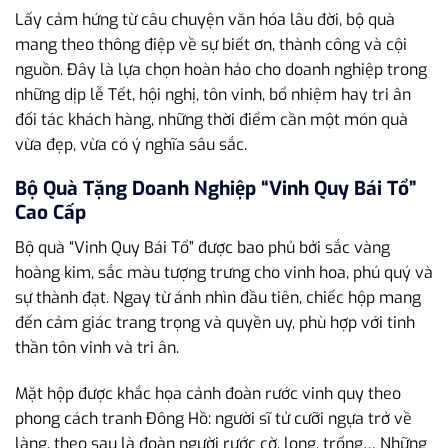
Lấy cảm hứng từ câu chuyện văn hóa lâu đời, bộ quà
mang theo thông điệp về sự biết ơn, thành công và cội
nguồn. Đây là lựa chọn hoàn hảo cho doanh nghiệp trong
những dịp lễ Tết, hội nghị, tôn vinh, bổ nhiệm hay tri ân
đối tác khách hàng, những thời điểm cần một món quà
vừa đẹp, vừa có ý nghĩa sâu sắc.
Bộ Quà Tặng Doanh Nghiệp “Vinh Quy Bái Tổ”
Cao Cấp
Bộ quà “Vinh Quy Bái Tổ” được bao phủ bởi sắc vàng
hoàng kim, sắc màu tượng trưng cho vinh hoa, phú quý và
sự thành đạt. Ngay từ ánh nhìn đầu tiên, chiếc hộp mang
đến cảm giác trang trọng và quyền uy, phù hợp với tinh
thần tôn vinh và tri ân.
Mặt hộp được khắc họa cảnh đoàn rước vinh quy theo
phong cách tranh Đông Hồ: người sĩ tử cưỡi ngựa trở về
làng, theo sau là đoàn người rước cờ, lọng, trống… Những