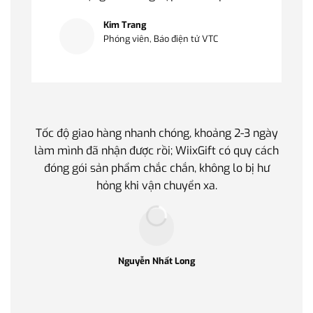
Kim Trang
Phóng viên, Báo điện tử VTC
Tốc độ giao hàng nhanh chóng, khoảng 2-3 ngày
Quà t
làm mình đã nhận được rồi; WiixGift có quy cách
quan 
đóng gói sản phẩm chắc chắn, không lo bị hư
thế 
hỏng khi vận chuyển xa.
làm q
Nguyễn Nhất Long