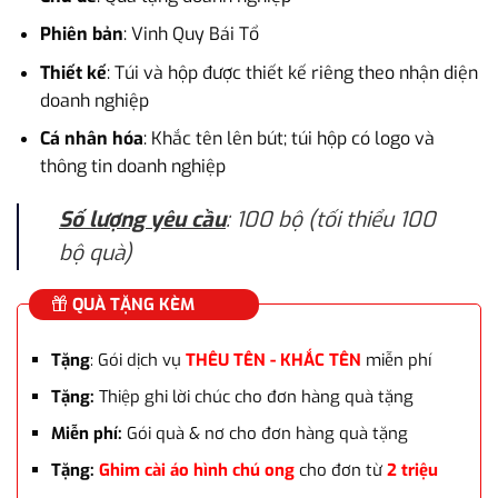
là:
tại
3.000.000₫.
là:
Phiên bản
: Vinh Quy Bái Tổ
2.500.000₫.
Thiết kế
: Túi và hộp được thiết kế riêng theo nhận diện
doanh nghiệp
Cá nhân hóa
: Khắc tên lên bút; túi hộp có logo và
thông tin doanh nghiệp
Số lượng yêu cầu
: 100 bộ (tối thiểu 100
bộ quà)
QUÀ TẶNG KÈM
Tặng
: Gói dịch vụ
THÊU TÊN - KHẮC TÊN
miễn phí
Tặng:
Thiệp ghi lời chúc cho đơn hàng quà tặng
Miễn phí:
Gói quà & nơ cho đơn hàng quà tặng
Tặng:
Ghim cài áo hình chú ong
cho đơn từ
2 triệu