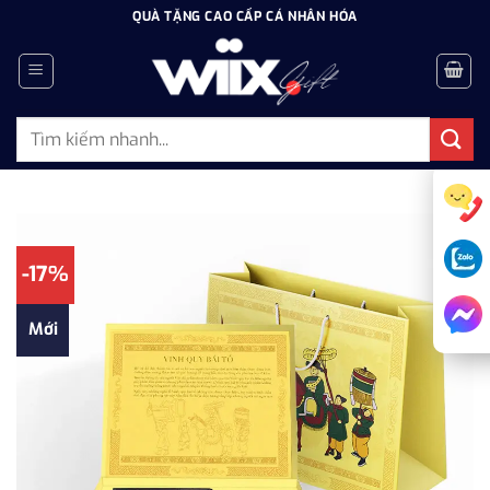
Bỏ
QUÀ TẶNG CAO CẤP CÁ NHÂN HÓA
qua
nội
dung
Tìm
kiếm:
-17%
Mới