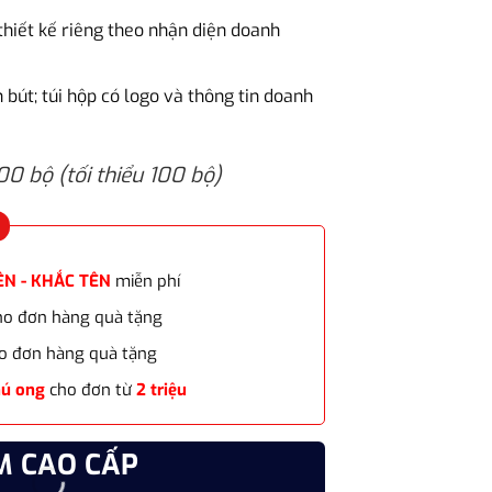
2.500.000₫.
 thiết kế riêng theo nhận diện doanh
n bút; túi hộp có logo và thông tin doanh
100 bộ (tối thiểu 100 bộ)
ÊN - KHẮC TÊN
miễn phí
cho đơn hàng quà tặng
o đơn hàng quà tặng
hú ong
cho đơn từ
2 triệu
M CAO CẤP
CHẤT