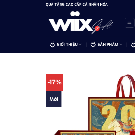
Bỏ
QUÀ TẶNG CAO CẤP CÁ NHÂN HÓA
qua
nội
dung
GIỚI THIỆU
SẢN PHẨM
-17%
Mới