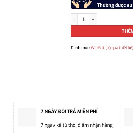
Thường được sử
Bộ quà Tết "BÍNH NGỌ 2026" c
THÊ
Danh mục:
WiixGift (bộ quà thiết kế
7 NGÀY ĐỔI TRẢ MIỄN PHÍ
7 ngày kể từ thời điểm nhận hàng