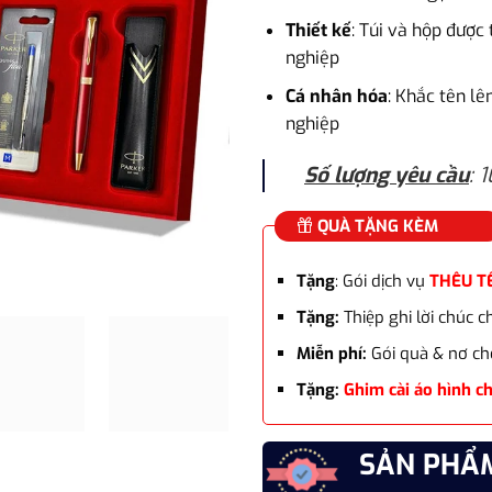
Thiết kế
: Túi và hộp được
nghiệp
Cá nhân hóa
: Khắc tên lê
nghiệp
Số lượng yêu cầu
: 
QUÀ TẶNG KÈM
Tặng
: Gói dịch vụ
THÊU T
Tặng:
Thiệp ghi lời chúc 
Miễn phí:
Gói quà & nơ ch
Tặng:
Ghim cài áo hình c
SẢN PHẨ