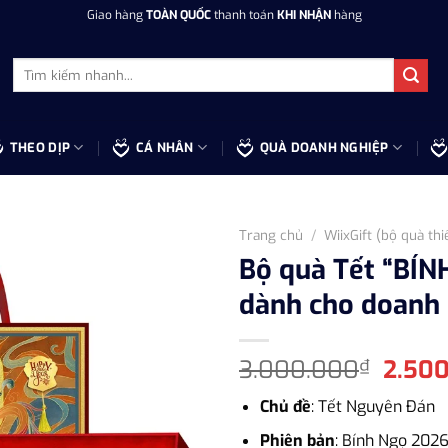
Giao hàng
TOÀN QUỐC
thanh toán
KHI NHẬN
hàng
Tìm
kiếm:
THEO DỊP
CÁ NHÂN
QUÀ DOANH NGHIỆP
Trang chủ
/
WiixGift (bộ quà thi
Bộ quà Tết “BÍN
dành cho doanh
Giá
3.000.000
2.50
₫
gốc
Chủ đề
: Tết Nguyên Đán
là:
3.000
Phiên bản
: Bính Ngọ 202