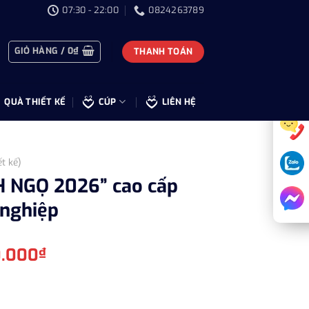
07:30 - 22:00
0824263789
GIỎ HÀNG /
0
₫
THANH TOÁN
QUÀ THIẾT KẾ
CÚP
LIÊN HỆ
ết kế)
H NGỌ 2026” cao cấp
 nghiệp
Giá
0.000
₫
hiện
tại
.000₫.
là:
6