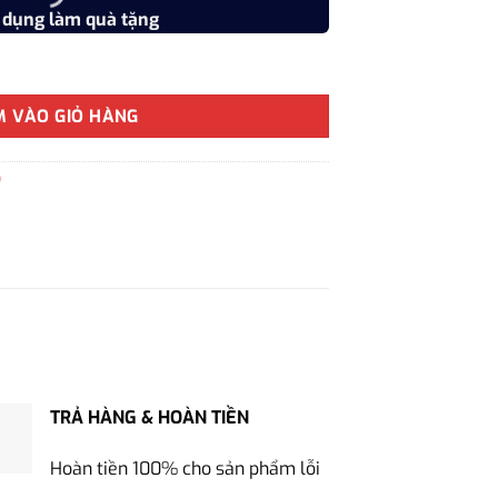
 dụng làm quà tặng
Vật liệu
ao cấp dành cho doanh nghiệp số lượng
M VÀO GIỎ HÀNG
)
TRẢ HÀNG & HOÀN TIỀN
Hoàn tiền 100% cho sản phẩm lỗi