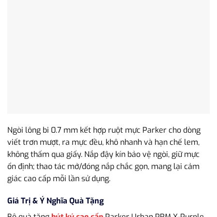
Ngòi lông bi 0.7 mm kết hợp ruột mực Parker cho dòng
viết trơn mượt, ra mực đều, khô nhanh và hạn chế lem,
không thấm qua giấy. Nắp đậy kín bảo vệ ngòi, giữ mực
ổn định; thao tác mở/đóng nắp chắc gọn, mang lại cảm
giác cao cấp mỗi lần sử dụng.
Giá Trị & Ý Nghĩa Quà Tặng
Bộ quà tặng
bút ký cao cấp
Parker Urban PRM X-Purple