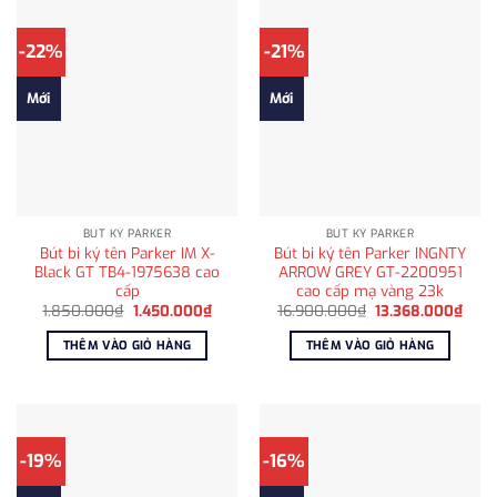
-22%
-21%
Mới
Mới
BÚT KÝ PARKER
BÚT KÝ PARKER
Bút bi ký tên Parker IM X-
Bút bi ký tên Parker INGNTY
Black GT TB4-1975638 cao
ARROW GREY GT-2200951
cấp
cao cấp mạ vàng 23k
Giá
Giá
Giá
Giá
1.850.000
₫
1.450.000
₫
16.900.000
₫
13.368.000
₫
gốc
hiện
gốc
hiện
là:
tại
là:
tại
THÊM VÀO GIỎ HÀNG
THÊM VÀO GIỎ HÀNG
1.850.000₫.
là:
16.900.000₫.
là:
1.450.000₫.
13.3
-19%
-16%