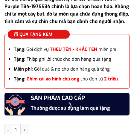
là:
tại
Purple TB4-1975534 chính là lựa chọn hoàn hảo. Không
3.800.000₫.
là:
chỉ là một cây bút, đó là món quà chứa đựng thông điệp,
3.180.000₫.
tình cảm và sự chỉn chu mà bạn dành cho người nhận.
QUÀ TẶNG KÈM
Tặng
: Gói dịch vụ
THÊU TÊN - KHẮC TÊN
miễn phí
Tặng:
Thiệp ghi lời chúc cho đơn hàng quà tặng
Miễn phí:
Gói quà & nơ cho đơn hàng quà tặng
Tặng:
Ghim cài áo hình chú ong
cho đơn từ
2 triệu
SẢN PHẨM CAO CẤP
Thường được sử dụng làm quà tặng
Bộ quà tặng bút ký Parker Urban PRM X-Purple TB4-1975534 ch