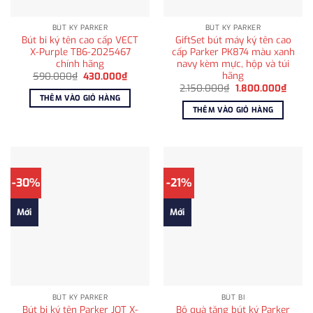
BÚT KÝ PARKER
BÚT KÝ PARKER
Bút bi ký tên cao cấp VECT
GiftSet bút máy ký tên cao
X-Purple TB6-2025467
cấp Parker PK874 màu xanh
chính hãng
navy kèm mực, hộp và túi
hãng
Giá
Giá
590.000
₫
430.000
₫
gốc
hiện
Giá
Giá
2.150.000
₫
1.800.000
₫
là:
tại
gốc
hiện
THÊM VÀO GIỎ HÀNG
590.000₫.
là:
là:
tại
THÊM VÀO GIỎ HÀNG
430.000₫.
2.150.000₫.
là:
1.800
-30%
-21%
Mới
Mới
BÚT KÝ PARKER
BÚT BI
Bút bi ký tên Parker JOT X-
Bộ quà tặng bút ký Parker