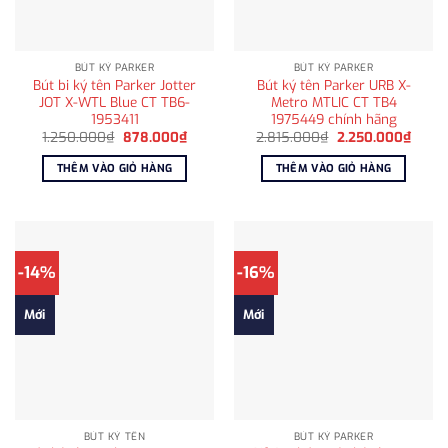
BÚT KÝ PARKER
BÚT KÝ PARKER
Bút bi ký tên Parker Jotter
Bút ký tên Parker URB X-
JOT X-WTL Blue CT TB6-
Metro MTLIC CT TB4
1953411
1975449 chính hãng
Giá
Giá
Giá
Giá
1.250.000
₫
878.000
₫
2.815.000
₫
2.250.000
₫
gốc
hiện
gốc
hiện
là:
tại
là:
tại
THÊM VÀO GIỎ HÀNG
THÊM VÀO GIỎ HÀNG
1.250.000₫.
là:
2.815.000₫.
là:
878.000₫.
2.250
-14%
-16%
Mới
Mới
BÚT KÝ TÊN
BÚT KÝ PARKER