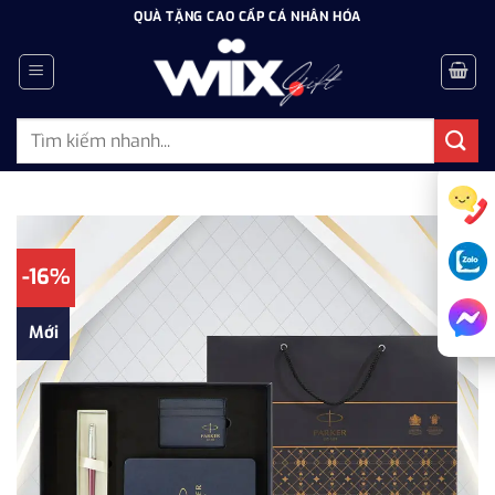
Bỏ
QUÀ TẶNG CAO CẤP CÁ NHÂN HÓA
qua
nội
dung
Tìm
kiếm:
-16%
Mới