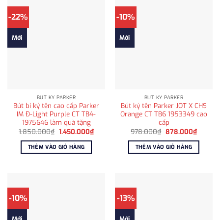
-22%
-10%
Mới
Mới
BÚT KÝ PARKER
BÚT KÝ PARKER
Bút bi ký tên cao cấp Parker
Bút ký tên Parker JOT X CHS
IM Đ-Light Purple CT TB4-
Orange CT TB6 1953349 cao
1975646 làm quà tặng
cấp
Giá
Giá
Giá
Giá
1.850.000
₫
1.450.000
₫
978.000
₫
878.000
₫
gốc
hiện
gốc
hiện
là:
tại
là:
tại
THÊM VÀO GIỎ HÀNG
THÊM VÀO GIỎ HÀNG
1.850.000₫.
là:
978.000₫.
là:
1.450.000₫.
878.00
-10%
-13%
Mới
Mới