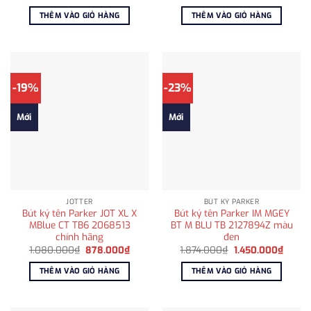
gốc
hiện
gốc
hiện
là:
tại
là:
tại
THÊM VÀO GIỎ HÀNG
THÊM VÀO GIỎ HÀNG
1.250.000₫.
là:
1.865.000₫.
là:
878.000₫.
1.450
-19%
-23%
Mới
Mới
JOTTER
BÚT KÝ PARKER
Bút ký tên Parker JOT XL X
Bút ký tên Parker IM MGEY
MBlue CT TB6 2068513
BT M BLU TB 2127894Z màu
chính hãng
đen
Giá
Giá
Giá
Giá
1.080.000
₫
878.000
₫
1.874.000
₫
1.450.000
₫
gốc
hiện
gốc
hiện
là:
tại
là:
tại
THÊM VÀO GIỎ HÀNG
THÊM VÀO GIỎ HÀNG
1.080.000₫.
là:
1.874.000₫.
là:
878.000₫.
1.450.