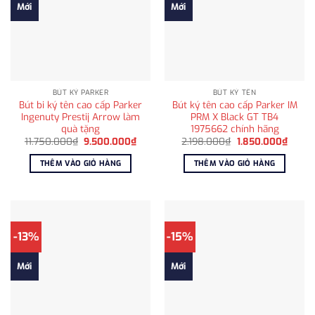
Mới
Mới
BÚT KÝ PARKER
BÚT KÝ TÊN
Bút bi ký tên cao cấp Parker
Bút ký tên cao cấp Parker IM
Ingenuty Prestij Arrow làm
PRM X Black GT TB4
quà tặng
1975662 chính hãng
Giá
Giá
Giá
Giá
11.750.000
₫
9.500.000
₫
2.198.000
₫
1.850.000
₫
gốc
hiện
gốc
hiện
là:
tại
là:
tại
THÊM VÀO GIỎ HÀNG
THÊM VÀO GIỎ HÀNG
11.750.000₫.
là:
2.198.000₫.
là:
9.500.000₫.
1.850
-13%
-15%
Mới
Mới