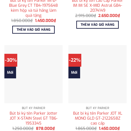
Bút bi ký tên Parker IM Đ-
Bút bi ký tên cao cấp Parker
Blue Grey CT TB4-1975648
IM IM SE X-MID Astral GB4-
kèm hộp và túi hãng làm
2074149
quà tặng
Giá
Giá
2.915.000
₫
2.650.000
₫
gốc
hiện
Giá
Giá
1.850.000
₫
1.450.000
₫
là:
tại
gốc
hiện
THÊM VÀO GIỎ HÀNG
2.915.000₫.
là:
là:
tại
THÊM VÀO GIỎ HÀNG
2.650
1.850.000₫.
là:
1.450.000₫.
-30%
-22%
Mới
Mới
BÚT KÝ PARKER
BÚT KÝ PARKER
Bút bi ký tên Parker Jotter
Bút bi ký tên Parker JOT XL
JOT X-STAIN Steel GT TB6-
MONO GLD GT-2122658Z
1953345
cao cấp
Giá
Giá
Giá
Giá
1.250.000
₫
878.000
₫
1.865.000
₫
1.450.000
₫