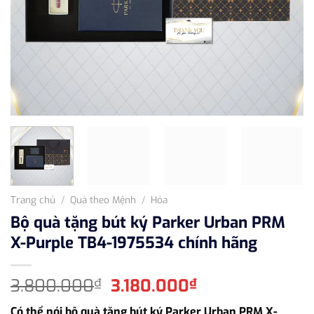
Trang chủ
/
Quà theo Mệnh
/
Hỏa
Bộ quà tặng bút ký Parker Urban PRM
X-Purple TB4-1975534 chính hãng
Giá
Giá
3.800.000
3.180.000
₫
₫
gốc
hiện
Có thể nói bộ quà tặng bút ký Parker Urban PRM X-