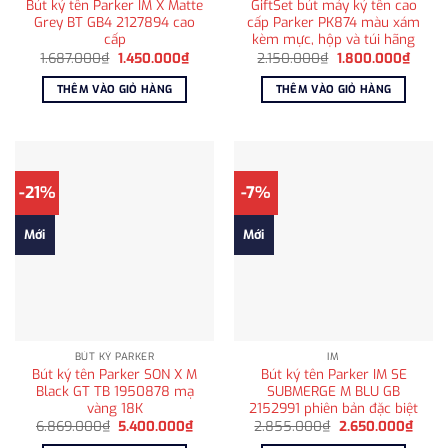
Bút ký tên Parker IM X Matte
GiftSet bút máy ký tên cao
Grey BT GB4 2127894 cao
cấp Parker PK874 màu xám
cấp
kèm mực, hộp và túi hãng
Giá
Giá
Giá
Giá
1.687.000
₫
1.450.000
₫
2.150.000
₫
1.800.000
₫
gốc
hiện
gốc
hiện
là:
tại
là:
tại
THÊM VÀO GIỎ HÀNG
THÊM VÀO GIỎ HÀNG
1.687.000₫.
là:
2.150.000₫.
là:
1.450.000₫.
1.800
-21%
-7%
Mới
Mới
BÚT KÝ PARKER
IM
Bút ký tên Parker SON X M
Bút ký tên Parker IM SE
Black GT TB 1950878 mạ
SUBMERGE M BLU GB
vàng 18K
2152991 phiên bản đặc biệt
Giá
Giá
Giá
Giá
6.869.000
₫
5.400.000
₫
2.855.000
₫
2.650.000
₫
gốc
hiện
gốc
hiện