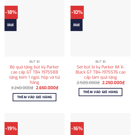
-18%
-10%
Mới
Mới
BÚT BI
BÚT BI
Bộ quà tặng bút ký Parker
Set bút bi ký Parker IM X-
cao cấp GT TB4 1975588
Black GT TB4-1975576 cao
tặng kèm 1 ngòi, hộp và túi
cấp làm quà tặng
hãng
Giá
Giá
2.500.000
₫
2.250.000
₫
gốc
hiện
Giá
Giá
3.240.000
₫
2.650.000
₫
là:
tại
gốc
hiện
THÊM VÀO GIỎ HÀNG
2.500.000₫.
là:
là:
tại
THÊM VÀO GIỎ HÀNG
2.250
3.240.000₫.
là:
2.650.000₫.
-19%
-16%