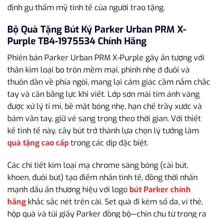
định gu thẩm mỹ tinh tế của người trao tặng.
Bộ Quà Tặng Bút Ký Parker Urban PRM X-
Purple TB4-1975534 Chính Hãng
Phiên bản Parker Urban PRM X-Purple gây ấn tượng với
thân kim loại bo tròn mềm mại, phình nhẹ ở đuôi và
thuôn dần về phía ngòi, mang lại cảm giác cầm nắm chắc
tay và cân bằng lực khi viết. Lớp sơn mài tím ánh vàng
được xử lý tỉ mỉ, bề mặt bóng nhẹ, hạn chế trầy xước và
bám vân tay, giữ vẻ sang trọng theo thời gian. Với thiết
kế tinh tế này, cây bút trở thành lựa chọn lý tưởng làm
quà tặng cao cấp
trong các dịp đặc biệt.
Các chi tiết kim loại mạ chrome sáng bóng (cài bút,
khoen, đuôi bút) tạo điểm nhấn tinh tế, đồng thời nhấn
mạnh dấu ấn thương hiệu với logo
bút Parker chính
hãng
khắc sắc nét trên cài. Set quà đi kèm sổ da, ví thẻ,
hộp quà và túi giấy Parker đồng bộ—chỉn chu từ trong ra