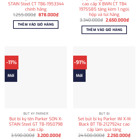
STAIN Steel CT TB6-1953344
cao cấp X BWN CT TB4
chính hãng
1975585 tặng kèm 1 ngòi,
hộp và túi hãng
Giá
Giá
1.255.000
₫
878.000
₫
gốc
hiện
Giá
Giá
3.340.000
₫
2.650.000
₫
là:
tại
gốc
hiện
THÊM VÀO GIỎ HÀNG
1.255.000₫.
là:
là:
tại
THÊM VÀO GIỎ HÀNG
878.000₫.
3.340.000₫.
là:
2.650
-11%
-91%
Mới
Mới
BÚT KÝ PARKER
BÚT BI
Bút bi ký tên Parker SON X-
Set bút bi ký Parker IM X-M
STAIN Steel GT TB-1950798
Black BT TB-2127924z cao
cao cấp
cấp làm quà tặng
Giá
Giá
Giá
Giá
3.590.000
₫
3.200.000
₫
24.500.000
₫
2.250.000
₫
gốc
hiện
gốc
hiện