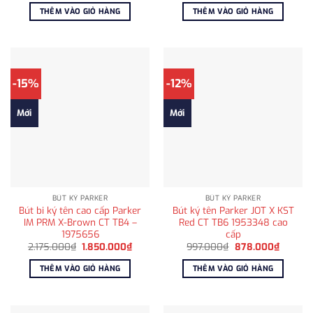
là:
tại
là:
tại
THÊM VÀO GIỎ HÀNG
THÊM VÀO GIỎ HÀNG
3.590.000₫.
là:
24.500.000₫.
là:
3.200.000₫.
2.25
-15%
-12%
Mới
Mới
BÚT KÝ PARKER
BÚT KÝ PARKER
Bút bi ký tên cao cấp Parker
Bút ký tên Parker JOT X KST
IM PRM X-Brown CT TB4 –
Red CT TB6 1953348 cao
1975656
cấp
Giá
Giá
Giá
Giá
2.175.000
₫
1.850.000
₫
997.000
₫
878.000
₫
gốc
hiện
gốc
hiện
là:
tại
là:
tại
THÊM VÀO GIỎ HÀNG
THÊM VÀO GIỎ HÀNG
2.175.000₫.
là:
997.000₫.
là:
1.850.000₫.
878.00