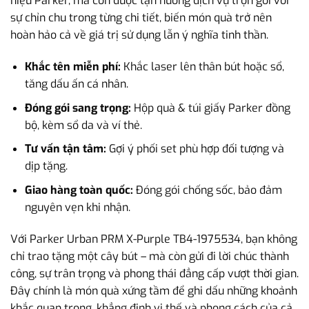
hiệu Parker, mà còn được tận hưởng dịch vụ trọn gói với
sự chỉn chu trong từng chi tiết, biến món quà trở nên
hoàn hảo cả về giá trị sử dụng lẫn ý nghĩa tinh thần.
Khắc tên miễn phí:
Khắc laser lên thân bút hoặc sổ,
tăng dấu ấn cá nhân.
Đóng gói sang trọng:
Hộp quà & túi giấy Parker đồng
bộ, kèm sổ da và ví thẻ.
Tư vấn tận tâm:
Gợi ý phối set phù hợp đối tượng và
dịp tặng.
Giao hàng toàn quốc:
Đóng gói chống sốc, bảo đảm
nguyên vẹn khi nhận.
Với Parker Urban PRM X-Purple TB4-1975534, bạn không
chỉ trao tặng một cây bút – mà còn gửi đi lời chúc thành
công, sự trân trọng và phong thái đẳng cấp vượt thời gian.
Đây chính là món quà xứng tầm để ghi dấu những khoảnh
khắc quan trọng, khẳng định vị thế và phong cách của cả