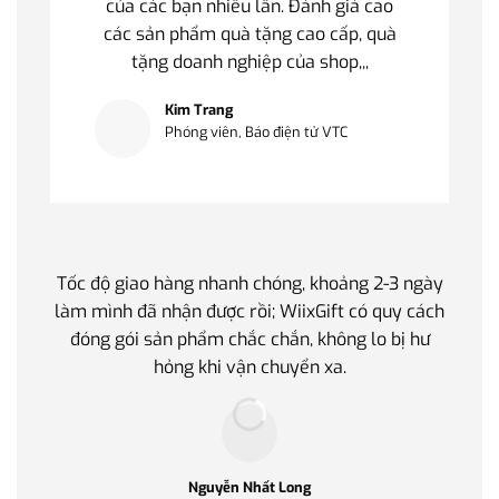
của các bạn nhiều lần. Đánh giá cao
các sản phẩm quà tặng cao cấp, quà
tặng doanh nghiệp của shop,,,
Kim Trang
Phóng viên, Báo điện tử VTC
Tốc độ giao hàng nhanh chóng, khoảng 2-3 ngày
Quà t
làm mình đã nhận được rồi; WiixGift có quy cách
quan 
đóng gói sản phẩm chắc chắn, không lo bị hư
thế 
hỏng khi vận chuyển xa.
làm q
Nguyễn Nhất Long