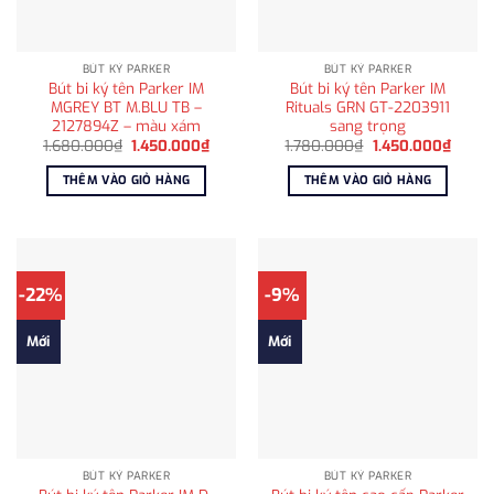
BÚT KÝ PARKER
BÚT KÝ PARKER
Bút bi ký tên Parker IM
Bút bi ký tên Parker IM
MGREY BT M.BLU TB –
Rituals GRN GT-2203911
2127894Z – màu xám
sang trọng
Giá
Giá
Giá
Giá
1.680.000
₫
1.450.000
₫
1.780.000
₫
1.450.000
₫
gốc
hiện
gốc
hiện
là:
tại
là:
tại
THÊM VÀO GIỎ HÀNG
THÊM VÀO GIỎ HÀNG
1.680.000₫.
là:
1.780.000₫.
là:
1.450.000₫.
1.450
-22%
-9%
Mới
Mới
BÚT KÝ PARKER
BÚT KÝ PARKER