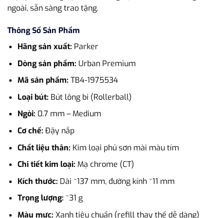
ngoài, sẵn sàng trao tặng.
Thông Số Sản Phẩm
Hãng sản xuất:
Parker
Dòng sản phẩm:
Urban Premium
Mã sản phẩm:
TB4-1975534
Loại bút:
Bút lông bi (Rollerball)
Ngòi:
0.7 mm – Medium
Cơ chế:
Đậy nắp
Chất liệu thân:
Kim loại phủ sơn mài màu tím
Chi tiết kim loại:
Mạ chrome (CT)
Kích thước:
Dài ~137 mm, đường kính ~11 mm
Trọng lượng:
~31 g
Màu mực:
Xanh tiêu chuẩn (refill thay thế dễ dàng)