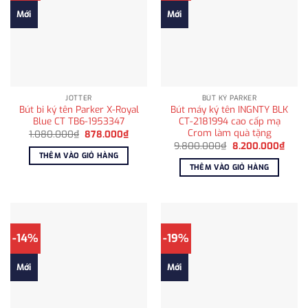
Mới
Mới
JOTTER
BÚT KÝ PARKER
Bút bi ký tên Parker X-Royal
Bút máy ký tên INGNTY BLK
Blue CT TB6-1953347
CT-2181994 cao cấp mạ
Crom làm quà tặng
Giá
Giá
1.080.000
₫
878.000
₫
gốc
hiện
Giá
Giá
9.800.000
₫
8.200.000
₫
là:
tại
gốc
hiện
THÊM VÀO GIỎ HÀNG
1.080.000₫.
là:
là:
tại
THÊM VÀO GIỎ HÀNG
878.000₫.
9.800.000₫.
là:
8.20
-14%
-19%
Mới
Mới