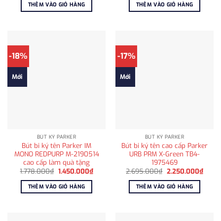
là:
tại
là:
tại
THÊM VÀO GIỎ HÀNG
THÊM VÀO GIỎ HÀNG
6.869.000₫.
là:
2.855.000₫.
là:
5.400.000₫.
2.650
-18%
-17%
Mới
Mới
BÚT KÝ PARKER
BÚT KÝ PARKER
Bút bi ký tên Parker IM
Bút bi ký tên cao cấp Parker
MONO REDPURP M-2190514
URB PRM X-Green TB4-
cao cấp làm quà tặng
1975469
Giá
Giá
Giá
Giá
1.778.000
₫
1.450.000
₫
2.695.000
₫
2.250.000
₫
gốc
hiện
gốc
hiện
là:
tại
là:
tại
THÊM VÀO GIỎ HÀNG
THÊM VÀO GIỎ HÀNG
1.778.000₫.
là:
2.695.000₫.
là:
1.450.000₫.
2.250