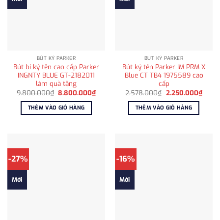
BÚT KÝ PARKER
BÚT KÝ PARKER
Bút bi ký tên cao cấp Parker
Bút ký tên Parker IM PRM X
INGNTY BLUE GT-2182011
Blue CT TB4 1975589 cao
làm quà tặng
cấp
Giá
Giá
Giá
Giá
9.800.000
₫
8.800.000
₫
2.578.000
₫
2.250.000
₫
gốc
hiện
gốc
hiện
là:
tại
là:
tại
THÊM VÀO GIỎ HÀNG
THÊM VÀO GIỎ HÀNG
9.800.000₫.
là:
2.578.000₫.
là:
8.800.000₫.
2.250
-27%
-16%
Mới
Mới