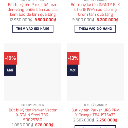
Bút bi ký tên Parker IM màu
Bút máy ký tên INGNTY BLK
đen-vàng phiên bản cao cấp
CT-2181994 cao cấp mạ
kèm bao da làm quà tặng
Crom làm quà tặng
Giá
Giá
Giá
Giá
12.950.000
₫
9.500.000
₫
9.800.000
₫
8.200.000
₫
gốc
hiện
gốc
hiện
là:
tại
là:
tại
THÊM VÀO GIỎ HÀNG
THÊM VÀO GIỎ HÀNG
12.950.000₫.
là:
9.800.000₫.
là:
9.500.000₫.
8.20
-19%
-13%
Mới
Mới
BÚT KÝ PARKER
BÚT KÝ PARKER
Bút bi ký tên Parker Vector
Bút ký tên Parker URB PRM
X-STAIN Steel TB6-
X Orange TB4 1975473
S0029780
Giá
Giá
2.587.000
₫
2.250.000
₫
gốc
hiện
Giá
Giá
1.085.000
₫
878.000
₫
là:
tại