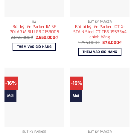
IM
BÚT KÝ PARKER
Bút ký tên Parker IM SE
Bút bi ký tên Parker JOT X-
POLAR M BLU GB 2153005
STAIN Steel CT TB6-1953344
chính hãng
Giá
Giá
2.846.000
₫
2.650.000
₫
gốc
hiện
Giá
Giá
1.255.000
₫
878.000
₫
là:
tại
gốc
hiện
THÊM VÀO GIỎ HÀNG
2.846.000₫.
là:
là:
tại
THÊM VÀO GIỎ HÀNG
2.650.000₫.
1.255.000₫.
là:
878.0
-16%
-16%
Mới
Mới
BÚT KÝ PARKER
BÚT KÝ PARKER