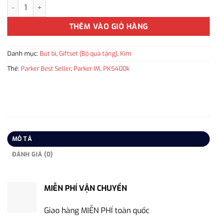
Bộ quà tặng bút ký Parker IM Arrow Grey GT-2200977 kèm bao da
THÊM VÀO GIỎ HÀNG
Danh mục:
Bút bi
,
Giftset (Bộ quà tặng)
,
Kim
Thẻ:
Parker Best Seller
,
Parker IM
,
PK5400k
MÔ TẢ
ĐÁNH GIÁ (0)
MIỄN PHÍ VẬN CHUYỂN
Giao hàng MIỄN PHÍ toàn quốc