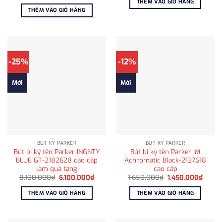
gốc
hiện
THÊM VÀO GIỎ HÀNG
2.587.000₫.
là:
là:
tại
THÊM VÀO GIỎ HÀNG
2.250
1.085.000₫.
là:
878.000₫.
-25%
-12%
Mới
Mới
BÚT KÝ PARKER
BÚT KÝ PARKER
Bút bi ký tên Parker INGNTY
Bút bi ký tên Parker IM
BLUE GT-2182628 cao cấp
Achromatic Black-2127618
làm quà tặng
cao cấp
Giá
Giá
Giá
Giá
8.100.000
₫
6.100.000
₫
1.650.000
₫
1.450.000
₫
gốc
hiện
gốc
hiện
là:
tại
là:
tại
THÊM VÀO GIỎ HÀNG
THÊM VÀO GIỎ HÀNG
8.100.000₫.
là:
1.650.000₫.
là:
6.100.000₫.
1.450