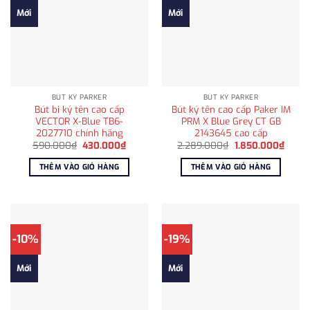
Mới
Mới
BÚT KÝ PARKER
BÚT KÝ PARKER
Bút bi ký tên cao cấp
Bút ký tên cao cấp Paker IM
VECTOR X-Blue TB6-
PRM X Blue Grey CT GB
2027710 chính hãng
2143645 cao cấp
Giá
Giá
Giá
Giá
590.000
₫
430.000
₫
2.289.000
₫
1.850.000
₫
gốc
hiện
gốc
hiện
là:
tại
là:
tại
THÊM VÀO GIỎ HÀNG
THÊM VÀO GIỎ HÀNG
590.000₫.
là:
2.289.000₫.
là:
430.000₫.
1.850
-10%
-19%
Mới
Mới