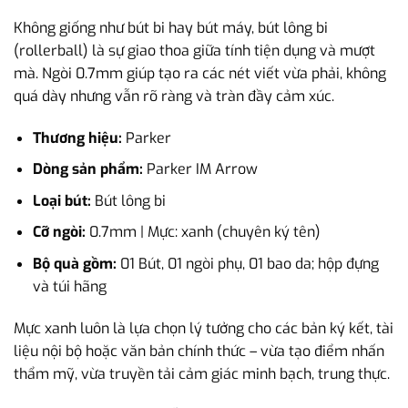
Không giống như bút bi hay bút máy, bút lông bi
(rollerball) là sự giao thoa giữa tính tiện dụng và mượt
mà. Ngòi 0.7mm giúp tạo ra các nét viết vừa phải, không
quá dày nhưng vẫn rõ ràng và tràn đầy cảm xúc.
Thương hiệu:
Parker
Dòng sản phẩm:
Parker IM Arrow
Loại bút:
Bút lông bi
Cỡ ngòi:
0.7mm | Mực: xanh (chuyên ký tên)
Bộ quà gồm:
01 Bút, 01 ngòi phụ, 01 bao da; hộp đựng
và túi hãng
Mực xanh luôn là lựa chọn lý tưởng cho các bản ký kết, tài
liệu nội bộ hoặc văn bản chính thức – vừa tạo điểm nhấn
thẩm mỹ, vừa truyền tải cảm giác minh bạch, trung thực.