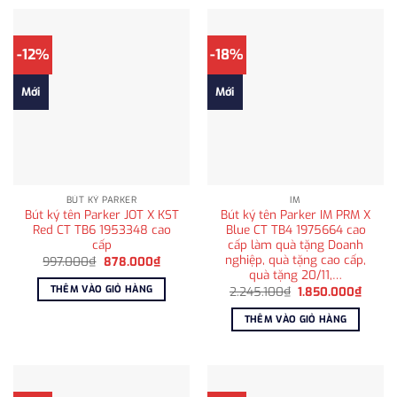
-12%
-18%
Mới
Mới
BÚT KÝ PARKER
IM
Bút ký tên Parker JOT X KST
Bút ký tên Parker IM PRM X
Red CT TB6 1953348 cao
Blue CT TB4 1975664 cao
cấp
cấp làm quà tặng Doanh
nghiệp, quà tặng cao cấp,
Giá
Giá
997.000
₫
878.000
₫
gốc
hiện
quà tặng 20/11,…
là:
tại
THÊM VÀO GIỎ HÀNG
Giá
Giá
2.245.100
₫
1.850.000
₫
997.000₫.
là:
gốc
hiện
878.000₫.
là:
tại
THÊM VÀO GIỎ HÀNG
2.245.100₫.
là:
1.850