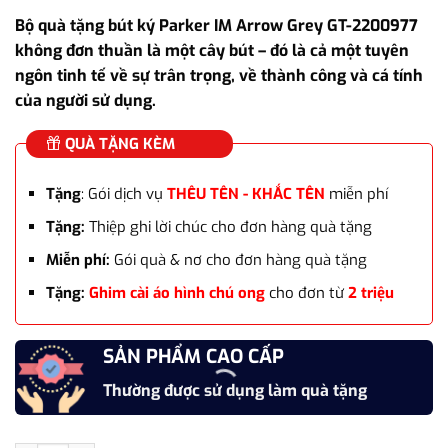
gốc
hiện
Bộ quà tặng bút ký Parker IM Arrow Grey GT-2200977
là:
tại
không đơn thuần là một cây bút – đó là cả một tuyên
6.210.000₫.
là:
ngôn tinh tế về sự trân trọng, về thành công và cá tính
5.400.000₫.
của người sử dụng.
QUÀ TẶNG KÈM
Tặng
: Gói dịch vụ
THÊU TÊN - KHẮC TÊN
miễn phí
Tặng:
Thiệp ghi lời chúc cho đơn hàng quà tặng
Miễn phí:
Gói quà & nơ cho đơn hàng quà tặng
Tặng:
Ghim cài áo hình chú ong
cho đơn từ
2 triệu
SẢN PHẨM CAO CẤP
Thường được sử dụng làm quà tặng