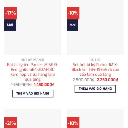
-17%
-10%
Mới
Mới
BÚT KÝ PARKER
BÚT BI
Bút bi ký tên Parker IM SE Đ-
Set bút bi ký Parker IM X-
Red Ignite GB4-2073480
Black GT TB4-1975576 cao
kèm hộp và túi hãng làm
cấp làm quà tặng
quà tặng
Giá
Giá
2.500.000
₫
2.250.000
₫
gốc
hiện
Giá
Giá
1.750.000
₫
1.450.000
₫
là:
tại
gốc
hiện
THÊM VÀO GIỎ HÀNG
2.500.000₫.
là:
là:
tại
THÊM VÀO GIỎ HÀNG
2.250
1.750.000₫.
là:
1.450.000₫.
-21%
-10%