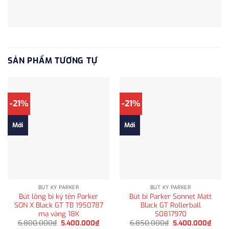
SẢN PHẨM TƯƠNG TỰ
-21%
-21%
Mới
Mới
BÚT KÝ PARKER
BÚT KÝ PARKER
Bút lông bi ký tên Parker
Bút bi Parker Sonnet Matt
SON X Black GT TB 1950787
Black GT Rollerball
mạ vàng 18K
S0817970
Giá
Giá
Giá
Giá
6.800.000
₫
5.400.000
₫
6.850.000
₫
5.400.000
₫