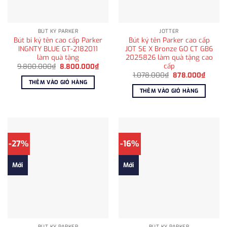
BÚT KÝ PARKER
JOTTER
Bút bi ký tên cao cấp Parker
Bút ký tên Parker cao cấp
INGNTY BLUE GT-2182011
JOT SE X Bronze GO CT GB6
làm quà tặng
2025826 làm quà tặng cao
cấp
Giá
Giá
9.800.000
₫
8.800.000
₫
gốc
hiện
Giá
Giá
1.078.000
₫
878.000
₫
là:
tại
gốc
hiện
THÊM VÀO GIỎ HÀNG
9.800.000₫.
là:
là:
tại
THÊM VÀO GIỎ HÀNG
8.800.000₫.
1.078.000₫.
là:
878.0
-27%
-16%
Mới
Mới
BÚT KÝ PARKER
BÚT KÝ PARKER