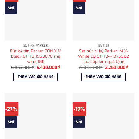
Mới
Mới
BÚT KÝ PARKER
BÚT BI
Bút ký tên Parker SON X M
Set bút bi ký Parker IM X-
Black GT TB 1950878 mạ
White LQ CT TB4-1975582
vàng 18K
cao cấp làm quà tặng
Giá
Giá
Giá
Giá
6.869.000
₫
5.400.000
₫
2.500.000
₫
2.250.000
₫
gốc
hiện
gốc
hiện
là:
tại
là:
tại
THÊM VÀO GIỎ HÀNG
THÊM VÀO GIỎ HÀNG
6.869.000₫.
là:
2.500.000₫.
là:
5.400.000₫.
2.250
-27%
-19%
Mới
Mới