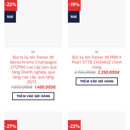
-22%
-19%
Mới
Mới
IM
IM
Bút bi ký tên Parker IM
Bút ký tên Parker IM PRM X
Monochrome Champagne
Pearl GTTB 2143464Z chính
2172956 cao cấp làm quà
hãng
tặng Doanh nghiệp, quà
Giá
Giá
2.765.000
₫
2.250.000
₫
gốc
hiện
tặng cao cấp, quà tặng
là:
tại
20/11,…
THÊM VÀO GIỎ HÀNG
2.765.000₫.
là:
Giá
Giá
1.850.000
₫
1.450.000
₫
2.250
gốc
hiện
là:
tại
THÊM VÀO GIỎ HÀNG
1.850.000₫.
là:
1.450.000₫.
-27%
-22%