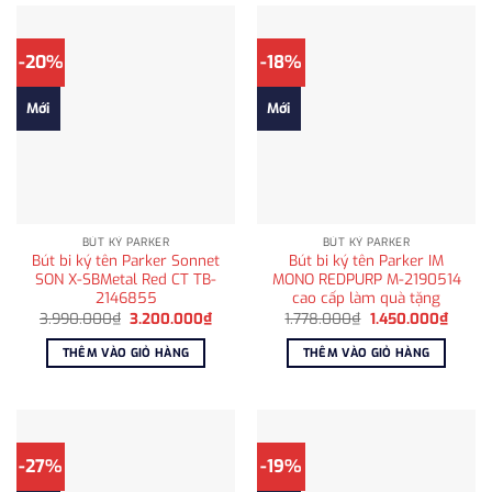
-20%
-18%
Mới
Mới
BÚT KÝ PARKER
BÚT KÝ PARKER
Bút bi ký tên Parker Sonnet
Bút bi ký tên Parker IM
SON X-SBMetal Red CT TB-
MONO REDPURP M-2190514
2146855
cao cấp làm quà tặng
Giá
Giá
Giá
Giá
3.990.000
₫
3.200.000
₫
1.778.000
₫
1.450.000
₫
gốc
hiện
gốc
hiện
là:
tại
là:
tại
THÊM VÀO GIỎ HÀNG
THÊM VÀO GIỎ HÀNG
3.990.000₫.
là:
1.778.000₫.
là:
3.200.000₫.
1.450.
-27%
-19%