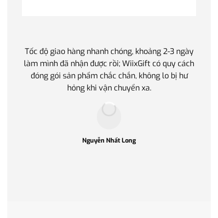
Tốc độ giao hàng nhanh chóng, khoảng 2-3 ngày
Quà t
làm mình đã nhận được rồi; WiixGift có quy cách
quan 
đóng gói sản phẩm chắc chắn, không lo bị hư
thế 
hỏng khi vận chuyển xa.
làm q
Nguyễn Nhất Long