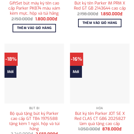
GiftSet bút máy ký tên cao
Bút ký tên Parker IM PRM X
cấp Parker PK874 màu xám
Red GT GB 2143644 cao cấp
kèm mực, hộp và túi hãng
Giá
Giá
2.198.000
₫
1.850.000
₫
gốc
hiện
Giá
Giá
2.150.000
₫
1.800.000
₫
là:
tại
gốc
hiện
THÊM VÀO GIỎ HÀNG
2.198.000₫.
là:
là:
tại
THÊM VÀO GIỎ HÀNG
1.850
2.150.000₫.
là:
1.800.000₫.
-18%
-16%
Mới
Mới
BÚT BI
HỎA
Bộ quà tặng bút ký Parker
Bút ký tên Parker JOT SE X
cao cấp GT TB4 1975588
Red CLAS CT GB6 2025827
tặng kèm 1 ngòi, hộp và túi
làm quà tặng cao cấp
hãng
Giá
Giá
1.050.000
₫
878.000
₫
gốc
hiện
Giá
Giá