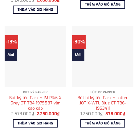
3.240.000
₫
2.650.000
₫
là:
tại
gốc
hiện
THÊM VÀO GIỎ HÀNG
1.050.000₫.
là:
là:
tại
THÊM VÀO GIỎ HÀNG
878.0
3.240.000₫.
là:
2.650.000₫.
-13%
-30%
Mới
Mới
BÚT KÝ PARKER
BÚT KÝ PARKER
Bút ký tên Parker IM PRM X
Bút bi ký tên Parker Jotter
Grey GT TB4 1975587 vân
JOT X-WTL Blue CT TB6-
cao cấp
1953411
Giá
Giá
Giá
Giá
2.578.000
₫
2.250.000
₫
1.250.000
₫
878.000
₫
gốc
hiện
gốc
hiện
là:
tại
là:
tại
THÊM VÀO GIỎ HÀNG
THÊM VÀO GIỎ HÀNG
2.578.000₫.
là:
1.250.000₫.
là:
2.250.000₫.
878.0