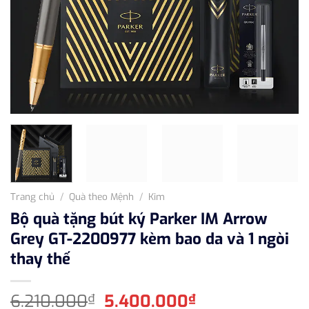
Trang chủ
/
Quà theo Mệnh
/
Kim
Bộ quà tặng bút ký Parker IM Arrow
Grey GT-2200977 kèm bao da và 1 ngòi
thay thế
Giá
Giá
6.210.000
5.400.000
₫
₫