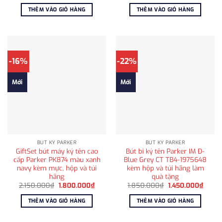
gốc
hiện
gốc
hiện
là:
tại
là:
tại
THÊM VÀO GIỎ HÀNG
THÊM VÀO GIỎ HÀNG
6.800.000₫.
là:
6.850.000₫.
là:
5.400.000₫.
5.400
-16%
-22%
Mới
Mới
BÚT KÝ PARKER
BÚT KÝ PARKER
GiftSet bút máy ký tên cao
Bút bi ký tên Parker IM Đ-
cấp Parker PK874 màu xanh
Blue Grey CT TB4-1975648
navy kèm mực, hộp và túi
kèm hộp và túi hãng làm
hãng
quà tặng
Giá
Giá
Giá
Giá
2.150.000
₫
1.800.000
₫
1.850.000
₫
1.450.000
₫
gốc
hiện
gốc
hiện
là:
tại
là:
tại
THÊM VÀO GIỎ HÀNG
THÊM VÀO GIỎ HÀNG
2.150.000₫.
là:
1.850.000₫.
là:
1.800.000₫.
1.450