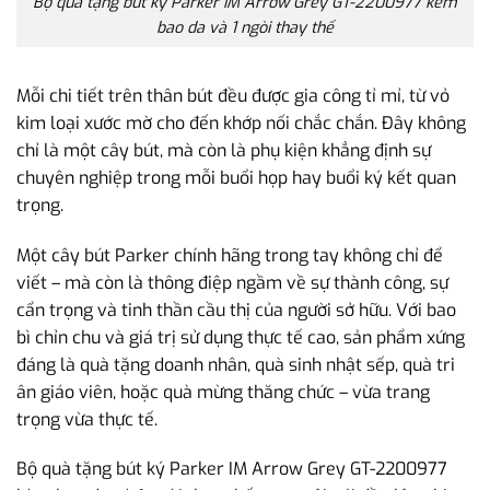
Bộ quà tặng bút ký Parker IM Arrow Grey GT-2200977 kèm
bao da và 1 ngòi thay thế
Mỗi chi tiết trên thân bút đều được gia công tỉ mỉ, từ vỏ
kim loại xước mờ cho đến khớp nối chắc chắn. Đây không
chỉ là một cây bút, mà còn là phụ kiện khẳng định sự
chuyên nghiệp trong mỗi buổi họp hay buổi ký kết quan
trọng.
Một cây bút Parker chính hãng trong tay không chỉ để
viết – mà còn là thông điệp ngầm về sự thành công, sự
cẩn trọng và tinh thần cầu thị của người sở hữu. Với bao
bì chỉn chu và giá trị sử dụng thực tế cao, sản phẩm xứng
đáng là quà tặng doanh nhân, quà sinh nhật sếp, quà tri
ân giáo viên, hoặc quà mừng thăng chức – vừa trang
trọng vừa thực tế.
Bộ quà tặng bút ký Parker IM Arrow Grey GT-2200977