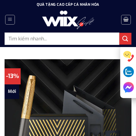
Bỏ
QUÀ TẶNG CAO CẤP CÁ NHÂN HÓA
qua
nội
dung
Tìm
kiếm:
-13%
Mới