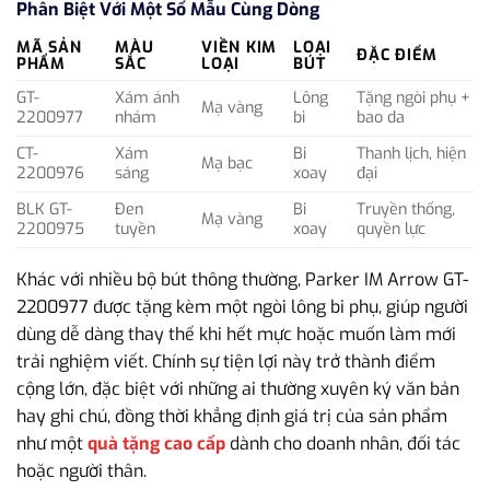
Phân Biệt Với Một Số Mẫu Cùng Dòng
MÃ SẢN
MÀU
VIỀN KIM
LOẠI
ĐẶC ĐIỂM
PHẨM
SẮC
LOẠI
BÚT
GT-
Xám ánh
Lông
Tặng ngòi phụ +
Mạ vàng
2200977
nhám
bi
bao da
CT-
Xám
Bi
Thanh lịch, hiện
Mạ bạc
2200976
sáng
xoay
đại
BLK GT-
Đen
Bi
Truyền thống,
Mạ vàng
2200975
tuyền
xoay
quyền lực
Khác với nhiều bộ bút thông thường, Parker IM Arrow GT-
2200977 được tặng kèm một ngòi lông bi phụ, giúp người
dùng dễ dàng thay thế khi hết mực hoặc muốn làm mới
trải nghiệm viết. Chính sự tiện lợi này trở thành điểm
cộng lớn, đặc biệt với những ai thường xuyên ký văn bản
hay ghi chú, đồng thời khẳng định giá trị của sản phẩm
như một
quà tặng cao cấp
dành cho doanh nhân, đối tác
hoặc người thân.