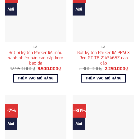
Mới
Mới
IM
IM
Bút bi ký tên Parker IM màu
Bút ký tên Parker IM PRM X
xanh phiên bản cao cấp kèm
Red GT TB 2143465Z cao
bao da
cấp
Giá
Giá
Giá
Giá
12.950.000
₫
9.500.000
₫
2.900.000
₫
2.250.000
₫
gốc
hiện
gốc
hiện
là:
tại
là:
tại
THÊM VÀO GIỎ HÀNG
THÊM VÀO GIỎ HÀNG
12.950.000₫.
là:
2.900.000₫.
là:
9.500.000₫.
2.250
-7%
-30%
Mới
Mới