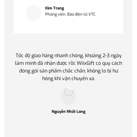
Kim Trang
Phóng viên, Báo điện tử VTC
Tốc độ giao hàng nhanh chóng, khoảng 2-3 ngày
Quà t
làm mình đã nhận được rồi; WiixGift có quy cách
quan 
đóng gói sản phẩm chắc chắn, không lo bị hư
thế 
hỏng khi vận chuyển xa.
làm q
Nguyễn Nhất Long