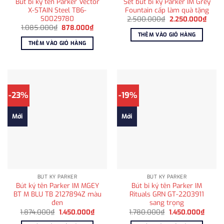
Bút bi ký tên Parker Vector
Set bút bi ký Parker IM Grey
X-STAIN Steel TB6-
Fountain cấp làm quà tặng
S0029780
Giá
Giá
2.500.000
₫
2.250.000
₫
gốc
hiện
Giá
Giá
1.085.000
₫
878.000
₫
là:
tại
gốc
hiện
THÊM VÀO GIỎ HÀNG
2.500.000₫.
là:
là:
tại
THÊM VÀO GIỎ HÀNG
2.250
1.085.000₫.
là:
878.000₫.
-23%
-19%
Mới
Mới
BÚT KÝ PARKER
BÚT KÝ PARKER
Bút ký tên Parker IM MGEY
Bút bi ký tên Parker IM
BT M BLU TB 2127894Z màu
Rituals GRN GT-2203911
đen
sang trọng
Giá
Giá
Giá
Giá
1.874.000
₫
1.450.000
₫
1.780.000
₫
1.450.000
₫
gốc
hiện
gốc
hiện