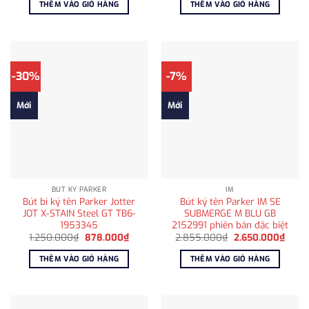
là:
tại
là:
tại
THÊM VÀO GIỎ HÀNG
THÊM VÀO GIỎ HÀNG
1.874.000₫.
là:
1.780.000₫.
là:
1.450.000₫.
1.450
-30%
-7%
Mới
Mới
BÚT KÝ PARKER
IM
Bút bi ký tên Parker Jotter
Bút ký tên Parker IM SE
JOT X-STAIN Steel GT TB6-
SUBMERGE M BLU GB
1953345
2152991 phiên bản đặc biệt
Giá
Giá
Giá
Giá
1.250.000
₫
878.000
₫
2.855.000
₫
2.650.000
₫
gốc
hiện
gốc
hiện
là:
tại
là:
tại
THÊM VÀO GIỎ HÀNG
THÊM VÀO GIỎ HÀNG
1.250.000₫.
là:
2.855.000₫.
là:
878.000₫.
2.650