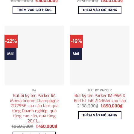
Giá
Giá
Giá
Giá
6.490.000
₫
5.400.000
₫
2.150.000
₫
1.800.000
₫
gốc
hiện
gốc
hiện
là:
tại
là:
tại
THÊM VÀO GIỎ HÀNG
THÊM VÀO GIỎ HÀNG
6.490.000₫.
là:
2.150.000₫.
là:
5.400.000₫.
1.800
-22%
-16%
Mới
Mới
IM
BÚT KÝ PARKER
Bút bi ký tên Parker IM
Bút ký tên Parker IM PRM X
Monochrome Champagne
Red GT GB 2143644 cao cấp
2172956 cao cấp làm quà
Giá
Giá
2.198.000
₫
1.850.000
₫
gốc
hiện
tặng Doanh nghiệp, quà
là:
tại
tặng cao cấp, quà tặng
THÊM VÀO GIỎ HÀNG
2.198.000₫.
là:
20/11,…
1.850
Giá
Giá
1.850.000
₫
1.450.000
₫
gốc
hiện
là:
tại