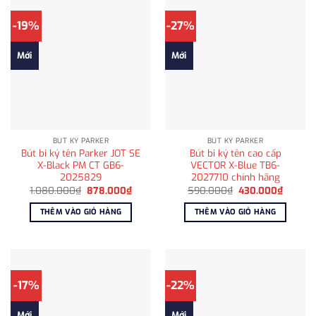
-19%
-27%
Mới
Mới
BÚT KÝ PARKER
BÚT KÝ PARKER
Bút bi ký tên Parker JOT SE
Bút bi ký tên cao cấp
X-Black PM CT GB6-
VECTOR X-Blue TB6-
2025829
2027710 chính hãng
Giá
Giá
Giá
Giá
1.080.000
₫
878.000
₫
590.000
₫
430.000
₫
gốc
hiện
gốc
hiện
là:
tại
là:
tại
THÊM VÀO GIỎ HÀNG
THÊM VÀO GIỎ HÀNG
1.080.000₫.
là:
590.000₫.
là:
878.000₫.
430.00
-17%
-22%
Mới
Mới