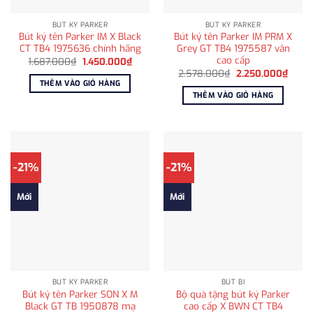
BÚT KÝ PARKER
BÚT KÝ PARKER
Bút ký tên Parker IM X Black
Bút ký tên Parker IM PRM X
CT TB4 1975636 chính hãng
Grey GT TB4 1975587 vân
cao cấp
Giá
Giá
1.687.000
₫
1.450.000
₫
gốc
hiện
Giá
Giá
2.578.000
₫
2.250.000
₫
là:
tại
gốc
hiện
THÊM VÀO GIỎ HÀNG
1.687.000₫.
là:
là:
tại
THÊM VÀO GIỎ HÀNG
1.450.000₫.
2.578.000₫.
là:
2.250
-21%
-21%
Mới
Mới
BÚT KÝ PARKER
BÚT BI
Bút ký tên Parker SON X M
Bộ quà tặng bút ký Parker
Black GT TB 1950878 mạ
cao cấp X BWN CT TB4