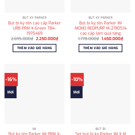
BÚT KÝ PARKER
BÚT KÝ PARKER
Bút bi ký tên cao cấp Parker
Bút bi ký tên Parker IM
URB PRM X-Green TB4-
MONO REDPURP M-2190514
1975469
cao cấp làm quà tặng
Giá
Giá
Giá
Giá
2.695.000
₫
2.250.000
₫
1.778.000
₫
1.450.000
₫
gốc
hiện
gốc
hiện
là:
tại
là:
tại
THÊM VÀO GIỎ HÀNG
THÊM VÀO GIỎ HÀNG
2.695.000₫.
là:
1.778.000₫.
là:
2.250.000₫.
1.450.
-16%
-10%
Mới
Mới
IM
BÚT BI
Bút ký tên Parker IM PRM X-
Set bút bi ký Parker IM X M