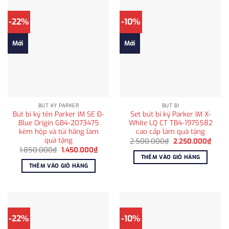
-22%
-10%
Mới
Mới
BÚT KÝ PARKER
BÚT BI
Bút bi ký tên Parker IM SE Đ-
Set bút bi ký Parker IM X-
Blue Origin GB4-2073475
White LQ CT TB4-1975582
kèm hộp và túi hãng làm
cao cấp làm quà tặng
quà tặng
Giá
Giá
2.500.000
₫
2.250.000
₫
gốc
hiện
Giá
Giá
1.850.000
₫
1.450.000
₫
là:
tại
gốc
hiện
THÊM VÀO GIỎ HÀNG
2.500.000₫.
là:
là:
tại
THÊM VÀO GIỎ HÀNG
2.250
1.850.000₫.
là:
1.450.000₫.
-22%
-10%