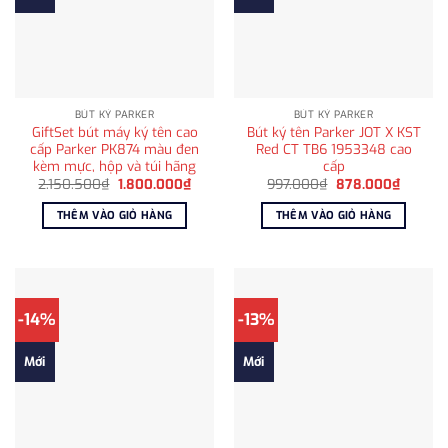
BÚT KÝ PARKER
BÚT KÝ PARKER
GiftSet bút máy ký tên cao
Bút ký tên Parker JOT X KST
cấp Parker PK874 màu đen
Red CT TB6 1953348 cao
kèm mực, hộp và túi hãng
cấp
Giá
Giá
Giá
Giá
2.150.500
₫
1.800.000
₫
997.000
₫
878.000
₫
gốc
hiện
gốc
hiện
là:
tại
là:
tại
THÊM VÀO GIỎ HÀNG
THÊM VÀO GIỎ HÀNG
2.150.500₫.
là:
997.000₫.
là:
1.800.000₫.
878.00
-14%
-13%
Mới
Mới