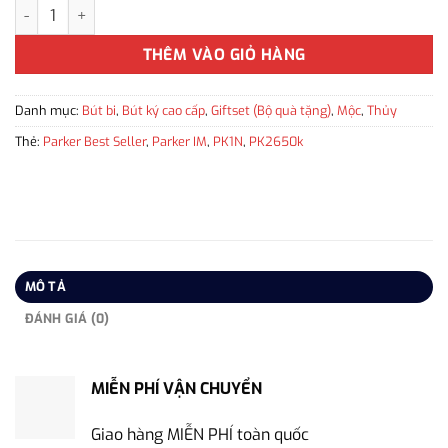
Bộ quà tặng bút ký Parker cao cấp X-BGrey CTTB-2143466Z tặng 
THÊM VÀO GIỎ HÀNG
Danh mục:
Bút bi
,
Bút ký cao cấp
,
Giftset (Bộ quà tặng)
,
Mộc
,
Thủy
Thẻ:
Parker Best Seller
,
Parker IM
,
PK1N
,
PK2650k
MÔ TẢ
ĐÁNH GIÁ (0)
MIỄN PHÍ VẬN CHUYỂN
Giao hàng MIỄN PHÍ toàn quốc