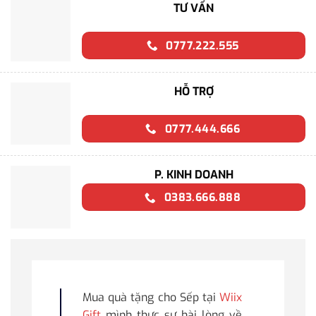
TƯ VẤN
0777.222.555
HỖ TRỢ
0777.444.666
P. KINH DOANH
0383.666.888
Mua quà tặng cho Sếp tại
Wiix
Gift
mình thực sự hài lòng về