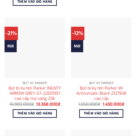
THÊM VÀO GIỎ HÀNG
1.850.000₫.
là:
1.450.000₫.
-21%
-12%
Mới
Mới
BÚT KÝ PARKER
BÚT KÝ PARKER
Bút bi ký tên Parker INGNTY
Bút bi ký tên Parker IM
ARROW GREY GT-2200951
Achromatic Black-2127618
cao cấp mạ vàng 23k
cao cấp
Giá
Giá
Giá
Giá
16.900.000
₫
13.368.000
₫
1.650.000
₫
1.450.000
₫
gốc
hiện
gốc
hiện
là:
tại
là:
tại
THÊM VÀO GIỎ HÀNG
THÊM VÀO GIỎ HÀNG
16.900.000₫.
là:
1.650.000₫.
là:
13.368.000₫.
1.450