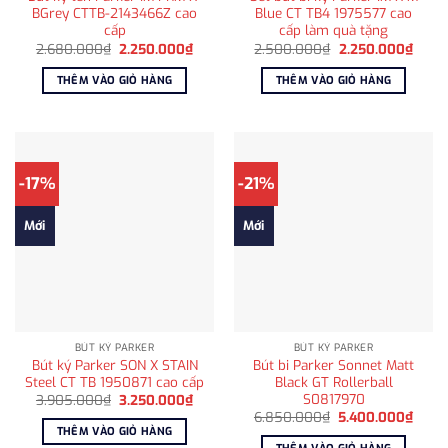
BGrey CTTB-2143466Z cao
Blue CT TB4 1975577 cao
cấp
cấp làm quà tặng
Giá
Giá
Giá
Giá
2.680.000
₫
2.250.000
₫
2.500.000
₫
2.250.000
₫
gốc
hiện
gốc
hiện
là:
tại
là:
tại
THÊM VÀO GIỎ HÀNG
THÊM VÀO GIỎ HÀNG
2.680.000₫.
là:
2.500.000₫.
là:
2.250.000₫.
2.250
-17%
-21%
Mới
Mới
BÚT KÝ PARKER
BÚT KÝ PARKER
Bút ký Parker SON X STAIN
Bút bi Parker Sonnet Matt
Steel CT TB 1950871 cao cấp
Black GT Rollerball
S0817970
Giá
Giá
3.905.000
₫
3.250.000
₫
gốc
hiện
Giá
Giá
6.850.000
₫
5.400.000
₫
là:
tại
gốc
hiện
THÊM VÀO GIỎ HÀNG
3.905.000₫.
là:
là:
tại