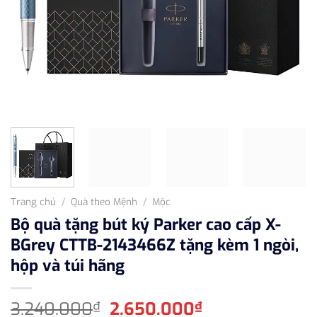
Trang chủ
/
Quà theo Mệnh
/
Mộc
Bộ quà tặng bút ký Parker cao cấp X-
BGrey CTTB-2143466Z tặng kèm 1 ngòi,
hộp và túi hãng
Giá
Giá
3.240.000
2.650.000
₫
₫