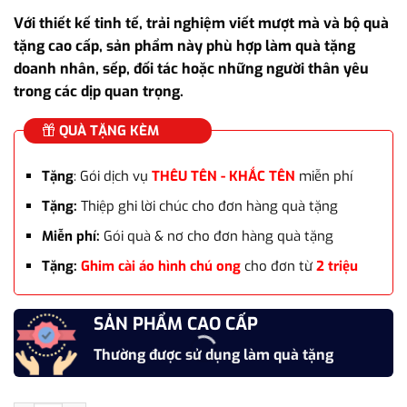
gốc
hiện
Với thiết kế tinh tế, trải nghiệm viết mượt mà và bộ quà
là:
tại
tặng cao cấp, sản phẩm này phù hợp làm quà tặng
3.240.000₫.
là:
doanh nhân, sếp, đối tác hoặc những người thân yêu
2.650.000₫.
trong các dịp quan trọng.
QUÀ TẶNG KÈM
Tặng
: Gói dịch vụ
THÊU TÊN - KHẮC TÊN
miễn phí
Tặng:
Thiệp ghi lời chúc cho đơn hàng quà tặng
Miễn phí:
Gói quà & nơ cho đơn hàng quà tặng
Tặng:
Ghim cài áo hình chú ong
cho đơn từ
2 triệu
SẢN PHẨM CAO CẤP
Thường được sử dụng làm quà tặng