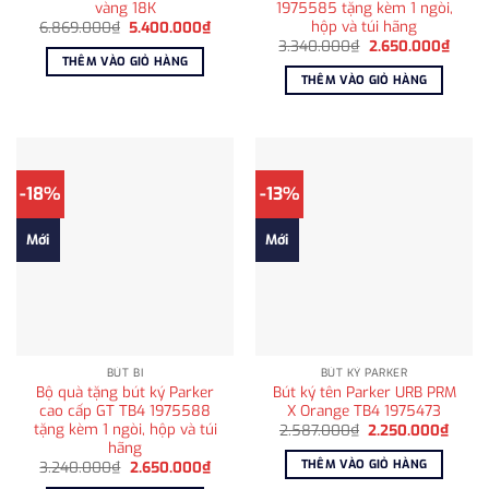
vàng 18K
1975585 tặng kèm 1 ngòi,
hộp và túi hãng
Giá
Giá
6.869.000
₫
5.400.000
₫
gốc
hiện
Giá
Giá
3.340.000
₫
2.650.000
₫
là:
tại
gốc
hiện
THÊM VÀO GIỎ HÀNG
6.869.000₫.
là:
là:
tại
THÊM VÀO GIỎ HÀNG
5.400.000₫.
3.340.000₫.
là:
2.650
-18%
-13%
Mới
Mới
BÚT BI
BÚT KÝ PARKER
Bộ quà tặng bút ký Parker
Bút ký tên Parker URB PRM
cao cấp GT TB4 1975588
X Orange TB4 1975473
tặng kèm 1 ngòi, hộp và túi
Giá
Giá
2.587.000
₫
2.250.000
₫
gốc
hiện
hãng
là:
tại
THÊM VÀO GIỎ HÀNG
Giá
Giá
3.240.000
₫
2.650.000
₫
2.587.000₫.
là:
gốc
hiện
2.250