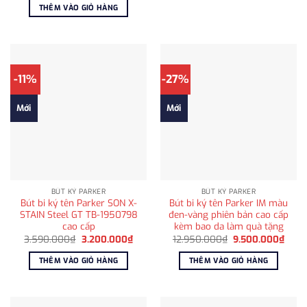
là:
tại
THÊM VÀO GIỎ HÀNG
3.240.000₫.
là:
2.650.000₫.
-11%
-27%
Mới
Mới
BÚT KÝ PARKER
BÚT KÝ PARKER
Bút bi ký tên Parker SON X-
Bút bi ký tên Parker IM màu
STAIN Steel GT TB-1950798
đen-vàng phiên bản cao cấp
cao cấp
kèm bao da làm quà tặng
Giá
Giá
Giá
Giá
3.590.000
₫
3.200.000
₫
12.950.000
₫
9.500.000
₫
gốc
hiện
gốc
hiện
là:
tại
là:
tại
THÊM VÀO GIỎ HÀNG
THÊM VÀO GIỎ HÀNG
3.590.000₫.
là:
12.950.000₫.
là:
3.200.000₫.
9.50