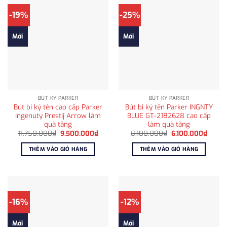
-19%
-25%
Mới
Mới
BÚT KÝ PARKER
BÚT KÝ PARKER
Bút bi ký tên cao cấp Parker
Bút bi ký tên Parker INGNTY
Ingenuty Prestij Arrow làm
BLUE GT-2182628 cao cấp
quà tặng
làm quà tặng
Giá
Giá
Giá
Giá
11.750.000
₫
9.500.000
₫
8.100.000
₫
6.100.000
₫
gốc
hiện
gốc
hiện
là:
tại
là:
tại
THÊM VÀO GIỎ HÀNG
THÊM VÀO GIỎ HÀNG
11.750.000₫.
là:
8.100.000₫.
là:
9.500.000₫.
6.100
-16%
-12%
Mới
Mới