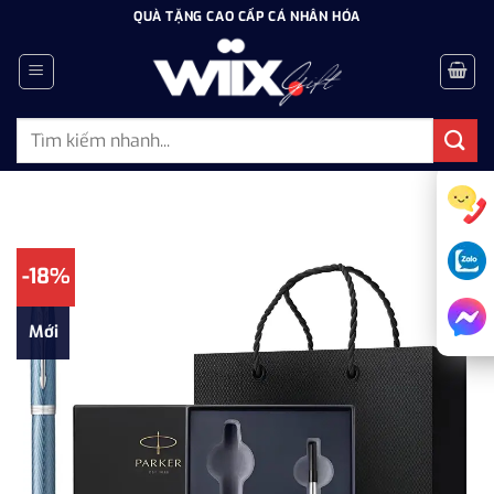
Bỏ
QUÀ TẶNG CAO CẤP CÁ NHÂN HÓA
qua
nội
dung
Tìm
kiếm:
-18%
Mới