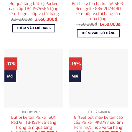
Bộ quà tặng bút ký Parker
Bút bi ký tên Parker IM SE Đ-
cao cấp TB4 1975584 tặng
Red Ignite GB4-2073480
kèm 1 ngòi, hộp và túi hãng
kèm hộp và túi hãng làm
quà tặng
Giá
Giá
3.340.000
₫
2.650.000
₫
gốc
hiện
Giá
Giá
1.750.000
₫
1.450.000
₫
là:
tại
gốc
hiện
THÊM VÀO GIỎ HÀNG
3.340.000₫.
là:
là:
tại
THÊM VÀO GIỎ HÀNG
2.650.000₫.
1.750.000₫.
là:
1.450
-17%
-16%
Mới
Mới
BÚT KÝ PARKER
BÚT KÝ PARKER
Bút bi ký tên Parker SON
GiftSet bút máy ký tên cao
Red GT TB-1931475 sang
cấp Parker PK874 màu tím
trọng làm quà tặng
kèm mực, hộp và túi hãng