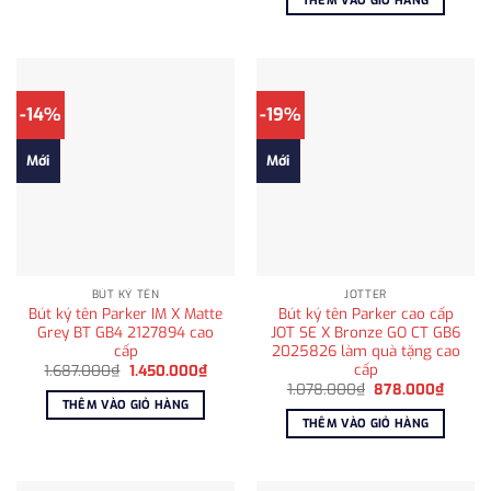
THÊM VÀO GIỎ HÀNG
3.250.000₫.
6.850.000₫.
là:
5.400
-14%
-19%
Mới
Mới
BÚT KÝ TÊN
JOTTER
Bút ký tên Parker IM X Matte
Bút ký tên Parker cao cấp
Grey BT GB4 2127894 cao
JOT SE X Bronze GO CT GB6
cấp
2025826 làm quà tặng cao
cấp
Giá
Giá
1.687.000
₫
1.450.000
₫
gốc
hiện
Giá
Giá
1.078.000
₫
878.000
₫
là:
tại
gốc
hiện
THÊM VÀO GIỎ HÀNG
1.687.000₫.
là:
là:
tại
THÊM VÀO GIỎ HÀNG
1.450.000₫.
1.078.000₫.
là:
878.0