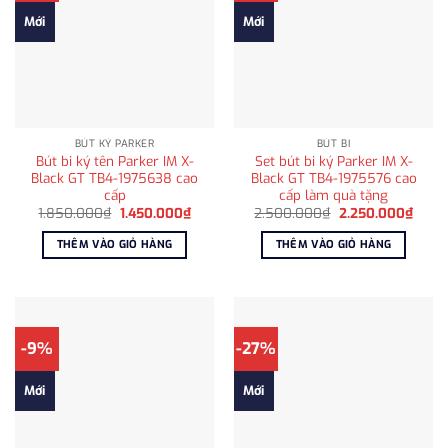
Mới
Mới
BÚT KÝ PARKER
BÚT BI
Bút bi ký tên Parker IM X-
Set bút bi ký Parker IM X-
Black GT TB4-1975638 cao
Black GT TB4-1975576 cao
cấp
cấp làm quà tặng
Giá
Giá
Giá
Giá
1.850.000
₫
1.450.000
₫
2.500.000
₫
2.250.000
₫
gốc
hiện
gốc
hiện
là:
tại
là:
tại
THÊM VÀO GIỎ HÀNG
THÊM VÀO GIỎ HÀNG
1.850.000₫.
là:
2.500.000₫.
là:
1.450.000₫.
2.250
-9%
-27%
Mới
Mới