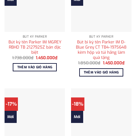
BÚT KÝ PARKER
BÚT KÝ PARKER
Bút ký tên Parker IM MGREY
Bút bi ký tên Parker IM Đ-
RBHD TB 2127925Z bản đặc
Blue Grey CT TB4-1975648
biệt
kèm hộp và túi hãng làm
quà tặng
Giá
Giá
1.738.000
₫
1.450.000
₫
gốc
hiện
Giá
Giá
1.850.000
₫
1.450.000
₫
là:
tại
gốc
hiện
THÊM VÀO GIỎ HÀNG
1.738.000₫.
là:
là:
tại
THÊM VÀO GIỎ HÀNG
1.450.000₫.
1.850.000₫.
là:
1.450
-17%
-18%
Mới
Mới