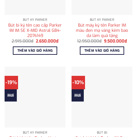
BÚT KÝ PARKER
BÚT KÝ PARKER
Bút bi ký tên cao cấp Parker
Bút máy ký tên Parker IM
IM IM SE X-MID Astral GB4-
màu đen mạ vàng kèm bao
2074149
da làm quà tặng
Giá
Giá
Giá
Giá
2.915.000
₫
2.650.000
₫
12.950.000
₫
9.500.000
₫
gốc
hiện
gốc
hiện
là:
tại
là:
tại
THÊM VÀO GIỎ HÀNG
THÊM VÀO GIỎ HÀNG
2.915.000₫.
là:
12.950.000₫.
là:
2.650.000₫.
9.50
-19%
-10%
Mới
Mới
BÚT KÝ PARKER
BÚT BI