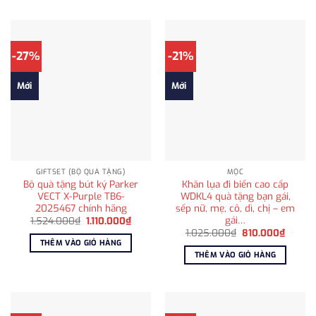
-27%
-21%
Mới
Mới
GIFTSET (BỘ QUÀ TẶNG)
MỘC
Bộ quà tặng bút ký Parker
Khăn lụa đi biển cao cấp
VECT X-Purple TB6-
WDKL4 quà tặng bạn gái,
2025467 chính hãng
sếp nữ, mẹ, cô, dì, chị – em
gái…
Giá
Giá
1.524.000
₫
1.110.000
₫
gốc
hiện
Giá
Giá
1.025.000
₫
810.000
₫
là:
tại
gốc
hiện
THÊM VÀO GIỎ HÀNG
1.524.000₫.
là:
là:
tại
THÊM VÀO GIỎ HÀNG
1.110.000₫.
1.025.000₫.
là:
810.00