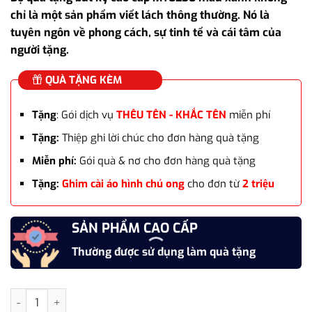
là:
tại
chỉ là một sản phẩm viết lách thông thường. Nó là
3.525.000₫.
là:
tuyên ngôn về phong cách, sự tinh tế và cái tâm của
2.800.000₫.
người tặng.
QUÀ TẶNG KÈM
Tặng
: Gói dịch vụ
THÊU TÊN - KHẮC TÊN
miễn phí
Tặng:
Thiệp ghi lời chúc cho đơn hàng quà tặng
Miễn phí:
Gói quà & nơ cho đơn hàng quà tặng
Tặng:
Ghim cài áo hình chú ong
cho đơn từ
2 triệu
SẢN PHẨM CAO CẤP
Thường được sử dụng làm quà tặng
Bộ quà tặng bút ký cao cấp MT0250 màu xanh số lượng