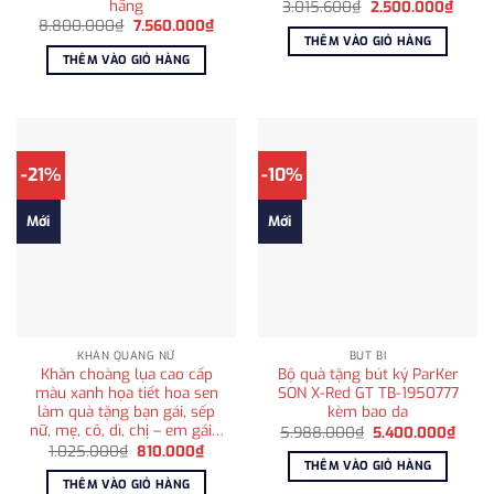
hãng
Giá
Giá
3.015.600
₫
2.500.000
₫
gốc
hiện
Giá
Giá
8.800.000
₫
7.560.000
₫
là:
tại
gốc
hiện
THÊM VÀO GIỎ HÀNG
3.015.600₫.
là:
là:
tại
THÊM VÀO GIỎ HÀNG
2.500
8.800.000₫.
là:
7.560.000₫.
-21%
-10%
Mới
Mới
KHĂN QUÀNG NỮ
BÚT BI
Khăn choàng lụa cao cấp
Bộ quà tặng bút ký ParKer
màu xanh họa tiết hoa sen
SON X-Red GT TB-1950777
làm quà tặng bạn gái, sếp
kèm bao da
nữ, mẹ, cô, dì, chị – em gái…
Giá
Giá
5.988.000
₫
5.400.000
₫
gốc
hiện
Giá
Giá
1.025.000
₫
810.000
₫
là:
tại
gốc
hiện
THÊM VÀO GIỎ HÀNG
5.988.000₫.
là:
là:
tại
THÊM VÀO GIỎ HÀNG
5.400
1.025.000₫.
là: