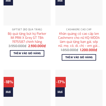
Mới
Mới
GIFTSET (BỘ QUÀ TẶNG)
CASHMERE CAO CẤP
Bộ quà tặng bút ký Parker
Khăn quàng cổ cao cấp len
IM PRM X Grey GT TB4
Cashmere cho nữ KQ-WD04
1975587 chính hãng
làm quà tặng bạn gái, sếp
nữ, mẹ, cô, dì, chị – em gái…
Giá
Giá
3.950.000
₫
2.930.000
₫
gốc
hiện
Giá
Giá
1.850.000
₫
1.200.000
₫
là:
tại
gốc
hiện
THÊM VÀO GIỎ HÀNG
3.950.000₫.
là:
là:
tại
THÊM VÀO GIỎ HÀNG
2.930.000₫.
1.850.000₫.
là:
1.200
-18%
-17%
Mới
Mới