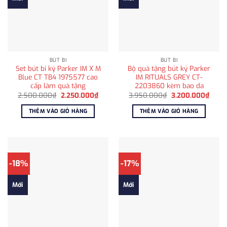
BÚT BI
BÚT BI
Set bút bi ký Parker IM X M
Bộ quà tặng bút ký Parker
Blue CT TB4 1975577 cao
IM RITUALS GREY CT-
cấp làm quà tặng
2203860 kèm bao da
Giá
Giá
Giá
Giá
2.500.000
₫
2.250.000
₫
3.950.000
₫
3.200.000
₫
gốc
hiện
gốc
hiện
là:
tại
là:
tại
THÊM VÀO GIỎ HÀNG
THÊM VÀO GIỎ HÀNG
2.500.000₫.
là:
3.950.000₫.
là:
2.250.000₫.
3.200
-18%
-17%
Mới
Mới