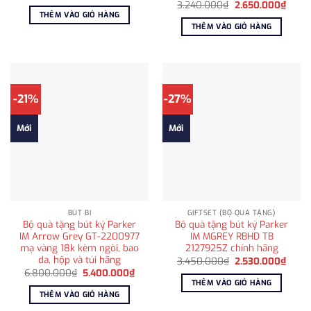
gốc
hiện
Giá
Giá
3.240.000
₫
2.650.000
₫
là:
tại
gốc
hiện
THÊM VÀO GIỎ HÀNG
5.898.000₫.
là:
là:
tại
THÊM VÀO GIỎ HÀNG
5.400.000₫.
3.240.000₫.
là:
2.650
-21%
-27%
Mới
Mới
BÚT BI
GIFTSET (BỘ QUÀ TẶNG)
Bộ quà tặng bút ký Parker
Bộ quà tặng bút ký Parker
IM Arrow Grey GT-2200977
IM MGREY RBHD TB
mạ vàng 18k kèm ngòi, bao
2127925Z chính hãng
da, hộp và túi hãng
Giá
Giá
3.450.000
₫
2.530.000
₫
gốc
hiện
Giá
Giá
6.800.000
₫
5.400.000
₫
là:
tại
gốc
hiện
THÊM VÀO GIỎ HÀNG
3.450.000₫.
là:
là:
tại
THÊM VÀO GIỎ HÀNG
2.530
6.800.000₫.
là:
5.400.000₫.