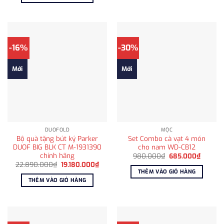
810.000₫.
-16%
-30%
Mới
Mới
DUOFOLD
MỘC
Bộ quà tặng bút ký Parker
Set Combo cà vạt 4 món
DUOF BIG BLK CT M-1931390
cho nam WD-CB12
chính hãng
Giá
Giá
980.000
₫
685.000
₫
gốc
hiện
Giá
Giá
22.890.000
₫
19.180.000
₫
là:
tại
gốc
hiện
THÊM VÀO GIỎ HÀNG
980.000₫.
là:
là:
tại
THÊM VÀO GIỎ HÀNG
685.00
22.890.000₫.
là:
19.180.000₫.