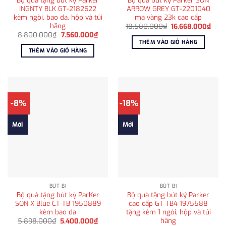
INGNTY BLK GT-2182622
ARROW GREY GT-2201040
kèm ngòi, bao da, hộp và túi
mạ vàng 23k cao cấp
hãng
Giá
Giá
18.580.000
₫
16.668.000
₫
gốc
hiện
Giá
Giá
8.800.000
₫
7.560.000
₫
là:
tại
gốc
hiện
THÊM VÀO GIỎ HÀNG
18.580.000₫.
là:
là:
tại
THÊM VÀO GIỎ HÀNG
16.6
8.800.000₫.
là:
7.560.000₫.
-8%
-18%
Mới
Mới
BÚT BI
BÚT BI
Bộ quà tặng bút ký ParKer
Bộ quà tặng bút ký Parker
SON X Blue CT TB 1950889
cao cấp GT TB4 1975588
kèm bao da
tặng kèm 1 ngòi, hộp và túi
hãng
Giá
Giá
5.898.000
₫
5.400.000
₫