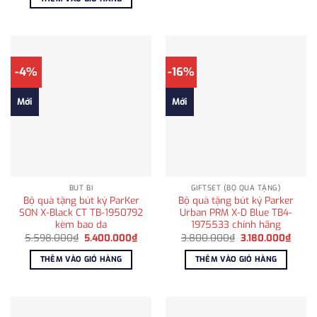
2.800
4.890.000₫.
là:
4.500.000₫.
-4%
-16%
Mới
Mới
BÚT BI
GIFTSET (BỘ QUÀ TẶNG)
Bộ quà tặng bút ký ParKer
Bộ quà tặng bút ký Parker
SON X-Black CT TB-1950792
Urban PRM X-D Blue TB4-
kèm bao da
1975533 chính hãng
Giá
Giá
Giá
Giá
5.598.000
₫
5.400.000
₫
3.800.000
₫
3.180.000
₫
gốc
hiện
gốc
hiện
là:
tại
là:
tại
THÊM VÀO GIỎ HÀNG
THÊM VÀO GIỎ HÀNG
5.598.000₫.
là:
3.800.000₫.
là:
5.400.000₫.
3.180