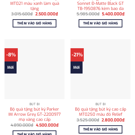
MT021 màu xanh làm quà
Sonnet Đ-Matte Black GT
tặng
TB-1950876 kèm bao da
Giá
Giá
Giá
Giá
3.015.600
₫
2.500.000
₫
5.985.000
₫
5.400.000
₫
gốc
hiện
gốc
hiện
là:
tại
là:
tại
THÊM VÀO GIỎ HÀNG
THÊM VÀO GIỎ HÀNG
3.015.600₫.
là:
5.985.000₫.
là:
2.500.000₫.
5.400
-8%
-21%
Mới
Mới
BÚT BI
BÚT BI
Bộ quà tặng bút ký Parker
Bộ quà tặng bút ký cao cấp
IM Arrow Grey GT-2200977
MT0250 màu đỏ Relief
mạ vàng cao cấp
Giá
Giá
3.525.000
₫
2.800.000
₫
gốc
hiện
Giá
Giá
4.890.000
₫
4.500.000
₫
là:
tại
gốc
hiện
THÊM VÀO GIỎ HÀNG
3.525.000₫.
là:
là:
tại
THÊM VÀO GIỎ HÀNG