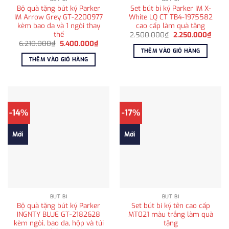
Bộ quà tặng bút ký Parker
Set bút bi ký Parker IM X-
IM Arrow Grey GT-2200977
White LQ CT TB4-1975582
kèm bao da và 1 ngòi thay
cao cấp làm quà tặng
thế
Giá
Giá
2.500.000
₫
2.250.000
₫
gốc
hiện
Giá
Giá
6.210.000
₫
5.400.000
₫
là:
tại
gốc
hiện
THÊM VÀO GIỎ HÀNG
2.500.000₫.
là:
là:
tại
THÊM VÀO GIỎ HÀNG
2.250
6.210.000₫.
là:
5.400.000₫.
-14%
-17%
Mới
Mới
BÚT BI
BÚT BI
Bộ quà tặng bút ký Parker
Set bút bi ký tên cao cấp
INGNTY BLUE GT-2182628
MT021 màu trắng làm quà
kèm ngòi, bao da, hộp và túi
tặng