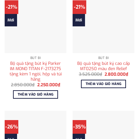
-21%
-21%
Mới
Mới
BÚT BI
BÚT BI
Bộ quà tặng bút ký Parker
Bộ quà tặng bút ký cao cấp
IM MONO TITAN F-2173275
MT0250 màu đen Relief
tặng kèm 1 ngòi, hộp và túi
Giá
Giá
3.525.000
₫
2.800.000
₫
gốc
hiện
hãng
là:
tại
THÊM VÀO GIỎ HÀNG
Giá
Giá
2.850.000
₫
2.250.000
₫
3.525.000₫.
là:
gốc
hiện
2.800
là:
tại
THÊM VÀO GIỎ HÀNG
2.850.000₫.
là:
2.250.000₫.
-26%
-35%