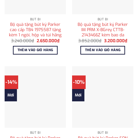
BÚT BI
BÚT BI
Bộ quà tặng bút ký Parker
Bộ quà tặng bút ký Parker
cao cấp TB4 1975587 tặng
IM PRM X-BGrey CTTB-
kèm 1 ngòi, hộp và túi hãng
2143466Z kèm bao da
Giá
Giá
Giá
Giá
3.240.000
₫
2.650.000
₫
3.852.000
₫
3.200.000
₫
gốc
hiện
gốc
hiện
là:
tại
là:
tại
THÊM VÀO GIỎ HÀNG
THÊM VÀO GIỎ HÀNG
3.240.000₫.
là:
3.852.000₫.
là:
2.650.000₫.
3.200
-14%
-10%
Mới
Mới
BÚT BI
BÚT BI
Bộ quà tặng bút ký Parker
Bộ quà bút ký Parker SON