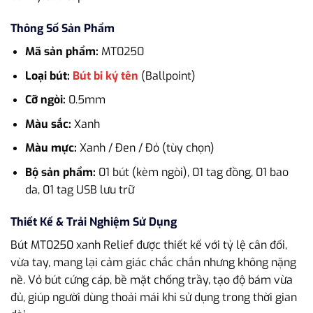
Thông Số Sản Phẩm
Mã sản phẩm:
MT0250
Loại bút:
Bút bi ký tên
(Ballpoint)
Cỡ ngòi:
0.5mm
Màu sắc:
Xanh
Màu mực:
Xanh / Đen / Đỏ (tùy chọn)
Bộ sản phẩm:
01 bút (kèm ngòi), 01 tag đồng, 01 bao
da, 01 tag USB lưu trữ
Thiết Kế & Trải Nghiệm Sử Dụng
Bút MT0250 xanh Relief được thiết kế với tỷ lệ cân đối,
vừa tay, mang lại cảm giác chắc chắn nhưng không nặng
nề. Vỏ bút cứng cáp, bề mặt chống trầy, tạo độ bám vừa
đủ, giúp người dùng thoải mái khi sử dụng trong thời gian