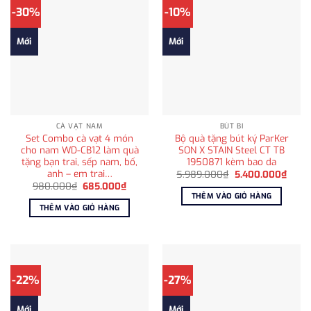
-30%
-10%
Mới
Mới
CÀ VẠT NAM
BÚT BI
Set Combo cà vạt 4 món
Bộ quà tặng bút ký ParKer
cho nam WD-CB12 làm quà
SON X STAIN Steel CT TB
tặng bạn trai, sếp nam, bố,
1950871 kèm bao da
anh – em trai…
Giá
Giá
5.989.000
₫
5.400.000
₫
gốc
hiện
Giá
Giá
980.000
₫
685.000
₫
là:
tại
gốc
hiện
THÊM VÀO GIỎ HÀNG
5.989.000₫.
là:
là:
tại
THÊM VÀO GIỎ HÀNG
5.400
980.000₫.
là:
685.000₫.
-22%
-27%
Mới
Mới