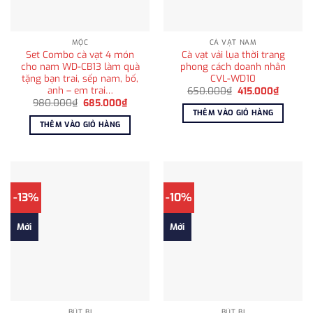
MỘC
CÀ VẠT NAM
Set Combo cà vạt 4 món
Cà vạt vải lụa thời trang
cho nam WD-CB13 làm quà
phong cách doanh nhân
tặng bạn trai, sếp nam, bố,
CVL-WD10
anh – em trai…
Giá
Giá
650.000
₫
415.000
₫
gốc
hiện
Giá
Giá
980.000
₫
685.000
₫
là:
tại
gốc
hiện
THÊM VÀO GIỎ HÀNG
650.000₫.
là:
là:
tại
THÊM VÀO GIỎ HÀNG
415.000
980.000₫.
là:
685.000₫.
-13%
-10%
Mới
Mới
BÚT BI
BÚT BI