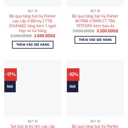
BÚT BI
BÚT BI
Bộ quà tặng bút ký Parker
Bộ quà tặng bút ký Parker
cao cấp X-BGrey CTTB-
IM PRM X BWN CT TB4
2143466Z tặng kèm 1 ngòi,
1975585 kèm bao da
hộp và túi hãng
Giá
Giá
3.856.000
₫
3.200.000
₫
gốc
hiện
Giá
Giá
3.240.000
₫
2.650.000
₫
là:
tại
gốc
hiện
THÊM VÀO GIỎ HÀNG
3.856.000₫.
là:
là:
tại
THÊM VÀO GIỎ HÀNG
3.200
3.240.000₫.
là:
2.650.000₫.
-17%
-10%
Mới
Mới
BÚT BI
BÚT BI
Set bút bi ký tên cao cấp
Bộ quà tặng bút ký ParKer