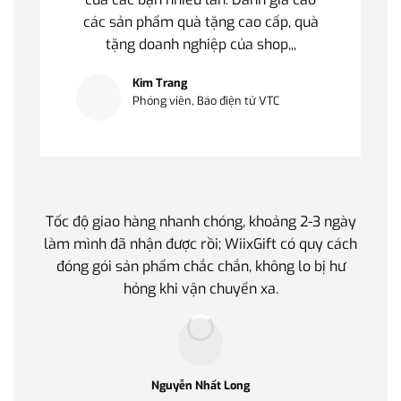
các sản phẩm quà tặng cao cấp, quà
tặng doanh nghiệp của shop,,,
Kim Trang
Phóng viên, Báo điện tử VTC
Tốc độ giao hàng nhanh chóng, khoảng 2-3 ngày
Quà t
làm mình đã nhận được rồi; WiixGift có quy cách
quan 
đóng gói sản phẩm chắc chắn, không lo bị hư
thế 
hỏng khi vận chuyển xa.
làm q
Nguyễn Nhất Long