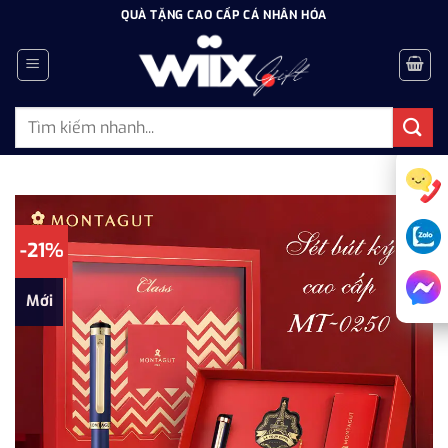
Bỏ
QUÀ TẶNG CAO CẤP CÁ NHÂN HÓA
qua
nội
dung
Tìm
kiếm:
-21%
Mới