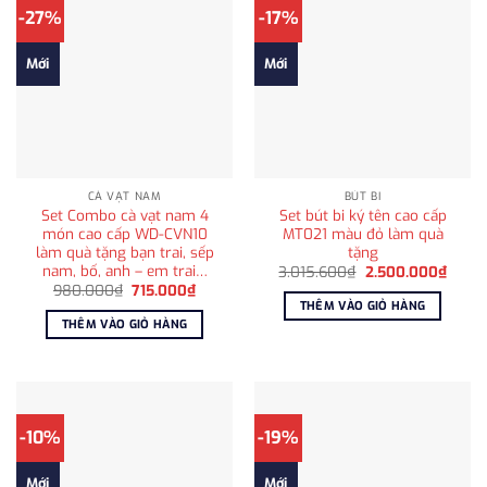
-27%
-17%
Mới
Mới
CÀ VẠT NAM
BÚT BI
Set Combo cà vạt nam 4
Set bút bi ký tên cao cấp
món cao cấp WD-CVN10
MT021 màu đỏ làm quà
làm quà tặng bạn trai, sếp
tặng
nam, bố, anh – em trai…
Giá
Giá
3.015.600
₫
2.500.000
₫
gốc
hiện
Giá
Giá
980.000
₫
715.000
₫
là:
tại
gốc
hiện
THÊM VÀO GIỎ HÀNG
3.015.600₫.
là:
là:
tại
THÊM VÀO GIỎ HÀNG
2.500
980.000₫.
là:
715.000₫.
-10%
-19%
Mới
Mới