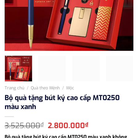
Trang chủ
/
Quà theo Mệnh
/
Mộc
Bộ quà tặng bút ký cao cấp MT0250
màu xanh
Giá
Giá
3.525.000
2.800.000
₫
₫
gốc
hiện
Bộ quà tặng bút ký cao cấp MT0250 màu xanh không