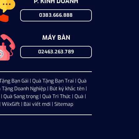
P. KINH DOANH
0383.666.888
MÁY BÀN
02463.263.789
Tặng Bạn Gái
|
Quà Tặng Bạn Trai
|
Quà
 Tặng Doanh Nghiệp
| Bút ký khắc tên |
| Quà Sang trọng | Quà Tri Thức | Quà |
|
WiixGift
|
Bài viết mới
|
Sitemap