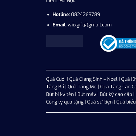
Liêm, Hà Nội.
Hotline
: 0824263789
Email
: wiixgift@gmail.com
Quà Cưới
|
Quà Giáng Sinh – Noel
|
Quà Kh
Tặng Bố
|
Quà Tặng Mẹ
|
Quà Tặng Cao C
Bút bi ký tên | Bút máy | Bút ký cao cấp 
Công ty quà tặng | Quà sự kiện | Quà biế