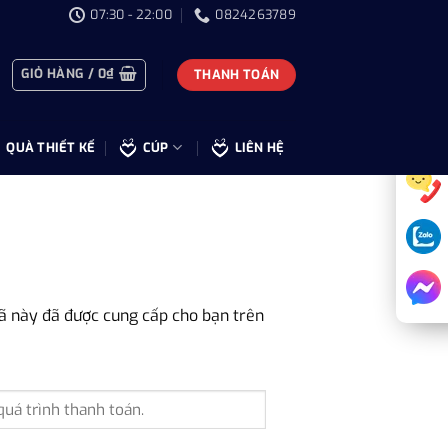
07:30 - 22:00
0824263789
GIỎ HÀNG /
0
₫
THANH TOÁN
QUÀ THIẾT KẾ
CÚP
LIÊN HỆ
Mã này đã được cung cấp cho bạn trên