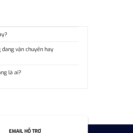
ày?
ng đang vận chuyển hay
ng là ai?
EMAIL HỖ TRỢ