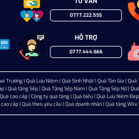
TƯ VẤN
0777.222.555
HỖ TRỢ
0777.444.666
ai Trương
|
Quà Lưu Niệm
|
Quà Sinh Nhật
|
Quà Tân Gia
|
Quà 
ấp
|
Quà tặng Sếp
|
Quà Tặng Sếp Nam
|
Quà Tặng Sếp Nữ
|
Quà
| Quà cao cấp | Công ty quà tặng | Quà biếu | Quà Lưu Niệm Đẹp 
u cao cấp | Quà theo yêu cầu | Quà doanh nhân | Quà tặng Wiix 