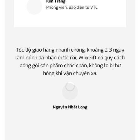
Kim Trang
Phóng viên, Báo điện tử VTC
Tốc độ giao hàng nhanh chóng, khoảng 2-3 ngày
Quà t
làm mình đã nhận được rồi; WiixGift có quy cách
quan 
đóng gói sản phẩm chắc chắn, không lo bị hư
thế 
hỏng khi vận chuyển xa.
làm q
Nguyễn Nhất Long