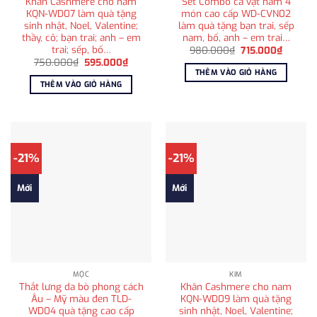
Khăn Cashmere cho nam
Set Combo cà vạt nam 4
KQN-WD07 làm quà tặng
món cao cấp WD-CVN02
sinh nhật, Noel, Valentine;
làm quà tặng bạn trai, sếp
thầy, cô; bạn trai; anh – em
nam, bố, anh – em trai…
trai; sếp, bố…
Giá
Giá
980.000
₫
715.000
₫
gốc
hiện
Giá
Giá
750.000
₫
595.000
₫
là:
tại
gốc
hiện
THÊM VÀO GIỎ HÀNG
980.000₫.
là:
là:
tại
THÊM VÀO GIỎ HÀNG
715.000
750.000₫.
là:
595.000₫.
-21%
-21%
Mới
Mới
MỘC
KIM
Thắt lưng da bò phong cách
Khăn Cashmere cho nam
Âu – Mỹ màu đen TLD-
KQN-WD09 làm quà tặng
WD04 quà tặng cao cấp
sinh nhật, Noel, Valentine;