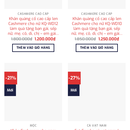
CASHMERE CAO CẤP
CASHMERE CAO CẤP
Khăn quàng cổ cao cấp len
Khăn quàng cổ cao cấp len
Cashmere cho nữ KQ-WD12
Cashmere cho nữ KQ-WD10
làm quà tặng bạn gái, sếp
làm quà tặng bạn gái, sếp
nữ, mẹ, cô, dì, chị – em gái…
nữ, mẹ, cô, dì, chị – em gái…
Giá
Giá
Giá
Giá
1.800.000
₫
1.200.000
₫
1.850.000
₫
1.250.000
₫
gốc
hiện
gốc
hiện
là:
tại
là:
tại
THÊM VÀO GIỎ HÀNG
THÊM VÀO GIỎ HÀNG
1.800.000₫.
là:
1.850.000₫.
là:
1.200.000₫.
1.250
-21%
-27%
Mới
Mới
MỘC
CÀ VẠT NAM