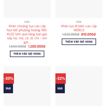
HỎA
HỎA
Khăn choàng lụa cao cấp
Khăn lụa đi biển cao cấp
họa tiết phượng hoàng WD-
WDKL5
KL02 làm quà tặng bạn gái,
Giá
Giá
1.025.000
₫
810.000
₫
gốc
hiện
sếp nữ, mẹ, cô, dì, chị – em
là:
tại
gái…
THÊM VÀO GIỎ HÀNG
1.025.000₫.
là:
Giá
Giá
1.650.000
₫
1.200.000
₫
810.00
gốc
hiện
là:
tại
THÊM VÀO GIỎ HÀNG
1.650.000₫.
là:
1.200.000₫.
-33%
-32%
Mới
Mới