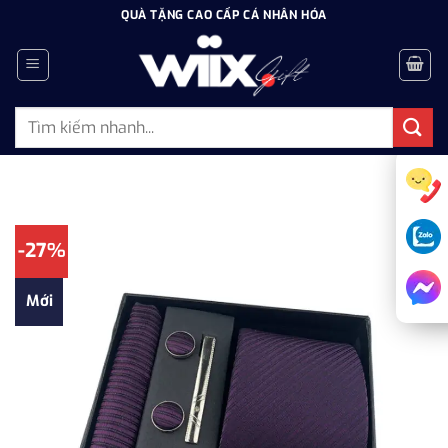
Bỏ
QUÀ TẶNG CAO CẤP CÁ NHÂN HÓA
qua
nội
dung
Tìm
kiếm:
-27%
Mới