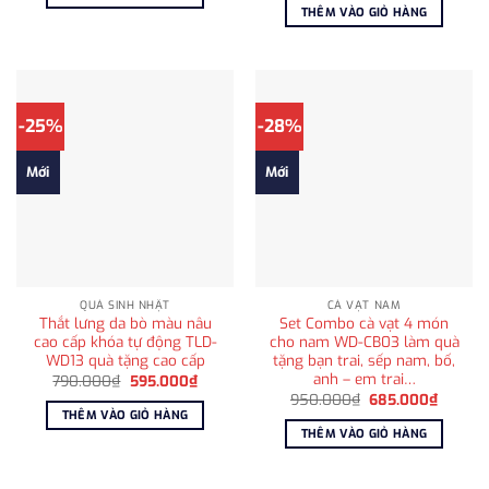
790.000₫.
là:
là:
tại
THÊM VÀO GIỎ HÀNG
595.000₫.
980.000₫.
là:
715.000
-25%
-28%
Mới
Mới
QUÀ SINH NHẬT
CÀ VẠT NAM
Thắt lưng da bò màu nâu
Set Combo cà vạt 4 món
cao cấp khóa tự động TLD-
cho nam WD-CB03 làm quà
WD13 quà tặng cao cấp
tặng bạn trai, sếp nam, bố,
anh – em trai…
Giá
Giá
790.000
₫
595.000
₫
gốc
hiện
Giá
Giá
950.000
₫
685.000
₫
là:
tại
gốc
hiện
THÊM VÀO GIỎ HÀNG
790.000₫.
là:
là:
tại
THÊM VÀO GIỎ HÀNG
595.000₫.
950.000₫.
là:
685.00