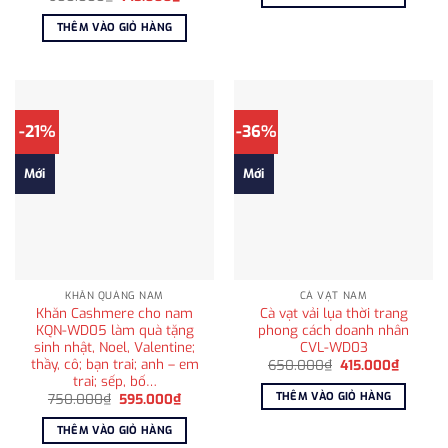
980.000₫.
là:
gốc
hiện
685.00
là:
tại
THÊM VÀO GIỎ HÀNG
980.000₫.
là:
715.000₫.
-21%
-36%
Mới
Mới
KHĂN QUÀNG NAM
CÀ VẠT NAM
Khăn Cashmere cho nam
Cà vạt vải lụa thời trang
KQN-WD05 làm quà tặng
phong cách doanh nhân
sinh nhật, Noel, Valentine;
CVL-WD03
thầy, cô; bạn trai; anh – em
Giá
Giá
650.000
₫
415.000
₫
gốc
hiện
trai; sếp, bố…
là:
tại
THÊM VÀO GIỎ HÀNG
Giá
Giá
750.000
₫
595.000
₫
650.000₫.
là:
gốc
hiện
415.000
là:
tại
THÊM VÀO GIỎ HÀNG
750.000₫.
là: