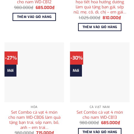
cho nam WD-CB12
họa tiết hoa hướng dương
làm quà tặng bạn gái, sếp
Giá
Giá
980.000
₫
685.000
₫
gốc
hiện
nữ, mẹ, cô, dì, chị – em gái…
là:
tại
THÊM VÀO GIỎ HÀNG
Giá
Giá
1.025.000
₫
810.000
₫
980.000₫.
là:
gốc
hiện
685.000₫.
là:
tại
THÊM VÀO GIỎ HÀNG
1.025.000₫.
là:
810.00
-27%
-30%
Mới
Mới
HỎA
CÀ VẠT NAM
Set Combo cà vạt 4 món
Set Combo cà vạt 4 món
cho nam WD-CB06 làm quà
cho nam WD-CB13
tặng bạn trai, sếp nam, bố,
Giá
Giá
980.000
₫
685.000
₫
gốc
hiện
anh – em trai…
là:
tại
THÊM VÀO GIỎ HÀNG
Giá
Giá
980.000
₫
715.000
₫