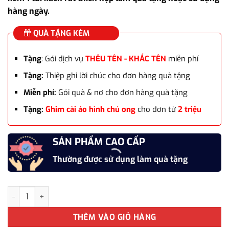
hàng ngày.
QUÀ TẶNG KÈM
Tặng
: Gói dịch vụ
THÊU TÊN - KHẮC TÊN
miễn phí
Tặng:
Thiệp ghi lời chúc cho đơn hàng quà tặng
Miễn phí:
Gói quà & nơ cho đơn hàng quà tặng
Tặng:
Ghim cài áo hình chú ong
cho đơn từ
2 triệu
SẢN PHẨM CAO CẤP
Thường được sử dụng làm quà tặng
Set Combo cà vạt nam 4 món cao cấp WD-CVN09 số lượng
THÊM VÀO GIỎ HÀNG