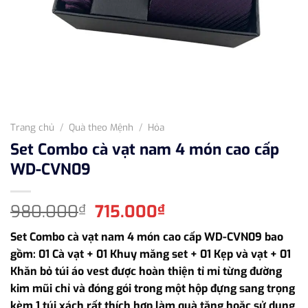
Trang chủ
/
Quà theo Mệnh
/
Hỏa
Set Combo cà vạt nam 4 món cao cấp
WD-CVN09
Giá
Giá
980.000
715.000
₫
₫
gốc
hiện
Set Combo cà vạt nam 4 món cao cấp WD-CVN09 bao
là:
tại
gồm: 01 Cà vạt + 01 Khuy măng set + 01 Kẹp và vạt + 01
980.000₫.
là:
Khăn bỏ túi áo vest được hoàn thiện tỉ mỉ từng đường
715.000₫.
kim mũi chỉ và đóng gói trong một hộp đựng sang trọng
kèm 1 túi xách rất thích hợp làm quà tặng hoặc sử dụng