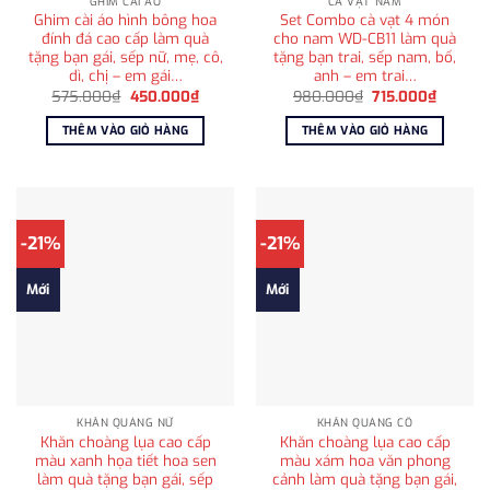
GHIM CÀI ÁO
CÀ VẠT NAM
Ghim cài áo hình bông hoa
Set Combo cà vạt 4 món
đính đá cao cấp làm quà
cho nam WD-CB11 làm quà
tặng bạn gái, sếp nữ, mẹ, cô,
tặng bạn trai, sếp nam, bố,
dì, chị – em gái…
anh – em trai…
Giá
Giá
Giá
Giá
575.000
₫
450.000
₫
980.000
₫
715.000
₫
gốc
hiện
gốc
hiện
là:
tại
là:
tại
THÊM VÀO GIỎ HÀNG
THÊM VÀO GIỎ HÀNG
575.000₫.
là:
980.000₫.
là:
450.000₫.
715.000
-21%
-21%
Mới
Mới
KHĂN QUÀNG NỮ
KHĂN QUÀNG CỔ
Khăn choàng lụa cao cấp
Khăn choàng lụa cao cấp
màu xanh họa tiết hoa sen
màu xám hoa văn phong
làm quà tặng bạn gái, sếp
cảnh làm quà tặng bạn gái,