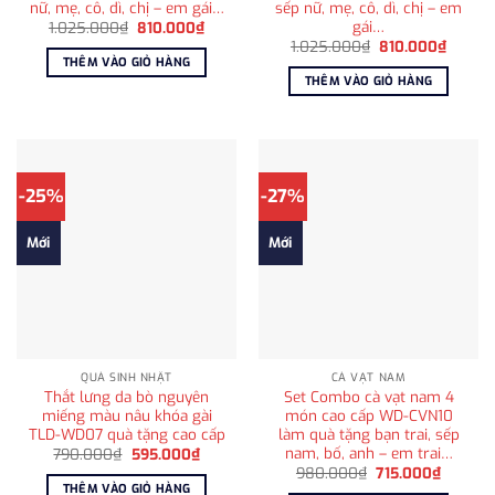
nữ, mẹ, cô, dì, chị – em gái…
sếp nữ, mẹ, cô, dì, chị – em
gái…
Giá
Giá
1.025.000
₫
810.000
₫
gốc
hiện
Giá
Giá
1.025.000
₫
810.000
₫
là:
tại
gốc
hiện
THÊM VÀO GIỎ HÀNG
1.025.000₫.
là:
là:
tại
THÊM VÀO GIỎ HÀNG
810.000₫.
1.025.000₫.
là:
810.00
-25%
-27%
Mới
Mới
QUÀ SINH NHẬT
CÀ VẠT NAM
Thắt lưng da bò nguyên
Set Combo cà vạt nam 4
miếng màu nâu khóa gài
món cao cấp WD-CVN10
TLD-WD07 quà tặng cao cấp
làm quà tặng bạn trai, sếp
nam, bố, anh – em trai…
Giá
Giá
790.000
₫
595.000
₫
gốc
hiện
Giá
Giá
980.000
₫
715.000
₫
là:
tại
gốc
hiện
THÊM VÀO GIỎ HÀNG