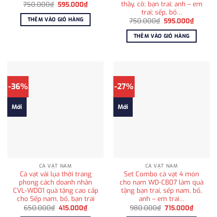
thầy, cô; bạn trai; anh – em
Giá
Giá
750.000
₫
595.000
₫
gốc
hiện
trai; sếp, bố…
là:
tại
THÊM VÀO GIỎ HÀNG
Giá
Giá
750.000
₫
595.000
₫
750.000₫.
là:
gốc
hiện
595.000₫.
là:
tại
THÊM VÀO GIỎ HÀNG
750.000₫.
là:
595.00
-36%
-27%
Mới
Mới
CÀ VẠT NAM
CÀ VẠT NAM
Cà vạt vải lụa thời trang
Set Combo cà vạt 4 món
phong cách doanh nhân
cho nam WD-CB07 làm quà
CVL-WD01 quà tặng cao cấp
tặng bạn trai, sếp nam, bố,
cho Sếp nam, bố, bạn trai
anh – em trai…
Giá
Giá
Giá
Giá
650.000
₫
415.000
₫
980.000
₫
715.000
₫
gốc
hiện
gốc
hiện