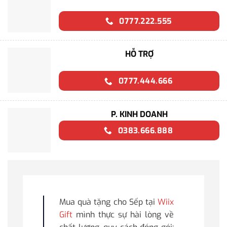
0777.222.555
HỖ TRỢ
0777.444.666
P. KINH DOANH
0383.666.888
Mua quà tặng cho Sếp tại
Wiix
Gift
mình thực sự hài lòng về