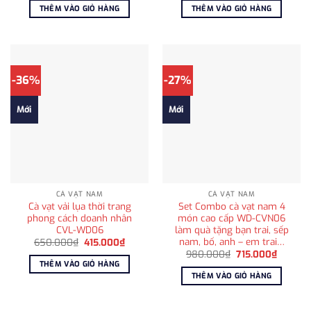
là:
tại
là:
tại
THÊM VÀO GIỎ HÀNG
THÊM VÀO GIỎ HÀNG
650.000₫.
là:
980.000₫.
là:
415.000₫.
715.000
-36%
-27%
Mới
Mới
CÀ VẠT NAM
CÀ VẠT NAM
Cà vạt vải lụa thời trang
Set Combo cà vạt nam 4
phong cách doanh nhân
món cao cấp WD-CVN06
CVL-WD06
làm quà tặng bạn trai, sếp
nam, bố, anh – em trai…
Giá
Giá
650.000
₫
415.000
₫
gốc
hiện
Giá
Giá
980.000
₫
715.000
₫
là:
tại
gốc
hiện
THÊM VÀO GIỎ HÀNG
650.000₫.
là:
là:
tại
THÊM VÀO GIỎ HÀNG
415.000₫.
980.000₫.
là:
715.000