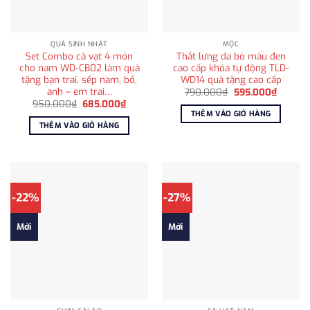
QUÀ SINH NHẬT
MỘC
Set Combo cà vạt 4 món
Thắt lưng da bò màu đen
cho nam WD-CB02 làm quà
cao cấp khóa tự động TLD-
tặng bạn trai, sếp nam, bố,
WD14 quà tặng cao cấp
anh – em trai…
Giá
Giá
790.000
₫
595.000
₫
gốc
hiện
Giá
Giá
950.000
₫
685.000
₫
là:
tại
gốc
hiện
THÊM VÀO GIỎ HÀNG
790.000₫.
là:
là:
tại
THÊM VÀO GIỎ HÀNG
595.00
950.000₫.
là:
685.000₫.
-22%
-27%
Mới
Mới