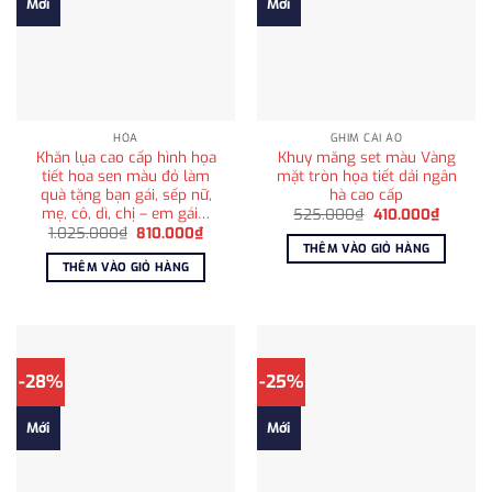
Mới
Mới
HỎA
GHIM CÀI ÁO
Khăn lụa cao cấp hình họa
Khuy măng set màu Vàng
tiết hoa sen màu đỏ làm
mặt tròn họa tiết dải ngân
quà tặng bạn gái, sếp nữ,
hà cao cấp
mẹ, cô, dì, chị – em gái…
Giá
Giá
525.000
₫
410.000
₫
gốc
hiện
Giá
Giá
1.025.000
₫
810.000
₫
là:
tại
gốc
hiện
THÊM VÀO GIỎ HÀNG
525.000₫.
là:
là:
tại
THÊM VÀO GIỎ HÀNG
410.000
1.025.000₫.
là:
810.000₫.
-28%
-25%
Mới
Mới