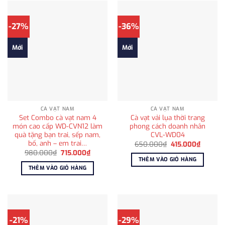
-27%
-36%
Mới
Mới
CÀ VẠT NAM
CÀ VẠT NAM
Set Combo cà vạt nam 4
Cà vạt vải lụa thời trang
món cao cấp WD-CVN12 làm
phong cách doanh nhân
quà tặng bạn trai, sếp nam,
CVL-WD04
bố, anh – em trai…
Giá
Giá
650.000
₫
415.000
₫
gốc
hiện
Giá
Giá
980.000
₫
715.000
₫
là:
tại
gốc
hiện
THÊM VÀO GIỎ HÀNG
650.000₫.
là:
là:
tại
THÊM VÀO GIỎ HÀNG
415.000
980.000₫.
là:
715.000₫.
-21%
-29%