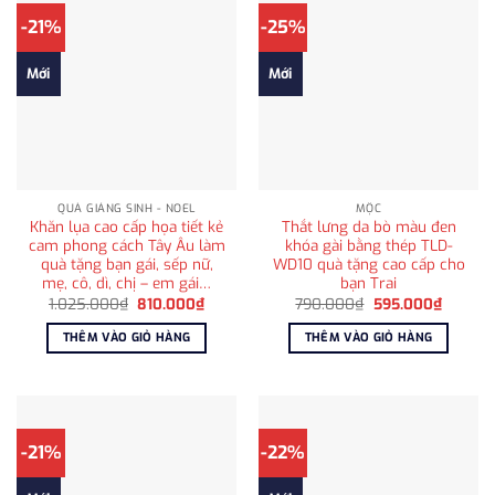
-21%
-25%
Mới
Mới
QUÀ GIÁNG SINH - NOEL
MỘC
Khăn lụa cao cấp họa tiết kẻ
Thắt lưng da bò màu đen
cam phong cách Tây Âu làm
khóa gài bằng thép TLD-
quà tặng bạn gái, sếp nữ,
WD10 quà tặng cao cấp cho
mẹ, cô, dì, chị – em gái…
bạn Trai
Giá
Giá
Giá
Giá
1.025.000
₫
810.000
₫
790.000
₫
595.000
₫
gốc
hiện
gốc
hiện
là:
tại
là:
tại
THÊM VÀO GIỎ HÀNG
THÊM VÀO GIỎ HÀNG
1.025.000₫.
là:
790.000₫.
là:
810.000₫.
595.00
-21%
-22%