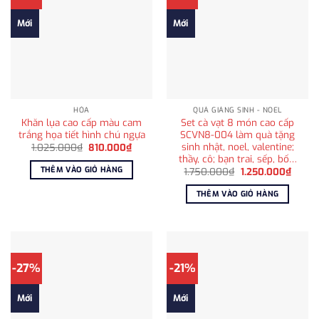
Mới
Mới
HỎA
QUÀ GIÁNG SINH - NOEL
Khăn lụa cao cấp màu cam
Set cà vạt 8 món cao cấp
trắng họa tiết hình chú ngựa
SCVN8-004 làm quà tặng
sinh nhật, noel, valentine;
Giá
Giá
1.025.000
₫
810.000
₫
gốc
hiện
thầy, cô; bạn trai, sếp, bố…
là:
tại
THÊM VÀO GIỎ HÀNG
Giá
Giá
1.750.000
₫
1.250.000
₫
1.025.000₫.
là:
gốc
hiện
810.000₫.
là:
tại
THÊM VÀO GIỎ HÀNG
1.750.000₫.
là:
1.250
-27%
-21%
Mới
Mới