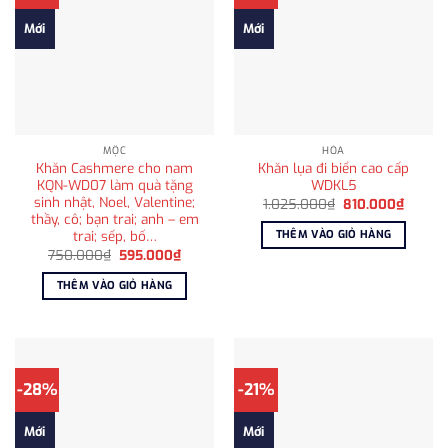
Mới
Mới
MỘC
HỎA
Khăn Cashmere cho nam
Khăn lụa đi biển cao cấp
KQN-WD07 làm quà tặng
WDKL5
sinh nhật, Noel, Valentine;
Giá
Giá
1.025.000
₫
810.000
₫
gốc
hiện
thầy, cô; bạn trai; anh – em
là:
tại
trai; sếp, bố…
THÊM VÀO GIỎ HÀNG
1.025.000₫.
là:
Giá
Giá
750.000
₫
595.000
₫
810.00
gốc
hiện
là:
tại
THÊM VÀO GIỎ HÀNG
750.000₫.
là:
595.000₫.
-28%
-21%
Mới
Mới