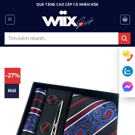
Bỏ
QUÀ TẶNG CAO CẤP CÁ NHÂN HÓA
qua
nội
dung
Tìm
kiếm:
-27%
Mới