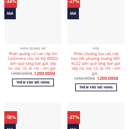
-33%
-27%
Mới
Mới
KHĂN QUÀNG NỮ
HỎA
Khăn quàng cổ cao cấp len
Khăn choàng lụa cao cấp
Cashmere cho nữ KQ-WD02
họa tiết phượng hoàng WD-
làm quà tặng bạn gái, sếp
KL02 làm quà tặng bạn gái,
nữ, mẹ, cô, dì, chị – em gái…
sếp nữ, mẹ, cô, dì, chị – em
gái…
Giá
Giá
1.800.000
₫
1.200.000
₫
gốc
hiện
Giá
Giá
1.650.000
₫
1.200.000
₫
là:
tại
gốc
hiện
THÊM VÀO GIỎ HÀNG
1.800.000₫.
là:
là:
tại
THÊM VÀO GIỎ HÀNG
1.200.000₫.
1.650.000₫.
là:
1.200
-18%
-27%