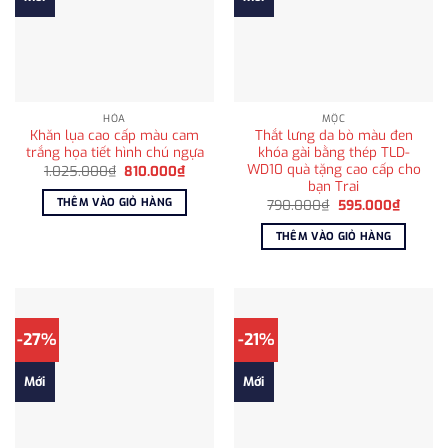
HỎA
MỘC
Khăn lụa cao cấp màu cam
Thắt lưng da bò màu đen
trắng họa tiết hình chú ngựa
khóa gài bằng thép TLD-
WD10 quà tặng cao cấp cho
Giá
Giá
1.025.000
₫
810.000
₫
gốc
hiện
bạn Trai
là:
tại
THÊM VÀO GIỎ HÀNG
Giá
Giá
790.000
₫
595.000
₫
1.025.000₫.
là:
gốc
hiện
810.000₫.
là:
tại
THÊM VÀO GIỎ HÀNG
790.000₫.
là:
595.00
-27%
-21%
Mới
Mới