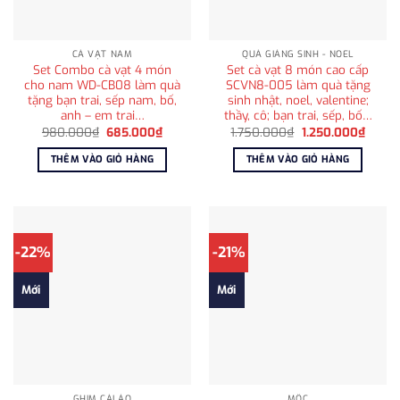
CÀ VẠT NAM
QUÀ GIÁNG SINH - NOEL
Set Combo cà vạt 4 món
Set cà vạt 8 món cao cấp
cho nam WD-CB08 làm quà
SCVN8-005 làm quà tặng
tặng bạn trai, sếp nam, bố,
sinh nhật, noel, valentine;
anh – em trai…
thầy, cô; bạn trai, sếp, bố…
Giá
Giá
Giá
Giá
980.000
₫
685.000
₫
1.750.000
₫
1.250.000
₫
gốc
hiện
gốc
hiện
là:
tại
là:
tại
THÊM VÀO GIỎ HÀNG
THÊM VÀO GIỎ HÀNG
980.000₫.
là:
1.750.000₫.
là:
685.000₫.
1.250
-22%
-21%
Mới
Mới
GHIM CÀI ÁO
MỘC