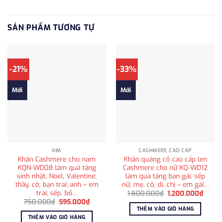
SẢN PHẨM TƯƠNG TỰ
-21%
-33%
Mới
Mới
KIM
CASHMERE CAO CẤP
Khăn Cashmere cho nam
Khăn quàng cổ cao cấp len
KQN-WD08 làm quà tặng
Cashmere cho nữ KQ-WD12
sinh nhật, Noel, Valentine;
làm quà tặng bạn gái, sếp
thầy, cô; bạn trai; anh – em
nữ, mẹ, cô, dì, chị – em gái…
trai; sếp, bố…
Giá
Giá
1.800.000
₫
1.200.000
₫
gốc
hiện
Giá
Giá
750.000
₫
595.000
₫
là:
tại
gốc
hiện
THÊM VÀO GIỎ HÀNG
1.800.000₫.
là:
là:
tại
THÊM VÀO GIỎ HÀNG
1.200
750.000₫.
là: