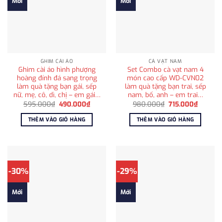
Mới
Mới
GHIM CÀI ÁO
CÀ VẠT NAM
Ghim cài áo hình phượng
Set Combo cà vạt nam 4
hoàng đính đá sang trọng
món cao cấp WD-CVN02
làm quà tặng bạn gái, sếp
làm quà tặng bạn trai, sếp
nữ, mẹ, cô, dì, chị – em gái…
nam, bố, anh – em trai…
Giá
Giá
Giá
Giá
595.000
₫
490.000
₫
980.000
₫
715.000
₫
gốc
hiện
gốc
hiện
là:
tại
là:
tại
THÊM VÀO GIỎ HÀNG
THÊM VÀO GIỎ HÀNG
595.000₫.
là:
980.000₫.
là:
490.000₫.
715.000
-30%
-29%
Mới
Mới