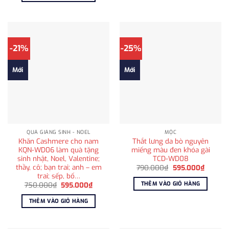
595.000₫.
-21%
-25%
Mới
Mới
QUÀ GIÁNG SINH - NOEL
MỘC
Khăn Cashmere cho nam
Thắt lưng da bò nguyên
KQN-WD06 làm quà tặng
miếng màu đen khóa gài
sinh nhật, Noel, Valentine;
TCD-WD08
thầy, cô; bạn trai; anh – em
Giá
Giá
790.000
₫
595.000
₫
gốc
hiện
trai; sếp, bố…
là:
tại
THÊM VÀO GIỎ HÀNG
Giá
Giá
750.000
₫
595.000
₫
790.000₫.
là:
gốc
hiện
595.00
là:
tại
THÊM VÀO GIỎ HÀNG
750.000₫.
là:
595.000₫.