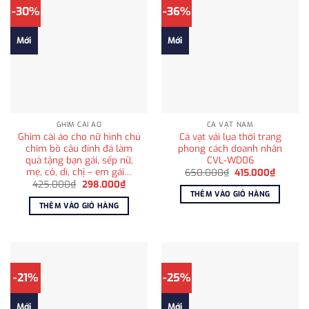
-30%
-36%
Mới
Mới
GHIM CÀI ÁO
CÀ VẠT NAM
Ghim cài áo cho nữ hình chú
Cà vạt vải lụa thời trang
chim bồ câu đính đá làm
phong cách doanh nhân
quà tặng bạn gái, sếp nữ,
CVL-WD06
mẹ, cô, dì, chị – em gái…
Giá
Giá
650.000
₫
415.000
₫
gốc
hiện
Giá
Giá
425.000
₫
298.000
₫
là:
tại
gốc
hiện
THÊM VÀO GIỎ HÀNG
650.000₫.
là:
là:
tại
THÊM VÀO GIỎ HÀNG
415.000
425.000₫.
là:
298.000₫.
-21%
-25%
Mới
Mới