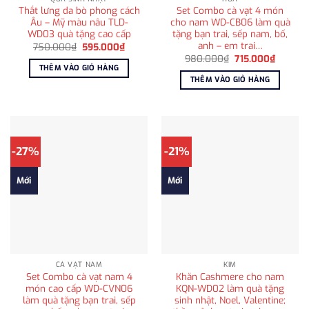
Thắt lưng da bò phong cách
Set Combo cà vạt 4 món
Âu – Mỹ màu nâu TLD-
cho nam WD-CB06 làm quà
WD03 quà tặng cao cấp
tặng bạn trai, sếp nam, bố,
anh – em trai…
Giá
Giá
750.000
₫
595.000
₫
gốc
hiện
Giá
Giá
980.000
₫
715.000
₫
là:
tại
gốc
hiện
THÊM VÀO GIỎ HÀNG
750.000₫.
là:
là:
tại
THÊM VÀO GIỎ HÀNG
595.000₫.
980.000₫.
là:
715.000
-27%
-21%
Mới
Mới
CÀ VẠT NAM
KIM
Set Combo cà vạt nam 4
Khăn Cashmere cho nam
món cao cấp WD-CVN06
KQN-WD02 làm quà tặng
làm quà tặng bạn trai, sếp
sinh nhật, Noel, Valentine;