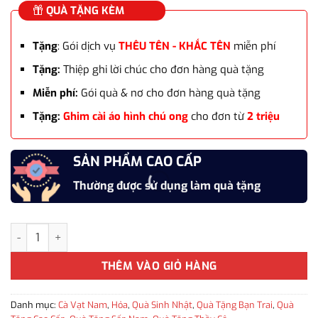
QUÀ TẶNG KÈM
Tặng
: Gói dịch vụ
THÊU TÊN - KHẮC TÊN
miễn phí
Tặng:
Thiệp ghi lời chúc cho đơn hàng quà tặng
Miễn phí:
Gói quà & nơ cho đơn hàng quà tặng
Tặng:
Ghim cài áo hình chú ong
cho đơn từ
2 triệu
SẢN PHẨM CAO CẤP
Thường được sử dụng làm quà tặng
Set Combo cà vạt 4 món cho nam WD-CB16 số lượng
THÊM VÀO GIỎ HÀNG
Danh mục:
Cà Vạt Nam
,
Hỏa
,
Quà Sinh Nhật
,
Quà Tặng Bạn Trai
,
Quà