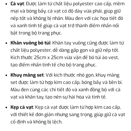
Cà vạt
: Được làm từ chất liệu polyester cao cấp, mềm
mại và bóng bẩy, cà vạt có độ dày vừa phải, giúp giữ
nếp tốt và không bị nhăn. Màu đen với các họa tiết đỏ
và xanh tinh tế giúp cà vạt trở thành điểm nhấn nổi
bật trong bộ trang phục.
Khăn vuông bỏ túi
: Khăn tay vuông cũng được làm từ
chất liệu polyester, dễ dàng gấp gọn và giữ nếp tốt.
Kích thước 25cm x 25cm vừa vặn để bỏ túi áo vest,
tạo điểm nhấn tinh tế cho bộ trang phục.
Khuy măng set
: Với kích thước nhỏ gọn, khuy măng
set được làm từ hợp kim cao cấp, bóng bẩy và bền bỉ.
Màu đen cùng các chi tiết đỏ và xanh đồng bộ với cà
vạt và khăn tay, tạo nên sự hài hòa và tinh tế.
Kẹp cà vạt
: Kẹp cà vạt được làm từ hợp kim cao cấp,
với thiết kế đơn giản nhưng sang trọng, giúp giữ cà vạt
cố định và không bị lệch.