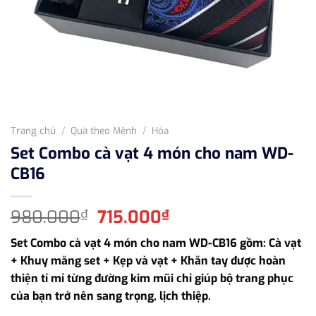
Trang chủ
/
Quà theo Mệnh
/
Hỏa
Set Combo cà vạt 4 món cho nam WD-
CB16
Giá
Giá
980.000
715.000
₫
₫
gốc
hiện
Set Combo cà vạt 4 món cho nam WD-CB16 gồm: Cà vạt
là:
tại
+ Khuy măng set + Kẹp và vạt + Khăn tay được hoàn
980.000₫.
là:
thiện tỉ mỉ từng đường kim mũi chỉ giúp bộ trang phục
715.000₫.
của bạn trở nên sang trọng, lịch thiệp.