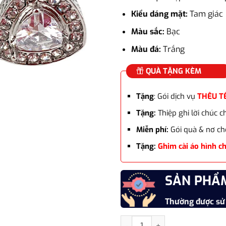
là:
585.00
Kiểu dáng mặt:
Tam giác
Màu sắc:
Bạc
Màu đá:
Trắng
QUÀ TẶNG KÈM
Tặng
: Gói dịch vụ
THÊU T
Tặng:
Thiệp ghi lời chúc 
Miễn phí:
Gói quà & nơ ch
Tặng:
Ghim cài áo hình c
SẢN PHẨ
Thường được sử
Khuy măng set mặt tam giác màu 