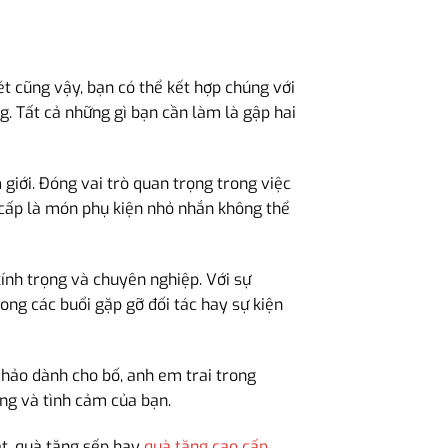
ét cũng vậy, bạn có thể kết hợp chúng với
g. Tất cả những gì bạn cần làm là gập hai
m giới. Đóng vai trò quan trọng trong việc
cấp là món phụ kiện nhỏ nhắn không thể
 kính trọng và chuyên nghiệp. Với sự
ong các buổi gặp gỡ đối tác hay sự kiện
hảo dành cho bố, anh em trai trong
ọng và tình cảm của bạn.
ật, quà tặng sếp hay
quà tặng cao cấp