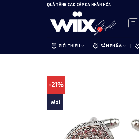
Bỏ
QUÀ TẶNG CAO CẤP CÁ NHÂN HÓA
qua
nội
dung
GIỚI THIỆU
SẢN PHẨM
-21%
Mới