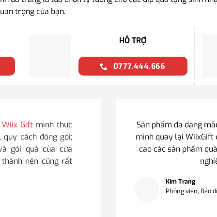
uan trọng của bạn.
HỖ TRỢ
0777.444.666
i
Wiix Gift
mình thực
Sản phẩm đa dạng mẫu 
, quy cách đóng gói;
mình quay lại WiixGift 
 và gói quà của cửa
cao các sản phẩm quà
i thành nên cũng rất
nghi
Kim Trang
Phóng viên, Báo đ