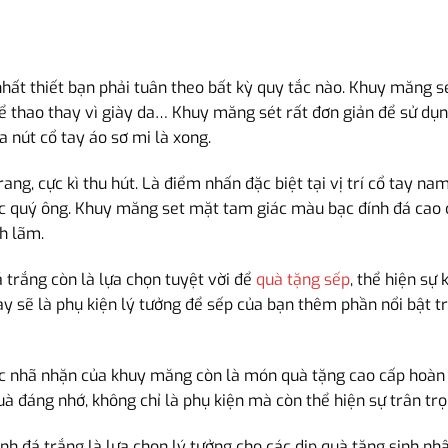
nhất thiết bạn phải tuân theo bất kỳ quy tắc nào. Khuy măng s
ể thao thay vì giày da… Khuy măng sét rất đơn giản để sử dụn
 nút cổ tay áo sơ mi là xong.
ang, cực kì thu hút. Là điểm nhấn đặc biệt tại vị trí cổ tay na
ác quý ông. Khuy măng set mặt tam giác màu bạc đính đá cao 
ch lãm.
trắng còn là lựa chọn tuyệt vời để
quà tặng sếp
, thể hiện sự
 sẽ là phụ kiện lý tưởng để sếp của bạn thêm phần nổi bật tr
ạc nhã nhặn của khuy măng còn là món quà tặng cao cấp hoàn 
à đáng nhớ, không chỉ là phụ kiện mà còn thể hiện sự trân tr
 đá trắng là lựa chọn lý tưởng cho các dịp quà tặng sinh nh