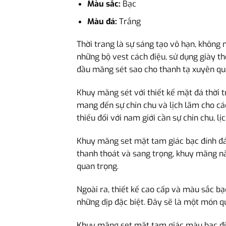
Màu sắc:
Bạc
Màu đá:
Trắng
Thời trang là sự sáng tạo vô hạn, không 
những bộ vest cách điệu, sử dụng giày th
đầu măng sét sao cho thanh tạ xuyên qua
Khuy măng sét với thiết kế mặt đá thời tr
mang đến sự chỉn chu và lịch lãm cho c
thiếu đối với nam giới cần sự chỉn chu, lị
Khuy măng set mặt tam giác bạc đính đá 
thanh thoát và sang trọng, khuy măng này
quan trọng.
Ngoài ra, thiết kế cao cấp và màu sắc b
những dịp đặc biệt. Đây sẽ là một món qu
Khuy măng set mặt tam giác màu bạc đính