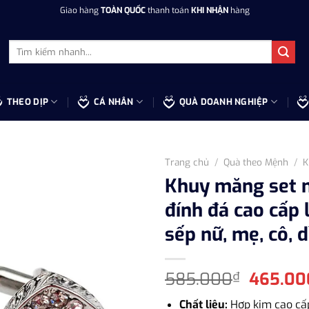
Giao hàng
TOÀN QUỐC
thanh toán
KHI NHẬN
hàng
Tìm
kiếm:
THEO DỊP
CÁ NHÂN
QUÀ DOANH NGHIỆP
Trang chủ
/
Quà theo Mệnh
/
K
Khuy măng set 
đính đá cao cấp 
sếp nữ, mẹ, cô, d
Giá
585.000
465.00
₫
gốc
Chất liệu:
Hợp kim cao cấ