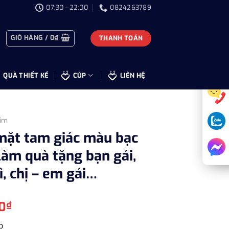
07:30 - 22:00
0824263789
GIỎ HÀNG /
0
₫
THANH TOÁN
QUÀ THIẾT KẾ
CÚP
LIÊN HỆ
im
mặt tam giác màu bạc
làm quà tặng bạn gái,
ì, chị – em gái…
Giá
0
₫
hiện
p