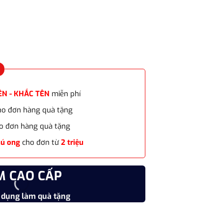
tại
0₫.
là:
465.000₫.
ÊN - KHẮC TÊN
miễn phí
cho đơn hàng quà tặng
o đơn hàng quà tặng
hú ong
cho đơn từ
2 triệu
M CAO CẤP
CHẤT
 dụng làm quà tặng
Vật liệu
bạc đính đá cao cấp làm quà tặng bạn gái, sếp nữ, mẹ, cô, dì, chị 