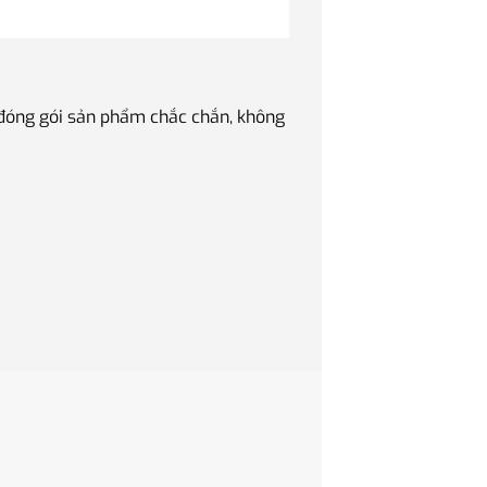
 đóng gói sản phẩm chắc chắn, không
Quà tặng Sếp luôn là v
phẩm