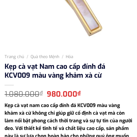
Trang chủ
/
Quà theo Mệnh
/
Hỏa
Kẹp cà vạt Nam cao cấp đính đá
KCV009 màu vàng khảm xà cừ
Giá
Giá
1.080.000
980.000
₫
₫
gốc
hiện
Kẹp cà vạt nam cao cấp đính đá KCV009 màu vàng
là:
tại
khảm xà cừ không chỉ giúp giữ cố định cà vạt mà còn
1.080.000₫.
là:
làm nổi bật phong cách thời trang và sự tự tin của người
980.000₫.
đeo. Với thiết kế tinh tế và chất liệu cao cấp, sản phẩm
này là sự lựa chọn hoàn hảo cho những quý ông muốn