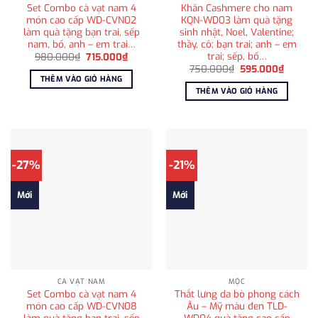
Set Combo cà vạt nam 4
Khăn Cashmere cho nam
món cao cấp WD-CVN02
KQN-WD03 làm quà tặng
làm quà tặng bạn trai, sếp
sinh nhật, Noel, Valentine;
nam, bố, anh – em trai…
thầy, cô; bạn trai; anh – em
trai; sếp, bố…
Giá
Giá
980.000
₫
715.000
₫
gốc
hiện
Giá
Giá
750.000
₫
595.000
₫
là:
tại
gốc
hiện
THÊM VÀO GIỎ HÀNG
980.000₫.
là:
là:
tại
THÊM VÀO GIỎ HÀNG
715.000₫.
750.000₫.
là:
595.00
-27%
-21%
Mới
Mới
CÀ VẠT NAM
MỘC
Set Combo cà vạt nam 4
Thắt lưng da bò phong cách
món cao cấp WD-CVN08
Âu – Mỹ màu đen TLD-
làm quà tặng bạn trai, sếp
WD04 quà tặng cao cấp