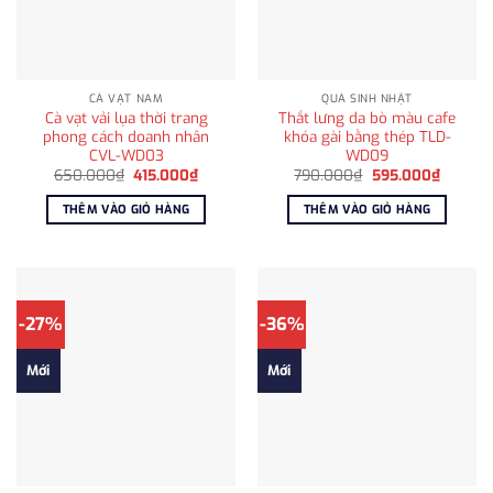
CÀ VẠT NAM
QUÀ SINH NHẬT
Cà vạt vải lụa thời trang
Thắt lưng da bò màu cafe
phong cách doanh nhân
khóa gài bằng thép TLD-
CVL-WD03
WD09
Giá
Giá
Giá
Giá
650.000
₫
415.000
₫
790.000
₫
595.000
₫
gốc
hiện
gốc
hiện
là:
tại
là:
tại
THÊM VÀO GIỎ HÀNG
THÊM VÀO GIỎ HÀNG
650.000₫.
là:
790.000₫.
là:
415.000₫.
595.00
-27%
-36%
Mới
Mới