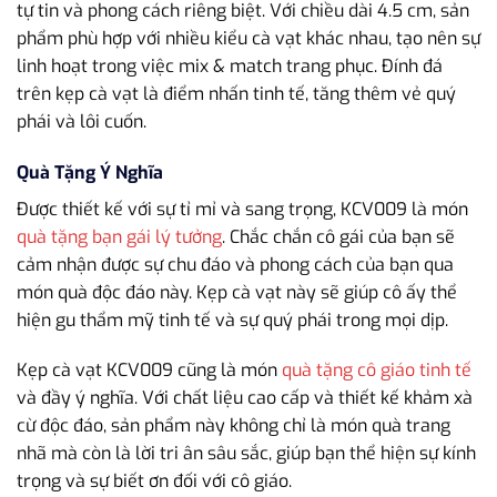
tự tin và phong cách riêng biệt. Với chiều dài 4.5 cm, sản
phẩm phù hợp với nhiều kiểu cà vạt khác nhau, tạo nên sự
linh hoạt trong việc mix & match trang phục. Đính đá
trên kẹp cà vạt là điểm nhấn tinh tế, tăng thêm vẻ quý
phái và lôi cuốn.
Quà Tặng Ý Nghĩa
Được thiết kế với sự tỉ mỉ và sang trọng, KCV009 là món
quà tặng bạn gái lý tưởng
. Chắc chắn cô gái của bạn sẽ
cảm nhận được sự chu đáo và phong cách của bạn qua
món quà độc đáo này. Kẹp cà vạt này sẽ giúp cô ấy thể
hiện gu thẩm mỹ tinh tế và sự quý phái trong mọi dịp.
Kẹp cà vạt KCV009 cũng là món
quà tặng cô giáo tinh tế
và đầy ý nghĩa. Với chất liệu cao cấp và thiết kế khảm xà
cừ độc đáo, sản phẩm này không chỉ là món quà trang
nhã mà còn là lời tri ân sâu sắc, giúp bạn thể hiện sự kính
trọng và sự biết ơn đối với cô giáo.