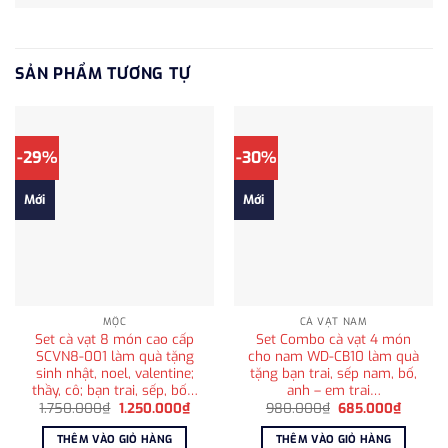
SẢN PHẨM TƯƠNG TỰ
-29%
-30%
Mới
Mới
MỘC
CÀ VẠT NAM
Set cà vạt 8 món cao cấp
Set Combo cà vạt 4 món
SCVN8-001 làm quà tặng
cho nam WD-CB10 làm quà
sinh nhật, noel, valentine;
tặng bạn trai, sếp nam, bố,
thầy, cô; bạn trai, sếp, bố…
anh – em trai…
Giá
Giá
Giá
Giá
1.750.000
₫
1.250.000
₫
980.000
₫
685.000
₫
gốc
hiện
gốc
hiện
là:
tại
là:
tại
THÊM VÀO GIỎ HÀNG
THÊM VÀO GIỎ HÀNG
1.750.000₫.
là:
980.000₫.
là: