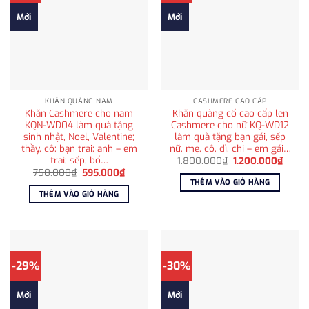
Mới
Mới
KHĂN QUÀNG NAM
CASHMERE CAO CẤP
Khăn Cashmere cho nam
Khăn quàng cổ cao cấp len
KQN-WD04 làm quà tặng
Cashmere cho nữ KQ-WD12
sinh nhật, Noel, Valentine;
làm quà tặng bạn gái, sếp
thầy, cô; bạn trai; anh – em
nữ, mẹ, cô, dì, chị – em gái…
trai; sếp, bố…
Giá
Giá
1.800.000
₫
1.200.000
₫
gốc
hiện
Giá
Giá
750.000
₫
595.000
₫
là:
tại
gốc
hiện
THÊM VÀO GIỎ HÀNG
1.800.000₫.
là:
là:
tại
THÊM VÀO GIỎ HÀNG
1.200
750.000₫.
là:
595.000₫.
-29%
-30%
Mới
Mới