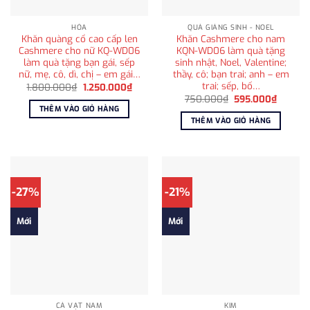
HỎA
QUÀ GIÁNG SINH - NOEL
Khăn quàng cổ cao cấp len
Khăn Cashmere cho nam
Cashmere cho nữ KQ-WD06
KQN-WD06 làm quà tặng
làm quà tặng bạn gái, sếp
sinh nhật, Noel, Valentine;
nữ, mẹ, cô, dì, chị – em gái…
thầy, cô; bạn trai; anh – em
trai; sếp, bố…
Giá
Giá
1.800.000
₫
1.250.000
₫
gốc
hiện
Giá
Giá
750.000
₫
595.000
₫
là:
tại
gốc
hiện
THÊM VÀO GIỎ HÀNG
1.800.000₫.
là:
là:
tại
THÊM VÀO GIỎ HÀNG
1.250.000₫.
750.000₫.
là:
595.00
-27%
-21%
Mới
Mới
CÀ VẠT NAM
KIM