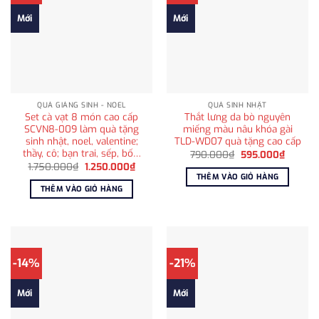
Mới
Mới
QUÀ GIÁNG SINH - NOEL
QUÀ SINH NHẬT
Set cà vạt 8 món cao cấp
Thắt lưng da bò nguyên
SCVN8-009 làm quà tặng
miếng màu nâu khóa gài
sinh nhật, noel, valentine;
TLD-WD07 quà tặng cao cấp
thầy, cô; bạn trai, sếp, bố…
Giá
Giá
790.000
₫
595.000
₫
gốc
hiện
Giá
Giá
1.750.000
₫
1.250.000
₫
là:
tại
gốc
hiện
THÊM VÀO GIỎ HÀNG
790.000₫.
là:
là:
tại
THÊM VÀO GIỎ HÀNG
595.00
1.750.000₫.
là:
1.250.000₫.
-14%
-21%
Mới
Mới