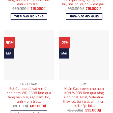
anh – em trai…
nữ, mẹ, cô, dì, chị – em gái…
Giá
Giá
Giá
Giá
980.000
₫
715.000
₫
980.000
₫
715.000
₫
gốc
hiện
gốc
hiện
là:
tại
là:
tại
THÊM VÀO GIỎ HÀNG
THÊM VÀO GIỎ HÀNG
980.000₫.
là:
980.000₫.
là:
715.000₫.
715.000
-30%
-21%
Mới
Mới
CÀ VẠT NAM
KIM
Set Combo cà vạt 4 món
Khăn Cashmere cho nam
cho nam WD-CB08 làm quà
KQN-WD09 làm quà tặng
tặng bạn trai, sếp nam, bố,
sinh nhật, Noel, Valentine;
anh – em trai…
thầy, cô; bạn trai; anh – em
trai; sếp, bố…
Giá
Giá
980.000
₫
685.000
₫
gốc
hiện
Giá
Giá
750.000
₫
595.000
₫
là:
tại