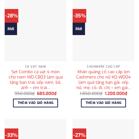
-28%
-35%
Mới
Mới
CÀ VẠT NAM
CASHMERE CAO CẤP
Set Combo cà vạt 4 món
Khăn quàng cổ cao cấp len
cho nam WD-CB03 làm quà
Cashmere cho nữ KQ-WD04
tặng bạn trai, sếp nam, bố,
làm quà tặng bạn gái, sếp
anh – em trai…
nữ, mẹ, cô, dì, chị – em gái…
Giá
Giá
Giá
Giá
950.000
₫
685.000
₫
1.850.000
₫
1.200.000
₫
gốc
hiện
gốc
hiện
là:
tại
là:
tại
THÊM VÀO GIỎ HÀNG
THÊM VÀO GIỎ HÀNG
950.000₫.
là:
1.850.000₫.
là:
685.000₫.
1.200
-33%
-27%