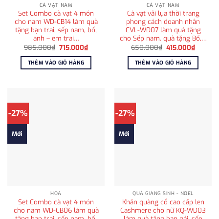
CÀ VẠT NAM
CÀ VẠT NAM
Set Combo cà vạt 4 món
Cà vạt vải lụa thời trang
cho nam WD-CB14 làm quà
phong cách doanh nhân
tặng bạn trai, sếp nam, bố,
CVL-WD07 làm quà tặng
anh – em trai…
cho Sếp nam. quà tặng Bố,…
Giá
Giá
Giá
Giá
985.000
₫
715.000
₫
650.000
₫
415.000
₫
gốc
hiện
gốc
hiện
là:
tại
là:
tại
THÊM VÀO GIỎ HÀNG
THÊM VÀO GIỎ HÀNG
985.000₫.
là:
650.000₫.
là:
715.000₫.
415.000
-27%
-27%
Mới
Mới
HỎA
QUÀ GIÁNG SINH - NOEL
Set Combo cà vạt 4 món
Khăn quàng cổ cao cấp len
cho nam WD-CB06 làm quà
Cashmere cho nữ KQ-WD03
tặng bạn trai, sếp nam, bố,
làm quà tặng bạn gái, sếp