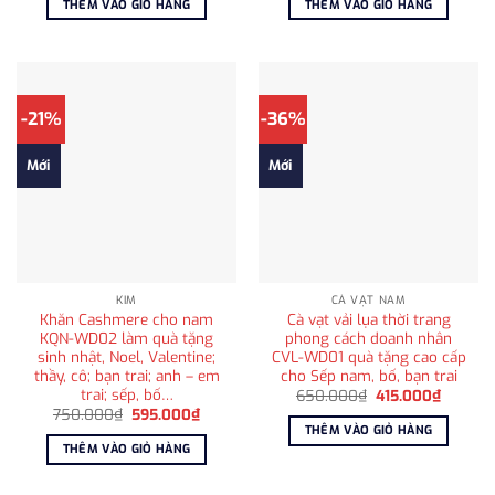
THÊM VÀO GIỎ HÀNG
THÊM VÀO GIỎ HÀNG
1.750.000₫.
là:
1.025.000₫.
là:
1.250.000₫.
810.00
-21%
-36%
Mới
Mới
KIM
CÀ VẠT NAM
Khăn Cashmere cho nam
Cà vạt vải lụa thời trang
KQN-WD02 làm quà tặng
phong cách doanh nhân
sinh nhật, Noel, Valentine;
CVL-WD01 quà tặng cao cấp
thầy, cô; bạn trai; anh – em
cho Sếp nam, bố, bạn trai
trai; sếp, bố…
Giá
Giá
650.000
₫
415.000
₫
gốc
hiện
Giá
Giá
750.000
₫
595.000
₫
là:
tại
gốc
hiện
THÊM VÀO GIỎ HÀNG
650.000₫.
là:
là:
tại
THÊM VÀO GIỎ HÀNG
415.000
750.000₫.
là:
595.000₫.