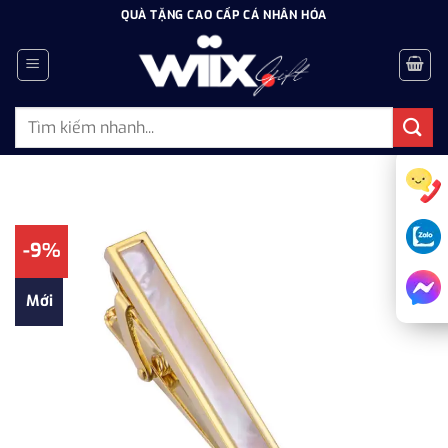
Bỏ
QUÀ TẶNG CAO CẤP CÁ NHÂN HÓA
qua
nội
dung
Tìm
kiếm:
-9%
Mới