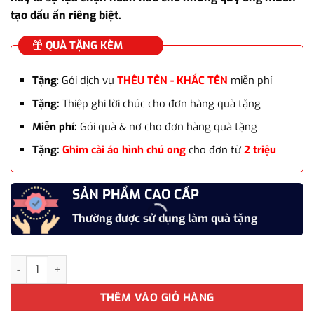
tạo dấu ấn riêng biệt.
QUÀ TẶNG KÈM
Tặng
: Gói dịch vụ
THÊU TÊN - KHẮC TÊN
miễn phí
Tặng:
Thiệp ghi lời chúc cho đơn hàng quà tặng
Miễn phí:
Gói quà & nơ cho đơn hàng quà tặng
Tặng:
Ghim cài áo hình chú ong
cho đơn từ
2 triệu
SẢN PHẨM CAO CẤP
Thường được sử dụng làm quà tặng
Kẹp cà vạt Nam cao cấp đính đá KCV009 màu vàng khảm xà cừ 
THÊM VÀO GIỎ HÀNG