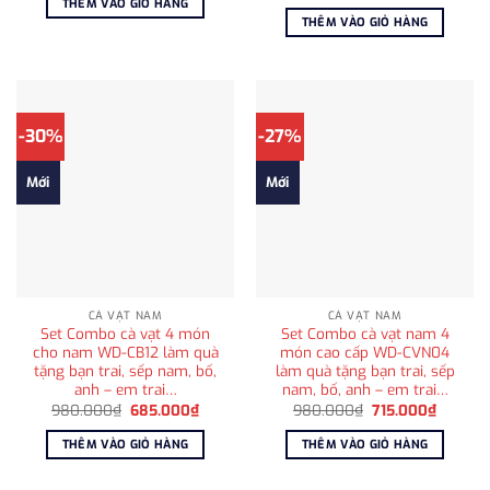
gốc
hiện
THÊM VÀO GIỎ HÀNG
980.000₫.
là:
là:
tại
THÊM VÀO GIỎ HÀNG
685.000₫.
750.000₫.
là:
595.00
-30%
-27%
Mới
Mới
CÀ VẠT NAM
CÀ VẠT NAM
Set Combo cà vạt 4 món
Set Combo cà vạt nam 4
cho nam WD-CB12 làm quà
món cao cấp WD-CVN04
tặng bạn trai, sếp nam, bố,
làm quà tặng bạn trai, sếp
anh – em trai…
nam, bố, anh – em trai…
Giá
Giá
Giá
Giá
980.000
₫
685.000
₫
980.000
₫
715.000
₫
gốc
hiện
gốc
hiện
là:
tại
là:
tại
THÊM VÀO GIỎ HÀNG
THÊM VÀO GIỎ HÀNG
980.000₫.
là:
980.000₫.
là:
685.000₫.
715.000