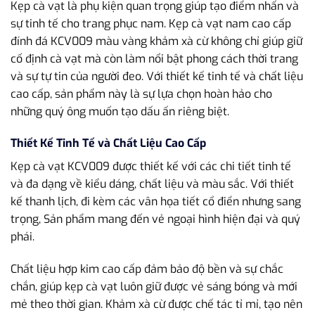
Kẹp cà vạt là phụ kiện quan trọng giúp tạo điểm nhấn và
sự tinh tế cho trang phục nam. Kẹp cà vạt nam cao cấp
đính đá KCV009 màu vàng khảm xà cừ không chỉ giúp giữ
cố định cà vạt mà còn làm nổi bật phong cách thời trang
và sự tự tin của người đeo. Với thiết kế tinh tế và chất liệu
cao cấp, sản phẩm này là sự lựa chọn hoàn hảo cho
những quý ông muốn tạo dấu ấn riêng biệt.
Thiết Kế Tinh Tế và Chất Liệu Cao Cấp
Kẹp cà vạt KCV009 được thiết kế với các chi tiết tinh tế
và đa dạng về kiểu dáng, chất liệu và màu sắc. Với thiết
kế thanh lịch, đi kèm các vân họa tiết cổ điển nhưng sang
trọng, Sản phẩm mang đến vẻ ngoại hình hiện đại và quý
phái.
Chất liệu hợp kim cao cấp đảm bảo độ bền và sự chắc
chắn, giúp kẹp cà vạt luôn giữ được vẻ sáng bóng và mới
mẻ theo thời gian. Khảm xà cừ được chế tác tỉ mỉ, tạo nên