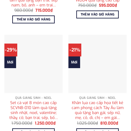
nam, bố, anh – em trai…
Giá
Giá
750.000
₫
595.000
₫
gốc
hiện
Giá
Giá
980.000
₫
715.000
₫
là:
tại
gốc
hiện
THÊM VÀO GIỎ HÀNG
750.000₫.
là:
là:
tại
THÊM VÀO GIỎ HÀNG
595.00
980.000₫.
là:
715.000₫.
-29%
-21%
Mới
Mới
QUÀ GIÁNG SINH - NOEL
QUÀ GIÁNG SINH - NOEL
Set cà vạt 8 món cao cấp
Khăn lụa cao cấp họa tiết kẻ
SCVN8-010 làm quà tặng
cam phong cách Tây Âu làm
sinh nhật, noel, valentine;
quà tặng bạn gái, sếp nữ,
thầy, cô; bạn trai, sếp, bố…
mẹ, cô, dì, chị – em gái…
Giá
Giá
Giá
Giá
1.750.000
₫
1.250.000
₫
1.025.000
₫
810.000
₫
gốc
hiện
gốc
hiện
là:
tại
là:
tại