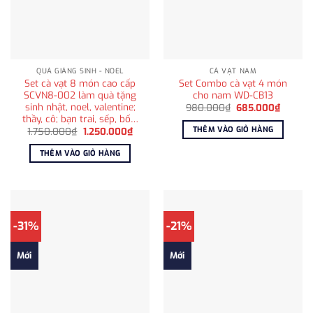
QUÀ GIÁNG SINH - NOEL
CÀ VẠT NAM
Set cà vạt 8 món cao cấp
Set Combo cà vạt 4 món
SCVN8-002 làm quà tặng
cho nam WD-CB13
sinh nhật, noel, valentine;
Giá
Giá
980.000
₫
685.000
₫
gốc
hiện
thầy, cô; bạn trai, sếp, bố…
là:
tại
THÊM VÀO GIỎ HÀNG
Giá
Giá
1.750.000
₫
1.250.000
₫
980.000₫.
là:
gốc
hiện
685.00
là:
tại
THÊM VÀO GIỎ HÀNG
1.750.000₫.
là:
1.250.000₫.
-31%
-21%
Mới
Mới