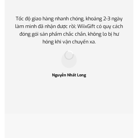
Tốc độ giao hàng nhanh chóng, khoảng 2-3 ngày
Quà t
làm mình đã nhận được rồi; WiixGift có quy cách
quan 
đóng gói sản phẩm chắc chắn, không lo bị hư
thế 
hỏng khi vận chuyển xa.
làm q
Nguyễn Nhất Long