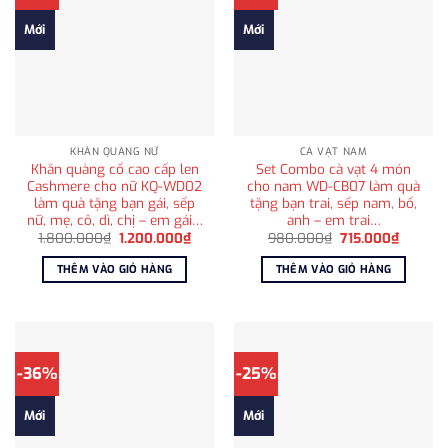
Mới
Mới
KHĂN QUÀNG NỮ
CÀ VẠT NAM
Khăn quàng cổ cao cấp len
Set Combo cà vạt 4 món
Cashmere cho nữ KQ-WD02
cho nam WD-CB07 làm quà
làm quà tặng bạn gái, sếp
tặng bạn trai, sếp nam, bố,
nữ, mẹ, cô, dì, chị – em gái…
anh – em trai…
Giá
Giá
Giá
Giá
1.800.000
₫
1.200.000
₫
980.000
₫
715.000
₫
gốc
hiện
gốc
hiện
là:
tại
là:
tại
THÊM VÀO GIỎ HÀNG
THÊM VÀO GIỎ HÀNG
1.800.000₫.
là:
980.000₫.
là:
1.200.000₫.
715.000
-36%
-25%
Mới
Mới