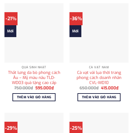
-21%
-36%
Mới
Mới
QUÀ SINH NHẬT
CÀ VẠT NAM
Thắt lưng da bò phong cách
Cà vạt vải lụa thời trang
Âu – Mỹ màu nâu TLD-
phong cách doanh nhân
WD03 quà tặng cao cấp
CVL-WD10
Giá
Giá
Giá
Giá
750.000
₫
595.000
₫
650.000
₫
415.000
₫
gốc
hiện
gốc
hiện
là:
tại
là:
tại
THÊM VÀO GIỎ HÀNG
THÊM VÀO GIỎ HÀNG
750.000₫.
là:
650.000₫.
là:
595.000₫.
415.000
-29%
-25%