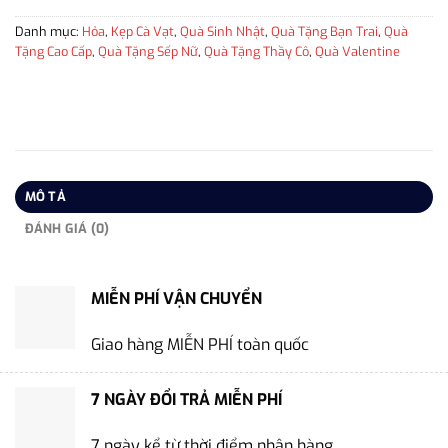
Danh mục:
Hỏa
,
Kẹp Cà Vạt
,
Quà Sinh Nhật
,
Quà Tặng Bạn Trai
,
Quà
Tặng Cao Cấp
,
Quà Tặng Sếp Nữ
,
Quà Tặng Thầy Cô
,
Quà Valentine
MÔ TẢ
ĐÁNH GIÁ (0)
MIỄN PHÍ VẬN CHUYỂN
Giao hàng MIỄN PHÍ toàn quốc
7 NGÀY ĐỔI TRẢ MIỄN PHÍ
7 ngày kể từ thời điểm nhận hàng