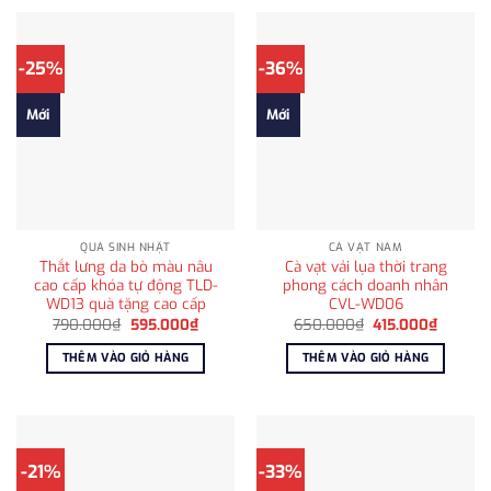
-25%
-36%
Mới
Mới
QUÀ SINH NHẬT
CÀ VẠT NAM
Thắt lưng da bò màu nâu
Cà vạt vải lụa thời trang
cao cấp khóa tự động TLD-
phong cách doanh nhân
WD13 quà tặng cao cấp
CVL-WD06
Giá
Giá
Giá
Giá
790.000
₫
595.000
₫
650.000
₫
415.000
₫
gốc
hiện
gốc
hiện
là:
tại
là:
tại
THÊM VÀO GIỎ HÀNG
THÊM VÀO GIỎ HÀNG
790.000₫.
là:
650.000₫.
là:
595.000₫.
415.000
-21%
-33%