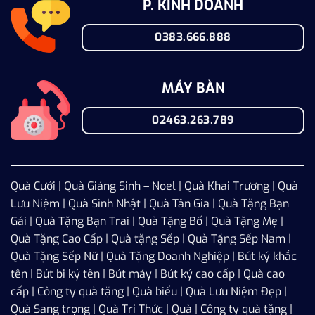
P. KINH DOANH
0383.666.888
MÁY BÀN
02463.263.789
Quà Cưới
|
Quà Giáng Sinh – Noel
|
Quà Khai Trương
|
Quà
Lưu Niệm
|
Quà Sinh Nhật
|
Quà Tân Gia
|
Quà Tặng Bạn
Gái
|
Quà Tặng Bạn Trai
|
Quà Tặng Bố
|
Quà Tặng Mẹ
|
Quà Tặng Cao Cấp
|
Quà tặng Sếp
|
Quà Tặng Sếp Nam
|
Quà Tặng Sếp Nữ
|
Quà Tặng Doanh Nghiệp
| Bút ký khắc
tên | Bút bi ký tên | Bút máy | Bút ký cao cấp | Quà cao
cấp | Công ty quà tặng | Quà biếu | Quà Lưu Niệm Đẹp |
Quà Sang trọng | Quà Tri Thức | Quà | Công ty quà tặng |