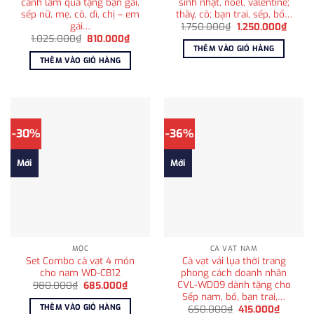
cảnh làm quà tặng bạn gái,
sinh nhật, noel, valentine;
sếp nữ, mẹ, cô, dì, chị – em
thầy, cô; bạn trai, sếp, bố…
gái…
Giá
Giá
1.750.000
₫
1.250.000
₫
gốc
hiện
Giá
Giá
1.025.000
₫
810.000
₫
là:
tại
gốc
hiện
THÊM VÀO GIỎ HÀNG
1.750.000₫.
là:
là:
tại
THÊM VÀO GIỎ HÀNG
1.250
1.025.000₫.
là:
810.000₫.
-30%
-36%
Mới
Mới
MỘC
CÀ VẠT NAM
Set Combo cà vạt 4 món
Cà vạt vải lụa thời trang
cho nam WD-CB12
phong cách doanh nhân
CVL-WD09 dành tặng cho
Giá
Giá
980.000
₫
685.000
₫
gốc
hiện
Sếp nam, bố, bạn trai,…
là:
tại
THÊM VÀO GIỎ HÀNG
Giá
Giá
650.000
₫
415.000
₫
980.000₫.
là: