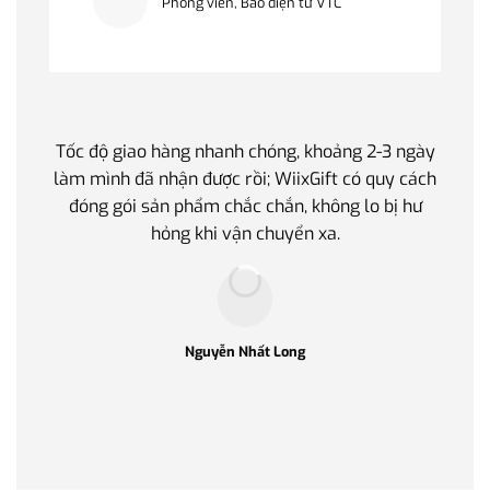
Phóng viên, Báo điện tử VTC
Tốc độ giao hàng nhanh chóng, khoảng 2-3 ngày
Quà t
làm mình đã nhận được rồi; WiixGift có quy cách
quan 
đóng gói sản phẩm chắc chắn, không lo bị hư
thế 
hỏng khi vận chuyển xa.
làm q
Nguyễn Nhất Long