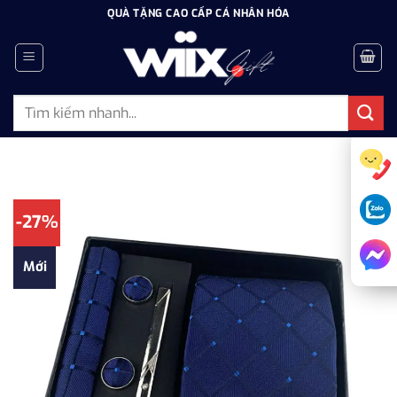
Bỏ
QUÀ TẶNG CAO CẤP CÁ NHÂN HÓA
qua
nội
dung
Tìm
kiếm:
-27%
Mới