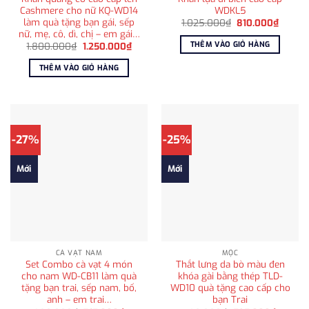
Cashmere cho nữ KQ-WD14
WDKL5
làm quà tặng bạn gái, sếp
Giá
Giá
1.025.000
₫
810.000
₫
gốc
hiện
nữ, mẹ, cô, dì, chị – em gái…
là:
tại
THÊM VÀO GIỎ HÀNG
Giá
Giá
1.800.000
₫
1.250.000
₫
1.025.000₫.
là:
gốc
hiện
810.00
là:
tại
THÊM VÀO GIỎ HÀNG
1.800.000₫.
là:
1.250.000₫.
-27%
-25%
Mới
Mới
CÀ VẠT NAM
MỘC
Set Combo cà vạt 4 món
Thắt lưng da bò màu đen
cho nam WD-CB11 làm quà
khóa gài bằng thép TLD-
tặng bạn trai, sếp nam, bố,
WD10 quà tặng cao cấp cho
anh – em trai…
bạn Trai