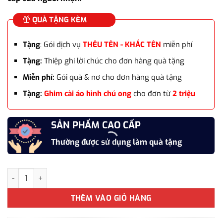
QUÀ TẶNG KÈM
Tặng
: Gói dịch vụ
THÊU TÊN - KHẮC TÊN
miễn phí
Tặng:
Thiệp ghi lời chúc cho đơn hàng quà tặng
Miễn phí:
Gói quà & nơ cho đơn hàng quà tặng
Tặng:
Ghim cài áo hình chú ong
cho đơn từ
2 triệu
SẢN PHẨM CAO CẤP
Thường được sử dụng làm quà tặng
Set Combo cà vạt 4 món cho nam WD-CB14 số lượng
THÊM VÀO GIỎ HÀNG