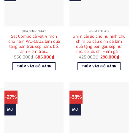
QUÀ SINH NHẬT
GHIM CÀI ÁO
Set Combo cà vạt 4 món
Ghim cài áo cho nữ hình chú
cho nam WD-CB02 làm quà
chim bồ câu đính đá làm
tặng bạn trai, sếp nam, bố,
quà tặng bạn gái, sếp nữ,
anh – em trai…
mẹ, cô, dì, chị – em gái…
Giá
Giá
Giá
Giá
950.000
₫
685.000
₫
425.000
₫
298.000
₫
gốc
hiện
gốc
hiện
là:
tại
là:
tại
THÊM VÀO GIỎ HÀNG
THÊM VÀO GIỎ HÀNG
950.000₫.
là:
425.000₫.
là:
685.000₫.
298.00
-27%
-33%
Mới
Mới