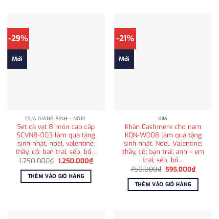
-29%
-21%
Mới
Mới
QUÀ GIÁNG SINH - NOEL
KIM
Set cà vạt 8 món cao cấp
Khăn Cashmere cho nam
SCVN8-003 làm quà tặng
KQN-WD08 làm quà tặng
sinh nhật, noel, valentine;
sinh nhật, Noel, Valentine;
thầy, cô; bạn trai, sếp, bố…
thầy, cô; bạn trai; anh – em
trai; sếp, bố…
Giá
Giá
1.750.000
₫
1.250.000
₫
gốc
hiện
Giá
Giá
750.000
₫
595.000
₫
là:
tại
gốc
hiện
THÊM VÀO GIỎ HÀNG
1.750.000₫.
là:
là:
tại
THÊM VÀO GIỎ HÀNG
1.250.000₫.
750.000₫.
là:
595.00