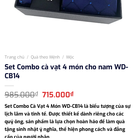
Trang chủ
/
Quà theo Mệnh
/
Mộc
Set Combo cà vạt 4 món cho nam WD-
CB14
Giá
Giá
985.000
715.000
₫
₫
gốc
hiện
Set Combo Cà Vạt 4 Món WD-CB14 là biểu tượng của sự
là:
tại
lịch lãm và tinh tế. Được thiết kế dành riêng cho các
985.000₫.
là:
quý ông, sản phẩm là lựa chọn hoàn hảo để làm quà
715.000₫.
tặng sinh nhật ý nghĩa, thể hiện phong cách và đẳng
cấp của người nhận.