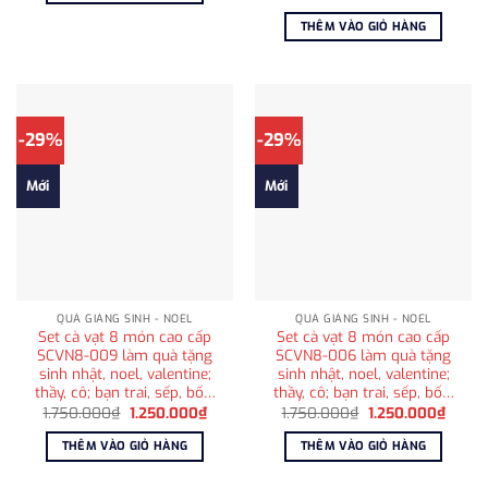
gốc
hiện
685.000₫.
là:
tại
THÊM VÀO GIỎ HÀNG
650.000₫.
là:
415.000
-29%
-29%
Mới
Mới
QUÀ GIÁNG SINH - NOEL
QUÀ GIÁNG SINH - NOEL
Set cà vạt 8 món cao cấp
Set cà vạt 8 món cao cấp
SCVN8-009 làm quà tặng
SCVN8-006 làm quà tặng
sinh nhật, noel, valentine;
sinh nhật, noel, valentine;
thầy, cô; bạn trai, sếp, bố…
thầy, cô; bạn trai, sếp, bố…
Giá
Giá
Giá
Giá
1.750.000
₫
1.250.000
₫
1.750.000
₫
1.250.000
₫
gốc
hiện
gốc
hiện
là:
tại
là:
tại
THÊM VÀO GIỎ HÀNG
THÊM VÀO GIỎ HÀNG
1.750.000₫.
là:
1.750.000₫.
là:
1.250.000₫.
1.250