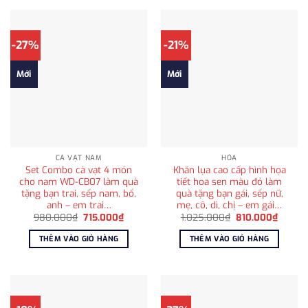
-27%
-21%
Mới
Mới
CÀ VẠT NAM
HỎA
Set Combo cà vạt 4 món
Khăn lụa cao cấp hình họa
cho nam WD-CB07 làm quà
tiết hoa sen màu đỏ làm
tặng bạn trai, sếp nam, bố,
quà tặng bạn gái, sếp nữ,
anh – em trai…
mẹ, cô, dì, chị – em gái…
Giá
Giá
Giá
Giá
980.000
₫
715.000
₫
1.025.000
₫
810.000
₫
gốc
hiện
gốc
hiện
là:
tại
là:
tại
THÊM VÀO GIỎ HÀNG
THÊM VÀO GIỎ HÀNG
980.000₫.
là:
1.025.000₫.
là:
715.000₫.
810.00