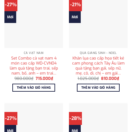
-27%
-21%
Mới
Mới
CÀ VẠT NAM
QUÀ GIÁNG SINH - NOEL
Set Combo cà vạt nam 4
Khăn lụa cao cấp họa tiết kẻ
món cao cấp WD-CVN04
cam phong cách Tây Âu làm
làm quà tặng bạn trai, sếp
quà tặng bạn gái, sếp nữ,
nam, bố, anh – em trai…
mẹ, cô, dì, chị – em gái…
Giá
Giá
Giá
Giá
980.000
₫
715.000
₫
1.025.000
₫
810.000
₫
gốc
hiện
gốc
hiện
là:
tại
là:
tại
THÊM VÀO GIỎ HÀNG
THÊM VÀO GIỎ HÀNG
980.000₫.
là:
1.025.000₫.
là:
715.000₫.
810.00
-27%
-28%
Mới
Mới