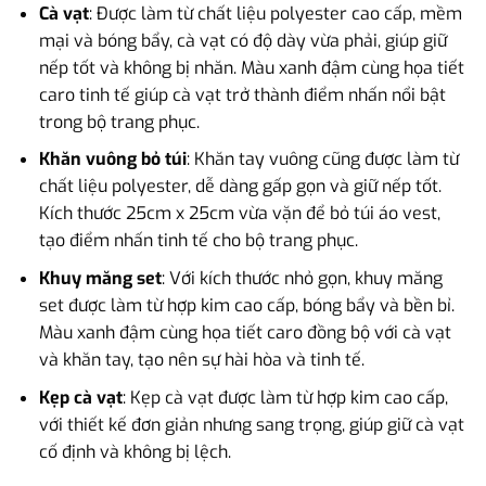
Cà vạt
: Được làm từ chất liệu polyester cao cấp, mềm
mại và bóng bẩy, cà vạt có độ dày vừa phải, giúp giữ
nếp tốt và không bị nhăn. Màu xanh đậm cùng họa tiết
caro tinh tế giúp cà vạt trở thành điểm nhấn nổi bật
trong bộ trang phục.
Khăn vuông bỏ túi
: Khăn tay vuông cũng được làm từ
chất liệu polyester, dễ dàng gấp gọn và giữ nếp tốt.
Kích thước 25cm x 25cm vừa vặn để bỏ túi áo vest,
tạo điểm nhấn tinh tế cho bộ trang phục.
Khuy măng set
: Với kích thước nhỏ gọn, khuy măng
set được làm từ hợp kim cao cấp, bóng bẩy và bền bỉ.
Màu xanh đậm cùng họa tiết caro đồng bộ với cà vạt
và khăn tay, tạo nên sự hài hòa và tinh tế.
Kẹp cà vạt
: Kẹp cà vạt được làm từ hợp kim cao cấp,
với thiết kế đơn giản nhưng sang trọng, giúp giữ cà vạt
cố định và không bị lệch.