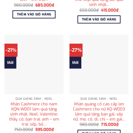
sinh nhật,..
Giá
Giá
980.000
₫
685.000
₫
gốc
hiện
Giá
Giá
650.000
₫
415.000
₫
là:
tại
gốc
hiện
THÊM VÀO GIỎ HÀNG
980.000₫.
là:
là:
tại
THÊM VÀO GIỎ HÀNG
685.000₫.
650.000₫.
là:
415.000
-21%
-27%
Mới
Mới
QUÀ GIÁNG SINH - NOEL
QUÀ GIÁNG SINH - NOEL
Khăn Cashmere cho nam
Khăn quàng cổ cao cấp len
KQN-WD01 làm quà tặng
Cashmere cho nữ KQ-WD03
sinh nhật, Noel, Valentine;
làm quà tặng bạn gái, sếp
thầy, cô; bạn trai; anh – em
nữ, mẹ, cô, dì, chị – em gái…
trai; sếp, bố…
Giá
Giá
980.000
₫
715.000
₫
gốc
hiện
Giá
Giá
750.000
₫
595.000
₫
là:
tại