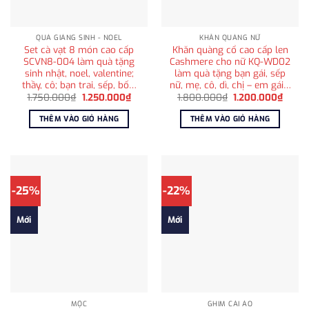
QUÀ GIÁNG SINH - NOEL
KHĂN QUÀNG NỮ
Set cà vạt 8 món cao cấp
Khăn quàng cổ cao cấp len
SCVN8-004 làm quà tặng
Cashmere cho nữ KQ-WD02
sinh nhật, noel, valentine;
làm quà tặng bạn gái, sếp
thầy, cô; bạn trai, sếp, bố…
nữ, mẹ, cô, dì, chị – em gái…
Giá
Giá
Giá
Giá
1.750.000
₫
1.250.000
₫
1.800.000
₫
1.200.000
₫
gốc
hiện
gốc
hiện
là:
tại
là:
tại
THÊM VÀO GIỎ HÀNG
THÊM VÀO GIỎ HÀNG
1.750.000₫.
là:
1.800.000₫.
là:
1.250.000₫.
1.200
-25%
-22%
Mới
Mới
MỘC
GHIM CÀI ÁO