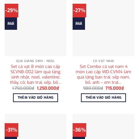
-29%
-27%
Mới
Mới
QUÀ GIÁNG SINH - NOEL
CÀ VẠT NAM
Set cà vạt 8 món cao cấp
Set Combo cà vạt nam 4
SCVN8-002 làm quà tặng
món cao cấp WD-CVN14 làm
sinh nhật, noel, valentine;
quà tặng bạn trai, sếp nam,
thầy, cô; bạn trai, sếp, bố…
bố, anh – em trai…
Giá
Giá
Giá
Giá
1.750.000
₫
1.250.000
₫
980.000
₫
715.000
₫
gốc
hiện
gốc
hiện
là:
tại
là:
tại
THÊM VÀO GIỎ HÀNG
THÊM VÀO GIỎ HÀNG
1.750.000₫.
là:
980.000₫.
là:
1.250.000₫.
715.000
-31%
-36%