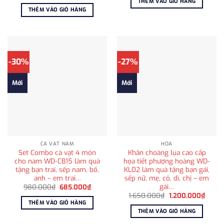
gốc
hiện
THÊM VÀO GIỎ HÀNG
980.000₫.
là:
là:
tại
THÊM VÀO GIỎ HÀNG
715.000
750.000₫.
là:
595.000₫.
-30%
-27%
Mới
Mới
CÀ VẠT NAM
HỎA
Set Combo cà vạt 4 món
Khăn choàng lụa cao cấp
cho nam WD-CB15 làm quà
họa tiết phượng hoàng WD-
tặng bạn trai, sếp nam, bố,
KL02 làm quà tặng bạn gái,
anh – em trai…
sếp nữ, mẹ, cô, dì, chị – em
gái…
Giá
Giá
980.000
₫
685.000
₫
gốc
hiện
Giá
Giá
1.650.000
₫
1.200.000
₫
là:
tại
gốc
hiện
THÊM VÀO GIỎ HÀNG
980.000₫.
là:
là:
tại
THÊM VÀO GIỎ HÀNG
685.000₫.
1.650.000₫.
là:
1.200