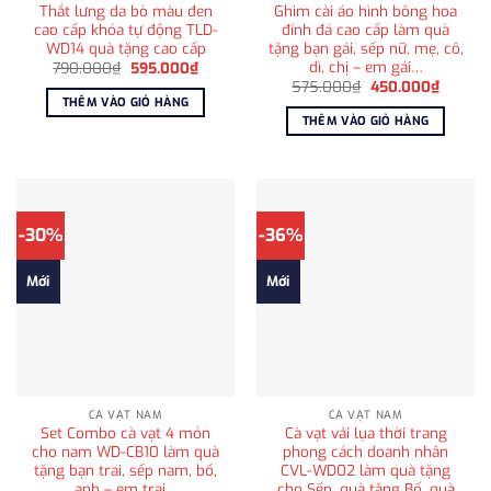
Thắt lưng da bò màu đen
Ghim cài áo hình bông hoa
cao cấp khóa tự động TLD-
đính đá cao cấp làm quà
WD14 quà tặng cao cấp
tặng bạn gái, sếp nữ, mẹ, cô,
dì, chị – em gái…
Giá
Giá
790.000
₫
595.000
₫
gốc
hiện
Giá
Giá
575.000
₫
450.000
₫
là:
tại
gốc
hiện
THÊM VÀO GIỎ HÀNG
790.000₫.
là:
là:
tại
THÊM VÀO GIỎ HÀNG
595.000₫.
575.000₫.
là:
450.00
-30%
-36%
Mới
Mới
CÀ VẠT NAM
CÀ VẠT NAM
Set Combo cà vạt 4 món
Cà vạt vải lụa thời trang
cho nam WD-CB10 làm quà
phong cách doanh nhân
tặng bạn trai, sếp nam, bố,
CVL-WD02 làm quà tặng
anh – em trai…
cho Sếp, quà tặng Bố, quà