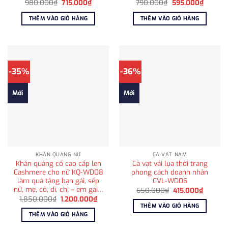
Giá
Giá
Giá
Giá
980.000
₫
715.000
₫
790.000
₫
595.000
₫
gốc
hiện
gốc
hiện
là:
tại
là:
tại
THÊM VÀO GIỎ HÀNG
THÊM VÀO GIỎ HÀNG
980.000₫.
là:
790.000₫.
là:
715.000₫.
595.00
-35%
-36%
Mới
Mới
KHĂN QUÀNG NỮ
CÀ VẠT NAM
Khăn quàng cổ cao cấp len
Cà vạt vải lụa thời trang
Cashmere cho nữ KQ-WD08
phong cách doanh nhân
làm quà tặng bạn gái, sếp
CVL-WD06
nữ, mẹ, cô, dì, chị – em gái…
Giá
Giá
650.000
₫
415.000
₫
gốc
hiện
Giá
Giá
1.850.000
₫
1.200.000
₫
là:
tại
gốc
hiện
THÊM VÀO GIỎ HÀNG
650.000₫.
là:
là:
tại
THÊM VÀO GIỎ HÀNG
415.000
1.850.000₫.
là:
1.200.000₫.