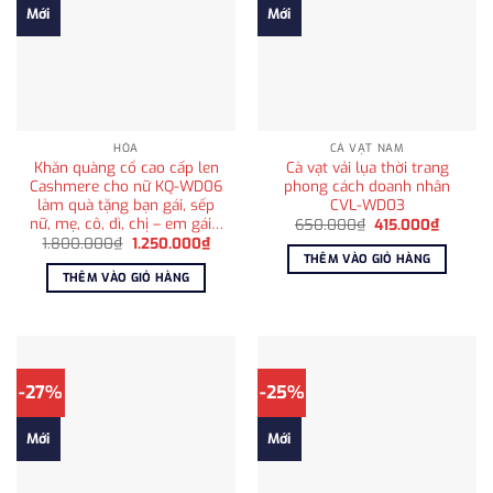
Mới
Mới
HỎA
CÀ VẠT NAM
Khăn quàng cổ cao cấp len
Cà vạt vải lụa thời trang
Cashmere cho nữ KQ-WD06
phong cách doanh nhân
làm quà tặng bạn gái, sếp
CVL-WD03
nữ, mẹ, cô, dì, chị – em gái…
Giá
Giá
650.000
₫
415.000
₫
gốc
hiện
Giá
Giá
1.800.000
₫
1.250.000
₫
là:
tại
gốc
hiện
THÊM VÀO GIỎ HÀNG
650.000₫.
là:
là:
tại
THÊM VÀO GIỎ HÀNG
415.000
1.800.000₫.
là:
1.250.000₫.
-27%
-25%
Mới
Mới