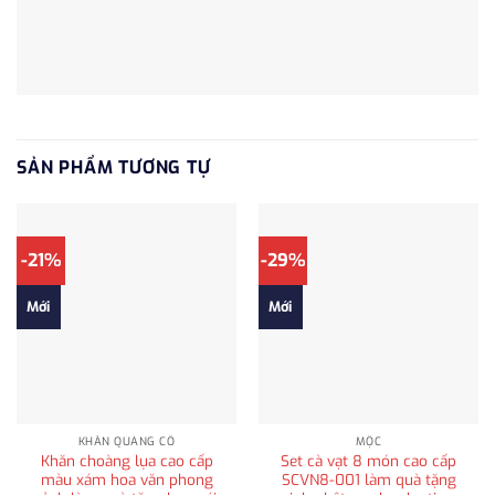
SẢN PHẨM TƯƠNG TỰ
-21%
-29%
Mới
Mới
KHĂN QUÀNG CỔ
MỘC
Khăn choàng lụa cao cấp
Set cà vạt 8 món cao cấp
màu xám hoa văn phong
SCVN8-001 làm quà tặng