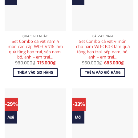
QUÀ SINH NHẬT
CÀ VẠT NAM
Set Combo cà vạt nam 4
Set Combo cà vạt 4 món
món cao cấp WD-CVN16 làm
cho nam WD-CB03 làm quà
quà tặng bạn trai, sếp nam,
tặng bạn trai, sếp nam, bố,
bố, anh – em trai…
anh – em trai…
Giá
Giá
Giá
Giá
980.000
₫
715.000
₫
950.000
₫
685.000
₫
gốc
hiện
gốc
hiện
là:
tại
là:
tại
THÊM VÀO GIỎ HÀNG
THÊM VÀO GIỎ HÀNG
980.000₫.
là:
950.000₫.
là:
715.000₫.
685.00
-29%
-33%
Mới
Mới