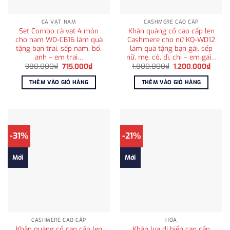
CÀ VẠT NAM
CASHMERE CAO CẤP
Set Combo cà vạt 4 món
Khăn quàng cổ cao cấp len
cho nam WD-CB16 làm quà
Cashmere cho nữ KQ-WD12
tặng bạn trai, sếp nam, bố,
làm quà tặng bạn gái, sếp
anh – em trai…
nữ, mẹ, cô, dì, chị – em gái…
Giá
Giá
Giá
Giá
980.000
₫
715.000
₫
1.800.000
₫
1.200.000
₫
gốc
hiện
gốc
hiện
là:
tại
là:
tại
THÊM VÀO GIỎ HÀNG
THÊM VÀO GIỎ HÀNG
980.000₫.
là:
1.800.000₫.
là:
715.000₫.
1.200
-31%
-21%
Mới
Mới
CASHMERE CAO CẤP
HỎA
Khăn quàng cổ cao cấp len
Khăn lụa đi biển cao cấp