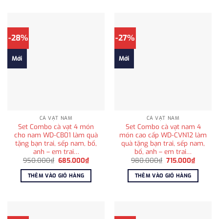
-28%
-27%
Mới
Mới
CÀ VẠT NAM
CÀ VẠT NAM
Set Combo cà vạt 4 món
Set Combo cà vạt nam 4
cho nam WD-CB01 làm quà
món cao cấp WD-CVN12 làm
tặng bạn trai, sếp nam, bố,
quà tặng bạn trai, sếp nam,
anh – em trai…
bố, anh – em trai…
Giá
Giá
Giá
Giá
950.000
₫
685.000
₫
980.000
₫
715.000
₫
gốc
hiện
gốc
hiện
là:
tại
là:
tại
THÊM VÀO GIỎ HÀNG
THÊM VÀO GIỎ HÀNG
950.000₫.
là:
980.000₫.
là:
685.000₫.
715.000