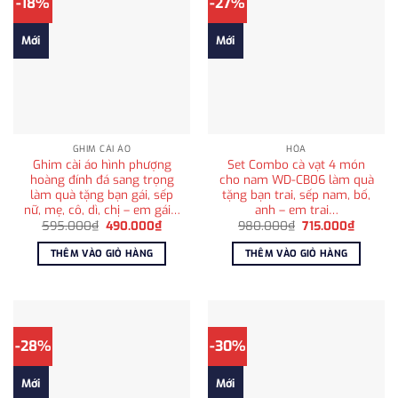
-18%
-27%
Mới
Mới
GHIM CÀI ÁO
HỎA
Ghim cài áo hình phượng
Set Combo cà vạt 4 món
hoàng đính đá sang trọng
cho nam WD-CB06 làm quà
làm quà tặng bạn gái, sếp
tặng bạn trai, sếp nam, bố,
nữ, mẹ, cô, dì, chị – em gái…
anh – em trai…
Giá
Giá
Giá
Giá
595.000
₫
490.000
₫
980.000
₫
715.000
₫
gốc
hiện
gốc
hiện
là:
tại
là:
tại
THÊM VÀO GIỎ HÀNG
THÊM VÀO GIỎ HÀNG
595.000₫.
là:
980.000₫.
là:
490.000₫.
715.000
-28%
-30%
Mới
Mới