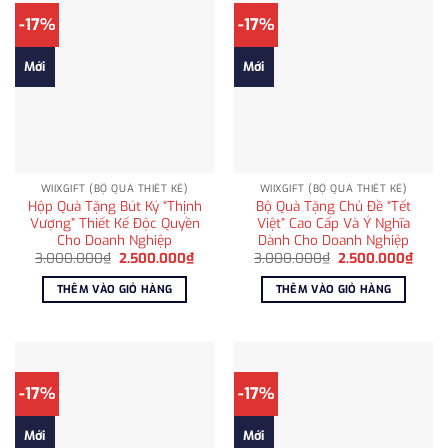
-17%
-17%
Mới
Mới
WIIXGIFT (BỘ QUÀ THIẾT KẾ)
WIIXGIFT (BỘ QUÀ THIẾT KẾ)
Hộp Quà Tặng Bút Ký “Thịnh
Bộ Quà Tặng Chủ Đề “Tết
Vượng” Thiết Kế Độc Quyền
Việt” Cao Cấp Và Ý Nghĩa
Cho Doanh Nghiệp
Dành Cho Doanh Nghiệp
Giá
Giá
Giá
Giá
3.000.000
₫
2.500.000
₫
3.000.000
₫
2.500.000
₫
gốc
hiện
gốc
hiện
là:
tại
là:
tại
THÊM VÀO GIỎ HÀNG
THÊM VÀO GIỎ HÀNG
3.000.000₫.
là:
3.000.000₫.
là:
2.500.000₫.
2.500
-17%
-17%
Mới
Mới