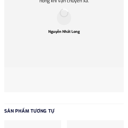
hỏng khi vận chuyển xa.
làm q
Nguyễn Nhất Long
SẢN PHẨM TƯƠNG TỰ