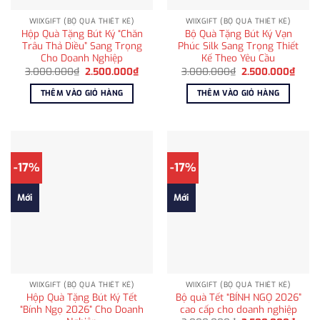
WIIXGIFT (BỘ QUÀ THIẾT KẾ)
WIIXGIFT (BỘ QUÀ THIẾT KẾ)
Hộp Quà Tặng Bút Ký “Chăn
Bộ Quà Tặng Bút Ký Vạn
Trâu Thả Diều” Sang Trọng
Phúc Silk Sang Trọng Thiết
Cho Doanh Nghiệp
Kế Theo Yêu Cầu
Giá
Giá
Giá
Giá
3.000.000
₫
2.500.000
₫
3.000.000
₫
2.500.000
₫
gốc
hiện
gốc
hiện
là:
tại
là:
tại
THÊM VÀO GIỎ HÀNG
THÊM VÀO GIỎ HÀNG
3.000.000₫.
là:
3.000.000₫.
là:
2.500.000₫.
2.500
-17%
-17%
Mới
Mới
WIIXGIFT (BỘ QUÀ THIẾT KẾ)
WIIXGIFT (BỘ QUÀ THIẾT KẾ)
Hộp Quà Tặng Bút Ký Tết
Bộ quà Tết “BÍNH NGỌ 2026”
“Bính Ngọ 2026” Cho Doanh
cao cấp cho doanh nghiệp