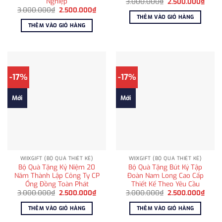
Nghiệp
Giá
Giá
3.000.000
₫
2.500.000
₫
gốc
hiện
Giá
Giá
3.000.000
₫
2.500.000
₫
là:
tại
gốc
hiện
THÊM VÀO GIỎ HÀNG
3.000.000₫.
là:
là:
tại
THÊM VÀO GIỎ HÀNG
2.500
3.000.000₫.
là:
2.500.000₫.
-17%
-17%
Mới
Mới
WIIXGIFT (BỘ QUÀ THIẾT KẾ)
WIIXGIFT (BỘ QUÀ THIẾT KẾ)
Bộ Quà Tặng Kỷ Niệm 20
Bộ Quà Tặng Bút Ký Tập
Năm Thành Lập Công Ty CP
Đoàn Nam Long Cao Cấp
Ống Đồng Toàn Phát
Thiết Kế Theo Yêu Cầu
Giá
Giá
Giá
Giá
3.000.000
₫
2.500.000
₫
3.000.000
₫
2.500.000
₫
gốc
hiện
gốc
hiện
là:
tại
là:
tại
THÊM VÀO GIỎ HÀNG
THÊM VÀO GIỎ HÀNG
3.000.000₫.
là:
3.000.000₫.
là:
2.500.000₫.
2.500