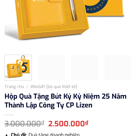
Trang chủ
/
WiixGift (bộ quà thiết kế)
Hộp Quà Tặng Bút Ký Kỷ Niệm 25 Năm
Thành Lập Công Ty CP Lizen
Giá
Giá
3.000.000
2.500.000
₫
₫
gốc
hiện
Chủ đề
: Quà tặng doanh nghiệp