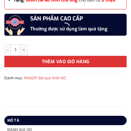
Tặng:
Ghim cài áo hình chú ong
cho đơn từ
2 triệu
SẢN PHẨM CAO CẤP
Thường được sử dụng làm quà tặng
Hộp Quà Tặng Bút Ký Kỷ Niệm 25 Năm Thành Lập Công Ty CP Liz
THÊM VÀO GIỎ HÀNG
Danh mục:
WiixGift (bộ quà thiết kế)
MÔ TẢ
ĐÁNH GIÁ (0)