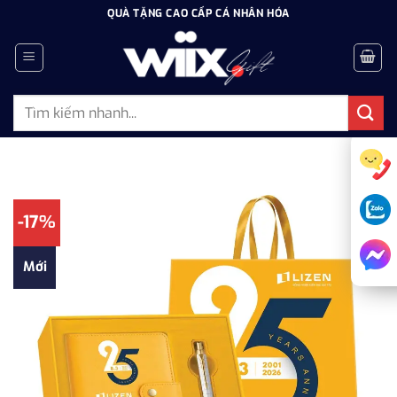
Bỏ
QUÀ TẶNG CAO CẤP CÁ NHÂN HÓA
qua
nội
dung
Tìm
kiếm:
-17%
Mới