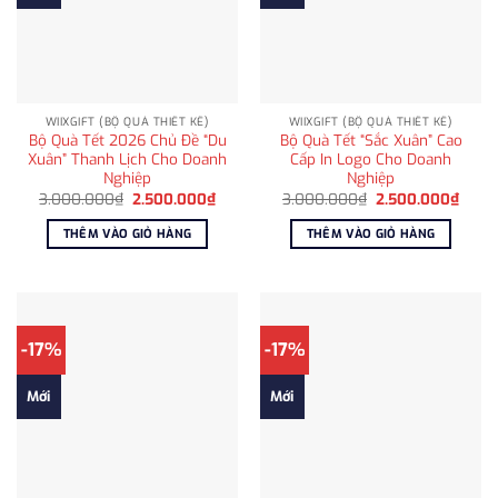
WIIXGIFT (BỘ QUÀ THIẾT KẾ)
WIIXGIFT (BỘ QUÀ THIẾT KẾ)
Bộ Quà Tết 2026 Chủ Đề “Du
Bộ Quà Tết “Sắc Xuân” Cao
Xuân” Thanh Lịch Cho Doanh
Cấp In Logo Cho Doanh
Nghiệp
Nghiệp
Giá
Giá
Giá
Giá
3.000.000
₫
2.500.000
₫
3.000.000
₫
2.500.000
₫
gốc
hiện
gốc
hiện
là:
tại
là:
tại
THÊM VÀO GIỎ HÀNG
THÊM VÀO GIỎ HÀNG
3.000.000₫.
là:
3.000.000₫.
là:
2.500.000₫.
2.500
-17%
-17%
Mới
Mới