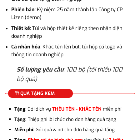
là:
tại
3.000.000₫.
là:
Phiên bản
: Kỷ niệm 25 năm thành lập Công ty CP
2.500.000₫.
Lizen (demo)
Thiết kế
: Túi và hộp thiết kế riêng theo nhận diện
doanh nghiệp
Cá nhân hóa
: Khắc tên lên bút; túi hộp có logo và
thông tin doanh nghiệp
Số lượng yêu cầu
: 100 bộ (tối thiểu 100
bộ quà)
QUÀ TẶNG KÈM
Tặng
: Gói dịch vụ
THÊU TÊN - KHẮC TÊN
miễn phí
Tặng:
Thiệp ghi lời chúc cho đơn hàng quà tặng
Miễn phí:
Gói quà & nơ cho đơn hàng quà tặng