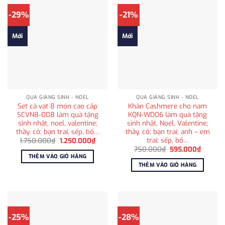
-29%
-21%
Mới
Mới
QUÀ GIÁNG SINH - NOEL
QUÀ GIÁNG SINH - NOEL
Set cà vạt 8 món cao cấp
Khăn Cashmere cho nam
SCVN8-008 làm quà tặng
KQN-WD06 làm quà tặng
sinh nhật, noel, valentine;
sinh nhật, Noel, Valentine;
thầy, cô; bạn trai, sếp, bố…
thầy, cô; bạn trai; anh – em
trai; sếp, bố…
Giá
Giá
1.750.000
₫
1.250.000
₫
gốc
hiện
Giá
Giá
750.000
₫
595.000
₫
là:
tại
gốc
hiện
THÊM VÀO GIỎ HÀNG
1.750.000₫.
là:
là:
tại
THÊM VÀO GIỎ HÀNG
1.250.000₫.
750.000₫.
là:
595.00
-25%
-28%