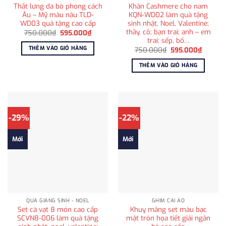
Thắt lưng da bò phong cách
Khăn Cashmere cho nam
Âu – Mỹ màu nâu TLD-
KQN-WD02 làm quà tặng
WD03 quà tặng cao cấp
sinh nhật, Noel, Valentine;
thầy, cô; bạn trai; anh – em
Giá
Giá
750.000
₫
595.000
₫
gốc
hiện
trai; sếp, bố…
là:
tại
THÊM VÀO GIỎ HÀNG
Giá
Giá
750.000
₫
595.000
₫
750.000₫.
là:
gốc
hiện
595.000₫.
là:
tại
THÊM VÀO GIỎ HÀNG
750.000₫.
là:
595.00
-29%
-22%
Mới
Mới
QUÀ GIÁNG SINH - NOEL
GHIM CÀI ÁO
Set cà vạt 8 món cao cấp
Khuy măng set màu bạc
SCVN8-006 làm quà tặng
mặt tròn họa tiết giải ngân