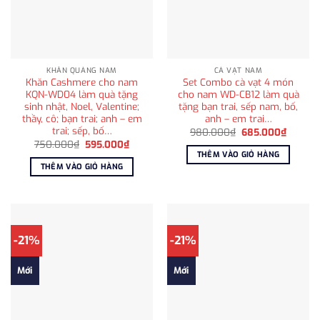
KHĂN QUÀNG NAM
CÀ VẠT NAM
Khăn Cashmere cho nam
Set Combo cà vạt 4 món
KQN-WD04 làm quà tặng
cho nam WD-CB12 làm quà
sinh nhật, Noel, Valentine;
tặng bạn trai, sếp nam, bố,
thầy, cô; bạn trai; anh – em
anh – em trai…
trai; sếp, bố…
Giá
Giá
980.000
₫
685.000
₫
gốc
hiện
Giá
Giá
750.000
₫
595.000
₫
là:
tại
gốc
hiện
THÊM VÀO GIỎ HÀNG
980.000₫.
là:
là:
tại
THÊM VÀO GIỎ HÀNG
685.00
750.000₫.
là:
595.000₫.
-21%
-21%
Mới
Mới