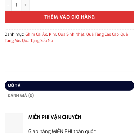
Ghim cài áo hình hoa Tulip đính đá cao cấp màu vàng làm quà tặng 
THÊM VÀO GIỎ HÀNG
Danh mục:
Ghim Cài Áo
,
Kim
,
Quà Sinh Nhật
,
Quà Tặng Cao Cấp
,
Quà
Tặng Mẹ
,
Quà Tặng Sếp Nữ
MÔ TẢ
ĐÁNH GIÁ (0)
MIỄN PHÍ VẬN CHUYỂN
Giao hàng MIỄN PHÍ toàn quốc