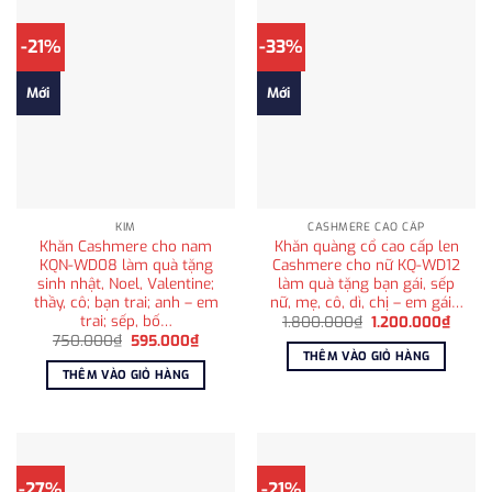
-21%
-33%
Mới
Mới
KIM
CASHMERE CAO CẤP
Khăn Cashmere cho nam
Khăn quàng cổ cao cấp len
KQN-WD08 làm quà tặng
Cashmere cho nữ KQ-WD12
sinh nhật, Noel, Valentine;
làm quà tặng bạn gái, sếp
thầy, cô; bạn trai; anh – em
nữ, mẹ, cô, dì, chị – em gái…
trai; sếp, bố…
Giá
Giá
1.800.000
₫
1.200.000
₫
gốc
hiện
Giá
Giá
750.000
₫
595.000
₫
là:
tại
gốc
hiện
THÊM VÀO GIỎ HÀNG
1.800.000₫.
là:
là:
tại
THÊM VÀO GIỎ HÀNG
1.200
750.000₫.
là:
595.000₫.
-27%
-21%