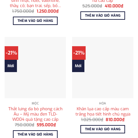
sinh nhật, noel, valentine;
hà cao cấp
thầy, cô; bạn trai, sếp, bố…
Giá
Giá
525.000
₫
410.000
₫
gốc
hiện
Giá
Giá
1.750.000
₫
1.250.000
₫
là:
tại
gốc
hiện
THÊM VÀO GIỎ HÀNG
525.000₫.
là:
là:
tại
THÊM VÀO GIỎ HÀNG
410.000
1.750.000₫.
là:
1.250.000₫.
-21%
-21%
Mới
Mới
MỘC
HỎA
Thắt lưng da bò phong cách
Khăn lụa cao cấp màu cam
Âu – Mỹ màu đen TLD-
trắng họa tiết hình chú ngựa
WD04 quà tặng cao cấp
Giá
Giá
1.025.000
₫
810.000
₫
gốc
hiện
Giá
Giá
750.000
₫
595.000
₫
là:
tại
gốc
hiện
THÊM VÀO GIỎ HÀNG
1.025.000₫.
là:
là:
tại
THÊM VÀO GIỎ HÀNG
810.00
750.000₫.
là: