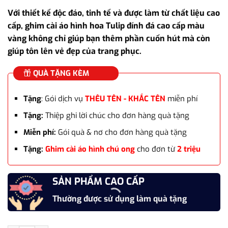
gốc
hiện
Với thiết kế độc đáo, tinh tế và được làm từ chất liệu cao
là:
tại
cấp, ghim cài áo hình hoa Tulip đính đá cao cấp màu
575.000₫.
là:
vàng không chỉ giúp bạn thêm phần cuốn hút mà còn
450.000₫.
giúp tôn lên vẻ đẹp của trang phục.
QUÀ TẶNG KÈM
Tặng
: Gói dịch vụ
THÊU TÊN - KHẮC TÊN
miễn phí
Tặng:
Thiệp ghi lời chúc cho đơn hàng quà tặng
Miễn phí:
Gói quà & nơ cho đơn hàng quà tặng
Tặng:
Ghim cài áo hình chú ong
cho đơn từ
2 triệu
SẢN PHẨM CAO CẤP
Thường được sử dụng làm quà tặng