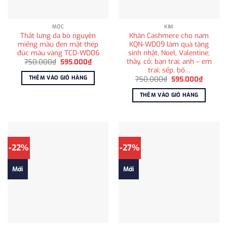
MỘC
KIM
Thắt lưng da bò nguyên
Khăn Cashmere cho nam
miếng màu đen mặt thép
KQN-WD09 làm quà tặng
đúc màu vàng TCD-WD06
sinh nhật, Noel, Valentine;
thầy, cô; bạn trai; anh – em
Giá
Giá
750.000
₫
595.000
₫
gốc
hiện
trai; sếp, bố…
là:
tại
THÊM VÀO GIỎ HÀNG
Giá
Giá
750.000
₫
595.000
₫
750.000₫.
là:
gốc
hiện
595.000₫.
là:
tại
THÊM VÀO GIỎ HÀNG
750.000₫.
là:
595.00
-22%
-27%
Mới
Mới