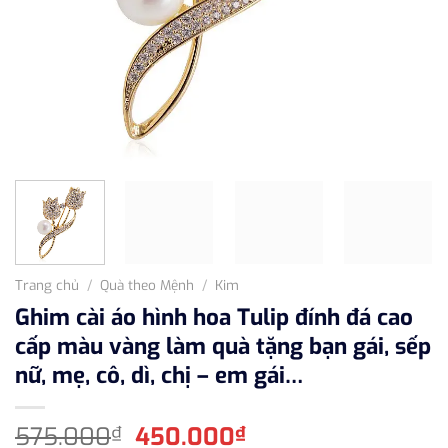
Trang chủ
/
Quà theo Mệnh
/
Kim
Ghim cài áo hình hoa Tulip đính đá cao
cấp màu vàng làm quà tặng bạn gái, sếp
nữ, mẹ, cô, dì, chị – em gái…
Giá
Giá
575.000
450.000
₫
₫