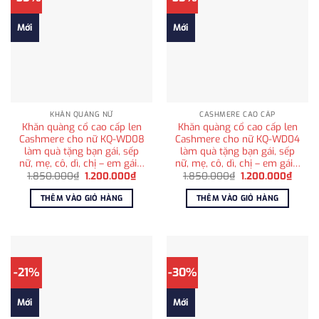
Mới
Mới
KHĂN QUÀNG NỮ
CASHMERE CAO CẤP
Khăn quàng cổ cao cấp len
Khăn quàng cổ cao cấp len
Cashmere cho nữ KQ-WD08
Cashmere cho nữ KQ-WD04
làm quà tặng bạn gái, sếp
làm quà tặng bạn gái, sếp
nữ, mẹ, cô, dì, chị – em gái…
nữ, mẹ, cô, dì, chị – em gái…
Giá
Giá
Giá
Giá
1.850.000
₫
1.200.000
₫
1.850.000
₫
1.200.000
₫
gốc
hiện
gốc
hiện
là:
tại
là:
tại
THÊM VÀO GIỎ HÀNG
THÊM VÀO GIỎ HÀNG
1.850.000₫.
là:
1.850.000₫.
là:
1.200.000₫.
1.200
-21%
-30%
Mới
Mới