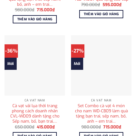
bố, anh – em trai…
Giá
Giá
790.000
₫
595.000
₫
gốc
hiện
Giá
Giá
980.000
₫
715.000
₫
là:
tại
gốc
hiện
THÊM VÀO GIỎ HÀNG
790.000₫.
là:
là:
tại
THÊM VÀO GIỎ HÀNG
595.00
980.000₫.
là:
715.000₫.
-36%
-27%
Mới
Mới
CÀ VẠT NAM
CÀ VẠT NAM
Cà vạt vải lụa thời trang
Set Combo cà vạt 4 món
phong cách doanh nhân
cho nam WD-CB09 làm quà
CVL-WD09 dành tặng cho
tặng bạn trai, sếp nam, bố,
Sếp nam, bố, bạn trai,…
anh – em trai…
Giá
Giá
Giá
Giá
650.000
₫
415.000
₫
980.000
₫
715.000
₫
gốc
hiện
gốc
hiện
là:
tại
là:
tại