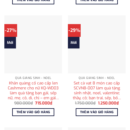
THÊM VÀO GIỎ HÀNG
THÊM VÀO GIỎ HÀNG
650.000₫.
là:
980.000₫.
là:
415.000₫.
715.000
-27%
-29%
Mới
Mới
QUÀ GIÁNG SINH - NOEL
QUÀ GIÁNG SINH - NOEL
Khăn quàng cổ cao cấp len
Set cà vạt 8 món cao cấp
Cashmere cho nữ KQ-WD03
SCVN8-007 làm quà tặng
làm quà tặng bạn gái, sếp
sinh nhật, noel, valentine;
nữ, mẹ, cô, dì, chị – em gái…
thầy, cô; bạn trai, sếp, bố…
Giá
Giá
Giá
Giá
980.000
₫
715.000
₫
1.750.000
₫
1.250.000
₫
gốc
hiện
gốc
hiện
là:
tại
là:
tại
THÊM VÀO GIỎ HÀNG
THÊM VÀO GIỎ HÀNG
980.000₫.
là:
1.750.000₫.
là:
715.000₫.
1.250