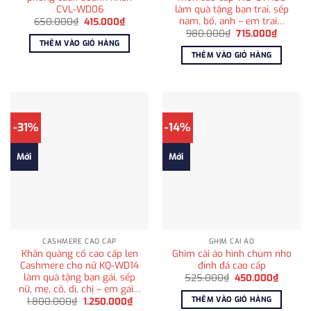
CVL-WD06
làm quà tặng bạn trai, sếp
nam, bố, anh – em trai…
Giá
Giá
650.000
₫
415.000
₫
gốc
hiện
Giá
Giá
980.000
₫
715.000
₫
là:
tại
gốc
hiện
THÊM VÀO GIỎ HÀNG
650.000₫.
là:
là:
tại
THÊM VÀO GIỎ HÀNG
415.000₫.
980.000₫.
là:
715.000
-31%
-14%
Mới
Mới
CASHMERE CAO CẤP
GHIM CÀI ÁO
Khăn quàng cổ cao cấp len
Ghim cài áo hình chùm nho
Cashmere cho nữ KQ-WD14
đính đá cao cấp
làm quà tặng bạn gái, sếp
Giá
Giá
525.000
₫
450.000
₫
gốc
hiện
nữ, mẹ, cô, dì, chị – em gái…
là:
tại
THÊM VÀO GIỎ HÀNG
Giá
Giá
1.800.000
₫
1.250.000
₫
525.000₫.
là:
gốc
hiện