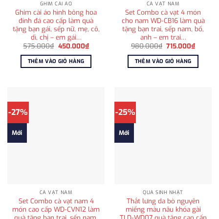
GHIM CÀI ÁO
CÀ VẠT NAM
Ghim cài áo hình bông hoa
Set Combo cà vạt 4 món
đính đá cao cấp làm quà
cho nam WD-CB16 làm quà
tặng bạn gái, sếp nữ, mẹ, cô,
tặng bạn trai, sếp nam, bố,
dì, chị – em gái…
anh – em trai…
Giá
Giá
Giá
Giá
575.000
₫
450.000
₫
980.000
₫
715.000
₫
gốc
hiện
gốc
hiện
là:
tại
là:
tại
THÊM VÀO GIỎ HÀNG
THÊM VÀO GIỎ HÀNG
575.000₫.
là:
980.000₫.
là:
450.000₫.
715.000
-27%
-25%
Mới
Mới
CÀ VẠT NAM
QUÀ SINH NHẬT
Set Combo cà vạt nam 4
Thắt lưng da bò nguyên
món cao cấp WD-CVN12 làm
miếng màu nâu khóa gài
quà tặng bạn trai, sếp nam,
TLD-WD07 quà tặng cao cấp