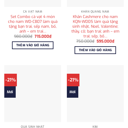
CÀ VẠT NAM
KHĂN QUÀNG NAM
Set Combo cà vạt 4 món
Khăn Cashmere cho nam
cho nam WD-CB07 làm quà
KQN-WD05 làm quà tặng
tặng bạn trai, sếp nam, bố,
sinh nhật, Noel, Valentine;
anh – em trai…
thầy, cô; bạn trai; anh – em
trai; sếp, bố…
Giá
Giá
980.000
₫
715.000
₫
gốc
hiện
Giá
Giá
750.000
₫
595.000
₫
là:
tại
gốc
hiện
THÊM VÀO GIỎ HÀNG
980.000₫.
là:
là:
tại
THÊM VÀO GIỎ HÀNG
715.000₫.
750.000₫.
là:
595.00
-21%
-21%
Mới
Mới
QUÀ SINH NHẬT
KIM