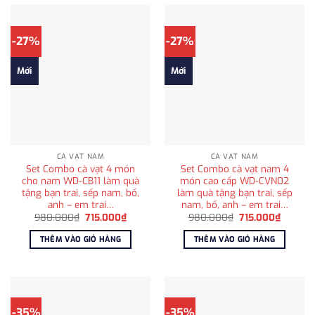
-27%
-27%
Mới
Mới
CÀ VẠT NAM
CÀ VẠT NAM
Set Combo cà vạt 4 món
Set Combo cà vạt nam 4
cho nam WD-CB11 làm quà
món cao cấp WD-CVN02
tặng bạn trai, sếp nam, bố,
làm quà tặng bạn trai, sếp
anh – em trai…
nam, bố, anh – em trai…
Giá
Giá
Giá
Giá
980.000
₫
715.000
₫
980.000
₫
715.000
₫
gốc
hiện
gốc
hiện
là:
tại
là:
tại
THÊM VÀO GIỎ HÀNG
THÊM VÀO GIỎ HÀNG
980.000₫.
là:
980.000₫.
là:
715.000₫.
715.000
-35%
-35%