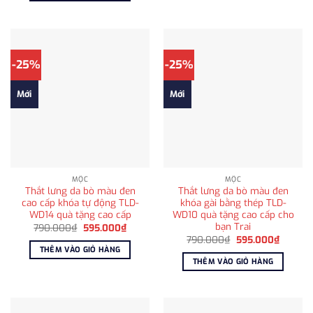
595.000₫.
-25%
-25%
Mới
Mới
MỘC
MỘC
Thắt lưng da bò màu đen
Thắt lưng da bò màu đen
cao cấp khóa tự động TLD-
khóa gài bằng thép TLD-
WD14 quà tặng cao cấp
WD10 quà tặng cao cấp cho
bạn Trai
Giá
Giá
790.000
₫
595.000
₫
gốc
hiện
Giá
Giá
790.000
₫
595.000
₫
là:
tại
gốc
hiện
THÊM VÀO GIỎ HÀNG
790.000₫.
là:
là:
tại
THÊM VÀO GIỎ HÀNG
595.000₫.
790.000₫.
là:
595.00