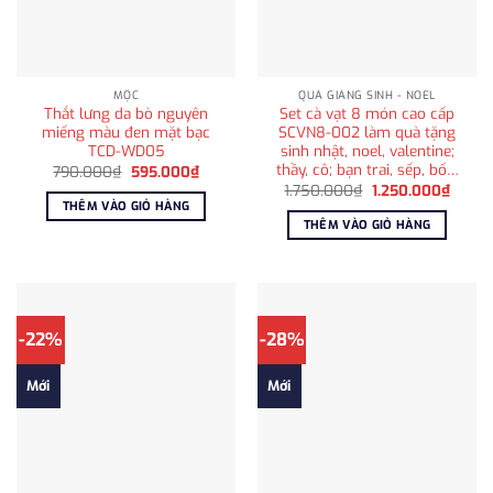
MỘC
QUÀ GIÁNG SINH - NOEL
Thắt lưng da bò nguyên
Set cà vạt 8 món cao cấp
miếng màu đen mặt bạc
SCVN8-002 làm quà tặng
TCD-WD05
sinh nhật, noel, valentine;
thầy, cô; bạn trai, sếp, bố…
Giá
Giá
790.000
₫
595.000
₫
gốc
hiện
Giá
Giá
1.750.000
₫
1.250.000
₫
là:
tại
gốc
hiện
THÊM VÀO GIỎ HÀNG
790.000₫.
là:
là:
tại
THÊM VÀO GIỎ HÀNG
595.000₫.
1.750.000₫.
là:
1.250
-22%
-28%
Mới
Mới