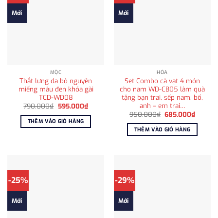
Mới
Mới
MỘC
HỎA
Thắt lưng da bò nguyên
Set Combo cà vạt 4 món
miếng màu đen khóa gài
cho nam WD-CB05 làm quà
TCD-WD08
tặng bạn trai, sếp nam, bố,
anh – em trai…
Giá
Giá
790.000
₫
595.000
₫
gốc
hiện
Giá
Giá
950.000
₫
685.000
₫
là:
tại
gốc
hiện
THÊM VÀO GIỎ HÀNG
790.000₫.
là:
là:
tại
THÊM VÀO GIỎ HÀNG
595.000₫.
950.000₫.
là:
685.00
-25%
-29%
Mới
Mới