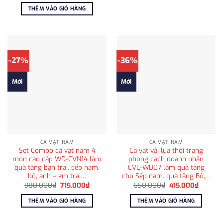
450.00
là:
tại
THÊM VÀO GIỎ HÀNG
1.800.000₫.
là:
1.250.000₫.
-27%
-36%
Mới
Mới
CÀ VẠT NAM
CÀ VẠT NAM
Set Combo cà vạt nam 4
Cà vạt vải lụa thời trang
món cao cấp WD-CVN14 làm
phong cách doanh nhân
quà tặng bạn trai, sếp nam,
CVL-WD07 làm quà tặng
bố, anh – em trai…
cho Sếp nam. quà tặng Bố,…
Giá
Giá
Giá
Giá
980.000
₫
715.000
₫
650.000
₫
415.000
₫
gốc
hiện
gốc
hiện
là:
tại
là:
tại
THÊM VÀO GIỎ HÀNG
THÊM VÀO GIỎ HÀNG
980.000₫.
là:
650.000₫.
là:
715.000₫.
415.000