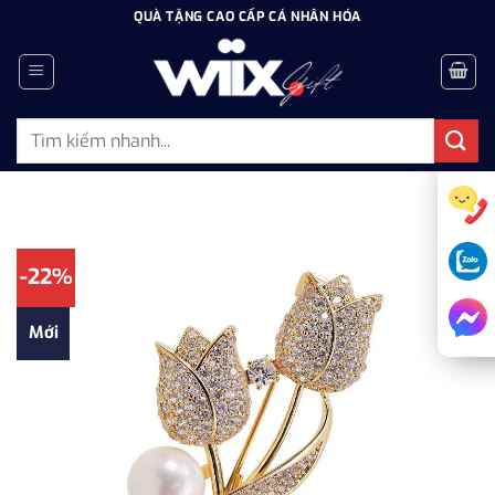
Bỏ
QUÀ TẶNG CAO CẤP CÁ NHÂN HÓA
qua
nội
dung
Tìm
kiếm:
-22%
Mới