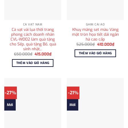
CÀ VẠT NAM
GHIM CÀI ÁO
Cà vạt vải lụa thời trang
Khuy măng set màu Vàng
phong cách doanh nhân
mặt tròn họa tiết dải ngân
CVL-WD02 làm quà tặng
hà cao cấp
cho Sếp, quà tặng Bố, quà
Giá
Giá
525.000
₫
410.000
₫
gốc
hiện
sinh nhật,..
là:
tại
THÊM VÀO GIỎ HÀNG
Giá
Giá
650.000
₫
415.000
₫
525.000₫.
là:
gốc
hiện
410.000
là:
tại
THÊM VÀO GIỎ HÀNG
650.000₫.
là:
415.000₫.
-27%
-21%
Mới
Mới