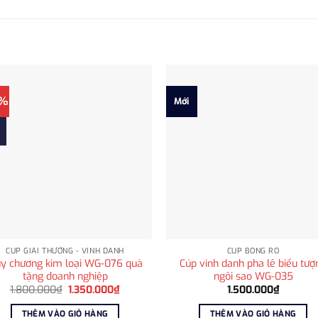
5%
Mới
CÚP GIẢI THƯỞNG - VINH DANH
CÚP BÓNG RỔ
y chương kim loại WG-076 quà
Cúp vinh danh pha lê biểu tượ
tặng doanh nghiệp
ngôi sao WG-035
Giá
Giá
1.800.000
₫
1.350.000
₫
1.500.000
₫
gốc
hiện
là:
tại
THÊM VÀO GIỎ HÀNG
THÊM VÀO GIỎ HÀNG