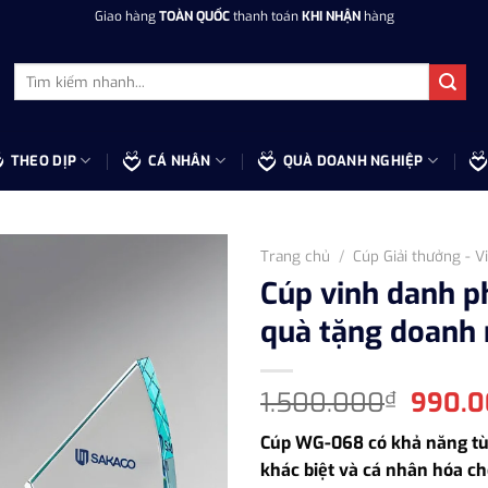
Giao hàng
TOÀN QUỐC
thanh toán
KHI NHẬN
hàng
Tìm
kiếm:
THEO DỊP
CÁ NHÂN
QUÀ DOANH NGHIỆP
Trang chủ
/
Cúp Giải thưởng - V
Cúp vinh danh p
quà tặng doanh 
Giá
1.500.000
990.
₫
gốc
Cúp WG-068 có khả năng tùy
là:
khác biệt và cá nhân hóa c
1.500