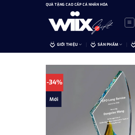
Bỏ
QUÀ TẶNG CAO CẤP CÁ NHÂN HÓA
qua
nội
dung
GIỚI THIỆU
SẢN PHẨM
-34%
Mới