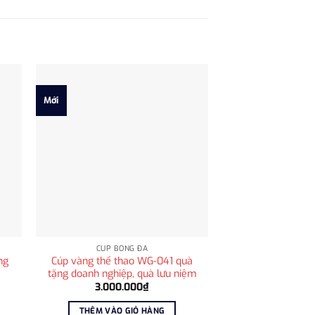
Mới
CÚP BÓNG ĐÁ
ng
Cúp vàng thể thao WG-041 quà
tặng doanh nghiệp, quà lưu niệm
3.000.000
₫
THÊM VÀO GIỎ HÀNG