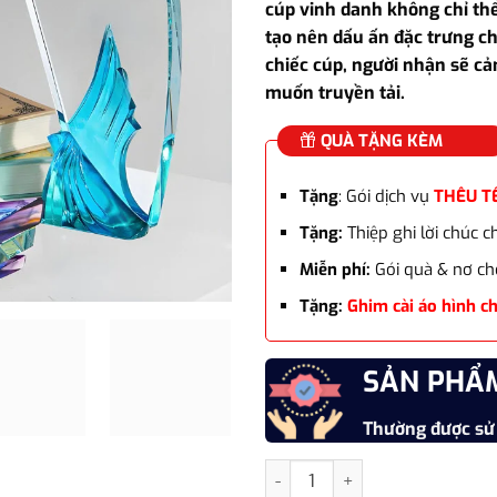
cúp vinh danh không chỉ thể
tạo nên dấu ấn đặc trưng ch
chiếc cúp, người nhận sẽ cả
muốn truyền tải.
QUÀ TẶNG KÈM
Tặng
: Gói dịch vụ
THÊU T
Tặng:
Thiệp ghi lời chúc 
Miễn phí:
Gói quà & nơ ch
Tặng:
Ghim cài áo hình c
SẢN PHẨ
Thường được sử
Cúp vinh danh pha lê WG-068 