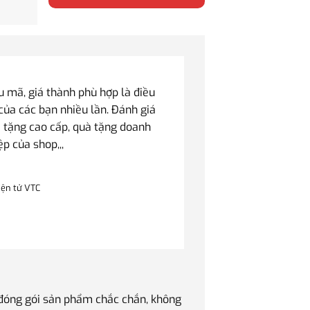
mã, giá thành phù hợp là điều
của các bạn nhiều lần. Đánh giá
 tặng cao cấp, quà tặng doanh
ệp của shop,,,
iện tử VTC
 đóng gói sản phẩm chắc chắn, không
Quà tặng Sếp luôn là v