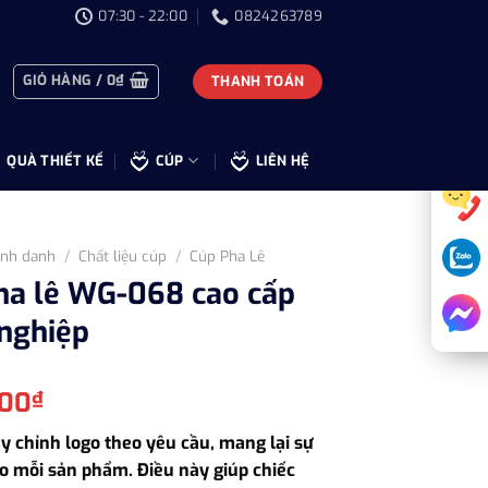
07:30 - 22:00
0824263789
GIỎ HÀNG /
0
₫
THANH TOÁN
QUÀ THIẾT KẾ
CÚP
LIÊN HỆ
inh danh
/
Chất liệu cúp
/
Cúp Pha Lê
ha lê WG-068 cao cấp
nghiệp
Giá
000
₫
hiện
 chỉnh logo theo yêu cầu, mang lại sự
tại
ho mỗi sản phẩm. Điều này giúp chiếc
.000₫.
là: