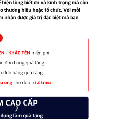
 hiện lòng biết ơn và kính trọng mà còn
990.000₫.
o thương hiệu hoặc tổ chức. Với mỗi
m nhận được giá trị đặc biệt mà bạn
ÊN - KHẮC TÊN
miễn phí
cho đơn hàng quà tặng
o đơn hàng quà tặng
hú ong
cho đơn từ
2 triệu
M CAO CẤP
CHẤT
 dụng làm quà tặng
Vật liệu
cao cấp quà tặng doanh nghiệp số lượng