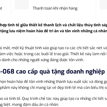
ặt
Thanh toán khi nhận hàng
ợp tinh tế giữa thiết kế thanh lịch và chất liệu thủy tinh s
 tặng lưu niệm hoàn hảo để tri ân và tôn vinh những cá nhân
 mất, một kỹ thuật tinh xảo giúp tạo ra các chi tiết sắc nét v
 việc hoặc trong các buổi lễ trao giải. Thiết kế này làm nổi 
 dành cho những người xứng đáng được tôn vinh.
G-068 cao cấp quà tặng doanh nghiệp
họn hoàn hảo để tôn vinh những thành tựu xuất sắc và đóng gó
ản phẩm này không chỉ mang lại vẻ đẹp tinh tế mà còn biểu thị 
và tinh tế. Quy trình chế tác này giúp tạo ra những chi tiết
ng biệt, mang đậm dấu ấn cá nhân.