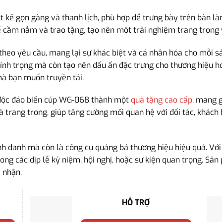
t kế gọn gàng và thanh lịch, phù hợp để trưng bày trên bàn là
ể cầm nắm và trao tặng, tạo nên một trải nghiệm trang trọng 
heo yêu cầu, mang lại sự khác biệt và cá nhân hóa cho mỗi s
kính trọng mà còn tạo nên dấu ấn đặc trưng cho thương hiệu ho
mà bạn muốn truyền tải.
ế độc đáo biến cúp WG-068 thành một
quà tặng cao cấp
, mang g
 trang trọng, giúp tăng cường mối quan hệ với đối tác, khách
 danh mà còn là công cụ quảng bá thương hiệu hiệu quả. Với kh
ong các dịp lễ kỷ niệm, hội nghị, hoặc sự kiện quan trọng. Sản
 nhận.
HỖ TRỢ