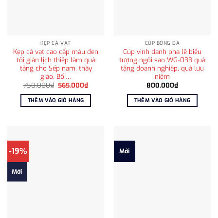
KẸP CÀ VẠT
CÚP BÓNG ĐÁ
Kẹp cà vạt cao cấp màu đen
Cúp vinh danh pha lê biểu
tối giản lịch thiệp làm quà
tượng ngôi sao WG-033 quà
tặng cho Sếp nam, thầy
tặng doanh nghiệp, quà lưu
giáo, Bố,…
niệm
Giá
Giá
750.000
₫
565.000
₫
800.000
₫
gốc
hiện
là:
tại
THÊM VÀO GIỎ HÀNG
THÊM VÀO GIỎ HÀNG
750.000₫.
là:
565.000₫.
-19%
Mới
Mới