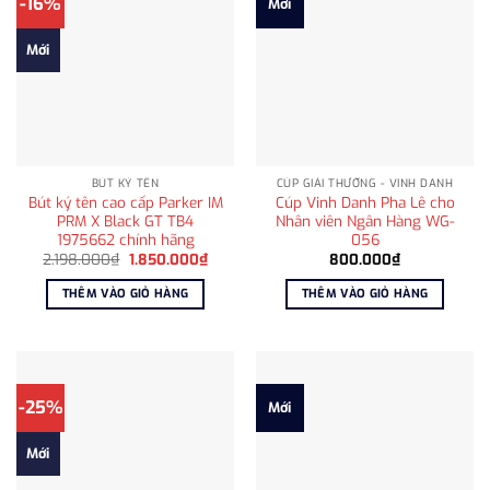
-16%
Mới
Mới
BÚT KÝ TÊN
CÚP GIẢI THƯỞNG - VINH DANH
Bút ký tên cao cấp Parker IM
Cúp Vinh Danh Pha Lê cho
PRM X Black GT TB4
Nhân viên Ngân Hàng WG-
1975662 chính hãng
056
Giá
Giá
2.198.000
₫
1.850.000
₫
800.000
₫
gốc
hiện
là:
tại
THÊM VÀO GIỎ HÀNG
THÊM VÀO GIỎ HÀNG
2.198.000₫.
là:
1.850.000₫.
-25%
Mới
Mới