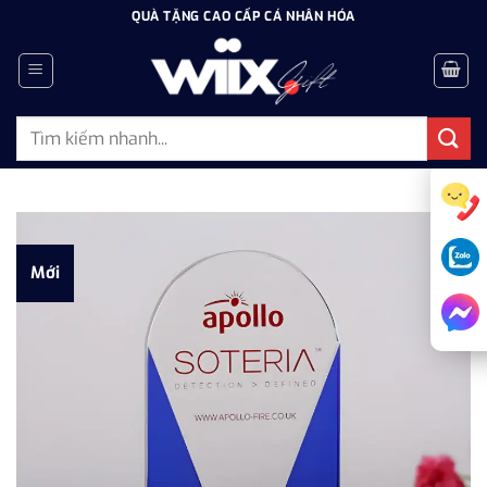
Bỏ
QUÀ TẶNG CAO CẤP CÁ NHÂN HÓA
qua
nội
dung
Tìm
kiếm:
Mới