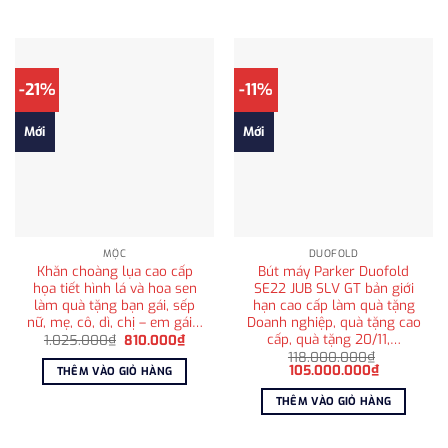
1.368.000₫.
415.000
-21%
-11%
Mới
Mới
MỘC
DUOFOLD
Khăn choàng lụa cao cấp
Bút máy Parker Duofold
họa tiết hình lá và hoa sen
SE22 JUB SLV GT bản giới
làm quà tặng bạn gái, sếp
hạn cao cấp làm quà tặng
nữ, mẹ, cô, dì, chị – em gái…
Doanh nghiệp, quà tặng cao
cấp, quà tặng 20/11,…
Giá
Giá
1.025.000
₫
810.000
₫
gốc
hiện
118.000.000
₫
là:
tại
Giá
Giá
105.000.000
₫
THÊM VÀO GIỎ HÀNG
1.025.000₫.
là:
gốc
hiện
810.000₫.
là:
tại
THÊM VÀO GIỎ HÀNG
118.000.000₫.
là:
105.000.0