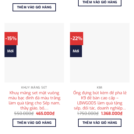
là:
tại
gốc
hiện
THÊM VÀO GIỎ HÀNG
1.500.000₫.
là:
là:
tại
THÊM VÀO GIỎ HÀNG
800.0
1.850.000₫.
là:
1.250.000₫.
-15%
-22%
Mới
Mới
KHUY MĂNG SET
KIM
Khuy măng set mặt vuông
Ống đựng bút kèm đế pha lê
màu bạc đính đá màu trắng
K9 để bàn cao cấp –
làm quà tặng cho Sếp nam,
LBWG005 làm quà tặng
thầy giáo, bố,…
sếp, đối tác, doanh nghiệp…
Giá
Giá
Giá
Giá
550.000
₫
465.000
₫
1.750.000
₫
1.368.000
₫
gốc
hiện
gốc
hiện
là:
tại
là:
tại
THÊM VÀO GIỎ HÀNG
THÊM VÀO GIỎ HÀNG
550.000₫.
là:
1.750.000₫.
là:
465.000₫.
1.368.