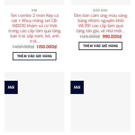
KIM
ĐÈN BÀN
Set combo 2 món Kẹp cà
Đèn bàn cảm ứng màu vàng
vạt + Khuy măng set CB-
bằng nhôm nguyên khối
WD010 khảm xà cừ thời
WL991 cao cấp làm quà
trang cao cấp làm quà tặng
tặng tân gia, về nhà mới…
bạn trai, sếp nam, bố, anh
Giá
Giá
1.125.000
₫
990.000
₫
gốc
hiện
trai…
là:
tại
THÊM VÀO GIỎ HÀNG
Giá
Giá
1.450.000
₫
1.150.000
₫
1.125.000₫.
là:
gốc
hiện
990.00
là:
tại
THÊM VÀO GIỎ HÀNG
1.450.000₫.
là:
1.150.000₫.
Mới
Mới