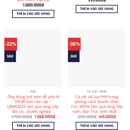
1.500.000
₫
THÊM VÀO GIỎ HÀNG
THÊM VÀO GIỎ HÀNG
-22%
-36%
Mới
Mới
KIM
CÀ VẠT NAM
Ống đựng bút kèm đế pha lê
Cà vạt vải lụa thời trang
K9 để bàn cao cấp –
phong cách doanh nhân
LBWG002 làm quà tặng sếp,
CVL-WD16 làm quà tặng Sếp
đối tác, doanh nghiệp…
nam, Bạn Trai, Sinh nhật …
Giá
Giá
Giá
Giá
1.750.000
₫
1.368.000
₫
650.000
₫
415.000
₫
gốc
hiện
gốc
hiện
là:
tại
là:
tại
THÊM VÀO GIỎ HÀNG
THÊM VÀO GIỎ HÀNG
1.750.000₫.
là:
650.000₫.
là: