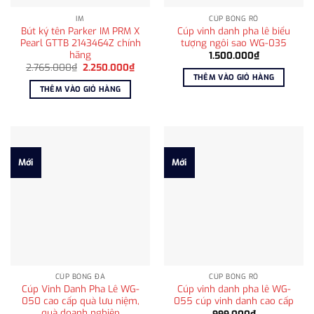
IM
CÚP BÓNG RỔ
Bút ký tên Parker IM PRM X
Cúp vinh danh pha lê biểu
Pearl GTTB 2143464Z chính
tượng ngôi sao WG-035
hãng
1.500.000
₫
Giá
Giá
2.765.000
₫
2.250.000
₫
gốc
hiện
THÊM VÀO GIỎ HÀNG
là:
tại
THÊM VÀO GIỎ HÀNG
2.765.000₫.
là:
2.250.000₫.
Mới
Mới
CÚP BÓNG ĐÁ
CÚP BÓNG RỔ
Cúp Vinh Danh Pha Lê WG-
Cúp vinh danh pha lê WG-
050 cao cấp quà lưu niệm,
055 cúp vinh danh cao cấp
quà doanh nghiệp
999.000
₫