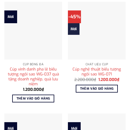
-45%
Mới
Mới
CÚP BÓNG ĐÁ
CHẤT LIỆU CÚP
Cúp vinh danh pha lê biểu
Cúp nghệ thuật biểu tượng
tượng ngôi sao WG-037 quà
ngôi sao WG-071
tặng doanh nghiệp, quà lưu
Giá
Giá
2.200.000
₫
1.200.000
₫
gốc
hiện
niệm
là:
tại
THÊM VÀO GIỎ HÀNG
1.200.000
₫
2.200.000₫.
là:
1.200
THÊM VÀO GIỎ HÀNG
Mới
Mới