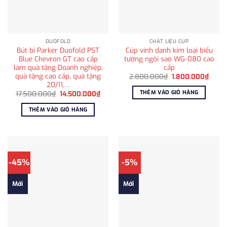
DUOFOLD
CHẤT LIỆU CÚP
Bút bi Parker Duofold PST
Cúp vinh danh kim loại biểu
Blue Chevron GT cao cấp
tượng ngôi sao WG-080 cao
làm quà tặng Doanh nghiệp,
cấp
quà tặng cao cấp, quà tặng
Giá
Giá
2.800.000
₫
1.800.000
₫
gốc
hiện
20/11,…
là:
tại
THÊM VÀO GIỎ HÀNG
Giá
Giá
17.500.000
₫
14.500.000
₫
2.800.000₫.
là:
gốc
hiện
1.800
là:
tại
THÊM VÀO GIỎ HÀNG
17.500.000₫.
là:
14.500.000₫.
-45%
-5%
Mới
Mới