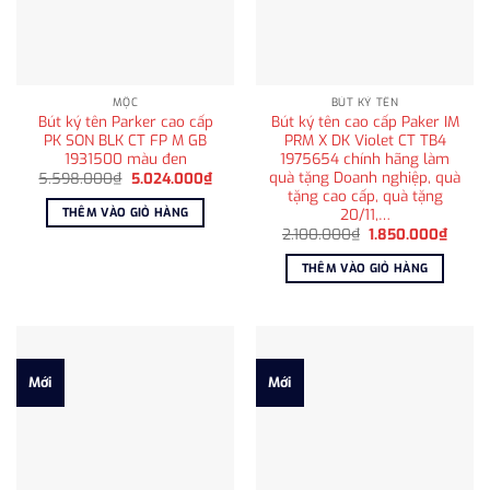
MỘC
BÚT KÝ TÊN
Bút ký tên Parker cao cấp
Bút ký tên cao cấp Paker IM
PK SON BLK CT FP M GB
PRM X DK Violet CT TB4
1931500 màu đen
1975654 chính hãng làm
quà tặng Doanh nghiệp, quà
Giá
Giá
5.598.000
₫
5.024.000
₫
gốc
hiện
tặng cao cấp, quà tặng
là:
tại
20/11,…
THÊM VÀO GIỎ HÀNG
5.598.000₫.
là:
Giá
Giá
5.024.000₫.
2.100.000
₫
1.850.000
₫
gốc
hiện
là:
tại
THÊM VÀO GIỎ HÀNG
2.100.000₫.
là:
1.850
Mới
Mới