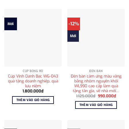
-12%
Mới
Mới
CÚP BÓNG RỔ
ĐÈN BÀN
Cúp Vinh Danh Bạc WG-043
Đèn bàn cảm ứng màu vàng
quà tặng doanh nghiệp, quà
bằng nhôm nguyên khối
lưu niệm
WL990 cao cấp làm quà
tặng tân gia, về nhà mới…
1.800.000
₫
Giá
Giá
1.125.000
₫
990.000
₫
gốc
hiện
THÊM VÀO GIỎ HÀNG
là:
tại
THÊM VÀO GIỎ HÀNG
1.125.000₫.
là:
990.00