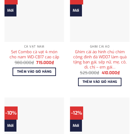
Mới
Mới
CÀ VẠT NAM
GHIM CÀI ÁO
Set Combo cà vạt 4 món
Ghim cài áo hình chú chim
cho nam WD-CB17 cao cấp
công đính đá WD07 làm quà
tặng bạn gái, sếp nữ, mẹ, cô,
Giá
Giá
980.000
₫
715.000
₫
gốc
hiện
dì, chị – em gái…
là:
tại
THÊM VÀO GIỎ HÀNG
Giá
Giá
525.000
₫
410.000
₫
980.000₫.
là:
gốc
hiện
715.000₫.
là:
tại
THÊM VÀO GIỎ HÀNG
525.000₫.
là:
410.000
-10%
-12%
Mới
Mới