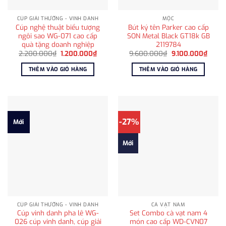
CÚP GIẢI THƯỞNG - VINH DANH
MỘC
Cúp nghệ thuật biểu tượng
Bút ký tên Parker cao cấp
ngôi sao WG-071 cao cấp
SON Metal Black GT18k GB
quà tặng doanh nghiệp
2119784
Giá
Giá
Giá
Giá
2.200.000
₫
1.200.000
₫
9.600.000
₫
9.100.000
₫
gốc
hiện
gốc
hiện
là:
tại
là:
tại
THÊM VÀO GIỎ HÀNG
THÊM VÀO GIỎ HÀNG
2.200.000₫.
là:
9.600.000₫.
là:
1.200.000₫.
9.100
-27%
Mới
Mới
CÚP GIẢI THƯỞNG - VINH DANH
CÀ VẠT NAM
Cúp vinh danh pha lê WG-
Set Combo cà vạt nam 4
026 cúp vinh danh, cúp giải
món cao cấp WD-CVN07