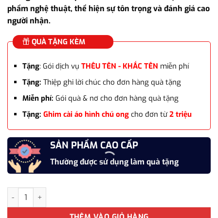
phẩm nghệ thuật, thể hiện sự tôn trọng và đánh giá cao
người nhận.
QUÀ TẶNG KÈM
Tặng
: Gói dịch vụ
THÊU TÊN - KHẮC TÊN
miễn phí
Tặng:
Thiệp ghi lời chúc cho đơn hàng quà tặng
Miễn phí:
Gói quà & nơ cho đơn hàng quà tặng
Tặng:
Ghim cài áo hình chú ong
cho đơn từ
2 triệu
SẢN PHẨM CAO CẤP
Thường được sử dụng làm quà tặng
Cúp vinh danh pha lê WG-055 cúp vinh danh cao cấp số lượng
THÊM VÀO GIỎ HÀNG