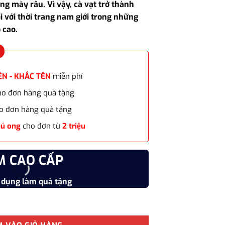
ng mày râu. Vì vậy, cà vạt trở thành
415.000₫.
i với thời trang nam giới trong những
 cao.
ÊN - KHẮC TÊN
miễn phí
cho đơn hàng quà tặng
o đơn hàng quà tặng
hú ong
cho đơn từ
2 triệu
M CAO CẤP
CHẤT
 dụng làm quà tặng
Vật liệu
ng cách doanh nhân CVL-WD20 số lượng