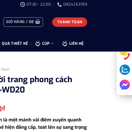
07:30 - 22:00
0824263789
GIỎ HÀNG /
0
₫
THANH TOÁN
QUÀ THIẾT KẾ
CÚP
LIÊN HỆ
t Nam
hời trang phong cách
L-WD20
Giá
0
₫
hiện
n là một mảnh vải điểm xuyến quanh
tại
thể hiện đẳng cấp, toát lên sự sang trọng
0₫.
là: