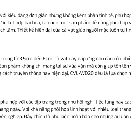
với kiểu dáng đơn giản nhưng không kém phần tinh tế, phù hợp
ược kết hợp hài hòa, tạo nên một sản phẩm dễ dàng phối hợp vớ
ch lãm. Thiết kế hiện đại của cà vạt giúp người mặc luôn tự tin
u rộng từ 3.5cm đến 8cm, cà vạt này đáp ứng nhu cầu của nhi
 Sản phẩm không chỉ mang lại sự vừa vặn mà còn giúp tôn lên
 cách truyền thống hay hiện đại, CVL-WD20 đều là lựa chọn h
ù hợp với các dịp trang trọng như hội nghị, tiệc tùng hay cá
àng ngày. Với khả năng phối hợp linh hoạt với nhiều loại tra
uyên nghiệp. Đây chính là phụ kiện hoàn hảo cho những ai luôn