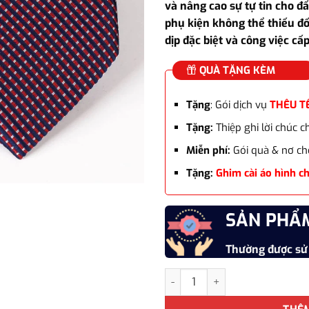
và nâng cao sự tự tin cho đấ
phụ kiện không thể thiếu đố
dịp đặc biệt và công việc cấp
QUÀ TẶNG KÈM
Tặng
: Gói dịch vụ
THÊU T
Tặng:
Thiệp ghi lời chúc 
Miễn phí:
Gói quà & nơ ch
Tặng:
Ghim cài áo hình c
SẢN PHẨ
Thường được sử
Cà vạt vải lụa thời trang pho