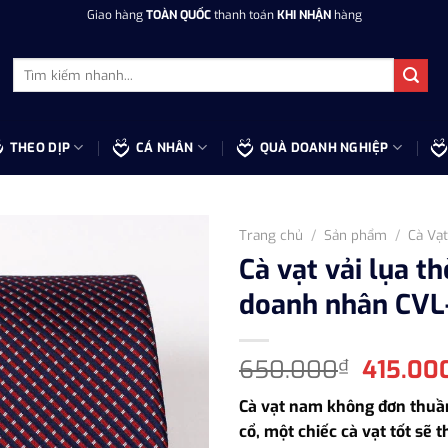
Giao hàng
TOÀN QUỐC
thanh toán
KHI NHẬN
hàng
Tìm
kiếm:
THEO DỊP
CÁ NHÂN
QUÀ DOANH NGHIỆP
Trang chủ
/
Sản phẩm
/
Cà Vạ
Cà vạt vải lụa t
doanh nhân CV
Giá
650.000
415.00
₫
gốc
Cà vạt nam không đơn thuầ
là:
cổ, một chiếc cà vạt tốt sẽ 
650.00