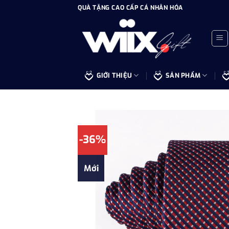
Bỏ
QUÀ TẶNG CAO CẤP CÁ NHÂN HÓA
qua
nội
dung
GIỚI THIỆU
SẢN PHẨM
-36%
Mới